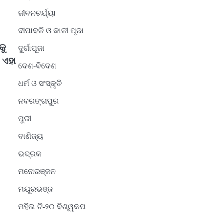
ଜୀବନଚର୍ଯ୍ୟା
ଦୀପାବଳି ଓ କାଳୀ ପୂଜା
କୁ
ଦୁର୍ଗାପୂଜା
 ଏହା
ଦେଶ-ବିଦେଶ
ଧର୍ମ ଓ ସଂସ୍କୃତି
2
ନବରଙ୍ଗପୁର
ସୋଆର ୨୦ତମ ପ୍ରତିଷ୍ଠା
ପୁରୀ
ଦିବସରେ ବିଶ୍ୱବିଦ୍ୟାଳୟର
ସଫଳତା, ଉତ୍କର୍ଷତା ଓ
Reporters Pen
ବାଣିଜ୍ୟ
ଅଗ୍ରଗତିର ସ୍ମୃତିଚାରଣ
ଭଦ୍ରକ
3
ରୋଗୀମାନେ ଡାକ୍ତରଙ୍କୁ
ମନୋରଞ୍ଜନ
ଭଗବାନ ସଦୃଶ ମାନନ୍ତି: ସୋଆ
ମୟୂରଭଞ୍ଜ
ଉପସଭାପତି
Reporters Pen
ମହିଳା ଟି-୨୦ ବିଶ୍ୱକପ
4