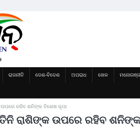
ରାଜନୀତି
ଦେଶ-ବିଦେଶ
ଅପରାଧ
ଖେଳ
ମନୋରଞ୍
୍କ ଉପରେ ରହିବ ଶନିଙ୍କ ବିଶେଷ କୃପା
ତିନି ରାଶିଙ୍କ ଉପରେ ରହିବ ଶନିଙ୍