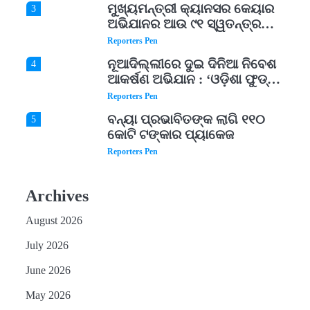
ମୁଖ୍ୟମନ୍ତ୍ରୀ କ୍ୟାନସର କେୟାର
3
ଅଭିଯାନର ଆଉ ୯୧ ସ୍ୱତନ୍ତ୍ର
ପ୍ୟାକେଜ ସାମିଲ
Reporters Pen
ନୂଆଦିଲ୍ଲୀରେ ଦୁଇ ଦିନିଆ ନିବେଶ
4
ଆକର୍ଷଣ ଅଭିଯାନ : ‘ଓଡ଼ିଶା ଫୁଡ୍
ପ୍ରୋ-୨୦୨୬’ରେ ଖାଦ୍ୟ
Reporters Pen
ପ୍ରକ୍ରିୟାକରଣ କ୍ଷେତ୍ରକୁ ମିଳିବ
ବନ୍ୟା ପ୍ରଭାବିତଙ୍କ ଲାଗି ୧୧୦
5
ଗୁରୁତ୍ୱ
କୋଟି ଟଙ୍କାର ପ୍ୟାକେଜ
Reporters Pen
ଆସାମରେ ଭୟଙ୍କର ବନ୍ୟା ମୃତ୍ୟୁ
1
ସଂଖ୍ୟା ୮୯କୁ ବୃଦ୍ଧି
Archives
Reporters Pen
August 2026
ତିନି ଦିନିଆ ଓଡିଶାଗସ୍ତ ସାରି ଦିଲ୍ଲୀ
2
ଫେରିଗଲେ ରାଷ୍ଟ୍ରପତି
July 2026
Reporters Pen
June 2026
ମୁଖ୍ୟମନ୍ତ୍ରୀ କ୍ୟାନସର କେୟାର
3
May 2026
ଅଭିଯାନର ଆଉ ୯୧ ସ୍ୱତନ୍ତ୍ର