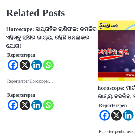
Related Posts
Horoscope: ସାପ୍ତାହିକ ରାଶିଫଳ: ଚମକିବ
ଏହିସବୁ ରାଶିର ଭାଗ୍ୟ, ରହିଛି ଧନଲାଭର
ଯୋଗ!
Reporterspen
ReporterspenHoroscope:…
horoscope: ମାର୍
Reporterspen
ଭାଗ୍ୟ ବଦଳିବ, ଜ
Reporterspen
Reporterspenhorosc