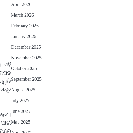
ପ୍ୟାକେଜ ସାମିଲ
Reporters Pen
April 2026
ନୂଆଦିଲ୍ଲୀରେ ଦୁଇ ଦିନିଆ ନିବେଶ
4
March 2026
ଆକର୍ଷଣ ଅଭିଯାନ : ‘ଓଡ଼ିଶା ଫୁଡ୍
February 2026
ପ୍ରୋ-୨୦୨୬’ରେ ଖାଦ୍ୟ
Reporters Pen
ପ୍ରକ୍ରିୟାକରଣ କ୍ଷେତ୍ରକୁ ମିଳିବ
January 2026
ବନ୍ୟା ପ୍ରଭାବିତଙ୍କ ଲାଗି ୧୧୦
5
ଗୁରୁତ୍ୱ
କୋଟି ଟଙ୍କାର ପ୍ୟାକେଜ
December 2025
Reporters Pen
November 2025
। ଏହି
October 2025
ରାପଦ
September 2025
୍ଥିତି
ନ୍ତୁ
August 2025
July 2025
June 2025
 ହେବ।
May 2025
 ପାଇଁ
ମୟରେ
April 2025