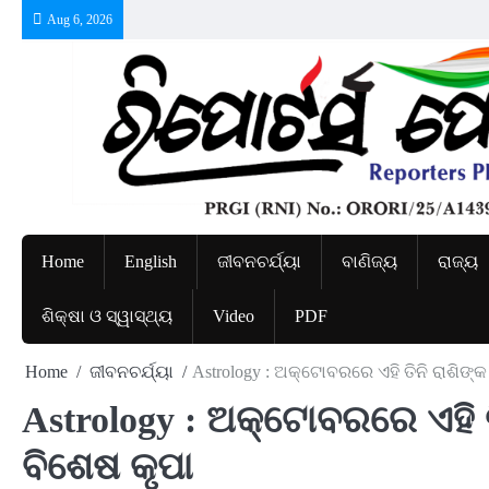
Skip
Aug 6, 2026
to
content
Home
English
ଜୀବନଚର୍ଯ୍ୟା
ବାଣିଜ୍ୟ
ରାଜ୍ୟ
ଶିକ୍ଷା ଓ ସ୍ୱାସ୍ଥ୍ୟ
Video
PDF
Home
ଜୀବନଚର୍ଯ୍ୟା
Astrology : ଅକ୍ଟୋବରରେ ଏହି ତିନି ରାଶିଙ
Astrology : ଅକ୍ଟୋବରରେ ଏହି 
ବିଶେଷ କୃପା