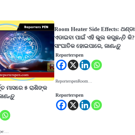
Room Heater Side Effects: ଥଣ୍ଡା
ଏଡାଇବା ପାଇଁ ଏହି ଭୁଲ କରୁଛନ୍ତି କି?
ସାଂଘାତିକ ହୋଇପାରେ, ଜାଣନ୍ତୁ
Reporterspen
ReporterspenRoom…
ଚ୍ଚ ମାସରେ ୫ ରାଶିଙ୍କ
Reporterspen
ାଣନ୍ତୁ
ope:…