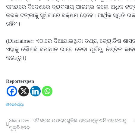
ସମୟରେ ବିଦେଶରେ ବ୍ୟବସାୟ ଆରମ୍ଭ କଲେ ଅଧିକ ଟଙ୍କା
କରଜ ଟଙ୍କାକୁ ସୁଝିବାରେ ସକ୍ଷମ ହେବେ। ଆର୍ଥିକ ସ୍ଥିତି ଭଲ 
ରହିବ।
(Disclaimer: ଏଠାରେ ଦିଆଯାଇଥିବା ତଥ୍ୟ ଜ୍ୟୋତିଷ ଶା
ଏହାକୁ କୌଣସି ସମାଧାନ ଭାବେ ନେବା ପୂର୍ବରୁ, ନିଶ୍ଚିତ ଭାବ
କରନ୍ତୁ।)
Reporterspen
ଜୀବନଚର୍ଯ୍ୟା
Shani Dev : ଏହି ସରଳ ଉପଚାରଗୁଡ଼ିକ ଆପଣଙ୍କୁ ଶନି ମହାଦଶାରୁ
Post
ମୁକ୍ତି ଦେବ
navigation