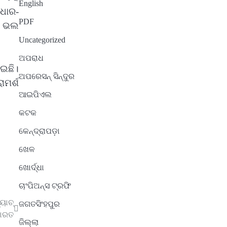
English
ଧାର-
PDF
୍ୟ ଭଲ
Uncategorized
ଅପରାଧ
ଇଛି।
ଅପରେସନ୍ ସିନ୍ଦୁର
ାମର୍ଶ
ଆଇପିଏଲ
କଟକ
କେନ୍ଦ୍ରାପଡ଼ା
ଖେଳ
ଖୋର୍ଦ୍ଧା
ଚାଂପିଅନ୍ସ ଟ୍ରଫି
ୟାଚ୍
ଜଗତସିଂହପୁର
ଭାରତ
ଜିଲ୍ଲା