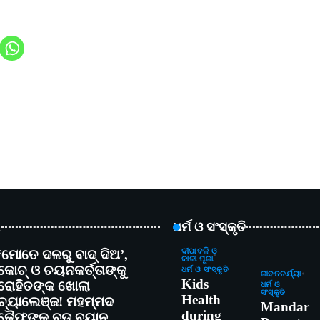
t
ଧର୍ମ ଓ ସଂସ୍କୃତି
‘ମୋତେ ଦଳରୁ ବାଦ୍ ଦିଅ’,
ଦୀପାବଳି ଓ
କାଳୀ ପୂଜା
କୋଚ୍ ଓ ଚୟନକର୍ତ୍ତାଙ୍କୁ
ଧର୍ମ ଓ ସଂସ୍କୃତି
ଜୀବନଚର୍ଯ୍ୟା
Kids
ରୋହିତଙ୍କ ଖୋଲା
ଧର୍ମ ଓ
ସଂସ୍କୃତି
Health
ଚ୍ୟାଲେଞ୍ଜ! ମହମ୍ମଦ
Mandar
during
କୈଫଙ୍କ ବଡ଼ ବୟାନ