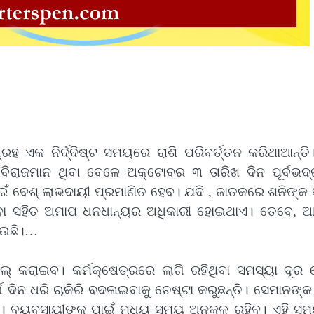
ହ ଏକ ନିର୍ଦ୍ଦିଷ୍ଟ ସମୟରେ ରାଶି ପରିବର୍ତ୍ତନ କରିଥାଆନ୍ତି
ବିରାଜମାନ ଥିବା ବେଳେ ଅକ୍ଟୋବର ୩ ତାରିଖ ଦିନ ପୂର୍ବଭଦ୍
ଇଁ ବେଶ୍ ଲାଭଦାୟୀ ପ୍ରମାଣିତ ହେବ। ଯଦି , ଜାତକରେ ଶନିଙ୍କ ସ
ବା ସହିତ ଅମାପ ଧନଧାନ୍ୟର ଅଧିକାରୀ ହୋଇଥାଏ। ତେବେ, ଆସ
ାଉଛି।…
ାମାଲ୍ କରାଇବ। କର୍ମକ୍ଷେତ୍ରରେ ଲାଗି ରହିଥିବା ସମସ୍ୟା ଦୂର
 ଦିନ ଧରି ଚାକିରି ବଦଳାଇବାକୁ ଚେଷ୍ଟା କରୁଛନ୍ତି। ସେମାନଙ୍କ
େ। ବ୍ୟବସାୟୀଙ୍କ ପାଇଁ ମଧ୍ୟ ସମୟ ଅନୁକୂଳ ରହିବ। ଏହି ସ