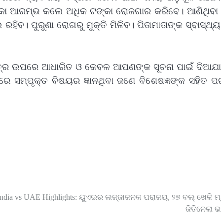
 ଆରମ୍ଭ କଲେ ଅଧିକ ଟଙ୍କା ରୋଜଗାର କରିବେ। ଆଣିଥିବା 
ରହିବ। ପୁରୁଣା ରୋଗରୁ ମୁକ୍ତି ମିଳିବ। ପିତାମାତାଙ୍କ ସ୍ବାସ୍ଥ
ସ୍ତ୍ର ଉପରେ ଆଧାରିତ ଓ କେବଳ ଆପଣଙ୍କ ସୂଚନା ପାଇଁ ଦିଆଯା
ରେ ସମ୍ପୃକ୍ତ ବିଷୟର ଜ୍ଞାନଥିବା ଜଣେ ବିଶେଷଜ୍ଞଙ୍କ ସହିତ ପର
India vs UAE Highlights: ୟୁଏଇର ଲଜ୍ଜାଜନକ ପରାଜୟ, ୨୭ ବଲ୍ ଖେଳି ମ୍
ଜିତିନେଲା 