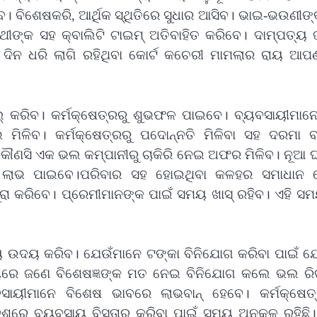
ିଶେଷକରି, ଆର୍ଥିକ ସ୍ଥିତିରେ ସୁଧାର ଆସିବ। ଭାଇ-ଭଉଣୀଙ୍
ଥୀଙ୍କ ସହ କ୍ବାଲିଟି ଟାଇମ୍ ଅତିବାହିତ କରିବେ। ଦାମ୍ପତ୍ୟ 
୍ଘ ଦିନ ଧରି ଲାଗି ରହିଥିବା କୋର୍ଟ କଚେରୀ ମାମଲାର ରାୟ ଆପ
ାମାଲ୍ କରିବ। କର୍ମକ୍ଷେତ୍ରରୁ ଶୁଭଫଳ ପାଇବେ। ବ୍ୟବସାୟୀମାନ
 ମିଳିବ। କର୍ମକ୍ଷେତ୍ରରୁ ପଦୋନ୍ନତି ମିଳିବା ସହ ଦରମା ବ
କୁ କୌଣସି ଏକ ଭଲ କମ୍ପାନୀରୁ ଚାକିରି ନେଇ ଅଫର ମିଳିବ। ନୂଆ
େଶରୁ ଲାଭ ପାଇବେ।ପରିବାର ସହ ହୋଇଥିବା କଳହର ସମାଧାନ 
ୂରା କରିବେ। ପ୍ରେମୀମାନଙ୍କ ପାଇଁ ସମୟ ଖାସ୍ ରହିବ। ଏହି ସ
ାଗ୍ୟ ଉଦୟ କରିବ। ଯେଉଁମାନେ ଟଙ୍କା ବିନିଯୋଗ କରିବା ପାଇଁ 
ମୟରେ ଜଣେ ବିଶେଷଜ୍ଞଙ୍କ ମତ ନେଇ ବିନିଯୋଗ କଲେ ଭଲ ରିଟର
ସାୟୀମାନେ ବିଶେଷ ଭାବରେ ଲାଭବାନ୍ ହେବେ। କର୍ମକ୍ଷେତ
ଶରେ ବ୍ୟବସାୟ ବିସ୍ତାର କରିବା ପାଇଁ ସମୟ ଅନୁକୂଳ ରହିଛି। 