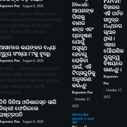
Parvat:
Diwali:
Reporters Pen
August 6, 2026
ବିହାରର
ଆପଣଙ୍କ
ଏହି ପର୍ବତ
ନୂଆଦିଲ୍ଲୀ: ଭାରତୀୟ କ୍ରିକେଟ ଦଳର
ପିଲାକୁ
ସମୁଦ୍ର
ଅଭିଜ୍ଞ ଓପନର ରୋହିତ ଶର୍ମାଙ୍କ ଅବସରକୁ
ବାଣର
ମନ୍ଥନର
ନେଇ ଚର୍ଚ୍ଚା ଥମିବାର ନାଁ ନେଉନାହିଁ।
ଶବ୍ଦ ଏବଂ
ତେବେ ଏହି ସବୁ ଚର୍ଚ୍ଚା ମଧ୍ୟରେ
ସ୍ଥାନ
ପ୍ରଦୂଷଣ
ଭାରତର…
ଥିଲା।
ଯୋଗୁଁ
ଏହାର
ଆସାମରେ ଭୟଙ୍କର ବନ୍ୟା
ଅସୁସ୍ଥ
ପୌରାଣିକ
ମୃତ୍ୟୁ ସଂଖ୍ୟା ୮୯କୁ ବୃଦ୍ଧି
ହେବାରୁ
ଗୁରୁତ୍ୱ
ରୋକିବା
Reporters Pen
August 6, 2026
ବିଷୟରେ
ପାଇଁ, ଏହି
ଶିବସାଗର, : ଆସାମରେ ବନ୍ୟା ପରିସ୍ଥିତି
ଜାଣନ୍ତୁ।
ଟିପ୍ସଗୁଡ଼ିକୁ
ଗମ୍ଭୀର ରହିଛି, ମଙ୍ଗଳବାର ରାତିସାରା
Reporters
ଅନୁସରଣ
ବର୍ଷା ଯୋଗୁଁ ତଳିଆ ଅଞ୍ଚଳରେ ପୁଣି ନୂଆ
Pen
କରନ୍ତୁ
ବନ୍ୟା ଆଶଙ୍କା ସୃଷ୍ଟି ହୋଇଛି,
October 17,
ଏବେପର୍ଯ୍ୟନ୍ତ…
Reporters Pen
2025
October 17,
ତିନି ଦିନିଆ ଓଡିଶାଗସ୍ତ ସାରି
2025
ଦିଲ୍ଲୀ ଫେରିଗଲେ
ରାଷ୍ଟ୍ରପତି
ଜୀବନଚର୍ଯ୍ୟା
ଦୀପାବଳି ଓ କାଳୀ
Reporters Pen
August 6, 2026
ପୂଜା