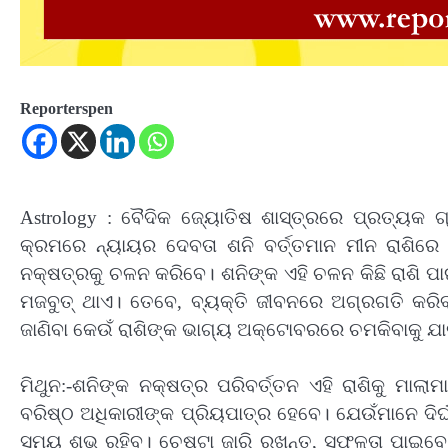
Reporterspen
Astrology : ବୈଦିକ ଜ୍ୟୋତିଷ ଶାସ୍ତ୍ରରେ ପ୍ରତ୍ୟକ ଗ୍ର
କ୍ରମରେ ନ୍ୟାୟର ଦେବତା ଶନି ବର୍ତ୍ତମାନ ମୀନ ରାଶିରେ 
ନକ୍ଷତ୍ରକୁ ଚଳନ କରିବେ। ଶନିଙ୍କ ଏହି ଚଳନ କିଛି ରାଶି ପା
ମଜବୁତ୍ ଥାଏ। ତେବେ, ବ୍ୟକ୍ତି ଜୀବନରେ ଅଗ୍ରଗତି କରି
ଜାଣିବା କେଉଁ ରାଶିଙ୍କ ଭାଗ୍ୟ ଅକ୍ଟୋବରରେ ଚମକିବାକୁ ଯ
ମିଥୁନ:-ଶନିଙ୍କ ନକ୍ଷତ୍ର ପରିବର୍ତ୍ତନ ଏହି ରାଶିକୁ ମାଲ
ବରିଷ୍ଠ ଅଧିକାରୀଙ୍କ ପ୍ରିୟପାତ୍ର ହେବେ। ଯେଉଁମାନେ ଦିର୍ଘ
ସମୟ ଶୁଭ ରହିବ। ଚେଷ୍ଟା ଜାରି ରଖନ୍ତୁ, ସଫଳତା ପାଇବ