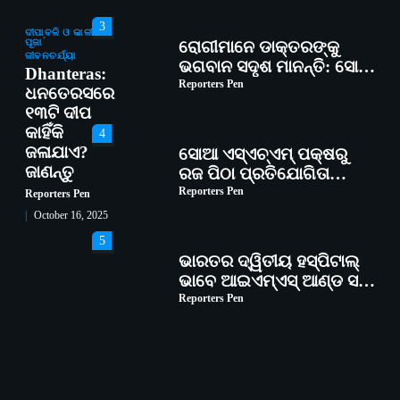
3
ଦୀପାବଳି ଓ କାଳୀ
ପୂଜା
ରୋଗୀମାନେ ଡାକ୍ତରଙ୍କୁ
ଜୀବନଚର୍ଯ୍ୟା
ଭଗବାନ ସଦୃଶ ମାନନ୍ତି: ସୋଆ
Dhanteras:
ଉପସଭାପତି
Reporters Pen
ଧନତେରସରେ
୧୩ଟି ଦୀପ
କାହିଁକି
4
ଜଳାଯାଏ?
ସୋଆ ଏସ୍‌ଏଚ୍‌ଏମ୍ ପକ୍ଷରୁ
ଜାଣନ୍ତୁ
ରଜ ପିଠା ପ୍ରତିଯୋଗିତା
ଆୟୋଜିତ
Reporters Pen
Reporters Pen
October 16, 2025
5
ଭାରତର ଦ୍ୱିତୀୟ ହସ୍ପିଟାଲ୍
ଭାବେ ଆଇଏମ୍‌ଏସ୍ ଆଣ୍ଡ ସମ
ହସ୍ପିଟାଲ୍‌ରେ ଅତ୍ୟାଧୁନିକ
Reporters Pen
ଡିଜିସ୍କାନର ସ୍ଥାପନ
1
ସୋଆ ପକ୍ଷରୁ ରାୱେ
କାର୍ଯ୍ୟକ୍ରମ ଅଧୀନରେ ୧୧ଟି