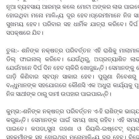
ନୂଆ ବ୍ୟବସାୟ ଆରମ୍ଭ କଲେ ମୋଟା ଅଙ୍କର ଲାଭ ପାଇବେ। ବ
ହୋଇଥିବା ମନୋ ମାଳିନ୍ୟ ଦୂର ହେବ।ପ୍ରେମୀମାନେ ନିଜ ସା
ସୁଖମୟ ହେବ। ପରିବାର ସହ ଧାର୍ମିକ ଯାତ୍ରା କରିବେ। ଦିର
ସପକ୍ଷରେ ଯିବ।
ତୁଳା:- ଶନିଙ୍କ ନକ୍ଷତ୍ର ପରିବର୍ତ୍ତନ ଏହି ରାଶିକୁ ମାଲ
ଡିଲ୍ ଫାଇନାଲ୍ କରିବେ। ଯେଉଁଥିରୁ, ଅପ୍ରତ୍ୟାଶିତ ଲାଭ
ଯେଉଁମାନେ ଦିର୍ଘ ଦିନ ହେବ ଚାକିରି ଖୋଜୁଛନ୍ତି। ସେମାନଙ୍
ଗାଡ଼ି କିଣିବାର ସ୍ବପ୍ନ ସାକାର ହେବ। ପୁରୁଣା ନିବ
ବନ୍ଧୁମାନଙ୍କ ସହଯୋଗରେ କୌଣସି ଏକ ଅଧୁରା କାର୍ଯ୍ୟକୁ ପ
ନିଜ ସାଥୀଙ୍କ ଠାରୁ ଦାମୀ ଉପହାର ପାଇପାରନ୍ତି।
କୁମ୍ଭ:-ଶନିଙ୍କ ନକ୍ଷତ୍ର ପରିବର୍ତ୍ତନ ଏ-ହି ରାଶିଙ୍କ ଭ
କରୁଛନ୍ତି। ସେମାନଙ୍କ ପାଇଁ ସମୟ ଖାସ୍ ରହିବ। ଏହି ସ
ପାଇବେ। କପଡା,ସୁନା ଗହଣା ଓ ରିୟଲି-ଇଷ୍ଟେଟ୍ ବ୍ୟବ
ସହକର୍ମୀଙ୍କ ସହ ହୋଇଥିବା ମନୋମାଳିନ୍ୟ ଦୂର ହେବ। ବିଦେ