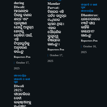
during
Mandar
ଦୀପାବଳି ଓ କାଳୀ
Diwali:
Parvat:
ପୂଜା
ଆପଣଙ୍କ
ଜୀବନଚର୍ଯ୍ୟା
ବିହାରର ଏହି
ପିଲାକୁ ବାଣର
Dhanteras:
ପର୍ବତ ସମୁଦ୍ର
ଶବ୍ଦ ଏବଂ
ଧନତେରସରେ
ମନ୍ଥନର
ପ୍ରଦୂଷଣ
୧୩ଟି ଦୀପ
ସ୍ଥାନ ଥିଲା।
ଯୋଗୁଁ ଅସୁସ୍ଥ
କାହିଁକି
ଏହାର
ହେବାରୁ
ଜଳାଯାଏ?
ପୌରାଣିକ
ରୋକିବା ପାଇଁ,
ଜାଣନ୍ତୁ
ଗୁରୁତ୍ୱ
ଏହି
ବିଷୟରେ
Reporters Pen
ଟିପ୍ସଗୁଡ଼ିକୁ
ଜାଣନ୍ତୁ।
October 16,
ଅନୁସରଣ
Reporters Pen
କରନ୍ତୁ
2025
October 17,
Reporters Pen
2025
ସୋଆର ୨୦ତମ ପ୍ରତିଷ୍ଠା ଦିବସରେ
October 17,
2
ବିଶ୍ୱବିଦ୍ୟାଳୟର ସଫଳତା, ଉତ୍କର୍ଷତା ଓ
2025
ଅଗ୍ରଗତିର ସ୍ମୃତିଚାରଣ
Reporters Pen
ଜୀବନଚର୍ଯ୍ୟା
ରୋଗୀମାନେ ଡାକ୍ତରଙ୍କୁ ଭଗବାନ ସଦୃଶ
3
ଦୀପାବଳି ଓ କାଳୀ
ପୂଜା
ମାନନ୍ତି: ସୋଆ ଉପସଭାପତି
Diwali
Reporters Pen
2025:
ଦୀପାବଳିରେ
ସୋଆ ଏସ୍‌ଏଚ୍‌ଏମ୍ ପକ୍ଷରୁ ରଜ ପିଠା
4
ଦେବୀ
ପ୍ରତିଯୋଗିତା ଆୟୋଜିତ
ଲକ୍ଷ୍ମୀଙ୍କୁ
Reporters Pen
ସନ୍ତୁଷ୍ଟ