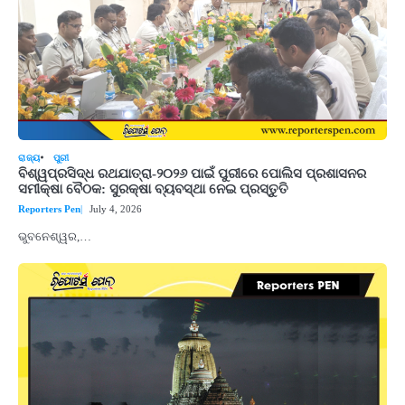
ରାଜ୍ୟ
ପୁରୀ
ବିଶ୍ୱପ୍ରସିଦ୍ଧ ରଥଯାତ୍ରା-୨୦୨୬ ପାଇଁ ପୁରୀରେ ପୋଲିସ ପ୍ରଶାସନର
ସମୀକ୍ଷା ବୈଠକ: ସୁରକ୍ଷା ବ୍ୟବସ୍ଥା ନେଇ ପ୍ରସ୍ତୁତି
Reporters Pen
July 4, 2026
ଭୁବନେଶ୍ୱର,…