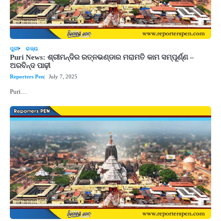
ପୁରୀ
ରାଜ୍ୟ
Puri News: ଶ୍ରୀମନ୍ଦିର ରତ୍ନଭଣ୍ଡାର ମରାମତି କାମ ସମ୍ପୂର୍ଣ୍ଣ –
ଅରବିନ୍ଦ ପାଢ଼ୀ
Reporters Pen
July 7, 2025
Puri…