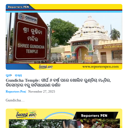
ପୁରୀ
ରାଜ୍ୟ
Gundicha Temple: ଦୀର୍ଘ ୬ ବର୍ଷ ପରେ ଖୋଲିବ ଗୁଣ୍ଡିଚା ମନ୍ଦିର,
ଡିସେମ୍ବର ୧ରୁ ସର୍ବସାଧାରଣ ଦର୍ଶନ
Reporters Pen
November 27, 2025
Gundicha…