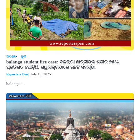
ଅପରାଧ
ପୁରୀ
balanga student fire case: ବଳଙ୍ଗା ଛାତ୍ରୀଙ୍କ ଶରୀର ୭୫%
ପ୍ରତିଶତ ପୋଡ଼ିଛି, ଶ୍ୱାସକ୍ରିୟାରେ ରହିଛି ସମସ୍ୟା
Reporters Pen
July 19, 2025
balanga…