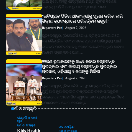
ପାଇଁ ନୁହେଁ, ବାସ୍ତୁ ଶାସ୍ତ୍ରରେ ମଧ୍ୟ ଫୁଲର ବିଶେଷ
ମହତ୍ତ୍ୱ ରହିଛି। ବାସ୍ତୁ ମତ ଅନୁଯାୟୀ, ଘରେ…
‘ଭବିଷ୍ୟତ ପିଢିର ଆକାଂକ୍ଷାକୁ ପୂରଣ କରିବା ଲାଗି
ଶିକ୍ଷା ବ୍ୟବସ୍ଥାରେ ପରିବର୍ତ୍ତନ ଜରୁରୀ’
Reporters Pen
August 7, 2026
ଭୁବନେଶ୍ୱର, (ରିପୋର୍ଟର୍ସ ପେନ୍‌): ବ୍ରିକ୍ସ ସହଯୋଗରେ
ଜନ କୈନ୍ଦ୍ରିକ ଏବଂ ମାନବତା ପ୍ରଥମ ଆଭିମୁଖ୍ୟ ପାଇଁ
ଭାରତର ପ୍ରତିବଦ୍ଧତାକୁ ଦୋହରାଇଛନ୍ତି କେନ୍ଦ୍ର ଶିକ୍ଷା
ମନ୍ତ୍ରୀ ପ୍ରହ୍ଲାଦ ଯୋଶୀ…
୨୨ଜଣ ବୁଣାକାରଙ୍କୁ ସନ୍ଥ କବୀର ହସ୍ତତନ୍ତ
ପୁରସ୍କାର ଏବଂ ଜାତୀୟ ହସ୍ତତନ୍ତ ପୁରସ୍କାର
ପ୍ରଦାନ, ଓଡ଼ିଶାରୁ ୨ ଜଣଙ୍କୁ ମିଳିଲା
Reporters Pen
August 7, 2026
ଭୁବନେଶ୍ୱର, (ରିପୋର୍ଟର୍ସ ପେନ୍‌): ରାଷ୍ଟ୍ରପତି ଦ୍ରୌପଦୀ
ମୁର୍ମୁ ଆଜି ନୂଆଦିଲ୍ଲୀର ରାଷ୍ଟ୍ରପତି ଭବନ ସାଂସ୍କୃତିକ
କେନ୍ଦ୍ରରେ ଆୟୋଜିତ ଦ୍ୱାଦଶ ଜାତୀୟ ହସ୍ତତନ୍ତ ଦିବସ
ସମାରୋହରେ ଯୋଗ ଦେଇଛନ୍ତି…
ଧର୍ମ ଓ ସଂସ୍କୃତି
ଦୀପାବଳି ଓ କାଳୀ
ପୂଜା
ଧର୍ମ ଓ ସଂସ୍କୃତି
ଜୀବନଚର୍ଯ୍ୟା
Kids Health
ଧର୍ମ ଓ ସଂସ୍କୃତି