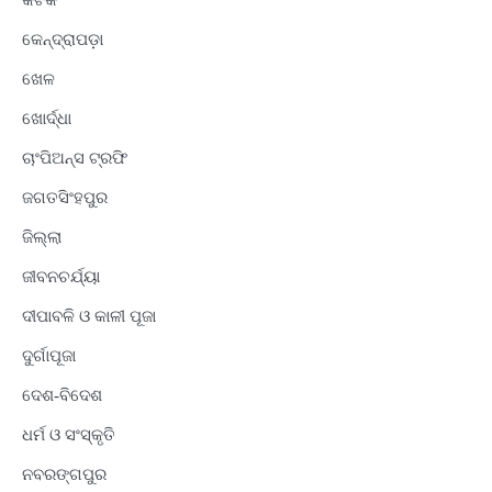
କଟକ
କେନ୍ଦ୍ରାପଡ଼ା
ଖେଳ
ଖୋର୍ଦ୍ଧା
ଚାଂପିଅନ୍ସ ଟ୍ରଫି
ଜଗତସିଂହପୁର
ଜିଲ୍ଲା
ଜୀବନଚର୍ଯ୍ୟା
ଦୀପାବଳି ଓ କାଳୀ ପୂଜା
ଦୁର୍ଗାପୂଜା
ଦେଶ-ବିଦେଶ
ଧର୍ମ ଓ ସଂସ୍କୃତି
ନବରଙ୍ଗପୁର