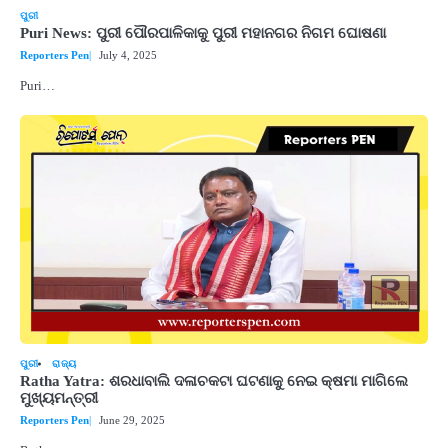
ପୁରୀ
Puri News: ପୁରୀ ପୌରପାଳିକାକୁ ପୁରୀ ମହାନଗର ନିଗମ ଘୋଷଣା
Reporters Pen
July 4, 2025
Puri…
ପୁରୀ
ରାଜ୍ୟ
Ratha Yatra: ଶରଧାବାଲି ଦଳାଚକଟା ଘଟଣାକୁ ନେଇ କ୍ଷମା ମାଗିଲେ
ମୁଖ୍ୟମନ୍ତ୍ରୀ
Reporters Pen
June 29, 2025