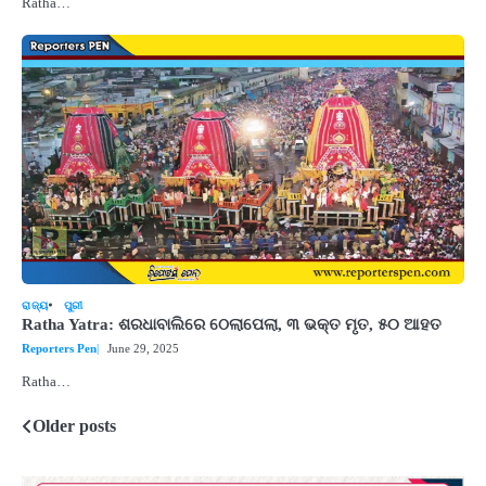
Ratha…
ରାଜ୍ୟ
ପୁରୀ
Ratha Yatra: ଶରଧାବାଲିରେ ଠେଲାପେଲା, ୩ ଭକ୍ତ ମୃତ, ୫୦ ଆହତ
Reporters Pen
June 29, 2025
Ratha…
Older posts
Posts
navigation