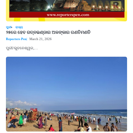
ପୁରୀ
ରାଜ୍ୟ
୨୫ରେ ହେବ ରତ୍ନଭଣ୍ଡାର ଅଳଙ୍କାର ଗଣତିମଣତି
Reporters Pen
March 21, 2026
ପୁରୀ/ଭୁବନେଶ୍ୱର,…