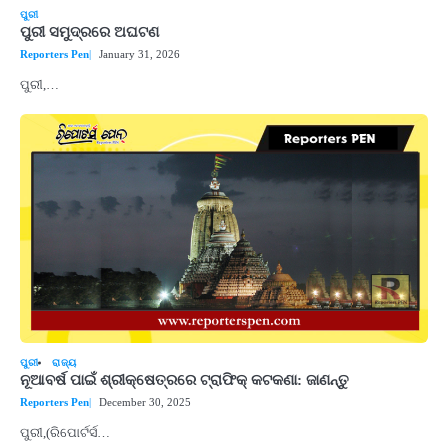
ପୁରୀ
ପୁରୀ ସମୁଦ୍ରରେ ଅଘଟଣ
Reporters Pen
January 31, 2026
​​​​​​​ପୁରୀ,…
ପୁରୀ
ରାଜ୍ୟ
ନୂଆବର୍ଷ ପାଇଁ ଶ୍ରୀକ୍ଷେତ୍ରରେ ଟ୍ରାଫିକ୍‌ କଟକଣା: ଜାଣନ୍ତୁ
Reporters Pen
December 30, 2025
ପୁରୀ,(ରିପୋର୍ଟର୍ସ…