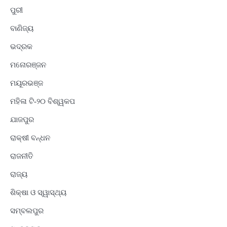
ପୁରୀ
ବାଣିଜ୍ୟ
ଭଦ୍ରକ
ମନୋରଞ୍ଜନ
ମୟୂରଭଞ୍ଜ
ମହିଳା ଟି-୨୦ ବିଶ୍ୱକପ
ଯାଜପୁର
ରାକ୍ଷୀ ବନ୍ଧନ
ରାଜନୀତି
ରାଜ୍ୟ
ଶିକ୍ଷା ଓ ସ୍ୱାସ୍ଥ୍ୟ
ସମ୍ବଲପୁର