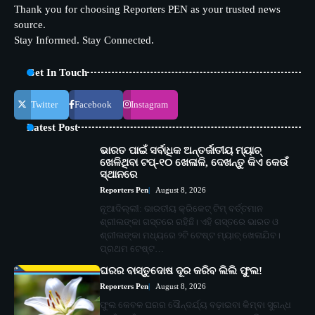
Thank you for choosing Reporters PEN as your trusted news
source.
Stay Informed. Stay Connected.
Get In Touch
Twitter
Facebook
Instagram
Latest Post
ଭାରତ ପାଇଁ ସର୍ବାଧିକ ଅନ୍ତର୍ଜାତୀୟ ମ୍ୟାଚ୍
ଖେଳିଥିବା ଟପ୍-୧୦ ଖେଳାଳି, ଦେଖନ୍ତୁ କିଏ କେଉଁ
ସ୍ଥାନରେ
Reporters Pen
August 8, 2026
ନୂଆଦିଲ୍ଲୀ: ଭାରତୀୟ କ୍ରିକେଟ୍ ଟିମ୍ ବର୍ତ୍ତମାନ
ଶ୍ରୀଲଙ୍କା ଗସ୍ତରେ ରହିଛି। ଏହି ଗସ୍ତରେ ଭାରତ ଓ
ଶ୍ରୀଲଙ୍କା ମଧ୍ୟରେ ୨ଟି ଟେଷ୍ଟ ମ୍ୟାଚ୍ ଖେଳାଯିବ।
ପ୍ରଥମ ଟେଷ୍ଟ…
ଘରର ବାସ୍ତୁଦୋଷ ଦୂର କରିବ ଲିଲି ଫୁଲ!
Reporters Pen
August 8, 2026
ଫୁଲ କେବଳ ଘରର ସୌନ୍ଦର୍ଯ୍ୟ ବଢ଼ାଇବା କିମ୍ବା ସୁଗନ୍ଧ