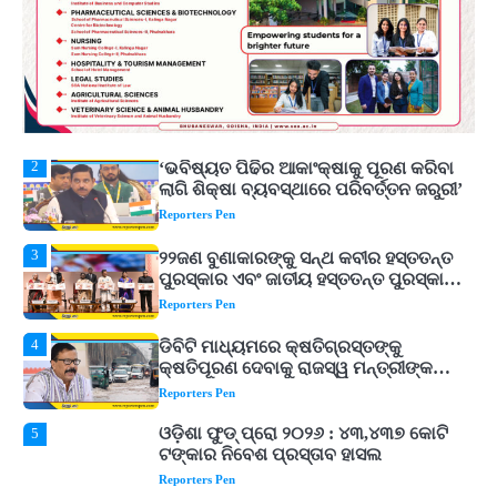
ଘରର ବାସ୍ତୁଦୋଷ ଦୂର କରିବ ଲିଲି ଫୁଲ!
Reporters Pen
2
‘ଭବିଷ୍ୟତ ପିଢିର ଆକାଂକ୍ଷାକୁ ପୂରଣ କରିବା
ଲାଗି ଶିକ୍ଷା ବ୍ୟବସ୍ଥାରେ ପରିବର୍ତ୍ତନ ଜରୁରୀ’
Reporters Pen
3
୨୨ଜଣ ବୁଣାକାରଙ୍କୁ ସନ୍ଥ କବୀର ହସ୍ତତନ୍ତ
ପୁରସ୍କାର ଏବଂ ଜାତୀୟ ହସ୍ତତନ୍ତ ପୁରସ୍କାର
ପ୍ରଦାନ, ଓଡ଼ିଶାରୁ ୨ ଜଣଙ୍କୁ ମିଳିଲା
Reporters Pen
4
ଡିବିଟି ମାଧ୍ୟମରେ କ୍ଷତିଗ୍ରସ୍ତଙ୍କୁ
କ୍ଷତିପୂରଣ ଦେବାକୁ ରାଜସ୍ୱ ମନ୍ତ୍ରୀଙ୍କ
ନିର୍ଦ୍ଦେଶ
Reporters Pen
ଓଡ଼ିଶା ଫୁଡ୍ ପ୍ରୋ ୨୦୨୬ : ୪୩,୪୩୭ କୋଟି
5
ଟଙ୍କାର ନିବେଶ ପ୍ରସ୍ତାବ ହାସଲ
Reporters Pen
1
ଘରର ବାସ୍ତୁଦୋଷ ଦୂର କରିବ ଲିଲି ଫୁଲ!
Reporters Pen