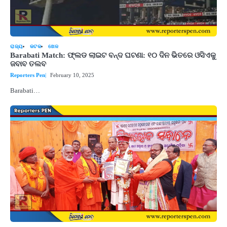
ରାଜ୍ୟ
କଟକ
ଖେଳ
Barabati Match: ଫ୍ଲଡ ଲାଇଟ ବନ୍ଦ ଘଟଣା: ୧୦ ଦିନ ଭିତରେ ଓସିଏକୁ
ଜବାବ ତଲବ
Reporters Pen
February 10, 2025
Barabati…