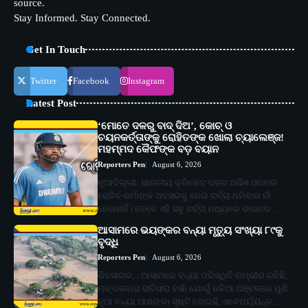
source.
Stay Informed. Stay Connected.
Get In Touch
Twitter
Facebook
Instagram
Latest Post
‘ମୋତେ ଦଳରୁ ବାଦ୍ ଦିଅ’, କୋଚ୍ ଓ
ଚୟନକର୍ତ୍ତାଙ୍କୁ ରୋହିତଙ୍କ ଖୋଲା ଚ୍ୟାଲେଞ୍ଜ!
ମହମ୍ମଦ କୈଫଙ୍କ ବଡ଼ ବୟାନ
Reporters Pen
August 6, 2026
ନୂଆଦିଲ୍ଲୀ: ଭାରତୀୟ କ୍ରିକେଟ ଦଳର ଅଭିଜ୍ଞ ଓପନର
ରୋହିତ ଶର୍ମାଙ୍କ ଅବସରକୁ ନେଇ ଚର୍ଚ୍ଚା ଥମିବାର ନାଁ
ନେଉନାହିଁ। ତେବେ ଏହି ସବୁ ଚର୍ଚ୍ଚା ମଧ୍ୟରେ ଭାରତର…
ଆସାମରେ ଭୟଙ୍କର ବନ୍ୟା ମୃତ୍ୟୁ ସଂଖ୍ୟା ୮୯କୁ
ବୃଦ୍ଧି
Reporters Pen
August 6, 2026
ଶିବସାଗର, : ଆସାମରେ ବନ୍ୟା ପରିସ୍ଥିତି ଗମ୍ଭୀର ରହିଛି,
ମଙ୍ଗଳବାର ରାତିସାରା ବର୍ଷା ଯୋଗୁଁ ତଳିଆ ଅଞ୍ଚଳରେ ପୁଣି
ନୂଆ ବନ୍ୟା ଆଶଙ୍କା ସୃଷ୍ଟି ହୋଇଛି, ଏବେପର୍ଯ୍ୟନ୍ତ…