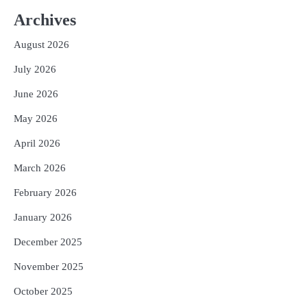
2
ତିନି ଦିନିଆ ଓଡିଶାଗସ୍ତ ସାରି ଦିଲ୍ଲୀ
Archives
ଫେରିଗଲେ ରାଷ୍ଟ୍ରପତି
Reporters Pen
August 2026
3
ମୁଖ୍ୟମନ୍ତ୍ରୀ କ୍ୟାନସର କେୟାର ଅଭିଯାନର
July 2026
ଆଉ ୯୧ ସ୍ୱତନ୍ତ୍ର ପ୍ୟାକେଜ ସାମିଲ
June 2026
Reporters Pen
May 2026
4
ନୂଆଦିଲ୍ଲୀରେ ଦୁଇ ଦିନିଆ ନିବେଶ ଆକର୍ଷଣ
ଅଭିଯାନ : ‘ଓଡ଼ିଶା ଫୁଡ୍ ପ୍ରୋ-୨୦୨୬’ରେ
April 2026
ଖାଦ୍ୟ ପ୍ରକ୍ରିୟାକରଣ କ୍ଷେତ୍ରକୁ ମିଳିବ
Reporters Pen
ଗୁରୁତ୍ୱ
March 2026
5
ବନ୍ୟା ପ୍ରଭାବିତଙ୍କ ଲାଗି ୧୧୦ କୋଟି
ଟଙ୍କାର ପ୍ୟାକେଜ
February 2026
Reporters Pen
January 2026
December 2025
November 2025
October 2025