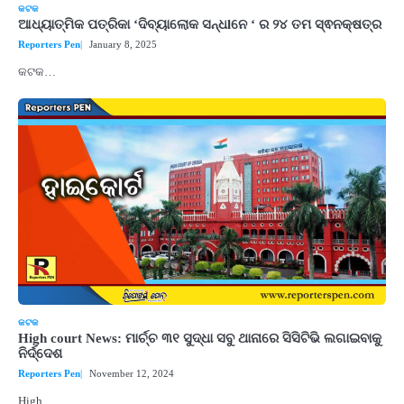
କଟକ
ଆଧ୍ୟାତ୍ମିକ ପତ୍ରିକା ‘ଦିବ୍ୟାଲୋକ ସନ୍ଧlନେ ‘ ର ୨୪ ତମ ସ୍ଵନକ୍ଷତ୍ର
Reporters Pen
January 8, 2025
କଟକ…
କଟକ
High court News: ମାର୍ଚ୍ଚ ୩୧ ସୁଦ୍ଧା ସବୁ ଥାନାରେ ସିସିଟିଭି ଲଗାଇବାକୁ
ନିର୍ଦ୍ଦେଶ
Reporters Pen
November 12, 2024
High…