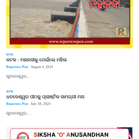
କଟକ
କଟକ : ମହାନଦୀକୁ ଡେଇଁଲେ ମହିଳା
Reporters Pen
August 4, 2024
ଭୁବନେଶ୍ୱର,…
କଟକ
ଧବଳେଶ୍ୱର ପୀଠକୁ ପ୍ଲାଷ୍ଟିକ ସାମଗ୍ରୀ ମନା
Reporters Pen
July 18, 2024
ଭୁବନେଶ୍ୱର,…