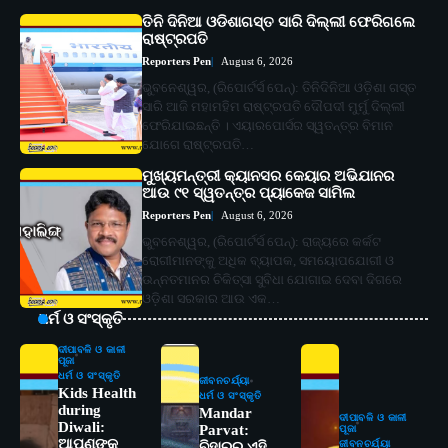
ତିନି ଦିନିଆ ଓଡିଶାଗସ୍ତ ସାରି ଦିଲ୍ଲୀ ଫେରିଗଲେ
ରାଷ୍ଟ୍ରପତି
Reporters Pen
August 6, 2026
ଭୁବନେଶ୍ୱର, (ରିପୋର୍ଟର୍ସ ପେନ୍‌): ତିନିଦିନିଆ ଓଡ଼ିଶା ଗସ୍ତ
ସାରି ଆଜି ମହାମହିମ ରାଷ୍ଟ୍ରପତି ଦୌପଦୀ ମୁର୍ମୁ ଦିଲ୍ଲୀ
ଫେରିଯାଇଛନ୍ତି । ଏୟାରପୋର୍ସର ସ୍ୱତନ୍ତ୍ର ବିମାନ
ଯୋଗେ ରାଷ୍ଟ୍ରପତି…
ମୁଖ୍ୟମନ୍ତ୍ରୀ କ୍ୟାନସର କେୟାର ଅଭିଯାନର
ଆଉ ୯୧ ସ୍ୱତନ୍ତ୍ର ପ୍ୟାକେଜ ସାମିଲ
Reporters Pen
August 6, 2026
ଭୁବନେଶ୍ୱର, (ରିପୋର୍ଟର୍ସ ପେନ୍‌): ରାଜ୍ୟରେ କର୍କଟ
ରୋଗୀମାନଙ୍କୁ ଅଧିକ ବ୍ୟାପକ, ସମୟୋପଯୋଗୀ ଓ
ଉନ୍ନତମାନର ଚିକିତ୍ସା ସୁବିଧା ଯୋଗାଇ ଦେବା ଦିଗରେ
ଓଡ଼ିଶା ସରକାର ଆଉ ଏକ…
ଧର୍ମ ଓ ସଂସ୍କୃତି
ଦୀପାବଳି ଓ କାଳୀ
ପୂଜା
ଧର୍ମ ଓ ସଂସ୍କୃତି
ଜୀବନଚର୍ଯ୍ୟା
Kids Health
ଧର୍ମ ଓ ସଂସ୍କୃତି
during
Mandar
ଦୀପାବଳି ଓ କାଳୀ
Diwali:
Parvat:
ପୂଜା
ଆପଣଙ୍କ
ଜୀବନଚର୍ଯ୍ୟା
ବିହାରର ଏହି