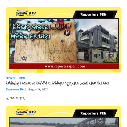
ଅପରାଧ
କଟକ
ଭିଜିଲାନ୍ସ ଜାଲରେ ଓବିସିସି ଅତିରିକ୍ତ ମୁଖ୍ୟଯନ୍ତ୍ରୀ ପ୍ରଦୀପ ରଥ
Reporters Pen
August 5, 2024
ଭୁବନେଶ୍ୱର,…