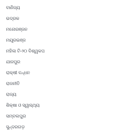
ବାଣିଜ୍ୟ
ଭଦ୍ରକ
ମନୋରଞ୍ଜନ
ମୟୂରଭଞ୍ଜ
ମହିଳା ଟି-୨୦ ବିଶ୍ୱକପ
ଯାଜପୁର
ରାକ୍ଷୀ ବନ୍ଧନ
ରାଜନୀତି
ରାଜ୍ୟ
ଶିକ୍ଷା ଓ ସ୍ୱାସ୍ଥ୍ୟ
ସମ୍ବଲପୁର
ସୁନ୍ଦରଗଡ଼