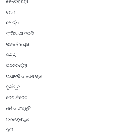
କେନ୍ଦ୍ରାପଡ଼ା
ଖେଳ
ଖୋର୍ଦ୍ଧା
ଚାଂପିଅନ୍ସ ଟ୍ରଫି
ଜଗତସିଂହପୁର
ଜିଲ୍ଲା
ଜୀବନଚର୍ଯ୍ୟା
ଦୀପାବଳି ଓ କାଳୀ ପୂଜା
ଦୁର୍ଗାପୂଜା
ଦେଶ-ବିଦେଶ
ଧର୍ମ ଓ ସଂସ୍କୃତି
ନବରଙ୍ଗପୁର
ପୁରୀ