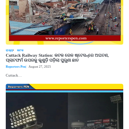
ରାଜ୍ୟ
କଟକ
Cuttack Railway Station: କଟକ ରେଳ ଷ୍ଟେସନ୍‌ରେ ଅଘଟଣ,
ପ୍ଲାଟଫର୍ମ ଉପରକୁ ଭୁଶୁଡ଼ି ପଡ଼ିଲା ପୁରୁଣା ଛାତ
Reporters Pen
August 27, 2025
Cuttack…