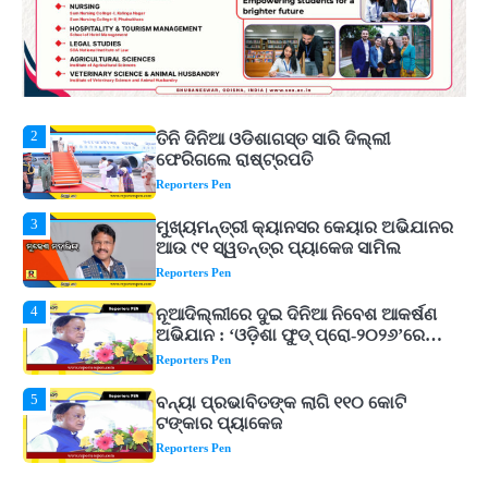
୮୯କୁ ବୃଦ୍ଧି
Reporters Pen
2
ତିନି ଦିନିଆ ଓଡିଶାଗସ୍ତ ସାରି ଦିଲ୍ଲୀ
ଫେରିଗଲେ ରାଷ୍ଟ୍ରପତି
Reporters Pen
3
ମୁଖ୍ୟମନ୍ତ୍ରୀ କ୍ୟାନସର କେୟାର ଅଭିଯାନର
ଆଉ ୯୧ ସ୍ୱତନ୍ତ୍ର ପ୍ୟାକେଜ ସାମିଲ
Reporters Pen
4
ନୂଆଦିଲ୍ଲୀରେ ଦୁଇ ଦିନିଆ ନିବେଶ ଆକର୍ଷଣ
ଅଭିଯାନ : ‘ଓଡ଼ିଶା ଫୁଡ୍ ପ୍ରୋ-୨୦୨୬’ରେ
ଖାଦ୍ୟ ପ୍ରକ୍ରିୟାକରଣ କ୍ଷେତ୍ରକୁ ମିଳିବ
Reporters Pen
ଗୁରୁତ୍ୱ
5
ବନ୍ୟା ପ୍ରଭାବିତଙ୍କ ଲାଗି ୧୧୦ କୋଟି
ଟଙ୍କାର ପ୍ୟାକେଜ
Reporters Pen
1
ଆସାମରେ ଭୟଙ୍କର ବନ୍ୟା ମୃତ୍ୟୁ ସଂଖ୍ୟା
୮୯କୁ ବୃଦ୍ଧି
Reporters Pen