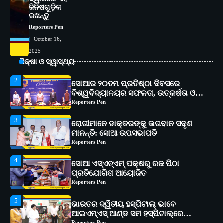
ଜିନିଷଗୁଡ଼ିକ
1
ସୋଆ ପକ୍ଷରୁ ରାୱେ କାର୍ଯ୍ୟକ୍ରମ ଅଧୀନରେ
ରଖନ୍ତୁ
୧୧ଟି ଗ୍ରାମରେ ୧୬ଟି କୃଷକ ପ୍ରଶିକ୍ଷଣ
Reporters Pen
କାର୍ଯ୍ୟକ୍ରମ ଆୟୋଜିତ
Reporters Pen
October 16,
2
2025
ସୋଆର ୨୦ତମ ପ୍ରତିଷ୍ଠା ଦିବସରେ
ଶିକ୍ଷା ଓ ସ୍ୱାସ୍ଥ୍ୟ
ବିଶ୍ୱବିଦ୍ୟାଳୟର ସଫଳତା, ଉତ୍କର୍ଷତା ଓ
ଅଗ୍ରଗତିର ସ୍ମୃତିଚାରଣ
Reporters Pen
3
ରୋଗୀମାନେ ଡାକ୍ତରଙ୍କୁ ଭଗବାନ ସଦୃଶ
ମାନନ୍ତି: ସୋଆ ଉପସଭାପତି
Reporters Pen
4
ସୋଆ ଏସ୍‌ଏଚ୍‌ଏମ୍ ପକ୍ଷରୁ ରଜ ପିଠା
ପ୍ରତିଯୋଗିତା ଆୟୋଜିତ
Reporters Pen
5
ଭାରତର ଦ୍ୱିତୀୟ ହସ୍ପିଟାଲ୍ ଭାବେ
ଆଇଏମ୍‌ଏସ୍ ଆଣ୍ଡ ସମ ହସ୍ପିଟାଲ୍‌ରେ
ଅତ୍ୟାଧୁନିକ ଡିଜିସ୍କାନର ସ୍ଥାପନ
Reporters Pen
1
ସୋଆ ପକ୍ଷରୁ ରାୱେ କାର୍ଯ୍ୟକ୍ରମ ଅଧୀନରେ