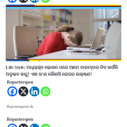
Life Style: ମଧ୍ୟାହ୍ନ ଭୋଜନ ପରେ ଆମେ ବାରମ୍ବାର ନିଦ କାହିଁକି
ଅନୁଭବ କରୁ? ଏହା କ’ଣ କୌଣସି ରୋଗର ଲକ୍ଷଣ?
Reporterspen
ReporterspenLife…
Reporterspen