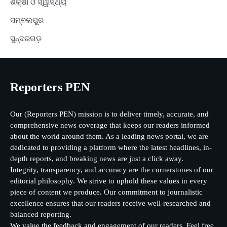
ଶିକ୍ଷା ଓ ସ୍ୱାସ୍ଥ୍ୟ
ସମ୍ବଲପୁର
ସୁନ୍ଦରଗଡ଼
Reporters PEN
Our (Reporters PEN) mission is to deliver timely, accurate, and
comprehensive news coverage that keeps our readers informed
about the world around them. As a leading news portal, we are
dedicated to providing a platform where the latest headlines, in-
depth reports, and breaking news are just a click away.
Integrity, transparency, and accuracy are the cornerstones of our
editorial philosophy. We strive to uphold these values in every
piece of content we produce. Our commitment to journalistic
excellence ensures that our readers receive well-researched and
balanced reporting.
We value the feedback and engagement of our readers. Feel free