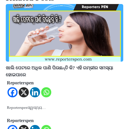
ଖାଲି ପେଟରେ ଅଧିକ ପାଣି ପିଉଛନ୍ତି କି? ଏହି ଗମ୍ଭୀର ସମସ୍ୟା
ହୋଇପାରେ
Reporterspen
Reporterspenସ୍ୱାସ୍ଥ୍ୟ…
Reporterspen