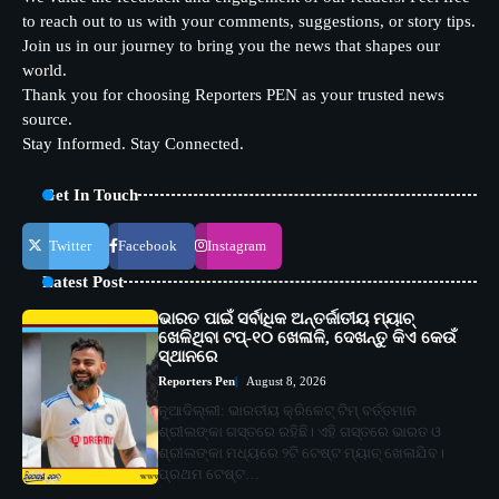
to reach out to us with your comments, suggestions, or story tips.
Join us in our journey to bring you the news that shapes our
world.
Thank you for choosing Reporters PEN as your trusted news
source.
Stay Informed. Stay Connected.
Get In Touch
Twitter
Facebook
Instagram
Latest Post
ଭାରତ ପାଇଁ ସର୍ବାଧିକ ଅନ୍ତର୍ଜାତୀୟ ମ୍ୟାଚ୍
ଖେଳିଥିବା ଟପ୍-୧୦ ଖେଳାଳି, ଦେଖନ୍ତୁ କିଏ କେଉଁ
ସ୍ଥାନରେ
Reporters Pen
August 8, 2026
ନୂଆଦିଲ୍ଲୀ: ଭାରତୀୟ କ୍ରିକେଟ୍ ଟିମ୍ ବର୍ତ୍ତମାନ
ଶ୍ରୀଲଙ୍କା ଗସ୍ତରେ ରହିଛି। ଏହି ଗସ୍ତରେ ଭାରତ ଓ
ଶ୍ରୀଲଙ୍କା ମଧ୍ୟରେ ୨ଟି ଟେଷ୍ଟ ମ୍ୟାଚ୍ ଖେଳାଯିବ।
ପ୍ରଥମ ଟେଷ୍ଟ…