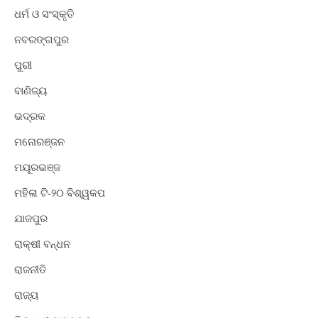
ଧର୍ମ ଓ ସଂସ୍କୃତି
ନବରଙ୍ଗପୁର
ପୁରୀ
ବାଣିଜ୍ୟ
ଭଦ୍ରକ
ମନୋରଞ୍ଜନ
ମୟୂରଭଞ୍ଜ
ମହିଳା ଟି-୨୦ ବିଶ୍ୱକପ
ଯାଜପୁର
ରାକ୍ଷୀ ବନ୍ଧନ
ରାଜନୀତି
ରାଜ୍ୟ