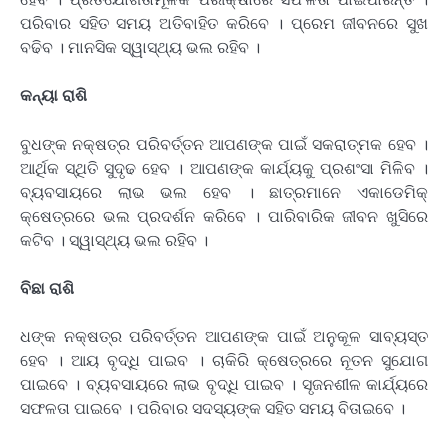
ପରିବାର ସହିତ ସମୟ ଅତିବାହିତ କରିବେ । ପ୍ରେମ ଜୀବନରେ ସୁଖ
ବଢିବ । ମାନସିକ ସ୍ୱାସ୍ଥ୍ୟ ଭଲ ରହିବ ।
କନ୍ୟା ରାଶି
ବୁଧଙ୍କ ନକ୍ଷତ୍ର ପରିବର୍ତ୍ତନ ଆପଣଙ୍କ ପାଇଁ ସକରାତ୍ମକ ହେବ ।
ଆର୍ଥିକ ସ୍ଥିତି ସୁଦୃଢ ହେବ । ଆପଣଙ୍କ କାର୍ଯ୍ୟକୁ ପ୍ରଶଂସା ମିଳିବ ।
ବ୍ୟବସାୟରେ ଲାଭ ଭଲ ହେବ । ଛାତ୍ରମାନେ ଏକାଡେମିକ୍
କ୍ଷେତ୍ରରେ ଭଲ ପ୍ରଦର୍ଶନ କରିବେ । ପାରିବାରିକ ଜୀବନ ଖୁସିରେ
କଟିବ । ସ୍ୱାସ୍ଥ୍ୟ ଭଲ ରହିବ ।
ବିଛା ରାଶି
ଧଙ୍କ ନକ୍ଷତ୍ର ପରିବର୍ତ୍ତନ ଆପଣଙ୍କ ପାଇଁ ଅନୁକୂଳ ସାବ୍ୟସ୍ତ
ହେବ । ଆୟ ବୃଦ୍ଧି ପାଇବ । ଚାକିରି କ୍ଷେତ୍ରରେ ନୂତନ ସୁଯୋଗ
ପାଇବେ । ବ୍ୟବସାୟରେ ଲାଭ ବୃଦ୍ଧି ପାଇବ । ସୃଜନଶୀଳ କାର୍ଯ୍ୟରେ
ସଫଳତା ପାଇବେ । ପରିବାର ସଦସ୍ୟଙ୍କ ସହିତ ସମୟ ବିତାଇବେ ।