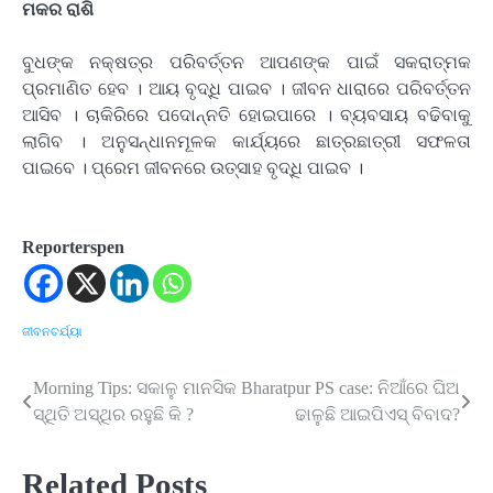
ମକର ରାଶି
ବୁଧଙ୍କ ନକ୍ଷତ୍ର ପରିବର୍ତ୍ତନ ଆପଣଙ୍କ ପାଇଁ ସକରାତ୍ମକ
ପ୍ରମାଣିତ ହେବ । ଆୟ ବୃଦ୍ଧି ପାଇବ । ଜୀବନ ଧାରାରେ ପରିବର୍ତ୍ତନ
ଆସିବ । ଚାକିରିରେ ପଦୋନ୍ନତି ହୋଇପାରେ । ବ୍ୟବସାୟ ବଢିବାକୁ
ଲାଗିବ । ଅନୁସନ୍ଧାନମୂଳକ କାର୍ଯ୍ୟରେ ଛାତ୍ରଛାତ୍ରୀ ସଫଳତା
ପାଇବେ । ପ୍ରେମ ଜୀବନରେ ଉତ୍ସାହ ବୃଦ୍ଧି ପାଇବ ।
Reporterspen
ଜୀବନଚର୍ଯ୍ୟା
Morning Tips: ସକାଳୁ ମାନସିକ
Bharatpur PS case: ନିଆଁରେ ଘିଅ
Post
ସ୍ଥିତି ଅସ୍ଥିର ରହୁଛି କି ?
ଢାଳୁଛି ଆଇପିଏସ୍ ବିବାଦ?
navigation
Related Posts