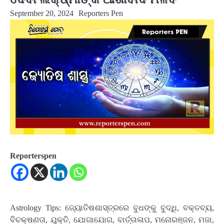
September 20, 2024
Reporters Pen
Reporterspen
Astrology Tips: ଜ୍ୟୋତିଷଶାସ୍ତ୍ରରେ ବୁଧଙ୍କୁ ବୁଦ୍ଧି, ବକ୍ତବ୍ୟ,
ବିଚକ୍ଷଣତା, ଯୁକ୍ତି, ଯୋଗାଯୋଗ, ବାର୍ତ୍ତାଳାପ, ମନୋରଞ୍ଜନ, ମଜା,