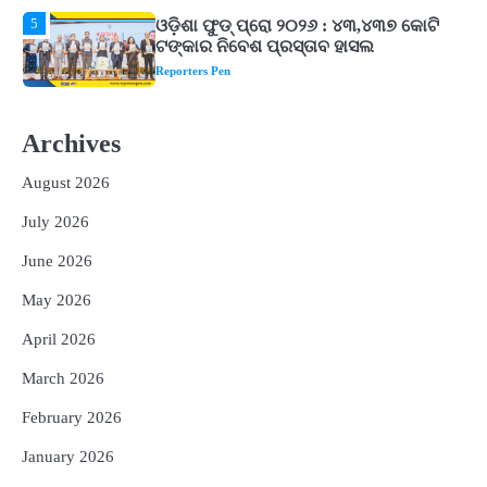
1
ଘରର ବାସ୍ତୁଦୋଷ ଦୂର କରିବ ଲିଲି ଫୁଲ!
Reporters Pen
2
‘ଭବିଷ୍ୟତ ପିଢିର ଆକାଂକ୍ଷାକୁ ପୂରଣ କରିବା
ଲାଗି ଶିକ୍ଷା ବ୍ୟବସ୍ଥାରେ ପରିବର୍ତ୍ତନ ଜରୁରୀ’
Archives
Reporters Pen
August 2026
3
୨୨ଜଣ ବୁଣାକାରଙ୍କୁ ସନ୍ଥ କବୀର ହସ୍ତତନ୍ତ
ପୁରସ୍କାର ଏବଂ ଜାତୀୟ ହସ୍ତତନ୍ତ ପୁରସ୍କାର
July 2026
ପ୍ରଦାନ, ଓଡ଼ିଶାରୁ ୨ ଜଣଙ୍କୁ ମିଳିଲା
Reporters Pen
June 2026
4
ଡିବିଟି ମାଧ୍ୟମରେ କ୍ଷତିଗ୍ରସ୍ତଙ୍କୁ
May 2026
କ୍ଷତିପୂରଣ ଦେବାକୁ ରାଜସ୍ୱ ମନ୍ତ୍ରୀଙ୍କ
ନିର୍ଦ୍ଦେଶ
Reporters Pen
April 2026
5
ଓଡ଼ିଶା ଫୁଡ୍ ପ୍ରୋ ୨୦୨୬ : ୪୩,୪୩୭ କୋଟି
March 2026
ଟଙ୍କାର ନିବେଶ ପ୍ରସ୍ତାବ ହାସଲ
February 2026
Reporters Pen
January 2026