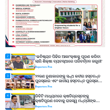
ଟଙ୍କାର ନିବେଶ ପ୍ରସ୍ତାବ ହାସଲ
Reporters Pen
1
ଘରର ବାସ୍ତୁଦୋଷ ଦୂର କରିବ ଲିଲି ଫୁଲ!
Reporters Pen
2
‘ଭବିଷ୍ୟତ ପିଢିର ଆକାଂକ୍ଷାକୁ ପୂରଣ କରିବା
ଲାଗି ଶିକ୍ଷା ବ୍ୟବସ୍ଥାରେ ପରିବର୍ତ୍ତନ ଜରୁରୀ’
Reporters Pen
3
୨୨ଜଣ ବୁଣାକାରଙ୍କୁ ସନ୍ଥ କବୀର ହସ୍ତତନ୍ତ
ପୁରସ୍କାର ଏବଂ ଜାତୀୟ ହସ୍ତତନ୍ତ ପୁରସ୍କାର
ପ୍ରଦାନ, ଓଡ଼ିଶାରୁ ୨ ଜଣଙ୍କୁ ମିଳିଲା
Reporters Pen
4
ଡିବିଟି ମାଧ୍ୟମରେ କ୍ଷତିଗ୍ରସ୍ତଙ୍କୁ
କ୍ଷତିପୂରଣ ଦେବାକୁ ରାଜସ୍ୱ ମନ୍ତ୍ରୀଙ୍କ
ନିର୍ଦ୍ଦେଶ
Reporters Pen
5
ଓଡ଼ିଶା ଫୁଡ୍ ପ୍ରୋ ୨୦୨୬ : ୪୩,୪୩୭ କୋଟି
ଟଙ୍କାର ନିବେଶ ପ୍ରସ୍ତାବ ହାସଲ
Reporters Pen