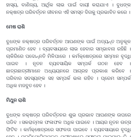
ହାସ୍ୟ, ବାଣିଜ୍ୟ, ଆର୍ଥିକ ଲାଭ ପାଇଁ ଦାୟୀ କରାଯାଏ । ବୁଧଙ୍କ
ନକ୍ଷତ୍ର ପରିବର୍ତ୍ତନ ଜୀବନର ଏହି ସମସ୍ତ ଦିଗକୁ ପ୍ରଭାବିତ କରେ ।
ମେଷ ରାଶି
ବୁଧଙ୍କ ନକ୍ଷତ୍ର ପରିବର୍ତ୍ତନ ଆପଣଙ୍କ ପାଇଁ ଅତ୍ୟନ୍ତ ଅନୁକୂଳ
ପ୍ରମାଣିତ ହେବ । ବ୍ୟବସାୟରେ ଲାଭ ହେବାର ସମ୍ଭାବନା ରହିଛି ।
ଚାକିରିରେ ପଦୋନ୍ନତି ମିଳିପାରେ । କର୍ମକ୍ଷେତ୍ରରେ ସମ୍ମାନ ବୃଦ୍ଧି
ପାଇବ । ନୂତନ ବ୍ୟବସାୟିକ ସମ୍ପର୍କ ଗଠନ ହେବ ।
ଛାତ୍ରଛାତ୍ରୀମାନେ ଅଧ୍ୟୟନରେ ଆଗ୍ରହ ପ୍ରକାଶ କରିବେ ।
ପରିବାର ସଦସ୍ୟଙ୍କ ସହ ସମ୍ପର୍କ ଭଲ ରହିବ । ପ୍ରେମ ସମ୍ପର୍କ
ଅଧିକ ମଜବୁତ ହେବ ।
ମିଥୁନ ରାଶି
ବୁଧଙ୍କ ନକ୍ଷତ୍ର ପରିବର୍ତ୍ତନର ଶୁଭ ପ୍ରଭାବ ଆପଣଙ୍କ ଉପରେ
ପଡିବ । ସକରାତ୍ମକ ଫଳାଫଳ ଅଧିକ ପାଇବେ । ଆୟର ନୂତନ ଉତ୍ସ
ଫିଟିବ । କର୍ମକ୍ଷେତ୍ରରେ ସଫଳତା ପାଇବେ । ବ୍ୟବସାୟରେ ବୃଦ୍ଧି
ହେବ । ପ୍ରତିଯୋଗିତାମୂଳକ ପରୀକ୍ଷାରେ ସଫଳତା ପାଇପାରନ୍ତି ।