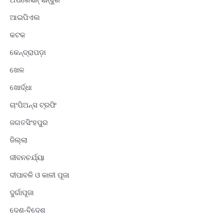
ଅପରେସନ୍ ସିନ୍ଦୁର
ଆଇପିଏଲ
କଟକ
କେନ୍ଦ୍ରାପଡ଼ା
ଖେଳ
ଖୋର୍ଦ୍ଧା
ଚାଂପିଅନ୍ସ ଟ୍ରଫି
ଜଗତସିଂହପୁର
ଜିଲ୍ଲା
ଜୀବନଚର୍ଯ୍ୟା
ଦୀପାବଳି ଓ କାଳୀ ପୂଜା
ଦୁର୍ଗାପୂଜା
ଦେଶ-ବିଦେଶ