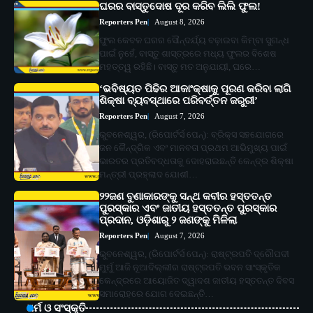
ଘରର ବାସ୍ତୁଦୋଷ ଦୂର କରିବ ଲିଲି ଫୁଲ!
Reporters Pen
August 8, 2026
ଫୁଲ କେବଳ ଘରର ସୌନ୍ଦର୍ଯ୍ୟ ବଢ଼ାଇବା କିମ୍ବା ସୁଗନ୍ଧ
ପାଇଁ ନୁହେଁ, ବାସ୍ତୁ ଶାସ୍ତ୍ରରେ ମଧ୍ୟ ଫୁଲର ବିଶେଷ
ମହତ୍ତ୍ୱ ରହିଛି। ବାସ୍ତୁ ମତ ଅନୁଯାୟୀ, ଘରେ…
‘ଭବିଷ୍ୟତ ପିଢିର ଆକାଂକ୍ଷାକୁ ପୂରଣ କରିବା ଲାଗି
ଶିକ୍ଷା ବ୍ୟବସ୍ଥାରେ ପରିବର୍ତ୍ତନ ଜରୁରୀ’
Reporters Pen
August 7, 2026
ଭୁବନେଶ୍ୱର, (ରିପୋର୍ଟର୍ସ ପେନ୍‌): ବ୍ରିକ୍ସ ସହଯୋଗରେ
ଜନ କୈନ୍ଦ୍ରିକ ଏବଂ ମାନବତା ପ୍ରଥମ ଆଭିମୁଖ୍ୟ ପାଇଁ
ଭାରତର ପ୍ରତିବଦ୍ଧତାକୁ ଦୋହରାଇଛନ୍ତି କେନ୍ଦ୍ର ଶିକ୍ଷା
ମନ୍ତ୍ରୀ ପ୍ରହ୍ଲାଦ ଯୋଶୀ…
୨୨ଜଣ ବୁଣାକାରଙ୍କୁ ସନ୍ଥ କବୀର ହସ୍ତତନ୍ତ
ପୁରସ୍କାର ଏବଂ ଜାତୀୟ ହସ୍ତତନ୍ତ ପୁରସ୍କାର
ପ୍ରଦାନ, ଓଡ଼ିଶାରୁ ୨ ଜଣଙ୍କୁ ମିଳିଲା
Reporters Pen
August 7, 2026
ଭୁବନେଶ୍ୱର, (ରିପୋର୍ଟର୍ସ ପେନ୍‌): ରାଷ୍ଟ୍ରପତି ଦ୍ରୌପଦୀ
ମୁର୍ମୁ ଆଜି ନୂଆଦିଲ୍ଲୀର ରାଷ୍ଟ୍ରପତି ଭବନ ସାଂସ୍କୃତିକ
କେନ୍ଦ୍ରରେ ଆୟୋଜିତ ଦ୍ୱାଦଶ ଜାତୀୟ ହସ୍ତତନ୍ତ ଦିବସ
ସମାରୋହରେ ଯୋଗ ଦେଇଛନ୍ତି…
ଧର୍ମ ଓ ସଂସ୍କୃତି