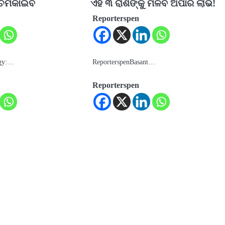
ୟ ଚମକାଇବ
ଏହି ୩ ରାଶିଙ୍କୁ ମିଳିବ ଅପାର ଲାଭ!
Reporterspen
ogy:…
ReporterspenBasant…
Reporterspen