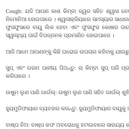
Cough: ଯଦି ଆପଣ କାଶ କିମ୍ବା ଜ୍ୱର ସହିତ ଶ୍ୱାସ ନେବ
ନିମୋନିଆ ହୋଇପାରେ । ଶ୍ୱାସକ୍ରିୟାରେ ସମସ୍ୟାର ସାଧାରଣ
ଫୁସଫୁସରେ ବାୟୁ ଲିକ ହେବା ଏବଂ ଫୁସଫୁସ କୋଷର ଦାଗ ଇ
ସ୍ୱାସ୍ଥ୍ୟ ପାଇଁ ବିପଜ୍ଜନକ ପ୍ରମାଣିତ ହୋଇପାରେ ।
ଆଜି ଆମେ ଆପଣଙ୍କୁ କିଛି ଘରୋଇ ଉପଚାର କହିବାକୁ ଯାଉଛୁ 
ସୁପ୍ ଏବଂ ଗରମ ପାନୀୟ ପିଅନ୍ତୁ: ଚା କିମ୍ବା ସୁପ୍ ପର
କରିପାରେ ।
ଉଷୁମ ଲୁଣ ପାଣି ଗାର୍ଗଲ୍‌: ଉଷୁମ ଲୁଣ ପାଣି ସହିତ ଗାର୍ଗଲ୍ ଶ
ହ୍ୟୁମୁଡିଫାୟାର ବ୍ୟବହାର କରନ୍ତୁ: ହ୍ୟୁମୁଡିଫାୟାର ବାୟୁକୁ ଆ
ବାଷ୍ପ ନିଅ: ବାଷ୍ପ କଫ ଅବରୋଧକୁ ହଟାଇବାରେ ସାହାଯ୍ୟ କ