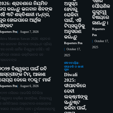
ଏହାର
2026: ଶ୍ରାବଣରେ ନିୟମିତ
ଅସୁସ୍ଥ
ପୌରାଣିକ
ଜପ କରନ୍ତୁ ଭଗବାନ ଶିବଙ୍କ
ହେବାରୁ
ଗୁରୁତ୍ୱ
ଏହି ୩ଟି ଶକ୍ତିଶାଳୀ ମନ୍ତ୍ର,
ରୋକିବା
ବିଷୟରେ
ଦୂର ହୋଇପାରେ ଆର୍ଥିକ
ପାଇଁ, ଏହି
ଜାଣନ୍ତୁ।
ସଙ୍କଟ
ଟିପ୍ସଗୁଡ଼ିକୁ
Reporters
ଅନୁସରଣ
Reporters Pen
August 7, 2026
Pen
କରନ୍ତୁ
Shiva Mantras Sawan 2026: ଶ୍ରାବଣ
October 17,
Reporters Pen
ମାସ ଭଗବାନ ଶିବଙ୍କ ଅତ୍ୟନ୍ତ ପ୍ରିୟ
2025
ମାସ ବୋଲି ଧାର୍ମିକ ବିଶ୍ୱାସ ରହିଛି। ଏହି
October 17,
ପବିତ୍ର ମାସରେ ଭକ୍ତିଭାବର ସହ
2025
ମହାଦେବଙ୍କ…
ଜୀବନଚର୍ଯ୍ୟା
ଦୀପାବଳି ଓ କାଳୀ
୨୦୨୭ ବିଶ୍ୱକପ ପାଇଁ ରବି
ପୂଜା
ଶାସ୍ତ୍ରୀଙ୍କ ଟିମ୍, ଆକାଶ
Diwali
ଚୋପ୍ରା ଦେଲେ ୧୦ରୁ ୮ ମାର୍କ
2025:
ଦୀପାବଳିରେ
Reporters Pen
August 6, 2026
ଦେବୀ
୨୦୨୭ ମସିହାର ଆଇସିସି ଦିନିକିଆ
ଲକ୍ଷ୍ମୀଙ୍କୁ
ବିଶ୍ୱକପ ଦକ୍ଷିଣ ଆଫ୍ରିକା, ଜିମ୍ବାୱେ
ସନ୍ତୁଷ୍ଟ
ଓ ନାମିବିଆରେ ଅକ୍ଟୋବର-ନଭେମ୍ବର
କରିବା ପାଇଁ,
ମାସରେ ଆୟୋଜିତ ହେବ। ଟୁର୍ଣ୍ଣାମେଣ୍ଟକୁ