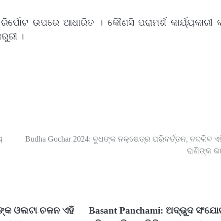
 ରିର୍ପୋଟ ଉପରେ ଆଧାରିତ । କୌଣସି ପରାମର୍ଶ କାର୍ଯ୍ୟକାରୀ 
ଜରୁରୀ ।
ୟ
Budha Gochar 2024: ବୁଧଙ୍କ ନକ୍ଷେତ୍ର ପରିବର୍ତ୍ତନ, ବଦଳିବ ଏହ
ରାଶିଙ୍କ ଭ
ଧଙ୍କ ଓଲଟା ଚଳନ ଏହି
Basant Panchami: ଅଦ୍ଭୁଦ ସଂଯୋ