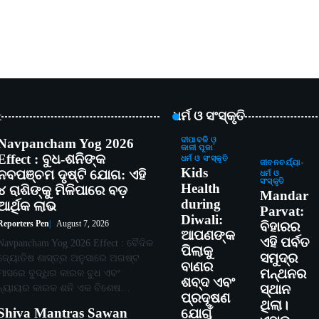
t
ଧର୍ମ ଓ ସଂସ୍କୃତି
Navpancham Yog 2026
ଦୀପାବଳି ଓ
କାଳୀ ପୂଜା
Effect : ବୁଧ-ଶନିଙ୍କ
ଧର୍ମ ଓ ସଂସ୍କୃତି
ଜୀବନଚର୍ଯ୍ୟା
Kids
ନବପଞ୍ଚମ ଦୃଷ୍ଟି ଯୋଗ: ଏହି
ଧର୍ମ ଓ
ସଂସ୍କୃତି
Health
୪ ରାଶିଙ୍କୁ ମିଳିପାରେ ବଡ଼
Mandar
during
ଆର୍ଥିକ ଲାଭ
Parvat:
Diwali:
Reporters Pen
August 7, 2026
ବିହାରର
ଆପଣଙ୍କ
ଏହି ପର୍ବତ
Navpancham Yog 2026 Effect : ବୈଦିକ
ପିଲାକୁ
ସମୁଦ୍ର
ଜ୍ୟୋତିଷ ଶାସ୍ତ୍ର ଅନୁସାରେ ଅଗଷ୍ଟ
ବାଣର
ମନ୍ଥନର
ମାସରେ ବୁଦ୍ଧିର କାରକ ବୁଧ ଏବଂ
ଶବ୍ଦ ଏବଂ
ନ୍ୟାୟର କାରକ ଶନି ଏକ ବିଶେଷ…
ସ୍ଥାନ
ପ୍ରଦୂଷଣ
ଥିଲା।
Shiva Mantras Sawan
ଯୋଗୁଁ