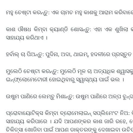
ମହୁ ଚେଷ୍ଟା କରନ୍ତୁ: ଏକ ଚାମଚ ମହୁ କାଶକୁ ଆରାମ କରିବାର
କାଶ ଔଷଧ କିମ୍ବା କ୍ୟାଣ୍ଡି ଶୋସନ୍ତୁ: ଏହା ଏକ ଶୁଖିଲ
ସାହାଯ୍ୟ କରିଥାଏ ।
ହର୍ବାଲ୍ ଚା ପିଅନ୍ତୁ: ପୁଦିନା, ଅଦା, ଥାଇମ୍‌, ହଦଳୀରେ ପ୍ରସ୍ତ
ମୁଲେଠି ଚେଷ୍ଟା କରନ୍ତୁ: ମୁଲେଠି ମୂଳ ଚା ଅତ୍ୟଧିକ ଶ୍ୱାସକ
ଇନ୍‌ଫ୍ଲୋମେଟୋରୀ ହୋଇଥିବାରୁ ସ୍ୱାସ୍ଥ୍ୟ ପାଇଁ ଭଲ ।
ଉଷୁମ ପାଣିରେ ଲେମ୍ବୁ ମିଶାନ୍ତୁ: ଉଷୁମ ପାଣିରେ ଅଳ୍ପ ବୁନ୍ଦ
ପ୍ରୋବାୟୋଟିକ୍ସ କିମ୍ବା ବ୍ରୋମେଲାଇନ୍ ସପ୍ଲିମେଂଟ ନିଅ: କ
ସାହାଯ୍ୟ କରିପାରେ । ଯଦି ଆପଣଙ୍କର କାଶ ଜାରି ରହେ, 
ଚିକିତ୍ସା ଖୋଜିବା ପାଇଁ ଆପଣ ଡାକ୍ତରଙ୍କୁ ଦେଖାଇବା ଉଚିତ