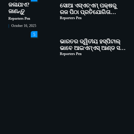
ଜଳାଯାଏ?
ସୋଆ ଏସ୍‌ଏଚ୍‌ଏମ୍ ପକ୍ଷରୁ
ଜାଣନ୍ତୁ
ରଜ ପିଠା ପ୍ରତିଯୋଗିତା
ଆୟୋଜିତ
Reporters Pen
Reporters Pen
October 16, 2025
5
ଭାରତର ଦ୍ୱିତୀୟ ହସ୍ପିଟାଲ୍
ଭାବେ ଆଇଏମ୍‌ଏସ୍ ଆଣ୍ଡ ସମ
ହସ୍ପିଟାଲ୍‌ରେ ଅତ୍ୟାଧୁନିକ
Reporters Pen
ଡିଜିସ୍କାନର ସ୍ଥାପନ
1
ସୋଆ ପକ୍ଷରୁ ରାୱେ
କାର୍ଯ୍ୟକ୍ରମ ଅଧୀନରେ ୧୧ଟି
ଗ୍ରାମରେ ୧୬ଟି କୃଷକ
Reporters Pen
ପ୍ରଶିକ୍ଷଣ କାର୍ଯ୍ୟକ୍ରମ
ଆୟୋଜିତ
2
ସୋଆର ୨୦ତମ ପ୍ରତିଷ୍ଠା
ଦିବସରେ ବିଶ୍ୱବିଦ୍ୟାଳୟର
ସଫଳତା, ଉତ୍କର୍ଷତା ଓ
Reporters Pen
ଅଗ୍ରଗତିର ସ୍ମୃତିଚାରଣ