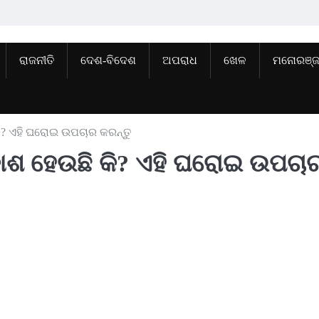
ରାଜନୀତି
ଦେଶ-ବିଦେଶ
ଅପରାଧ
ଖେଳ
ମନୋରଞ୍
ି? ଏହି ଘରୋଇ ଉପଚାର କରନ୍ତୁ
ାଶ ହେଉଛି କି? ଏହି ଘରୋଇ ଉପଚା