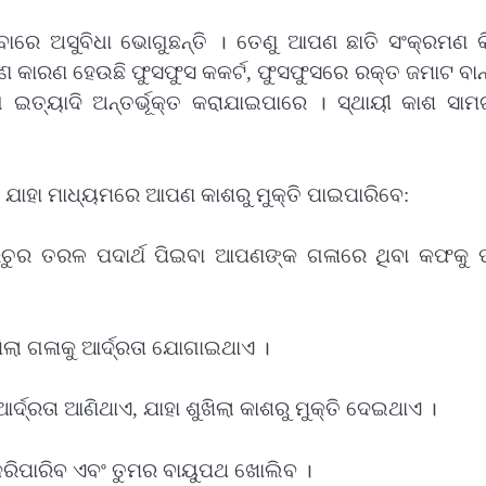
ାରେ ଅସୁବିଧା ଭୋଗୁଛନ୍ତି । ତେଣୁ ଆପଣ ଛାତି ସଂକ୍ରମଣ କି
 କାରଣ ହେଉଛି ଫୁସଫୁସ କକର୍ଟ, ଫୁସଫୁସରେ ରକ୍ତ ଜମାଟ ବାନ୍
ତ୍ୟାଦି ଅନ୍ତର୍ଭୂକ୍ତ କରାଯାଇପାରେ । ସ୍ଥାୟୀ କାଶ ସାମଗ
ଯାହା ମାଧ୍ୟମରେ ଆପଣ କାଶରୁ ମୁକ୍ତି ପାଇପାରିବେ:
ି ପ୍ରଚୁର ତରଳ ପଦାର୍ଥ ପିଇବା ଆପଣଙ୍କ ଗଳାରେ ଥିବା କଫକୁ 
ୁଖିଲା ଗଳାକୁ ଆର୍ଦ୍ରତା ଯୋଗାଇଥାଏ ।
ର୍ଦ୍ରତା ଆଣିଥାଏ, ଯାହା ଶୁଖିଲା କାଶରୁ ମୁକ୍ତି ଦେଇଥାଏ ।
ରିପାରିବ ଏବଂ ତୁମର ବାୟୁପଥ ଖୋଲିବ ।