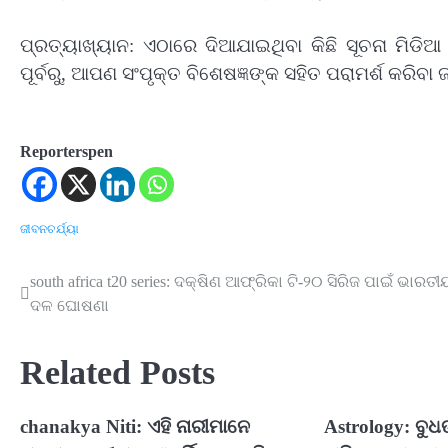
ପ୍ରତ୍ୟାଖ୍ୟାନ: ଏଠାରେ ଦିଆଯାଇଥିବା କିଛି ସୂଚନା ମିଡିଆ
ପୂର୍ବରୁ, ଆପଣ ସଂପୃକ୍ତ ବିଶେଷଜ୍ଞଙ୍କ ସହିତ ପରାମର୍ଶ କରିବା 
Reporterspen
ଜୀବନଚର୍ଯ୍ୟା
south africa t20 series: ଦକ୍ଷିଣ ଆଫ୍ରିକା ଟି-୨୦ ସିରିଜ ପାଇଁ ଭାରତୀ
Post
ଦଳ ଘୋଷଣା
navigation
Related Posts
chanakya Niti: ଏହି ନାରୀମାନେ
Astrology: ବୁ