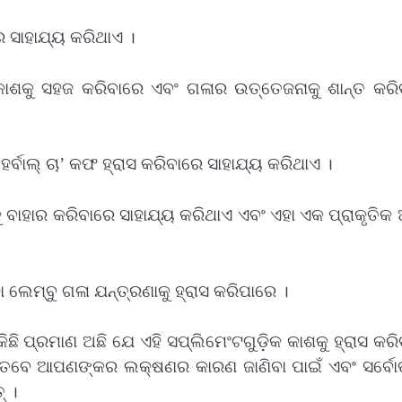
େ ସାହାଯ୍ୟ କରିଥାଏ ।
ା କାଶକୁ ସହଜ କରିବାରେ ଏବଂ ଗଳାର ଉତ୍ତେଜନାକୁ ଶାନ୍ତ କରି
ୁତ ହର୍ବାଲ୍ ଚା’ କଫ ହ୍ରାସ କରିବାରେ ସାହାଯ୍ୟ କରିଥାଏ ।
ୁ ବାହାର କରିବାରେ ସାହାଯ୍ୟ କରିଥାଏ ଏବଂ ଏହା ଏକ ପ୍ରାକୃତିକ 
ା ଲେମ୍ବୁ ଗଳା ଯନ୍ତ୍ରଣାକୁ ହ୍ରାସ କରିପାରେ ।
ିଛି ପ୍ରମାଣ ଅଛି ଯେ ଏହି ସପ୍ଲିମେଂଟଗୁଡ଼ିକ କାଶକୁ ହ୍ରାସ କର
ତେବେ ଆପଣଙ୍କର ଲକ୍ଷଣର କାରଣ ଜାଣିବା ପାଇଁ ଏବଂ ସର୍ବୋ
୍ ।