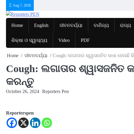
Skip
Aug 7, 2026
to
content
Home
English
ଜୀବନଚର୍ଯ୍ୟା
ବାଣିଜ୍ୟ
ରାଜ୍ୟ
ଶିକ୍ଷା ଓ ସ୍ୱାସ୍ଥ୍ୟ
Video
PDF
Home
ଜୀବନଚର୍ଯ୍ୟା
Cough: ଲଗାତାର ଶ୍ୱାସଜନିତ କାଶ ହେଉଛି କ
Cough: ଲଗାତାର ଶ୍ୱାସଜନିତ କ
କରନ୍ତୁ
October 26, 2024
Reporters Pen
Reporterspen