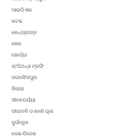
ଆଇପିଏଲ
କଟକ
କେନ୍ଦ୍ରାପଡ଼ା
ଖେଳ
ଖୋର୍ଦ୍ଧା
ଚାଂପିଅନ୍ସ ଟ୍ରଫି
ଜଗତସିଂହପୁର
ଜିଲ୍ଲା
ଜୀବନଚର୍ଯ୍ୟା
ଦୀପାବଳି ଓ କାଳୀ ପୂଜା
ଦୁର୍ଗାପୂଜା
ଦେଶ-ବିଦେଶ