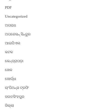
PDF
Uncategorized
ଅପରାଧ
ଅପରେସନ୍ ସିନ୍ଦୁର
ଆଇପିଏଲ
କଟକ
କେନ୍ଦ୍ରାପଡ଼ା
ଖେଳ
ଖୋର୍ଦ୍ଧା
ଚାଂପିଅନ୍ସ ଟ୍ରଫି
ଜଗତସିଂହପୁର
ଜିଲ୍ଲା