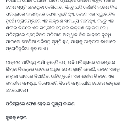
Foam in Urine Causes: ଆମେ ପ୍ରାୟତଃ ପାଣିରେ ସାବୁନ ମିଶାଇ
ଫେଣ ସୃଷ୍ଟି ହେଉଥିବା ଦେଖିଥାଉ, କିନ୍ତୁ ଯଦି କୌଣସି କାରଣ ବିନା
ପରିସ୍ରାରେ ବାରମ୍ବାର ଫେଣ ସୃଷ୍ଟି ହୁଏ, ତେବେ ଏହା ସ୍ୱାଭାବିକ
ନୁହେଁ। ପ୍ରାରମ୍ଭରେ ଏହି ଲକ୍ଷଣ ସାମାନ୍ୟ ମନେହୁଏ, କିନ୍ତୁ ଏହା
ଶରୀର ଭିତରେ ଏକ ଗମ୍ଭୀର ରୋଗର ଲକ୍ଷଣ ହୋଇପାରେ।
ପରିସ୍ରାରେ ପ୍ରୋଟିନର ପରିମାଣ ଅସ୍ୱାଭାବିକ ଭାବରେ ବୃଦ୍ଧି
ପାଇଲେ ଫେଣିଆ ପରିସ୍ରା ସୃଷ୍ଟି ହୁଏ, ଯାହାକୁ ଡାକ୍ତରୀ ଭାଷାରେ
ପ୍ରୋଟିନୁରିଆ କୁହାଯାଏ।
ଡାକ୍ତର ଆଦିତ୍ୟ ଶର୍ମା କୁହନ୍ତି ଯେ, ଯଦି ପରିସ୍ରାରେ ବାରମ୍ବାର
କିମ୍ବା ନିରନ୍ତର ଭାବରେ ଅଧିକ ଫେଣ ସୃଷ୍ଟି ହେଉଛି, ତେବେ ଏହାକୁ
ହାଲୁକା ଭାବରେ ନିଆଯିବା ଉଚିତ୍ ନୁହେଁ। ଏହା ଶରୀର ଭିତରେ ଏକ
ଗମ୍ଭୀର ସମସ୍ୟା, ବିଶେଷକରି କିଡନୀ ସମ୍ବନ୍ଧୀୟ ରୋଗର ଲକ୍ଷଣ
ହୋଇପାରେ।
ପରିସ୍ରାରେ ଫେଣ ହେବାର ମୁଖ୍ୟ କାରଣ
ବୃକକ୍ ରୋଗ