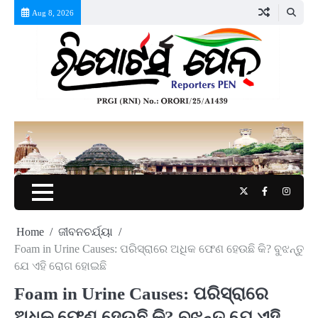
Skip
Aug 8, 2026
to
content
Twitter
Facebook
Instag
Home
ଜୀବନଚର୍ଯ୍ୟା
Foam in Urine Causes: ପରିସ୍ରାରେ ଅଧିକ ଫେଣ ହେଉଛି କି? ବୁଝନ୍ତୁ
ଯେ ଏହି ରୋଗ ହୋଇଛି
Foam in Urine Causes: ପରିସ୍ରାରେ
ଅଧିକ ଫେଣ ହେଉଛି କି? ବୁଝନ୍ତୁ ଯେ ଏହି