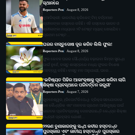
ସ୍ଥାନରେ
Reporters Pen
August 8, 2026
ନୂଆଦିଲ୍ଲୀ: ଭାରତୀୟ କ୍ରିକେଟ୍ ଟିମ୍ ବର୍ତ୍ତମାନ
ଶ୍ରୀଲଙ୍କା ଗସ୍ତରେ ରହିଛି। ଏହି ଗସ୍ତରେ ଭାରତ ଓ
ଶ୍ରୀଲଙ୍କା ମଧ୍ୟରେ ୨ଟି ଟେଷ୍ଟ ମ୍ୟାଚ୍ ଖେଳାଯିବ।
ପ୍ରଥମ ଟେଷ୍ଟ…
ଘରର ବାସ୍ତୁଦୋଷ ଦୂର କରିବ ଲିଲି ଫୁଲ!
Reporters Pen
August 8, 2026
ଫୁଲ କେବଳ ଘରର ସୌନ୍ଦର୍ଯ୍ୟ ବଢ଼ାଇବା କିମ୍ବା ସୁଗନ୍ଧ
ପାଇଁ ନୁହେଁ, ବାସ୍ତୁ ଶାସ୍ତ୍ରରେ ମଧ୍ୟ ଫୁଲର ବିଶେଷ
ମହତ୍ତ୍ୱ ରହିଛି। ବାସ୍ତୁ ମତ ଅନୁଯାୟୀ, ଘରେ…
‘ଭବିଷ୍ୟତ ପିଢିର ଆକାଂକ୍ଷାକୁ ପୂରଣ କରିବା ଲାଗି
ଶିକ୍ଷା ବ୍ୟବସ୍ଥାରେ ପରିବର୍ତ୍ତନ ଜରୁରୀ’
Reporters Pen
August 7, 2026
ଭୁବନେଶ୍ୱର, (ରିପୋର୍ଟର୍ସ ପେନ୍‌): ବ୍ରିକ୍ସ ସହଯୋଗରେ
ଜନ କୈନ୍ଦ୍ରିକ ଏବଂ ମାନବତା ପ୍ରଥମ ଆଭିମୁଖ୍ୟ ପାଇଁ
ଭାରତର ପ୍ରତିବଦ୍ଧତାକୁ ଦୋହରାଇଛନ୍ତି କେନ୍ଦ୍ର ଶିକ୍ଷା
ମନ୍ତ୍ରୀ ପ୍ରହ୍ଲାଦ ଯୋଶୀ…
୨୨ଜଣ ବୁଣାକାରଙ୍କୁ ସନ୍ଥ କବୀର ହସ୍ତତନ୍ତ
ପୁରସ୍କାର ଏବଂ ଜାତୀୟ ହସ୍ତତନ୍ତ ପୁରସ୍କାର