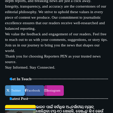
depth reports, and breaking news are just a click away.
Integrity, transparency, and accuracy are the cornerstones of our
editorial philosophy. We strive to uphold these values in every
piece of content we produce. Our commitment to journalistic
excellence ensures that our readers receive well-researched and
balanced reporting.
We value the feedback and engagement of our readers. Feel free
to reach out to us with your comments, suggestions, or story tips.
Join us in our journey to bring you the news that shapes our
world.
Thank you for choosing Reporters PEN as your trusted news
source.
Stay Informed. Stay Connected.
Get In Touch
Twitter
Facebook
Instagram
Latest Post
ଭାରତ ପାଇଁ ସର୍ବାଧିକ ଅନ୍ତର୍ଜାତୀୟ ମ୍ୟାଚ୍
ଖେଳିଥିବା ଟପ୍-୧୦ ଖେଳାଳି, ଦେଖନ୍ତୁ କିଏ କେଉଁ