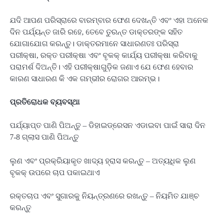
ଯଦି ଆପଣ ପରିସ୍ରାରେ ବାରମ୍ବାର ଫେଣ ଦେଖନ୍ତି ଏବଂ ଏହା ଅନେକ
ଦିନ ପର୍ଯ୍ୟନ୍ତ ଜାରି ରହେ, ତେବେ ତୁରନ୍ତ ଡାକ୍ତରଙ୍କ ସହିତ
ଯୋଗାଯୋଗ କରନ୍ତୁ। ଡାକ୍ତରମାନେ ସାଧାରଣତଃ ପରିସ୍ରା
ପରୀକ୍ଷା, ରକ୍ତ ପରୀକ୍ଷା ଏବଂ ବୃକକ୍ କାର୍ଯ୍ୟ ପରୀକ୍ଷା କରିବାକୁ
ପରାମର୍ଶ ଦିଅନ୍ତି। ଏହି ପରୀକ୍ଷାଗୁଡ଼ିକ ଜଣାଏ ଯେ ଫେଣ ହେବାର
କାରଣ ସାଧାରଣ କି ଏକ ଗମ୍ଭୀର ରୋଗର ଆରମ୍ଭ।
ପ୍ରତିରୋଧକ ବ୍ୟବସ୍ଥା
ପର୍ଯ୍ୟାପ୍ତ ପାଣି ପିଅନ୍ତୁ – ଡିହାଇଡ୍ରେସନ ଏଡାଇବା ପାଇଁ ସାରା ଦିନ
7-8 ଗ୍ଲାସ ପାଣି ପିଅନ୍ତୁ
ଲୁଣ ଏବଂ ପ୍ରକ୍ରିୟାକୃତ ଖାଦ୍ୟ ହ୍ରାସ କରନ୍ତୁ – ଅତ୍ୟଧିକ ଲୁଣ
ବୃକକ୍ ଉପରେ ଚାପ ପକାଇଥାଏ
ରକ୍ତଚାପ ଏବଂ ସୁଗାରକୁ ନିୟନ୍ତ୍ରଣରେ ରଖନ୍ତୁ – ନିୟମିତ ଯାଞ୍ଚ
କରନ୍ତୁ