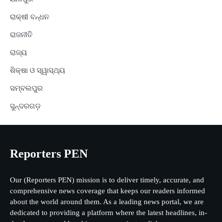
ରାକ୍ଷୀ ବନ୍ଧନ
ରାଜନୀତି
ରାଜ୍ୟ
ଶିକ୍ଷା ଓ ସ୍ୱାସ୍ଥ୍ୟ
ସମ୍ବଲପୁର
ସୁନ୍ଦରଗଡ଼
Reporters PEN
Our (Reporters PEN) mission is to deliver timely, accurate, and
comprehensive news coverage that keeps our readers informed
about the world around them. As a leading news portal, we are
dedicated to providing a platform where the latest headlines, in-