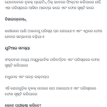
ଯେତେବେଳେ ବୃକକ୍ ପ୍ରୋଟିନ୍ ଠିକ୍ ଭାବରେ ଫିଲ୍ଟର କରିପାରେ ନାହିଁ,
ଏହା ପରିସ୍ରାରେ ଆସିବା ଆରମ୍ଭ କରେ ଏବଂ ଫେଣ ସୃଷ୍ଟି କରେ
ଡିହାଇଡ୍ରେସନ୍
ଶରୀରରେ ପାଣି ଅଭାବରୁ ପରିସ୍ରା ଘନ ହୋଇଯାଏ ଏବଂ ଏଥିରେ ଫେଣ
ହେବାର ସମ୍ଭାବନା ବଢ଼ିଯାଏ
ୟୁଟିଆଇ ସମସ୍ୟା
ସଂକ୍ରମଣ ମଧ୍ୟ ଅସ୍ୱାଭାବିକ ପରିବର୍ତ୍ତନ ଏବଂ ପରିସ୍ରାରେ ଫେଣ
ସୃଷ୍ଟି କରିପାରେ
ମଧୁମେହ ଏବଂ ଉଚ୍ଚ ରକ୍ତଚାପ
ଏହି ରୋଗଗୁଡ଼ିକ ବୃକକ୍ ଉପରେ ଚାପ ପକାଇଥାଏ ଏବଂ ପରିସ୍ରାରେ
ଫେଣ ସୃଷ୍ଟି କରିପାରେ
କେବେ ପରୀକ୍ଷା କରିବେ?