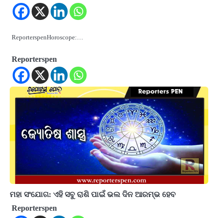
ReporterspenHoroscope:…
Reporterspen
ମହା ସଂଯୋଗ: ଏହି ସବୁ ରାଶି ପାଇଁ ଭଲ ଦିନ ଆରମ୍ଭ ହେବ
Reporterspen