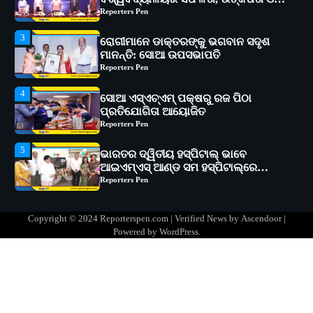
Reporters Pen
4
ସୋଆ ଏସ୍‌ଏଚ୍‌ଏମ୍ ପକ୍ଷରୁ ରଜ ପିଠା
ପ୍ରତିଯୋଗିତା ଆୟୋଜିତ
Reporters Pen
5
ଭାରତର ଦ୍ୱିତୀୟ ହସ୍ପିଟାଲ୍ ଭାବେ
ଆଇଏମ୍‌ଏସ୍ ଆଣ୍ଡ ସମ ହସ୍ପିଟାଲ୍‌ରେ
ଅତ୍ୟାଧୁନିକ ଡିଜିସ୍କାନର ସ୍ଥାପନ
Reporters Pen
1
ସୋଆ ପକ୍ଷରୁ ରାୱେ କାର୍ଯ୍ୟକ୍ରମ ଅଧୀନରେ
୧୧ଟି ଗ୍ରାମରେ ୧୬ଟି କୃଷକ ପ୍ରଶିକ୍ଷଣ
କାର୍ଯ୍ୟକ୍ରମ ଆୟୋଜିତ
Reporters Pen
2
ସୋଆର ୨୦ତମ ପ୍ରତିଷ୍ଠା ଦିବସରେ
Copyright © 2024 Reporterspen.com | Verified News by
Ascendoor
|
ବିଶ୍ୱବିଦ୍ୟାଳୟର ସଫଳତା, ଉତ୍କର୍ଷତା ଓ
Powered by
WordPress
.
ଅଗ୍ରଗତିର ସ୍ମୃତିଚାରଣ
Reporters Pen
3
ରୋଗୀମାନେ ଡାକ୍ତରଙ୍କୁ ଭଗବାନ ସଦୃଶ
ମାନନ୍ତି: ସୋଆ ଉପସଭାପତି
Reporters Pen