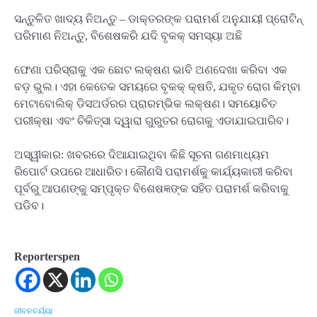
ସନ୍ତୁଳିତ ଖାଦ୍ୟ ନିଅନ୍ତୁ – ଡାକ୍ତରଙ୍କ ପରାମର୍ଶ ଅନୁଯାୟୀ ପ୍ରୋଟିନ୍
ପରିମାଣ ନିଅନ୍ତୁ, ବିଶେଷକରି ଯଦି ବୃକକ୍ ସମସ୍ୟା ଅଛି
ଫେଣା ପରିସ୍ରାକୁ ଏକ ଛୋଟ ଲକ୍ଷଣ ଭାବି ଅଣଦେଖା କରିବା ଏକ
ବଡ଼ ଭୁଲ। ଏହା କେତେକ ସମୟରେ ବୃକକ୍ କ୍ଷତି, ଯକୃତ ରୋଗ କିମ୍ବା
ମେଟାବୋଲିକ୍ ଡିସଅର୍ଡରର ପ୍ରାରମ୍ଭିକ ଲକ୍ଷଣ। ସମୟୋଚିତ
ପରୀକ୍ଷା ଏବଂ ଚିକିତ୍ସା ଦ୍ୱାରା ଗୁରୁତର ରୋଗକୁ ଏଡାଯାଇପାରିବ।
ଅସ୍ୱୀକାର: ଖବରରେ ଦିଆଯାଇଥିବା କିଛି ସୂଚନା ଗଣମାଧ୍ୟମ
ରିପୋର୍ଟ ଉପରେ ଆଧାରିତ। କୌଣସି ପରାମର୍ଶକୁ କାର୍ଯ୍ୟକାରୀ କରିବା
ପୂର୍ବରୁ ଆପଣଙ୍କୁ ସମ୍ପୃକ୍ତ ବିଶେଷଜ୍ଞଙ୍କ ସହିତ ପରାମର୍ଶ କରିବାକୁ
ପଡିବ।
Reporterspen
ଜୀବନଚର୍ଯ୍ୟା