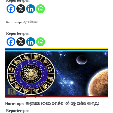
Reporterspen
Reporterspenନୂଆଦିଲ୍ଲୀ…
Reporterspen
Horoscope: ଜାନୁଆରୀ ୨୦ରେ ଚମକିବ ଏହି ସବୁ ରାଶିର ଭାଗ୍ୟ!
Reporterspen