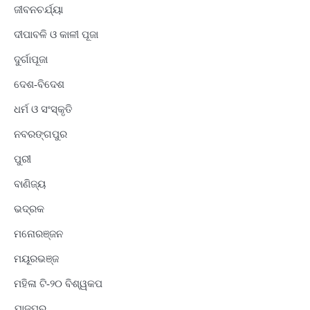
ଜୀବନଚର୍ଯ୍ୟା
ଦୀପାବଳି ଓ କାଳୀ ପୂଜା
ଦୁର୍ଗାପୂଜା
ଦେଶ-ବିଦେଶ
ଧର୍ମ ଓ ସଂସ୍କୃତି
ନବରଙ୍ଗପୁର
ପୁରୀ
ବାଣିଜ୍ୟ
ଭଦ୍ରକ
ମନୋରଞ୍ଜନ
ମୟୂରଭଞ୍ଜ
ମହିଳା ଟି-୨୦ ବିଶ୍ୱକପ
ଯାଜପୁର