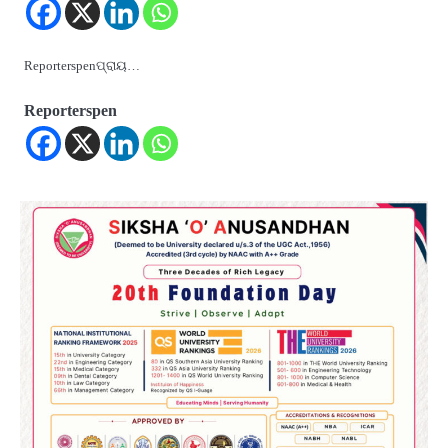
Reporterspenପ୍ରାୟ…
Reporterspen
2
‘ଭବିଷ୍ୟତ ପିଢିର ଆକାଂକ୍ଷାକୁ ପୂରଣ କରିବା
ଲାଗି ଶିକ୍ଷା ବ୍ୟବସ୍ଥାରେ ପରିବର୍ତ୍ତନ ଜରୁରୀ’
Reporters Pen
3
୨୨ଜଣ ବୁଣାକାରଙ୍କୁ ସନ୍ଥ କବୀର ହସ୍ତତନ୍ତ
ପୁରସ୍କାର ଏବଂ ଜାତୀୟ ହସ୍ତତନ୍ତ ପୁରସ୍କାର