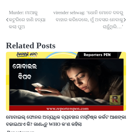
Murder: ମାଆକୁ
virender sehwag: ‘ଧୋନି ମୋତେ ଦଳରୁ
Post
କଟୁରିରେ ହାଣି ହତ୍ୟା
ବାହାର କରିଦେଲେ, ମୁଁ ଅବସର ନେବାକୁ
navigation
କଲା ପୁଅ
ଚାହୁଁଥିଲି…’
Related Posts
ମୋବାଇଲ୍ ଫୋନର ଅତ୍ୟଧିକ ବ୍ୟବହାର ମସ୍ତିଷ୍କ କର୍କଟ ଆଶଙ୍କା
ବଢାଇଥାଏ କି? ଜାଣନ୍ତୁ WHO କ’ଣ କହିଲା