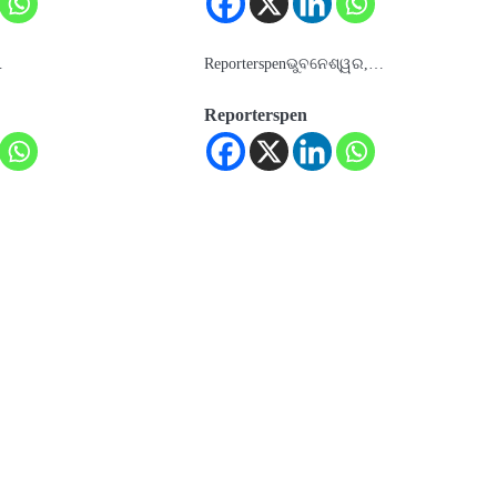
…
Reporterspenଭୁବନେଶ୍ୱର,…
Reporterspen