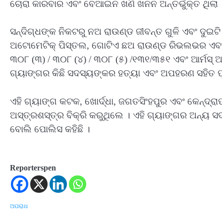
ଚୋରା କାରବାର ଏବଂ ବେଆଇନ ଖଣି ଖନନ ଅନ୍ତର୍ଭୁକ୍ତ ଥିଲା 
ସନ୍ଦିଗ୍ଧଙ୍କ ନିକଟରୁ ନଅ ରାଉଣ୍ଡ ଜୀବନ୍ତ ଗୁଳି ଏବଂ ଦୁଇ
ଅଟୋମେଟିକ୍ ପିସ୍ତଲ, ଗୋଟିଏ ଛଅ ରାଉଣ୍ଡ ରିଭଲଭର ଏବଂ ଗ
୩୦୮ (୩) / ୩୦୮ (୪) / ୩୦୮ (୫) /୧୩୧/୩୫୧ ଏବଂ ଆର୍ମସ୍
ଗ୍ୟାଙ୍ଗର କିଛି ସଦସ୍ୟଙ୍କର ହତ୍ୟା ଏବଂ ଅପହରଣ ସହିତ ପୂର୍
ଏହି ଗ୍ୟାଙ୍ଗ କଟକ, ଖୋର୍ଦ୍ଧା, ଜଗତସିଂହପୁର ଏବଂ କେନ୍ଦ୍ର
ଅସ୍ତ୍ରଶସ୍ତ୍ର ବିକ୍ରି କରୁଥିଲେ । ଏହି ଗ୍ୟାଙ୍ଗର ଅନ୍ୟ ସଦ
ବୋଲି ପୋଲିସ କହିଛି ।
Reporterspen
ଅପରାଧ