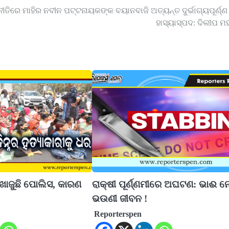
ଜନୀତିରେ ମାହିର ନବୀନ ପଟ୍ଟନାୟକଙ୍କ ବୟାନବାଜି ଅତ୍ୟନ୍ତ ଦୁର୍ଭାଗ୍ୟପୂର୍ଣ୍ଣ
ହାସ୍ୟାସ୍ପଦ: ଦିଲୀପ ମହା
ଖୋଜୁଛି ପୋଲିସ, କାରଣ
ରାକ୍ଷୀ ପୂର୍ଣ୍ଣମୀରେ ଅଘଟଣ: ଭାଈ ନ
ଭଉଣୀ ଜୀବନ !
Reporterspen