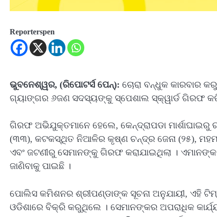
Reporterspen
ଭୁବନେଶ୍ୱର, (ରିପୋଟର୍ସ ପେନ୍‌):
ଚୋରା ବନ୍ଧୁକ କାରବାର କରୁ
ଗ୍ୟାଙ୍ଗର ୬ଜଣ ସଦସ୍ୟଙ୍କୁ ସ୍ପେଶାଲ ସ୍କ୍ୱାର୍ଡ ଗିରଫ କର
ଗିରଫ ଅଭିଯୁକ୍ତମାନେ ହେଲେ, କେନ୍ଦ୍ରାପଡା ମାର୍ଶାଘାଇରୁ ର
(୩୩), କଟକସ୍ଥିତ ନିଆଳିର କୃଷ୍ଣ ଚନ୍ଦ୍ର ଜେନା (୨୫), ମହମ
ଏବଂ ଜଟଣୀରୁ ସେମାନଙ୍କୁ ଗିରଫ କରାଯାଇଥିଲା । ଏମାନଙ୍
ଜାଣିବାକୁ ପାଇଛି ।
ପୋଲିସ କମିଶନର ଶ୍ରୀପଣ୍ଡାଙ୍କ ସୂଚନା ଅନୁଯାୟୀ, ଏହି ଟି
ଓଡିଶାରେ ବିକ୍ରି କରୁଥିଲେ । ସେମାନଙ୍କର ଅପରାଧିକ କାର୍ଯ୍