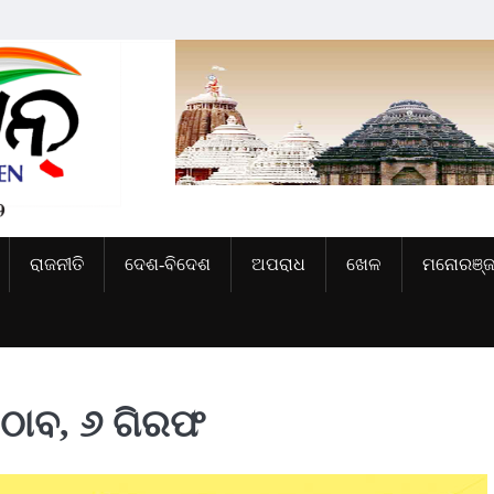
ରାଜନୀତି
ଦେଶ-ବିଦେଶ
ଅପରାଧ
ଖେଳ
ମନୋରଞ୍
 ଠାବ, ୬ ଗିରଫ