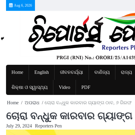
Skip
Aug 6, 2026
to
content
Home
English
ଜୀବନଚର୍ଯ୍ୟା
ବାଣିଜ୍ୟ
ରାଜ୍ୟ
ଶିକ୍ଷା ଓ ସ୍ୱାସ୍ଥ୍ୟ
Video
PDF
Home
ଅପରାଧ
ଚୋରା ବନ୍ଧୁକ କାରବାର ଗ୍ୟାଙ୍ଗ ଠାବ, ୬ ଗିରଫ
ଚୋରା ବନ୍ଧୁକ କାରବାର ଗ୍ୟାଙ୍ଗ
July 29, 2024
Reporters Pen