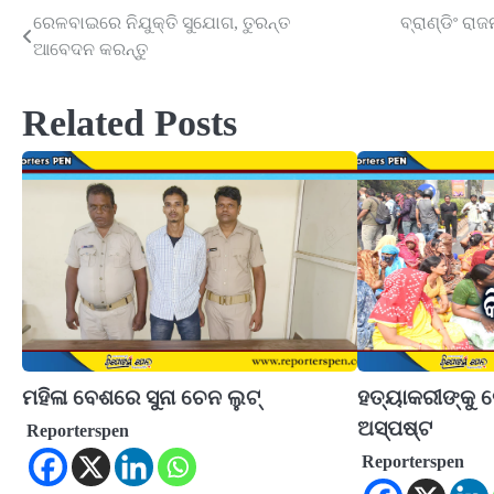
ରେଳବାଇରେ ନିଯୁକ୍ତି ସୁଯୋଗ, ତୁରନ୍ତ
ବ୍ରାଣ୍ଡିଂ ରା
Post
ଆବେଦନ କରନ୍ତୁ
navigation
Related Posts
ମହିଳା ବେଶରେ ସୁନା ଚେନ ଲୁଟ୍‌
ହତ୍ୟାକରୀଙ୍କୁ 
ଅସ୍ପଷ୍ଟ
Reporterspen
Reporterspen