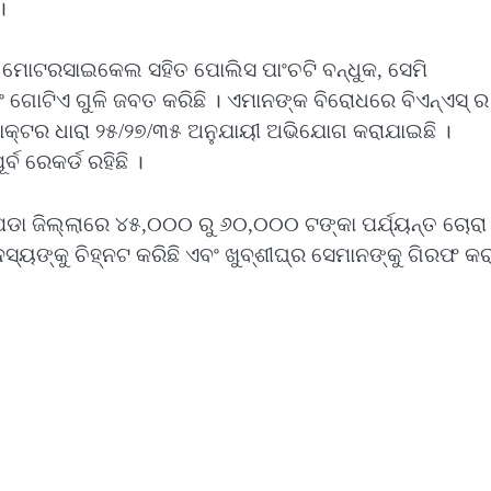
।
ଟି ମୋଟରସାଇକେଲ ସହିତ ପୋଲିସ ପାଂଚଟି ବନ୍ଧୁକ, ସେମି
ୋଟିଏ ଗୁଳି ଜବତ କରିଛି । ଏମାନଙ୍କ ବିରୋଧରେ ବିଏନ୍‌ଏସ୍ ର 
 ଆକ୍ଟର ଧାରା ୨୫/୨୭/୩୫ ଅନୁଯାୟୀ ଅଭିଯୋଗ କରାଯାଇଛି ।
ବ ରେକର୍ଡ ରହିଛି ।
ାପଡା ଜିଲ୍ଲାରେ ୪୫,୦୦୦ ରୁ ୬୦,୦୦୦ ଟଙ୍କା ପର୍ଯ୍ୟନ୍ତ ଚୋରା
ସ୍ୟଙ୍କୁ ଚିହ୍ନଟ କରିଛି ଏବଂ ଖୁବ୍‌ଶୀଘ୍ର ସେମାନଙ୍କୁ ଗିରଫ କର