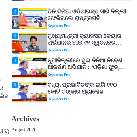
ତିନି ଦିନିଆ ଓଡିଶାଗସ୍ତ ସାରି ଦିଲ୍ଲୀ
2
ଫେରିଗଲେ ରାଷ୍ଟ୍ରପତି
Reporters Pen
ମୁଖ୍ୟମନ୍ତ୍ରୀ କ୍ୟାନସର କେୟାର
3
ଅଭିଯାନର ଆଉ ୯୧ ସ୍ୱତନ୍ତ୍ର
ପ୍ୟାକେଜ ସାମିଲ
Reporters Pen
ନୂଆଦିଲ୍ଲୀରେ ଦୁଇ ଦିନିଆ ନିବେଶ
4
ଆକର୍ଷଣ ଅଭିଯାନ : ‘ଓଡ଼ିଶା ଫୁଡ୍
ପ୍ରୋ-୨୦୨୬’ରେ ଖାଦ୍ୟ
Reporters Pen
ପ୍ରକ୍ରିୟାକରଣ କ୍ଷେତ୍ରକୁ ମିଳିବ
ଆ
ବନ୍ୟା ପ୍ରଭାବିତଙ୍କ ଲାଗି ୧୧୦
5
ଗୁରୁତ୍ୱ
ୱର
କୋଟି ଟଙ୍କାର ପ୍ୟାକେଜ
ଲିସ
Reporters Pen
ଆସାମରେ ଭୟଙ୍କର ବନ୍ୟା ମୃତ୍ୟୁ
1
ସଂଖ୍ୟା ୮୯କୁ ବୃଦ୍ଧି
Archives
Reporters Pen
August 2026
ଗୋରୁ
ତିନି ଦିନିଆ ଓଡିଶାଗସ୍ତ ସାରି ଦିଲ୍ଲୀ
2