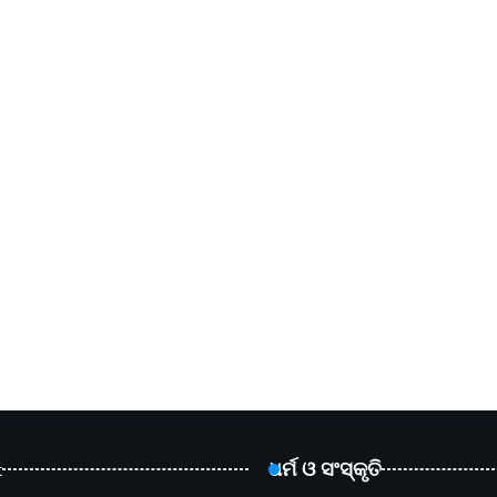
t
ଧର୍ମ ଓ ସଂସ୍କୃତି