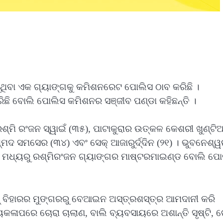
ଥିବା ଏକ ଗ୍ୟାଙ୍ଗକୁ କମିଶନରେଟ ପୋଲିସ ଠାବ କରିଛି ।
ିଛି ବୋଲି ପୋଲିସ କମିଶନର ସଞ୍ଜୀବ ପଣ୍ଡା କହିଛନ୍ତି ।
ଶ୍ମି ରଂଜନ ସ୍ୱାଇଁ (୩୫), ପାଟାକୁରାର ଉତ୍କଳ କେଶରୀ ଖୁଣ୍ଟି
୍ମଦ ସମସେର (୩୪) ଏବଂ ସେକ୍ ଆଜାରୁର୍ଦ୍ଦିନ (୨୧) । ଭୁବନେଶ୍
କ ମଧ୍ୟରୁ ରଶ୍ମିରଂଜନ ଗ୍ୟାଙ୍ଗର ମାଷ୍ଟରମାଇଣ୍ଡ ବୋଲି ପୋ
ମ୍ ବିହାରର ମୁଙ୍ଗରରୁ ବେଆଇନ ଅସ୍ତ୍ରଶସ୍ତ୍ର ଆମଦାନୀ କରି
ୟକଳାପରେ ଚୋରା ଚାଲାଣ, ବାଲି ବ୍ୟବସାୟରେ ଅଶାନ୍ତି ସୃଷ୍ଟି, 