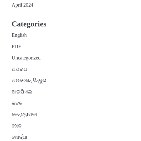
April 2024
Categories
English
PDF
Uncategorized
ଅପରାଧ
ଅପରେସନ୍ ସିନ୍ଦୁର
ଆଇପିଏଲ
କଟକ
କେନ୍ଦ୍ରାପଡ଼ା
ଖେଳ
ଖୋର୍ଦ୍ଧା