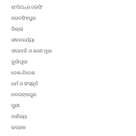
ଚାଂପିଅନ୍ସ ଟ୍ରଫି
ଜଗତସିଂହପୁର
ଜିଲ୍ଲା
ଜୀବନଚର୍ଯ୍ୟା
ଦୀପାବଳି ଓ କାଳୀ ପୂଜା
ଦୁର୍ଗାପୂଜା
ଦେଶ-ବିଦେଶ
ଧର୍ମ ଓ ସଂସ୍କୃତି
2
ନବରଙ୍ଗପୁର
ସୋଆର ୨୦ତମ ପ୍ରତିଷ୍ଠା
ଦିବସରେ ବିଶ୍ୱବିଦ୍ୟାଳୟର
ପୁରୀ
ସଫଳତା, ଉତ୍କର୍ଷତା ଓ
Reporters Pen
ବାଣିଜ୍ୟ
ଅଗ୍ରଗତିର ସ୍ମୃତିଚାରଣ
ଭଦ୍ରକ
3
ରୋଗୀମାନେ ଡାକ୍ତରଙ୍କୁ