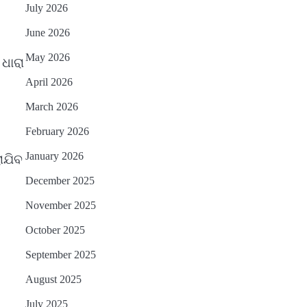
ଫେରିଗଲେ ରାଷ୍ଟ୍ରପତି
July 2026
Reporters Pen
June 2026
ମୁଖ୍ୟମନ୍ତ୍ରୀ କ୍ୟାନସର କେୟାର
3
ଅଭିଯାନର ଆଉ ୯୧ ସ୍ୱତନ୍ତ୍ର
May 2026
ଧାରା
ପ୍ୟାକେଜ ସାମିଲ
Reporters Pen
April 2026
ନୂଆଦିଲ୍ଲୀରେ ଦୁଇ ଦିନିଆ ନିବେଶ
4
March 2026
ଆକର୍ଷଣ ଅଭିଯାନ : ‘ଓଡ଼ିଶା ଫୁଡ୍
ପ୍ରୋ-୨୦୨୬’ରେ ଖାଦ୍ୟ
Reporters Pen
February 2026
ପ୍ରକ୍ରିୟାକରଣ କ୍ଷେତ୍ରକୁ ମିଳିବ
ବନ୍ୟା ପ୍ରଭାବିତଙ୍କ ଲାଗି ୧୧୦
5
ଗୁରୁତ୍ୱ
January 2026
ାଯିବ
କୋଟି ଟଙ୍କାର ପ୍ୟାକେଜ
December 2025
Reporters Pen
November 2025
October 2025
September 2025
August 2025
July 2025