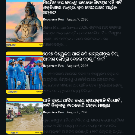
ନିୟମିତ ଜପ କରନ୍ତୁ ଭଗବାନ ଶିବଙ୍କ ଏହି ୩ଟି
ଶକ୍ତିଶାଳୀ ମନ୍ତ୍ର, ଦୂର ହୋଇପାରେ ଆର୍ଥିକ
ସଙ୍କଟ
Reporters Pen
August 7, 2026
Shiva Mantras Sawan 2026: ଶ୍ରାବଣ ମାସ ଭଗବାନ
ଶିବଙ୍କ ଅତ୍ୟନ୍ତ ପ୍ରିୟ ମାସ ବୋଲି ଧାର୍ମିକ ବିଶ୍ୱାସ
ରହିଛି। ଏହି ପବିତ୍ର ମାସରେ ଭକ୍ତିଭାବର ସହ
ମହାଦେବଙ୍କ…
୨୦୨୭ ବିଶ୍ୱକପ ପାଇଁ ରବି ଶାସ୍ତ୍ରୀଙ୍କ ଟିମ୍,
ଆକାଶ ଚୋପ୍ରା ଦେଲେ ୧୦ରୁ ୮ ମାର୍କ
Reporters Pen
August 6, 2026
୨୦୨୭ ମସିହାର ଆଇସିସି ଦିନିକିଆ ବିଶ୍ୱକପ ଦକ୍ଷିଣ
ଆଫ୍ରିକା, ଜିମ୍ବାୱେ ଓ ନାମିବିଆରେ ଅକ୍ଟୋବର-
ନଭେମ୍ବର ମାସରେ ଆୟୋଜିତ ହେବ। ଟୁର୍ଣ୍ଣାମେଣ୍ଟକୁ
ଏଖନ ସମୟ ଥିଲେ ମଧ୍ୟ ବିଭିନ୍ନ…
ଆଜି ସୁଦ୍ଧା ଆସିବ ବନ୍ୟା କ୍ଷୟକ୍ଷତି ରିପୋର୍ଟ ;
୨୨ଟି ଜିଲ୍ଲାକୁ ୧୧୦କୋଟି ଟଙ୍କା ମଞ୍ଜୁର
Reporters Pen
August 6, 2026
ଭୁବନେଶ୍ୱର, (ରିପୋର୍ଟର୍ସ ପେନ୍‌): ରାଜ୍ୟ ବନ୍ୟା ସ୍ଥିତିରେ
ସୁଧାର ଆସିଛି । ରାଜ୍ୟ ସରକାର ବନ୍ୟା ପ୍ରାରମ୍ଭିକ
କ୍ଷୟକ୍ଷତି ଆକଳନ କରିଛନ୍ତି । ୨୨ଟି ଜିଲ୍ଲାକୁ ବନ୍ୟା…