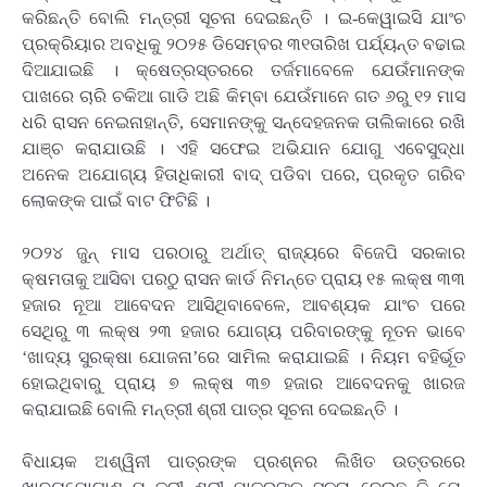
କରିଛନ୍ତି ବୋଲି ମନ୍ତ୍ରୀ ସୂଚନା ଦେଇଛନ୍ତି । ଇ-କେୱାଇସି ଯାଂଚ
ପ୍ରକ୍ରିୟାର ଅବଧିକୁ ୨୦୨୫ ଡିସେମ୍ବର ୩୧ତାରିଖ ପର୍ଯ୍ୟନ୍ତ ବଢାଇ
ଦିଆଯାଇଛି । କ୍ଷେତ୍ରସ୍ତରରେ ତର୍ଜମାବେଳେ ଯେଉଁମାନଙ୍କ
ପାଖରେ ଚାରି ଚକିଆ ଗାଡି ଅଛି କିମ୍ବା ଯେଉଁମାନେ ଗତ ୬ରୁ ୧୨ ମାସ
ଧରି ରାସନ ନେଇନାହାନ୍ତି, ସେମାନଙ୍କୁ ସନ୍ଦେହଜନକ ତାଲିକାରେ ରଖି
ଯାଞ୍ଚ କରାଯାଉଛି । ଏହି ସଫେଇ ଅଭିଯାନ ଯୋଗୁ ଏବେସୁଦ୍ଧା
ଅନେକ ଅଯୋଗ୍ୟ ହିତାଧିକାରୀ ବାଦ୍ ପଡିବା ପରେ, ପ୍ରକୃତ ଗରିବ
ଲୋକଙ୍କ ପାଇଁ ବାଟ ଫିଟିଛି ।
୨୦୨୪ ଜୁନ୍ ମାସ ପରଠାରୁ ଅର୍ଥାତ୍ ରାଜ୍ୟରେ ବିଜେପି ସରକାର
କ୍ଷମତାକୁ ଆସିବା ପରଠୁ ରାସନ କାର୍ଡ ନିମନ୍ତେ ପ୍ରାୟ ୧୫ ଲକ୍ଷ ୩୩
ହଜାର ନୂଆ ଆବେଦନ ଆସିଥିବାବେଳେ, ଆବଶ୍ୟକ ଯାଂଚ ପରେ
ସେଥିରୁ ୩ ଲକ୍ଷ ୨୩ ହଜାର ଯୋଗ୍ୟ ପରିବାରଙ୍କୁ ନୂତନ ଭାବେ
‘ଖାଦ୍ୟ ସୁରକ୍ଷା ଯୋଜନା’ରେ ସାମିଲ କରାଯାଇଛି । ନିୟମ ବହିର୍ଭୂତ
ହୋଇଥିବାରୁ ପ୍ରାୟ ୭ ଲକ୍ଷ ୩୭ ହଜାର ଆବେଦନକୁ ଖାରଜ
କରାଯାଇଛି ବୋଲି ମନ୍ତ୍ରୀ ଶ୍ରୀ ପାତ୍ର ସୂଚନା ଦେଇଛନ୍ତି ।
ବିଧାୟକ ଅଶ୍ୱିନୀ ପାତ୍ରଙ୍କ ପ୍ରଶ୍ନର ଲିଖିତ ଉତ୍ତରରେ