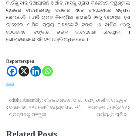
କାର୍ଡରୁ ବାଦ୍ ଦିଆଯାଇଛି ଅର୍ଥାତ୍ ମାସକୁ ପ୍ରାୟ ୩୫ହଜାର କ୍ୱିଣ୍ଟାଲ
ଚାଉଳର ବାଟମାରଣାକୁ ସରକାର ଏବେ ବଂଚାଇବାରେ ସକ୍ଷମ
ହୋଇଛନ୍ତି । ଯଦି ଚାଉଳ କିଲୋପିଛା ହାରାହାରି ୨୨ରୁ ୨୫ଟଙ୍କା ହୁଏ
ତା’ହେଲେ ମାସିକ ପ୍ରାୟ ୮.୭୫କୋଟି ଟଙ୍କା ଓ ବାର୍ଷିକ ୯୦ରୁ
୧୦୦କୋଟି ଟଙ୍କାର ଚାଉଳ ବାଟମାରଣା ହେଉଥିଲା ।
ଖୋଲାବଜାରରେ ଏହି ଦର ଆହୁରି ଅଧିକ ହେବ ।
Reporterspen
ରାଜ୍ୟ
odisha Assembly: ଶୀତଳଭଣ୍ଡାର ପାଇଁ
ଫେବୃୟାରୀ ୧୮ରୁ ଯୁକ୍ତ
Post
ବଜେଟରେ ୨୫୨ କୋଟି ବ୍ୟୟବରାଦ, ୫ଟି
୨ପରୀକ୍ଷା, ମାର୍ଚ୍ଚ ୨୧
navigation
ପ୍ରସ୍ତାବକୁ ମଞ୍ଜୁରୀ
ପର୍ଯ୍ୟନ୍ତ ଚାଲିବ
Related Posts