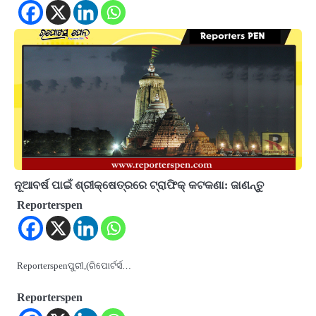
ନୂଆବର୍ଷ ପାଇଁ ଶ୍ରୀକ୍ଷେତ୍ରରେ ଟ୍ରାଫିକ୍‌ କଟକଣା: ଜାଣନ୍ତୁ
Reporterspen
Reporterspenପୁରୀ,(ରିପୋର୍ଟର୍ସ…
Reporterspen