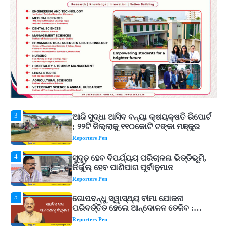
Shiva Mantras Sawan 2026: ଶ୍ରାବଣରେ
ନିୟମିତ ଜପ କରନ୍ତୁ ଭଗବାନ ଶିବଙ୍କ ଏହି
୩ଟି ଶକ୍ତିଶାଳୀ ମନ୍ତ୍ର, ଦୂର ହୋଇପାରେ
Reporters Pen
ଆର୍ଥିକ ସଙ୍କଟ
2
୨୦୨୭ ବିଶ୍ୱକପ ପାଇଁ ରବି ଶାସ୍ତ୍ରୀଙ୍କ ଟିମ୍,
ଆକାଶ ଚୋପ୍ରା ଦେଲେ ୧୦ରୁ ୮ ମାର୍କ
Reporters Pen
3
ଆଜି ସୁଦ୍ଧା ଆସିବ ବନ୍ୟା କ୍ଷୟକ୍ଷତି ରିପୋର୍ଟ
; ୨୨ଟି ଜିଲ୍ଲାକୁ ୧୧୦କୋଟି ଟଙ୍କା ମଞ୍ଜୁର
Reporters Pen
4
ସୁଦୃଢ଼ ହେବ ବିପର୍ଯ୍ୟୟ ପରିଚାଳନା ଭିତ୍ତିଭୂମି,
ନିର୍ଭୁଲ୍ ହେବ ପାଣିପାଗ ପୂର୍ବାନୁମାନ
Reporters Pen
5
ଗୋପବନ୍ଧୁ ସ୍ୱାସ୍ଥ୍ୟ ବୀମା ଯୋଜନା
ପରିବର୍ତ୍ତିତ ହେଲେ ଆନ୍ଦୋଳନ ତେଜିବ :
ଉତ୍କଳ ସାମ୍ବାଦିକ ସଂଘ
Reporters Pen
1
Shiva Mantras Sawan 2026: ଶ୍ରାବଣରେ
ନିୟମିତ ଜପ କରନ୍ତୁ ଭଗବାନ ଶିବଙ୍କ ଏହି
୩ଟି ଶକ୍ତିଶାଳୀ ମନ୍ତ୍ର, ଦୂର ହୋଇପାରେ
Reporters Pen