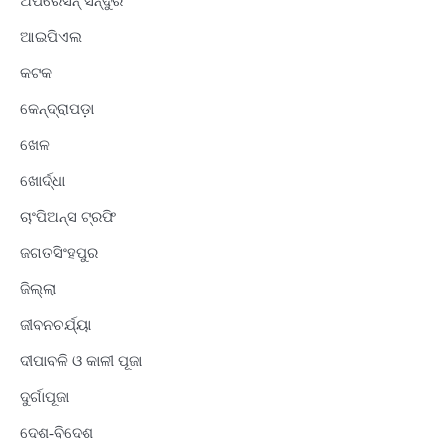
ଅପରେସନ୍ ସିନ୍ଦୁର
ଆଇପିଏଲ
କଟକ
କେନ୍ଦ୍ରାପଡ଼ା
ଖେଳ
ଖୋର୍ଦ୍ଧା
ଚାଂପିଅନ୍ସ ଟ୍ରଫି
ଜଗତସିଂହପୁର
ଜିଲ୍ଲା
ଜୀବନଚର୍ଯ୍ୟା
ଦୀପାବଳି ଓ କାଳୀ ପୂଜା
ଦୁର୍ଗାପୂଜା
ଦେଶ-ବିଦେଶ