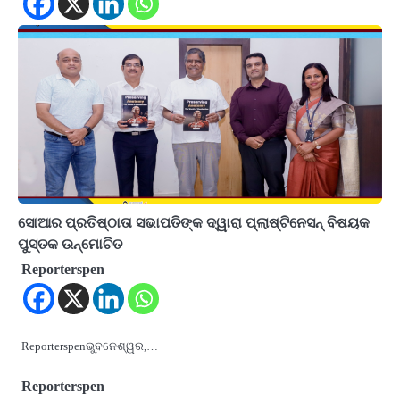
ସୋଆର ପ୍ରତିଷ୍ଠାତା ସଭାପତିଙ୍କ ଦ୍ୱାରା ପ୍ଲାଷ୍ଟିନେସନ୍ ବିଷୟକ
ପୁସ୍ତକ ଉନ୍ମୋଚିତ
Reporterspen
Reporterspenଭୁବନେଶ୍ୱର,…
Reporterspen