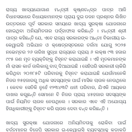
ରାଜ୍ୟ ଖାଦ୍ୟଯୋଗାଣ ମନ୍ତ୍ରୀ କୃଷ୍ଣଚନ୍ଦ୍ର ପାତ୍ର ଆଜି
ବିଧାନସଭାରେ ବିଧାୟକମାନଙ୍କ ପ୍ରାୟ ଦୁଇ ଡଜନ ପ୍ରଶ୍ନର ଲିଖିତ
ଉତ୍ତରରେ ପୂର୍ବ ସରକାର ସମୟରେ ଖାଦ୍ୟ ସୁରକ୍ଷା ଯୋଜନାରେ
ହୋଇଥିବା ଅନିୟମିତତାର ପର୍ଦ୍ଦାଫାସ କରିଛନ୍ତି । ମନ୍ତ୍ରୀ ଶ୍ରୀ
ପାତ୍ର କହିଛନ୍ତି ଯେ, ଏବେ ରାଜ୍ୟ ସରକାରଙ୍କ ଆନ୍ତଃ ବିଭାଗୀୟ ଇ-
କେୱାଇସି ଅଭିଯାନ ଓ କ୍ଷେତ୍ରସ୍ତରରେ ତର୍ଜମା ଯୋଗୁ ୨୦୨୫
ନଭେମ୍ବର ୨୬ ତାରିଖ ସୁଦ୍ଧା ରାଜ୍ୟରେ ପ୍ରାୟ ୬ ଲକ୍ଷ ୯୩ ହଜାର
୯୯୫ ଜଣ ମୃତ ବ୍ୟକ୍ତିଙ୍କୁ ଚିହ୍ନଟ କରାଯାଇଛି । ଏହି ମୃତକମାନଙ୍କ
ନାଁ ରାସନ କାର୍ଡ ତାଲିକାରୁ ବାଦ୍ ଦିଆଯାଇଛି । ସେହିପରି ସରକାରୀ ଚାକିରି
କରିଥିବା ୨୦୭୮୫ଟି ପରିବାରକୁ ଚିହ୍ନଟ କରାଯାଇଛି ଯେଉଁମାନେକି
ନିଜର ୭୫ହଜାରରୁ ଅଧିକ ସଦସ୍ୟଙ୍କ ପାଇଁ ମାସିକ ଚାଉଳ ନେଉଥିଲେ
। କେବଳ ସେତିକି ନୁହେଁ ୧୨୩୪୩ଟି ଧନୀ ପରିବାର, ଯିଏକି ଆୟକର
ଦାଖଲ କରୁଛନ୍ତି ସେମାନେ ବି ନିଜର ପ୍ରାୟ ୪୫ହଜାର ସଦସ୍ୟଙ୍କ
ପାଇଁ ନିୟମିତ ଚାଉଳ ନେଉଥିଲେ । ସରକାର ଏବେ ଏହି ଅଯୋଗ୍ୟ
ହିତାଧିକାରୀଙ୍କୁ ଚିହ୍ନଟ କରି ଚାଉଳ ଦେବା ବନ୍ଦ କରିଛନ୍ତି ।
ଖାଦ୍ୟ ସୁରକ୍ଷା ଯୋଜନାରେ ଅନିୟମିତତାକୁ ରୋକିବା ପାଇଁ
ବର୍ତ୍ତମାନର ବିଜେପି ସରକାର ଇ-କେୱାଇସି ବ୍ୟବସ୍ଥାକୁ କଡାକଡି