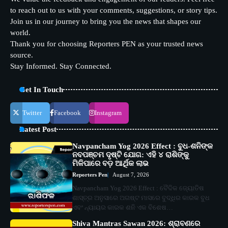
to reach out to us with your comments, suggestions, or story tips.
Join us in our journey to bring you the news that shapes our
world.
Thank you for choosing Reporters PEN as your trusted news
source.
Stay Informed. Stay Connected.
Get In Touch
Twitter
Facebook
Instagram
Latest Post
Navpancham Yog 2026 Effect : ବୁଧ-ଶନିଙ୍କ
ନବପଞ୍ଚମ ଦୃଷ୍ଟି ଯୋଗ: ଏହି ୪ ରାଶିଙ୍କୁ
ମିଳିପାରେ ବଡ଼ ଆର୍ଥିକ ଲାଭ
Reporters Pen
August 7, 2026
Navpancham Yog 2026 Effect : ବୈଦିକ ଜ୍ୟୋତିଷ
ଶାସ୍ତ୍ର ଅନୁସାରେ ଅଗଷ୍ଟ ମାସରେ ବୁଦ୍ଧିର କାରକ ବୁଧ
ଏବଂ ନ୍ୟାୟର କାରକ ଶନି ଏକ ବିଶେଷ…
Shiva Mantras Sawan 2026: ଶ୍ରାବଣରେ