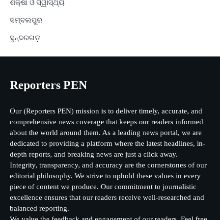
ଶିକ୍ଷା ଓ ସ୍ୱାସ୍ଥ୍ୟ
ସମ୍ବଲପୁର
ସୁନ୍ଦରଗଡ଼
Reporters PEN
Our (Reporters PEN) mission is to deliver timely, accurate, and
comprehensive news coverage that keeps our readers informed
about the world around them. As a leading news portal, we are
dedicated to providing a platform where the latest headlines, in-
depth reports, and breaking news are just a click away.
Integrity, transparency, and accuracy are the cornerstones of our
editorial philosophy. We strive to uphold these values in every
piece of content we produce. Our commitment to journalistic
excellence ensures that our readers receive well-researched and
balanced reporting.
We value the feedback and engagement of our readers. Feel free