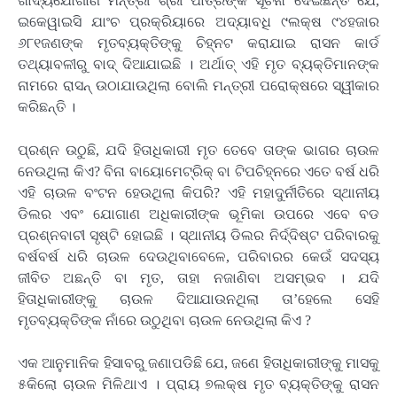
ଖାଦ୍ୟଯୋଗାଣ ମନ୍ତ୍ରୀ ଶ୍ରୀ ପାତ୍ରଙ୍କ ସୂଚନା ଦେଇଛନ୍ତି ଯେ,
ଇକେୱାଇସି ଯାଂଚ ପ୍ରକ୍ରିୟାରେ ଅଦ୍ୟାବଧି ୯ଲକ୍ଷ ୯୪ହଜାର
୬୮୧ଜଣଙ୍କ ମୃତବ୍ୟକ୍ତିଙ୍କୁ ଚିହ୍ନଟ କରାଯାଇ ରାସନ କାର୍ଡ
ତଥ୍ୟାବଳୀରୁ ବାଦ୍ ଦିଆଯାଇଛି । ଅର୍ଥାତ୍ ଏହି ମୃତ ବ୍ୟକ୍ତିମାନଙ୍କ
ନାମରେ ରାସନ୍ ଉଠାଯାଉଥିଲା ବୋଲି ମନ୍ତ୍ରୀ ପରୋକ୍ଷରେ ସ୍ୱୀକାର
କରିଛନ୍ତି ।
ପ୍ରଶ୍ନ ଉଠୁଛି, ଯଦି ହିତାଧିକାରୀ ମୃତ ତେବେ ତାଙ୍କ ଭାଗର ଚାଉଳ
ନେଉଥିଲା କିଏ? ବିନା ବାୟୋମେଟ୍ରିକ୍ ବା ଟିପଚିହ୍ନରେ ଏତେ ବର୍ଷ ଧରି
ଏହି ଚାଉଳ ବଂଟନ ହେଉଥିଲା କିପରି? ଏହି ମହାଦୁର୍ନୀତିରେ ସ୍ଥାନୀୟ
ଡିଲର ଏବଂ ଯୋଗାଣ ଅଧିକାରୀଙ୍କ ଭୂମିକା ଉପରେ ଏବେ ବଡ
ପ୍ରଶ୍ନବାଚୀ ସୃଷ୍ଟି ହୋଇଛି । ସ୍ଥାନୀୟ ଡିଲର ନିର୍ଦ୍ଦିଷ୍ଟ ପରିବାରକୁ
ବର୍ଷବର୍ଷ ଧରି ଚାଉଳ ଦେଉଥିବାବେଳେ, ପରିବାରର କେଉଁ ସଦସ୍ୟ
ଜୀବିତ ଅଛନ୍ତି ବା ମୃତ, ତାହା ନଜାଣିବା ଅସମ୍ଭବ । ଯଦି
ହିତାଧିକାରୀଙ୍କୁ ଚାଉଳ ଦିଆଯାଉନଥିଲା ତା’ହେଲେ ସେହି
ମୃତବ୍ୟକ୍ତିଙ୍କ ନାଁରେ ଉଠୁଥିବା ଚାଉଳ ନେଉଥିଲା କିଏ ?
ଏକ ଆନୁମାନିକ ହିସାବରୁ ଜଣାପଡିଛି ଯେ, ଜଣେ ହିତାଧିକାରୀଙ୍କୁ ମାସକୁ
୫କିଲୋ ଚାଉଳ ମିଳିଥାଏ । ପ୍ରାୟ ୭ଲକ୍ଷ ମୃତ ବ୍ୟକ୍ତିଙ୍କୁ ରାସନ