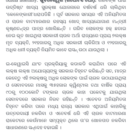
odisha assembly:
ଭୁବନେଶ୍ୱର (ରିପୋର୍ଟର୍ସ ପେନ୍‌):
ଗରିବଙ୍କ ପାଇଁ
ଉଦ୍ଦିଷ୍ଟ ଖାଦ୍ୟ ସୁରକ୍ଷା ଯୋଜନାରେ ବର୍ଷବର୍ଷ ଧରି ଚାଲିଥିବା
‘କେଳେଙ୍କାରୀ’ଧରାପଡିଛିି । ପୂର୍ବ ସରକାର ସମୟର ଏହି ଅନିୟମିତତା
ଓ ଚାଉଳ ବାଟମାରଣାର ରହସ୍ୟ ଖୋଦ୍ ଖାଦ୍ୟଯୋଗାଣ ମନ୍ତ୍ରୀ
କୃଷ୍ଣଚନ୍ଦ୍ର ପାତ୍ର ଖୋଲିଛନ୍ତି । ଗରିବ ଲୋକଙ୍କ ହକ୍ ଛଡାଇ
ନେଇ ଭୂତ ଖାଇଥିଲା ସରକାରୀ ଚାଉଳ ଅର୍ଥା ରାଜ୍ୟରେ ପ୍ରାୟ ୭ଲକ୍ଷ
ମୃତ ବ୍ୟକ୍ତି, ୨୧ହଜାରରୁ ଅଧିକ ସରକାରୀ ଚାକିରିଆ ଓ ୧୨ହଜାରରୁ
ଅଧିକ ଧନୀ ବ୍ୟକ୍ତି ନିୟମିତ ଭାବେ ରାସନ୍ ଉଠା ଯାଉଥିଲା ।
ଇ-କେୱାଇସି ଯାଂଚ ପ୍ରକ୍ରିୟାକୁ କଡାକଡି କରାଯିବା ପରେ ଏହି
ଲକ୍ଷ ଲକ୍ଷ ଅଯୋଗ୍ୟଙ୍କୁ ସରକାର ଚିହ୍ନଟ କରିଛନ୍ତି ସତ, ମାତ୍ର
କେବେଠୁ ଏହି ୭ଲକ୍ଷରୁ ଅଧିକ ଲୋକଙ୍କ ପାଇଁ ଚାଉଳ ଉଠାଯାଉଥିଲା
ଓ ସେବାବଦରେ ମାସକୁ ୩୫ହଜାର କ୍ୱିଣ୍ଟାଲ ତଥା ବାର୍ଷିକ ପ୍ରାୟ
୯୦ରୁ ୧୦୦କୋଟି ଟଙ୍କାର ଚାଉଳ କାହା ପକେଟକୁ ଯାଉଥିଲା
ସେବାବଦରେ ସରକାର ନିରବ ରହିଛନ୍ତି । ଏତେବଡ ଅନିୟମିତତା
ଚିହ୍ନଟ କରିବା ପରେ ମଧ୍ୟ ରାଜ୍ୟ ସରକାର ଏଥିପାଇଁ କାହାରିକୁ
ଉତ୍ତରଦାୟୀ ନକରିବା ଓ ଏତେବର୍ଷ ଧରି ଏହି ଚାଉଳ ବାଟମାରଣା
ରାକେଟରେ କେଉଁମାନେ ସମ୍ପୃକ୍ତ ଥିଲେ ତା’ର ଖୋଳତାଡ ନକରିବା
ସାଧାରଣରେ ସନ୍ଦେହ ବଢାଇଛି ।