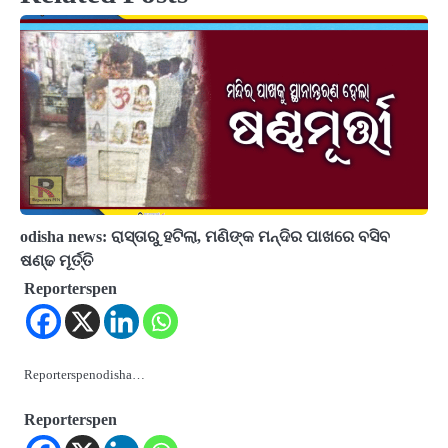
odisha news: ରାସ୍ତାରୁ ହଟିଲା, ମଣିଙ୍କ ମନ୍ଦିର ପାଖରେ ବସିବ
ଷଣ୍ଢ ମୂର୍ତ୍ତି
Reporterspen
Reporterspenodisha…
Reporterspen