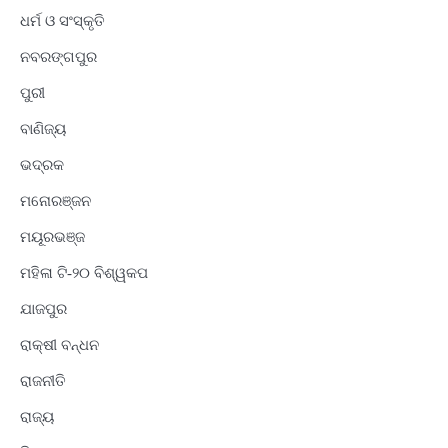
ଧର୍ମ ଓ ସଂସ୍କୃତି
ନବରଙ୍ଗପୁର
ପୁରୀ
ବାଣିଜ୍ୟ
ଭଦ୍ରକ
ମନୋରଞ୍ଜନ
ମୟୂରଭଞ୍ଜ
ମହିଳା ଟି-୨୦ ବିଶ୍ୱକପ
ଯାଜପୁର
ରାକ୍ଷୀ ବନ୍ଧନ
ରାଜନୀତି
ରାଜ୍ୟ