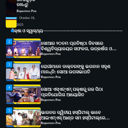
୧୧ଟି ଗ୍ରାମରେ ୧୬ଟି କୃଷକ ପ୍ରଶିକ୍ଷଣ
ରଖନ୍ତୁ
କାର୍ଯ୍ୟକ୍ରମ ଆୟୋଜିତ
Reporters Pen
Reporters Pen
October 16,
2
ସୋଆର ୨୦ତମ ପ୍ରତିଷ୍ଠା ଦିବସରେ
2025
ବିଶ୍ୱବିଦ୍ୟାଳୟର ସଫଳତା, ଉତ୍କର୍ଷତା ଓ
ଶିକ୍ଷା ଓ ସ୍ୱାସ୍ଥ୍ୟ
ଅଗ୍ରଗତିର ସ୍ମୃତିଚାରଣ
Reporters Pen
3
ରୋଗୀମାନେ ଡାକ୍ତରଙ୍କୁ ଭଗବାନ ସଦୃଶ
ମାନନ୍ତି: ସୋଆ ଉପସଭାପତି
Reporters Pen
4
ସୋଆ ଏସ୍‌ଏଚ୍‌ଏମ୍ ପକ୍ଷରୁ ରଜ ପିଠା
ପ୍ରତିଯୋଗିତା ଆୟୋଜିତ
Reporters Pen
5
ଭାରତର ଦ୍ୱିତୀୟ ହସ୍ପିଟାଲ୍ ଭାବେ
ଆଇଏମ୍‌ଏସ୍ ଆଣ୍ଡ ସମ ହସ୍ପିଟାଲ୍‌ରେ
ଅତ୍ୟାଧୁନିକ ଡିଜିସ୍କାନର ସ୍ଥାପନ
Reporters Pen
1
ସୋଆ ପକ୍ଷରୁ ରାୱେ କାର୍ଯ୍ୟକ୍ରମ ଅଧୀନରେ
୧୧ଟି ଗ୍ରାମରେ ୧୬ଟି କୃଷକ ପ୍ରଶିକ୍ଷଣ
କାର୍ଯ୍ୟକ୍ରମ ଆୟୋଜିତ
Reporters Pen