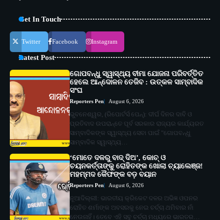
Get In Touch
Twitter
Facebook
Instagram
Latest Post
ଗୋପବନ୍ଧୁ ସ୍ୱାସ୍ଥ୍ୟ ବୀମା ଯୋଜନା ପରିବର୍ତ୍ତିତ
ହେଲେ ଆନ୍ଦୋଳନ ତେଜିବ : ଉତ୍କଳ ସାମ୍ବାଦିକ
ସଂଘ
Reporters Pen
August 6, 2026
ଭୁବନେଶ୍ୱର, (ରିପୋର୍ଟର୍ସ ପେନ୍‌): ଦୀର୍ଘ ଦିନର ଦାବି ଓ
ପ୍ରତିବାଦ ଉପରାନ୍ତେ ପୂର୍ବ ସରକାର ରାଜ୍ୟର କାର୍ଯ୍ୟରତ
ସାମ୍ବାଦିକଙ୍କ ସ୍ୱାସ୍ଥ୍ୟ ସେବା ପାଇଁ "ଗୋପବନ୍ଧୁ
ସାମ୍ବାଦିକ ସ୍ୱାସ୍ଥ୍ୟ…
‘ମୋତେ ଦଳରୁ ବାଦ୍ ଦିଅ’, କୋଚ୍ ଓ
ଚୟନକର୍ତ୍ତାଙ୍କୁ ରୋହିତଙ୍କ ଖୋଲା ଚ୍ୟାଲେଞ୍ଜ!
ମହମ୍ମଦ କୈଫଙ୍କ ବଡ଼ ବୟାନ
Reporters Pen
August 6, 2026
ନୂଆଦିଲ୍ଲୀ: ଭାରତୀୟ କ୍ରିକେଟ ଦଳର ଅଭିଜ୍ଞ ଓପନର
ରୋହିତ ଶର୍ମାଙ୍କ ଅବସରକୁ ନେଇ ଚର୍ଚ୍ଚା ଥମିବାର ନାଁ
ନେଉନାହିଁ। ତେବେ ଏହି ସବୁ ଚର୍ଚ୍ଚା ମଧ୍ୟରେ ଭାରତର…