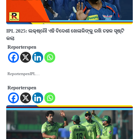
IPL 2025: ଲକ୍ଷ୍ନୌ ଏହି ବିଦେଶୀ ଖେଳାଳିଙ୍କୁ ରଖି ଚହଳ ସୃଷ୍ଟି
କଲା
Reporterspen
ReporterspenIPL…
Reporterspen