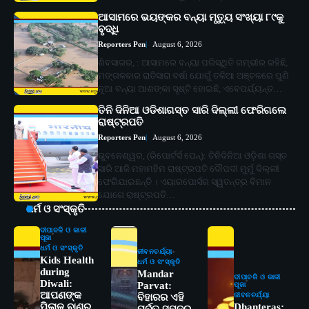
ଆସାମରେ ଭୟଙ୍କର ବନ୍ୟା ମୃତ୍ୟୁ ସଂଖ୍ୟା ୮୯କୁ
ବୃଦ୍ଧି
Reporters Pen
August 6, 2026
ଶିବସାଗର, : ଆସାମରେ ବନ୍ୟା ପରିସ୍ଥିତି ଗମ୍ଭୀର ରହିଛି,
ମଙ୍ଗଳବାର ରାତିସାରା ବର୍ଷା ଯୋଗୁଁ ତଳିଆ ଅଞ୍ଚଳରେ ପୁଣି
ନୂଆ ବନ୍ୟା ଆଶଙ୍କା ସୃଷ୍ଟି ହୋଇଛି, ଏବେପର୍ଯ୍ୟନ୍ତ…
ତିନି ଦିନିଆ ଓଡିଶାଗସ୍ତ ସାରି ଦିଲ୍ଲୀ ଫେରିଗଲେ
ରାଷ୍ଟ୍ରପତି
Reporters Pen
August 6, 2026
ଭୁବନେଶ୍ୱର, (ରିପୋର୍ଟର୍ସ ପେନ୍‌): ତିନିଦିନିଆ ଓଡ଼ିଶା ଗସ୍ତ
ସାରି ଆଜି ମହାମହିମ ରାଷ୍ଟ୍ରପତି ଦୌପଦୀ ମୁର୍ମୁ ଦିଲ୍ଲୀ
ଫେରିଯାଇଛନ୍ତି । ଏୟାରପୋର୍ସର ସ୍ୱତନ୍ତ୍ର ବିମାନ
ଯୋଗେ ରାଷ୍ଟ୍ରପତି…
ଧର୍ମ ଓ ସଂସ୍କୃତି
ଦୀପାବଳି ଓ କାଳୀ
ପୂଜା
ଧର୍ମ ଓ ସଂସ୍କୃତି
ଜୀବନଚର୍ଯ୍ୟା
Kids Health
ଧର୍ମ ଓ ସଂସ୍କୃତି
during
Mandar
ଦୀପାବଳି ଓ କାଳୀ
Diwali:
Parvat:
ପୂଜା
ଆପଣଙ୍କ
ଜୀବନଚର୍ଯ୍ୟା
ବିହାରର ଏହି
ପିଲାକୁ ବାଣର
Dhanteras: