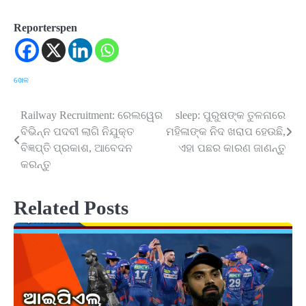
Reporterspen
ଖେଳ
Railway Recruitment: ରେଲୱେର
sleep: ପୁରୁଷଙ୍କ ତୁଳନାରେ
Post
ବିଭିନ୍ନ ପଦବୀ ଲାଗି ନିଯୁକ୍ତ
ମହିଳାଙ୍କ ନିଦ ଖରାପ ହେଉଛି,
navigation
ବିଜ୍ଞପ୍ତି ପ୍ରକାଶ, ଆବେଦନ
ଏହା ପଛର କାରଣ ଜାଣନ୍ତୁ
କରନ୍ତୁ
Related Posts