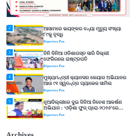
2
ଆସାମରେ ଭୟଙ୍କର ବନ୍ୟା ମୃତ୍ୟୁ ସଂଖ୍ୟା
୮୯କୁ ବୃଦ୍ଧି
Reporters Pen
3
ତିନି ଦିନିଆ ଓଡିଶାଗସ୍ତ ସାରି ଦିଲ୍ଲୀ
ଫେରିଗଲେ ରାଷ୍ଟ୍ରପତି
Reporters Pen
4
ମୁଖ୍ୟମନ୍ତ୍ରୀ କ୍ୟାନସର କେୟାର ଅଭିଯାନର
ଆଉ ୯୧ ସ୍ୱତନ୍ତ୍ର ପ୍ୟାକେଜ ସାମିଲ
Reporters Pen
5
ନୂଆଦିଲ୍ଲୀରେ ଦୁଇ ଦିନିଆ ନିବେଶ ଆକର୍ଷଣ
ଅଭିଯାନ : ‘ଓଡ଼ିଶା ଫୁଡ୍ ପ୍ରୋ-୨୦୨୬’ରେ
ଖାଦ୍ୟ ପ୍ରକ୍ରିୟାକରଣ କ୍ଷେତ୍ରକୁ ମିଳିବ
Reporters Pen
ଗୁରୁତ୍ୱ
1
‘ମୋତେ ଦଳରୁ ବାଦ୍ ଦିଅ’, କୋଚ୍ ଓ
ଚୟନକର୍ତ୍ତାଙ୍କୁ ରୋହିତଙ୍କ ଖୋଲା
ଚ୍ୟାଲେଞ୍ଜ! ମହମ୍ମଦ କୈଫଙ୍କ ବଡ଼ ବୟାନ
Reporters Pen
2
ଆସାମରେ ଭୟଙ୍କର ବନ୍ୟା ମୃତ୍ୟୁ ସଂଖ୍ୟା
୮୯କୁ ବୃଦ୍ଧି
Archives