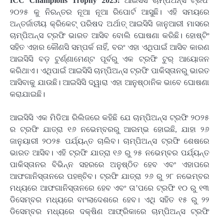
ICC Champions Trophy 2025:
ଆଇସିସି ଚାମ୍ପିଅନ୍ସ ଟ୍ରଫି
୨୦୨୫ କୁ ନିରନ୍ତର ନୂଆ ନୂଆ ରିପୋର୍ଟ ଆସୁଛି। ଏହି ସମୟରେ
ଅନ୍ତର୍ଜାତୀୟ କ୍ରିକେଟ୍ ପରିଷଦ ଅର୍ଥାତ୍ ଆଇସିସି ଜାନୁଆରୀ ମାସରେ
ଚାମ୍ପିଅନ୍ସ ଟ୍ରଫି ଭାରତ ଆସିବ ବୋଲି ଘୋଷଣା କରିଛି। ହୋଷ୍ଟିଂ
ସହିତ ଏହାର କୌଣସି ସମ୍ପର୍କ ନାହିଁ, ବରଂ ଏହା ଏଥିପାଇଁ ଆସିବ କାରଣ
ଆଇସିସି ବଡ଼ ଟୁର୍ଣ୍ଣାମେଣ୍ଟ ପୂର୍ବରୁ ଏକ ଟ୍ରଫି ଟୁର୍ ଆୟୋଜନ
କରିଥାଏ। ଏଥିପାଇଁ ଆଇସିସି ଚାମ୍ପିଅନ୍ସ ଟ୍ରଫି ପାକିସ୍ତାନରୁ ଭାରତ
ଆସିବାକୁ ଯାଉଛି। ଆଇସିସି ଦ୍ୱାରା ଏହା ଆନୁଷ୍ଠାନିକ ଭାବେ ଘୋଷଣା
କରାଯାଇଛି।
ଆଇସିସି ଏକ ମିଡିଆ ରିଲିଜରେ କହିଛି ଯେ ଚାମ୍ପିଅନ୍ସ ଟ୍ରଫି ୨୦୨୫
ର ଟ୍ରଫି ଯାତ୍ରା ୧୬ ନଭେମ୍ବରରୁ ଆରମ୍ଭ ହୋଇଛି, ଯାହା ୨୬
ଜାନୁୟାରୀ ୨୦୨୫ ପର୍ଯ୍ୟନ୍ତ ଚାଲିବ। ଚାମ୍ପିଅନ୍ସ ଟ୍ରଫି ଶେଷରେ
ଭାରତ ଆସିବ। ଏହି ଟ୍ରଫି ଯାତ୍ରା ୧୬ ରୁ ୨୫ ନଭେମ୍ବର ପର୍ଯ୍ୟନ୍ତ
ପାକିସ୍ତାନର ବିଭିନ୍ନ ସହରରେ ଅନୁଷ୍ଠିତ ହେବ ଏବଂ ଏହାପରେ
ଆଫଗାନିସ୍ତାନରେ ପହଞ୍ଚିବ। ଟ୍ରଫି ଯାତ୍ରା ୨୬ ରୁ ୨୮ ନଭେମ୍ବର
ମଧ୍ୟରେ ଆଫଗାନିସ୍ତାନରେ ହେବ ଏବଂ ତା’ପରେ ଟ୍ରଫି ୧୦ ରୁ ୧୩
ଡିସେମ୍ବର ମଧ୍ୟରେ ବାଂଲାଦେଶରେ ହେବ। ଏଥି ସହିତ ୧୫ ରୁ ୨୨
ଡିସେମ୍ବର ମଧ୍ୟରେ ଦକ୍ଷିଣ ଆଫ୍ରିକାରେ ଚାମ୍ପିଅନ୍ସ ଟ୍ରଫି