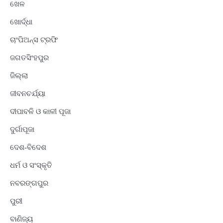
ଖେଳ
ଖୋର୍ଦ୍ଧା
ଚାଂପିଅନ୍ସ ଟ୍ରଫି
ଜଗତସିଂହପୁର
ଜିଲ୍ଲା
ଜୀବନଚର୍ଯ୍ୟା
ଦୀପାବଳି ଓ କାଳୀ ପୂଜା
ଦୁର୍ଗାପୂଜା
ଦେଶ-ବିଦେଶ
ଧର୍ମ ଓ ସଂସ୍କୃତି
ନବରଙ୍ଗପୁର
ପୁରୀ
ବାଣିଜ୍ୟ