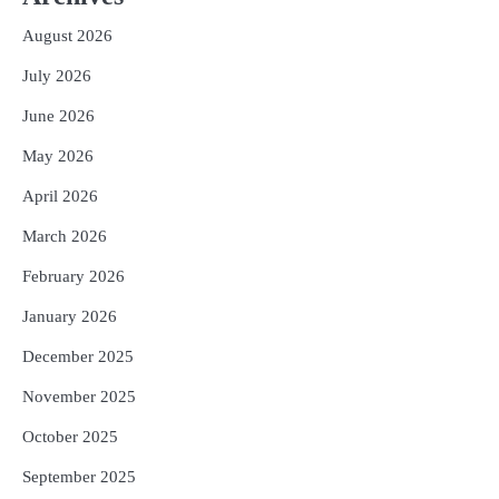
Reporters Pen
August 2026
3
ତିନି ଦିନିଆ ଓଡିଶାଗସ୍ତ ସାରି ଦିଲ୍ଲୀ
ଫେରିଗଲେ ରାଷ୍ଟ୍ରପତି
July 2026
Reporters Pen
June 2026
4
ମୁଖ୍ୟମନ୍ତ୍ରୀ କ୍ୟାନସର କେୟାର ଅଭିଯାନର
May 2026
ଆଉ ୯୧ ସ୍ୱତନ୍ତ୍ର ପ୍ୟାକେଜ ସାମିଲ
Reporters Pen
April 2026
5
ନୂଆଦିଲ୍ଲୀରେ ଦୁଇ ଦିନିଆ ନିବେଶ ଆକର୍ଷଣ
March 2026
ଅଭିଯାନ : ‘ଓଡ଼ିଶା ଫୁଡ୍ ପ୍ରୋ-୨୦୨୬’ରେ
ଖାଦ୍ୟ ପ୍ରକ୍ରିୟାକରଣ କ୍ଷେତ୍ରକୁ ମିଳିବ
February 2026
Reporters Pen
ଗୁରୁତ୍ୱ
January 2026
December 2025
November 2025
October 2025
September 2025