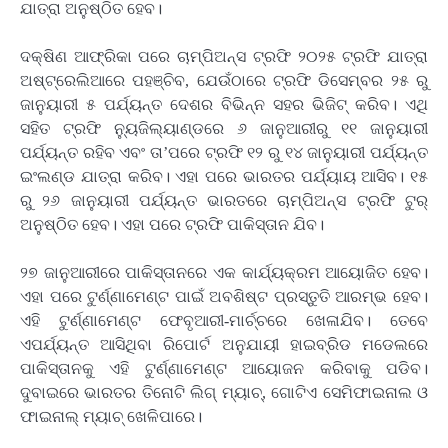
ଯାତ୍ରା ଅନୁଷ୍ଠିତ ହେବ।
ଦକ୍ଷିଣ ଆଫ୍ରିକା ପରେ ଚାମ୍ପିଅନ୍ସ ଟ୍ରଫି ୨୦୨୫ ଟ୍ରଫି ଯାତ୍ରା
ଅଷ୍ଟ୍ରେଲିଆରେ ପହଞ୍ଚିବ, ଯେଉଁଠାରେ ଟ୍ରଫି ଡିସେମ୍ବର ୨୫ ରୁ
ଜାନୁୟାରୀ ୫ ପର୍ଯ୍ୟନ୍ତ ଦେଶର ବିଭିନ୍ନ ସହର ଭିଜିଟ୍ କରିବ। ଏଥି
ସହିତ ଟ୍ରଫି ନ୍ୟୁଜିଲ୍ୟାଣ୍ଡରେ ୬ ଜାନୁଆରୀରୁ ୧୧ ଜାନୁୟାରୀ
ପର୍ଯ୍ୟନ୍ତ ରହିବ ଏବଂ ତା’ପରେ ଟ୍ରଫି ୧୨ ରୁ ୧୪ ଜାନୁୟାରୀ ପର୍ଯ୍ୟନ୍ତ
ଇଂଲଣ୍ଡ ଯାତ୍ରା କରିବ। ଏହା ପରେ ଭାରତର ପର୍ଯ୍ୟାୟ ଆସିବ। ୧୫
ରୁ ୨୬ ଜାନୁୟାରୀ ପର୍ଯ୍ୟନ୍ତ ଭାରତରେ ଚାମ୍ପିଅନ୍ସ ଟ୍ରଫି ଟୁର୍
ଅନୁଷ୍ଠିତ ହେବ। ଏହା ପରେ ଟ୍ରଫି ପାକିସ୍ତାନ ଯିବ।
୨୭ ଜାନୁଆରୀରେ ପାକିସ୍ତାନରେ ଏକ କାର୍ଯ୍ୟକ୍ରମ ଆୟୋଜିତ ହେବ।
ଏହା ପରେ ଟୁର୍ଣ୍ଣାମେଣ୍ଟ ପାଇଁ ଅବଶିଷ୍ଟ ପ୍ରସ୍ତୁତି ଆରମ୍ଭ ହେବ।
ଏହି ଟୁର୍ଣ୍ଣାମେଣ୍ଟ ଫେବୃଆରୀ-ମାର୍ଚ୍ଚରେ ଖେଳାଯିବ। ତେବେ
ଏପର୍ଯ୍ୟନ୍ତ ଆସିଥିବା ରିପୋର୍ଟ ଅନୁଯାୟୀ ହାଇବ୍ରିଡ ମଡେଲରେ
ପାକିସ୍ତାନକୁ ଏହି ଟୁର୍ଣ୍ଣାମେଣ୍ଟ ଆୟୋଜନ କରିବାକୁ ପଡିବ।
ଦୁବାଇରେ ଭାରତର ତିନୋଟି ଲିଗ୍ ମ୍ୟାଚ୍, ଗୋଟିଏ ସେମିଫାଇନାଲ ଓ
ଫାଇନାଲ୍ ମ୍ୟାଚ୍ ଖେଳିପାରେ।