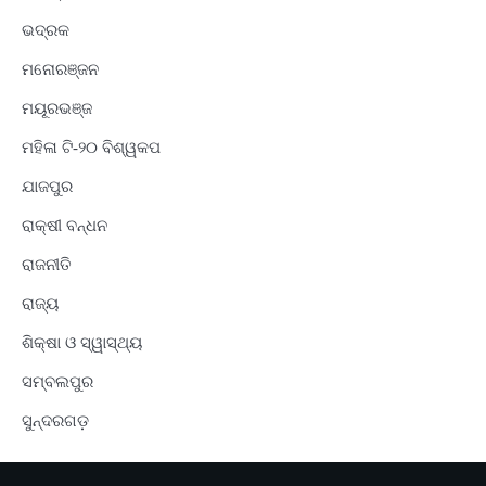
ଭଦ୍ରକ
ମନୋରଞ୍ଜନ
ମୟୂରଭଞ୍ଜ
ମହିଳା ଟି-୨୦ ବିଶ୍ୱକପ
ଯାଜପୁର
ରାକ୍ଷୀ ବନ୍ଧନ
ରାଜନୀତି
ରାଜ୍ୟ
ଶିକ୍ଷା ଓ ସ୍ୱାସ୍ଥ୍ୟ
ସମ୍ବଲପୁର
ସୁନ୍ଦରଗଡ଼