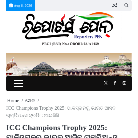
Skip
Aug 6, 2026
to
content
Twitter
Facebook
Instag
Home
ଖେଳ
ICC Champions Trophy 2025: ପାକିସ୍ତାନରୁ ଭାରତ ଆସିବ
ଚାମ୍ପିଅନ୍ସ ଟ୍ରଫି : ଆଇସିସି
ICC Champions Trophy 2025:
ପାକିସ୍ତାନରୁ ଭାରତ ଆସିବ ଚାମ୍ପିଅନ୍ସ