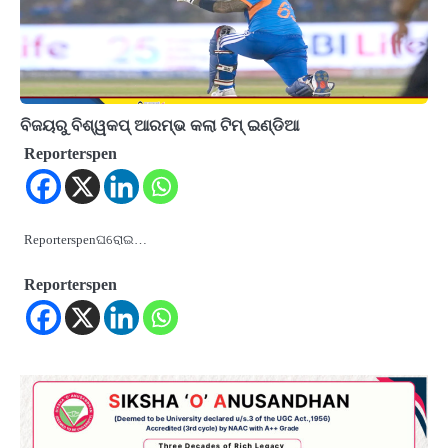
ବିଜୟରୁ ବିଶ୍ୱକପ୍‌ ଆରମ୍ଭ କଲା ଟିମ୍‌ ଇଣ୍ଡିଆ
Reporterspen
Reporterspenଘରୋଇ…
Reporterspen