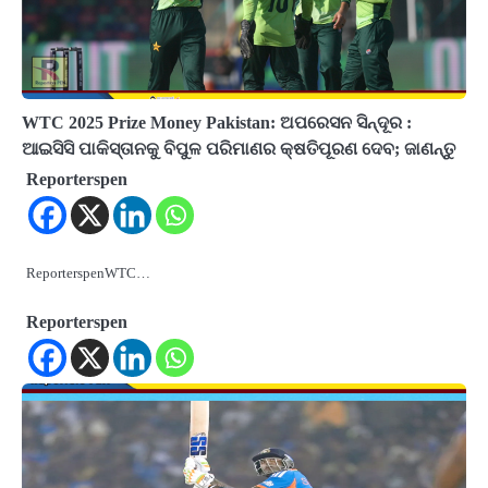
WTC 2025 Prize Money Pakistan: ଅପରେସନ ସିନ୍ଦୂର :
ଆଇସିସି ପାକିସ୍ତାନକୁ ବିପୁଳ ପରିମାଣର କ୍ଷତିପୂରଣ ଦେବ; ଜାଣନ୍ତୁ
Reporterspen
ReporterspenWTC…
Reporterspen