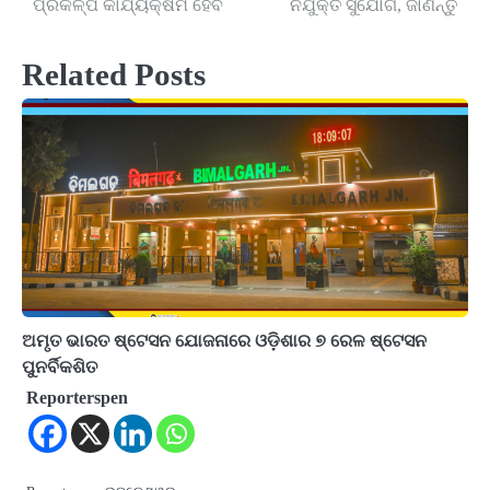
ପ୍ରକଳ୍ପ କାର୍ଯ୍ୟକ୍ଷମ ହେବ
ନିଯୁକ୍ତି ସୁଯୋଗ, ଜାଣନ୍ତୁ
navigation
Related Posts
ଅମୃତ ଭାରତ ଷ୍ଟେସନ ଯୋଜନାରେ ଓଡ଼ିଶାର ୭ ରେଳ ଷ୍ଟେସନ
ପୁନର୍ବିକଶିତ
Reporterspen