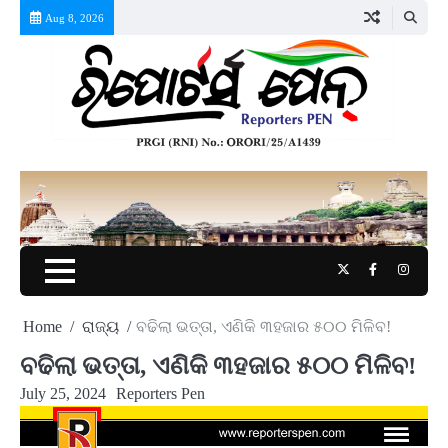
Skip
Aug 8, 2026
to
content
Twitter
Facebook
Instag
Home
ରାଜ୍ୟ
ବଢିଲା ଭତ୍ତା, ଏଣିକି ୩ହଜାର ୫୦୦ ମିଳିବ!
ବଢିଲା ଭତ୍ତା, ଏଣିକି ୩ହଜାର ୫୦୦ ମିଳିବ!
July 25, 2024
Reporters Pen