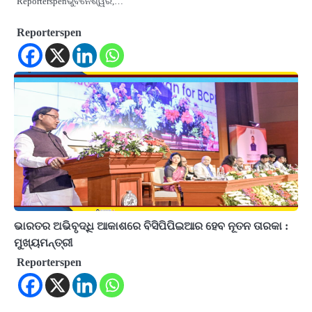
Reporterspenଭୁବନେଶ୍ୱର,…
Reporterspen
ଭାରତର ଅଭିବୃଦ୍ଧି ଆକାଶରେ ବିସିପିପିଇଆର ହେବ ନୂତନ ତାରକା :
ମୁଖ୍ୟମନ୍ତ୍ରୀ
Reporterspen