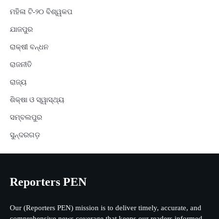
ମହିଳା ଟି-୨୦ ବିଶ୍ୱକପ
ଯାଜପୁର
ରାକ୍ଷୀ ବନ୍ଧନ
ରାଜନୀତି
ରାଜ୍ୟ
ଶିକ୍ଷା ଓ ସ୍ୱାସ୍ଥ୍ୟ
ସମ୍ବଲପୁର
ସୁନ୍ଦରଗଡ଼
Reporters PEN
Our (Reporters PEN) mission is to deliver timely, accurate, and
comprehensive news coverage that keeps our readers informed