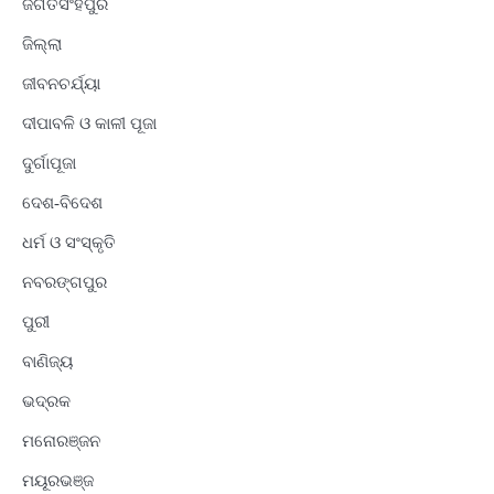
ଜଗତସିଂହପୁର
ଜିଲ୍ଲା
ଜୀବନଚର୍ଯ୍ୟା
ଦୀପାବଳି ଓ କାଳୀ ପୂଜା
ଦୁର୍ଗାପୂଜା
ଦେଶ-ବିଦେଶ
ଧର୍ମ ଓ ସଂସ୍କୃତି
ନବରଙ୍ଗପୁର
ପୁରୀ
ବାଣିଜ୍ୟ
ଭଦ୍ରକ
ମନୋରଞ୍ଜନ
ମୟୂରଭଞ୍ଜ