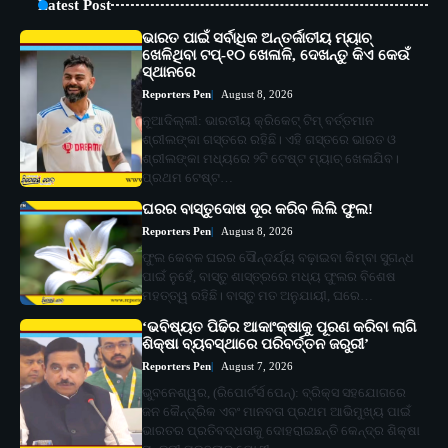
Latest Post
ଭାରତ ପାଇଁ ସର୍ବାଧିକ ଅନ୍ତର୍ଜାତୀୟ ମ୍ୟାଚ୍
ଖେଳିଥିବା ଟପ୍-୧୦ ଖେଳାଳି, ଦେଖନ୍ତୁ କିଏ କେଉଁ
ସ୍ଥାନରେ
Reporters Pen
August 8, 2026
ନୂଆଦିଲ୍ଲୀ: ଭାରତୀୟ କ୍ରିକେଟ୍ ଟିମ୍ ବର୍ତ୍ତମାନ
ଶ୍ରୀଲଙ୍କା ଗସ୍ତରେ ରହିଛି। ଏହି ଗସ୍ତରେ ଭାରତ ଓ
ଶ୍ରୀଲଙ୍କା ମଧ୍ୟରେ ୨ଟି ଟେଷ୍ଟ ମ୍ୟାଚ୍ ଖେଳାଯିବ।
ପ୍ରଥମ ଟେଷ୍ଟ…
ଘରର ବାସ୍ତୁଦୋଷ ଦୂର କରିବ ଲିଲି ଫୁଲ!
Reporters Pen
August 8, 2026
ଫୁଲ କେବଳ ଘରର ସୌନ୍ଦର୍ଯ୍ୟ ବଢ଼ାଇବା କିମ୍ବା ସୁଗନ୍ଧ
ପାଇଁ ନୁହେଁ, ବାସ୍ତୁ ଶାସ୍ତ୍ରରେ ମଧ୍ୟ ଫୁଲର ବିଶେଷ
ମହତ୍ତ୍ୱ ରହିଛି। ବାସ୍ତୁ ମତ ଅନୁଯାୟୀ, ଘରେ…
‘ଭବିଷ୍ୟତ ପିଢିର ଆକାଂକ୍ଷାକୁ ପୂରଣ କରିବା ଲାଗି
ଶିକ୍ଷା ବ୍ୟବସ୍ଥାରେ ପରିବର୍ତ୍ତନ ଜରୁରୀ’
Reporters Pen
August 7, 2026
ଭୁବନେଶ୍ୱର, (ରିପୋର୍ଟର୍ସ ପେନ୍‌): ବ୍ରିକ୍ସ ସହଯୋଗରେ
ଜନ କୈନ୍ଦ୍ରିକ ଏବଂ ମାନବତା ପ୍ରଥମ ଆଭିମୁଖ୍ୟ ପାଇଁ
ଭାରତର ପ୍ରତିବଦ୍ଧତାକୁ ଦୋହରାଇଛନ୍ତି କେନ୍ଦ୍ର ଶିକ୍ଷା