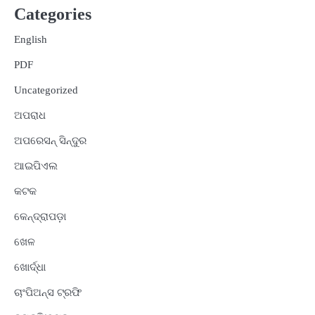
Categories
English
PDF
Uncategorized
ଅପରାଧ
ଅପରେସନ୍ ସିନ୍ଦୁର
ଆଇପିଏଲ
କଟକ
କେନ୍ଦ୍ରାପଡ଼ା
ଖେଳ
ଖୋର୍ଦ୍ଧା
ଚାଂପିଅନ୍ସ ଟ୍ରଫି