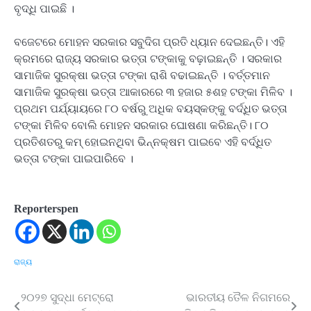
ବୃଦ୍ଧି ପାଇଛି ।
ବଜେଟରେ ମୋହନ ସରକାର ସବୁଦିଗ ପ୍ରତି ଧ୍ୟାନ ଦେଇଛନ୍ତି। ଏହି
କ୍ରମରେ ରାଜ୍ୟ ସରକାର ଭତ୍ତା ଟଙ୍କାକୁ ବଢ଼ାଇଛନ୍ତି । ସରକାର
ସାମାଜିକ ସୁରକ୍ଷା ଭତ୍ତା ଟଙ୍କା ରାଶି ବଢାଇଛନ୍ତି । ବର୍ତ୍ତମାନ
ସାମାଜିକ ସୁରକ୍ଷା ଭତ୍ତା ଆକାରରେ ୩ ହଜାର ୫ଶହ ଟଙ୍କା ମିଳିବ ।
ପ୍ରଥମ ପର୍ଯ୍ୟାୟରେ ୮୦ ବର୍ଷରୁ ଅଧିକ ବୟସ୍କଙ୍କୁ ବର୍ଦ୍ଧିତ ଭତ୍ତା
ଟଙ୍କା ମିଳିବ ବୋଲି ମୋହନ ସରକାର ଘୋଷଣା କରିଛନ୍ତି। ୮୦
ପ୍ରତିଶତରୁ କମ୍‌ ହୋଇନଥିବା ଭିନ୍ନକ୍ଷମ ପାଇବେ ଏହି ବର୍ଦ୍ଧିତ
ଭତ୍ତା ଟଙ୍କା ପାଇପାରିବେ ।
Reporterspen
ରାଜ୍ୟ
୨୦୨୭ ସୁଦ୍ଧା ମେଟ୍ରୋ
ଭାରତୀୟ ତୈଳ ନିଗମରେ
Post