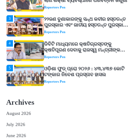
ପୁରସ୍କାର ଏବଂ ଜାତୀୟ ହସ୍ତତନ୍ତ ପୁରସ୍କାର
ପ୍ରଦାନ, ଓଡ଼ିଶାରୁ ୨ ଜଣଙ୍କୁ ମିଳିଲା
Reporters Pen
4
ଡିବିଟି ମାଧ୍ୟମରେ କ୍ଷତିଗ୍ରସ୍ତଙ୍କୁ
କ୍ଷତିପୂରଣ ଦେବାକୁ ରାଜସ୍ୱ ମନ୍ତ୍ରୀଙ୍କ
ନିର୍ଦ୍ଦେଶ
Reporters Pen
5
ଓଡ଼ିଶା ଫୁଡ୍ ପ୍ରୋ ୨୦୨୬ : ୪୩,୪୩୭ କୋଟି
ଟଙ୍କାର ନିବେଶ ପ୍ରସ୍ତାବ ହାସଲ
Reporters Pen
1
ଘରର ବାସ୍ତୁଦୋଷ ଦୂର କରିବ ଲିଲି ଫୁଲ!
Reporters Pen
2
‘ଭବିଷ୍ୟତ ପିଢିର ଆକାଂକ୍ଷାକୁ ପୂରଣ କରିବା
ଲାଗି ଶିକ୍ଷା ବ୍ୟବସ୍ଥାରେ ପରିବର୍ତ୍ତନ ଜରୁରୀ’
Archives
Reporters Pen
August 2026
3
୨୨ଜଣ ବୁଣାକାରଙ୍କୁ ସନ୍ଥ କବୀର ହସ୍ତତନ୍ତ
ପୁରସ୍କାର ଏବଂ ଜାତୀୟ ହସ୍ତତନ୍ତ ପୁରସ୍କାର
July 2026
ପ୍ରଦାନ, ଓଡ଼ିଶାରୁ ୨ ଜଣଙ୍କୁ ମିଳିଲା
Reporters Pen
June 2026