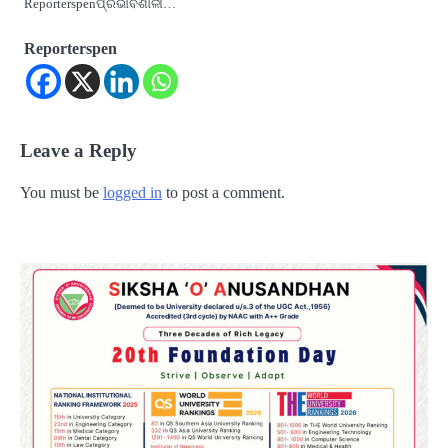
Reporterspenପ୍ରଭାବଶାଳୀ…
Reporterspen
Leave a Reply
You must be
logged in
to post a comment.
2
‘ଭବିଷ୍ୟତ ପିଢିର ଆକାଂକ୍ଷାକୁ ପୂରଣ କରିବା
ଲାଗି ଶିକ୍ଷା ବ୍ୟବସ୍ଥାରେ ପରିବର୍ତ୍ତନ ଜରୁରୀ’
Reporters Pen