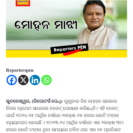
Reporterspen
ଭୁବନେଶ୍ୱର, (ରିପୋଟର୍ସ ପେନ୍‌):
ଗୁରୁବାର ଦିନ ମୋହନ ସରକାର
ନିଜର ପ୍ରଥମ ସାଧାରଣ ବଜେଟ୍ ଘୋଷଣା କରିଛନ୍ତି। ଏହି ବଜେଟ୍
ପାଇଁ ୨୦୨୪-୨୫ ଆର୍ଥିକ ବର୍ଷରେ ୨ଲକ୍ଷ ୬୫ ହଜାର କୋଟି ଟଙ୍କା
ବ୍ୟୟବରାଦ ହୋଇଛି । ୨୦୨୩-୨୪ ଆର୍ଥିକ ବର୍ଷରେ ଏହା ୨ଲକ୍ଷ ୩୦
ହଜାର କୋଟି ଟଙ୍କା ଥିବା ସମୟରେ ଚଳିତ ଥର ଏହା ୧୫ ପ୍ରତିଶତ