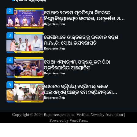
3
ରୋଗୀମାନେ ଡାକ୍ତରଙ୍କୁ ଭଗବାନ ସଦୃଶ
ମାନନ୍ତି: ସୋଆ ଉପସଭାପତି
Reporters Pen
4
ସୋଆ ଏସ୍‌ଏଚ୍‌ଏମ୍ ପକ୍ଷରୁ ରଜ ପିଠା
ପ୍ରତିଯୋଗିତା ଆୟୋଜିତ
Reporters Pen
5
ଭାରତର ଦ୍ୱିତୀୟ ହସ୍ପିଟାଲ୍ ଭାବେ
ଆଇଏମ୍‌ଏସ୍ ଆଣ୍ଡ ସମ ହସ୍ପିଟାଲ୍‌ରେ
ଅତ୍ୟାଧୁନିକ ଡିଜିସ୍କାନର ସ୍ଥାପନ
Reporters Pen
1
ସୋଆ ପକ୍ଷରୁ ରାୱେ କାର୍ଯ୍ୟକ୍ରମ ଅଧୀନରେ
୧୧ଟି ଗ୍ରାମରେ ୧୬ଟି କୃଷକ ପ୍ରଶିକ୍ଷଣ
କାର୍ଯ୍ୟକ୍ରମ ଆୟୋଜିତ
Reporters Pen
2
ସୋଆର ୨୦ତମ ପ୍ରତିଷ୍ଠା ଦିବସରେ
Copyright © 2024 Reporterspen.com | Verified News by
Ascendoor
|
ବିଶ୍ୱବିଦ୍ୟାଳୟର ସଫଳତା, ଉତ୍କର୍ଷତା ଓ
Powered by
WordPress
.
ଅଗ୍ରଗତିର ସ୍ମୃତିଚାରଣ
Reporters Pen
3
ରୋଗୀମାନେ ଡାକ୍ତରଙ୍କୁ ଭଗବାନ ସଦୃଶ