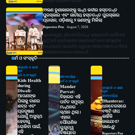
ମନ୍ତ୍ରୀ ପ୍ରହ୍ଲାଦ ଯୋଶୀ…
୨୨ଜଣ ବୁଣାକାରଙ୍କୁ ସନ୍ଥ କବୀର ହସ୍ତତନ୍ତ
ପୁରସ୍କାର ଏବଂ ଜାତୀୟ ହସ୍ତତନ୍ତ ପୁରସ୍କାର
ପ୍ରଦାନ, ଓଡ଼ିଶାରୁ ୨ ଜଣଙ୍କୁ ମିଳିଲା
Reporters Pen
August 7, 2026
ଭୁବନେଶ୍ୱର, (ରିପୋର୍ଟର୍ସ ପେନ୍‌): ରାଷ୍ଟ୍ରପତି ଦ୍ରୌପଦୀ
ମୁର୍ମୁ ଆଜି ନୂଆଦିଲ୍ଲୀର ରାଷ୍ଟ୍ରପତି ଭବନ ସାଂସ୍କୃତିକ
କେନ୍ଦ୍ରରେ ଆୟୋଜିତ ଦ୍ୱାଦଶ ଜାତୀୟ ହସ୍ତତନ୍ତ ଦିବସ
ସମାରୋହରେ ଯୋଗ ଦେଇଛନ୍ତି…
ଧର୍ମ ଓ ସଂସ୍କୃତି
ଦୀପାବଳି ଓ କାଳୀ
ପୂଜା
ଧର୍ମ ଓ ସଂସ୍କୃତି
ଜୀବନଚର୍ଯ୍ୟା
Kids Health
ଧର୍ମ ଓ ସଂସ୍କୃତି
during
Mandar
ଦୀପାବଳି ଓ କାଳୀ
Diwali:
Parvat:
ପୂଜା
ଆପଣଙ୍କ
ଜୀବନଚର୍ଯ୍ୟା
ବିହାରର ଏହି
ପିଲାକୁ ବାଣର
Dhanteras:
ପର୍ବତ ସମୁଦ୍ର
ଶବ୍ଦ ଏବଂ
ଧନତେରସରେ
ମନ୍ଥନର
ପ୍ରଦୂଷଣ
୧୩ଟି ଦୀପ
ସ୍ଥାନ ଥିଲା।
ଯୋଗୁଁ ଅସୁସ୍ଥ
କାହିଁକି
ଏହାର
ହେବାରୁ
ଜଳାଯାଏ?
ପୌରାଣିକ
ରୋକିବା ପାଇଁ,
ଜାଣନ୍ତୁ
ଗୁରୁତ୍ୱ
ଏହି
ବିଷୟରେ
Reporters Pen
2