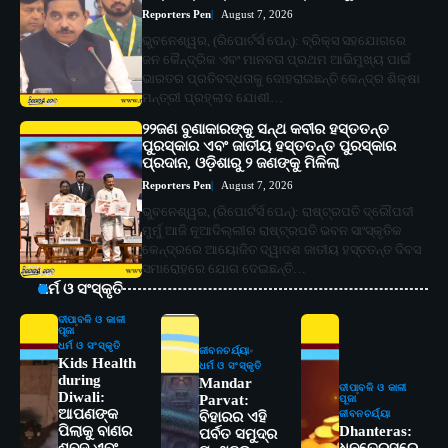
Reporters Pen
August 7, 2026
ଭୁବନେଶ୍ୱର, (ରିପୋର୍ଟର୍ସ ପେନ୍‌): ବ୍ରିକ୍ସ ସହଯୋଗରେ
ଜନ କୈନ୍ଦ୍ରିକ ଏବଂ ମାନବତା ପ୍ରଥମ ଆଭିମୁଖ୍ୟ ପାଇଁ
ଭାରତର ପ୍ରତିବଦ୍ଧତାକୁ ଦୋହରାଇଛନ୍ତି କେନ୍ଦ୍ର ଶିକ୍ଷା
ମନ୍ତ୍ରୀ ପ୍ରହ୍ଲାଦ ଯୋଶୀ…
୨୨ଜଣ ବୁଣାକାରଙ୍କୁ ସନ୍ଥ କବୀର ହସ୍ତତନ୍ତ
ପୁରସ୍କାର ଏବଂ ଜାତୀୟ ହସ୍ତତନ୍ତ ପୁରସ୍କାର
ପ୍ରଦାନ, ଓଡ଼ିଶାରୁ ୨ ଜଣଙ୍କୁ ମିଳିଲା
Reporters Pen
August 7, 2026
ଭୁବନେଶ୍ୱର, (ରିପୋର୍ଟର୍ସ ପେନ୍‌): ରାଷ୍ଟ୍ରପତି ଦ୍ରୌପଦୀ
ମୁର୍ମୁ ଆଜି ନୂଆଦିଲ୍ଲୀର ରାଷ୍ଟ୍ରପତି ଭବନ ସାଂସ୍କୃତିକ
କେନ୍ଦ୍ରରେ ଆୟୋଜିତ ଦ୍ୱାଦଶ ଜାତୀୟ ହସ୍ତତନ୍ତ ଦିବସ
ସମାରୋହରେ ଯୋଗ ଦେଇଛନ୍ତି…
ଧର୍ମ ଓ ସଂସ୍କୃତି
ଦୀପାବଳି ଓ କାଳୀ
ପୂଜା
ଧର୍ମ ଓ ସଂସ୍କୃତି
ଜୀବନଚର୍ଯ୍ୟା
Kids Health
ଧର୍ମ ଓ ସଂସ୍କୃତି
during
Mandar
ଦୀପାବଳି ଓ କାଳୀ
Diwali:
Parvat:
ପୂଜା
ଆପଣଙ୍କ
ଜୀବନଚର୍ଯ୍ୟା
ବିହାରର ଏହି
ପିଲାକୁ ବାଣର
Dhanteras:
ପର୍ବତ ସମୁଦ୍ର