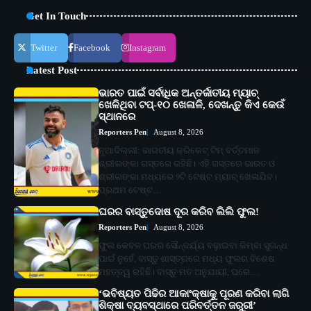
Get In Touch
Twitter
Facebook
Instagram
Latest Post
ଭାରତ ପାଇଁ ସର୍ବାଧିକ ଅନ୍ତର୍ଜାତୀୟ ମ୍ୟାଚ୍
ଖେଳିଥିବା ଟପ୍-୧୦ ଖେଳାଳି, ଦେଖନ୍ତୁ କିଏ କେଉଁ
ସ୍ଥାନରେ
Reporters Pen
August 8, 2026
ନୂଆଦିଲ୍ଲୀ: ଭାରତୀୟ କ୍ରିକେଟ୍ ଟିମ୍ ବର୍ତ୍ତମାନ
ଶ୍ରୀଲଙ୍କା ଗସ୍ତରେ ରହିଛି। ଏହି ଗସ୍ତରେ ଭାରତ ଓ
ଶ୍ରୀଲଙ୍କା ମଧ୍ୟରେ ୨ଟି ଟେଷ୍ଟ ମ୍ୟାଚ୍ ଖେଳାଯିବ।
ପ୍ରଥମ ଟେଷ୍ଟ…
ଘରର ବାସ୍ତୁଦୋଷ ଦୂର କରିବ ଲିଲି ଫୁଲ!
Reporters Pen
August 8, 2026
ଫୁଲ କେବଳ ଘରର ସୌନ୍ଦର୍ଯ୍ୟ ବଢ଼ାଇବା କିମ୍ବା ସୁଗନ୍ଧ
ପାଇଁ ନୁହେଁ, ବାସ୍ତୁ ଶାସ୍ତ୍ରରେ ମଧ୍ୟ ଫୁଲର ବିଶେଷ
ମହତ୍ତ୍ୱ ରହିଛି। ବାସ୍ତୁ ମତ ଅନୁଯାୟୀ, ଘରେ…
‘ଭବିଷ୍ୟତ ପିଢିର ଆକାଂକ୍ଷାକୁ ପୂରଣ କରିବା ଲାଗି
ଶିକ୍ଷା ବ୍ୟବସ୍ଥାରେ ପରିବର୍ତ୍ତନ ଜରୁରୀ’