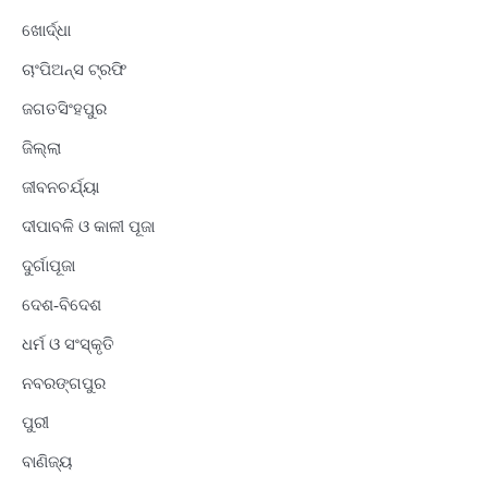
ଖୋର୍ଦ୍ଧା
ଚାଂପିଅନ୍ସ ଟ୍ରଫି
ଜଗତସିଂହପୁର
ଜିଲ୍ଲା
ଜୀବନଚର୍ଯ୍ୟା
ଦୀପାବଳି ଓ କାଳୀ ପୂଜା
ଦୁର୍ଗାପୂଜା
ଦେଶ-ବିଦେଶ
ଧର୍ମ ଓ ସଂସ୍କୃତି
ନବରଙ୍ଗପୁର
ପୁରୀ
ବାଣିଜ୍ୟ