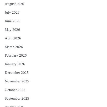
August 2026
3
୨୨ଜଣ ବୁଣାକାରଙ୍କୁ ସନ୍ଥ କବୀର ହସ୍ତତନ୍ତ
July 2026
ପୁରସ୍କାର ଏବଂ ଜାତୀୟ ହସ୍ତତନ୍ତ ପୁରସ୍କାର
ପ୍ରଦାନ, ଓଡ଼ିଶାରୁ ୨ ଜଣଙ୍କୁ ମିଳିଲା
Reporters Pen
June 2026
4
ଡିବିଟି ମାଧ୍ୟମରେ କ୍ଷତିଗ୍ରସ୍ତଙ୍କୁ
May 2026
କ୍ଷତିପୂରଣ ଦେବାକୁ ରାଜସ୍ୱ ମନ୍ତ୍ରୀଙ୍କ
ନିର୍ଦ୍ଦେଶ
Reporters Pen
April 2026
5
ଓଡ଼ିଶା ଫୁଡ୍ ପ୍ରୋ ୨୦୨୬ : ୪୩,୪୩୭ କୋଟି
March 2026
ଟଙ୍କାର ନିବେଶ ପ୍ରସ୍ତାବ ହାସଲ
February 2026
Reporters Pen
January 2026
December 2025
November 2025
October 2025
September 2025