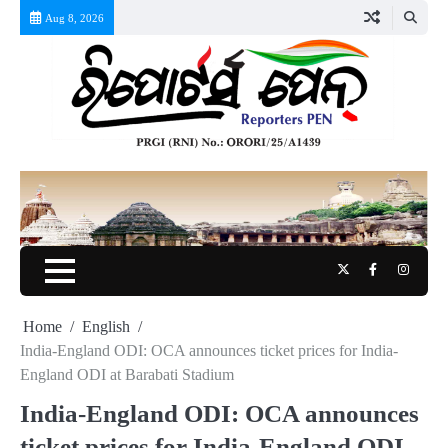
Skip
Aug 8, 2026
to
content
Twitter
Facebook
Instag
Home
English
India-England ODI: OCA announces ticket prices for India-
England ODI at Barabati Stadium
India-England ODI: OCA announces
ticket prices for India-England ODI