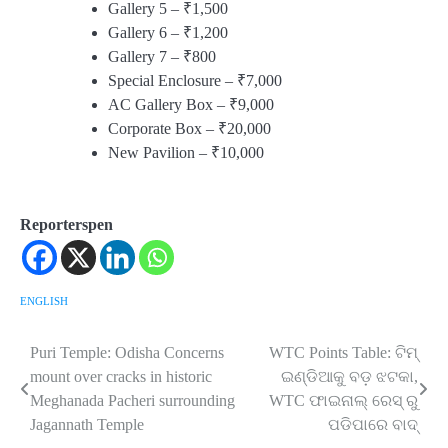
Gallery 5 – ₹1,500
Gallery 6 – ₹1,200
Gallery 7 – ₹800
Special Enclosure – ₹7,000
AC Gallery Box – ₹9,000
Corporate Box – ₹20,000
New Pavilion – ₹10,000
Reporterspen
ENGLISH
Puri Temple: Odisha Concerns
WTC Points Table: ଟିମ୍
Post
mount over cracks in historic
ଇଣ୍ଡିଆକୁ ବଡ଼ ଝଟକା,
navigation
Meghanada Pacheri surrounding
WTC ଫାଇନାଲ୍ ରେସ୍ ରୁ
Jagannath Temple
ପଡିପାରେ ବାଦ୍