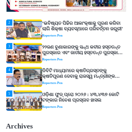
ଲାଗି ଶିକ୍ଷା ବ୍ୟବସ୍ଥାରେ ପରିବର୍ତ୍ତନ ଜରୁରୀ’
Reporters Pen
3
୨୨ଜଣ ବୁଣାକାରଙ୍କୁ ସନ୍ଥ କବୀର ହସ୍ତତନ୍ତ
ପୁରସ୍କାର ଏବଂ ଜାତୀୟ ହସ୍ତତନ୍ତ ପୁରସ୍କାର
ପ୍ରଦାନ, ଓଡ଼ିଶାରୁ ୨ ଜଣଙ୍କୁ ମିଳିଲା
Reporters Pen
4
ଡିବିଟି ମାଧ୍ୟମରେ କ୍ଷତିଗ୍ରସ୍ତଙ୍କୁ
କ୍ଷତିପୂରଣ ଦେବାକୁ ରାଜସ୍ୱ ମନ୍ତ୍ରୀଙ୍କ
ନିର୍ଦ୍ଦେଶ
Reporters Pen
5
ଓଡ଼ିଶା ଫୁଡ୍ ପ୍ରୋ ୨୦୨୬ : ୪୩,୪୩୭ କୋଟି
ଟଙ୍କାର ନିବେଶ ପ୍ରସ୍ତାବ ହାସଲ
Reporters Pen
1
ଘରର ବାସ୍ତୁଦୋଷ ଦୂର କରିବ ଲିଲି ଫୁଲ!
Reporters Pen
2
‘ଭବିଷ୍ୟତ ପିଢିର ଆକାଂକ୍ଷାକୁ ପୂରଣ କରିବା
ଲାଗି ଶିକ୍ଷା ବ୍ୟବସ୍ଥାରେ ପରିବର୍ତ୍ତନ ଜରୁରୀ’
Archives
Reporters Pen