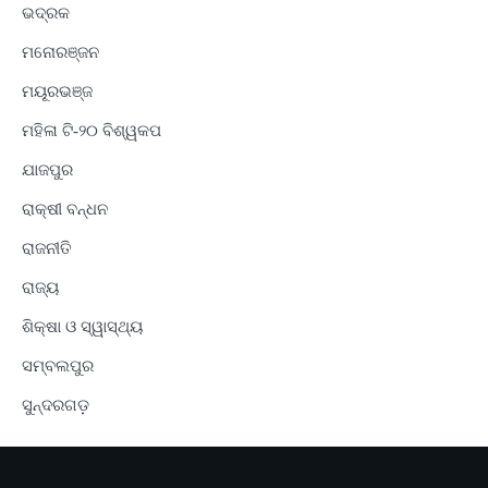
ଭଦ୍ରକ
ମନୋରଞ୍ଜନ
ମୟୂରଭଞ୍ଜ
ମହିଳା ଟି-୨୦ ବିଶ୍ୱକପ
ଯାଜପୁର
ରାକ୍ଷୀ ବନ୍ଧନ
ରାଜନୀତି
ରାଜ୍ୟ
ଶିକ୍ଷା ଓ ସ୍ୱାସ୍ଥ୍ୟ
ସମ୍ବଲପୁର
ସୁନ୍ଦରଗଡ଼