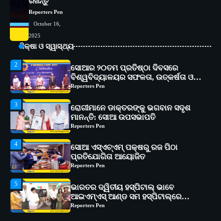
ରଖନ୍ତୁ
କାର୍ଯ୍ୟକ୍ରମ ଆୟୋଜିତ
Reporters Pen
Reporters Pen
October 16,
2
ସୋଆର ୨୦ତମ ପ୍ରତିଷ୍ଠା ଦିବସରେ
2025
ବିଶ୍ୱବିଦ୍ୟାଳୟର ସଫଳତା, ଉତ୍କର୍ଷତା ଓ
ଶିକ୍ଷା ଓ ସ୍ୱାସ୍ଥ୍ୟ
ଅଗ୍ରଗତିର ସ୍ମୃତିଚାରଣ
Reporters Pen
3
ରୋଗୀମାନେ ଡାକ୍ତରଙ୍କୁ ଭଗବାନ ସଦୃଶ
ମାନନ୍ତି: ସୋଆ ଉପସଭାପତି
Reporters Pen
4
ସୋଆ ଏସ୍‌ଏଚ୍‌ଏମ୍ ପକ୍ଷରୁ ରଜ ପିଠା
ପ୍ରତିଯୋଗିତା ଆୟୋଜିତ
Reporters Pen
5
ଭାରତର ଦ୍ୱିତୀୟ ହସ୍ପିଟାଲ୍ ଭାବେ
ଆଇଏମ୍‌ଏସ୍ ଆଣ୍ଡ ସମ ହସ୍ପିଟାଲ୍‌ରେ
ଅତ୍ୟାଧୁନିକ ଡିଜିସ୍କାନର ସ୍ଥାପନ
Reporters Pen
1
ସୋଆ ପକ୍ଷରୁ ରାୱେ କାର୍ଯ୍ୟକ୍ରମ ଅଧୀନରେ
୧୧ଟି ଗ୍ରାମରେ ୧୬ଟି କୃଷକ ପ୍ରଶିକ୍ଷଣ
କାର୍ଯ୍ୟକ୍ରମ ଆୟୋଜିତ
Reporters Pen