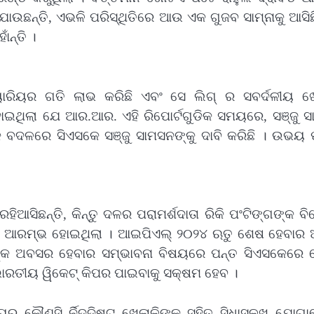
ଯାଉଛନ୍ତି, ଏଭଳି ପରିସ୍ଥିତିରେ ଆଉ ଏକ ଗୁଜବ ସାମ୍ନାକୁ ଆସି
ଁନ୍ତି ।
ାରିୟର ଗତି ଲାଭ କରିଛି ଏବଂ ସେ ଲିଗ୍ ର ସବର୍ଦଳୀୟ ଖେ
ହୋଇଥିଲା ଯେ ଆର.ଆର. ଏହି ରିପୋର୍ଟଗୁଡିକ ସମୟରେ, ସଞ୍ଜୁ ସ
 ବଦଳରେ ସିଏସକେ ସଞ୍ଜୁ ସାମସନଙ୍କୁ ଦାବି କରିଛି । ଉଭୟ 
ିଆସିଛନ୍ତି, କିନ୍ତୁ ଦଳର ପରାମର୍ଶଦାତା ରିକି ପଂଟିଙ୍ଗଙ୍କ 
ପନା ଆରମ୍ଭ ହୋଇଥିଲା । ଆଇପିଏଲ୍ ୨୦୨୪ ଋତୁ ଶେଷ ହେବାର 
ଙ୍କ ଅବସର ହେବାର ସମ୍ଭାବନା ବିଷୟରେ ପନ୍ତ ସିଏସକେରେ
ରତୀୟ ୱିକେଟ୍ କିପର ପାଇବାକୁ ସକ୍ଷମ ହେବ ।
୍ୟରୁ କୌଣସି ର୍ନିଦ୍ଦିଷ୍ଟ ଖେଳାଳିଙ୍କ ସହିତ ସିଧାସଳଖ ଯୋଗ