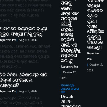
ଏହି ପର୍ବତ
ନୂଆଦିଲ୍ଲୀ: ଭାରତୀୟ କ୍ରିକେଟ ଦଳର
ପିଲାକୁ
ସମୁଦ୍ର
ଅଭିଜ୍ଞ ଓପନର ରୋହିତ ଶର୍ମାଙ୍କ ଅବସରକୁ
ବାଣର
ମନ୍ଥନର
ନେଇ ଚର୍ଚ୍ଚା ଥମିବାର ନାଁ ନେଉନାହିଁ।
ଶବ୍ଦ ଏବଂ
ତେବେ ଏହି ସବୁ ଚର୍ଚ୍ଚା ମଧ୍ୟରେ
ସ୍ଥାନ
ପ୍ରଦୂଷଣ
ଭାରତର…
ଥିଲା।
ଯୋଗୁଁ
ଏହାର
ଆସାମରେ ଭୟଙ୍କର ବନ୍ୟା
ଅସୁସ୍ଥ
ପୌରାଣିକ
ମୃତ୍ୟୁ ସଂଖ୍ୟା ୮୯କୁ ବୃଦ୍ଧି
ହେବାରୁ
ଗୁରୁତ୍ୱ
ରୋକିବା
Reporters Pen
August 6, 2026
ବିଷୟରେ
ପାଇଁ, ଏହି
ଶିବସାଗର, : ଆସାମରେ ବନ୍ୟା ପରିସ୍ଥିତି
ଜାଣନ୍ତୁ।
ଟିପ୍ସଗୁଡ଼ିକୁ
ଗମ୍ଭୀର ରହିଛି, ମଙ୍ଗଳବାର ରାତିସାରା
Reporters
ଅନୁସରଣ
ବର୍ଷା ଯୋଗୁଁ ତଳିଆ ଅଞ୍ଚଳରେ ପୁଣି ନୂଆ
Pen
କରନ୍ତୁ
ବନ୍ୟା ଆଶଙ୍କା ସୃଷ୍ଟି ହୋଇଛି,
October 17,
ଏବେପର୍ଯ୍ୟନ୍ତ…
Reporters Pen
2025
October 17,
ତିନି ଦିନିଆ ଓଡିଶାଗସ୍ତ ସାରି
2025
ଦିଲ୍ଲୀ ଫେରିଗଲେ
ରାଷ୍ଟ୍ରପତି
ଜୀବନଚର୍ଯ୍ୟା
ଦୀପାବଳି ଓ କାଳୀ
Reporters Pen
August 6, 2026
ପୂଜା
Diwali
ଭୁବନେଶ୍ୱର, (ରିପୋର୍ଟର୍ସ ପେନ୍‌):
2025:
ତିନିଦିନିଆ ଓଡ଼ିଶା ଗସ୍ତ ସାରି ଆଜି
ଦୀପାବଳିରେ