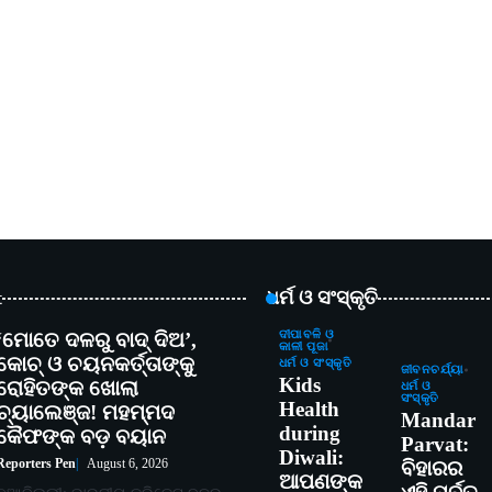
t
ଧର୍ମ ଓ ସଂସ୍କୃତି
‘ମୋତେ ଦଳରୁ ବାଦ୍ ଦିଅ’,
ଦୀପାବଳି ଓ
କାଳୀ ପୂଜା
କୋଚ୍ ଓ ଚୟନକର୍ତ୍ତାଙ୍କୁ
ଧର୍ମ ଓ ସଂସ୍କୃତି
ଜୀବନଚର୍ଯ୍ୟା
Kids
ରୋହିତଙ୍କ ଖୋଲା
ଧର୍ମ ଓ
ସଂସ୍କୃତି
Health
ଚ୍ୟାଲେଞ୍ଜ! ମହମ୍ମଦ
Mandar
during
କୈଫଙ୍କ ବଡ଼ ବୟାନ
Parvat:
Diwali:
Reporters Pen
August 6, 2026
ବିହାରର
ଆପଣଙ୍କ