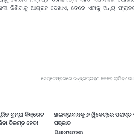
େଳାଳୀ କିଣିବାକୁ ଆଗ୍ରହ ଦେଖାଏ, ତେବେ ଏହାକୁ ଅନ୍ୟ ଫ୍ରାନ
ସେପ୍ଟେମ୍ବରରେ ଚନ୍ଦ୍ରଗ୍ରହଣ କେବେ ଲାଗିବ? ଜାଣ
ରିତ ବୁମ୍ରା କିକ୍ରେଟ
ହାଇଦ୍ରାବାଦକୁ ୬ ୱିକେଟ୍‌ରେ ପରାସ୍ତ
ିବା ବିଳମ୍ବ ହେବ!
ପଞ୍ଜାବ
Reporterspen