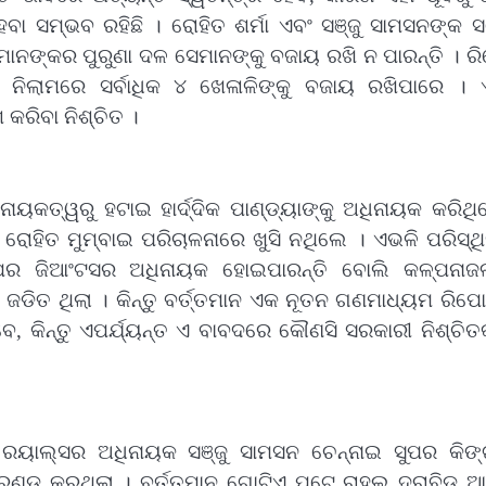
ା ସମ୍ଭବ ରହିଛି । ରୋହିତ ଶର୍ମା ଏବଂ ସଞ୍ଜୁ ସାମସନଙ୍କ 
ନଙ୍କର ପୁରୁଣା ଦଳ ସେମାନଙ୍କୁ ବଜାୟ ରଖି ନ ପାରନ୍ତି । ରି
ଗା ନିଲାମରେ ସର୍ବାଧିକ ୪ ଖେଳାଳିଙ୍କୁ ବଜାୟ ରଖିପାରେ । 
କରିବା ନିଶ୍ଚିତ ।
ନାୟକତ୍ୱରୁ ହଟାଇ ହାର୍ଦ୍ଦିକ ପାଣ୍ଡ୍ୟାଙ୍କୁ ଅଧିନାୟକ କରିଥ
ହିତ ମୁମ୍ବାଇ ପରିଚାଳନାରେ ଖୁସି ନଥିଲେ । ଏଭଳି ପରିସ୍ଥି
ୁପର ଜିଆଂଟସର ଅଧିନାୟକ ହୋଇପାରନ୍ତି ବୋଲି କଳ୍ପନାଜଳ
 ଜଡିତ ଥିଲା । କିନ୍ତୁ ବର୍ତ୍ତମାନ ଏକ ନୂତନ ଗଣମାଧ୍ୟମ ରିପୋ
ବେ, କିନ୍ତୁ ଏପର୍ଯ୍ୟନ୍ତ ଏ ବାବଦରେ କୌଣସି ସରକାରୀ ନିଶ୍ଚ
ରୟାଲ୍ସର ଅଧିନାୟକ ସଞ୍ଜୁ ସାମସନ ଚେନ୍ନାଇ ସୁପର କିଙ୍ଗ
୍ଡ କରୁଥିଲା । ବର୍ତ୍ତମାନ ଗୋଟିଏ ପଟେ ରାହୁଲ ଦ୍ରାବିଡ ଆସ