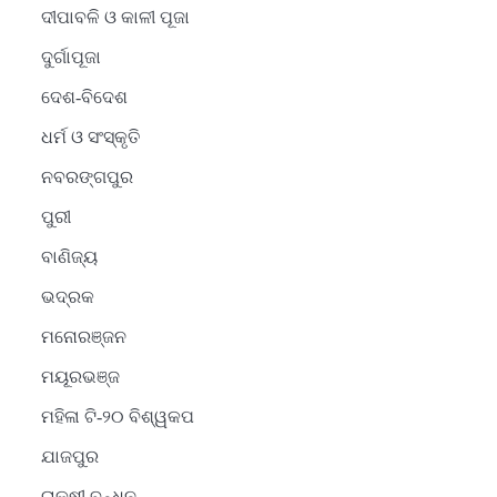
ଦୀପାବଳି ଓ କାଳୀ ପୂଜା
ଦୁର୍ଗାପୂଜା
ଦେଶ-ବିଦେଶ
ଧର୍ମ ଓ ସଂସ୍କୃତି
ନବରଙ୍ଗପୁର
ପୁରୀ
ବାଣିଜ୍ୟ
ଭଦ୍ରକ
ମନୋରଞ୍ଜନ
ମୟୂରଭଞ୍ଜ
ମହିଳା ଟି-୨୦ ବିଶ୍ୱକପ
ଯାଜପୁର