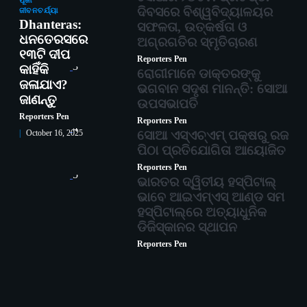
ପୂଜା
ଦିବସରେ ବିଶ୍ୱବିଦ୍ୟାଳୟର
ଜୀବନଚର୍ଯ୍ୟା
Dhanteras:
ସଫଳତା, ଉତ୍କର୍ଷତା ଓ
ଧନତେରସରେ
ଅଗ୍ରଗତିର ସ୍ମୃତିଚାରଣ
୧୩ଟି ଦୀପ
Reporters Pen
3
କାହିଁକି
ରୋଗୀମାନେ ଡାକ୍ତରଙ୍କୁ
ଜଳାଯାଏ?
ଭଗବାନ ସଦୃଶ ମାନନ୍ତି: ସୋଆ
ଜାଣନ୍ତୁ
ଉପସଭାପତି
Reporters Pen
Reporters Pen
4
ସୋଆ ଏସ୍‌ଏଚ୍‌ଏମ୍ ପକ୍ଷରୁ ରଜ
October 16, 2025
ପିଠା ପ୍ରତିଯୋଗିତା ଆୟୋଜିତ
Reporters Pen
5
ଭାରତର ଦ୍ୱିତୀୟ ହସ୍ପିଟାଲ୍
ଭାବେ ଆଇଏମ୍‌ଏସ୍ ଆଣ୍ଡ ସମ
ହସ୍ପିଟାଲ୍‌ରେ ଅତ୍ୟାଧୁନିକ
ଡିଜିସ୍କାନର ସ୍ଥାପନ
Reporters Pen