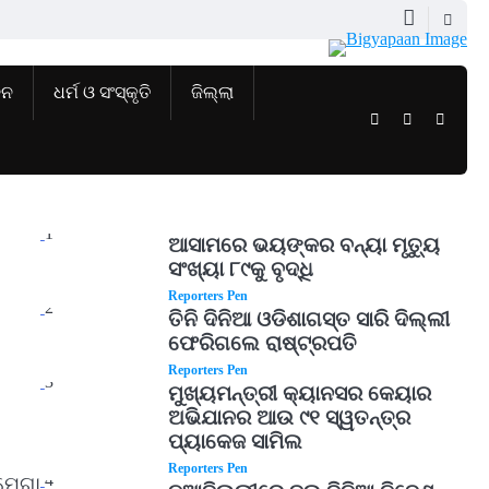
ଜନ
ଧର୍ମ ଓ ସଂସ୍କୃତି
ଜିଲ୍ଲା
Twitter
Facebook
Instag
1
ଆସାମରେ ଭୟଙ୍କର ବନ୍ୟା ମୃତ୍ୟୁ
ସଂଖ୍ୟା ୮୯କୁ ବୃଦ୍ଧି
Reporters Pen
2
ତିନି ଦିନିଆ ଓଡିଶାଗସ୍ତ ସାରି ଦିଲ୍ଲୀ
ଫେରିଗଲେ ରାଷ୍ଟ୍ରପତି
Reporters Pen
3
ମୁଖ୍ୟମନ୍ତ୍ରୀ କ୍ୟାନସର କେୟାର
ଅଭିଯାନର ଆଉ ୯୧ ସ୍ୱତନ୍ତ୍ର
ପ୍ୟାକେଜ ସାମିଲ
Reporters Pen
4
ମେଗା