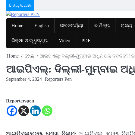
Skip
Aug 6, 2026
to
content
Home
English
ଜୀବନଚର୍ଯ୍ୟା
ବାଣିଜ୍ୟ
ରାଜ୍ୟ
ଶିକ୍ଷା ଓ ସ୍ୱାସ୍ଥ୍ୟ
Video
PDF
Home
ଖେଳ
ଆଇପିଏଲ୍‌: ଦିଲ୍ଲୀ-ମୁମ୍ବାଇ ଅଧିନାୟକ ବଦଳିବେ! ଜା
ଆଇପିଏଲ୍‌: ଦିଲ୍ଲୀ-ମୁମ୍ବାଇ ଅଧ
September 4, 2024
Reporters Pen
Reporterspen
ଆଇପିଏଲ୍‌୨୦୨୫ ମେଗା ନିଲାମ:
ଆଇପିଏଲ୍ ୨୦୨୫ ନିଶ୍ଚିତ