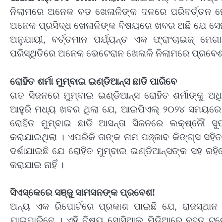
ନିଲାମରେ ଅନେକ ବଡ ଖେଳାଳିଙ୍କ ଦଳରେ ପରିବର୍ତ୍ତନ ହେବ
ଅନେକ ପ୍ରସିଦ୍ଧ ଖେଳାଳିଙ୍କ ବିଷୟରେ ଖବର ଅଛି ଯେ ସେମା
ଅନୁଯାୟୀ, ବର୍ତ୍ତମାନ ପର୍ଯ୍ୟନ୍ତ ଏକ ଫ୍ରାଂଚାଇଜ୍ ମେ
ପରିସ୍ଥିତିରେ ଅନେକ ଭେଟେରାନ ଖେଳାଳି ନିଲାମରେ ପ୍ରବେଶ 
ରୋହିତ ଶର୍ମା ମୁମ୍ବାଇ ଇଣ୍ଡିଆନ୍ସ ଛାଡି ପାରିବେ
ଗତ ସିଜନରେ ମୁମ୍ବାଇ ଇଣ୍ଡିଆନ୍ସ ରୋହିତ ଶର୍ମାଙ୍କୁ ଅଧି
ଆହୁରି ମଧ୍ୟ ଖବର ଥିଲା ଯେ, ଆଇପିଏଲ୍ ୨୦୨୪ ସମୟରେ ରୋ
ରୋହିତ ମୁମ୍ବାଇ ଛାଡି ଆସନ୍ତା ସିଜନରେ ଲକ୍ଷ୍ନୌ ସ
କରାଯାଇଥିଲା । ଏପରିକି ତାଙ୍କ ନାମ ପଞ୍ଜାବ କିଙ୍ଗ୍ସ ସହିତ
ଦର୍ଶାଯାଇଛି ଯେ ରୋହିତ ମୁମ୍ବାଇ ଇଣ୍ଡିଆନ୍ସଙ୍କ ସହ ରହି
କରାଯାଇ ନାହିଁ ।
ସିଏସ୍‌କେରେ ସଞ୍ଜୁ ସାମସନଙ୍କ ପ୍ରବେଶ!
ଅନ୍ୟ ଏକ ରିପୋର୍ଟରେ ପ୍ରକାଶ ପାଇଛି ଯେ, ରାଜସ୍ଥାନ 
ଯାଇପାରିବେ । ଏହି ବିଷୟ ସୋସିଆଲ ମିଡିଆରେ ବହୁତ ଟ୍ରେଣ