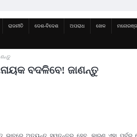
ରାଜନୀତି
ଦେଶ-ବିଦେଶ
ଅପରାଧ
ଖେଳ
ମନୋରଞ୍
ଣନ୍ତୁ
ିନାୟକ ବଦଳିବେ! ଜାଣନ୍ତୁ
 ଭାବରେ ଅତ୍ୟନ୍ତ ସ୍ୱତନ୍ତ୍ର ହେବ, କାରଣ ଏହା ପୂର୍ବରୁ 