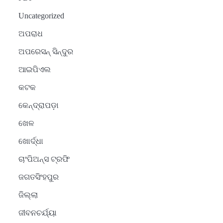
Uncategorized
ଅପରାଧ
ଅପରେସନ୍ ସିନ୍ଦୁର
ଆଇପିଏଲ
କଟକ
କେନ୍ଦ୍ରାପଡ଼ା
ଖେଳ
ଖୋର୍ଦ୍ଧା
ଚାଂପିଅନ୍ସ ଟ୍ରଫି
ଜଗତସିଂହପୁର
ଜିଲ୍ଲା
ଜୀବନଚର୍ଯ୍ୟା