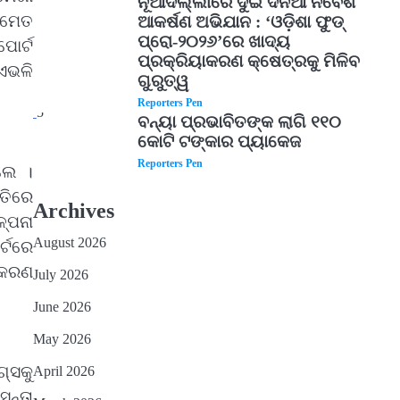
ନୂଆଦିଲ୍ଲୀରେ ଦୁଇ ଦିନିଆ ନିବେଶ
ସମେତ
ଆକର୍ଷଣ ଅଭିଯାନ : ‘ଓଡ଼ିଶା ଫୁଡ୍
ପ୍ରୋ-୨୦୨୬’ରେ ଖାଦ୍ୟ
ପୋର୍ଟ
ପ୍ରକ୍ରିୟାକରଣ କ୍ଷେତ୍ରକୁ ମିଳିବ
ଏଭଳି
ଗୁରୁତ୍ୱ
Reporters Pen
5
ବନ୍ୟା ପ୍ରଭାବିତଙ୍କ ଲାଗି ୧୧୦
କୋଟି ଟଙ୍କାର ପ୍ୟାକେଜ
Reporters Pen
ିଲେ ।
ତିରେ
Archives
୍ପନା
August 2026
ର୍ଟରେ
ିତକରଣ
July 2026
June 2026
May 2026
୍ସକୁ
April 2026
ନ୍ତା