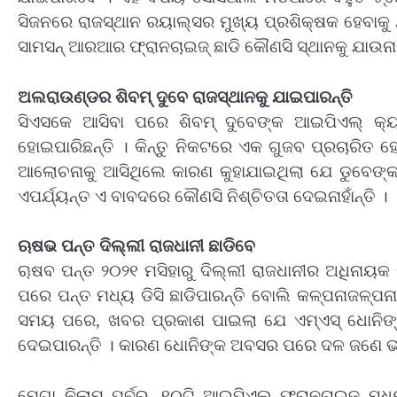
ସିଜନରେ ରାଜସ୍ଥାନ ରୟାଲ୍ସର ମୁଖ୍ୟ ପ୍ରଶିକ୍ଷକ ହେବାକୁ 
ସାମସନ୍ ଆରଆର ଫ୍ରାନଚାଇଜ୍ ଛାଡି କୌଣସି ସ୍ଥାନକୁ ଯାଉନାହା
ଅଲରାଉଣ୍ଡର ଶିବମ୍ ଦୁବେ ରାଜସ୍ଥାନକୁ ଯାଇପାରନ୍ତି
ସିଏସକେ ଆସିବା ପରେ ଶିବମ୍ ଦୁବେଙ୍କ ଆଇପିଏଲ୍ କ୍ୟ
ହୋଇପାରିଛନ୍ତି । କିନ୍ତୁ ନିକଟରେ ଏକ ଗୁଜବ ପ୍ରଚାରିତ 
ଆଲୋଚନାକୁ ଆସିଥିଲେ କାରଣ କୁହାଯାଇଥିଲା ଯେ ଡୁବେଙ୍କ
ଏପର୍ଯ୍ୟନ୍ତ ଏ ବାବଦରେ କୌଣସି ନିଶ୍ଚିତତା ଦେଇନାହାଁନ୍ତି ।
ଋଷଭ ପନ୍ତ ଦିଲ୍ଲୀ ରାଜଧାନୀ ଛାଡିବେ
ୠଷବ ପନ୍ତ ୨୦୨୧ ମସିହାରୁ ଦିଲ୍ଲୀ ରାଜଧାନୀର ଅଧିନାୟକ ରହ
ପରେ ପନ୍ତ ମଧ୍ୟ ଡିସି ଛାଡିପାରନ୍ତି ବୋଲି କଳ୍ପନାଜଳ୍
ସମୟ ପରେ, ଖବର ପ୍ରକାଶ ପାଇଲା ଯେ ଏମ୍‌ଏସ୍ ଧୋନି
ଦେଇପାରନ୍ତି । କାରଣ ଧୋନିଙ୍କ ଅବସର ପରେ ଦଳ ଜଣେ ଭା
ମେଗା ନିଲାମ ପୂର୍ବରୁ, ୧୦ଟି ଆଇପିଏଲ୍ ଫ୍ରାନଚାଇଜ୍ ମଧ