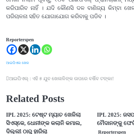
କରିପାରିବ ନାହିଁ । ଯଦି କୌଣସି ଦଳ ବାଣିଜ୍ୟ କିମ୍ବା ଖ
ପରିଚାଳନା ସହିତ ଯୋଗାଯୋଗ କରିବାକୁ ପଡିବ ।
Reporterspen
ଆଇପିଏଲ
ଖେଳ
ଆଇପିଏଲ୍ : ଏହି ୫ ଯୁବ ଖେଳାଳିଙ୍କ ଉପରେ ବର୍ଷିବ ଟଙ୍କା!
Post
navigation
Related Posts
IPL 2025: ଟେଷ୍ଟ ମ୍ୟାଚ ଖେଳିଲା
IPL 2025: ଜସପ୍
ସିଏସ୍‌କେ, ଧୋନୀଙ୍କ କଲାନି କମାଲ,
ମୈଦାନଙ୍କୁ ଫେର
ଦିଲ୍ଲୀ ଠାରୁ ହାରିଲା
Reporterspen