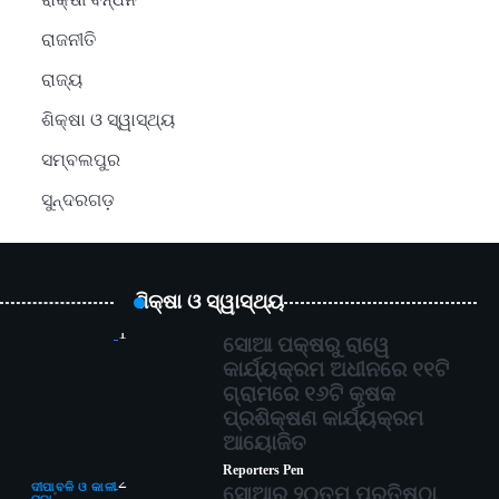
ରାକ୍ଷୀ ବନ୍ଧନ
ରାଜନୀତି
ରାଜ୍ୟ
ଶିକ୍ଷା ଓ ସ୍ୱାସ୍ଥ୍ୟ
ସମ୍ବଲପୁର
ସୁନ୍ଦରଗଡ଼
ଶିକ୍ଷା ଓ ସ୍ୱାସ୍ଥ୍ୟ
1
ସୋଆ ପକ୍ଷରୁ ରାୱେ
କାର୍ଯ୍ୟକ୍ରମ ଅଧୀନରେ ୧୧ଟି
ଗ୍ରାମରେ ୧୬ଟି କୃଷକ
ପ୍ରଶିକ୍ଷଣ କାର୍ଯ୍ୟକ୍ରମ
ଆୟୋଜିତ
Reporters Pen
2
ଦୀପାବଳି ଓ କାଳୀ
ସୋଆର ୨୦ତମ ପ୍ରତିଷ୍ଠା