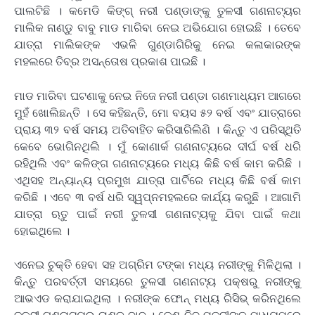
ପାଲଟିଛି । କମେଡି କିଙ୍ଗ୍ ନରୀ ପଣ୍ଡାଙ୍କୁ ତୁଳସୀ ଗଣନାଟ୍ୟର
ମାଲିକ ନାଣ୍ଡୁ ବାବୁ ମାଡ ମାରିବା ନେଇ ଅଭିଯୋଗ ହୋଇଛି । ତେବେ
ଯାତ୍ରା ମାଲିକଙ୍କ ଏଭଳି ଗୁଣ୍ଡାଗିରିକୁ ନେଇ କଳାକାରଙ୍କ
ମହଲରେ ତିବ୍ର ଅସନ୍ତୋଷ ପ୍ରକାଶ ପାଇଛି ।
ମାଡ ମାରିବା ଘଟଣାକୁ ନେଇ ନିଜେ ନରୀ ପଣ୍ଡା ଗଣମାଧ୍ୟମ ଆଗରେ
ମୁହଁ ଖୋଲିଛନ୍ତି । ସେ କହିଛନ୍ତି, ମୋ ବୟସ ୫୨ ବର୍ଷ ଏବଂ ଯାତ୍ରାରେ
ପ୍ରାୟ ୩୨ ବର୍ଷ ସମୟ ଅତିବାହିତ କରିସାରିଲିଣି । କିନ୍ତୁ ଏ ପରିସ୍ଥିତି
କେବେ ଭୋଗିନଥିଲି । ମୁଁ କୋଣାର୍କ ଗଣନାଟ୍ୟରେ ଦୀର୍ଘ ବର୍ଷ ଧରି
ରହିଥିଲି ଏବଂ କଳିଙ୍ଗ ଗଣନାଟ୍ୟରେ ମଧ୍ୟ କିଛି ବର୍ଷ କାମ କରିଛି ।
ଏଥିସହ ଅନ୍ୟାନ୍ୟ ପ୍ରମୁଖ ଯାତ୍ରା ପାର୍ଟିରେ ମଧ୍ୟ କିଛି ବର୍ଷ କାମ
କରିଛି । ଏବେ ୩ ବର୍ଷ ଧରି ସ୍ୱପ୍ନମହଲରେ କାର୍ଯ୍ୟ କରୁଛି । ଆଗାମି
ଯାତ୍ରା ଋତୁ ପାଇଁ ନରୀ ତୁଳସୀ ଗଣନାଟ୍ୟକୁ ଯିବା ପାଇଁ କଥା
ହୋଇଥିଲେ ।
ଏନେଇ ଚୁକ୍ତି ହେବା ସହ ଅଗ୍ରିମ ଟଙ୍କା ମଧ୍ୟ ନରୀଙ୍କୁ ମିଳିଥିଲା ।
କିନ୍ତୁ ପରବର୍ତ୍ତୀ ସମୟରେ ତୁଳସୀ ଗଣନାଟ୍ୟ ପକ୍ଷରୁ ନରୀଙ୍କୁ
ଆଭଏଡ କରାଯାଇଥିଲା । ନରୀଙ୍କ ଫୋନ୍ ମଧ୍ୟ ରିସିଭ୍ କରିନଥିଲେ