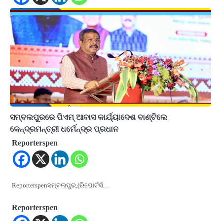
ସମ୍ବଲପୁରରେ ପିଏମ୍ ଆବାସ କାର୍ଯ୍ୟାଦେଶ ବାଣ୍ଟିଲେ
କେନ୍ଦ୍ରମନ୍ତ୍ରୀ ଧର୍ମେନ୍ଦ୍ର ପ୍ରଧାନ
Reporterspen
Reporterspenସମ୍ବଲପୁର,(ରିପୋର୍ଟର୍ସ…
Reporterspen