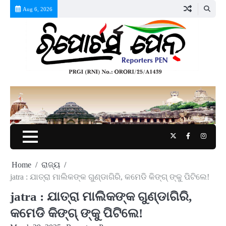
Skip
Aug 6, 2026
to
content
Twitter
Facebook
Instag
Home
ରାଜ୍ୟ
jatra : ଯାତ୍ରା ମାଲିକଙ୍କ ଗୁଣ୍ଡାଗିରି, କମେଡି କିଙ୍ଗ୍ ଙ୍କୁ ପିଟିଲେ!
jatra : ଯାତ୍ରା ମାଲିକଙ୍କ ଗୁଣ୍ଡାଗିରି,
କମେଡି କିଙ୍ଗ୍ ଙ୍କୁ ପିଟିଲେ!