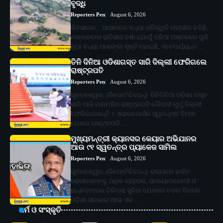
ବୃଦ୍ଧି
Reporters Pen
August 6, 2026
ଶିବସାଗର, : ଆସାମରେ ବନ୍ୟା ପରିସ୍ଥିତି ଗମ୍ଭୀର ରହିଛି,
ମଙ୍ଗଳବାର ରାତିସାରା ବର୍ଷା ଯୋଗୁଁ ତଳିଆ ଅଞ୍ଚଳରେ ପୁଣି
ନୂଆ ବନ୍ୟା ଆଶଙ୍କା ସୃଷ୍ଟି ହୋଇଛି, ଏବେପର୍ଯ୍ୟନ୍ତ…
ତିନି ଦିନିଆ ଓଡିଶାଗସ୍ତ ସାରି ଦିଲ୍ଲୀ ଫେରିଗଲେ
ରାଷ୍ଟ୍ରପତି
Reporters Pen
August 6, 2026
ଭୁବନେଶ୍ୱର, (ରିପୋର୍ଟର୍ସ ପେନ୍‌): ତିନିଦିନିଆ ଓଡ଼ିଶା ଗସ୍ତ
ସାରି ଆଜି ମହାମହିମ ରାଷ୍ଟ୍ରପତି ଦୌପଦୀ ମୁର୍ମୁ ଦିଲ୍ଲୀ
ଫେରିଯାଇଛନ୍ତି । ଏୟାରପୋର୍ସର ସ୍ୱତନ୍ତ୍ର ବିମାନ
ଯୋଗେ ରାଷ୍ଟ୍ରପତି…
ମୁଖ୍ୟମନ୍ତ୍ରୀ କ୍ୟାନସର କେୟାର ଅଭିଯାନର
ଆଉ ୯୧ ସ୍ୱତନ୍ତ୍ର ପ୍ୟାକେଜ ସାମିଲ
Reporters Pen
August 6, 2026
ଭୁବନେଶ୍ୱର, (ରିପୋର୍ଟର୍ସ ପେନ୍‌): ରାଜ୍ୟରେ କର୍କଟ
ରୋଗୀମାନଙ୍କୁ ଅଧିକ ବ୍ୟାପକ, ସମୟୋପଯୋଗୀ ଓ
ଉନ୍ନତମାନର ଚିକିତ୍ସା ସୁବିଧା ଯୋଗାଇ ଦେବା ଦିଗରେ
ଓଡ଼ିଶା ସରକାର ଆଉ ଏକ…
ଧର୍ମ ଓ ସଂସ୍କୃତି