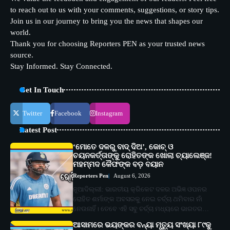
to reach out to us with your comments, suggestions, or story tips.
Join us in our journey to bring you the news that shapes our
world.
Thank you for choosing Reporters PEN as your trusted news
source.
Stay Informed. Stay Connected.
Get In Touch
Twitter
Facebook
Instagram
Latest Post
‘ମୋତେ ଦଳରୁ ବାଦ୍ ଦିଅ’, କୋଚ୍ ଓ
ଚୟନକର୍ତ୍ତାଙ୍କୁ ରୋହିତଙ୍କ ଖୋଲା ଚ୍ୟାଲେଞ୍ଜ!
ମହମ୍ମଦ କୈଫଙ୍କ ବଡ଼ ବୟାନ
Reporters Pen
August 6, 2026
ନୂଆଦିଲ୍ଲୀ: ଭାରତୀୟ କ୍ରିକେଟ ଦଳର ଅଭିଜ୍ଞ ଓପନର
ରୋହିତ ଶର୍ମାଙ୍କ ଅବସରକୁ ନେଇ ଚର୍ଚ୍ଚା ଥମିବାର ନାଁ
ନେଉନାହିଁ। ତେବେ ଏହି ସବୁ ଚର୍ଚ୍ଚା ମଧ୍ୟରେ ଭାରତର…
ଆସାମରେ ଭୟଙ୍କର ବନ୍ୟା ମୃତ୍ୟୁ ସଂଖ୍ୟା ୮୯କୁ