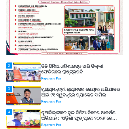
ଟଙ୍କାର ପ୍ୟାକେଜ
Reporters Pen
1
ଆସାମରେ ଭୟଙ୍କର ବନ୍ୟା ମୃତ୍ୟୁ ସଂଖ୍ୟା
୮୯କୁ ବୃଦ୍ଧି
Reporters Pen
2
ତିନି ଦିନିଆ ଓଡିଶାଗସ୍ତ ସାରି ଦିଲ୍ଲୀ
ଫେରିଗଲେ ରାଷ୍ଟ୍ରପତି
Reporters Pen
3
ମୁଖ୍ୟମନ୍ତ୍ରୀ କ୍ୟାନସର କେୟାର ଅଭିଯାନର
ଆଉ ୯୧ ସ୍ୱତନ୍ତ୍ର ପ୍ୟାକେଜ ସାମିଲ
Reporters Pen
4
ନୂଆଦିଲ୍ଲୀରେ ଦୁଇ ଦିନିଆ ନିବେଶ ଆକର୍ଷଣ
ଅଭିଯାନ : ‘ଓଡ଼ିଶା ଫୁଡ୍ ପ୍ରୋ-୨୦୨୬’ରେ
ଖାଦ୍ୟ ପ୍ରକ୍ରିୟାକରଣ କ୍ଷେତ୍ରକୁ ମିଳିବ
Reporters Pen
ଗୁରୁତ୍ୱ
5
ବନ୍ୟା ପ୍ରଭାବିତଙ୍କ ଲାଗି ୧୧୦ କୋଟି
ଟଙ୍କାର ପ୍ୟାକେଜ
Reporters Pen