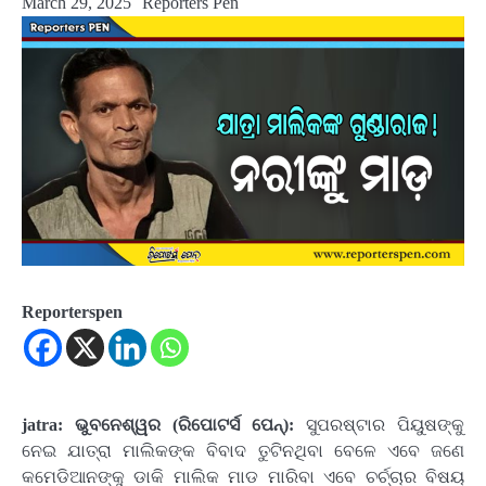
March 29, 2025
Reporters Pen
Reporterspen
jatra: ଭୁବନେଶ୍ୱର (ରିପୋଟର୍ସ ପେନ୍):
ସୁପରଷ୍ଟାର ପିୟୁଷଙ୍କୁ
ନେଇ ଯାତ୍ରା ମାଲିକଙ୍କ ବିବାଦ ତୁଟିନଥିବା ବେଳେ ଏବେ ଜଣେ
କମେଡିଆନଙ୍କୁ ଡାକି ମାଲିକ ମାଡ ମାରିବା ଏବେ ଚର୍ଚ୍ଚାର ବିଷୟ