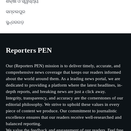
ଶିକ୍ଷା ଓ ସ୍ୱାସ୍ଥ୍ୟ
ସମ୍ବଲପୁର
ସୁନ୍ଦରଗଡ଼
Reporters PEN
Our (Reporters PEN) mission is to deliver timely, accurate, and
comprehensive news coverage that keeps our readers informed
about the world around them. As a leading news portal, we are
dedicated to providing a platform where the latest headlines, in-
depth reports, and breaking news are just a click away.
Integrity, transparency, and accuracy are the cornerstones of our
editorial philosophy. We strive to uphold these values in every
piece of content we produce. Our commitment to journalistic
excellence ensures that our readers receive well-researched and
balanced reporting.
We value the feedback and engagement of our readers. Feel free