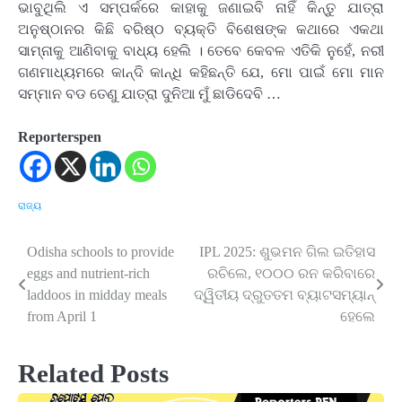
ଭାବୁଥିଲି ଏ ସମ୍ପର୍କରେ କାହାକୁ ଜଣାଇବି ନାହିଁ କିନ୍ତୁ ଯାତ୍ରା
ଅନୁଷ୍ଠାନର କିଛି ବରିଷ୍ଠ ବ୍ୟକ୍ତି ବିଶେଷଙ୍କ କଥାରେ ଏକଥା
ସାମ୍ନାକୁ ଆଣିବାକୁ ବାଧ୍ୟ ହେଲି । ତେବେ କେବଳ ଏତିକି ନୁହେଁ, ନରୀ
ଗଣମାଧ୍ୟମରେ କାନ୍ଦି କାନ୍ଧି କହିଛନ୍ତି ଯେ, ମୋ ପାଇଁ ମୋ ମାନ
ସମ୍ମାନ ବଡ ତେଣୁ ଯାତ୍ରା ଦୁନିଆ ମୁଁ ଛାଡିଦେବି …
Reporterspen
ରାଜ୍ୟ
Odisha schools to provide
IPL 2025: ଶୁଭମନ ଗିଲ ଇତିହାସ
Post
eggs and nutrient-rich
ରଚିଲେ, ୧୦୦୦ ରନ କରିବାରେ
navigation
laddoos in midday meals
ଦ୍ୱିତୀୟ ଦ୍ରୁତତମ ବ୍ୟାଟସମ୍ୟାନ୍
from April 1
ହେଲେ
Related Posts