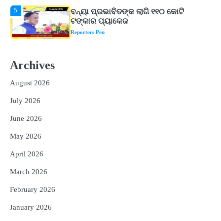
1
ଆସାମରେ ଭୟଙ୍କର ବନ୍ୟା ମୃତ୍ୟୁ ସଂଖ୍ୟା
୮୯କୁ ବୃଦ୍ଧି
Reporters Pen
2
ତିନି ଦିନିଆ ଓଡିଶାଗସ୍ତ ସାରି ଦିଲ୍ଲୀ
ଫେରିଗଲେ ରାଷ୍ଟ୍ରପତି
Archives
Reporters Pen
August 2026
3
ମୁଖ୍ୟମନ୍ତ୍ରୀ କ୍ୟାନସର କେୟାର ଅଭିଯାନର
ଆଉ ୯୧ ସ୍ୱତନ୍ତ୍ର ପ୍ୟାକେଜ ସାମିଲ
July 2026
Reporters Pen
June 2026
4
ନୂଆଦିଲ୍ଲୀରେ ଦୁଇ ଦିନିଆ ନିବେଶ ଆକର୍ଷଣ
May 2026
ଅଭିଯାନ : ‘ଓଡ଼ିଶା ଫୁଡ୍ ପ୍ରୋ-୨୦୨୬’ରେ
ଖାଦ୍ୟ ପ୍ରକ୍ରିୟାକରଣ କ୍ଷେତ୍ରକୁ ମିଳିବ
Reporters Pen
April 2026
ଗୁରୁତ୍ୱ
5
ବନ୍ୟା ପ୍ରଭାବିତଙ୍କ ଲାଗି ୧୧୦ କୋଟି
March 2026
ଟଙ୍କାର ପ୍ୟାକେଜ
February 2026
Reporters Pen
January 2026