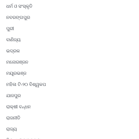
ଧର୍ମ ଓ ସଂସ୍କୃତି
ନବରଙ୍ଗପୁର
ପୁରୀ
ବାଣିଜ୍ୟ
ଭଦ୍ରକ
ମନୋରଞ୍ଜନ
ମୟୂରଭଞ୍ଜ
ମହିଳା ଟି-୨୦ ବିଶ୍ୱକପ
ଯାଜପୁର
ରାକ୍ଷୀ ବନ୍ଧନ
ରାଜନୀତି
ରାଜ୍ୟ