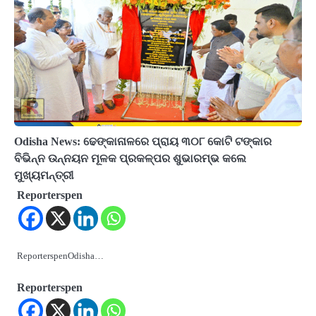
Odisha News: ଢେଙ୍କାନାଳରେ ପ୍ରାୟ ୩୦୮ କୋଟି ଟଙ୍କାର
ବିଭିନ୍ନ ଉନ୍ନୟନ ମୂଳକ ପ୍ରକଳ୍ପର ଶୁଭାରମ୍ଭ କଲେ
ମୁଖ୍ୟମନ୍ତ୍ରୀ
Reporterspen
ReporterspenOdisha…
Reporterspen