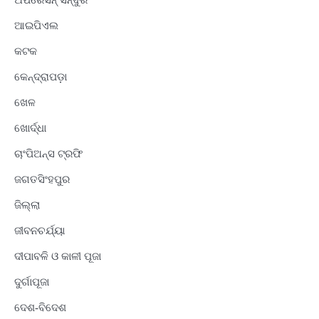
ଆଇପିଏଲ
କଟକ
କେନ୍ଦ୍ରାପଡ଼ା
ଖେଳ
ଖୋର୍ଦ୍ଧା
ଚାଂପିଅନ୍ସ ଟ୍ରଫି
ଜଗତସିଂହପୁର
ଜିଲ୍ଲା
ଜୀବନଚର୍ଯ୍ୟା
ଦୀପାବଳି ଓ କାଳୀ ପୂଜା
ଦୁର୍ଗାପୂଜା
ଦେଶ-ବିଦେଶ