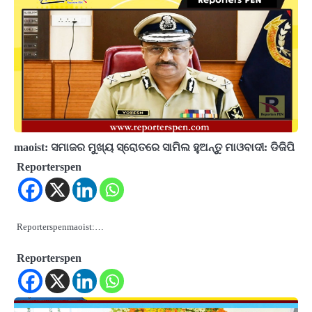
maoist: ସମାଜର ମୁଖ୍ୟ ସ୍ରୋତରେ ସାମିଲ ହୁଅନ୍ତୁ ମାଓବାଦୀ: ଡିଜିପି
Reporterspen
Reporterspenmaoist:…
Reporterspen