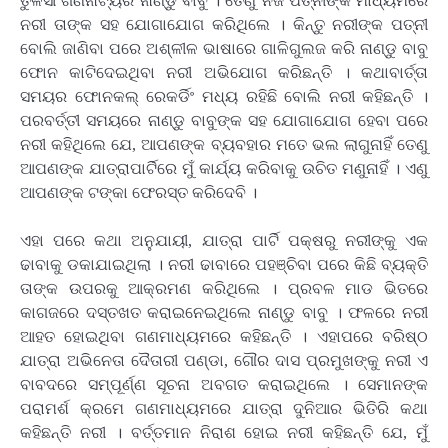
ତୁଳସୀ ଗଣନାଟ୍ୟର ନାଣ୍ଡୁ ବାବୁ । ତେଣୁ ନିଜ ପତ୍ନୀଙ୍କ ମାଧ୍ୟମରେ
ନରୀ ତାଙ୍କ ସହ ଯୋଗାଯୋଗ କରିଥିଲେ । କିନ୍ତୁ ନରୀଙ୍କ ପତ୍ନୀ
ବୋଲି ଜାଣିବା ପରେ ଅଶ୍ଳୀଳ ଭାଷାରେ ଗାଳିଗୁଲଜ କରି ନାଣ୍ଡୁ ବାବୁ
ଫୋନ କାଟିଦେଇଥିବା ନରୀ ଅଭିଯୋଗ କରିଛନ୍ତି । କଥାବାର୍ତ୍ତା
ସମୟର ଫୋନକଲ୍ ରେକର୍ଡିଂ ମଧ୍ୟ ରହିଛି ବୋଲି ନରୀ କହିଛନ୍ତି ।
ପରବର୍ତ୍ତୀ ସମୟରେ ନାଣ୍ଡୁ ବାବୁଙ୍କ ସହ ଯୋଗାଯୋଗ ହେବା ପରେ
ନରୀ କହିଥିଲେ ଯେ, ଆପଣଙ୍କ ବ୍ୟବହାର ମତେ ଭଲ ଲାଗୁନାହିଁ ତେଣୁ
ଆପଣଙ୍କ ଯାତ୍ରାପାର୍ଟିରେ ମୁଁ କାର୍ଯ୍ୟ କରିବାକୁ ଉଚିତ ମଣୁନାହିଁ । ଏଣୁ
ଆପଣଙ୍କ ଟଙ୍କା ଫେରସ୍ତ କରିଦେବି ।
ଏହା ପରେ କଥା ଅନୁଯାୟୀ, ଯାତ୍ରା ପାର୍ଟି ପକ୍ଷରୁ ନରୀଙ୍କୁ ଏକ
ଢାବାକୁ ଡକାଯାଇଥିଲା । ନରୀ ଢାବାରେ ପହଞ୍ଚିବା ପରେ କିଛି ବ୍ୟକ୍ତି
ତାଙ୍କ ଉପରକୁ ଆକ୍ରମଣ କରିଥିଲେ । ପ୍ରବଳ ମାଡ ଭିତରେ
କାଗଜରେ ଦସ୍ତଖତ କରାଇନେଇଥିଲେ ନାଣ୍ଡୁ ବାବୁ । ଫଳରେ ନରୀ
ଆହତ ହୋଇଥିବା ଗଣମାଧ୍ୟମରେ କହିଛନ୍ତି । ଏହାପରେ ବରିଷ୍ଠ
ଯାତ୍ରା ଅଭିନେତା ଦୈତାରୀ ପଣ୍ଡା, ଗୌର ଦାସ ପ୍ରମୁଖଙ୍କୁ ନରୀ ଏ
ବାବଦରେ ସମ୍ପୂର୍ଣ୍ଣ ସୂଚନା ଅବଗତ କରାଇଥିଲେ । ସେମାନଙ୍କ
ପରାମର୍ଶ କ୍ରମେ ଗଣମାଧ୍ୟମରେ ଯାତ୍ରା ଦୁନିଆର ଭିତିରି କଥା
କହିଛନ୍ତି ନରୀ । ବର୍ତ୍ତମାନ ନିରାଶ ହୋଇ ନରୀ କହିଛନ୍ତି ଯେ, ମୁଁ