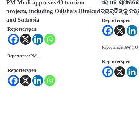
PM Modi approves 40 tourism
ଏହି ୪ଟି ସ୍ଥାନର
projects, including Odisha’s Hirakud
ବ୍ୟକ୍ତିଙ୍କୁ ନଷ୍
and Satkosia
Reporterspen
Reporterspen
Reporterspenଚାଣକ୍
ReporterspenPM…
Reporterspen
Reporterspen