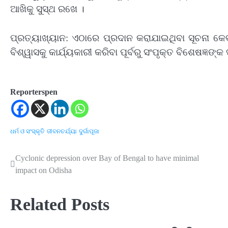
ଆଖିକୁ ସୁସ୍ଥ ରଖେ ।
ପ୍ରତ୍ୟାଖ୍ୟାନ: ଏଠାରେ ପ୍ରଦାନ କରାଯାଇଥିବା ସୂଚନା କ
ବିଶ୍ୱାସକୁ କାର୍ଯ୍ୟକାରୀ କରିବା ପୂର୍ବରୁ ସଂପୃକ୍ତ ବିଶେଷଜ୍ଞଙ୍କ
Reporterspen
ଧର୍ମ ଓ ସଂସ୍କୃତି
ଜୀବନଚର୍ଯ୍ୟା
ଦୁର୍ଗାପୂଜା
Cyclonic depression over Bay of Bengal to have minimal
Post
impact on Odisha
navigation
Related Posts