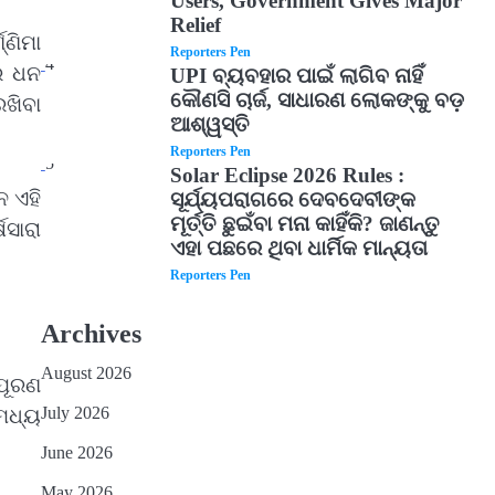
Users, Government Gives Major
Relief
୍ଣିମା
Reporters Pen
4
ରେ ଧନ
UPI ବ୍ୟବହାର ପାଇଁ ଲାଗିବ ନାହିଁ
କୌଣସି ଚାର୍ଜ, ସାଧାରଣ ଲୋକଙ୍କୁ ବଡ଼
ରଖିବା
ଆଶ୍ୱସ୍ତି
Reporters Pen
5
Solar Eclipse 2026 Rules :
େ ଏହି
ସୂର୍ଯ୍ୟପରାଗରେ ଦେବଦେବୀଙ୍କ
ମୂର୍ତ୍ତି ଛୁଇଁବା ମନା କାହିଁକି? ଜାଣନ୍ତୁ
ସାରା
ଏହା ପଛରେ ଥିବା ଧାର୍ମିକ ମାନ୍ୟତା
Reporters Pen
Archives
August 2026
 ପୂରଣ
July 2026
 ମଧ୍ୟ
June 2026
May 2026