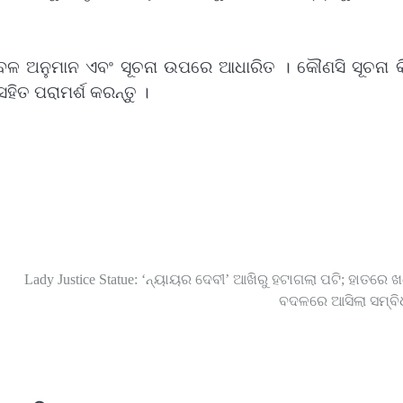
େବଳ ଅନୁମାନ ଏବଂ ସୂଚନା ଉପରେ ଆଧାରିତ । କୌଣସି ସୂଚନା କି
 ସହିତ ପରାମର୍ଶ କରନ୍ତୁ ।
Lady Justice Statue: ‘ନ୍ୟାୟର ଦେବୀ’ ଆଖିରୁ ହଟାଗଲା ପଟି; ହାତରେ ଖ
ବଦଳରେ ଆସିଲା ସମ୍ବି