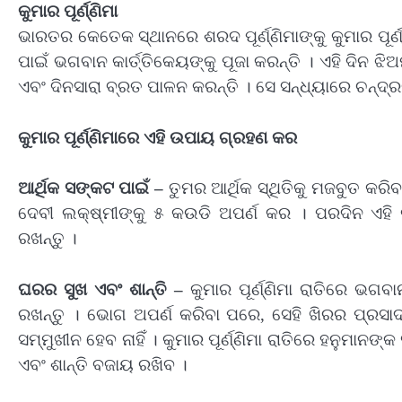
କୁମାର ପୂର୍ଣ୍ଣିମା
ଭାରତର କେତେକ ସ୍ଥାନରେ ଶରଦ ପୂର୍ଣ୍ଣିମାଙ୍କୁ କୁମାର ପୂର୍
ପାଇଁ ଭଗବାନ କାର୍ତ୍ତିକେୟଙ୍କୁ ପୂଜା କରନ୍ତି । ଏହି ଦିନ ଝ
ଏବଂ ଦିନସାରା ବ୍ରତ ପାଳନ କରନ୍ତି । ସେ ସନ୍ଧ୍ୟାରେ ଚନ୍ଦ୍ର
କୁମାର ପୂର୍ଣ୍ଣିମାରେ ଏହି ଉପାୟ ଗ୍ରହଣ କର
ଆର୍ଥିକ ସଙ୍କଟ ପାଇଁ –
ତୁମର ଆର୍ଥିକ ସ୍ଥିତିକୁ ମଜବୁତ କରିବା
ଦେବୀ ଲକ୍ଷ୍ମୀଙ୍କୁ ୫ କଉଡି ଅପର୍ଣ କର । ପରଦିନ ଏହି
ରଖନ୍ତୁ ।
ଘରର ସୁଖ ଏବଂ ଶାନ୍ତି –
କୁମାର ପୂର୍ଣ୍ଣିମା ରାତିରେ ଭଗବାନ
ରଖନ୍ତୁ । ଭୋଗ ଅପର୍ଣ କରିବା ପରେ, ସେହି ଖିରର ପ୍ରସା
ସମ୍ମୁଖୀନ ହେବ ନାହିଁ । କୁମାର ପୂର୍ଣ୍ଣିମା ରାତିରେ ହନୁମାନ
ଏବଂ ଶାନ୍ତି ବଜାୟ ରଖିବ ।