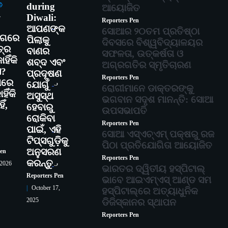
during
ତି
ଆୟୋଜିତ
-
Diwali:
Reporters Pen
2
ଆପଣଙ୍କ
ସୋଆର ୨୦ତମ ପ୍ରତିଷ୍ଠା
୍ଗରେ
ପିଲାକୁ
ଦିବସରେ ବିଶ୍ୱବିଦ୍ୟାଳୟର
୍ର
ବାଣର
ସଫଳତା, ଉତ୍କର୍ଷତା ଓ
ହିଁକି
ଶବ୍ଦ ଏବଂ
ଅଗ୍ରଗତିର ସ୍ମୃତିଚାରଣ
ଏ?
ପ୍ରଦୂଷଣ
Reporters Pen
ାରେ
3
ଯୋଗୁଁ
ରୋଗୀମାନେ ଡାକ୍ତରଙ୍କୁ
ିଁକି
ଅସୁସ୍ଥ
ଭଗବାନ ସଦୃଶ ମାନନ୍ତି: ସୋଆ
ିଁ,
ହେବାରୁ
ଉପସଭାପତି
ରୋକିବା
Reporters Pen
ପାଇଁ, ଏହି
4
ସୋଆ ଏସ୍‌ଏଚ୍‌ଏମ୍ ପକ୍ଷରୁ ରଜ
ଟିପ୍ସଗୁଡ଼ିକୁ
ପିଠା ପ୍ରତିଯୋଗିତା ଆୟୋଜିତ
ଅନୁସରଣ
Pen
Reporters Pen
କରନ୍ତୁ
5
 2026
ଭାରତର ଦ୍ୱିତୀୟ ହସ୍ପିଟାଲ୍
Reporters Pen
ଭାବେ ଆଇଏମ୍‌ଏସ୍ ଆଣ୍ଡ ସମ
October 17,
ହସ୍ପିଟାଲ୍‌ରେ ଅତ୍ୟାଧୁନିକ
2025
ଡିଜିସ୍କାନର ସ୍ଥାପନ
Reporters Pen