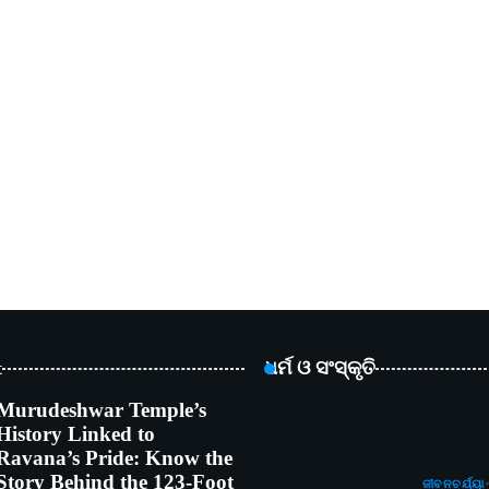
t
ଧର୍ମ ଓ ସଂସ୍କୃତି
Murudeshwar Temple’s
History Linked to
Ravana’s Pride: Know the
Story Behind the 123-Foot
ଜୀବନଚର୍ଯ୍ୟା