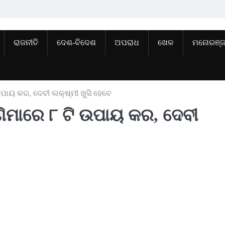
ରାଜନୀତି
ଦେଶ-ବିଦେଶ
ଅପରାଧ
ଖେଳ
ମନୋରଞ୍
 ଉପାୟ କର, ଦେବୀ ଲକ୍ଷ୍ମୀ ଖୁସି ହେବେ
୍ଣିମାରେ ୮ ଟି ଉପାୟ କର, ଦେବୀ