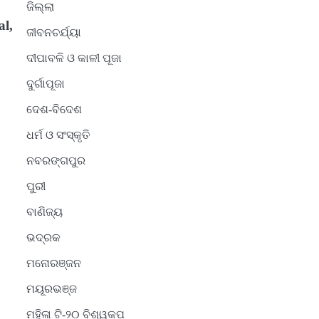
ଜିଲ୍ଲା
al,
ଜୀବନଚର୍ଯ୍ୟା
ଦୀପାବଳି ଓ କାଳୀ ପୂଜା
ଦୁର୍ଗାପୂଜା
ଦେଶ-ବିଦେଶ
ଧର୍ମ ଓ ସଂସ୍କୃତି
ନବରଙ୍ଗପୁର
ପୁରୀ
ବାଣିଜ୍ୟ
ଭଦ୍ରକ
ମନୋରଞ୍ଜନ
ମୟୂରଭଞ୍ଜ
ମହିଳା ଟି-୨୦ ବିଶ୍ୱକପ