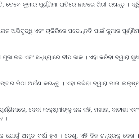
 ତେବେ କୁମାର ପୂର୍ଣ୍ଣିମା ରାତିରେ ଛାତରେ ଖିରୀ ରଖନ୍ତୁ । ଦ୍
 ଅଭିବୃଦ୍ଧି ଏବଂ ଚାକିରିରେ ପଦୋନ୍ନତି ପାଇଁ କୁମାର ପୂର୍ଣ୍ଣିମ
ୀ ପୂଜା କର ଏବଂ ସନ୍ଧ୍ୟାରେ ଦୀପ ଜାଳ । ଏହା କରିବା ଦ୍ୱାରା ସୁ
୍ଗର ମିଠା ଅର୍ପଣ କରନ୍ତୁ । ଏହା କରିବା ଦ୍ୱାରା ମାତା ଲକ୍ଷ୍
ୂର୍ଣ୍ଣିମାରେ, ଦେବୀ ଲକ୍ଷ୍ମୀଙ୍କୁ ଜଳ ଦହି, ମଖାନା, ବାଟାଶା ଏବ
ବ ।
କ ଯୋଗୁଁ ଅମୃତ ବର୍ଷା ହୁଏ । ତେଣୁ, ଏହି ଦିନ ଚନ୍ଦ୍ରକୁ ଦେଖ 