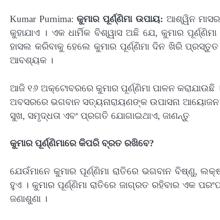
Kumar Purnima:
କୁମାର ପୂର୍ଣ୍ଣିମା ଉପାୟ:
ଆଶ୍ୱିନ ମାସର ଶୂ
କୁହାଯାଏ । ଏକ ଧାର୍ମିକ ବିଶ୍ୱାସ ଅଛି ଯେ, କୁମାର ପୂର୍ଣ୍ଣି
ହାସଲ କରିବାକୁ ହେଲେ କୁମାର ପୂର୍ଣ୍ଣିମା ଦିନ ଖିରି ପ୍ରସ୍
ଆବଶ୍ୟକ ।
ଆଜି ୧୬ ଅକ୍ଟୋବରରେ କୁମାର ପୂର୍ଣ୍ଣିମା ପାଳନ କରାଯାଉଛି ।
ଅବସରରେ ଭଗବାନ ସତ୍ୟନାରାୟଣଙ୍କ ଉପାସନା ଆୟୋଜନ କରିପାର
ସୁଖ, ସମୃଦ୍ଧତା ଏବଂ ପ୍ରଗତି ଯୋଗାଇଥାଏ, ଜାଣନ୍ତୁ
କୁମାର ପୂର୍ଣ୍ଣିମାରେ କିପରି ବ୍ରତ ରଖିବେ?
ଯେଉଁମାନେ କୁମାର ପୂର୍ଣ୍ଣିମା ରାତିରେ ଭଗବାନ ବିଷ୍ଣୁ, ଲକ
ହୁଏ । କୁମାର ପୂର୍ଣ୍ଣିମା ରାତିରେ ଜାଗ୍ରତ ରହିବାର ଏକ ପରଂପର
ଜଣାଶୁଣା ।