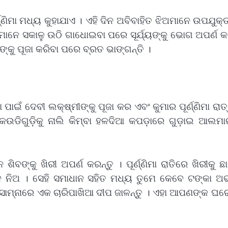
ଣ୍ଣିମା ମଧ୍ୟ କୁହାଯାଏ । ଏହି ଦିନ ଅବିବାହିତ ଝିଅମାନେ ଉପଯୁକ
ିଅମାନେ ସକାଳୁ ଉଠି ଗାଧୋଇବା ପରେ ସୂର୍ଯ୍ୟଙ୍କୁ ଭୋଗ ଅପର୍ଣ କ
ଙ୍କୁ ପୂଜା କରିବା ପରେ ବ୍ରତ ଭାଙ୍ଗନ୍ତି ।
 ପାଇଁ ଦେବୀ ଲକ୍ଷ୍ମୀଙ୍କୁ ପୂଜା କର ଏବଂ କୁମାର ପୂର୍ଣ୍ଣିମା ରାତ
 କଉଡିଗୁଡ଼ିକୁ ନାଲି କିମ୍ବା ହଳଦିଆ କପଡ଼ାରେ ଗୁଡ଼ାଇ ଆଲମା
 ଶିବଙ୍କୁ ଖିରୀ ଅପର୍ଣ କରନ୍ତୁ । ପୂର୍ଣ୍ଣିମା ରାତିରେ ଖିରୀକୁ 
ଦ ନିଅ । ସେହି ସମାଧାନ ସହିତ ମଧ୍ୟ ତୁମେ କେବେ ଟଙ୍କା ଅ
ଙ୍କ ସାମ୍ନାରେ ଏକ ଚାରିପାଖିଆ ଦୀପ ଜାଳନ୍ତୁ । ଏହା ଆପଣଙ୍କ ଘର