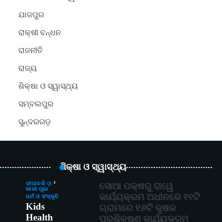
ଯାଜପୁର
ରାକ୍ଷୀ ବନ୍ଧନ
ରାଜନୀତି
ରାଜ୍ୟ
ଶିକ୍ଷା ଓ ସ୍ୱାସ୍ଥ୍ୟ
ସମ୍ବଲପୁର
ସୁନ୍ଦରଗଡ଼
ଶିକ୍ଷା ଓ ସ୍ୱାସ୍ଥ୍ୟ
1
ଦୀପାବଳି ଓ
ସୋଆ ପକ୍ଷରୁ ରାୱେ
କାଳୀ ପୂଜା
କାର୍ଯ୍ୟକ୍ରମ ଅଧୀନରେ ୧୧ଟି
ଧର୍ମ ଓ ସଂସ୍କୃତି
Kids
ଗ୍ରାମରେ ୧୬ଟି କୃଷକ
Health
ପ୍ରଶିକ୍ଷଣ କାର୍ଯ୍ୟକ୍ରମ