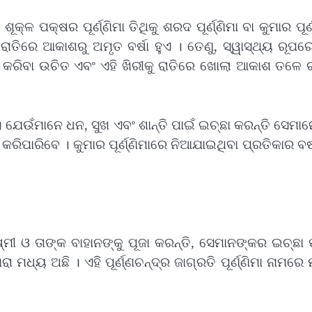
କ୍ଳ ପକ୍ଷର ପୂର୍ଣ୍ଣିମା ତିଥିକୁ ଶରଦ ପୂର୍ଣ୍ଣିମା ବା କୁମାର ପୂର୍ଣ
ମା ରାତିରେ ଆକାଶରୁ ଅମୃତ ବର୍ଷା ହୁଏ । ତେଣୁ, ସ୍ୱାସ୍ଥ୍ୟ ରୂପ
ତୁତ କରିବା ଉଚିତ ଏବଂ ଏହି ଖିରୀକୁ ରାତିରେ ଖୋଲା ଆକାଶ ତଳେ 
 ଯେଉଁମାନେ ଧନ, ସୁଖ ଏବଂ ଶାନ୍ତି ପାଇଁ ଇଚ୍ଛା କରନ୍ତି ସେମାନ
ିବେ । କୁମାର ପୂର୍ଣ୍ଣିମାରେ ନିଆଯାଇଥିବା ପ୍ରତିକାର ବର୍ଷ
୍ଷ୍ମୀ ଓ ତାଙ୍କ ବାହାନଙ୍କୁ ପୂଜା କରନ୍ତି, ସେମାନଙ୍କର ଇଚ୍ଛା
ା ମଧ୍ୟ ଅଛି । ଏହି ପୂର୍ଣ୍ଣଚନ୍ଦ୍ର ଜାଗ୍ରତି ପୂର୍ଣ୍ଣିମା ନାମରେ