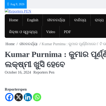
Skip
Aug 9, 2026
to
content
Home
English
ଜୀବନଚର୍ଯ୍ୟା
ବାଣିଜ୍ୟ
ରାଜ୍ୟ
ଶିକ୍ଷା ଓ ସ୍ୱାସ୍ଥ୍ୟ
Video
PDF
Home
ଜୀବନଚର୍ଯ୍ୟା
Kumar Purnima : କୁମାର ପୂର୍ଣ୍ଣିମାରେ ୮ ଟି
Kumar Purnima : କୁମାର ପୂର୍ଣ
ଲକ୍ଷ୍ମୀ ଖୁସି ହେବେ
October 16, 2024
Reporters Pen
Reporterspen