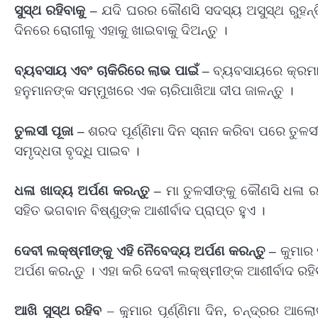
ସୁସ୍ଥ ରହିବାକୁ –
ଯଦି ଘରର କୌଣସି ସଦସ୍ୟ ଅସୁସ୍ଥ ରୁହନ୍ତି,
ଦିନରେ ରୋଗୀକୁ ଏହାକୁ ଖାଇବାକୁ ଦିଅନ୍ତୁ ।
ବ୍ୟବସାୟ ଏବଂ ଚାକିରିରେ ଲାଭ ପାଇଁ –
ବ୍ୟବସାୟରେ କ୍ରମାଗତ
ହନୁମାନଙ୍କ ସମ୍ମୁଖରେ ଏକ ଚାରିପାଖିଆ ଦୀପ ଜାଳନ୍ତୁ ।
ତୁଲସୀ ପୂଜା –
ଶରଦ ପୂର୍ଣ୍ଣିମା ଦିନ ସ୍ନାନ କରିବା ପରେ ତୁଳସ
ସମୃଦ୍ଧତା ବୃଦ୍ଧି ପାଇବ ।
ଧଳା ଖାଦ୍ୟ ଅର୍ପଣ କରନ୍ତୁ –
ମା ତୁଳସୀଙ୍କୁ କୌଣସି ଧଳା ରଙ
ସହିତ ଭଗବାନ ବିଷ୍ଣୁଙ୍କ ଆଶୀର୍ବାଦ ପ୍ରାପ୍ତ ହୁଏ ।
ଦେବୀ ଲକ୍ଷ୍ମୀଙ୍କୁ ଏହି ନୈବେଦ୍ୟ ଅର୍ପଣ କରନ୍ତୁ –
କୁମାର ପ
ଅର୍ପଣ କରନ୍ତୁ । ଏହା କରି ଦେବୀ ଲକ୍ଷ୍ମୀଙ୍କ ଆଶୀର୍ବାଦ ରହି
ଆଖି ସୁସ୍ଥ ରହିବ
– କୁମାର ପୂର୍ଣ୍ଣିମା ଦିନ, ଚନ୍ଦ୍ରର ଆଲୋ