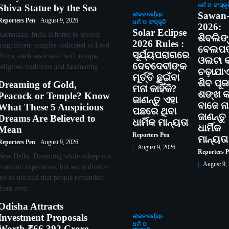
ଧର୍ମ ଓ ସଂସ୍କୃ
Shiva Statue by the Sea
Sawan
ଜୀବନଚର୍ଯ୍ୟା
Reporters Pen
August 9, 2026
ଧର୍ମ ଓ ସଂସ୍କୃତି
2026:
Solar Eclipse
Karnataka: India is home to several
ଶିବଲିଙ
2026 Rules :
magnificent temples dedicated to Lord
ବେଲପତ
ସୂର୍ଯ୍ୟପରାଗରେ
Shiva, each associated with unique
ଓଲଟା କା
ଦେବଦେବୀଙ୍କ
religious traditions and fascinating…
ଚଢ଼ାଯା
ମୂର୍ତ୍ତି ଛୁଇଁବା
ଶିବ ପୂଜ
Dreaming of Gold,
ମନା କାହିଁକି?
ଶଙ୍ଖ କାହ
Peacock or Temple? Know
ଜାଣନ୍ତୁ ଏହା
ବାଜେ ନାହ
What These 5 Auspicious
ପଛରେ ଥିବା
ଜାଣନ୍ତୁ
Dreams Are Believed to
ଧାର୍ମିକ ମାନ୍ୟତା
ଧାର୍ମିକ
Mean
Reporters Pen
ମାନ୍ୟତା
Reporters Pen
August 9, 2026
August 9, 2026
Reporters 
New Delhi: Dreaming while asleep is a
August 9,
common experience, but some dreams
are so unusual that people remember
them even…
Odisha Attracts
Investment Proposals
ଜୀବନଚର୍ଯ୍ୟା
ଧର୍ମ ଓ
Worth ₹66,392 Crore,