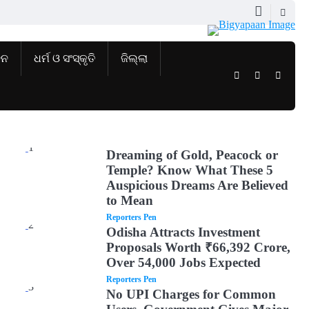
ଜନ
ଧର୍ମ ଓ ସଂସ୍କୃତି
ଜିଲ୍ଲା
Twitter
Facebook
Instag
1
Dreaming of Gold, Peacock or
Temple? Know What These 5
Auspicious Dreams Are Believed
to Mean
Reporters Pen
2
Odisha Attracts Investment
Proposals Worth ₹66,392 Crore,
Over 54,000 Jobs Expected
Reporters Pen
3
No UPI Charges for Common