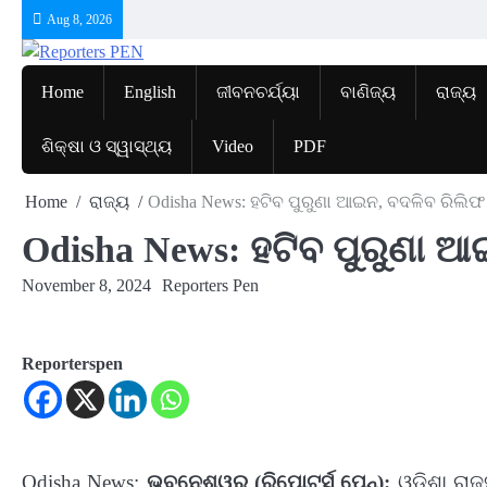
Skip
Aug 8, 2026
to
content
Home
English
ଜୀବନଚର୍ଯ୍ୟା
ବାଣିଜ୍ୟ
ରାଜ୍ୟ
ଶିକ୍ଷା ଓ ସ୍ୱାସ୍ଥ୍ୟ
Video
PDF
Home
ରାଜ୍ୟ
Odisha News: ହଟିବ ପୁରୁଣା ଆଇନ, ବଦଳିବ ରିଲିଫ
Odisha News: ହଟିବ ପୁରୁଣା 
November 8, 2024
Reporters Pen
Reporterspen
Odisha News:
ଭୁବନେଶ୍ୱର (ରିପୋଟର୍ସ ପେନ୍‌):
ଓଡ଼ିଶା ରା