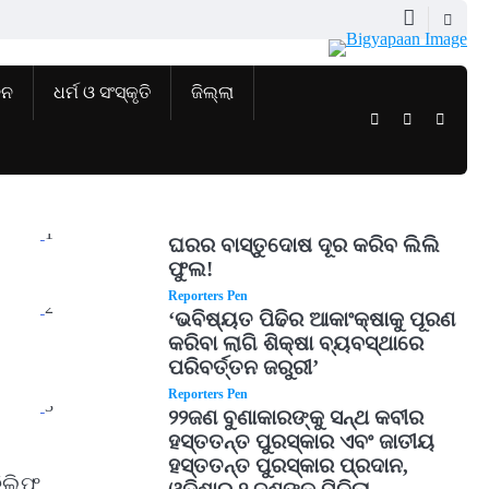
ଜନ
ଧର୍ମ ଓ ସଂସ୍କୃତି
ଜିଲ୍ଲା
Twitter
Facebook
Instag
1
ଘରର ବାସ୍ତୁଦୋଷ ଦୂର କରିବ ଲିଲି
ଫୁଲ!
Reporters Pen
2
‘ଭବିଷ୍ୟତ ପିଢିର ଆକାଂକ୍ଷାକୁ ପୂରଣ
କରିବା ଲାଗି ଶିକ୍ଷା ବ୍ୟବସ୍ଥାରେ
ପରିବର୍ତ୍ତନ ଜରୁରୀ’
Reporters Pen
3
୨୨ଜଣ ବୁଣାକାରଙ୍କୁ ସନ୍ଥ କବୀର
ହସ୍ତତନ୍ତ ପୁରସ୍କାର ଏବଂ ଜାତୀୟ
ହସ୍ତତନ୍ତ ପୁରସ୍କାର ପ୍ରଦାନ,
ରିଲିଫ