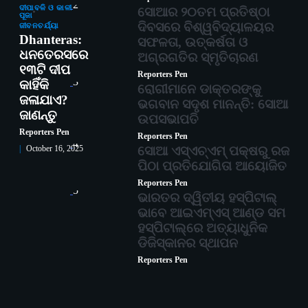
2
ଦୀପାବଳି ଓ କାଳୀ
ସୋଆର ୨୦ତମ ପ୍ରତିଷ୍ଠା
ପୂଜା
ଦିବସରେ ବିଶ୍ୱବିଦ୍ୟାଳୟର
ଜୀବନଚର୍ଯ୍ୟା
Dhanteras:
ସଫଳତା, ଉତ୍କର୍ଷତା ଓ
ଧନତେରସରେ
ଅଗ୍ରଗତିର ସ୍ମୃତିଚାରଣ
୧୩ଟି ଦୀପ
Reporters Pen
3
କାହିଁକି
ରୋଗୀମାନେ ଡାକ୍ତରଙ୍କୁ
ଜଳାଯାଏ?
ଭଗବାନ ସଦୃଶ ମାନନ୍ତି: ସୋଆ
ଜାଣନ୍ତୁ
ଉପସଭାପତି
Reporters Pen
Reporters Pen
4
ସୋଆ ଏସ୍‌ଏଚ୍‌ଏମ୍ ପକ୍ଷରୁ ରଜ
October 16, 2025
ପିଠା ପ୍ରତିଯୋଗିତା ଆୟୋଜିତ
Reporters Pen
5
ଭାରତର ଦ୍ୱିତୀୟ ହସ୍ପିଟାଲ୍
ଭାବେ ଆଇଏମ୍‌ଏସ୍ ଆଣ୍ଡ ସମ
ହସ୍ପିଟାଲ୍‌ରେ ଅତ୍ୟାଧୁନିକ
ଡିଜିସ୍କାନର ସ୍ଥାପନ
Reporters Pen