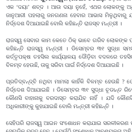
ଏକ ‘ଦୟା’ ଶବ୍ଦ । ଆଉ ଦୟା ନୁହେଁ, ଏଥର ଲୋକଙ୍କୁ 
ଜାନୁଆରୀ ପହଲାରୁ ଜନଗଣନା ହେବାର ଆଭାସ ମିଳୁଥିବାରୁ ଯ
ନିର୍ଦ୍ଦେଶ ଦିଆଯାଇଛି ବୋଲି କହିଛନ୍ତି ରାଜସ୍ବ ମନ୍ତ୍ରୀ ।
ରାଜସ୍ୱ ସେବାର କାମ କେତେ ଠିକ୍ ଭାବେ ଗରିବ ଲୋକଙ୍କ 
କହିଛନ୍ତି ରାଜସ୍ୱ ମନ୍ତ୍ରୀ । ଡିସେମ୍ବର ୩୧ ସୁଦ୍ଧା ସମ
କର୍ତ୍ତୃପକ୍ଷ ତହସିଲ କାର୍ଯ୍ୟାଳୟ ଦୌଡ଼ିବା ବଦଳରେ ତହସିଲ 
ବିଳମ୍ବ ହେଉଛି, ତାକୁ ସରିବା ପାଇଁ ନିର୍ଦ୍ଦେଶ ଦିଆଯାଇଛି ।
ପ୍ରତିଦ୍ବନ୍ଦ୍ବି ନଥିବା ମାମଲା କାହିଁକି ବିଳମ୍ବ ହେଉଛି ? 
ନିର୍ଦ୍ଦେଶ ଦିଆଯାଇଛି । ଡିସେମ୍ବର ୩୧ ସୁଦ୍ଧା ଚୂଡାନ୍ତ ର
କୌଣସି ବାହାନାକୁ ବରଦାସ୍ତ କରାଯିବ ନାହିଁ । ଯଦି କୌଣ
ଅଧିକାରୀଙ୍କୁ କୁହାଯାଇଛି ବୋଲି ମନ୍ତ୍ରୀ କହିଛନ୍ତି ।
ସେହିପରି ରାଜସ୍ୱ ଆଇନ ସଂଶୋଧନ କରାଯାଇ ସରଳୀକରଣ ପାଇଁ
ସେଗୁଡିକ ରଦ୍ଦ ହେବ । ଯେଉଁଠି ସଂଶୋଧନ ଆବଶ୍ୟକତା ଅଛି,