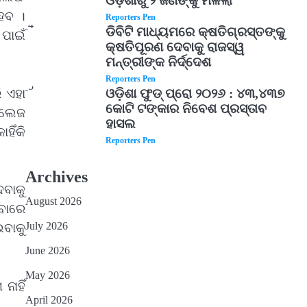
ଓଡ଼ିଶାରୁ ୨ ଜଣଙ୍କୁ ମିଳିଲା
େବ ।
Reporters Pen
4
ଡିବିଟି ମାଧ୍ୟମରେ କ୍ଷତିଗ୍ରସ୍ତଙ୍କୁ
ପାଇଁ
କ୍ଷତିପୂରଣ ଦେବାକୁ ରାଜସ୍ୱ
ମନ୍ତ୍ରୀଙ୍କ ନିର୍ଦ୍ଦେଶ
Reporters Pen
5
 ଏହା
ଓଡ଼ିଶା ଫୁଡ୍ ପ୍ରୋ ୨୦୨୬ : ୪୩,୪୩୭
କୋଟି ଟଙ୍କାର ନିବେଶ ପ୍ରସ୍ତାବ
 କଲେଜ
ହାସଲ
ହିଁକି
Reporters Pen
Archives
େବାକୁ
August 2026
ଇବାରେ
July 2026
ବାକୁ
June 2026
May 2026
ାହିଁ
April 2026