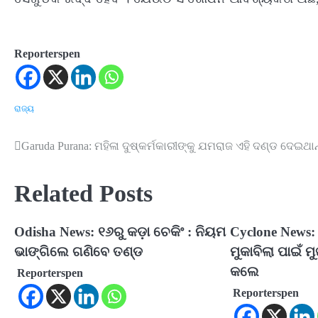
Reporterspen
ରାଜ୍ୟ
Garuda Purana: ମହିଳା ଦୁଷ୍କର୍ମକାରୀଙ୍କୁ ଯମରାଜ ଏହି ଦଣ୍ଡ ଦେଇଥାନ୍
Post
navigation
Related Posts
Odisha News: ୧୬ରୁ କଡ଼ା ଚେକିଂ : ନିୟମ
Cyclone News: 
ଭାଙ୍ଗିଲେ ଗଣିବେ ତଣ୍ଡ
ମୁକାବିଲା ପାଇଁ ମ
କଲେ
Reporterspen
Reporterspen