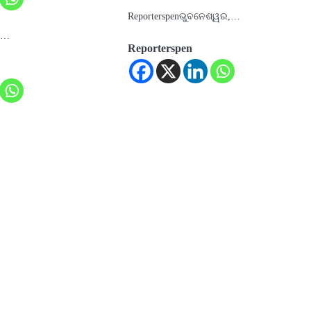
Reporterspenଭୁବନେଶ୍ୱର,…
ne…
Reporterspen