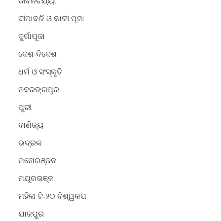
ଜୀବନଚର୍ଯ୍ୟା
ଦୀପାବଳି ଓ କାଳୀ ପୂଜା
ଦୁର୍ଗାପୂଜା
ଦେଶ-ବିଦେଶ
ଧର୍ମ ଓ ସଂସ୍କୃତି
ନବରଙ୍ଗପୁର
ପୁରୀ
ବାଣିଜ୍ୟ
ଭଦ୍ରକ
ମନୋରଞ୍ଜନ
ମୟୂରଭଞ୍ଜ
ମହିଳା ଟି-୨୦ ବିଶ୍ୱକପ
ଯାଜପୁର