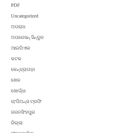
PDF
Uncategorized
ଅପରାଧ
ଅପରେସନ୍ ସିନ୍ଦୁର
ଆଇପିଏଲ
କଟକ
କେନ୍ଦ୍ରାପଡ଼ା
ଖେଳ
ଖୋର୍ଦ୍ଧା
ଚାଂପିଅନ୍ସ ଟ୍ରଫି
ଜଗତସିଂହପୁର
ଜିଲ୍ଲା