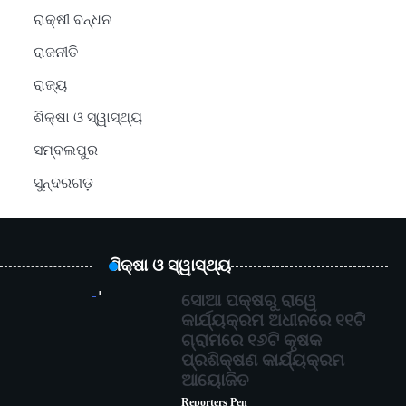
ରାକ୍ଷୀ ବନ୍ଧନ
ରାଜନୀତି
ରାଜ୍ୟ
ଶିକ୍ଷା ଓ ସ୍ୱାସ୍ଥ୍ୟ
ସମ୍ବଲପୁର
ସୁନ୍ଦରଗଡ଼
ଶିକ୍ଷା ଓ ସ୍ୱାସ୍ଥ୍ୟ
1
ସୋଆ ପକ୍ଷରୁ ରାୱେ
କାର୍ଯ୍ୟକ୍ରମ ଅଧୀନରେ ୧୧ଟି
ଗ୍ରାମରେ ୧୬ଟି କୃଷକ
ପ୍ରଶିକ୍ଷଣ କାର୍ଯ୍ୟକ୍ରମ
ଆୟୋଜିତ
Reporters Pen