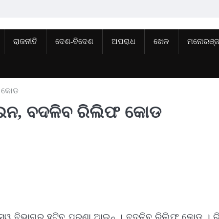
ରାଜନୀତି
ଦେଶ-ବିଦେଶ
ଅପରାଧ
ଖେଳ
ମନୋରଞ୍
 କୋଡ
ଆଇନ, ବଦଳିବ ରିଲିଫ କୋଡ
ଜସ୍ୱ ବିଭାଗରୁ ହଟିବ ପୁରୁଣା ଆଇନ୍ । ବଦଳିବ ରିଲିଫ କୋଡ । 