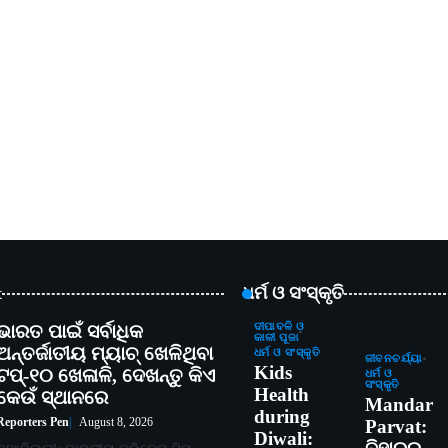
t
ଧର୍ମ ଓ ସଂସ୍କୃତି
ଭାରତ ପାଇଁ ସର୍ବାଧିକ
ଦୀପାବଳି ଓ
କାଳୀ ପୂଜା
ଅନ୍ତର୍ଜାତୀୟ ମ୍ୟାଚ୍ ଖେଳିଥିବା
ଧର୍ମ ଓ ସଂସ୍କୃତି
ଜୀବନଚର୍ଯ୍ୟା
Kids
ଟପ୍-୧୦ ଖେଳାଳି, ଦେଖନ୍ତୁ କିଏ
ଧର୍ମ ଓ
ସଂସ୍କୃତି
Health
କେଉଁ ସ୍ଥାନରେ
Mandar
during
Reporters Pen
August 8, 2026
Parvat:
Diwali: