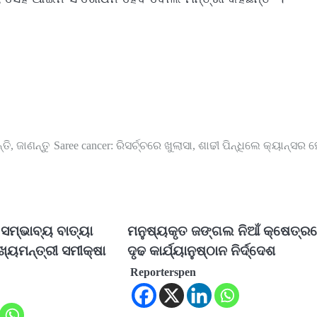
ତି, ଜାଣନ୍ତୁ
Saree cancer: ରିସର୍ଚ୍ଚରେ ଖୁଲାସା, ଶାଢୀ ପିନ୍ଧିଲେ କ୍ୟାନ୍ସର 
ସମ୍ଭାବ୍ୟ ବାତ୍ୟା
ମନୁଷ୍ୟକୃତ ଜଙ୍ଗଲ ନିଆଁ କ୍ଷେତ୍ର
ୁଖ୍ୟମନ୍ତ୍ରୀ ସମୀକ୍ଷା
ଦୃଢ କାର୍ଯ୍ୟାନୁଷ୍ଠାନ ନିର୍ଦ୍ଦେଶ
Reporterspen