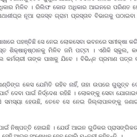
ଅଧିକାର ମିଳିବ । ରିଲିଫ କୋଡ ଅଧିକାର ଆଇନରେ ପରିଣତ ହ
ଥାଶୀଘ୍ର ନୂଆ ରାଜସ୍ବ ଗ୍ରାମ ପ୍ରସ୍ତାବ ବିଭାଗକୁ ପଠାଇବା 
ପାଖରେ ପହଞ୍ଚିଛି ସେ ନେଇ ଲୋକସେବା ଭବନରେ ସମୀକ୍ଷା କରି
ସ୍ତ ଶିକ୍ଷାନୁଷ୍ଠାନକୁ ମିଳିବ ଜମି ପଟ୍ଟା । ଏଣିକି ସ୍କୁଲ,
କର୍ମଚାରୀ ତାଙ୍କ ପାଖକୁ ଯିବେ । ବିଭିନ୍ନ ପ୍ରମାଣ ପତ୍ର କା
ପେଣ୍ଡିଙ୍ଗ କେସ ଯେମିତି ରହିବ ନାହିଁ, ତାହା ଉପରେ ଗୁରୁତ୍ବ ଦ
ିପୋର୍ଟ ଦେବା ପାଇଁ ନିର୍ଦ୍ଦେଶ ରହିଛି । ଲୋକଙ୍କୁ ସେବା ଯୋଗା
ସି ସମସ୍ୟା ହେଉଛି, ତେବେ ସେ ନେଇ ଜିଲ୍ଲାପାଳଙ୍କୁ ଜଣାଇ
 ନିଷ୍ପତ୍ତି ହୋଇଛି । ଯେଉଁ ଆଇନ ଗୁଡିକର ପ୍ରାସଙ୍ଗିକତା ନ
 ସେହି ଆଇନ ସଂଶୋଧନ ହେବ ବୋଲି ମନ୍ତ୍ରୀ କହିଛନ୍ତି ।