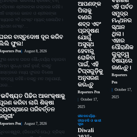
ବିହାରର
ନୂଆଦିଲ୍ଲୀ: ଭାରତୀୟ କ୍ରିକେଟ୍ ଟିମ୍
ଆପଣଙ୍କ
ଏହି ପର୍ବତ
ବର୍ତ୍ତମାନ ଶ୍ରୀଲଙ୍କା ଗସ୍ତରେ ରହିଛି।
ପିଲାକୁ
ସମୁଦ୍ର
ଏହି ଗସ୍ତରେ ଭାରତ ଓ ଶ୍ରୀଲଙ୍କା
ବାଣର
ମଧ୍ୟରେ ୨ଟି ଟେଷ୍ଟ ମ୍ୟାଚ୍ ଖେଳାଯିବ।
ମନ୍ଥନର
ଶବ୍ଦ ଏବଂ
ପ୍ରଥମ ଟେଷ୍ଟ…
ସ୍ଥାନ
ପ୍ରଦୂଷଣ
ଥିଲା।
ଘରର ବାସ୍ତୁଦୋଷ ଦୂର କରିବ
ଯୋଗୁଁ
ଏହାର
ଲିଲି ଫୁଲ!
ଅସୁସ୍ଥ
ପୌରାଣିକ
ହେବାରୁ
Reporters Pen
August 8, 2026
ଗୁରୁତ୍ୱ
ରୋକିବା
ଫୁଲ କେବଳ ଘରର ସୌନ୍ଦର୍ଯ୍ୟ ବଢ଼ାଇବା
ବିଷୟରେ
ପାଇଁ, ଏହି
କିମ୍ବା ସୁଗନ୍ଧ ପାଇଁ ନୁହେଁ, ବାସ୍ତୁ
ଜାଣନ୍ତୁ।
ଟିପ୍ସଗୁଡ଼ିକୁ
ଶାସ୍ତ୍ରରେ ମଧ୍ୟ ଫୁଲର ବିଶେଷ
Reporters
ଅନୁସରଣ
ମହତ୍ତ୍ୱ ରହିଛି। ବାସ୍ତୁ ମତ ଅନୁଯାୟୀ,
Pen
କରନ୍ତୁ
ଘରେ…
October 17,
Reporters Pen
‘ଭବିଷ୍ୟତ ପିଢିର ଆକାଂକ୍ଷାକୁ
2025
October 17,
ପୂରଣ କରିବା ଲାଗି ଶିକ୍ଷା
2025
ବ୍ୟବସ୍ଥାରେ ପରିବର୍ତ୍ତନ
ଜରୁରୀ’
ଜୀବନଚର୍ଯ୍ୟା
ଦୀପାବଳି ଓ କାଳୀ
Reporters Pen
August 7, 2026
ପୂଜା
Diwali
ଭୁବନେଶ୍ୱର, (ରିପୋର୍ଟର୍ସ ପେନ୍‌): ବ୍ରିକ୍ସ
2025: