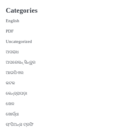
Categories
English
PDF
Uncategorized
ଅପରାଧ
ଅପରେସନ୍ ସିନ୍ଦୁର
ଆଇପିଏଲ
କଟକ
କେନ୍ଦ୍ରାପଡ଼ା
ଖେଳ
ଖୋର୍ଦ୍ଧା
ଚାଂପିଅନ୍ସ ଟ୍ରଫି