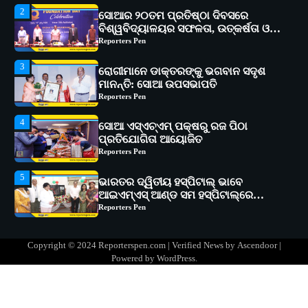
3
ରୋଗୀମାନେ ଡାକ୍ତରଙ୍କୁ ଭଗବାନ ସଦୃଶ
ମାନନ୍ତି: ସୋଆ ଉପସଭାପତି
Reporters Pen
4
ସୋଆ ଏସ୍‌ଏଚ୍‌ଏମ୍ ପକ୍ଷରୁ ରଜ ପିଠା
ପ୍ରତିଯୋଗିତା ଆୟୋଜିତ
Reporters Pen
5
ଭାରତର ଦ୍ୱିତୀୟ ହସ୍ପିଟାଲ୍ ଭାବେ
ଆଇଏମ୍‌ଏସ୍ ଆଣ୍ଡ ସମ ହସ୍ପିଟାଲ୍‌ରେ
ଅତ୍ୟାଧୁନିକ ଡିଜିସ୍କାନର ସ୍ଥାପନ
Reporters Pen
1
ସୋଆ ପକ୍ଷରୁ ରାୱେ କାର୍ଯ୍ୟକ୍ରମ ଅଧୀନରେ
୧୧ଟି ଗ୍ରାମରେ ୧୬ଟି କୃଷକ ପ୍ରଶିକ୍ଷଣ
କାର୍ଯ୍ୟକ୍ରମ ଆୟୋଜିତ
Reporters Pen
2
ସୋଆର ୨୦ତମ ପ୍ରତିଷ୍ଠା ଦିବସରେ
Copyright © 2024 Reporterspen.com | Verified News by
Ascendoor
|
ବିଶ୍ୱବିଦ୍ୟାଳୟର ସଫଳତା, ଉତ୍କର୍ଷତା ଓ
Powered by
WordPress
.
ଅଗ୍ରଗତିର ସ୍ମୃତିଚାରଣ
Reporters Pen
3
ରୋଗୀମାନେ ଡାକ୍ତରଙ୍କୁ ଭଗବାନ ସଦୃଶ
ମାନନ୍ତି: ସୋଆ ଉପସଭାପତି