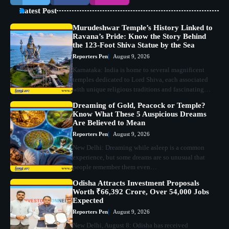
Latest Post
Murudeshwar Temple’s History Linked to
Ravana’s Pride: Know the Story Behind
the 123-Foot Shiva Statue by the Sea
Reporters Pen
August 9, 2026
Karnataka: India is home to several magnificent
temples dedicated to Lord Shiva, each associated
with unique religious traditions and fascinating…
Dreaming of Gold, Peacock or Temple?
Know What These 5 Auspicious Dreams
Are Believed to Mean
Reporters Pen
August 9, 2026
New Delhi: Dreaming while asleep is a common
experience, but some dreams are so unusual that
people remember them even…
Odisha Attracts Investment Proposals
Worth ₹66,392 Crore, Over 54,000 Jobs
Expected
Reporters Pen
August 9, 2026
New Delhi, August 8: Odisha has received