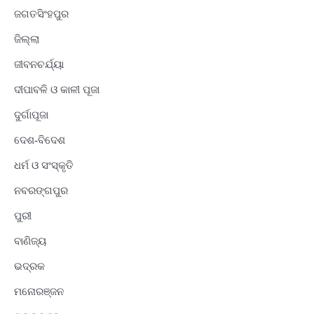
ଜଗତସିଂହପୁର
ଜିଲ୍ଲା
ଜୀବନଚର୍ଯ୍ୟା
ଦୀପାବଳି ଓ କାଳୀ ପୂଜା
ଦୁର୍ଗାପୂଜା
ଦେଶ-ବିଦେଶ
ଧର୍ମ ଓ ସଂସ୍କୃତି
ନବରଙ୍ଗପୁର
ପୁରୀ
ବାଣିଜ୍ୟ
ଭଦ୍ରକ
ମନୋରଞ୍ଜନ