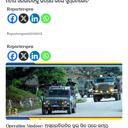
ମମତା ସରକାରଙ୍କୁ ଭର୍ତ୍ସନା କଲେ ସୁପ୍ରିମକୋର୍ଟ
Reporterspen
Reporterspenକୋଲକତା…
Reporterspen
Operation Sindoor: ଅସ୍ତ୍ରବିରତିର ଦୁଇ ଦିନ ପରେ ଜମ୍ମୁ-