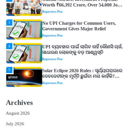
Government Gives Major Relief
Reporters Pen
4
UPI ବ୍ୟବହାର ପାଇଁ ଲାଗିବ ନାହିଁ କୌଣସି ଚାର୍ଜ,
ସାଧାରଣ ଲୋକଙ୍କୁ ବଡ଼ ଆଶ୍ୱସ୍ତି
Reporters Pen
5
Solar Eclipse 2026 Rules : ସୂର୍ଯ୍ୟପରାଗରେ
ଦେବଦେବୀଙ୍କ ମୂର୍ତ୍ତି ଛୁଇଁବା ମନା କାହିଁକି?
ଜାଣନ୍ତୁ ଏହା ପଛରେ ଥିବା ଧାର୍ମିକ ମାନ୍ୟତା
Reporters Pen
1
Dreaming of Gold, Peacock or Temple?
Know What These 5 Auspicious Dreams
Are Believed to Mean
Reporters Pen
2
Odisha Attracts Investment Proposals
Worth ₹66,392 Crore, Over 54,000 Jobs
Archives
Expected
Reporters Pen
August 2026
3
No UPI Charges for Common Users,
Government Gives Major Relief
July 2026
Reporters Pen