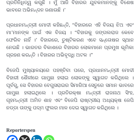
ପ୍ରତିନିଧିତ୍ୱ କରୁଛି । ମୁଁ ଆଜି ବିହାରର ଯୁବକମାନଙ୍କୁ ବିଶେଷ
ଭାବରେ ଅଭିନନ୍ଦନ ଜଣାଉଛି ।’
ପ୍ରଧାନମନ୍ତ୍ରୀ ମୋଦୀ କହିଛନ୍ତି, “ବିହାରରେ ଏହି ବିଜୟ ଝିଅ ଏବଂ
ମା’ମାନଙ୍କ ପାଇଁ ଏକ ବିଜୟ । “ବିହାରକୁ ଜଙ୍ଗଲରାଜ କେବେ
ଫେରିବ ନାହିଁ ।’ ବିହାରରେ, ତୁଷ୍ଟିକରଣ ଏବେ ସନ୍ତୋଷର ସ୍ଥାନ
ନେଇଛି । ଭାରତର ବିକାଶରେ ବିହାରର ଲୋକମାନେ ପ୍ରମୁଖ ଭୂମିକା
ଗ୍ରହଣ କରନ୍ତି । ବିହାରର ଅଭିବୃଦ୍ଧି ଅଟଳ ।”
ବିଜେପି ମୁଖ୍ୟାଳୟରେ ପହଞ୍ଚିବା ପରେ, ପ୍ରଧାନମନ୍ତ୍ରୀ ମୋଦୀ
ବିହାରୀ ଶୈଳୀରେ ଗାମୁଛା ହଲାଇ ଲୋକଙ୍କୁ ସ୍ୱାଗତ କରିଥିଲେ ।
ପୂର୍ବରୁ, ସେ ବିହାରର ବେଗୁସରାଇର ସିମାରିଆ ସେତୁରେ ସମାନ ଭାବରେ
ଗାମୁଛା ହଲାଇଥିଲେ । ପ୍ରତିରକ୍ଷା ମନ୍ତ୍ରୀ ରାଜନାଥ ସିଂହ,
ଗୃହମନ୍ତ୍ରୀ ଅମିତ ଶାହ ଏବଂ ବିଜେପି ରାଷ୍ଟ୍ରୀୟ ଅଧ୍ୟକ୍ଷ ଜେପି
ନଡ୍ଡା ତାଙ୍କୁ ପଦ୍ମ ଫୁଲର ମାଳ ଦେଇ ସ୍ୱାଗତ କରିଥିଲେ ।
Reporterspen