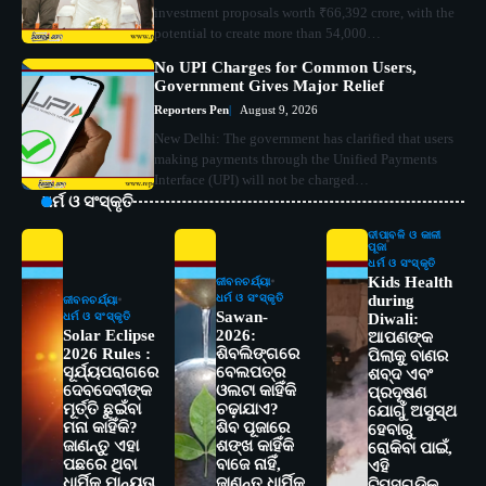
investment proposals worth ₹66,392 crore, with the
potential to create more than 54,000…
No UPI Charges for Common Users,
Government Gives Major Relief
Reporters Pen
August 9, 2026
New Delhi: The government has clarified that users
making payments through the Unified Payments
Interface (UPI) will not be charged…
ଧର୍ମ ଓ ସଂସ୍କୃତି
ଦୀପାବଳି ଓ କାଳୀ
ପୂଜା
ଧର୍ମ ଓ ସଂସ୍କୃତି
Kids Health
ଜୀବନଚର୍ଯ୍ୟା
ଧର୍ମ ଓ ସଂସ୍କୃତି
during
ଜୀବନଚର୍ଯ୍ୟା
Sawan-
ଧର୍ମ ଓ ସଂସ୍କୃତି
Diwali:
Solar Eclipse
2026:
ଆପଣଙ୍କ
2026 Rules :
ଶିବଲିଙ୍ଗରେ
ପିଲାକୁ ବାଣର
ସୂର୍ଯ୍ୟପରାଗରେ
ବେଲପତ୍ର
ଶବ୍ଦ ଏବଂ
ଦେବଦେବୀଙ୍କ
ଓଲଟା କାହିଁକି
ପ୍ରଦୂଷଣ
ମୂର୍ତ୍ତି ଛୁଇଁବା
ଚଢ଼ାଯାଏ?
ଯୋଗୁଁ ଅସୁସ୍ଥ
ମନା କାହିଁକି?
ଶିବ ପୂଜାରେ
ହେବାରୁ
ଜାଣନ୍ତୁ ଏହା
ଶଙ୍ଖ କାହିଁକି
ରୋକିବା ପାଇଁ,
ପଛରେ ଥିବା
ବାଜେ ନାହିଁ,
2
ଏହି
ସୋଆର ୨୦ତମ ପ୍ରତିଷ୍ଠା ଦିବସରେ
ଧାର୍ମିକ ମାନ୍ୟତା
ଜାଣନ୍ତୁ ଧାର୍ମିକ
ଟିପ୍ସଗୁଡ଼ିକୁ