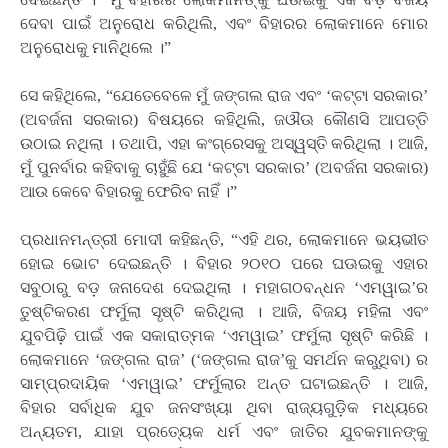
ଦେବା ପାଇଁ ଅନୁରୋଧ କରିଥିଲି, ଏବଂ ବିହାରର ଲୋକମାନେ ମୋର
ଅନୁରୋଧକୁ ମାନିଥିଲେ ।”
ସେ କହିଥିଲେ, “ଯେତେବେଳେ ମୁଁ ଜଙ୍ଗଲ ରାଜ ଏବଂ ‘କଟ୍ଟା ସରକାର’
(ଅବର୍ଜନା ସରକାର) ବିଷୟରେ କହିଥିଲି, ଜଔଊ କୌଣସି ଆପତ୍ତି
ଉଠାଇ ନଥିଲା । ତଥାପି, ଏହା କଂଗ୍ରେସକୁ ଅସ୍ୱସ୍ତି କରିଥିଲା । ଆଜି,
ମୁଁ ପୁନର୍ବାର କହିବାକୁ ଚାହୁଁଛି ଯେ ‘କଟ୍ଟା ସରକାର’ (ଅବର୍ଜନା ସରକାର)
ଆଉ କେବେ ବିହାରକୁ ଫେରିବ ନାହିଁ ।”
ପ୍ରଧାନମନ୍ତ୍ରୀ ମୋଦୀ କହିଛନ୍ତି, “ଏହି ଥର, ଲୋକମାନେ ଭୟଭୀତ
ହୋଇ ଭୋଟ ଦେଇଛନ୍ତି । ବିହାର ୨୦୧୦ ପରେ ଘଊଇକୁ ଏହାର
ସବୁଠାରୁ ବଡ଼ ଜନାଦେଶ ଦେଇଥିଲା । ମହାଗଠବନ୍ଧନ ‘ଏମୱାଇ’ର
ତୁଷ୍ଟିକରଣ ଫର୍ମୁଲା ସୃଷ୍ଟି କରିଥିଲା । ଆଜି, ବିଜୟ ମହିଳା ଏବଂ
ଯୁବପିଢ଼ି ପାଇଁ ଏକ ସକାରାତ୍ମକ ‘ଏମୱାଇ’ ଫର୍ମୁଲା ସୃଷ୍ଟି କରିଛି ।
ଲୋକମାନେ ‘ଜଙ୍ଗଲ ରାଜ’ (‘ଜଙ୍ଗଲ ରାଜ’କୁ ସମର୍ଥନ କରୁଥିବା) ର
ସାମ୍ପ୍ରଦାୟିକ ‘ଏମୱାଇ’ ଫର୍ମୁଲାର ଅନ୍ତ ଘଟାଇଛନ୍ତି । ଆଜି,
ବିହାର ସର୍ବାଧିକ ଯୁବ ଜନସଂଖ୍ୟା ଥିବା ରାଜ୍ୟଗୁଡ଼ିକ ମଧ୍ୟରେ
ଅନ୍ୟତମ, ଯାହା ପ୍ରତ୍ୟେକ ଧର୍ମ ଏବଂ ଜାତିର ଯୁବକମାନଙ୍କୁ