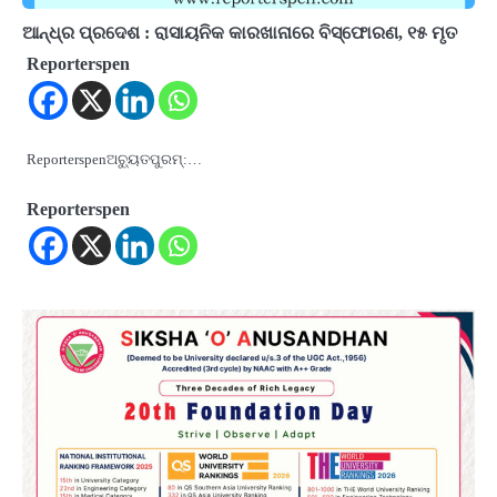
ଆନ୍ଧ୍ର ପ୍ରଦେଶ : ରାସାୟନିକ କାରଖାନାରେ ବିସ୍ଫୋରଣ, ୧୫ ମୃତ
Reporterspen
Reporterspenଅଚ୍ୟୁତପୁରମ୍:…
Reporterspen
2
Odisha Attracts Investment Proposals
Worth ₹66,392 Crore, Over 54,000 Jobs