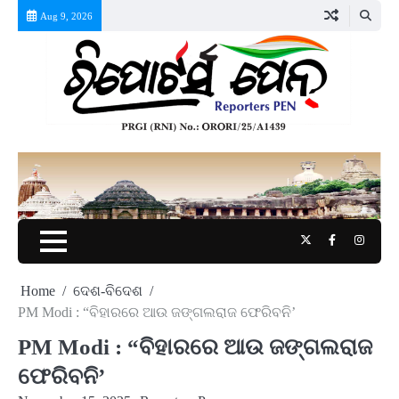
Skip
Aug 9, 2026
to
content
Twitter
Facebook
Instag
Home
ଦେଶ-ବିଦେଶ
PM Modi : “ବିହାରରେ ଆଉ ଜଙ୍ଗଲରାଜ ଫେରିବନି’
PM Modi : “ବିହାରରେ ଆଉ ଜଙ୍ଗଲରାଜ
ଫେରିବନି’