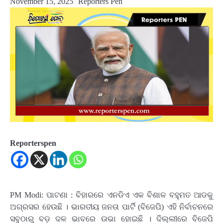
November 15, 2025
Reporters Pen
Reporterspen
PM Modi: ପାଟଣା : ବିହାରରେ ଏନଡିଏ ଏକ ବିଶାଳ ବହୁମତ ଆଡକୁ
ଅଗ୍ରସର ହେଉଛି । ଭାରତୀୟ ଜନତା ପାର୍ଟି (ବିଜେପି) ଏହି ନିର୍ବାଚନରେ
ସବୁଠାରୁ ବଡ଼ ଦଳ ଭାବରେ ଉଭା ହୋଇଛି । ଦିଲ୍ଲୀରେ ବିଜେପି