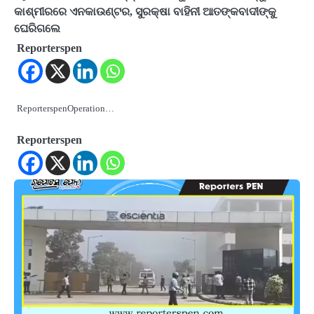
କାଶ୍ମୀରରେ ଏନକାଉଣ୍ଟର, ସୁରକ୍ଷା ବାହିନୀ ଆତଙ୍କବାଦୀଙ୍କୁ
ଘେରିଗଲେ
Reporterspen
ReporterspenOperation…
Reporterspen