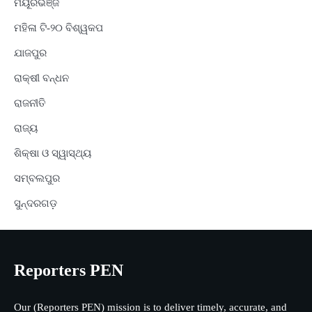
ମୟୂରଭଞ୍ଜ
ମହିଳା ଟି-୨୦ ବିଶ୍ୱକପ
ଯାଜପୁର
ରାକ୍ଷୀ ବନ୍ଧନ
ରାଜନୀତି
ରାଜ୍ୟ
ଶିକ୍ଷା ଓ ସ୍ୱାସ୍ଥ୍ୟ
ସମ୍ବଲପୁର
ସୁନ୍ଦରଗଡ଼
Reporters PEN
Our (Reporters PEN) mission is to deliver timely, accurate, and