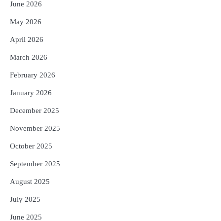
June 2026
4
UPI ବ୍ୟବହାର ପାଇଁ ଲାଗିବ ନାହିଁ କୌଣସି ଚାର୍ଜ,
May 2026
ସାଧାରଣ ଲୋକଙ୍କୁ ବଡ଼ ଆଶ୍ୱସ୍ତି
Reporters Pen
April 2026
5
Solar Eclipse 2026 Rules : ସୂର୍ଯ୍ୟପରାଗରେ
March 2026
ଦେବଦେବୀଙ୍କ ମୂର୍ତ୍ତି ଛୁଇଁବା ମନା କାହିଁକି?
ଜାଣନ୍ତୁ ଏହା ପଛରେ ଥିବା ଧାର୍ମିକ ମାନ୍ୟତା
February 2026
Reporters Pen
January 2026
December 2025
November 2025
October 2025
September 2025
August 2025
July 2025
June 2025