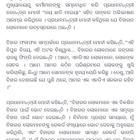
ମୁଖ୍ୟାଳୟରୁ କର୍ମୀମାନଙ୍କୁ ସମ୍ବୋଧିତ କରି ପ୍ରଧାନମନ୍ତ୍ରୀ
ନରେନ୍ଦ୍ର ମୋଦୀ “ଜୟ ଛାତି ମାଇୟା” ସହିତ ତାଙ୍କର ଅଭିଭାଷଣ
ଆରମ୍ଭ କରିଥିଲେ । ପ୍ରଧାନମନ୍ତ୍ରୀ ମୋଦୀ କହିଥିଲେ ଯେ ବିହାରର
ଲୋକମାନେ ଉଚ୍ଚସ୍ତରରେ ଅଛନ୍ତି ।
ବିହାର ଫଳାଫଳ ସମ୍ପର୍କରେ ପ୍ରଧାନମନ୍ତ୍ରୀ ମୋଦୀ କହିଛନ୍ତି, “ଏହି
ବିପୁଳ ବିଜୟ, ଏହି ଅଟଳ ବିଶ୍ୱାସ… ବିହାରର ଲୋକମାନେ ଜଙ୍ଗଲ
ରାଜକୁ ଫିଙ୍ଗି ଦେଇଛନ୍ତି । ଆମେ, ଏନଡିଏର ଲୋକମାନେ, ଲୋକଙ୍କ
ସେବକ । ଆମେ ଆମର କଠିନ ପରିଶ୍ରମରେ ଲୋକଙ୍କୁ ଖୁସି
କରିଚାଲିଛୁ, କିନ୍ତୁ ଆମେ ସେମାନଙ୍କ ହୃଦୟ ଚୋରି କରିଛୁ । ତେଣୁ, ଆଜି
ବିହାର ଦେଖାଇଛି ଯେ ପୁଣି ଥରେ, ଆମର ଏକ ଏନଡିଏ ସରକାର ରହିବ
।”
ପ୍ରଧାନମନ୍ତ୍ରୀ ମୋଦୀ କହିଛନ୍ତି, “ବିହାରର ଲୋକମାନେ ଏକ ବିକଶିତ
ବିହାର ପାଇଁ ଭୋଟ ଦେଇଛନ୍ତି । ବିହାରର ଲୋକମାନେ ଏକ ସମୃଦ୍ଧ
ବିହାର ପାଇଁ ଭୋଟ ଦେଇଛନ୍ତି । ନିର୍ବାଚନ ପ୍ରଚାର ସମୟରେ, ମୁଁ
ବିହାରର ଲୋକମାନଙ୍କୁ ରେକର୍ଡ ସଂଖ୍ୟାରେ ଭୋଟ ଦେବାକୁ ଅନୁରୋଧ
କରିଥିଲି, ଏବଂ ବିହାରର ଲୋକମାନେ ସମସ୍ତ ରେକର୍ଡ ଭାଙ୍ଗି
ଦେଇଛନ୍ତି ।” ମୁଁ ବିହାରର ଲୋକମାନଙ୍କୁ ଘଊଇକୁ ଏକ ବଡ଼ ବିଜୟ