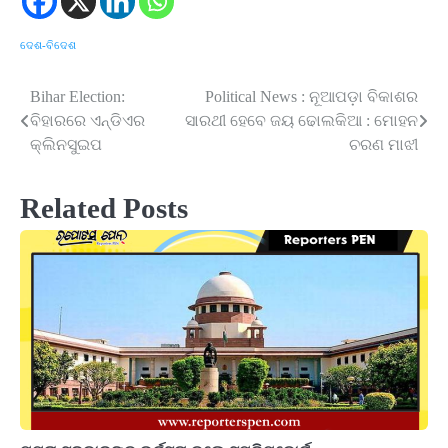
ଦେଶ-ବିଦେଶ
Bihar Election:
Political News : ନୂଆପଡ଼ା ବିକାଶର
Post
ବିହାରରେ ଏନ୍‌ଡିଏର
ସାରଥୀ ହେବେ ଜୟ ଢୋଲକିଆ : ମୋହନ
navigation
କ୍ଲିନସୁଇପ
ଚରଣ ମାଝୀ
Related Posts