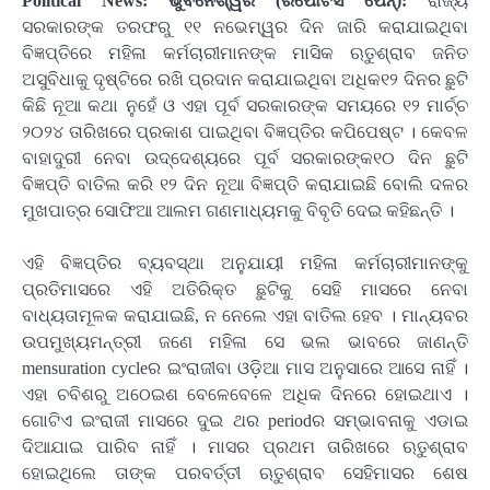
Political News: ଭୁବନେଶ୍ୱର (ରିପୋଟର୍ସ ପେନ୍‌):
ରାଜ୍ୟ
ସରକାରଙ୍କ ତରଫରୁ ୧୧ ନଭେମ୍ୱର ଦିନ ଜାରି କରାଯାଇଥିବା
ବିଜ୍ଞପ୍ତିରେ ମହିଳା କର୍ମଚାରୀମାନଙ୍କ ମାସିକ ଋତୁଶ୍ରାବ ଜନିତ
ଅସୁବିଧାକୁ ଦୃଷ୍ଟିରେ ରଖି ପ୍ରଦାନ କରାଯାଇଥିବା ଅଧିକ୧୨ ଦିନର ଛୁଟି
କିଛି ନୂଆ କଥା ନୁହେଁ ଓ ଏହା ପୂର୍ବ ସରକାରଙ୍କ ସମୟରେ ୧୨ ମାର୍ଚ୍ଚ
୨୦୨୪ ତାରିଖରେ ପ୍ରକାଶ ପାଇଥିବା ବିଜ୍ଞପ୍ତିର କପିପେଷ୍ଟ । କେବଳ
ବାହାଦୁରୀ ନେବା ଉଦ୍ଦେଶ୍ୟରେ ପୂର୍ବ ସରକାରଙ୍କ୧୦ ଦିନ ଛୁଟି
ବିଜ୍ଞପ୍ତି ବାତିଲ କରି ୧୨ ଦିନ ନୂଆ ବିଜ୍ଞପ୍ତି କରାଯାଇଛି ବୋଲି ଦଳର
ମୁଖପାତ୍ର ସୋଫିଆ ଆଲମ ଗଣମାଧ୍ୟମକୁ ବିବୃତି ଦେଇ କହିଛନ୍ତି ।
ଏହି ବିଜ୍ଞପ୍ତିର ବ୍ୟବସ୍ଥା ଅନୁଯାୟୀ ମହିଳା କର୍ମଚାରୀମାନଙ୍କୁ
ପ୍ରତିମାସରେ ଏହି ଅତିରିକ୍ତ ଛୁଟିକୁ ସେହି ମାସରେ ନେବା
ବାଧ୍ୟତାମୂଳକ କରାଯାଇଛି, ନ ନେଲେ ଏହା ବାତିଲ ହେବ । ମାନ୍ୟବର
ଉପମୁଖ୍ୟମନ୍ତ୍ରୀ ଜଣେ ମହିଳା ସେ ଭଲ ଭାବରେ ଜାଣନ୍ତି
mensuration cycleର ଇଂରାଜୀବା ଓଡ଼ିଆ ମାସ ଅନୁସାରେ ଆସେ ନାହିଁ ।
ଏହା ଚବିଶରୁ ଅଠେଇଶ ବେଳେବେଳେ ଅଧିକ ଦିନରେ ହୋଇଥାଏ ।
ଗୋଟିଏ ଇଂରାଜୀ ମାସରେ ଦୁଇ ଥର periodର ସମ୍ଭାବନାକୁ ଏଡାଇ
ଦିଆଯାଇ ପାରିବ ନାହିଁ । ମାସର ପ୍ରଥମ ତାରିଖରେ ଋତୁଶ୍ରାବ
ହୋଇଥିଲେ ତାଙ୍କ ପରବର୍ତ୍ତୀ ଋତୁଶ୍ରାବ ସେହିମାସର ଶେଷ