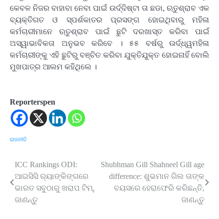
କେବଳ ନିଜର ବାହାବା ନେବା ପାଇଁ ଉର୍ଦ୍ଦିଷ୍ଟା ତା ଛଡା, ଋତୁଶ୍ରାବ ଏକ
ବ୍ୟକ୍ତିଗତ ଓ ସ୍ପର୍ଶକାତର ପ୍ରସଙ୍ଗ ହୋଇଥିବାରୁ ମହିଳା
କର୍ମଚାରୀମାନେ ଋତୁଶ୍ରାବ ପାଇଁ ଛୁଟି ଦରଖାସ୍ତ କରିବା ପାଇଁ
ଅସ୍ୱାଭାବିକତା ଅନୁଭବ କରିବେ । ୫୫ ବର୍ଷରୁ ଉର୍ଦ୍ଧ୍ୱମହିଳା
କର୍ମଚାରୀଙ୍କୁ ଏହି ଛୁଟିରୁ ବଞ୍ଚିତ କରିବା ଯୁକ୍ତିଯୁକ୍ତ ହୋଇନାହିଁ ବୋଲି
ମୁଖପାତ୍ର ଆଲମ କହିଥିଲେ ।
Reporterspen
ରାଜନୀତି
ICC Rankings ODI:
Shubhman Gill Shahneel Gill age
Post
ଆଇସିସି ର‌୍ୟାଙ୍କିଙ୍ଗରେ
difference: ଶୁଭମାନ ଗିଲ ତାଙ୍କ
navigation
ଭାରତ ସବୁଠାରୁ ଖରାପ ଟିମ୍‌,
ବୟସରେ ହେରାଫେରି କରିଛନ୍ତି,
ଜାଣନ୍ତୁ
ଜାଣନ୍ତୁ