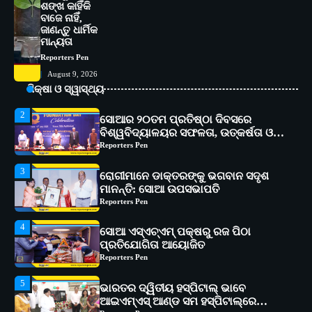
1
ଶଙ୍ଖ କାହିଁକି
ସୋଆ ପକ୍ଷରୁ ରାୱେ କାର୍ଯ୍ୟକ୍ରମ ଅଧୀନରେ
ବାଜେ ନାହିଁ,
୧୧ଟି ଗ୍ରାମରେ ୧୬ଟି କୃଷକ ପ୍ରଶିକ୍ଷଣ
ଜାଣନ୍ତୁ ଧାର୍ମିକ
କାର୍ଯ୍ୟକ୍ରମ ଆୟୋଜିତ
Reporters Pen
ମାନ୍ୟତା
Reporters Pen
2
ସୋଆର ୨୦ତମ ପ୍ରତିଷ୍ଠା ଦିବସରେ
August 9, 2026
ବିଶ୍ୱବିଦ୍ୟାଳୟର ସଫଳତା, ଉତ୍କର୍ଷତା ଓ
ଶିକ୍ଷା ଓ ସ୍ୱାସ୍ଥ୍ୟ
ଅଗ୍ରଗତିର ସ୍ମୃତିଚାରଣ
Reporters Pen
3
ରୋଗୀମାନେ ଡାକ୍ତରଙ୍କୁ ଭଗବାନ ସଦୃଶ
ମାନନ୍ତି: ସୋଆ ଉପସଭାପତି
Reporters Pen
4
ସୋଆ ଏସ୍‌ଏଚ୍‌ଏମ୍ ପକ୍ଷରୁ ରଜ ପିଠା
ପ୍ରତିଯୋଗିତା ଆୟୋଜିତ
Reporters Pen
5
ଭାରତର ଦ୍ୱିତୀୟ ହସ୍ପିଟାଲ୍ ଭାବେ
ଆଇଏମ୍‌ଏସ୍ ଆଣ୍ଡ ସମ ହସ୍ପିଟାଲ୍‌ରେ
ଅତ୍ୟାଧୁନିକ ଡିଜିସ୍କାନର ସ୍ଥାପନ
Reporters Pen
1
ସୋଆ ପକ୍ଷରୁ ରାୱେ କାର୍ଯ୍ୟକ୍ରମ ଅଧୀନରେ
୧୧ଟି ଗ୍ରାମରେ ୧୬ଟି କୃଷକ ପ୍ରଶିକ୍ଷଣ