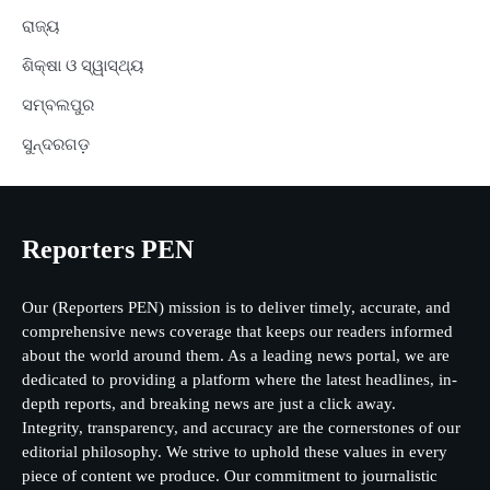
ରାଜ୍ୟ
ଶିକ୍ଷା ଓ ସ୍ୱାସ୍ଥ୍ୟ
ସମ୍ବଲପୁର
ସୁନ୍ଦରଗଡ଼
Reporters PEN
Our (Reporters PEN) mission is to deliver timely, accurate, and
comprehensive news coverage that keeps our readers informed
about the world around them. As a leading news portal, we are
dedicated to providing a platform where the latest headlines, in-
depth reports, and breaking news are just a click away.
Integrity, transparency, and accuracy are the cornerstones of our
editorial philosophy. We strive to uphold these values in every
piece of content we produce. Our commitment to journalistic