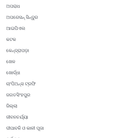
ଅପରାଧ
ଅପରେସନ୍ ସିନ୍ଦୁର
ଆଇପିଏଲ
କଟକ
କେନ୍ଦ୍ରାପଡ଼ା
ଖେଳ
ଖୋର୍ଦ୍ଧା
ଚାଂପିଅନ୍ସ ଟ୍ରଫି
ଜଗତସିଂହପୁର
ଜିଲ୍ଲା
ଜୀବନଚର୍ଯ୍ୟା
ଦୀପାବଳି ଓ କାଳୀ ପୂଜା