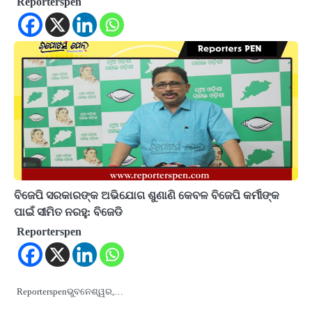
Reporterspen
ବିଜେପି ସରକାରଙ୍କ ଅଭିଯୋଗ ଶୁଣାଣି କେବଳ ବିଜେପି କର୍ମୀଙ୍କ
ପାଇଁ ସୀମିତ ନରହୁ: ବିଜେଡି
Reporterspen
Reporterspenଭୁବନେଶ୍ୱର,…