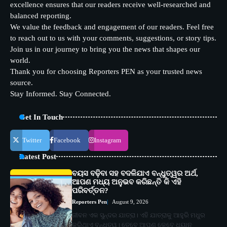
excellence ensures that our readers receive well-researched and
balanced reporting.
We value the feedback and engagement of our readers. Feel free
to reach out to us with your comments, suggestions, or story tips.
Join us in our journey to bring you the news that shapes our
world.
Thank you for choosing Reporters PEN as your trusted news
source.
Stay Informed. Stay Connected.
Get In Touch
Twitter
Facebook
Instagram
Latest Post
ବୟସ ବଢ଼ିବା ସହ ବଦଳିଯାଏ ବନ୍ଧୁତ୍ୱର ଅର୍ଥ,
ଆପଣ ମଧ୍ୟ ଅନୁଭବ କରିଛନ୍ତି କି ଏହି
ପରିବର୍ତ୍ତନ?
Reporters Pen
August 9, 2026
ଜୀବନ ଏକ ସୁନ୍ଦର ଯାତ୍ରା। ଏହି ଯାତ୍ରାକୁ ଆହୁରି ମଧୁର
କରିଥାଏ ବନ୍ଧୁତ୍ୱ। ତେବେ ଆପଣ କେବେ ଧ୍ୟାନ