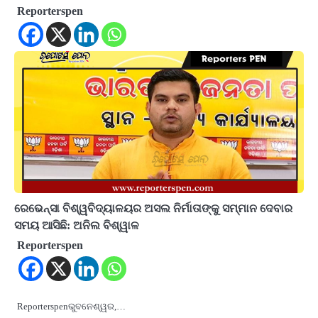
Reporterspen
ରେଭେନ୍ସା ବିଶ୍ୱବିଦ୍ୟାଳୟର ଅସଲ ନିର୍ମାତାଙ୍କୁ ସମ୍ମାନ ଦେବାର
ସମୟ ଆସିଛି: ଅନିଲ ବିଶ୍ୱାଳ
Reporterspen
Reporterspenଭୁବନେଶ୍ୱର,…