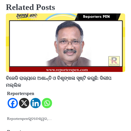
Related Posts
ବିଜେଡି ରାଜ୍ୟରେ ଅଶାନ୍ତି ଓ ବିଶୃଙ୍ଖଳା ସୃଷ୍ଟି କରୁଛି: ଦିଲୀପ
ମଲ୍ଲିକ
Reporterspen
Reporterspenଭୁବନେଶ୍ୱର,…