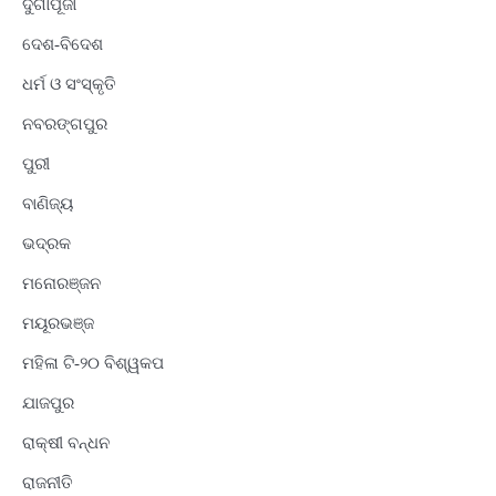
ଦୁର୍ଗାପୂଜା
ଦେଶ-ବିଦେଶ
ଧର୍ମ ଓ ସଂସ୍କୃତି
ନବରଙ୍ଗପୁର
ପୁରୀ
ବାଣିଜ୍ୟ
ଭଦ୍ରକ
ମନୋରଞ୍ଜନ
ମୟୂରଭଞ୍ଜ
ମହିଳା ଟି-୨୦ ବିଶ୍ୱକପ
ଯାଜପୁର
ରାକ୍ଷୀ ବନ୍ଧନ
ରାଜନୀତି