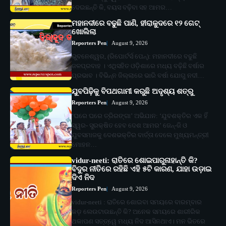
ଦେଇଛନ୍ତି କି, ବୟସ ବଢ଼ିବା ସହ ଆମର…
ମହାନଦୀରେ ବଢୁଛି ପାଣି, ହୀରାକୁଦରେ ୧୨ ଗେଟ୍
ଖୋଲିଲା
Reporters Pen
August 9, 2026
ଭୁବନେଶ୍ୱର, (ରିପୋର୍ଟର୍ସ ପେନ୍‌): ମହାନଦୀରେ ବଢୁଛି
ଜଳପ୍ରବାହ । ଏଥିସହିତ ଓଡ଼ିଶାରେ ମଧ୍ୟ ବଢ଼ିଛି ବର୍ଷାର
ପ୍ରଭାବ । ବିଭିନ୍ନ ଜିଲ୍ଲାରେ ଭାରି ବର୍ଷା ଯୋଗୁ ନଦୀ…
ଯୁବପିଢ଼ିକୁ ବିପଥଗାମୀ କରୁଛି ଅଦୃଶ୍ୟ ଶତ୍ରୁ
Reporters Pen
August 9, 2026
‘ଘରେ ଘରେ ତ୍ରିରଙ୍ଗା’ ଅଭିଯାନ: ‘ଯୁବଶକ୍ତିର ଏକ ହିଁ
ସ୍ୱର- ସୁରକ୍ଷିତ ହେବ ଦେଶ ଆମର’ ଜେନ୍‌-ଜି ଓ
ଯୁବସମାଜକୁ ଦେଶଭକ୍ତିର ବାର୍ତ୍ତା ଦେଲେ ମୁଖ୍ୟମନ୍ତ୍ରୀ
ମୋହନ…
vidur-neeti: ରାତିରେ ଶୋଇପାରୁନାହାନ୍ତି କି?
ବିଦୁର ନୀତିରେ ରହିଛି ଏହି ୫ଟି କାରଣ, ଯାହା ଉଡ଼ାଇ
ଦିଏ ନିଦ
Reporters Pen
August 9, 2026
vidur-neeti : ରାତିରେ ଶୋଇବା ସମୟରେ ବାରମ୍ବାର
କଡ଼ ଲେଉଟାଉଛନ୍ତି କି? ଅନେକ ସମୟରେ ଶାରୀରିକ
ଥକାପଣ ସତ୍ତ୍ୱେ ମଧ୍ୟ ନିଦ ଆସିନଥାଏ। ମନ ଭିତରେ