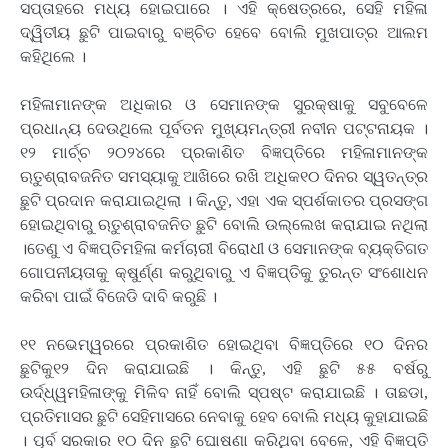
ସପ୍ତାହରେ ମଧ୍ୟ ହୋଇପାରେ । ଏହି କ୍ଷେତ୍ରରେ, ସେହି ମହିଳା
ଦ୍ୱିତୀୟ ଛୁଟି ପାଇବାରୁ ବଞ୍ଚିତ ହେବେ ବୋଲି ମୁଖପାତ୍ର ଆଲମ
କହିଥିଲେ ।
ମହିଳାମାନଙ୍କ ଅଧିକାର ଓ ସେମାନଙ୍କ ସୁରକ୍ଷାକୁ ସବୁବେଳେ
ପ୍ରଧାନ୍ୟ ଦେଉଥିଲେ ପୂର୍ବତନ ମୁଖ୍ୟମନ୍ତ୍ରୀ ନବୀନ ପଟ୍ଟନାୟକ ।
୧୨ ମାର୍ଚ୍ଚ ୨୦୨୪ରେ ପ୍ରକାଶିତ ବିଜ୍ଞପ୍ତିରେ ମହିଳାମାନଙ୍କ
ଋତୁଶ୍ରାବଜନିତ ସମସ୍ୟାକୁ ଆଖିରେ ରଖି ଅଧିକ୧୦ ଦିନର ସ୍ୱତନ୍ତ୍ର
ଛୁଟି ପ୍ରଦାନ କରାଯାଇଥିଲା । କିନ୍ତୁ, ଏହା ଏକ ସ୍ପର୍ଶକାତର ପ୍ରସଙ୍ଗ
ହୋଇଥିବାରୁ ଋତୁଶ୍ରାବଜନିତ ଛୁଟି ବୋଲି ଉଲ୍ଲେଖ କରାଯାଇ ନଥିଲା
।ତେଣୁ ଏ ବିଜ୍ଞପ୍ତିମହିଳା କର୍ମଚାରୀ ବିରୋଧୀ ଓ ସେମାନଙ୍କ ବ୍ୟକ୍ତିଗତ
ଗୋପନୀୟତାକୁ କ୍ଷୁର୍ଣ୍ଣ କରୁଥିବାରୁ ଏ ବିଜ୍ଞପ୍ତିକୁ ତୁରନ୍ତ ସଂଶୋଧନ
କରିବା ପାଇଁ ବିଜେଡି ଦାବି କରୁଛି ।
୧୧ ନଭେମ୍ୱରରେ ପ୍ରକାଶିତ ହୋଇଥିବା ବିଜ୍ଞପ୍ତିରେ ୧୦ ଦିନର
ଛୁଟିକୁ୧୨ ଦିନ କରାଯାଇଛି । କିନ୍ତୁ, ଏହି ଛୁଟି ୫୫ ବର୍ଷରୁ
ଉର୍ଦ୍ଧ୍ୱମହିଳାଙ୍କୁ ମିଳିବ ନାହିଁ ବୋଲି ସ୍ପଷ୍ଟ କରାଯାଇଛି । ତାଛଡା,
ପ୍ରତିମାସର ଛୁଟି ସେହିମାସରେ ନେବାକୁ ହେବ ବୋଲି ମଧ୍ୟ କୁହାଯାଇଛି
। ପୂର୍ବ ସରକାର ୧୦ ଦିନ ଛୁଟି ଘୋଷଣା କରିଥିବା ବେଳେ, ଏହି ବିଜ୍ଞପ୍ତି