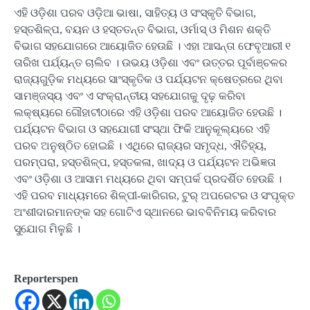
ଏହି ଓଡ଼ିଶା ପରବ ଓଡ଼ିଆ ଭାଷା, ସାହିତ୍ୟ ଓ ସଂସ୍କୃତି ବିଭାଗ,
ହସ୍ତଶିଳ୍ପ, ବୟନ ଓ ହସ୍ତତନ୍ତ ବିଭାଗ, ଓର୍ମାସ୍ ଓ ମିଶନ ଶକ୍ତି
ବିଭାଗ ସହଯୋଗରେ ଆୟୋଜିତ ହେଉଛି । ଏହା ଆସନ୍ତା ଫେବୃଆରୀ ୧
ତାରିଖ ପର୍ଯ୍ୟନ୍ତ ଚାଲିବ । ଉଭୟ ଓଡ଼ିଶା ଏବଂ ଉତ୍ତର ପୂର୍ବାଞ୍ଚଳର
ରାଜ୍ୟଗୁଡ଼ିକ ମଧ୍ୟରେ ସାଂସ୍କୃତିକ ଓ ପର୍ଯ୍ୟଟନ କ୍ଷେତ୍ରରେ ଥିବା
ସାମଞ୍ଜସ୍ୟ ଏବଂ ଏ ସଂକ୍ରାନ୍ତୀୟ ସହଯୋଗକୁ ଦୃଢ଼ କରିବା
ଲକ୍ଷ୍ୟରେ ଗୌହାଟୀଠାରେ ଏହି ଓଡ଼ିଶା ପରବ ଆୟୋଜିତ ହେଉଛି ।
ପର୍ଯ୍ୟଟନ ବିଭାଗ ଓ ସହଯୋଗୀ ସଂସ୍ଥା ଫିକି ଆନୁକୂଲ୍ୟରେ ଏହି
ପରବ ଅନୁଷ୍ଠିତ ହୋଇଛି । ଏଥିରେ ରାଜ୍ୟର ସମୃଦ୍ଧ, ଐତିହ୍ୟ,
ପରମ୍ପରା, ହସ୍ତଶିଳ୍ପ, ହସ୍ତକଳା, ଖାଦ୍ୟ ଓ ପର୍ଯ୍ୟଟନ ଅଭିଜ୍ଞତା
ଏବଂ ଓଡ଼ିଶା ଓ ଆସାମ ମଧ୍ୟରେ ଥିବା ସମ୍ପର୍କ ପ୍ରଦର୍ଶିତ ହେଉଛି ।
ଏହି ପରବ ମାଧ୍ୟମରେ ଶିଳ୍ପୀ-କାରିଗର, ଟୁର୍ ଅପରେଟର ଓ ସଂପୃକ୍ତ
ଅଂଶୀଦାରମାନଙ୍କ ସହ ଗୋଟିଏ ସ୍ଥାନରେ ଭାବବିନିମୟ କରିବାର
ସୁଯୋଗ ମିଳୁଛି ।
Reporterspen