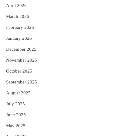
ରାଶିଙ୍କୁ ମିଳିପାରେ ବଡ଼ ଆର୍ଥିକ ଲାଭ
Reporters Pen
April 2026
5
Shiva Mantras Sawan 2026: ଶ୍ରାବଣରେ
March 2026
ନିୟମିତ ଜପ କରନ୍ତୁ ଭଗବାନ ଶିବଙ୍କ ଏହି
February 2026
୩ଟି ଶକ୍ତିଶାଳୀ ମନ୍ତ୍ର, ଦୂର ହୋଇପାରେ
Reporters Pen
ଆର୍ଥିକ ସଙ୍କଟ
January 2026
December 2025
November 2025
October 2025
September 2025
August 2025
July 2025
June 2025
May 2025