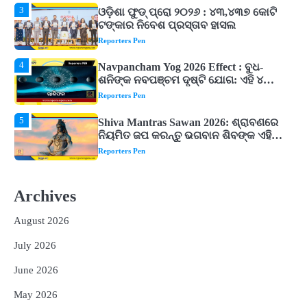
4
Navpancham Yog 2026 Effect : ବୁଧ-
ଶନିଙ୍କ ନବପଞ୍ଚମ ଦୃଷ୍ଟି ଯୋଗ: ଏହି ୪
ରାଶିଙ୍କୁ ମିଳିପାରେ ବଡ଼ ଆର୍ଥିକ ଲାଭ
Reporters Pen
5
Shiva Mantras Sawan 2026: ଶ୍ରାବଣରେ
ନିୟମିତ ଜପ କରନ୍ତୁ ଭଗବାନ ଶିବଙ୍କ ଏହି
୩ଟି ଶକ୍ତିଶାଳୀ ମନ୍ତ୍ର, ଦୂର ହୋଇପାରେ
Reporters Pen
ଆର୍ଥିକ ସଙ୍କଟ
1
୨୨ଜଣ ବୁଣାକାରଙ୍କୁ ସନ୍ଥ କବୀର ହସ୍ତତନ୍ତ
ପୁରସ୍କାର ଏବଂ ଜାତୀୟ ହସ୍ତତନ୍ତ ପୁରସ୍କାର
ପ୍ରଦାନ, ଓଡ଼ିଶାରୁ ୨ ଜଣଙ୍କୁ ମିଳିଲା
Reporters Pen
2
ଡିବିଟି ମାଧ୍ୟମରେ କ୍ଷତିଗ୍ରସ୍ତଙ୍କୁ
କ୍ଷତିପୂରଣ ଦେବାକୁ ରାଜସ୍ୱ ମନ୍ତ୍ରୀଙ୍କ
Archives
ନିର୍ଦ୍ଦେଶ
Reporters Pen
August 2026
3
ଓଡ଼ିଶା ଫୁଡ୍ ପ୍ରୋ ୨୦୨୬ : ୪୩,୪୩୭ କୋଟି
July 2026
ଟଙ୍କାର ନିବେଶ ପ୍ରସ୍ତାବ ହାସଲ
Reporters Pen
June 2026
4
Navpancham Yog 2026 Effect : ବୁଧ-
May 2026
ଶନିଙ୍କ ନବପଞ୍ଚମ ଦୃଷ୍ଟି ଯୋଗ: ଏହି ୪