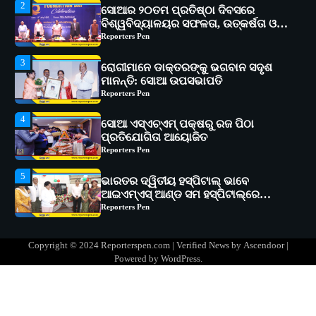
3
ରୋଗୀମାନେ ଡାକ୍ତରଙ୍କୁ ଭଗବାନ ସଦୃଶ
ମାନନ୍ତି: ସୋଆ ଉପସଭାପତି
Reporters Pen
4
ସୋଆ ଏସ୍‌ଏଚ୍‌ଏମ୍ ପକ୍ଷରୁ ରଜ ପିଠା
ପ୍ରତିଯୋଗିତା ଆୟୋଜିତ
Reporters Pen
5
ଭାରତର ଦ୍ୱିତୀୟ ହସ୍ପିଟାଲ୍ ଭାବେ
ଆଇଏମ୍‌ଏସ୍ ଆଣ୍ଡ ସମ ହସ୍ପିଟାଲ୍‌ରେ
ଅତ୍ୟାଧୁନିକ ଡିଜିସ୍କାନର ସ୍ଥାପନ
Reporters Pen
1
ସୋଆ ପକ୍ଷରୁ ରାୱେ କାର୍ଯ୍ୟକ୍ରମ ଅଧୀନରେ
୧୧ଟି ଗ୍ରାମରେ ୧୬ଟି କୃଷକ ପ୍ରଶିକ୍ଷଣ
କାର୍ଯ୍ୟକ୍ରମ ଆୟୋଜିତ
Reporters Pen
2
ସୋଆର ୨୦ତମ ପ୍ରତିଷ୍ଠା ଦିବସରେ
Copyright © 2024 Reporterspen.com | Verified News by
Ascendoor
|
ବିଶ୍ୱବିଦ୍ୟାଳୟର ସଫଳତା, ଉତ୍କର୍ଷତା ଓ
Powered by
WordPress
.
ଅଗ୍ରଗତିର ସ୍ମୃତିଚାରଣ
Reporters Pen
3
ରୋଗୀମାନେ ଡାକ୍ତରଙ୍କୁ ଭଗବାନ ସଦୃଶ
ମାନନ୍ତି: ସୋଆ ଉପସଭାପତି