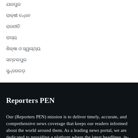
ଯାଜପୁର
ରାକ୍ଷୀ ବନ୍ଧନ
ରାଜନୀତି
ରାଜ୍ୟ
ଶିକ୍ଷା ଓ ସ୍ୱାସ୍ଥ୍ୟ
ସମ୍ବଲପୁର
ସୁନ୍ଦରଗଡ଼
Reporters PEN
Our (Reporters PEN) mission is to deliver timely, accurate, and
comprehensive news coverage that keeps our readers informed
about the world around them. As a leading news portal, we are
dedicated to providing a platform where the latest headlines, in-