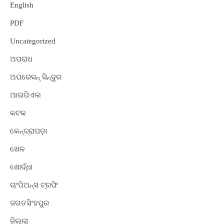
English
PDF
Uncategorized
ଅପରାଧ
ଅପରେସନ୍ ସିନ୍ଦୁର
ଆଇପିଏଲ
କଟକ
କେନ୍ଦ୍ରାପଡ଼ା
ଖେଳ
ଖୋର୍ଦ୍ଧା
ଚାଂପିଅନ୍ସ ଟ୍ରଫି
ଜଗତସିଂହପୁର
ଜିଲ୍ଲା