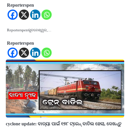
Reporterspen
Reporterspenଭୁବନେଶ୍ୱର,…
Reporterspen
cyclone update: ବାତ୍ୟା ପାଇଁ ୧୭୮ ଟ୍ରେନ୍‌ ବାତିଲ ହେଲା, ଦେଖନ୍ତୁ