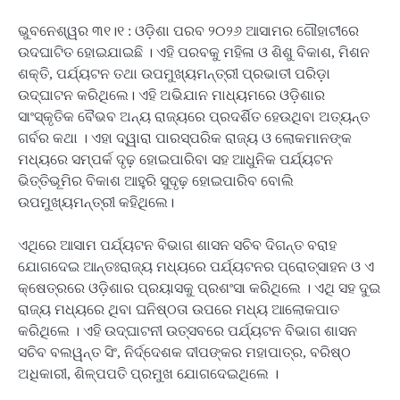
ଭୁବନେଶ୍ୱର ୩୧।୧ : ଓଡ଼ିଶା ପରବ ୨୦୨୬ ଆସାମର ଗୌହାଟୀରେ
ଉଦଘାଟିତ ହୋଇଯାଇଛି । ଏହି ପରବକୁ ମହିଳା ଓ ଶିଶୁ ବିକାଶ, ମିଶନ
ଶକ୍ତି, ପର୍ଯ୍ୟଟନ ତଥା ଉପମୁଖ୍ୟମନ୍ତ୍ରୀ ପ୍ରଭାତୀ ପରିଡ଼ା
ଉଦ୍ଘାଟନ କରିଥିଲେ। ଏହି ଅଭିଯାନ ମାଧ୍ୟମରେ ଓଡ଼ିଶାର
ସାଂସ୍କୃତିକ ବୈଭବ ଅନ୍ୟ ରାଜ୍ୟରେ ପ୍ରଦର୍ଶିତ ହେଉଥିବା ଅତ୍ୟନ୍ତ
ଗର୍ବର କଥା । ଏହା ଦ୍ୱାରା ପାରସ୍ପରିକ ରାଜ୍ୟ ଓ ଲୋକମାନଙ୍କ
ମଧ୍ୟରେ ସମ୍ପର୍କ ଦୃଢ଼ ହୋଇପାରିବା ସହ ଆଧୁନିକ ପର୍ଯ୍ୟଟନ
ଭିତ୍ତିଭୂମିର ବିକାଶ ଆହୁରି ସୁଦୃଢ଼ ହୋଇପାରିବ ବୋଲି
ଉପମୁଖ୍ୟମନ୍ତ୍ରୀ କହିଥିଲେ।
ଏଥିରେ ଆସାମ ପର୍ଯ୍ୟଟନ ବିଭାଗ ଶାସନ ସଚିବ ଦିଗନ୍ତ ବରାହ
ଯୋଗଦେଇ ଆନ୍ତଃରାଜ୍ୟ ମଧ୍ୟରେ ପର୍ଯ୍ୟଟନର ପ୍ରୋତ୍ସାହନ ଓ ଏ
କ୍ଷେତ୍ରରେ ଓଡ଼ିଶାର ପ୍ରୟାସକୁ ପ୍ରଶଂସା କରିଥିଲେ । ଏଥି ସହ ଦୁଇ
ରାଜ୍ୟ ମଧ୍ୟରେ ଥିବା ଘନିଷ୍ଠତା ଉପରେ ମଧ୍ୟ ଆଲୋକପାତ
କରିଥିଲେ । ଏହି ଉଦ୍ଘାଟନୀ ଉତ୍ସବରେ ପର୍ଯ୍ୟଟନ ବିଭାଗ ଶାସନ
ସଚିବ ବଲୱନ୍ତ ସିଂ, ନିର୍ଦ୍ଦେଶକ ଦୀପଙ୍କର ମହାପାତ୍ର, ବରିଷ୍ଠ
ଅଧିକାରୀ, ଶିଳ୍ପପତି ପ୍ରମୁଖ ଯୋଗଦେଇଥିଲେ ।