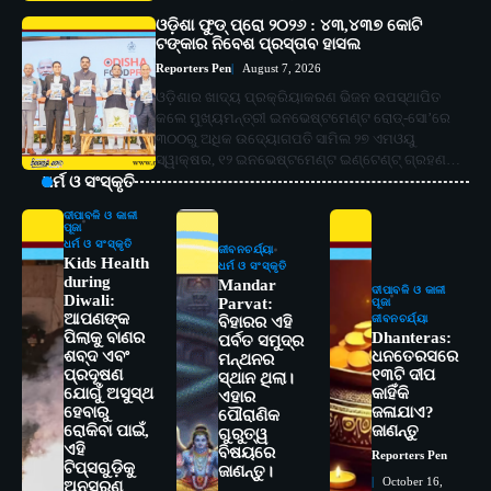
ଓଡ଼ିଶା ଫୁଡ୍ ପ୍ରୋ ୨୦୨୬ : ୪୩,୪୩୭ କୋଟି
ଟଙ୍କାର ନିବେଶ ପ୍ରସ୍ତାବ ହାସଲ
Reporters Pen
August 7, 2026
ଓଡ଼ିଶାର ଖାଦ୍ୟ ପ୍ରକ୍ରିୟାକରଣ ଭିଜନ ଉପସ୍ଥାପିତ
କଲେ ମୁଖ୍ୟମନ୍ତ୍ରୀ ଇନଭେଷ୍ଟମେଣ୍ଟ ରୋଡ୍‌-ସୋ’ରେ
୩୦୦ରୁ ଅଧିକ ଉଦ୍ୟୋଗପତି ସାମିଲ ୨୭ ଏମଓୟୁ
ସ୍ୱାକ୍ଷର, ୧୨ ଇନଭେଷ୍ଟମେଣ୍ଟ ଇଣ୍ଟେଣ୍ଟ୍ ଗ୍ରହଣ…
ଧର୍ମ ଓ ସଂସ୍କୃତି
ଦୀପାବଳି ଓ କାଳୀ
ପୂଜା
ଧର୍ମ ଓ ସଂସ୍କୃତି
ଜୀବନଚର୍ଯ୍ୟା
Kids Health
ଧର୍ମ ଓ ସଂସ୍କୃତି
during
Mandar
ଦୀପାବଳି ଓ କାଳୀ
Diwali:
Parvat:
ପୂଜା
ଆପଣଙ୍କ
ଜୀବନଚର୍ଯ୍ୟା
ବିହାରର ଏହି
ପିଲାକୁ ବାଣର
Dhanteras:
ପର୍ବତ ସମୁଦ୍ର
ଶବ୍ଦ ଏବଂ
ଧନତେରସରେ
ମନ୍ଥନର
ପ୍ରଦୂଷଣ
୧୩ଟି ଦୀପ
ସ୍ଥାନ ଥିଲା।
ଯୋଗୁଁ ଅସୁସ୍ଥ
କାହିଁକି
ଏହାର
ହେବାରୁ
ଜଳାଯାଏ?
ପୌରାଣିକ
ରୋକିବା ପାଇଁ,
ଜାଣନ୍ତୁ
ଗୁରୁତ୍ୱ
ଏହି
ବିଷୟରେ
Reporters Pen
2
ଟିପ୍ସଗୁଡ଼ିକୁ
ଜାଣନ୍ତୁ।
ସୋଆର ୨୦ତମ ପ୍ରତିଷ୍ଠା ଦିବସରେ
October 16,
ଅନୁସରଣ