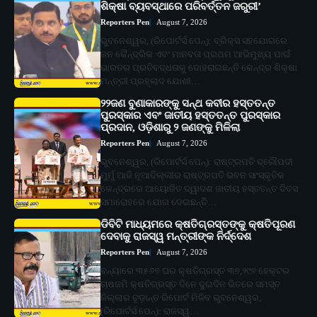
ଶିକ୍ଷା ବ୍ୟବସ୍ଥାରେ ପରିବର୍ତ୍ତନ ଜରୁରୀ’
Reporters Pen
August 7, 2026
ଭୁବନେଶ୍ୱର, (ରିପୋର୍ଟର୍ସ ପେନ୍‌): ବ୍ରିକ୍ସ ସହଯୋଗରେ
ଜନ କୈନ୍ଦ୍ରିକ ଏବଂ ମାନବତା ପ୍ରଥମ ଆଭିମୁଖ୍ୟ ପାଇଁ
ଭାରତର ପ୍ରତିବଦ୍ଧତାକୁ ଦୋହରାଇଛନ୍ତି କେନ୍ଦ୍ର ଶିକ୍ଷା
ମନ୍ତ୍ରୀ ପ୍ରହ୍ଲାଦ ଯୋଶୀ…
୨୨ଜଣ ବୁଣାକାରଙ୍କୁ ସନ୍ଥ କବୀର ହସ୍ତତନ୍ତ
ପୁରସ୍କାର ଏବଂ ଜାତୀୟ ହସ୍ତତନ୍ତ ପୁରସ୍କାର
ପ୍ରଦାନ, ଓଡ଼ିଶାରୁ ୨ ଜଣଙ୍କୁ ମିଳିଲା
Reporters Pen
August 7, 2026
ଭୁବନେଶ୍ୱର, (ରିପୋର୍ଟର୍ସ ପେନ୍‌): ରାଷ୍ଟ୍ରପତି ଦ୍ରୌପଦୀ
ମୁର୍ମୁ ଆଜି ନୂଆଦିଲ୍ଲୀର ରାଷ୍ଟ୍ରପତି ଭବନ ସାଂସ୍କୃତିକ
କେନ୍ଦ୍ରରେ ଆୟୋଜିତ ଦ୍ୱାଦଶ ଜାତୀୟ ହସ୍ତତନ୍ତ ଦିବସ
ସମାରୋହରେ ଯୋଗ ଦେଇଛନ୍ତି…
ଡିବିଟି ମାଧ୍ୟମରେ କ୍ଷତିଗ୍ରସ୍ତଙ୍କୁ କ୍ଷତିପୂରଣ
ଦେବାକୁ ରାଜସ୍ୱ ମନ୍ତ୍ରୀଙ୍କ ନିର୍ଦ୍ଦେଶ
Reporters Pen
August 7, 2026
ବନ୍ୟାରେ ୩୫୬୭ ଘର କ୍ଷତିଗ୍ରସ୍ତ ୩୭,୨୯୭ ହେକ୍ଟର
ଚାଷଜମି କ୍ଷତିଗ୍ରସ୍ତ ଦିନେ ଦୁଇଦିନ ଭିତରେ ସମସ୍ତ
ଜିଲ୍ଲାର ଚୂଡ଼ାନ୍ତ ରିପୋର୍ଟ ମିଳିବ ଭୁବନେଶ୍ୱର,
(ରିପୋର୍ଟର୍ସ ପେନ୍‌): ରାଜସ୍ୱ…