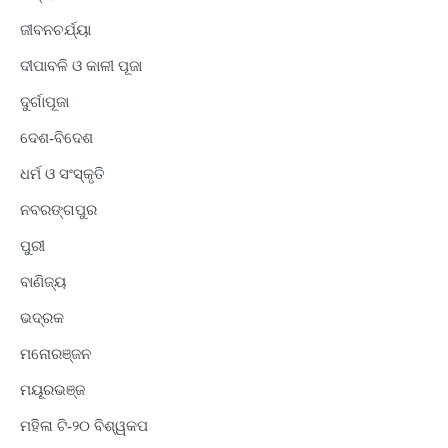
ଜୀବନଚର୍ଯ୍ୟା
ଦୀପାବଳି ଓ କାଳୀ ପୂଜା
ଦୁର୍ଗାପୂଜା
ଦେଶ-ବିଦେଶ
ଧର୍ମ ଓ ସଂସ୍କୃତି
ନବରଙ୍ଗପୁର
ପୁରୀ
ବାଣିଜ୍ୟ
ଭଦ୍ରକ
ମନୋରଞ୍ଜନ
ମୟୂରଭଞ୍ଜ
ମହିଳା ଟି-୨୦ ବିଶ୍ୱକପ