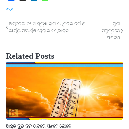
ରାଜ୍ୟ
ଅପ୍ରେଲ ଶେଷ ସୁଦ୍ଧା ରାମ ମନ୍ଦିରର ନିର୍ମାଣ
ପୁରୀ
Post
କାର୍ଯ୍ୟ ସଂପୂର୍ଣ୍ଣ ହେବାର ସମ୍ଭାବନା
ସମୁଦ୍ରରେ
navigation
ଅଘଟଣ
Related Posts
ଆହୁରି ଦୁଇ ଦିନ ତାତିରେ ସିଝିବେ ଲୋକେ