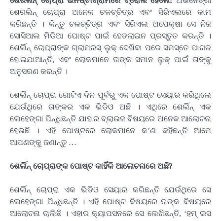
ଶେରଲିନ୍ ଚୋପ୍ରା ଇନଷ୍ଟାଗ୍ରାମରେ ଟ୍ରୋଲ ହେଲେ:
ଅଭିନେତ୍ରୀ
ଶେରଲିନ୍ ଚୋପ୍ରା ଅନେକ ଚଳଚ୍ଚିତ୍ର ଏବଂ ସିରିଏଲରେ କାମ
କରିଛନ୍ତି । କିନ୍ତୁ ଚଳଚ୍ଚିତ୍ର ଏବଂ ସିରିଏଲ ଅପେକ୍ଷା ସେ ନିଜ
ସୋସିଆଲ ମିଡିଆ ପୋଷ୍ଟ ପାଇଁ ହେଡଲାଇନ ପ୍ରସ୍ତୁତ କରନ୍ତି ।
ଶେର୍ଲିନ୍ ଚୋପ୍ରାଙ୍କ ଗ୍ଲାମରସ୍ ଲୁକ୍ ଦେଖିବା ପରେ ସମସ୍ତେ ପାଗଳ
ହୋଇଯାଆନ୍ତି, ଏବଂ ଲୋକମାନେ ତାଙ୍କ ସମାନ ଲୁକ୍ ପାଇଁ ତାଙ୍କୁ
ଅନୁସରଣ କରନ୍ତି ।
ଶେର୍ଲିନ୍ ଚୋପ୍ରା ଗୋଟିଏ ଦିନ ପୂର୍ବରୁ ଏକ ପୋଷ୍ଟ ସେୟାର କରିଥିଲେ
ଯେଉଁଥିରେ ତାଙ୍କର ଏକ ଭିଡିଓ ଅଛି । ଏଥିରେ ଶେର୍ଲିନ୍ ଏକ
ଲେହେଙ୍ଗା ପିନ୍ଧିଛନ୍ତି ଯାହାର ବ୍ଲାଉଜ ବିଷୟରେ ଅନେକ ଆଲୋଚନା
ହେଉଛି । ଏହି ପୋଷ୍ଟରେ ଲୋକମାନେ କ’ଣ କହିଛନ୍ତି ଆମେ
ଆପଣଙ୍କୁ ଜଣାନ୍ତୁ …
ଶେର୍ଲିନ୍ ଚୋପ୍ରାଙ୍କ ପୋଷ୍ଟ କାହିଁକି ଆଲୋଚନାରେ ଅଛି?
ଶେର୍ଲିନ୍ ଚୋପ୍ରା ଏକ ଭିଡିଓ ସେୟାର କରିଛନ୍ତି ଯେଉଁଥିରେ ସେ
ଲେହେଙ୍ଗା ପିନ୍ଧିଛନ୍ତି । ଏହି ପୋଷ୍ଟ ବିଷୟରେ ତାଙ୍କ ବିଷୟରେ
ଆଲୋଚନା ଚାଲିଛି । ଏହାର କ୍ୟାପସନରେ ସେ ଲେଖିଛନ୍ତି, ‘ହମ୍ ଇସ