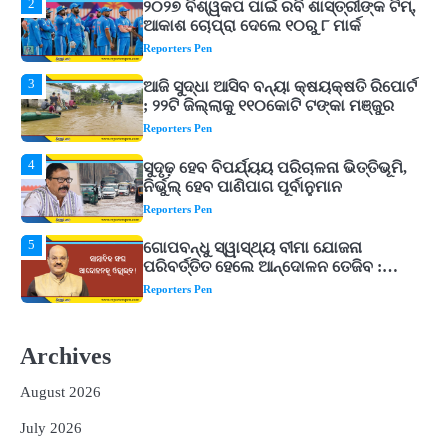
Reporters Pen
3
ଆଜି ସୁଦ୍ଧା ଆସିବ ବନ୍ୟା କ୍ଷୟକ୍ଷତି ରିପୋର୍ଟ
; ୨୨ଟି ଜିଲ୍ଲାକୁ ୧୧୦କୋଟି ଟଙ୍କା ମଞ୍ଜୁର
Reporters Pen
4
ସୁଦୃଢ଼ ହେବ ବିପର୍ଯ୍ୟୟ ପରିଚାଳନା ଭିତ୍ତିଭୂମି,
ନିର୍ଭୁଲ୍ ହେବ ପାଣିପାଗ ପୂର୍ବାନୁମାନ
Reporters Pen
5
ଗୋପବନ୍ଧୁ ସ୍ୱାସ୍ଥ୍ୟ ବୀମା ଯୋଜନା
ପରିବର୍ତ୍ତିତ ହେଲେ ଆନ୍ଦୋଳନ ତେଜିବ :
ଉତ୍କଳ ସାମ୍ବାଦିକ ସଂଘ
Reporters Pen
1
Shiva Mantras Sawan 2026: ଶ୍ରାବଣରେ
ନିୟମିତ ଜପ କରନ୍ତୁ ଭଗବାନ ଶିବଙ୍କ ଏହି
୩ଟି ଶକ୍ତିଶାଳୀ ମନ୍ତ୍ର, ଦୂର ହୋଇପାରେ
Reporters Pen
ଆର୍ଥିକ ସଙ୍କଟ
Archives
2
୨୦୨୭ ବିଶ୍ୱକପ ପାଇଁ ରବି ଶାସ୍ତ୍ରୀଙ୍କ ଟିମ୍,
ଆକାଶ ଚୋପ୍ରା ଦେଲେ ୧୦ରୁ ୮ ମାର୍କ
August 2026
Reporters Pen
July 2026