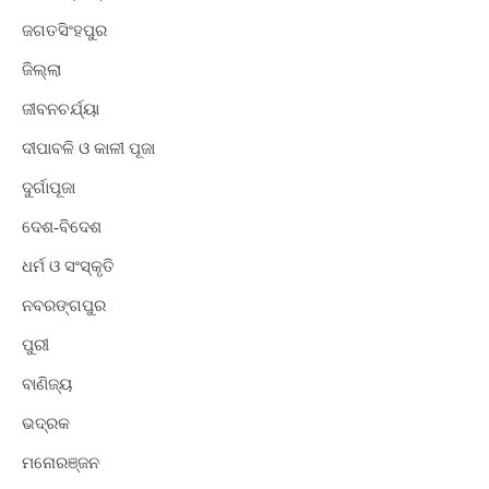
ଜଗତସିଂହପୁର
ଜିଲ୍ଲା
ଜୀବନଚର୍ଯ୍ୟା
ଦୀପାବଳି ଓ କାଳୀ ପୂଜା
ଦୁର୍ଗାପୂଜା
ଦେଶ-ବିଦେଶ
ଧର୍ମ ଓ ସଂସ୍କୃତି
ନବରଙ୍ଗପୁର
ପୁରୀ
ବାଣିଜ୍ୟ
ଭଦ୍ରକ
ମନୋରଞ୍ଜନ