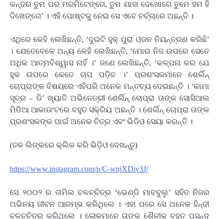
କନ୍ଦର ତୁମ ପର ମରମିଟେଙ୍ଗେ, ତୁମ ଯାହା ଦେଖୋଗେ ତୁମେ ହମ ହି
ଦିଖେଙ୍ଗେ’ । ଏହି ପୋଷ୍ଟକୁ ନେଇ ସେ ଏବେ ଚର୍ଚ୍ଚାରେ ଅଛନ୍ତି ।
ଏଥିରେ କେହି ଲେଖିଛନ୍ତି, ‘ଦୁଇଟି ହୁକ୍ ପୁରା ଓଜନ ନିୟନ୍ତ୍ରଣ କରିଛି’
। ଯେତେବେଳେ ଅନ୍ୟ କେହି ଲେଖିଛନ୍ତି, ‘ମୋର ନିଜ ଉପରେ ସେତେ
ଅଧିକ ଆତ୍ମବିଶ୍ୱାସ ନାହିଁ ।’ ଜଣେ ଲେଖିଛନ୍ତି, ‘କଳ୍ପନା କର ଯେ
ହୁକ ଉପରେ କେତେ ଚାପ ପଡ଼ିବ ।’ ପ୍ରଶଂସକମାନେ ଶେର୍ଲିନ୍
ଚୋପ୍ରାଙ୍କ ବିଷୟରେ ଏହିପରି ଅନେକ ମନ୍ତବ୍ୟ ଦେଇଛନ୍ତି । ‘କାମା
ସୂତ୍ର – ଡି’ ଖ୍ୟାତି ଅଭିନେତ୍ରୀ ଶେର୍ଲିନ୍ ଚୋପ୍ରା ତାଙ୍କ ସୋସିଆଲ
ମିଡିଆ ଆକାଉଂଟରେ ବହୁତ ସକ୍ରିୟ ଅଛନ୍ତି । ଶେର୍ଲିନ୍ ଚୋପ୍ରା ତାଙ୍କ
ପ୍ରଶଂସକଙ୍କ ପାଇଁ ଅନେକ ଚିତ୍ର ଏବଂ ଭିଡିଓ ସେୟା କରନ୍ତି ।
(ତଳ ଲିଙ୍କରେ କ୍ଲିକ କରି ଭିଡ଼ିଓ ଦେଖନ୍ତୁ)
https://www.instagram.com/p/C-wnjXDiv3J/
ସେ ୨୦୦୨ ର ତାମିଲ ଚଳଚ୍ଚିତ୍ର ‘ଭେଣ୍ଡି ମାବବୁଲୁ’ ସହିତ ନିଜର
ଅଭିନୟ ଜୀବନ ଆରମ୍ଭ କରିଥିଲେ । ଏହା ପରେ ସେ ଅନେକ ହିନ୍ଦୀ
ଚଳଚ୍ଚିତ୍ର କରିଥିଲେ । ଲୋକମାନେ ତାଙ୍କ ଶୈଳୀକୁ ବହୁତ ପସନ୍ଦ