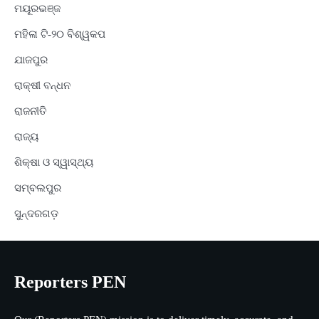
ମୟୂରଭଞ୍ଜ
ମହିଳା ଟି-୨୦ ବିଶ୍ୱକପ
ଯାଜପୁର
ରାକ୍ଷୀ ବନ୍ଧନ
ରାଜନୀତି
ରାଜ୍ୟ
ଶିକ୍ଷା ଓ ସ୍ୱାସ୍ଥ୍ୟ
ସମ୍ବଲପୁର
ସୁନ୍ଦରଗଡ଼
Reporters PEN