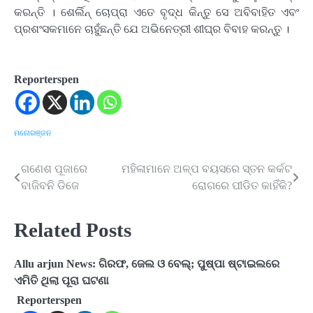
କରନ୍ତି । ଶେର୍ଲିନ୍ ଚୋପ୍ରା ଏତେ ବୃଦ୍ଧ କିନ୍ତୁ ସେ ଅବିବାହିତ ଏବଂ
ପ୍ରଶଂସକମାନେ ଚାହୁଁଛନ୍ତି ଯେ ଅଭିନେତ୍ରୀ ଶୀଘ୍ର ବିବାହ କରନ୍ତୁ ।
Reporterspen
ମନୋରଞ୍ଜନ
ଗଣେଶ ପୂଜାରେ
ମହିଳାମାନେ ଅଳ୍ପ ବୟସରେ ସ୍ତନ କର୍କଟ
Post
ବାଜିବନି ଡିଜେ
ରୋଗରେ ପୀଡିତ କାହିଁକି?
navigation
Related Posts
Allu arjun News: ଗିରଫ, ଜେଲ ଓ ବେଲ୍; ପୁଷ୍ପା ଷ୍ଟାଇଲରେ
ଏମିତି ଥିଲା ପୂରା ଘଟଣା
Reporterspen