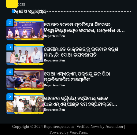
କାର୍ଯ୍ୟକ୍ରମ ଆୟୋଜିତ
Reporters Pen
2025
ଶିକ୍ଷା ଓ ସ୍ୱାସ୍ଥ୍ୟ
2
ସୋଆର ୨୦ତମ ପ୍ରତିଷ୍ଠା ଦିବସରେ
ବିଶ୍ୱବିଦ୍ୟାଳୟର ସଫଳତା, ଉତ୍କର୍ଷତା ଓ
ଅଗ୍ରଗତିର ସ୍ମୃତିଚାରଣ
Reporters Pen
3
ରୋଗୀମାନେ ଡାକ୍ତରଙ୍କୁ ଭଗବାନ ସଦୃଶ
ମାନନ୍ତି: ସୋଆ ଉପସଭାପତି
Reporters Pen
4
ସୋଆ ଏସ୍‌ଏଚ୍‌ଏମ୍ ପକ୍ଷରୁ ରଜ ପିଠା
ପ୍ରତିଯୋଗିତା ଆୟୋଜିତ
Reporters Pen
5
ଭାରତର ଦ୍ୱିତୀୟ ହସ୍ପିଟାଲ୍ ଭାବେ
ଆଇଏମ୍‌ଏସ୍ ଆଣ୍ଡ ସମ ହସ୍ପିଟାଲ୍‌ରେ
ଅତ୍ୟାଧୁନିକ ଡିଜିସ୍କାନର ସ୍ଥାପନ
Reporters Pen
1
ସୋଆ ପକ୍ଷରୁ ରାୱେ କାର୍ଯ୍ୟକ୍ରମ ଅଧୀନରେ
୧୧ଟି ଗ୍ରାମରେ ୧୬ଟି କୃଷକ ପ୍ରଶିକ୍ଷଣ
Copyright © 2024 Reporterspen.com | Verified News by
Ascendoor
|
କାର୍ଯ୍ୟକ୍ରମ ଆୟୋଜିତ
Reporters Pen
Powered by
WordPress
.