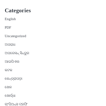
Categories
English
PDF
Uncategorized
ଅପରାଧ
ଅପରେସନ୍ ସିନ୍ଦୁର
ଆଇପିଏଲ
କଟକ
କେନ୍ଦ୍ରାପଡ଼ା
ଖେଳ
ଖୋର୍ଦ୍ଧା
ଚାଂପିଅନ୍ସ ଟ୍ରଫି