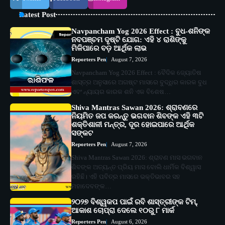
Latest Post
Navpancham Yog 2026 Effect : ବୁଧ-ଶନିଙ୍କ
ନବପଞ୍ଚମ ଦୃଷ୍ଟି ଯୋଗ: ଏହି ୪ ରାଶିଙ୍କୁ
ମିଳିପାରେ ବଡ଼ ଆର୍ଥିକ ଲାଭ
Reporters Pen
August 7, 2026
Navpancham Yog 2026 Effect : ବୈଦିକ ଜ୍ୟୋତିଷ
ଶାସ୍ତ୍ର ଅନୁସାରେ ଅଗଷ୍ଟ ମାସରେ ବୁଦ୍ଧିର କାରକ ବୁଧ
ଏବଂ ନ୍ୟାୟର କାରକ ଶନି ଏକ ବିଶେଷ…
Shiva Mantras Sawan 2026: ଶ୍ରାବଣରେ
ନିୟମିତ ଜପ କରନ୍ତୁ ଭଗବାନ ଶିବଙ୍କ ଏହି ୩ଟି
ଶକ୍ତିଶାଳୀ ମନ୍ତ୍ର, ଦୂର ହୋଇପାରେ ଆର୍ଥିକ
ସଙ୍କଟ
Reporters Pen
August 7, 2026
Shiva Mantras Sawan 2026: ଶ୍ରାବଣ ମାସ ଭଗବାନ
ଶିବଙ୍କ ଅତ୍ୟନ୍ତ ପ୍ରିୟ ମାସ ବୋଲି ଧାର୍ମିକ ବିଶ୍ୱାସ
ରହିଛି। ଏହି ପବିତ୍ର ମାସରେ ଭକ୍ତିଭାବର ସହ
ମହାଦେବଙ୍କ…
୨୦୨୭ ବିଶ୍ୱକପ ପାଇଁ ରବି ଶାସ୍ତ୍ରୀଙ୍କ ଟିମ୍,
ଆକାଶ ଚୋପ୍ରା ଦେଲେ ୧୦ରୁ ୮ ମାର୍କ
Reporters Pen
August 6, 2026