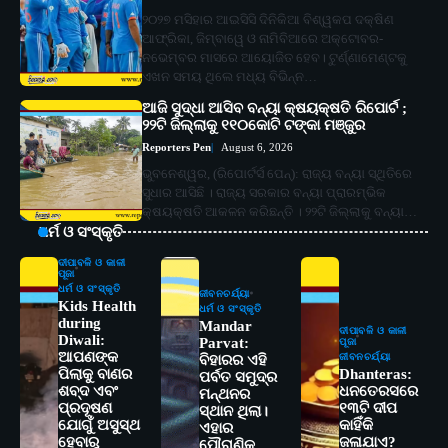
୨୦୨୭ ମସିହାର ଆଇସିସି ଦିନିକିଆ ବିଶ୍ୱକପ ଦକ୍ଷିଣ
ଆଫ୍ରିକା, ଜିମ୍ବାୱେ ଓ ନାମିବିଆରେ ଅକ୍ଟୋବର-
ନଭେମ୍ବର ମାସରେ ଆୟୋଜିତ ହେବ। ଟୁର୍ଣ୍ଣାମେଣ୍ଟକୁ
ଏଖନ ସମୟ ଥିଲେ ମଧ୍ୟ ବିଭିନ୍ନ…
ଆଜି ସୁଦ୍ଧା ଆସିବ ବନ୍ୟା କ୍ଷୟକ୍ଷତି ରିପୋର୍ଟ ;
୨୨ଟି ଜିଲ୍ଲାକୁ ୧୧୦କୋଟି ଟଙ୍କା ମଞ୍ଜୁର
Reporters Pen
August 6, 2026
ଭୁବନେଶ୍ୱର, (ରିପୋର୍ଟର୍ସ ପେନ୍‌): ରାଜ୍ୟ ବନ୍ୟା ସ୍ଥିତିରେ
ସୁଧାର ଆସିଛି । ରାଜ୍ୟ ସରକାର ବନ୍ୟା ପ୍ରାରମ୍ଭିକ
କ୍ଷୟକ୍ଷତି ଆକଳନ କରିଛନ୍ତି । ୨୨ଟି ଜିଲ୍ଲାକୁ ବନ୍ୟା…
ଧର୍ମ ଓ ସଂସ୍କୃତି
ଦୀପାବଳି ଓ କାଳୀ
ପୂଜା
ଧର୍ମ ଓ ସଂସ୍କୃତି
ଜୀବନଚର୍ଯ୍ୟା
Kids Health
ଧର୍ମ ଓ ସଂସ୍କୃତି
during
Mandar
ଦୀପାବଳି ଓ କାଳୀ
Diwali:
Parvat:
ପୂଜା
ଆପଣଙ୍କ
ଜୀବନଚର୍ଯ୍ୟା
ବିହାରର ଏହି
ପିଲାକୁ ବାଣର
Dhanteras:
ପର୍ବତ ସମୁଦ୍ର
ଶବ୍ଦ ଏବଂ
ଧନତେରସରେ
ମନ୍ଥନର
ପ୍ରଦୂଷଣ
୧୩ଟି ଦୀପ
ସ୍ଥାନ ଥିଲା।
ଯୋଗୁଁ ଅସୁସ୍ଥ
କାହିଁକି
ଏହାର
ହେବାରୁ
ଜଳାଯାଏ?
ପୌରାଣିକ