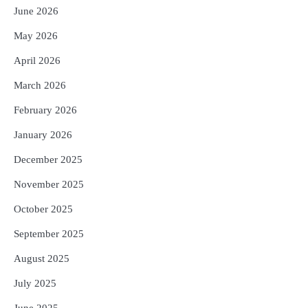
3
ଆଜି ସୁଦ୍ଧା ଆସିବ ବନ୍ୟା କ୍ଷୟକ୍ଷତି ରିପୋର୍ଟ
June 2026
; ୨୨ଟି ଜିଲ୍ଲାକୁ ୧୧୦କୋଟି ଟଙ୍କା ମଞ୍ଜୁର
Reporters Pen
May 2026
4
ସୁଦୃଢ଼ ହେବ ବିପର୍ଯ୍ୟୟ ପରିଚାଳନା ଭିତ୍ତିଭୂମି,
April 2026
ନିର୍ଭୁଲ୍ ହେବ ପାଣିପାଗ ପୂର୍ବାନୁମାନ
March 2026
Reporters Pen
February 2026
5
ଗୋପବନ୍ଧୁ ସ୍ୱାସ୍ଥ୍ୟ ବୀମା ଯୋଜନା
ପରିବର୍ତ୍ତିତ ହେଲେ ଆନ୍ଦୋଳନ ତେଜିବ :
January 2026
ଉତ୍କଳ ସାମ୍ବାଦିକ ସଂଘ
Reporters Pen
December 2025
November 2025
October 2025
September 2025
August 2025
July 2025
June 2025