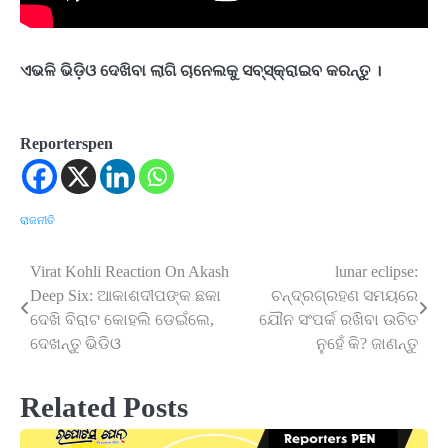
ଏଭଳି ଭିଡ଼ିଓ ଦେଖିବା ଲାଗି ଚାନେଲକୁ ସବ୍‌ସ୍କ୍ରାଇବ କରନ୍ତୁ ।
Reporterspen
ରାଜନୀତି
Virat Kohli Reaction On Akash
lunar eclipse:
Post
Deep Six: ଆକାଶଦୀପଙ୍କ ଛକା
ଚନ୍ଦ୍ରଗ୍ରହଣ ସମୟରେ
navigation
ଦେଖି ବିରାଟ କୋହଲି ଡେଇଁଲେ,
ଯୌନ ସଂପର୍କ ରଖିବା ଉଚିତ
ଦେଖନ୍ତୁ ଭିଡିଓ
ନୁହେଁ କି? ଜାଣନ୍ତୁ
Related Posts