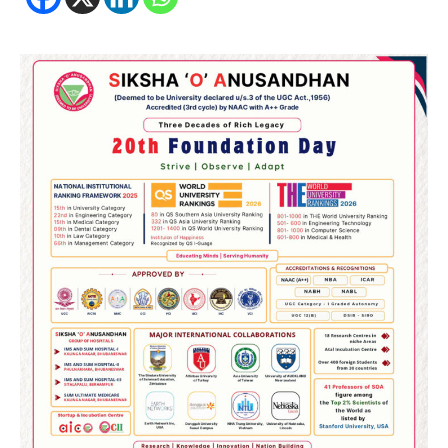
2
ଆସାମରେ ଭୟଙ୍କର ବନ୍ୟା ମୃତ୍ୟୁ ସଂଖ୍ୟା
୮୯କୁ ବୃଦ୍ଧି
Reporters Pen
3
ତିନି ଦିନିଆ ଓଡିଶାଗସ୍ତ ସାରି ଦିଲ୍ଲୀ
ଫେରିଗଲେ ରାଷ୍ଟ୍ରପତି
Reporters Pen
4
ମୁଖ୍ୟମନ୍ତ୍ରୀ କ୍ୟାନସର କେୟାର ଅଭିଯାନର
ଆଉ ୯୧ ସ୍ୱତନ୍ତ୍ର ପ୍ୟାକେଜ ସାମିଲ
Reporters Pen
5
ନୂଆଦିଲ୍ଲୀରେ ଦୁଇ ଦିନିଆ ନିବେଶ ଆକର୍ଷଣ
ଅଭିଯାନ : ‘ଓଡ଼ିଶା ଫୁଡ୍ ପ୍ରୋ-୨୦୨୬’ରେ