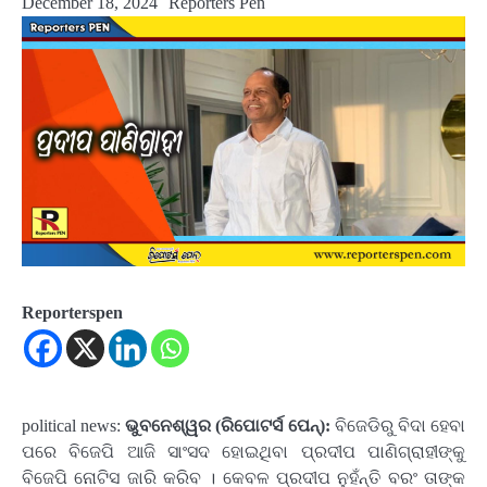
December 18, 2024
Reporters Pen
Reporterspen
political news:
ଭୁବନେଶ୍ୱର (ରିପୋଟର୍ସ ପେନ୍‌):
ବିଜେଡିରୁ ବିଦା ହେବା
ପରେ ବିଜେପି ଆଜି ସାଂସଦ ହୋଇଥିବା ପ୍ରଦୀପ ପାଣିଗ୍ରାହୀଙ୍କୁ
ବିଜେପି ନୋଟିସ ଜାରି କରିବ । କେବଳ ପ୍ରଦୀପ ନୁହଁନ୍ତି ବରଂ ତାଙ୍କ