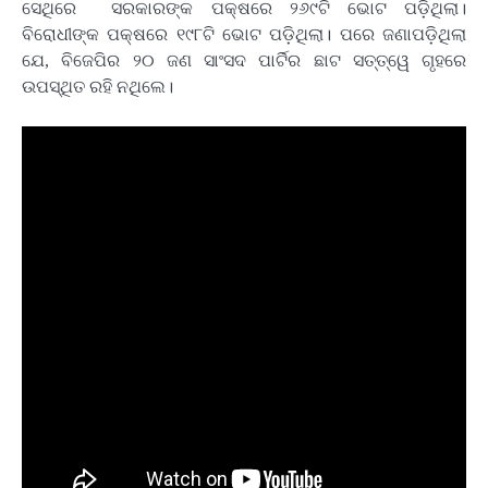
ସେଥିରେ ସରକାରଙ୍କ ପକ୍ଷରେ ୨୬୯ଟି ଭୋଟ ପଡ଼ିଥିଲା।
ବିରୋଧୀଙ୍କ ପକ୍ଷରେ ୧୯୮ଟି ଭୋଟ ପଡ଼ିଥିଲା। ପରେ ଜଣାପଡ଼ିଥିଲା
ଯେ, ବିଜେପିର ୨୦ ଜଣ ସାଂସଦ ପାର୍ଟିର ଛାଟ ସତ୍ତ୍ୱେ ଗୃହରେ
ଉପସ୍ଥିତ ରହି ନଥିଲେ।