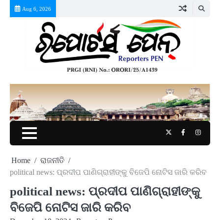
Skip
Aug 6, 2026
to
content
Twitter
Facebook
Instag
Home
ରାଜନୀତି
political news: ପ୍ରଦୀପ ପାଣିଗ୍ରାହୀଙ୍କୁ ବିଜେପି ନୋଟିସ ଜାରି କରିବ
political news: ପ୍ରଦୀପ ପାଣିଗ୍ରାହୀଙ୍କୁ
ବିଜେପି ନୋଟିସ ଜାରି କରିବ