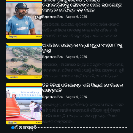
ଚୟନକର୍ତ୍ତାଙ୍କୁ ରୋହିତଙ୍କ ଖୋଲା ଚ୍ୟାଲେଞ୍ଜ!
ମହମ୍ମଦ କୈଫଙ୍କ ବଡ଼ ବୟାନ
Reporters Pen
August 6, 2026
ନୂଆଦିଲ୍ଲୀ: ଭାରତୀୟ କ୍ରିକେଟ ଦଳର ଅଭିଜ୍ଞ ଓପନର
ରୋହିତ ଶର୍ମାଙ୍କ ଅବସରକୁ ନେଇ ଚର୍ଚ୍ଚା ଥମିବାର ନାଁ
ନେଉନାହିଁ। ତେବେ ଏହି ସବୁ ଚର୍ଚ୍ଚା ମଧ୍ୟରେ ଭାରତର…
ଆସାମରେ ଭୟଙ୍କର ବନ୍ୟା ମୃତ୍ୟୁ ସଂଖ୍ୟା ୮୯କୁ
ବୃଦ୍ଧି
Reporters Pen
August 6, 2026
ଶିବସାଗର, : ଆସାମରେ ବନ୍ୟା ପରିସ୍ଥିତି ଗମ୍ଭୀର ରହିଛି,
ମଙ୍ଗଳବାର ରାତିସାରା ବର୍ଷା ଯୋଗୁଁ ତଳିଆ ଅଞ୍ଚଳରେ ପୁଣି
ନୂଆ ବନ୍ୟା ଆଶଙ୍କା ସୃଷ୍ଟି ହୋଇଛି, ଏବେପର୍ଯ୍ୟନ୍ତ…
ତିନି ଦିନିଆ ଓଡିଶାଗସ୍ତ ସାରି ଦିଲ୍ଲୀ ଫେରିଗଲେ
ରାଷ୍ଟ୍ରପତି
Reporters Pen
August 6, 2026
ଭୁବନେଶ୍ୱର, (ରିପୋର୍ଟର୍ସ ପେନ୍‌): ତିନିଦିନିଆ ଓଡ଼ିଶା ଗସ୍ତ
ସାରି ଆଜି ମହାମହିମ ରାଷ୍ଟ୍ରପତି ଦୌପଦୀ ମୁର୍ମୁ ଦିଲ୍ଲୀ
ଫେରିଯାଇଛନ୍ତି । ଏୟାରପୋର୍ସର ସ୍ୱତନ୍ତ୍ର ବିମାନ
ଯୋଗେ ରାଷ୍ଟ୍ରପତି…
ଧର୍ମ ଓ ସଂସ୍କୃତି