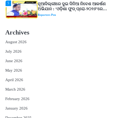
1
‘ମୋତେ ଦଳରୁ ବାଦ୍ ଦିଅ’, କୋଚ୍ ଓ
ଚୟନକର୍ତ୍ତାଙ୍କୁ ରୋହିତଙ୍କ ଖୋଲା
ଚ୍ୟାଲେଞ୍ଜ! ମହମ୍ମଦ କୈଫଙ୍କ ବଡ଼ ବୟାନ
Reporters Pen
2
ଆସାମରେ ଭୟଙ୍କର ବନ୍ୟା ମୃତ୍ୟୁ ସଂଖ୍ୟା
୮୯କୁ ବୃଦ୍ଧି
Archives
Reporters Pen
August 2026
3
ତିନି ଦିନିଆ ଓଡିଶାଗସ୍ତ ସାରି ଦିଲ୍ଲୀ
ଫେରିଗଲେ ରାଷ୍ଟ୍ରପତି
July 2026
Reporters Pen
June 2026
4
ମୁଖ୍ୟମନ୍ତ୍ରୀ କ୍ୟାନସର କେୟାର ଅଭିଯାନର
May 2026
ଆଉ ୯୧ ସ୍ୱତନ୍ତ୍ର ପ୍ୟାକେଜ ସାମିଲ
Reporters Pen
April 2026
5
ନୂଆଦିଲ୍ଲୀରେ ଦୁଇ ଦିନିଆ ନିବେଶ ଆକର୍ଷଣ
March 2026
ଅଭିଯାନ : ‘ଓଡ଼ିଶା ଫୁଡ୍ ପ୍ରୋ-୨୦୨୬’ରେ
ଖାଦ୍ୟ ପ୍ରକ୍ରିୟାକରଣ କ୍ଷେତ୍ରକୁ ମିଳିବ
February 2026
Reporters Pen
ଗୁରୁତ୍ୱ
January 2026
December 2025