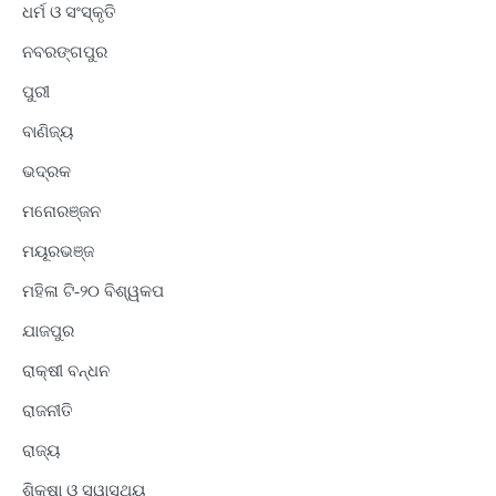
ଧର୍ମ ଓ ସଂସ୍କୃତି
ନବରଙ୍ଗପୁର
ପୁରୀ
ବାଣିଜ୍ୟ
ଭଦ୍ରକ
ମନୋରଞ୍ଜନ
ମୟୂରଭଞ୍ଜ
ମହିଳା ଟି-୨୦ ବିଶ୍ୱକପ
ଯାଜପୁର
ରାକ୍ଷୀ ବନ୍ଧନ
ରାଜନୀତି
ରାଜ୍ୟ
ଶିକ୍ଷା ଓ ସ୍ୱାସ୍ଥ୍ୟ