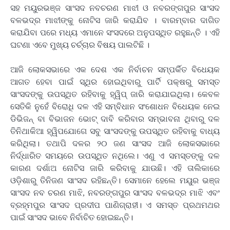
ସହ ମୟୁରଭଞ୍ଜ ସାଂସଦ ନବଚରଣ ମାଝୀ ଓ ନବରଙ୍ଗପୁର ସାଂସଦ
ବଳଭଦ୍ର ମାଝୀଙ୍କୁ ନୋଟିସ ଜାରି କରାଯିବ । ବାରମ୍ବାର ଦାଗିତ
କରାଯିବା ପରେ ମଧ୍ୟ ଏମାନେ ସଂସଦରେ ଅନୁପସ୍ଥିତ ରହୁଛନ୍ତି । ଏହି
ଘଟଣା ଏବେ ମୁଖ୍ୟ ଚର୍ଚ୍ଚାର ବିଷୟ ପାଲଟିଛି ।
ଆଜି ଲୋକସଭାରେ ଏକ ଦେଶ ଏକ ନିର୍ବାଚନ ସମ୍ପର୍କିତ ବିଧେୟକ
ଆଗତ ହେବା ପାଇଁ ସ୍ଥିର ହୋଇଥିବାରୁ ପାର୍ଟି ପକ୍ଷରୁ ସମସ୍ତ
ସାଂସଦଙ୍କୁ ଉପସ୍ଥିତ ରହିବାକୁ ହ୍ୱିପ୍‍ ଜାରି କରାଯାଇଥିଲା। କେବଳ
ସେତିକି ନୁହେଁ ବିରୋଧି ଦଳ ଏହି ସମ୍ବିଧାନ ସଂଶୋଧନ ବିଧେୟକ ନେଇ
ଡିଭିଜନ୍‍ ବା ବିଭାଜନ ଭୋଟ୍‍ ଦାବି କରିବାର ସମ୍ଭାବନା ଥିବାରୁ ଦଳ
ତିନିଥାକିଆ ହ୍ୱିପଯୋଗେ ସବୁ ସାଂସଦଙ୍କୁ ଉପସ୍ଥିତ ରହିବାକୁ ବାଧ୍ୟ
କରିଥିଲା। ତଥାପି ଦଳର ୨୦ ଜଣ ସାଂସଦ ଆଜି ଲୋକସଭାରେ
ନିର୍ଦ୍ଧାରିତ ସମୟରେ ଉପସ୍ଥିତ ନଥିଲେ। ଏଣୁ ଏ ସମସ୍ତଙ୍କୁ ଦଳ
କାରଣ ଦର୍ଶାଅ ନୋଟିସ ଜାରି କରିବାକୁ ଯାଉଛି। ଏହି ତାଲିକାରେ
ଓଡ଼ିଶାରୁ ତିନିଜଣ ସାଂସଦ ରହିଛନ୍ତି। ସେମାନେ ହେଲେ ମୟୁର ଭଞ୍ଜ
ସାଂସଦ ନବ ଚରଣ ମାଝି, ନବରଙ୍ଗପୁର ସାଂସଦ ବଳଭଦ୍ର ମାଝି ଏବଂ
ବ୍ରହ୍ମପୁର ସାଂସଦ ପ୍ରଦୀପ ପାଣିଗ୍ରାହୀ। ଏ ସମସ୍ତ ପ୍ରଥମଥର
ପାଇଁ ସାଂସଦ ଭାବେ ନିର୍ବାଚିତ ହୋଇଛନ୍ତି।