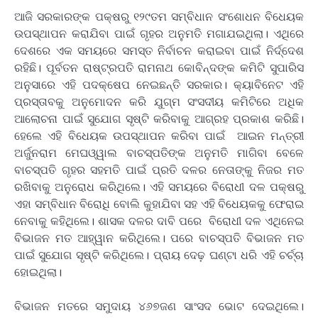
ଆଜି ସରକାରଙ୍କ ପକ୍ଷରୁ ୧୨୯ତମ ସମ୍ବିଧାନ ସଂଶୋଧନ ବିଧେୟକ
ଉପସ୍ଥାପନ କରାଯିବା ପାଇଁ ଗୃହର ଅନୁମତି ମଗାଯଇଥିଲା। ଏଥିରେ
ଦେଶରେ ଏକ ସମୟରେ ସମସ୍ତ ନିର୍ବାଚନ କରାଇବା ପାଇଁ ନିର୍ଦ୍ଦେଶ
ରହିଛି। ପୂର୍ବତନ ରାଷ୍ଟ୍ରପତି ରାମନାଥ କୋବିନ୍ଦଙ୍କ କମିଟି ସୁପାରିସ
ଅନୁସାରେ ଏହି ପଦକ୍ଷେପ ନେଇଛନ୍ତି ସରକାର। କ୍ୟାବିନେଟ ଏହି
ପ୍ରସ୍ତାବକୁ ଅନୁମୋଦନ କରି ଯୁଗ୍ମ ସଂସଦୀୟ କମିଟିରେ ଅଧିକ
ଆଲୋଚନା ପାଇଁ ସୁଯୋଗ ସୃଷ୍ଟି କରିବାକୁ ଆଗ୍ରହ ପ୍ରକାଶ କରିଛି।
ହେଲେ ଏହି ବିଧେୟକ ଉପସ୍ଥାପନ କରିବା ପାଇଁ ଆଇନ ମନ୍ତ୍ରୀ
ଅର୍ଜୁନରାମ ମେଘଓ୍ୱାଲ ବାଚସ୍ପତିଙ୍କ ଅନୁମତି ମାଗିବା ବେଳେ
ବାଚସ୍ପତି ଗୃହର ସହମତି ପାଇଁ ପ୍ରତି ଦଳର ନେତାଙ୍କୁ ନିଜର ମତ
ରଖିବାକୁ ଅନୁରୋଧ କରିଥିଲେ। ଏହି ସମୟରେ ବିରୋଧୀ ଦଳ ପକ୍ଷରୁ
ଏହା ସମ୍ବିଧାନ ବିରୋଧି ବୋଲି କୁହାଯିବା ସହ ଏହି ବିଧେୟକକୁ ଫେରାଇ
ନେବାକୁ କହିଥିଲେ। ଶାସକ ଦଳର ଦାବି ପରେ ବିରୋଧୀ ଦଳ ଏଥିନେଇ
ବିଭାଜନ ମତ ଆହ୍ୱାନ କରିଥିଲେ। ପରେ ବାଚସ୍ପତି ବିଭାଜନ ମତ
ପାଇଁ ସୁଯୋଗ ସୃଷ୍ଟି କରିଥିଲେ। ପ୍ରାୟ ଦେଢ଼ ଘଣ୍ଟା ଧରି ଏହି ଚର୍ଚ୍ଚା
ହୋଇଥିଲା।
ବିଭାଜନ ମତରେ ସମୁଦାୟ ୪୬୭ଜଣ ସାଂସଦ ଭୋଟ ଦେଇଥିଲେ।