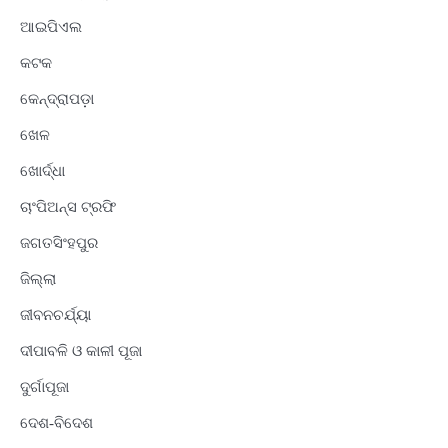
ଆଇପିଏଲ
କଟକ
କେନ୍ଦ୍ରାପଡ଼ା
ଖେଳ
ଖୋର୍ଦ୍ଧା
ଚାଂପିଅନ୍ସ ଟ୍ରଫି
ଜଗତସିଂହପୁର
ଜିଲ୍ଲା
ଜୀବନଚର୍ଯ୍ୟା
ଦୀପାବଳି ଓ କାଳୀ ପୂଜା
ଦୁର୍ଗାପୂଜା
ଦେଶ-ବିଦେଶ