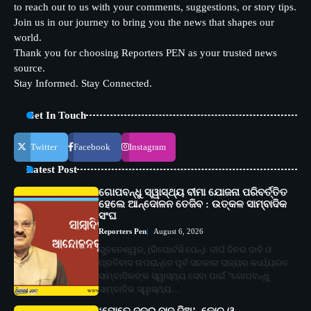
to reach out to us with your comments, suggestions, or story tips.
Join us in our journey to bring you the news that shapes our
world.
Thank you for choosing Reporters PEN as your trusted news
source.
Stay Informed. Stay Connected.
Get In Touch
Twitter
Facebook
Instagram
Latest Post
ଗୋପବନ୍ଧୁ ସ୍ୱାସ୍ଥ୍ୟ ବୀମା ଯୋଜନା ପରିବର୍ତ୍ତିତ
ହେଲେ ଆନ୍ଦୋଳନ ତେଜିବ : ଉତ୍କଳ ସାମ୍ବାଦିକ
ସଂଘ
Reporters Pen
August 6, 2026
ଭୁବନେଶ୍ୱର, (ରିପୋର୍ଟର୍ସ ପେନ୍‌): ଦୀର୍ଘ ଦିନର ଦାବି ଓ
ପ୍ରତିବାଦ ଉପରାନ୍ତେ ପୂର୍ବ ସରକାର ରାଜ୍ୟର କାର୍ଯ୍ୟରତ
ସାମ୍ବାଦିକଙ୍କ ସ୍ୱାସ୍ଥ୍ୟ ସେବା ପାଇଁ "ଗୋପବନ୍ଧୁ
ସାମ୍ବାଦିକ ସ୍ୱାସ୍ଥ୍ୟ…
‘ମୋତେ ଦଳରୁ ବାଦ୍ ଦିଅ’, କୋଚ୍ ଓ