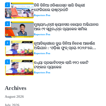
3
ମୁଖ୍ୟମନ୍ତ୍ରୀ କ୍ୟାନସର କେୟାର ଅଭିଯାନର
ଆଉ ୯୧ ସ୍ୱତନ୍ତ୍ର ପ୍ୟାକେଜ ସାମିଲ
Reporters Pen
4
ନୂଆଦିଲ୍ଲୀରେ ଦୁଇ ଦିନିଆ ନିବେଶ ଆକର୍ଷଣ
ଅଭିଯାନ : ‘ଓଡ଼ିଶା ଫୁଡ୍ ପ୍ରୋ-୨୦୨୬’ରେ
ଖାଦ୍ୟ ପ୍ରକ୍ରିୟାକରଣ କ୍ଷେତ୍ରକୁ ମିଳିବ
Reporters Pen
ଗୁରୁତ୍ୱ
5
ବନ୍ୟା ପ୍ରଭାବିତଙ୍କ ଲାଗି ୧୧୦ କୋଟି
ଟଙ୍କାର ପ୍ୟାକେଜ
Reporters Pen
1
ଆସାମରେ ଭୟଙ୍କର ବନ୍ୟା ମୃତ୍ୟୁ ସଂଖ୍ୟା
୮୯କୁ ବୃଦ୍ଧି
Reporters Pen
2
ତିନି ଦିନିଆ ଓଡିଶାଗସ୍ତ ସାରି ଦିଲ୍ଲୀ
ଫେରିଗଲେ ରାଷ୍ଟ୍ରପତି
Archives
Reporters Pen
August 2026
3
ମୁଖ୍ୟମନ୍ତ୍ରୀ କ୍ୟାନସର କେୟାର ଅଭିଯାନର
July 2026
ଆଉ ୯୧ ସ୍ୱତନ୍ତ୍ର ପ୍ୟାକେଜ ସାମିଲ