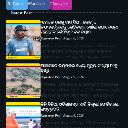
Twitter
Facebook
Instagram
Latest Post
‘ମୋତେ ଦଳରୁ ବାଦ୍ ଦିଅ’, କୋଚ୍ ଓ
ଚୟନକର୍ତ୍ତାଙ୍କୁ ରୋହିତଙ୍କ ଖୋଲା ଚ୍ୟାଲେଞ୍ଜ!
ମହମ୍ମଦ କୈଫଙ୍କ ବଡ଼ ବୟାନ
Reporters Pen
August 6, 2026
ନୂଆଦିଲ୍ଲୀ: ଭାରତୀୟ କ୍ରିକେଟ ଦଳର ଅଭିଜ୍ଞ ଓପନର
ରୋହିତ ଶର୍ମାଙ୍କ ଅବସରକୁ ନେଇ ଚର୍ଚ୍ଚା ଥମିବାର ନାଁ
ନେଉନାହିଁ। ତେବେ ଏହି ସବୁ ଚର୍ଚ୍ଚା ମଧ୍ୟରେ ଭାରତର…
ଆସାମରେ ଭୟଙ୍କର ବନ୍ୟା ମୃତ୍ୟୁ ସଂଖ୍ୟା ୮୯କୁ
ବୃଦ୍ଧି
Reporters Pen
August 6, 2026
ଶିବସାଗର, : ଆସାମରେ ବନ୍ୟା ପରିସ୍ଥିତି ଗମ୍ଭୀର ରହିଛି,
ମଙ୍ଗଳବାର ରାତିସାରା ବର୍ଷା ଯୋଗୁଁ ତଳିଆ ଅଞ୍ଚଳରେ ପୁଣି
ନୂଆ ବନ୍ୟା ଆଶଙ୍କା ସୃଷ୍ଟି ହୋଇଛି, ଏବେପର୍ଯ୍ୟନ୍ତ…
ତିନି ଦିନିଆ ଓଡିଶାଗସ୍ତ ସାରି ଦିଲ୍ଲୀ ଫେରିଗଲେ
ରାଷ୍ଟ୍ରପତି
Reporters Pen
August 6, 2026
ଭୁବନେଶ୍ୱର, (ରିପୋର୍ଟର୍ସ ପେନ୍‌): ତିନିଦିନିଆ ଓଡ଼ିଶା ଗସ୍ତ