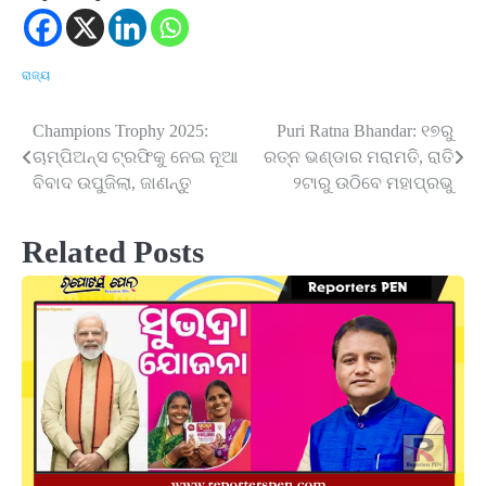
ରାଜ୍ୟ
Champions Trophy 2025:
Puri Ratna Bhandar: ୧୭ରୁ
Post
ଚାମ୍ପିଅନ୍ସ ଟ୍ରଫିକୁ ନେଇ ନୂଆ
ରତ୍ନ ଭଣ୍ଡାର ମରାମତି, ରାତି
navigation
ବିବାଦ ଉପୁଜିଲା, ଜାଣନ୍ତୁ
୨ଟାରୁ ଉଠିବେ ମହାପ୍ରଭୁ
Related Posts