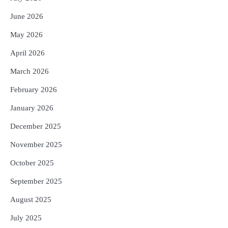
Reporters Pen
June 2026
4
ନୂଆଦିଲ୍ଲୀରେ ଦୁଇ ଦିନିଆ ନିବେଶ ଆକର୍ଷଣ
May 2026
ଅଭିଯାନ : ‘ଓଡ଼ିଶା ଫୁଡ୍ ପ୍ରୋ-୨୦୨୬’ରେ
ଖାଦ୍ୟ ପ୍ରକ୍ରିୟାକରଣ କ୍ଷେତ୍ରକୁ ମିଳିବ
Reporters Pen
April 2026
ଗୁରୁତ୍ୱ
5
ବନ୍ୟା ପ୍ରଭାବିତଙ୍କ ଲାଗି ୧୧୦ କୋଟି
March 2026
ଟଙ୍କାର ପ୍ୟାକେଜ
February 2026
Reporters Pen
January 2026
December 2025
November 2025
October 2025
September 2025
August 2025
July 2025