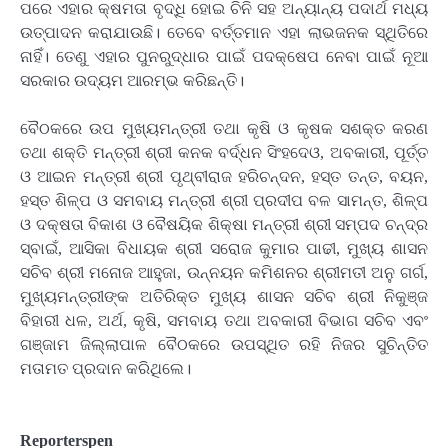
ପରେ ଏହାର କ୍ଷମତା ବୃଦ୍ଧି ହୋଇ ଚିନି ସହ ଅନ୍ୟାନ୍ୟ ପଦାର୍ଥ ମଧ୍ୟ
ଉତ୍ପାଦନ କରାଯାଉଛି। ତେବେ ବର୍ତ୍ତମାନ ଏହା ଲାଭଜନକ ସ୍ଥିତିରେ
ନାହିଁ। ତେଣୁ ଏହାର ପୁନରୁଦ୍ଧାର ପାଇଁ ପଦକ୍ଷେପ ନେବା ପାଇଁ ନୂଆ
ସରକାର ଉଦ୍ୟମ ଆରମ୍ଭ କରିଛନ୍ତି।
ବୈଠକରେ ଉପ ମୁଖ୍ୟମନ୍ତ୍ରୀ ତଥା କୃଷି ଓ କୃଷକ ସଶକ୍ତ କରଣ
ତଥା ଶକ୍ତି ମନ୍ତ୍ରୀ ଶ୍ରୀ କନକ ବର୍ଦ୍ଧନ ସିଂହଦେଓ, ଅବକାରୀ, ପୂର୍ତ୍ତ
ଓ ଆଇନ ମନ୍ତ୍ରୀ ଶ୍ରୀ ପୃଥ୍ବୀରାଜ ହରିଚନ୍ଦନ, ହସ୍ତ ତନ୍ତ, ବୟନ,
ହସ୍ତ ଶିଳ୍ପ ଓ ସମବାୟ ମନ୍ତ୍ରୀ ଶ୍ରୀ ପ୍ରଦୀପ ବଳ ସାମନ୍ତ, ଶିଳ୍ପ
ଓ ଦକ୍ଷତା ବିକାଶ ଓ ବୈଷୟିକ ଶିକ୍ଷା ମନ୍ତ୍ରୀ ଶ୍ରୀ ସମ୍ପଦ ଚନ୍ଦ୍ର
ସ୍ବାଇଁ, ଆସିକା ବିଧାୟକ ଶ୍ରୀ ସରୋଜ କୁମାର ପାଢୀ, ମୁଖ୍ୟ ଶାସନ
ସଚିବ ଶ୍ରୀ ମନୋଜ ଆହୁଜା, ଉନ୍ନୟନ କମିଶନର ଶ୍ରୀମତୀ ଅନୁ ଗର୍ଗ,
ମୁଖ୍ୟମନ୍ତ୍ରୀଙ୍କ ଅତିରିକ୍ତ ମୁଖ୍ୟ ଶାସନ ସଚିବ ଶ୍ରୀ ନିକୁଞ୍ଜ
ବିହାରୀ ଧଳ, ଅର୍ଥ, କୃଷି, ସମବାୟ ତଥା ଅବକାରୀ ବିଭାଗ ସଚିବ ଏବଂ
ଗଞ୍ଜାମ ଜିଲ୍ଲାପାଳ ବୈଠକରେ ଉପସ୍ଥିତ ରହି ନିଜର ସୁଚିନ୍ତିତ
ମତାମତ ପ୍ରଦାନ କରିଥିଲେ।
Reporterspen