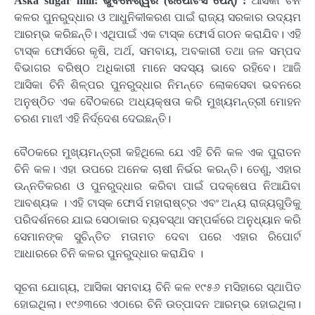
Aska sugar mill: ଭୁବନେଶ୍ୱର (ରିପୋଟର୍ସ ପେନ୍‌) :
ଆସିକା ଚିନି
କଳର ପୁନରୁଦ୍ଧାର ଓ ଆଧୁନିକୀକରଣ ପାଇଁ ରାଜ୍ୟ ସରକାର ଉଦ୍ୟମ
ଆରମ୍ଭ କରିଛନ୍ତି। ଏଥିପାଇଁ ଏକ ଟାସ୍କ ଫୋର୍ସ ଗଠନ କରାଯିବ। ଏହି
ଟାସ୍କ ଫୋର୍ସରେ କୃଷି, ଅର୍ଥ, ସମବାୟ, ଅବକାରୀ ତଥା ଜଳ ସମ୍ପଦ
ବିଭାଗର ବରିଷ୍ଠ ଅଧିକାରୀ ମାନେ ସଦସ୍ୟ ଭାବେ ରହିବେ। ଆଜି
ଆସିକା ଚିନି ଶିଳ୍ପର ପୁନରୁଦ୍ଧାର ନିମନ୍ତେ ଲୋକସେବା ଭବନରେ
ଅନୁଷ୍ଠିତ ଏକ ବୈଠକରେ ଅଧ୍ୟକ୍ଷତା କରି ମୁଖ୍ୟମନ୍ତ୍ରୀ ମୋହନ
ଚରଣ ମାଝୀ ଏହି ନିର୍ଦ୍ଦେଶ ଦେଇଛନ୍ତି।
ବୈଠକରେ ମୁଖ୍ୟମନ୍ତ୍ରୀ କହିଥିଲେ ଯେ ଏହି ଚିନି କଳ ଏକ ପୁରାତନ
ଚିନି କଳ। ଏହା ଉପରେ ଅନେକ ଚାଷୀ ନିର୍ଭର କରନ୍ତି। ତେଣୁ, ଏହାର
ଉନ୍ନତିକରଣ ଓ ପୁନରୁଦ୍ଧାର କରିବା ପାଇଁ ପଦକ୍ଷେପ ନିଆଯିବା
ଆବଶ୍ୟକ । ଏହି ଟାସ୍କ ଫୋର୍ସ ମହାରାଷ୍ଟ୍ର ଏବଂ ଅନ୍ୟ ରାଜ୍ୟଗୁଡିକୁ
ପରିଦର୍ଶନରେ ଯାଇ ସେଠାକାର ବ୍ୟବସ୍ଥା ସମ୍ପର୍କରେ ଅନୁଧ୍ୟାନ କରି
ସେମାନଙ୍କ ସୁଚିନ୍ତିତ ମତାମତ ଦେବା ପରେ ଏହାର ରିପୋର୍ଟ
ଆଧାରରେ ଚିନି କଳର ପୁନରୁଦ୍ଧାର କରାଯିବ ।
ସୂଚନା ଯୋଗ୍ୟ, ଆସିକା ସମବାୟ ଚିନି କଳ ୧୯୫୬ ମସିହାରେ ସ୍ଥାପିତ
ହୋଇଥିଲା। ୧୯୬୩ରେ ଏଠାରେ ଚିନି ଉତ୍ପାଦନ ଆରମ୍ଭ ହୋଇଥିଲା।