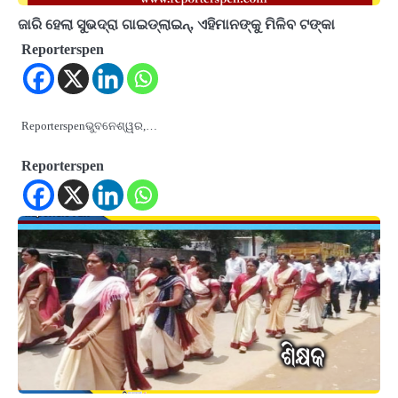
ଜାରି ହେଲା ସୁଭଦ୍ରା ଗାଇଡ୍‌ଲାଇନ୍, ଏହିମାନଙ୍କୁ ମିଳିବ ଟଙ୍କା
Reporterspen
Reporterspenଭୁବନେଶ୍ୱର,…
Reporterspen