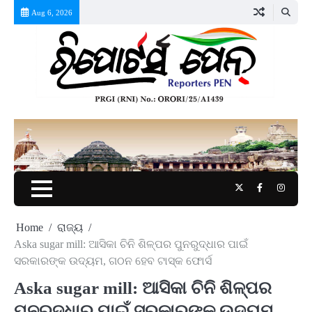
Skip
Aug 6, 2026
to
content
Twitter
Facebook
Instag
Home
ରାଜ୍ୟ
Aska sugar mill: ଆସିକା ଚିନି ଶିଳ୍ପର ପୁନରୁଦ୍ଧାର ପାଇଁ
ସରକାରଙ୍କ ଉଦ୍ୟମ, ଗଠନ ହେବ ଟାସ୍କ ଫୋର୍ସ
Aska sugar mill: ଆସିକା ଚିନି ଶିଳ୍ପର
ପୁନରୁଦ୍ଧାର ପାଇଁ ସରକାରଙ୍କ ଉଦ୍ୟମ,