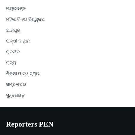
ମୟୂରଭଞ୍ଜ
ମହିଳା ଟି-୨୦ ବିଶ୍ୱକପ
ଯାଜପୁର
ରାକ୍ଷୀ ବନ୍ଧନ
ରାଜନୀତି
ରାଜ୍ୟ
ଶିକ୍ଷା ଓ ସ୍ୱାସ୍ଥ୍ୟ
ସମ୍ବଲପୁର
ସୁନ୍ଦରଗଡ଼
Reporters PEN