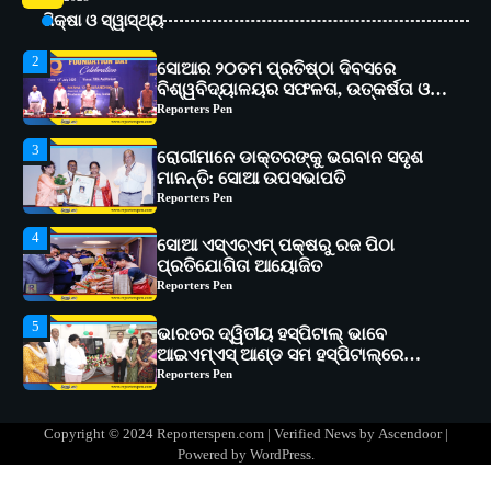
ବିଶ୍ୱବିଦ୍ୟାଳୟର ସଫଳତା, ଉତ୍କର୍ଷତା ଓ
ଶିକ୍ଷା ଓ ସ୍ୱାସ୍ଥ୍ୟ
ଅଗ୍ରଗତିର ସ୍ମୃତିଚାରଣ
Reporters Pen
3
ରୋଗୀମାନେ ଡାକ୍ତରଙ୍କୁ ଭଗବାନ ସଦୃଶ
ମାନନ୍ତି: ସୋଆ ଉପସଭାପତି
Reporters Pen
4
ସୋଆ ଏସ୍‌ଏଚ୍‌ଏମ୍ ପକ୍ଷରୁ ରଜ ପିଠା
ପ୍ରତିଯୋଗିତା ଆୟୋଜିତ
Reporters Pen
5
ଭାରତର ଦ୍ୱିତୀୟ ହସ୍ପିଟାଲ୍ ଭାବେ
ଆଇଏମ୍‌ଏସ୍ ଆଣ୍ଡ ସମ ହସ୍ପିଟାଲ୍‌ରେ
ଅତ୍ୟାଧୁନିକ ଡିଜିସ୍କାନର ସ୍ଥାପନ
Reporters Pen
1
ସୋଆ ପକ୍ଷରୁ ରାୱେ କାର୍ଯ୍ୟକ୍ରମ ଅଧୀନରେ
୧୧ଟି ଗ୍ରାମରେ ୧୬ଟି କୃଷକ ପ୍ରଶିକ୍ଷଣ
କାର୍ଯ୍ୟକ୍ରମ ଆୟୋଜିତ
Reporters Pen
2
ସୋଆର ୨୦ତମ ପ୍ରତିଷ୍ଠା ଦିବସରେ
Copyright © 2024 Reporterspen.com | Verified News by
Ascendoor
|
ବିଶ୍ୱବିଦ୍ୟାଳୟର ସଫଳତା, ଉତ୍କର୍ଷତା ଓ
Powered by
WordPress
.
ଅଗ୍ରଗତିର ସ୍ମୃତିଚାରଣ
Reporters Pen