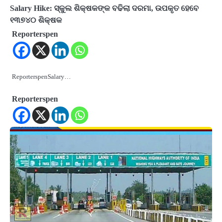
Salary Hike: ସ୍କୁଲ ଶିକ୍ଷକଙ୍କ ବଢିଲା ଦରମା, ଉପକୃତ ହେବେ
୧୩୭୪୦ ଶିକ୍ଷକ
Reporterspen
ReporterspenSalary…
Reporterspen