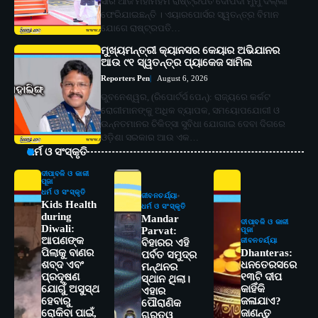
ସାରି ଆଜି ମହାମହିମ ରାଷ୍ଟ୍ରପତି ଦୌପଦୀ ମୁର୍ମୁ ଦିଲ୍ଲୀ
ଫେରିଯାଇଛନ୍ତି । ଏୟାରପୋର୍ସର ସ୍ୱତନ୍ତ୍ର ବିମାନ
ଯୋଗେ ରାଷ୍ଟ୍ରପତି…
ମୁଖ୍ୟମନ୍ତ୍ରୀ କ୍ୟାନସର କେୟାର ଅଭିଯାନର
ଆଉ ୯୧ ସ୍ୱତନ୍ତ୍ର ପ୍ୟାକେଜ ସାମିଲ
Reporters Pen
August 6, 2026
ଭୁବନେଶ୍ୱର, (ରିପୋର୍ଟର୍ସ ପେନ୍‌): ରାଜ୍ୟରେ କର୍କଟ
ରୋଗୀମାନଙ୍କୁ ଅଧିକ ବ୍ୟାପକ, ସମୟୋପଯୋଗୀ ଓ
ଉନ୍ନତମାନର ଚିକିତ୍ସା ସୁବିଧା ଯୋଗାଇ ଦେବା ଦିଗରେ
ଓଡ଼ିଶା ସରକାର ଆଉ ଏକ…
ଧର୍ମ ଓ ସଂସ୍କୃତି
ଦୀପାବଳି ଓ କାଳୀ
ପୂଜା
ଧର୍ମ ଓ ସଂସ୍କୃତି
ଜୀବନଚର୍ଯ୍ୟା
Kids Health
ଧର୍ମ ଓ ସଂସ୍କୃତି
during
Mandar
ଦୀପାବଳି ଓ କାଳୀ
Diwali:
Parvat:
ପୂଜା
ଆପଣଙ୍କ
ଜୀବନଚର୍ଯ୍ୟା
ବିହାରର ଏହି
ପିଲାକୁ ବାଣର
Dhanteras:
ପର୍ବତ ସମୁଦ୍ର
ଶବ୍ଦ ଏବଂ
ଧନତେରସରେ
ମନ୍ଥନର
ପ୍ରଦୂଷଣ
୧୩ଟି ଦୀପ
ସ୍ଥାନ ଥିଲା।
ଯୋଗୁଁ ଅସୁସ୍ଥ
କାହିଁକି
ଏହାର
ହେବାରୁ
ଜଳାଯାଏ?
ପୌରାଣିକ
ରୋକିବା ପାଇଁ,
ଜାଣନ୍ତୁ
ଗୁରୁତ୍ୱ