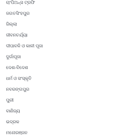
ଚାଂପିଅନ୍ସ ଟ୍ରଫି
ଜଗତସିଂହପୁର
ଜିଲ୍ଲା
ଜୀବନଚର୍ଯ୍ୟା
ଦୀପାବଳି ଓ କାଳୀ ପୂଜା
ଦୁର୍ଗାପୂଜା
ଦେଶ-ବିଦେଶ
ଧର୍ମ ଓ ସଂସ୍କୃତି
ନବରଙ୍ଗପୁର
ପୁରୀ
ବାଣିଜ୍ୟ
ଭଦ୍ରକ
ମନୋରଞ୍ଜନ