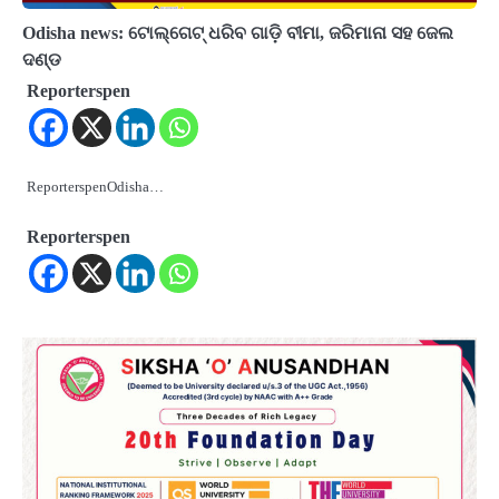
Odisha news: ଟୋଲ୍‌ଗେଟ୍ ଧରିବ ଗାଡ଼ି ବୀମା, ଜରିମାନା ସହ ଜେଲ
ଦଣ୍ଡ
Reporterspen
ReporterspenOdisha…
Reporterspen
2
ତିନି ଦିନିଆ ଓଡିଶାଗସ୍ତ ସାରି ଦିଲ୍ଲୀ