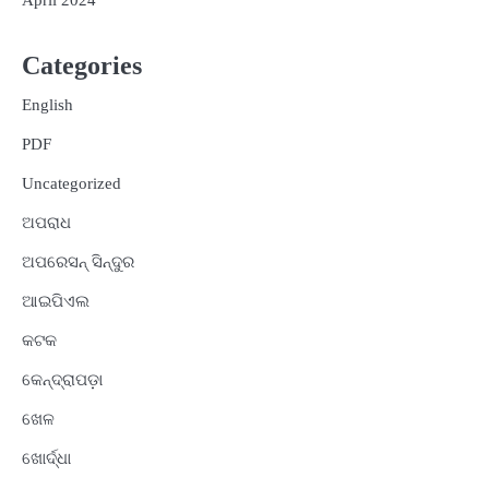
April 2024
Categories
English
PDF
Uncategorized
ଅପରାଧ
ଅପରେସନ୍ ସିନ୍ଦୁର
ଆଇପିଏଲ
କଟକ
କେନ୍ଦ୍ରାପଡ଼ା
ଖେଳ
ଖୋର୍ଦ୍ଧା