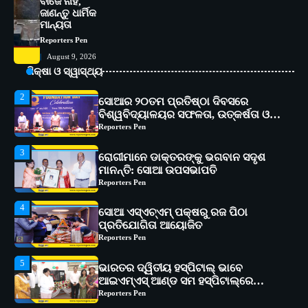
ବାଜେ ନାହିଁ,
୧୧ଟି ଗ୍ରାମରେ ୧୬ଟି କୃଷକ ପ୍ରଶିକ୍ଷଣ
ଜାଣନ୍ତୁ ଧାର୍ମିକ
କାର୍ଯ୍ୟକ୍ରମ ଆୟୋଜିତ
Reporters Pen
ମାନ୍ୟତା
Reporters Pen
2
ସୋଆର ୨୦ତମ ପ୍ରତିଷ୍ଠା ଦିବସରେ
August 9, 2026
ବିଶ୍ୱବିଦ୍ୟାଳୟର ସଫଳତା, ଉତ୍କର୍ଷତା ଓ
ଶିକ୍ଷା ଓ ସ୍ୱାସ୍ଥ୍ୟ
ଅଗ୍ରଗତିର ସ୍ମୃତିଚାରଣ
Reporters Pen
3
ରୋଗୀମାନେ ଡାକ୍ତରଙ୍କୁ ଭଗବାନ ସଦୃଶ
ମାନନ୍ତି: ସୋଆ ଉପସଭାପତି
Reporters Pen
4
ସୋଆ ଏସ୍‌ଏଚ୍‌ଏମ୍ ପକ୍ଷରୁ ରଜ ପିଠା
ପ୍ରତିଯୋଗିତା ଆୟୋଜିତ
Reporters Pen
5
ଭାରତର ଦ୍ୱିତୀୟ ହସ୍ପିଟାଲ୍ ଭାବେ
ଆଇଏମ୍‌ଏସ୍ ଆଣ୍ଡ ସମ ହସ୍ପିଟାଲ୍‌ରେ
ଅତ୍ୟାଧୁନିକ ଡିଜିସ୍କାନର ସ୍ଥାପନ
Reporters Pen
1
ସୋଆ ପକ୍ଷରୁ ରାୱେ କାର୍ଯ୍ୟକ୍ରମ ଅଧୀନରେ
୧୧ଟି ଗ୍ରାମରେ ୧୬ଟି କୃଷକ ପ୍ରଶିକ୍ଷଣ
କାର୍ଯ୍ୟକ୍ରମ ଆୟୋଜିତ
Reporters Pen