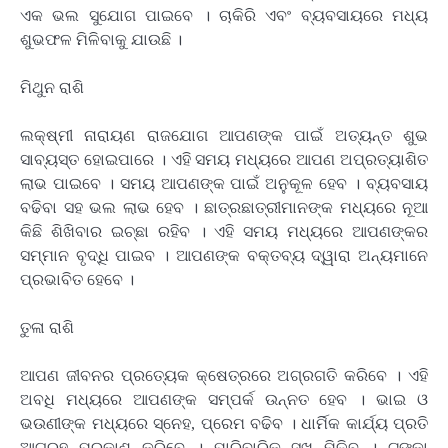
ଏକ ଭଲ ସୁଯୋଗ ପାଇବେ । ଚାକିରି ଏବଂ ବ୍ୟବସାୟରେ ମଧ୍ୟ
ଶୁଭଫଳ ମିଳିବାକୁ ଯାଉଛି ।
ମିଥୁନ ରାଶି
ଲକ୍ଷ୍ମୀ ନାରାୟଣ ରାଜଯୋଗ ଆପଣଙ୍କ ପାଇଁ ଅତ୍ୟନ୍ତ ଶୁଭ
ସାବ୍ୟସ୍ତ ହୋଇପାରେ । ଏହି ସମୟ ମଧ୍ୟରେ ଆପଣ ଅପ୍ରତ୍ୟାଶିତ
ଲାଭ ପାଇବେ । ସମୟ ଆପଣଙ୍କ ପାଇଁ ଅନୁକୂଳ ହେବ । ବ୍ୟବସାୟ
ବଢିବା ସହ ଭଲ ଲାଭ ହେବ । ଛାତ୍ରଛାତ୍ରୀମାନଙ୍କ ମଧ୍ୟରେ ନୂଆ
କିଛି ଶିଖିବାର ଇଚ୍ଛା ରହିବ । ଏହି ସମୟ ମଧ୍ୟରେ ଆପଣଙ୍କର
ସମ୍ମାନ ବୃଦ୍ଧି ପାଇବ । ଆପଣଙ୍କ ବକ୍ତବ୍ୟ ଦ୍ୱାରା ଅନ୍ୟମାନେ
ପ୍ରଭାବିତ ହେବେ ।
ତୁଳା ରାଶି
ଆପଣ ଜୀବନର ପ୍ରତ୍ୟେକ କ୍ଷେତ୍ରରେ ଅଗ୍ରଗତି କରିବେ । ଏହି
ଅବଧି ମଧ୍ୟରେ ଆପଣଙ୍କ ସମ୍ପର୍କ ଉନ୍ନତ ହେବ । ଭାଇ ଓ
ଭଉଣୀଙ୍କ ମଧ୍ୟରେ ସ୍ନେହ, ପ୍ରେମ ବଢିବ । ଧାର୍ମିକ କାର୍ଯ୍ୟ ପ୍ରତି
ଆଗ୍ରହ ପ୍ରକାଶ କରିବେ । ପାରିବାରିକ ସୁଖ ମିଳିବ । ଟଙ୍କା