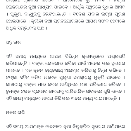
ରୋଜଗାରର ନୂଆ ମାଧ୍ୟମ ପାଇବେ । ଆର୍ଥିକ ସ୍ଥିତିରେ ସୁଧାର ଆସିବ
। ପୁରୁଣା ବନ୍ଧୁଙ୍କୁ ଭେଟିପାରନ୍ତି । ବିଦେଶ ଯିବାର ଇଚ୍ଛା ପୂରଣ
ହୋଇପାରେ । କ୍ରୀଡା ତଥା ପ୍ରତିଯୋଗିତାରେ ଆପଣ ସଫଳ ହେବାରେ
ଅଧିକ ସମ୍ଭାବନା ଅଛି ।
ଧନୁ ରାଶି
ଏହି ସମୟ ମଧ୍ୟରେ ଆପଣ ବିଭିନ୍ନ କ୍ଷେତ୍ରରେ ଅଗ୍ରଗତି
କରିପାରନ୍ତି । ଟଙ୍କା ରୋଜଗାର କରିବା ପାଇଁ ଅନେକ ଭଲ ସୁଯୋଗ
ପାଇବେ । ଏକ ନୂତନ ବ୍ୟବସାୟ ଆରମ୍ଭ କରିବାକୁ ଚିନ୍ତା କରିବେ ।
ଟଙ୍କା ସହିତ ଜଡିତ ଅନେକ ପୁରୁଣା ସମସ୍ୟାରୁ ମୁକ୍ତି ପାଇବେ ।
କାହାଠାରୁ ଟଙ୍କା ଧାର କରଜ ଆଣିଥିଲେ ତାହା ପରିଶୋଧ କରିବେ ।
ବୁଧଙ୍କ ଚଳନ ପ୍ରଭାବ କାରଣରୁ ପାରିବାରିକ ଜୀବନରେ ଖୁସି ହେବେ ।
ଏହି ସମୟ ମଧ୍ୟରେ ଆପଣ କିଛି ଭଲ ଖବର ମଧ୍ୟ ପାଇପାରନ୍ତି ।
ମକର ରାଶି
ଏହି ସମୟ ଆପଣଙ୍କ ଜୀବନରେ ନୂଆ ନିଯୁକ୍ତିର ସୁଯୋଗ ଆଣିପାରେ