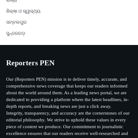
ରାଜ୍ୟ
ଶିକ୍ଷା ଓ ସ୍ୱାସ୍ଥ୍ୟ
ସମ୍ବଲପୁର
ସୁନ୍ଦରଗଡ଼
Reporters PEN
Our (Reporters PEN) mission is to deliver timely, accurate, and
comprehensive news coverage that keeps our readers informed
about the world around them. As a leading news portal, we are
dedicated to providing a platform where the latest headlines, in-
depth reports, and breaking news are just a click away.
Integrity, transparency, and accuracy are the cornerstones of our
editorial philosophy. We strive to uphold these values in every
piece of content we produce. Our commitment to journalistic
excellence ensures that our readers receive well-researched and