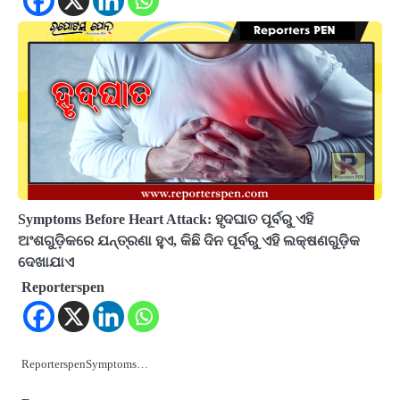
Symptoms Before Heart Attack: ହୃଦଘାତ ପୂର୍ବରୁ ଏହି
ଅଂଶଗୁଡ଼ିକରେ ଯନ୍ତ୍ରଣା ହୁଏ, କିଛି ଦିନ ପୂର୍ବରୁ ଏହି ଲକ୍ଷଣଗୁଡ଼ିକ
ଦେଖାଯାଏ
Reporterspen
ReporterspenSymptoms…