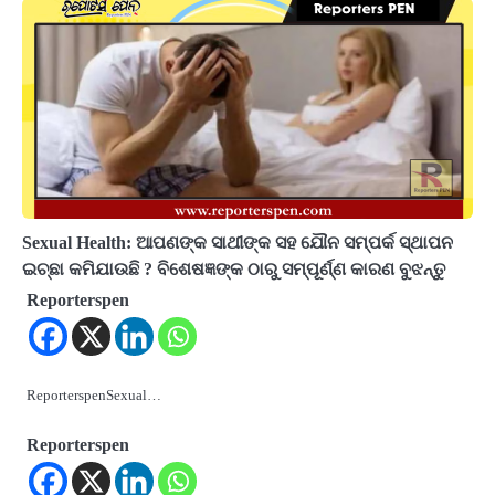
Sexual Health: ଆପଣଙ୍କ ସାଥୀଙ୍କ ସହ ଯୌନ ସମ୍ପର୍କ ସ୍ଥାପନ
ଇଚ୍ଛା କମିଯାଉଛି ? ବିଶେଷଜ୍ଞଙ୍କ ଠାରୁ ସମ୍ପୂର୍ଣ୍ଣ କାରଣ ବୁଝନ୍ତୁ
Reporterspen
ReporterspenSexual…
Reporterspen