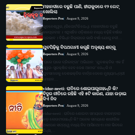
ମହାନଦୀରେ ବଢୁଛି ପାଣି, ହୀରାକୁଦରେ ୧୨ ଗେଟ୍
ଖୋଲିଲା
Reporters Pen
August 9, 2026
ଭୁବନେଶ୍ୱର, (ରିପୋର୍ଟର୍ସ ପେନ୍‌): ମହାନଦୀରେ ବଢୁଛି
ଜଳପ୍ରବାହ । ଏଥିସହିତ ଓଡ଼ିଶାରେ ମଧ୍ୟ ବଢ଼ିଛି ବର୍ଷାର
ପ୍ରଭାବ । ବିଭିନ୍ନ ଜିଲ୍ଲାରେ ଭାରି ବର୍ଷା ଯୋଗୁ ନଦୀ…
ଯୁବପିଢ଼ିକୁ ବିପଥଗାମୀ କରୁଛି ଅଦୃଶ୍ୟ ଶତ୍ରୁ
Reporters Pen
August 9, 2026
‘ଘରେ ଘରେ ତ୍ରିରଙ୍ଗା’ ଅଭିଯାନ: ‘ଯୁବଶକ୍ତିର ଏକ ହିଁ
ସ୍ୱର- ସୁରକ୍ଷିତ ହେବ ଦେଶ ଆମର’ ଜେନ୍‌-ଜି ଓ
ଯୁବସମାଜକୁ ଦେଶଭକ୍ତିର ବାର୍ତ୍ତା ଦେଲେ ମୁଖ୍ୟମନ୍ତ୍ରୀ
ମୋହନ…
vidur-neeti: ରାତିରେ ଶୋଇପାରୁନାହାନ୍ତି କି?
ବିଦୁର ନୀତିରେ ରହିଛି ଏହି ୫ଟି କାରଣ, ଯାହା ଉଡ଼ାଇ
ଦିଏ ନିଦ
Reporters Pen
August 9, 2026
vidur-neeti : ରାତିରେ ଶୋଇବା ସମୟରେ ବାରମ୍ବାର
କଡ଼ ଲେଉଟାଉଛନ୍ତି କି? ଅନେକ ସମୟରେ ଶାରୀରିକ
ଥକାପଣ ସତ୍ତ୍ୱେ ମଧ୍ୟ ନିଦ ଆସିନଥାଏ। ମନ ଭିତରେ
ଚିନ୍ତା,…