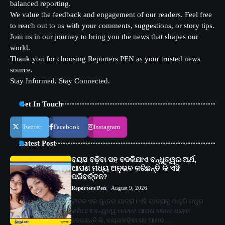
balanced reporting.
We value the feedback and engagement of our readers. Feel free
to reach out to us with your comments, suggestions, or story tips.
Join us in our journey to bring you the news that shapes our
world.
Thank you for choosing Reporters PEN as your trusted news
source.
Stay Informed. Stay Connected.
Get In Touch
Twitter
Facebook
Instagram
Latest Post
ବୟସ ବଢ଼ିବା ସହ ବଦଳିଯାଏ ବନ୍ଧୁତ୍ୱର ଅର୍ଥ,
ଆପଣ ମଧ୍ୟ ଅନୁଭବ କରିଛନ୍ତି କି ଏହି
ପରିବର୍ତ୍ତନ?
Reporters Pen
August 9, 2026
ଜୀବନ ଏକ ସୁନ୍ଦର ଯାତ୍ରା। ଏହି ଯାତ୍ରାକୁ ଆହୁରି ମଧୁର
କରିଥାଏ ବନ୍ଧୁତ୍ୱ। ତେବେ ଆପଣ କେବେ ଧ୍ୟାନ
ଦେଇଛନ୍ତି କି, ବୟସ ବଢ଼ିବା ସହ ଆମର…