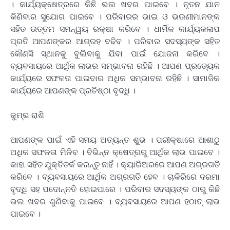
। କାର୍ଯ୍ୟକ୍ଷେତ୍ରରେ କିଛି ଭଲ ଖବର ପାଇବେ । ନୂତନ ଯାନ
କିଣିବାର ସୁଯୋଗ ପାଇବେ । ପରିବାରର ଭାଇ ଓ ଭଉଣୀମାନଙ୍କ
ସହିତ ଉତ୍ତମ ସମନ୍ୱୟ ରକ୍ଷା କରିବେ । ଧାର୍ମିକ କାର୍ଯ୍ୟକଳାପ
ପ୍ରତି ଆପଣଙ୍କର ଆଗ୍ରହ ବଢିବ । ପରିବାର ସଦସ୍ୟଙ୍କ ସହିତ
କୌଣସି ସ୍ଥାନକୁ ବୁଲିବାକୁ ଯିବା ପାଇଁ ଯୋଜନା କରିବେ ।
ବ୍ୟବସାୟରେ ଆର୍ଥିକ ଲାଭର ସମ୍ଭାବନା ରହିଛି । ଆପଣ ପ୍ରତ୍ୟେକ
କାର୍ଯ୍ୟରେ ସଫଳତା ପାଇବାର ଅଧିକ ସମ୍ଭାବନା ରହିଛି । ସାମାଜିକ
କାର୍ଯ୍ୟରେ ଆପଣଙ୍କ ପ୍ରତିଷ୍ଠା ବୃଦ୍ଧି ।
କୁମ୍ଭ ରାଶି
ଆପଣଙ୍କ ପାଇଁ ଏହି ସମୟ ଅତ୍ୟନ୍ତ ଶୁଭ । ପରୀକ୍ଷାରେ ଆଶାଠୁ
ଅଧିକ ସଫଳତା ମିଳିବ । ବିଭିନ୍ନ କ୍ଷେତ୍ରରୁ ଆର୍ଥିକ ଲାଭ ପାଇବେ ।
କାହା ସହିତ ଯୁକ୍ତିତର୍କ କରନ୍ତୁ ନାହିଁ । କ୍ୟାରିଅରରେ ଆପଣ ଅଗ୍ରଗତି
କରିବେ । ବ୍ୟବସାୟରେ ଆର୍ଥିକ ଅଗ୍ରଗତି ହେବ । ଚାକିରିରେ ଦରମା
ବୃଦ୍ଧି ସହ ପଦୋନ୍ନତି ହୋଇପାରେ । ପରିବାର ସଦସ୍ୟଙ୍କ ଠାରୁ କିଛି
ଭଲ ଖବର ଶୁଣିବାକୁ ପାଇବେ । ବ୍ୟବସାୟରେ ଆପଣ ହଠାତ୍ ଲାଭ
ପାଇବେ ।