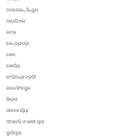
ଅପରେସନ୍ ସିନ୍ଦୁର
ଆଇପିଏଲ
କଟକ
କେନ୍ଦ୍ରାପଡ଼ା
ଖେଳ
ଖୋର୍ଦ୍ଧା
ଚାଂପିଅନ୍ସ ଟ୍ରଫି
ଜଗତସିଂହପୁର
ଜିଲ୍ଲା
ଜୀବନଚର୍ଯ୍ୟା
ଦୀପାବଳି ଓ କାଳୀ ପୂଜା
ଦୁର୍ଗାପୂଜା