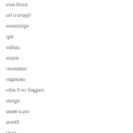
ଦେଶ-ବିଦେଶ
ଧର୍ମ ଓ ସଂସ୍କୃତି
ନବରଙ୍ଗପୁର
ପୁରୀ
ବାଣିଜ୍ୟ
ଭଦ୍ରକ
ମନୋରଞ୍ଜନ
ମୟୂରଭଞ୍ଜ
ମହିଳା ଟି-୨୦ ବିଶ୍ୱକପ
ଯାଜପୁର
ରାକ୍ଷୀ ବନ୍ଧନ
ରାଜନୀତି