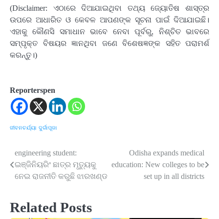
(Disclaimer: ଏଠାରେ ଦିଆଯାଇଥିବା ତଥ୍ୟ ଜ୍ୟୋତିଷ ଶାସ୍ତ୍ର
ଉପରେ ଆଧାରିତ ଓ କେବଳ ଆପଣଙ୍କ ସୂଚନା ପାଇଁ ଦିଆଯାଇଛି।
ଏହାକୁ କୌଣସି ସମାଧାନ ଭାବେ ନେବା ପୂର୍ବରୁ, ନିଶ୍ଚିତ ଭାବରେ
ସମ୍ପୃକ୍ତ ବିଷୟର ଜ୍ଞାନଥିବା ଜଣେ ବିଶେଷଜ୍ଞଙ୍କ ସହିତ ପରାମର୍ଶ
କରନ୍ତୁ।)
Reporterspen
ଜୀବନଚର୍ଯ୍ୟା
ଦୁର୍ଗାପୂଜା
engineering student:
Odisha expands medical
Post
ଇଞ୍ଜିନିୟରିଂ ଛାତ୍ର ମୃତ୍ୟୁକୁ
education: New colleges to be
navigation
ନେଇ ରାଜନୀତି କରୁଛି ଝାରଖଣ୍ଡ
set up in all districts
Related Posts