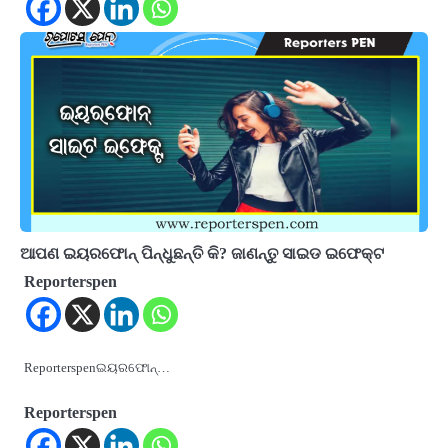
ଆପଣ ଇୟରଫୋନ୍ ପିନ୍ଧୁଛନ୍ତି କି? ଜାଣନ୍ତୁ ସାଇଡ ଇଫେକ୍ଟ
Reporterspen
Reporterspenଇୟରଫୋନ୍…
Reporterspen