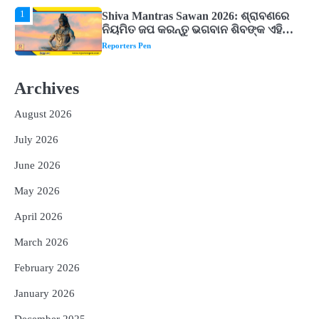
1
Shiva Mantras Sawan 2026: ଶ୍ରାବଣରେ
ନିୟମିତ ଜପ କରନ୍ତୁ ଭଗବାନ ଶିବଙ୍କ ଏହି
୩ଟି ଶକ୍ତିଶାଳୀ ମନ୍ତ୍ର, ଦୂର ହୋଇପାରେ
Reporters Pen
ଆର୍ଥିକ ସଙ୍କଟ
2
୨୦୨୭ ବିଶ୍ୱକପ ପାଇଁ ରବି ଶାସ୍ତ୍ରୀଙ୍କ ଟିମ୍,
ଆକାଶ ଚୋପ୍ରା ଦେଲେ ୧୦ରୁ ୮ ମାର୍କ
Archives
Reporters Pen
August 2026
3
ଆଜି ସୁଦ୍ଧା ଆସିବ ବନ୍ୟା କ୍ଷୟକ୍ଷତି ରିପୋର୍ଟ
; ୨୨ଟି ଜିଲ୍ଲାକୁ ୧୧୦କୋଟି ଟଙ୍କା ମଞ୍ଜୁର
July 2026
Reporters Pen
June 2026
4
ସୁଦୃଢ଼ ହେବ ବିପର୍ଯ୍ୟୟ ପରିଚାଳନା ଭିତ୍ତିଭୂମି,
May 2026
ନିର୍ଭୁଲ୍ ହେବ ପାଣିପାଗ ପୂର୍ବାନୁମାନ
Reporters Pen
April 2026
5
ଗୋପବନ୍ଧୁ ସ୍ୱାସ୍ଥ୍ୟ ବୀମା ଯୋଜନା
March 2026
ପରିବର୍ତ୍ତିତ ହେଲେ ଆନ୍ଦୋଳନ ତେଜିବ :
ଉତ୍କଳ ସାମ୍ବାଦିକ ସଂଘ
February 2026
Reporters Pen
January 2026