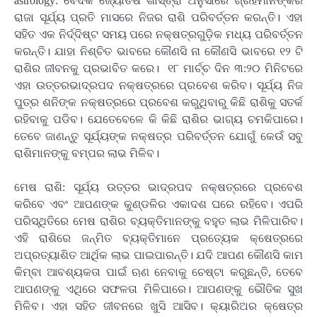
astrology: ବୈଦିକ ଜ୍ୟୋତିଷ ଶାସ୍ତ୍ରା ଅନୁସାରେ ଗ୍ରହମାନଙ୍କର
ରାଜା ସୂର୍ଯ୍ୟ ପ୍ରତି ମାସରେ ନିଜର ରାଶି ପରିବର୍ତ୍ତନ କରନ୍ତି। ଏହା
ସହିତ ଏକ ନିର୍ଦ୍ଦିଷ୍ଟ ସମୟ ପରେ ନକ୍ଷତ୍ରଗୁଡ଼ିକ ମଧ୍ୟ ପରିବର୍ତ୍ତନ
କରନ୍ତି। ଯାହା ନିଶ୍ଚିତ ଭାବରେ କୌଣସି ନା କୌଣସି ଭାବରେ ୧୨ ଟି
ରାଶିର ଜୀବନକୁ ପ୍ରଭାବିତ କରେ। ୧୮ ମାର୍ଚ୍ଚ ଦିନ ୩:୨୦ ମିନିଟରେ
ଏହା ଉତ୍ତରଭାଦ୍ରପଦ ନକ୍ଷତ୍ରରେ ପ୍ରବେଶ କରିବ। ସୂର୍ଯ୍ୟ ନିଜ
ପୁତ୍ର ଶନିଙ୍କ ନକ୍ଷତ୍ରରେ ପ୍ରବେଶ କରୁଥିବାରୁ କିଛି ରାଶିକୁ ସତର୍କ
ରହିବାକୁ ପଡିବ। ଯେତେବେଳେ କି କିଛି ରାଶିର ଭାଗ୍ୟ ଚମକିପାରେ।
ତେବେ ଜାଣନ୍ତୁ ସୂର୍ଯ୍ୟଙ୍କ ନକ୍ଷତ୍ର ପରିବର୍ତ୍ତନ ଯୋଗୁଁ କେଉଁ ସବୁ
ରାଶିମାନଙ୍କୁ ବମ୍ପର ଲାଭ ମିଳିବ।
ମେଷ ରାଶି: ସୂର୍ଯ୍ୟ ଉତ୍ତର ଭାଦ୍ରପଦ ନକ୍ଷତ୍ରରେ ପ୍ରବେଶ
କରିବେ ଏବଂ ଆପଣଙ୍କ କୁଣ୍ଡଳିର ଏକାଦଶ ଘରେ ରହିବେ। ଏପରି
ପରିସ୍ଥିତିରେ ମେଷ ରାଶିର ବ୍ୟକ୍ତିମାନଙ୍କୁ ବହୁତ ଲାଭ ମିଳିପାରିବ।
ଏହି ରାଶିରେ ଜନ୍ମିତ ବ୍ୟକ୍ତିମାନେ ପ୍ରତ୍ୟେକ କ୍ଷେତ୍ରରେ
ଅପ୍ରତ୍ୟାଶିତ ଆର୍ଥିକ ଲାଭ ପାଇପାରନ୍ତି। ଯଦି ଆପଣ କୌଣସି କାମ
କିମ୍ବା ଆବଶ୍ୟକତା ପାଇଁ ଋଣ ନେବାକୁ ଚେଷ୍ଟା କରୁଛନ୍ତି, ତେବେ
ଆପଣଙ୍କୁ ଏଥିରେ ସଫଳତା ମିଳିପାରେ। ଆପଣଙ୍କୁ ଭୌତିକ ସୁଖ
ମିଳିବ। ଏହା ସହିତ ଜୀବନରେ ଖୁସି ଆସିବ। କ୍ୟାରିଅର କ୍ଷେତ୍ର