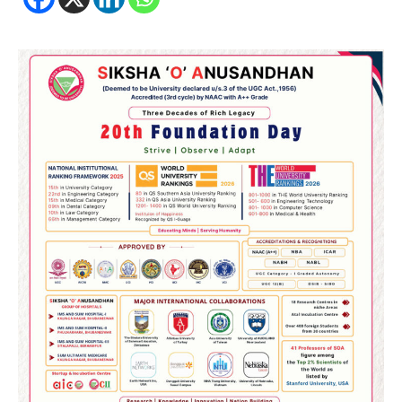
2
୨୦୨୭ ବିଶ୍ୱକପ ପାଇଁ ରବି ଶାସ୍ତ୍ରୀଙ୍କ ଟିମ୍,
ଆକାଶ ଚୋପ୍ରା ଦେଲେ ୧୦ରୁ ୮ ମାର୍କ
Reporters Pen
3
ଆଜି ସୁଦ୍ଧା ଆସିବ ବନ୍ୟା କ୍ଷୟକ୍ଷତି ରିପୋର୍ଟ
; ୨୨ଟି ଜିଲ୍ଲାକୁ ୧୧୦କୋଟି ଟଙ୍କା ମଞ୍ଜୁର
Reporters Pen
4
ସୁଦୃଢ଼ ହେବ ବିପର୍ଯ୍ୟୟ ପରିଚାଳନା ଭିତ୍ତିଭୂମି,
ନିର୍ଭୁଲ୍ ହେବ ପାଣିପାଗ ପୂର୍ବାନୁମାନ
Reporters Pen
5
ଗୋପବନ୍ଧୁ ସ୍ୱାସ୍ଥ୍ୟ ବୀମା ଯୋଜନା
ପରିବର୍ତ୍ତିତ ହେଲେ ଆନ୍ଦୋଳନ ତେଜିବ :