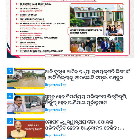
ଉତ୍କଳ ସାମ୍ବାଦିକ ସଂଘ
Reporters Pen
1
Shiva Mantras Sawan 2026: ଶ୍ରାବଣରେ
ନିୟମିତ ଜପ କରନ୍ତୁ ଭଗବାନ ଶିବଙ୍କ ଏହି
୩ଟି ଶକ୍ତିଶାଳୀ ମନ୍ତ୍ର, ଦୂର ହୋଇପାରେ
Reporters Pen
ଆର୍ଥିକ ସଙ୍କଟ
2
୨୦୨୭ ବିଶ୍ୱକପ ପାଇଁ ରବି ଶାସ୍ତ୍ରୀଙ୍କ ଟିମ୍,
ଆକାଶ ଚୋପ୍ରା ଦେଲେ ୧୦ରୁ ୮ ମାର୍କ
Reporters Pen
3
ଆଜି ସୁଦ୍ଧା ଆସିବ ବନ୍ୟା କ୍ଷୟକ୍ଷତି ରିପୋର୍ଟ
; ୨୨ଟି ଜିଲ୍ଲାକୁ ୧୧୦କୋଟି ଟଙ୍କା ମଞ୍ଜୁର
Reporters Pen
4
ସୁଦୃଢ଼ ହେବ ବିପର୍ଯ୍ୟୟ ପରିଚାଳନା ଭିତ୍ତିଭୂମି,
ନିର୍ଭୁଲ୍ ହେବ ପାଣିପାଗ ପୂର୍ବାନୁମାନ
Reporters Pen
5
ଗୋପବନ୍ଧୁ ସ୍ୱାସ୍ଥ୍ୟ ବୀମା ଯୋଜନା
ପରିବର୍ତ୍ତିତ ହେଲେ ଆନ୍ଦୋଳନ ତେଜିବ :
ଉତ୍କଳ ସାମ୍ବାଦିକ ସଂଘ
Reporters Pen