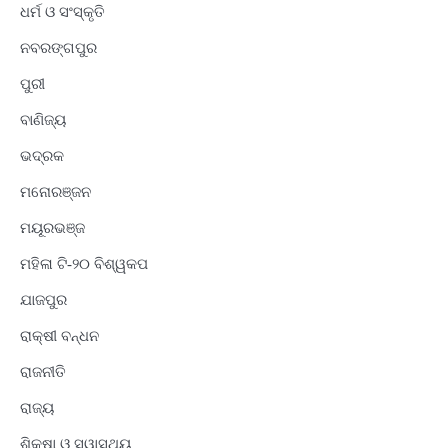
ଧର୍ମ ଓ ସଂସ୍କୃତି
ନବରଙ୍ଗପୁର
ପୁରୀ
ବାଣିଜ୍ୟ
ଭଦ୍ରକ
ମନୋରଞ୍ଜନ
ମୟୂରଭଞ୍ଜ
ମହିଳା ଟି-୨୦ ବିଶ୍ୱକପ
ଯାଜପୁର
ରାକ୍ଷୀ ବନ୍ଧନ
ରାଜନୀତି
ରାଜ୍ୟ
ଶିକ୍ଷା ଓ ସ୍ୱାସ୍ଥ୍ୟ