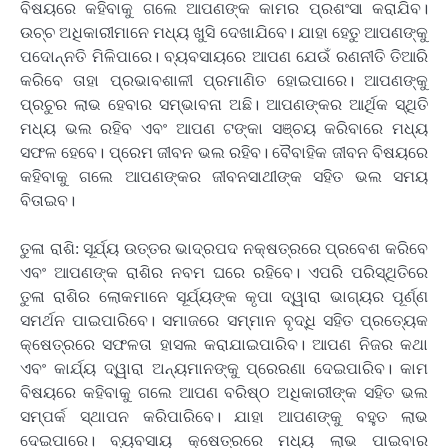
ବିଷୟରେ କହିବାକୁ ଗଲେ ଆପଣଙ୍କ କାମର ପ୍ରଶଂସା କରାଯିବ।
ଉଚ୍ଚ ଅଧିକାରୀମାନେ ମଧ୍ୟ ଖୁସି ଦେଖାଯିବେ। ଯାହା ହେତୁ ଆପଣଙ୍କୁ
ପଦୋନ୍ନତି ମିଳିପାରେ। ବ୍ୟବସାୟରେ ଆପଣ ଯେଉଁ ରଣନୀତି ତିଆରି
କରିବେ ତାହା ପ୍ରଭାବଶାଳୀ ପ୍ରମାଣିତ ହୋଇପାରେ। ଆପଣଙ୍କୁ
ପ୍ରଚୁର ଲାଭ ହେବାର ସମ୍ଭାବନା ଅଛି। ଆପଣଙ୍କର ଆର୍ଥିକ ସ୍ଥିତି
ମଧ୍ୟ ଭଲ ରହିବ ଏବଂ ଆପଣ ଟଙ୍କା ସଞ୍ଚୟ କରିବାରେ ମଧ୍ୟ
ସଫଳ ହେବେ। ପ୍ରେମ ଜୀବନ ଭଲ ରହିବ। ବୈବାହିକ ଜୀବନ ବିଷୟରେ
କହିବାକୁ ଗଲେ ଆପଣଙ୍କର ଜୀବନସାଥୀଙ୍କ ସହିତ ଭଲ ସମୟ
ବିତାଇବ।
ତୁଳା ରାଶି: ସୂର୍ଯ୍ୟ ଉତ୍ତର ଭାଦ୍ରପଦ ନକ୍ଷତ୍ରରେ ପ୍ରବେଶ କରିବେ
ଏବଂ ଆପଣଙ୍କ ରାଶିର ନବମ ଘରେ ରହିବେ। ଏପରି ପରିସ୍ଥିତିରେ
ତୁଳା ରାଶିର ଲୋକମାନେ ସୂର୍ଯ୍ୟଙ୍କ କୃପା ଦ୍ୱାରା ଭାଗ୍ୟର ପୂର୍ଣ୍ଣ
ସମର୍ଥନ ପାଇପାରିବେ। ସମାଜରେ ସମ୍ମାନ ବୃଦ୍ଧି ସହିତ ପ୍ରତ୍ୟେକ
କ୍ଷେତ୍ରରେ ସଫଳତା ହାସଲ କରାଯାଇପାରିବ। ଆପଣ ନିଜର କଥା
ଏବଂ କାର୍ଯ୍ୟ ଦ୍ୱାରା ଅନ୍ୟମାନଙ୍କୁ ପ୍ରେରଣା ଦେଇପାରିବ। କାମ
ବିଷୟରେ କହିବାକୁ ଗଲେ ଆପଣ ବରିଷ୍ଠ ଅଧିକାରୀଙ୍କ ସହିତ ଭଲ
ସମ୍ପର୍କ ସ୍ଥାପନ କରିପାରିବେ। ଯାହା ଆପଣଙ୍କୁ ବହୁତ ଲାଭ
ଦେଇପାରେ। ବ୍ୟବସାୟ କ୍ଷେତ୍ରରେ ମଧ୍ୟ ଲାଭ ପାଇବାର