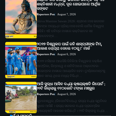
ଶକ୍ତିଶାଳୀ ମନ୍ତ୍ର, ଦୂର ହୋଇପାରେ ଆର୍ଥିକ
ସଙ୍କଟ
Reporters Pen
August 7, 2026
Shiva Mantras Sawan 2026: ଶ୍ରାବଣ ମାସ ଭଗବାନ
ଶିବଙ୍କ ଅତ୍ୟନ୍ତ ପ୍ରିୟ ମାସ ବୋଲି ଧାର୍ମିକ ବିଶ୍ୱାସ
ରହିଛି। ଏହି ପବିତ୍ର ମାସରେ ଭକ୍ତିଭାବର ସହ
ମହାଦେବଙ୍କ…
୨୦୨୭ ବିଶ୍ୱକପ ପାଇଁ ରବି ଶାସ୍ତ୍ରୀଙ୍କ ଟିମ୍,
ଆକାଶ ଚୋପ୍ରା ଦେଲେ ୧୦ରୁ ୮ ମାର୍କ
Reporters Pen
August 6, 2026
୨୦୨୭ ମସିହାର ଆଇସିସି ଦିନିକିଆ ବିଶ୍ୱକପ ଦକ୍ଷିଣ
ଆଫ୍ରିକା, ଜିମ୍ବାୱେ ଓ ନାମିବିଆରେ ଅକ୍ଟୋବର-
ନଭେମ୍ବର ମାସରେ ଆୟୋଜିତ ହେବ। ଟୁର୍ଣ୍ଣାମେଣ୍ଟକୁ
ଏଖନ ସମୟ ଥିଲେ ମଧ୍ୟ ବିଭିନ୍ନ…
ଆଜି ସୁଦ୍ଧା ଆସିବ ବନ୍ୟା କ୍ଷୟକ୍ଷତି ରିପୋର୍ଟ ;
୨୨ଟି ଜିଲ୍ଲାକୁ ୧୧୦କୋଟି ଟଙ୍କା ମଞ୍ଜୁର
Reporters Pen
August 6, 2026
ଭୁବନେଶ୍ୱର, (ରିପୋର୍ଟର୍ସ ପେନ୍‌): ରାଜ୍ୟ ବନ୍ୟା ସ୍ଥିତିରେ
ସୁଧାର ଆସିଛି । ରାଜ୍ୟ ସରକାର ବନ୍ୟା ପ୍ରାରମ୍ଭିକ
କ୍ଷୟକ୍ଷତି ଆକଳନ କରିଛନ୍ତି । ୨୨ଟି ଜିଲ୍ଲାକୁ ବନ୍ୟା…