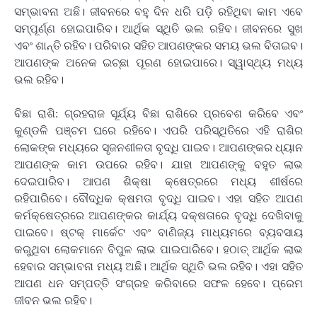
ସମ୍ଭାବନା ଅଛି। ଜୀବନରେ ବହୁ ଦିନ ଧରି ପଡ଼ି ରହିଥିବା କାମ ଏବେ
ସମ୍ପୂର୍ଣ୍ଣ ହୋଇପାରିବ। ଆର୍ଥିକ ସ୍ଥିତି ଭଲ ରହିବ। ଜୀବନରେ ସୁଖ
ଏବଂ ଶାନ୍ତି ରହିବ। ପରିବାର ସହିତ ଆପଣଙ୍କର ସମୟ ଭଲ ବିତାଇବ।
ଆପଣଙ୍କ ଅନେକ ଇଚ୍ଛା ପୂରଣ ହୋଇପାରେ। ସ୍ୱାସ୍ଥ୍ୟ ମଧ୍ୟ
ଭଲ ରହିବ।
ବିଛା ରାଶି: ଗ୍ରହରାଜ ସୂର୍ଯ୍ୟ ବିଛା ରାଶିରେ ପ୍ରବେଶ କରିବେ ଏବଂ
କୁଣ୍ଡଳି ପଞ୍ଚମ ଘରେ ରହିବେ। ଏପରି ପରିସ୍ଥିତିରେ ଏହି ରାଶିର
ଲୋକଙ୍କ ମଧ୍ୟରେ ସୃଜନଶୀଳତା ବୃଦ୍ଧି ପାଇବ। ଆପଣଙ୍କର ଧ୍ୟାନ
ଆପଣଙ୍କ କାମ ଉପରେ ରହିବ। ଯାହା ଆପଣଙ୍କୁ ବହୁତ ଲାଭ
ଦେଇପାରିବ। ଆପଣ ଶିକ୍ଷା କ୍ଷେତ୍ରରେ ମଧ୍ୟ ଶୀର୍ଷରେ
ରହିପାରିବେ। ବୌଦ୍ଧିକ କ୍ଷମତା ବୃଦ୍ଧି ପାଇବ। ଏହା ସହିତ ଆପଣ
କର୍ମକ୍ଷେତ୍ରରେ ଆପଣଙ୍କର କାର୍ଯ୍ୟ ଦକ୍ଷତାରେ ବୃଦ୍ଧି ଦେଖିବାକୁ
ପାଇବେ। ଷ୍ଟକ୍ ମାର୍କେଟ ଏବଂ ବାଣିଜ୍ୟ ମାଧ୍ୟମରେ ବ୍ୟବସାୟ
କରୁଥିବା ଲୋକମାନେ ବିପୁଳ ଲାଭ ପାଇପାରିବେ। ହଠାତ୍ ଆର୍ଥିକ ଲାଭ
ହେବାର ସମ୍ଭାବନା ମଧ୍ୟ ଅଛି। ଆର୍ଥିକ ସ୍ଥିତି ଭଲ ରହିବ। ଏହା ସହିତ
ଆପଣ ଧନ ସମ୍ପତ୍ତି ସଂଗ୍ରହ କରିବାରେ ସଫଳ ହେବେ। ପ୍ରେମ
ଜୀବନ ଭଲ ରହିବ।