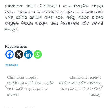
(Disclaimer: ଏଠାରେ ଦିଆଯାଇଥିବା ତଥ୍ୟ ଜ୍ୟୋତିଷ ଶାସ୍ତ୍ର
ଉପରେ ଆଧାରିତ ଓ କେବଳ ଆପଣଙ୍କ ସୂଚନା ପାଇଁ ଦିଆଯାଉଛି।
ଏହାକୁ କୌଣସି ସମାଧାନ ଭାବେ ନେବା ପୂର୍ବରୁ, ନିଶ୍ଚିତ ଭାବରେ
ସମ୍ପୃକ୍ତ ବିଷୟର ଜ୍ଞାନଥିବା ଜଣେ ବିଶେଷଜ୍ଞଙ୍କ ସହିତ ପରାମର୍ଶ
କରନ୍ତୁ।)
Reporterspen
ଜୀବନଚର୍ଯ୍ୟା
Champions Trophy:
Champions Trophy :
Post
ଚାମ୍ପିଅନ୍ସ ଟ୍ରଫି ପରେ ରୋହିତ
ଚାମ୍ପିଅନ୍ସ ଟ୍ରଫି ଫାଇନାଲ୍
navigation
ଶର୍ମା ରୋହିତ ଅଧିନାୟକ ପଦ
ସମୟରେ ପାଗ କିପରି ରହିବ,
ଛାଡିବେ!
ଜାଣନ୍ତୁ