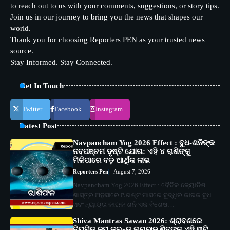
to reach out to us with your comments, suggestions, or story tips.
Join us in our journey to bring you the news that shapes our
world.
Thank you for choosing Reporters PEN as your trusted news
source.
Stay Informed. Stay Connected.
Get In Touch
Twitter
Facebook
Instagram
Latest Post
Navpancham Yog 2026 Effect : ବୁଧ-ଶନିଙ୍କ
ନବପଞ୍ଚମ ଦୃଷ୍ଟି ଯୋଗ: ଏହି ୪ ରାଶିଙ୍କୁ
ମିଳିପାରେ ବଡ଼ ଆର୍ଥିକ ଲାଭ
Reporters Pen
August 7, 2026
Navpancham Yog 2026 Effect : ବୈଦିକ ଜ୍ୟୋତିଷ
ଶାସ୍ତ୍ର ଅନୁସାରେ ଅଗଷ୍ଟ ମାସରେ ବୁଦ୍ଧିର କାରକ ବୁଧ
ଏବଂ ନ୍ୟାୟର କାରକ ଶନି ଏକ ବିଶେଷ…
Shiva Mantras Sawan 2026: ଶ୍ରାବଣରେ
ନିୟମିତ ଜପ କରନ୍ତୁ ଭଗବାନ ଶିବଙ୍କ ଏହି ୩ଟି