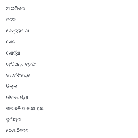
ଆଇପିଏଲ
କଟକ
କେନ୍ଦ୍ରାପଡ଼ା
ଖେଳ
ଖୋର୍ଦ୍ଧା
ଚାଂପିଅନ୍ସ ଟ୍ରଫି
ଜଗତସିଂହପୁର
ଜିଲ୍ଲା
ଜୀବନଚର୍ଯ୍ୟା
ଦୀପାବଳି ଓ କାଳୀ ପୂଜା
ଦୁର୍ଗାପୂଜା
ଦେଶ-ବିଦେଶ