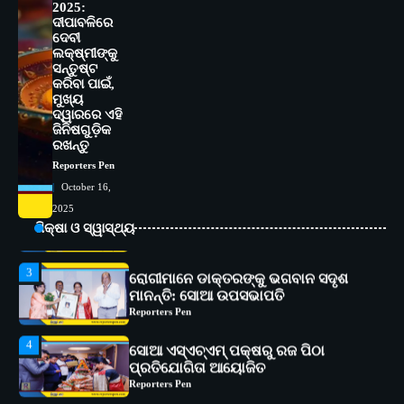
2025:
Reporters Pen
ଦୀପାବଳିରେ
ଦେବୀ
5
ଭାରତର ଦ୍ୱିତୀୟ ହସ୍ପିଟାଲ୍ ଭାବେ
ଲକ୍ଷ୍ମୀଙ୍କୁ
ଆଇଏମ୍‌ଏସ୍ ଆଣ୍ଡ ସମ ହସ୍ପିଟାଲ୍‌ରେ
ସନ୍ତୁଷ୍ଟ
ଅତ୍ୟାଧୁନିକ ଡିଜିସ୍କାନର ସ୍ଥାପନ
Reporters Pen
କରିବା ପାଇଁ,
ମୁଖ୍ୟ
ଦ୍ୱାରରେ ଏହି
1
ସୋଆ ପକ୍ଷରୁ ରାୱେ କାର୍ଯ୍ୟକ୍ରମ ଅଧୀନରେ
ଜିନିଷଗୁଡ଼ିକ
୧୧ଟି ଗ୍ରାମରେ ୧୬ଟି କୃଷକ ପ୍ରଶିକ୍ଷଣ
ରଖନ୍ତୁ
କାର୍ଯ୍ୟକ୍ରମ ଆୟୋଜିତ
Reporters Pen
Reporters Pen
2
October 16,
ସୋଆର ୨୦ତମ ପ୍ରତିଷ୍ଠା ଦିବସରେ
2025
ବିଶ୍ୱବିଦ୍ୟାଳୟର ସଫଳତା, ଉତ୍କର୍ଷତା ଓ
ଅଗ୍ରଗତିର ସ୍ମୃତିଚାରଣ
ଶିକ୍ଷା ଓ ସ୍ୱାସ୍ଥ୍ୟ
Reporters Pen
3
ରୋଗୀମାନେ ଡାକ୍ତରଙ୍କୁ ଭଗବାନ ସଦୃଶ
ମାନନ୍ତି: ସୋଆ ଉପସଭାପତି
Reporters Pen
4
ସୋଆ ଏସ୍‌ଏଚ୍‌ଏମ୍ ପକ୍ଷରୁ ରଜ ପିଠା
ପ୍ରତିଯୋଗିତା ଆୟୋଜିତ
Reporters Pen