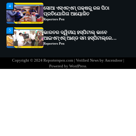
5
ଭାରତର ଦ୍ୱିତୀୟ ହସ୍ପିଟାଲ୍ ଭାବେ
ଆଇଏମ୍‌ଏସ୍ ଆଣ୍ଡ ସମ ହସ୍ପିଟାଲ୍‌ରେ
ଅତ୍ୟାଧୁନିକ ଡିଜିସ୍କାନର ସ୍ଥାପନ
Reporters Pen
1
ସୋଆ ପକ୍ଷରୁ ରାୱେ କାର୍ଯ୍ୟକ୍ରମ ଅଧୀନରେ
୧୧ଟି ଗ୍ରାମରେ ୧୬ଟି କୃଷକ ପ୍ରଶିକ୍ଷଣ
କାର୍ଯ୍ୟକ୍ରମ ଆୟୋଜିତ
Reporters Pen
2
ସୋଆର ୨୦ତମ ପ୍ରତିଷ୍ଠା ଦିବସରେ
Copyright © 2024 Reporterspen.com | Verified News by
Ascendoor
|
ବିଶ୍ୱବିଦ୍ୟାଳୟର ସଫଳତା, ଉତ୍କର୍ଷତା ଓ
Powered by
WordPress
.
ଅଗ୍ରଗତିର ସ୍ମୃତିଚାରଣ
Reporters Pen
3
ରୋଗୀମାନେ ଡାକ୍ତରଙ୍କୁ ଭଗବାନ ସଦୃଶ
ମାନନ୍ତି: ସୋଆ ଉପସଭାପତି
Reporters Pen
4
ସୋଆ ଏସ୍‌ଏଚ୍‌ଏମ୍ ପକ୍ଷରୁ ରଜ ପିଠା
ପ୍ରତିଯୋଗିତା ଆୟୋଜିତ
Reporters Pen
5
ଭାରତର ଦ୍ୱିତୀୟ ହସ୍ପିଟାଲ୍ ଭାବେ