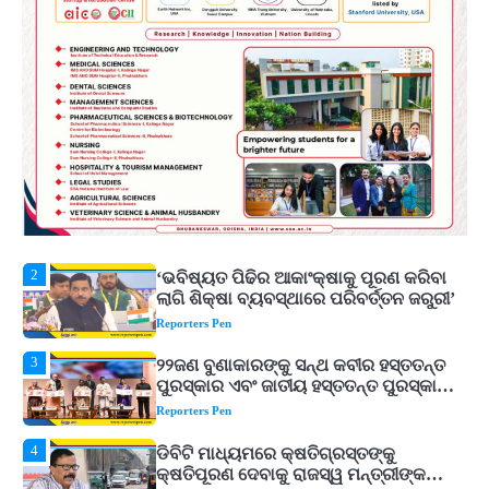
5
ଓଡ଼ିଶା ଫୁଡ୍ ପ୍ରୋ ୨୦୨୬ : ୪୩,୪୩୭ କୋଟି
ଟଙ୍କାର ନିବେଶ ପ୍ରସ୍ତାବ ହାସଲ
Reporters Pen
1
ଘରର ବାସ୍ତୁଦୋଷ ଦୂର କରିବ ଲିଲି ଫୁଲ!
Reporters Pen
2
‘ଭବିଷ୍ୟତ ପିଢିର ଆକାଂକ୍ଷାକୁ ପୂରଣ କରିବା
ଲାଗି ଶିକ୍ଷା ବ୍ୟବସ୍ଥାରେ ପରିବର୍ତ୍ତନ ଜରୁରୀ’
Reporters Pen
3
୨୨ଜଣ ବୁଣାକାରଙ୍କୁ ସନ୍ଥ କବୀର ହସ୍ତତନ୍ତ
ପୁରସ୍କାର ଏବଂ ଜାତୀୟ ହସ୍ତତନ୍ତ ପୁରସ୍କାର
ପ୍ରଦାନ, ଓଡ଼ିଶାରୁ ୨ ଜଣଙ୍କୁ ମିଳିଲା
Reporters Pen
4
ଡିବିଟି ମାଧ୍ୟମରେ କ୍ଷତିଗ୍ରସ୍ତଙ୍କୁ
କ୍ଷତିପୂରଣ ଦେବାକୁ ରାଜସ୍ୱ ମନ୍ତ୍ରୀଙ୍କ
ନିର୍ଦ୍ଦେଶ
Reporters Pen
5
ଓଡ଼ିଶା ଫୁଡ୍ ପ୍ରୋ ୨୦୨୬ : ୪୩,୪୩୭ କୋଟି
ଟଙ୍କାର ନିବେଶ ପ୍ରସ୍ତାବ ହାସଲ