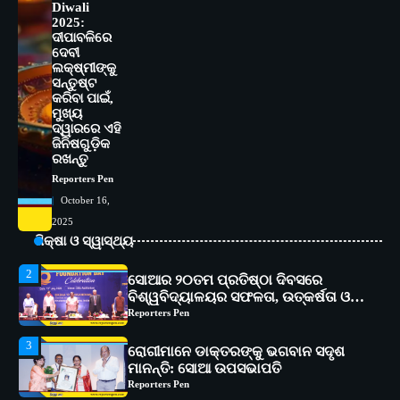
Diwali
ପ୍ରତିଯୋଗିତା ଆୟୋଜିତ
2025:
Reporters Pen
ଦୀପାବଳିରେ
ଦେବୀ
5
ଭାରତର ଦ୍ୱିତୀୟ ହସ୍ପିଟାଲ୍ ଭାବେ
ଲକ୍ଷ୍ମୀଙ୍କୁ
ଆଇଏମ୍‌ଏସ୍ ଆଣ୍ଡ ସମ ହସ୍ପିଟାଲ୍‌ରେ
ସନ୍ତୁଷ୍ଟ
କରିବା ପାଇଁ,
ଅତ୍ୟାଧୁନିକ ଡିଜିସ୍କାନର ସ୍ଥାପନ
Reporters Pen
ମୁଖ୍ୟ
ଦ୍ୱାରରେ ଏହି
1
ସୋଆ ପକ୍ଷରୁ ରାୱେ କାର୍ଯ୍ୟକ୍ରମ ଅଧୀନରେ
ଜିନିଷଗୁଡ଼ିକ
୧୧ଟି ଗ୍ରାମରେ ୧୬ଟି କୃଷକ ପ୍ରଶିକ୍ଷଣ
ରଖନ୍ତୁ
କାର୍ଯ୍ୟକ୍ରମ ଆୟୋଜିତ
Reporters Pen
Reporters Pen
October 16,
2
ସୋଆର ୨୦ତମ ପ୍ରତିଷ୍ଠା ଦିବସରେ
2025
ବିଶ୍ୱବିଦ୍ୟାଳୟର ସଫଳତା, ଉତ୍କର୍ଷତା ଓ
ଶିକ୍ଷା ଓ ସ୍ୱାସ୍ଥ୍ୟ
ଅଗ୍ରଗତିର ସ୍ମୃତିଚାରଣ
Reporters Pen
3
ରୋଗୀମାନେ ଡାକ୍ତରଙ୍କୁ ଭଗବାନ ସଦୃଶ
ମାନନ୍ତି: ସୋଆ ଉପସଭାପତି
Reporters Pen
4
ସୋଆ ଏସ୍‌ଏଚ୍‌ଏମ୍ ପକ୍ଷରୁ ରଜ ପିଠା
ପ୍ରତିଯୋଗିତା ଆୟୋଜିତ
Reporters Pen