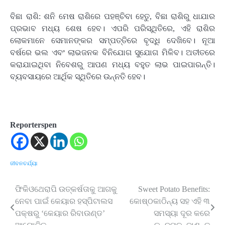
ବିଛା ରାଶି: ଶନି ମେଷ ରାଶିରେ ପହଞ୍ଚିବା ହେତୁ, ବିଛା ରାଶିରୁ ଧାଯାର
ପ୍ରଭାବ ମଧ୍ୟ ଶେଷ ହେବ। ଏପରି ପରିସ୍ଥିତିରେ, ଏହି ରାଶିର
ଲୋକମାନେ ସେମାନଙ୍କର ସମ୍ପତ୍ତିରେ ବୃଦ୍ଧି ଦେଖିବେ। ନୂଆ
ବର୍ଷରେ ଭଲ ଏବଂ ଲାଭଜନକ ବିନିଯୋଗ ସୁଯୋଗ ମିଳିବ। ଅତୀତରେ
କରାଯାଇଥିବା ନିବେଶରୁ ଆପଣ ମଧ୍ୟ ବହୁତ ଲାଭ ପାଇପାରନ୍ତି।
ବ୍ୟବସାୟରେ ଆର୍ଥିକ ସ୍ଥିତିରେ ଉନ୍ନତି ହେବ।
Reporterspen
ଜୀବନଚର୍ଯ୍ୟା
ଫିକିଓଥେରାପି ଉତ୍କର୍ଷତାକୁ ଆଗକୁ
Sweet Potato Benefits:
Post
ନେବା ପାଇଁ କେୟାର ହସ୍ପିଟାଲସ
କୋଷ୍ଠକାଠିନ୍ୟ ସହ ଏହି ୩
navigation
ପକ୍ଷରୁ ‘କେୟାର ରିବାଉଣ୍ଡ’
ସମସ୍ୟା ଦୂର କରେ