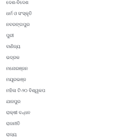
ଦେଶ-ବିଦେଶ
ଧର୍ମ ଓ ସଂସ୍କୃତି
ନବରଙ୍ଗପୁର
ପୁରୀ
ବାଣିଜ୍ୟ
ଭଦ୍ରକ
ମନୋରଞ୍ଜନ
ମୟୂରଭଞ୍ଜ
ମହିଳା ଟି-୨୦ ବିଶ୍ୱକପ
ଯାଜପୁର
ରାକ୍ଷୀ ବନ୍ଧନ
ରାଜନୀତି
ରାଜ୍ୟ