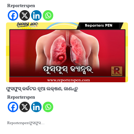
Reporterspen
ଫୁସଫୁସ୍ କର୍କଟର ନୂଆ ଲକ୍ଷଣ, ଜାଣନ୍ତୁ
Reporterspen
Reporterspenଫୁସଫୁସ…