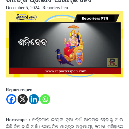
December 5, 2024
Reporters Pen
Reporterspen
Horoscope :
ବର୍ତ୍ତମାନ ଇଂରାଜୀ ନୂଆ ବର୍ଷ ଆରମ୍ଭ ହେବାକୁ ଆଉ
କିଛି ଦିନ ବାକି ଅଛି। ଜ୍ୟୋତିଷ ଶାସ୍ତ୍ର ଅନୁଯାୟୀ, ୨୦୨୫ ମସିହାରେ