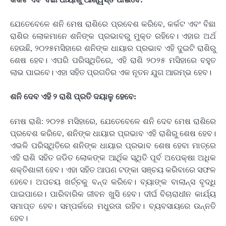
ଯେତେବେଳେ ଶନି ମେଷ ରାଶିରେ ପ୍ରବେଶ କରିବେ, କର୍କଟ ଏବଂ ବିଛା
ରାଶିର ଲୋକମାନେ ଶନିଙ୍କ ପ୍ରଭାବରୁ ମୁକ୍ତ ରହିବେ। ଏହାର ଅର୍ଥ
ହେଉଛି, ୨୦୨୫ମସିହାରେ ଶନିଙ୍କ ଧାୟାର ପ୍ରଭାବ ଏହି ଦୁଇଟି ରାଶିରୁ
ଶେଷ ହେବ। ଏପରି ପରିସ୍ଥିତିରେ, ଏହି ରାଶି ୨୦୨୫ ମସିହାରେ ବହୁତ
ଲାଭ ପାଇବେ। ଏହା ସହିତ ପ୍ରଗତିର ଏକ ନୂତନ ଯୁଗ ଆରମ୍ଭ ହେବ।
ଶନି ଦେବ ଏହି ୨ ରାଶି ପ୍ରତି ଦୟାଳୁ ହେବେ:
ମେଷ ରାଶି: ୨୦୨୫ ମସିହାରେ, ଯେତେବେଳେ ଶନି ଦେବ ମେଷ ରାଶିରେ
ପ୍ରବେଶ କରିବେ, ଶନିଙ୍କ ଧାୟାର ପ୍ରଭାବ ଏହି ରାଶିରୁ ଶେଷ ହେବ।
ଏଭଳି ପରିସ୍ଥିତିରେ ଶନିଙ୍କ ଧାୟାର ପ୍ରଭାବ ଶେଷ ହେବା ମାତ୍ରେ
ଏହି ରାଶି ସହିତ ଜଡିତ ଲୋକଙ୍କ ଆର୍ଥିକ ସ୍ଥିତି ପୂର୍ବ ଅପେକ୍ଷା ଅଧିକ
ଶକ୍ତିଶାଳୀ ହେବ। ଏହା ସହିତ ଆପଣ ଟଙ୍କା ସଞ୍ଚୟ କରିବାରେ ସଫଳ
ହେବେ। ଅପଚୟ ଖର୍ଚ୍ଚକୁ ବନ୍ଦ କରିବେ। ବ୍ୟାଙ୍କ ବାଲାନ୍ସ ବୃଦ୍ଧି
ପାଇପାରେ। ପାରିବାରିକ ଜୀବନ ଖୁସି ହେବ। ଦୀର୍ଘ ବିଚାରାଧୀନ କାର୍ଯ୍ୟ
ସମାପ୍ତ ହେବ। ସମ୍ପର୍କରେ ମଧୁରତା ରହିବ। ବ୍ୟବସାୟରେ ଉନ୍ନତି
ହେବ।