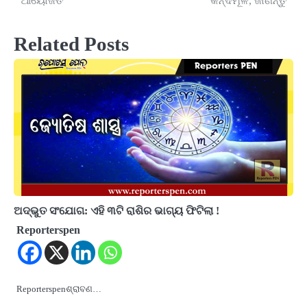
ଆୟୋଜିତ
କନ୍ଦମୂଳ, ଜାଣନ୍ତୁ
Related Posts
ଅଦ୍ଭୁତ ସଂଯୋଗ: ଏହି ୩ଟି ରାଶିର ଭାଗ୍ୟ ଫିଟିଲା !
Reporterspen
Reporterspenଶ୍ରାବଣ…