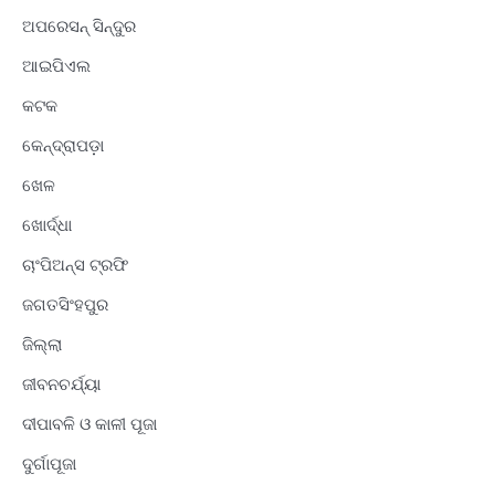
ଅପରେସନ୍ ସିନ୍ଦୁର
ଆଇପିଏଲ
କଟକ
କେନ୍ଦ୍ରାପଡ଼ା
ଖେଳ
ଖୋର୍ଦ୍ଧା
ଚାଂପିଅନ୍ସ ଟ୍ରଫି
ଜଗତସିଂହପୁର
ଜିଲ୍ଲା
ଜୀବନଚର୍ଯ୍ୟା
ଦୀପାବଳି ଓ କାଳୀ ପୂଜା
ଦୁର୍ଗାପୂଜା