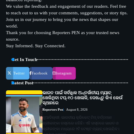
We value the feedback and engagement of our readers. Feel free
to reach out to us with your comments, suggestions, or story tips.
Join us in our journey to bring you the news that shapes our
world.
Thank you for choosing Reporters PEN as your trusted news
source.
Stay Informed. Stay Connected.
Get In Touch
Twitter
Facebook
Instagram
Latest Post
ଭାରତ ପାଇଁ ସର୍ବାଧିକ ଅନ୍ତର୍ଜାତୀୟ ମ୍ୟାଚ୍
ଖେଳିଥିବା ଟପ୍-୧୦ ଖେଳାଳି, ଦେଖନ୍ତୁ କିଏ କେଉଁ
ସ୍ଥାନରେ
Reporters Pen
August 8, 2026
ନୂଆଦିଲ୍ଲୀ: ଭାରତୀୟ କ୍ରିକେଟ୍ ଟିମ୍ ବର୍ତ୍ତମାନ
ଶ୍ରୀଲଙ୍କା ଗସ୍ତରେ ରହିଛି। ଏହି ଗସ୍ତରେ ଭାରତ ଓ
ଶ୍ରୀଲଙ୍କା ମଧ୍ୟରେ ୨ଟି ଟେଷ୍ଟ ମ୍ୟାଚ୍ ଖେଳାଯିବ।