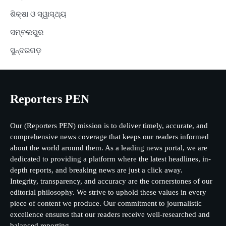
ଶିକ୍ଷା ଓ ସ୍ୱାସ୍ଥ୍ୟ
ସମ୍ବଲପୁର
ସୁନ୍ଦରଗଡ଼
Reporters PEN
Our (Reporters PEN) mission is to deliver timely, accurate, and
comprehensive news coverage that keeps our readers informed
about the world around them. As a leading news portal, we are
dedicated to providing a platform where the latest headlines, in-
depth reports, and breaking news are just a click away.
Integrity, transparency, and accuracy are the cornerstones of our
editorial philosophy. We strive to uphold these values in every
piece of content we produce. Our commitment to journalistic
excellence ensures that our readers receive well-researched and
balanced reporting.