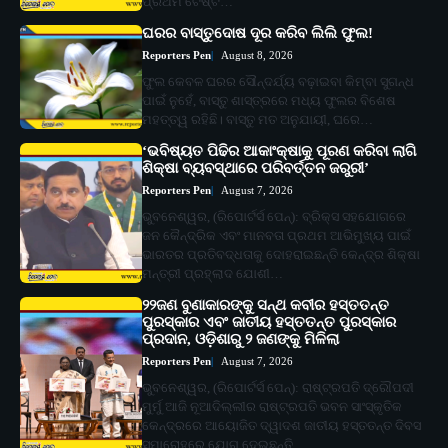
ପ୍ରଥମ ଟେଷ୍ଟ…
ଘରର ବାସ୍ତୁଦୋଷ ଦୂର କରିବ ଲିଲି ଫୁଲ!
Reporters Pen
August 8, 2026
ଫୁଲ କେବଳ ଘରର ସୌନ୍ଦର୍ଯ୍ୟ ବଢ଼ାଇବା କିମ୍ବା ସୁଗନ୍ଧ
ପାଇଁ ନୁହେଁ, ବାସ୍ତୁ ଶାସ୍ତ୍ରରେ ମଧ୍ୟ ଫୁଲର ବିଶେଷ
ମହତ୍ତ୍ୱ ରହିଛି। ବାସ୍ତୁ ମତ ଅନୁଯାୟୀ, ଘରେ…
‘ଭବିଷ୍ୟତ ପିଢିର ଆକାଂକ୍ଷାକୁ ପୂରଣ କରିବା ଲାଗି
ଶିକ୍ଷା ବ୍ୟବସ୍ଥାରେ ପରିବର୍ତ୍ତନ ଜରୁରୀ’
Reporters Pen
August 7, 2026
ଭୁବନେଶ୍ୱର, (ରିପୋର୍ଟର୍ସ ପେନ୍‌): ବ୍ରିକ୍ସ ସହଯୋଗରେ
ଜନ କୈନ୍ଦ୍ରିକ ଏବଂ ମାନବତା ପ୍ରଥମ ଆଭିମୁଖ୍ୟ ପାଇଁ
ଭାରତର ପ୍ରତିବଦ୍ଧତାକୁ ଦୋହରାଇଛନ୍ତି କେନ୍ଦ୍ର ଶିକ୍ଷା
ମନ୍ତ୍ରୀ ପ୍ରହ୍ଲାଦ ଯୋଶୀ…
୨୨ଜଣ ବୁଣାକାରଙ୍କୁ ସନ୍ଥ କବୀର ହସ୍ତତନ୍ତ
ପୁରସ୍କାର ଏବଂ ଜାତୀୟ ହସ୍ତତନ୍ତ ପୁରସ୍କାର
ପ୍ରଦାନ, ଓଡ଼ିଶାରୁ ୨ ଜଣଙ୍କୁ ମିଳିଲା
Reporters Pen
August 7, 2026
ଭୁବନେଶ୍ୱର, (ରିପୋର୍ଟର୍ସ ପେନ୍‌): ରାଷ୍ଟ୍ରପତି ଦ୍ରୌପଦୀ
ମୁର୍ମୁ ଆଜି ନୂଆଦିଲ୍ଲୀର ରାଷ୍ଟ୍ରପତି ଭବନ ସାଂସ୍କୃତିକ
କେନ୍ଦ୍ରରେ ଆୟୋଜିତ ଦ୍ୱାଦଶ ଜାତୀୟ ହସ୍ତତନ୍ତ ଦିବସ
ସମାରୋହରେ ଯୋଗ ଦେଇଛନ୍ତି…