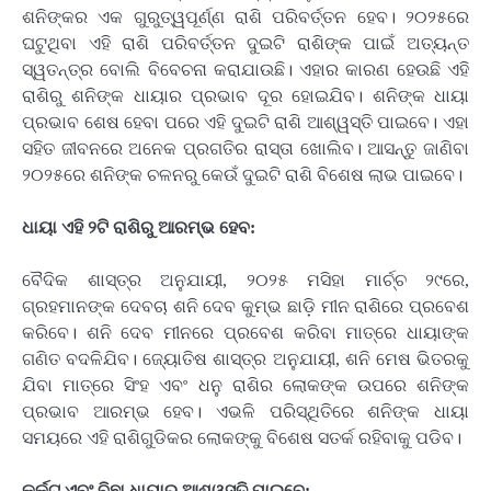
ଶନିଙ୍କର ଏକ ଗୁରୁତ୍ୱପୂର୍ଣ୍ଣ ରାଶି ପରିବର୍ତ୍ତନ ହେବ। ୨୦୨୫ରେ
ଘଟୁଥିବା ଏହି ରାଶି ପରିବର୍ତ୍ତନ ଦୁଇଟି ରାଶିଙ୍କ ପାଇଁ ଅତ୍ୟନ୍ତ
ସ୍ୱତନ୍ତ୍ର ବୋଲି ବିବେଚନା କରାଯାଉଛି। ଏହାର କାରଣ ହେଉଛି ଏହି
ରାଶିରୁ ଶନିଙ୍କ ଧାୟାର ପ୍ରଭାବ ଦୂର ହୋଇଯିବ। ଶନିଙ୍କ ଧାୟା
ପ୍ରଭାବ ଶେଷ ହେବା ପରେ ଏହି ଦୁଇଟି ରାଶି ଆଶ୍ୱସ୍ତି ପାଇବେ। ଏହା
ସହିତ ଜୀବନରେ ଅନେକ ପ୍ରଗତିର ରାସ୍ତା ଖୋଲିବ। ଆସନ୍ତୁ ଜାଣିବା
୨୦୨୫ରେ ଶନିଙ୍କ ଚଳନରୁ କେଉଁ ଦୁଇଟି ରାଶି ବିଶେଷ ଲାଭ ପାଇବେ।
ଧାୟା ଏହି ୨ଟି ରାଶିରୁ ଆରମ୍ଭ ହେବ:
ବୈଦିକ ଶାସ୍ତ୍ର ଅନୁଯାୟୀ, ୨୦୨୫ ମସିହା ମାର୍ଚ୍ଚ ୨୯ରେ,
ଗ୍ରହମାନଙ୍କ ଦେବଚା ଶନି ଦେବ କୁମ୍ଭ ଛାଡି଼ ମୀନ ରାଶିରେ ପ୍ରବେଶ
କରିବେ। ଶନି ଦେବ ମୀନରେ ପ୍ରବେଶ କରିବା ମାତ୍ରେ ଧାୟାଙ୍କ
ଗଣିତ ବଦଳିଯିବ। ଜ୍ୟୋତିଷ ଶାସ୍ତ୍ର ଅନୁଯାୟୀ, ଶନି ମେଷ ଭିତରକୁ
ଯିବା ମାତ୍ରେ ସିଂହ ଏବଂ ଧନୁ ରାଶିର ଲୋକଙ୍କ ଉପରେ ଶନିଙ୍କ
ପ୍ରଭାବ ଆରମ୍ଭ ହେବ। ଏଭଳି ପରିସ୍ଥିତିରେ ଶନିଙ୍କ ଧାୟା
ସମୟରେ ଏହି ରାଶିଗୁଡିକର ଲୋକଙ୍କୁ ବିଶେଷ ସତର୍କ ରହିବାକୁ ପଡିବ।
କର୍କଟ ଏବଂ ବିଛା ଧାୟାରୁ ଆଶ୍ୱସ୍ତି ପାଇବେ: