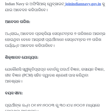
Indian Navy ର ଅଫିସିଆଲ୍ ୱେବ୍‌ସାଇଟ୍‌
joinindiannavy.gov.in
କୁ
ଯାଇ ଆବେଦନ କରିପାରିବେ।
ଆବେଦନ
ତାରିଖ
:
ଅନ୍‌ଲାଇନ୍ ଆବେଦନ ପ୍ରକ୍ରିୟା ସେପ୍ଟେମ୍ବର ୭ ତାରିଖରେ ଆରମ୍ଭ
ହୋଇଥିବା ବେଳେ ଆଗ୍ରହୀ ପ୍ରାର୍ଥୀମାନେ ସେପ୍ଟେମ୍ବର ୧୭ ତାରିଖ
ପର୍ଯ୍ୟନ୍ତ ଆବେଦନ କରିପାରିବେ।
ଶିକ୍ଷାଗତ ଯୋଗ୍ୟତା
:
ଯେକୌଣସି ସ୍ୱୀକୃତିପ୍ରାପ୍ତ ବୋର୍ଡରୁ ପଦାର୍ଥ ବିଜ୍ଞାନ, ରସାୟନ ବିଜ୍ଞାନ,
ଜୀବ ବିଜ୍ଞାନ (PCM) ସହିତ ଦ୍ୱାଦଶ ଶ୍ରେଣୀ ପାସ କରିଥିବା
ଆବଶ୍ୟକ।
ବୟସ
ସୀମା
:
ପ୍ରାର୍ଥୀଙ୍କ ଜନ୍ମ ୦୧।୧୧।୨୦୦୩ ରୁ ୩୦।୦୪।୨୦୦୭ ମଧ୍ୟରେ