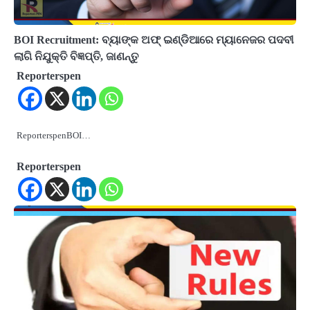
BOI Recruitment: ବ୍ୟାଙ୍କ ଅଫ୍ ଇଣ୍ଡିଆରେ ମ୍ୟାନେଜର ପଦବୀ
ଲାଗି ନିଯୁକ୍ତି ବିଜ୍ଞପ୍ତି, ଜାଣନ୍ତୁ
Reporterspen
ReporterspenBOI…
Reporterspen