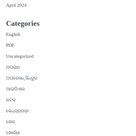
April 2024
Categories
English
PDF
Uncategorized
ଅପରାଧ
ଅପରେସନ୍ ସିନ୍ଦୁର
ଆଇପିଏଲ
କଟକ
କେନ୍ଦ୍ରାପଡ଼ା
ଖେଳ
ଖୋର୍ଦ୍ଧା