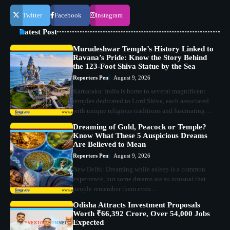
Twitter
Facebook
Instagram
Latest Post
Murudeshwar Temple’s History Linked to
Ravana’s Pride: Know the Story Behind
the 123-Foot Shiva Statue by the Sea
Reporters Pen
August 9, 2026
Karnataka: India is home to several magnificent
temples dedicated to Lord Shiva, each associated
with unique religious traditions and fascinating…
Dreaming of Gold, Peacock or Temple?
Know What These 5 Auspicious Dreams
Are Believed to Mean
Reporters Pen
August 9, 2026
New Delhi: Dreaming while asleep is a common
experience, but some dreams are so unusual that
people remember them even…
Odisha Attracts Investment Proposals
Worth ₹66,392 Crore, Over 54,000 Jobs
Expected