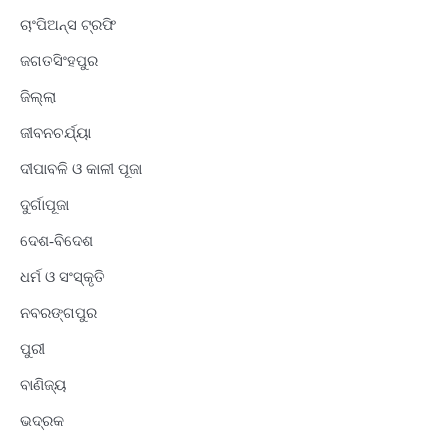
ଚାଂପିଅନ୍ସ ଟ୍ରଫି
ଜଗତସିଂହପୁର
ଜିଲ୍ଲା
ଜୀବନଚର୍ଯ୍ୟା
ଦୀପାବଳି ଓ କାଳୀ ପୂଜା
ଦୁର୍ଗାପୂଜା
ଦେଶ-ବିଦେଶ
ଧର୍ମ ଓ ସଂସ୍କୃତି
ନବରଙ୍ଗପୁର
ପୁରୀ
ବାଣିଜ୍ୟ
ଭଦ୍ରକ