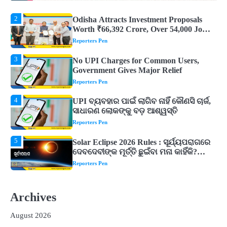
3
No UPI Charges for Common Users,
Government Gives Major Relief
Reporters Pen
4
UPI ବ୍ୟବହାର ପାଇଁ ଲାଗିବ ନାହିଁ କୌଣସି ଚାର୍ଜ,
ସାଧାରଣ ଲୋକଙ୍କୁ ବଡ଼ ଆଶ୍ୱସ୍ତି
Reporters Pen
5
Solar Eclipse 2026 Rules : ସୂର୍ଯ୍ୟପରାଗରେ
ଦେବଦେବୀଙ୍କ ମୂର୍ତ୍ତି ଛୁଇଁବା ମନା କାହିଁକି?
ଜାଣନ୍ତୁ ଏହା ପଛରେ ଥିବା ଧାର୍ମିକ ମାନ୍ୟତା
Reporters Pen
1
Dreaming of Gold, Peacock or Temple?
Know What These 5 Auspicious Dreams
Are Believed to Mean
Reporters Pen
2
Odisha Attracts Investment Proposals
Worth ₹66,392 Crore, Over 54,000 Jobs
Archives
Expected
Reporters Pen
August 2026
3
No UPI Charges for Common Users,