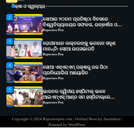
ବିଶ୍ୱବିଦ୍ୟାଳୟର ସଫଳତା, ଉତ୍କର୍ଷତା ଓ
ଅଗ୍ରଗତିର ସ୍ମୃତିଚାରଣ
ଶିକ୍ଷା ଓ ସ୍ୱାସ୍ଥ୍ୟ
Reporters Pen
3
ରୋଗୀମାନେ ଡାକ୍ତରଙ୍କୁ ଭଗବାନ ସଦୃଶ
ମାନନ୍ତି: ସୋଆ ଉପସଭାପତି
Reporters Pen
4
ସୋଆ ଏସ୍‌ଏଚ୍‌ଏମ୍ ପକ୍ଷରୁ ରଜ ପିଠା
ପ୍ରତିଯୋଗିତା ଆୟୋଜିତ
Reporters Pen
5
ଭାରତର ଦ୍ୱିତୀୟ ହସ୍ପିଟାଲ୍ ଭାବେ
ଆଇଏମ୍‌ଏସ୍ ଆଣ୍ଡ ସମ ହସ୍ପିଟାଲ୍‌ରେ
ଅତ୍ୟାଧୁନିକ ଡିଜିସ୍କାନର ସ୍ଥାପନ
Reporters Pen
1
ସୋଆ ପକ୍ଷରୁ ରାୱେ କାର୍ଯ୍ୟକ୍ରମ ଅଧୀନରେ
୧୧ଟି ଗ୍ରାମରେ ୧୬ଟି କୃଷକ ପ୍ରଶିକ୍ଷଣ
କାର୍ଯ୍ୟକ୍ରମ ଆୟୋଜିତ
Reporters Pen
2
ସୋଆର ୨୦ତମ ପ୍ରତିଷ୍ଠା ଦିବସରେ
Copyright © 2024 Reporterspen.com | Verified News by
Ascendoor
|
ବିଶ୍ୱବିଦ୍ୟାଳୟର ସଫଳତା, ଉତ୍କର୍ଷତା ଓ
Powered by
WordPress
.
ଅଗ୍ରଗତିର ସ୍ମୃତିଚାରଣ
Reporters Pen