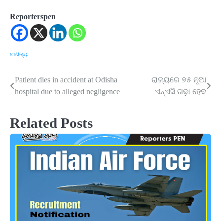
Reporterspen
ବାଣିଜ୍ୟ
Patient dies in accident at Odisha
ରାଜ୍ୟରେ ୭୫ ନୂଆ
Post
hospital due to alleged negligence
ଏନ୍‍ଏସି ଗଢ଼ା ହେବ
navigation
Related Posts