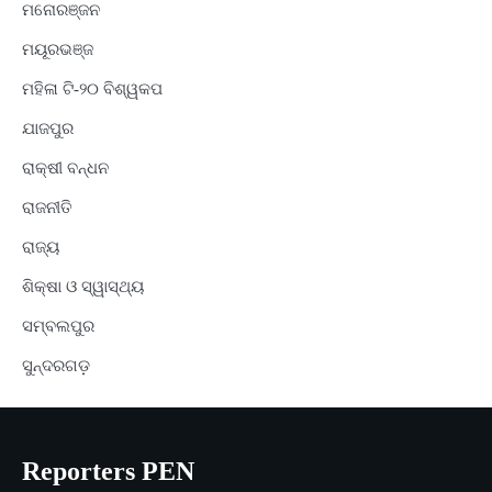
ମନୋରଞ୍ଜନ
ମୟୂରଭଞ୍ଜ
ମହିଳା ଟି-୨୦ ବିଶ୍ୱକପ
ଯାଜପୁର
ରାକ୍ଷୀ ବନ୍ଧନ
ରାଜନୀତି
ରାଜ୍ୟ
ଶିକ୍ଷା ଓ ସ୍ୱାସ୍ଥ୍ୟ
ସମ୍ବଲପୁର
ସୁନ୍ଦରଗଡ଼
Reporters PEN