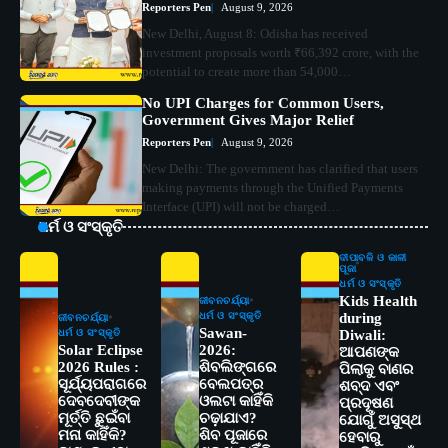
Reporters Pen
August 9, 2026
New Delhi, August 8: Odisha has received
investment proposals worth ₹66,392 crore, with the
potential to create more than 54,000…
No UPI Charges for Common Users,
Government Gives Major Relief
Reporters Pen
August 9, 2026
New Delhi: The government has clarified that users
making payments through the Unified Payments
Interface (UPI) will not be charged…
ଧର୍ମ ଓ ସଂସ୍କୃତି
ଦୀପାବଳି ଓ କାଳୀ
ପୂଜା
ଧର୍ମ ଓ ସଂସ୍କୃତି
Kids Health
ଜୀବନଚର୍ଯ୍ୟା
ଧର୍ମ ଓ ସଂସ୍କୃତି
during
ଜୀବନଚର୍ଯ୍ୟା
Sawan-
ଧର୍ମ ଓ ସଂସ୍କୃତି
Diwali:
Solar Eclipse
2026:
ଆପଣଙ୍କ
2026 Rules :
ଶିବଲିଙ୍ଗରେ
ପିଲାକୁ ବାଣର
ସୂର୍ଯ୍ୟପରାଗରେ
ବେଲପତ୍ର
ଶବ୍ଦ ଏବଂ
ଦେବଦେବୀଙ୍କ
ଓଲଟା କାହିଁକି
ପ୍ରଦୂଷଣ
ମୂର୍ତ୍ତି ଛୁଇଁବା
ଚଢ଼ାଯାଏ?
ଯୋଗୁଁ ଅସୁସ୍ଥ
ମନା କାହିଁକି?
ଶିବ ପୂଜାରେ
ହେବାରୁ