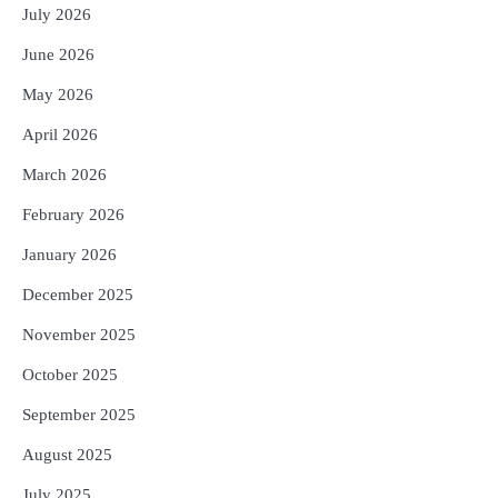
Government Gives Major Relief
July 2026
Reporters Pen
June 2026
4
UPI ବ୍ୟବହାର ପାଇଁ ଲାଗିବ ନାହିଁ କୌଣସି ଚାର୍ଜ,
May 2026
ସାଧାରଣ ଲୋକଙ୍କୁ ବଡ଼ ଆଶ୍ୱସ୍ତି
Reporters Pen
April 2026
5
Solar Eclipse 2026 Rules : ସୂର୍ଯ୍ୟପରାଗରେ
March 2026
ଦେବଦେବୀଙ୍କ ମୂର୍ତ୍ତି ଛୁଇଁବା ମନା କାହିଁକି?
ଜାଣନ୍ତୁ ଏହା ପଛରେ ଥିବା ଧାର୍ମିକ ମାନ୍ୟତା
February 2026
Reporters Pen
January 2026
December 2025
November 2025
October 2025
September 2025
August 2025
July 2025