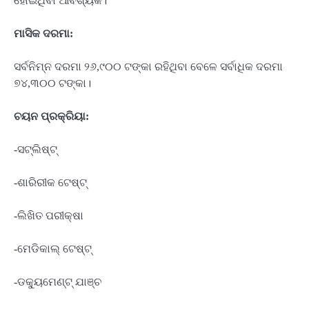
ହୋଇଥିବା ଆବଶ୍ୟକ।
ମାସିକ
ଦରମା
:
ସର୍ବନିମ୍ନ ଦରମା ୨୬,୯୦୦ ଟଙ୍କା ରହିଥିବା ବେଳେ ସର୍ବାଧିକ ଦରମା
୭୪,୩୦୦ ଟଙ୍କା।
ଚୟନ
ପ୍ରକ୍ରିୟା
:
-ସଟ୍‌ଲିଷ୍ଟ୍
-ଶାରିରୀକ ଟେଷ୍ଟ୍
-ଲିଖିତ ପରୀକ୍ଷା
-ମେଡିକାଲ୍ ଟେଷ୍ଟ୍
-ଡକ୍ୟୁମେଣ୍ଟ୍ ଯାଞ୍ଚ