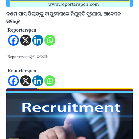
ଦଶମ ପାସ୍ ପିଲାଙ୍କୁ ବାୟୁସେନାରେ ନିଯୁକ୍ତି ସୁଯୋଗ, ଆବେଦନ
କରନ୍ତୁ
Reporterspen
Reporterspenନୂଆଦିଲ୍ଲୀ:…
Reporterspen