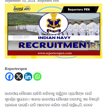
September 10, 2024
Reporters Pen
Reporterspen
ଭାରତୀୟ ନୌସେନା ଚାକିରି କରିବାକୁ ଚାହୁଁଥିବା ପ୍ରାର୍ଥୀଙ୍କ ପାଇଁ
ସୂବର୍ଣ୍ଣ ସୁଯୋଗ। ଏନେଇ ଭାରତୀୟ ନୌସେନା ତରଫରୁ ଏକ ବିଜ୍ଞପ୍ତି
ପ୍ରକାଶ ପାଇଛି। ଯଦି ଆବେଦନ କରିବା ପାଇଁ ଚାହୁଁଛନ୍ତି, ତେବେ