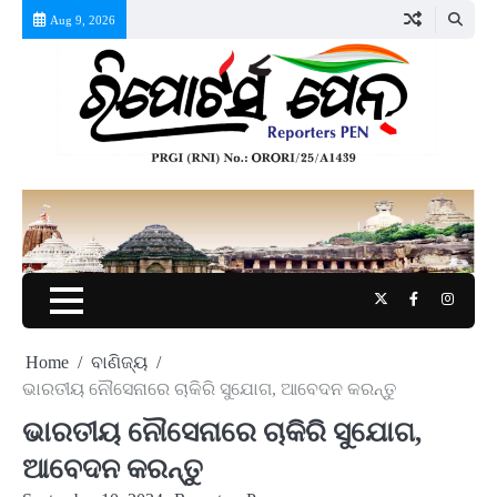
Skip
Aug 9, 2026
to
content
Twitter
Facebook
Instag
Home
ବାଣିଜ୍ୟ
ଭାରତୀୟ ନୌସେନାରେ ଚାକିରି ସୁଯୋଗ, ଆବେଦନ କରନ୍ତୁ
ଭାରତୀୟ ନୌସେନାରେ ଚାକିରି ସୁଯୋଗ,
ଆବେଦନ କରନ୍ତୁ