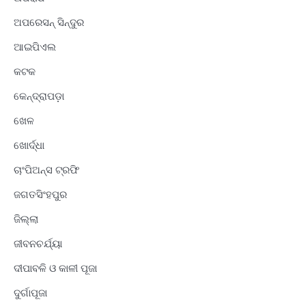
ଅପରେସନ୍ ସିନ୍ଦୁର
ଆଇପିଏଲ
କଟକ
କେନ୍ଦ୍ରାପଡ଼ା
ଖେଳ
ଖୋର୍ଦ୍ଧା
ଚାଂପିଅନ୍ସ ଟ୍ରଫି
ଜଗତସିଂହପୁର
ଜିଲ୍ଲା
ଜୀବନଚର୍ଯ୍ୟା
ଦୀପାବଳି ଓ କାଳୀ ପୂଜା
ଦୁର୍ଗାପୂଜା