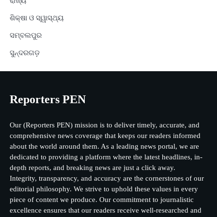
ରାଜ୍ୟ
ଶିକ୍ଷା ଓ ସ୍ୱାସ୍ଥ୍ୟ
ସମ୍ବଲପୁର
ସୁନ୍ଦରଗଡ଼
Reporters PEN
Our (Reporters PEN) mission is to deliver timely, accurate, and
comprehensive news coverage that keeps our readers informed
about the world around them. As a leading news portal, we are
dedicated to providing a platform where the latest headlines, in-
depth reports, and breaking news are just a click away.
Integrity, transparency, and accuracy are the cornerstones of our
editorial philosophy. We strive to uphold these values in every
piece of content we produce. Our commitment to journalistic
excellence ensures that our readers receive well-researched and