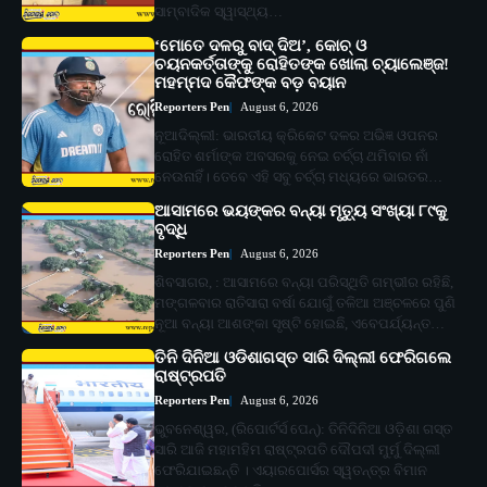
ସାମ୍ବାଦିକ ସ୍ୱାସ୍ଥ୍ୟ…
‘ମୋତେ ଦଳରୁ ବାଦ୍ ଦିଅ’, କୋଚ୍ ଓ
ଚୟନକର୍ତ୍ତାଙ୍କୁ ରୋହିତଙ୍କ ଖୋଲା ଚ୍ୟାଲେଞ୍ଜ!
ମହମ୍ମଦ କୈଫଙ୍କ ବଡ଼ ବୟାନ
Reporters Pen
August 6, 2026
ନୂଆଦିଲ୍ଲୀ: ଭାରତୀୟ କ୍ରିକେଟ ଦଳର ଅଭିଜ୍ଞ ଓପନର
ରୋହିତ ଶର୍ମାଙ୍କ ଅବସରକୁ ନେଇ ଚର୍ଚ୍ଚା ଥମିବାର ନାଁ
ନେଉନାହିଁ। ତେବେ ଏହି ସବୁ ଚର୍ଚ୍ଚା ମଧ୍ୟରେ ଭାରତର…
ଆସାମରେ ଭୟଙ୍କର ବନ୍ୟା ମୃତ୍ୟୁ ସଂଖ୍ୟା ୮୯କୁ
ବୃଦ୍ଧି
Reporters Pen
August 6, 2026
ଶିବସାଗର, : ଆସାମରେ ବନ୍ୟା ପରିସ୍ଥିତି ଗମ୍ଭୀର ରହିଛି,
ମଙ୍ଗଳବାର ରାତିସାରା ବର୍ଷା ଯୋଗୁଁ ତଳିଆ ଅଞ୍ଚଳରେ ପୁଣି
ନୂଆ ବନ୍ୟା ଆଶଙ୍କା ସୃଷ୍ଟି ହୋଇଛି, ଏବେପର୍ଯ୍ୟନ୍ତ…
ତିନି ଦିନିଆ ଓଡିଶାଗସ୍ତ ସାରି ଦିଲ୍ଲୀ ଫେରିଗଲେ
ରାଷ୍ଟ୍ରପତି
Reporters Pen
August 6, 2026
ଭୁବନେଶ୍ୱର, (ରିପୋର୍ଟର୍ସ ପେନ୍‌): ତିନିଦିନିଆ ଓଡ଼ିଶା ଗସ୍ତ
ସାରି ଆଜି ମହାମହିମ ରାଷ୍ଟ୍ରପତି ଦୌପଦୀ ମୁର୍ମୁ ଦିଲ୍ଲୀ
ଫେରିଯାଇଛନ୍ତି । ଏୟାରପୋର୍ସର ସ୍ୱତନ୍ତ୍ର ବିମାନ