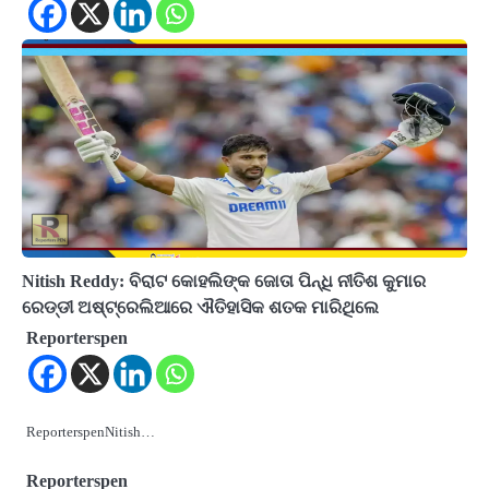
Nitish Reddy: ବିରାଟ କୋହଲିଙ୍କ ଜୋତା ପିନ୍ଧି ନୀତିଶ କୁମାର
ରେଡ୍ଡୀ ଅଷ୍ଟ୍ରେଲିଆରେ ଐତିହାସିକ ଶତକ ମାରିଥିଲେ
Reporterspen
ReporterspenNitish…
Reporterspen