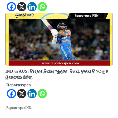
IND vs AUS: ଟିମ୍ ଇଣ୍ଡିଆର ‘ସୁନ୍ଦର’ ବିଜୟ, ତୃତୀୟ ଟି-୨୦କୁ ୫
ୱିକେଟରେ ଜିତିଲା
Reporterspen
ReporterspenIND…