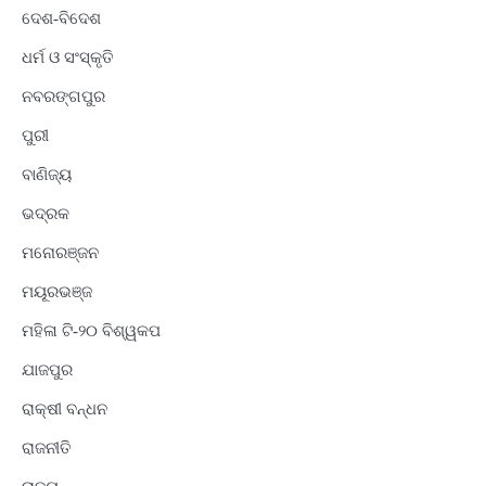
ଦେଶ-ବିଦେଶ
ଧର୍ମ ଓ ସଂସ୍କୃତି
ନବରଙ୍ଗପୁର
ପୁରୀ
ବାଣିଜ୍ୟ
ଭଦ୍ରକ
ମନୋରଞ୍ଜନ
ମୟୂରଭଞ୍ଜ
ମହିଳା ଟି-୨୦ ବିଶ୍ୱକପ
ଯାଜପୁର
ରାକ୍ଷୀ ବନ୍ଧନ
ରାଜନୀତି