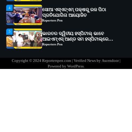
5
ଭାରତର ଦ୍ୱିତୀୟ ହସ୍ପିଟାଲ୍ ଭାବେ
ଆଇଏମ୍‌ଏସ୍ ଆଣ୍ଡ ସମ ହସ୍ପିଟାଲ୍‌ରେ
ଅତ୍ୟାଧୁନିକ ଡିଜିସ୍କାନର ସ୍ଥାପନ
Reporters Pen
1
ସୋଆ ପକ୍ଷରୁ ରାୱେ କାର୍ଯ୍ୟକ୍ରମ ଅଧୀନରେ
୧୧ଟି ଗ୍ରାମରେ ୧୬ଟି କୃଷକ ପ୍ରଶିକ୍ଷଣ
କାର୍ଯ୍ୟକ୍ରମ ଆୟୋଜିତ
Reporters Pen
2
ସୋଆର ୨୦ତମ ପ୍ରତିଷ୍ଠା ଦିବସରେ
Copyright © 2024 Reporterspen.com | Verified News by
Ascendoor
|
ବିଶ୍ୱବିଦ୍ୟାଳୟର ସଫଳତା, ଉତ୍କର୍ଷତା ଓ
Powered by
WordPress
.
ଅଗ୍ରଗତିର ସ୍ମୃତିଚାରଣ
Reporters Pen
3
ରୋଗୀମାନେ ଡାକ୍ତରଙ୍କୁ ଭଗବାନ ସଦୃଶ
ମାନନ୍ତି: ସୋଆ ଉପସଭାପତି
Reporters Pen
4
ସୋଆ ଏସ୍‌ଏଚ୍‌ଏମ୍ ପକ୍ଷରୁ ରଜ ପିଠା
ପ୍ରତିଯୋଗିତା ଆୟୋଜିତ
Reporters Pen
5
ଭାରତର ଦ୍ୱିତୀୟ ହସ୍ପିଟାଲ୍ ଭାବେ