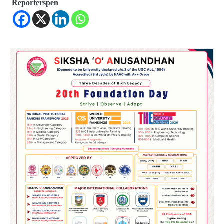
Reporterspen
2
ଆସାମରେ ଭୟଙ୍କର ବନ୍ୟା ମୃତ୍ୟୁ ସଂଖ୍ୟା
୮୯କୁ ବୃଦ୍ଧି
Reporters Pen
3
ତିନି ଦିନିଆ ଓଡିଶାଗସ୍ତ ସାରି ଦିଲ୍ଲୀ
ଫେରିଗଲେ ରାଷ୍ଟ୍ରପତି
Reporters Pen
4
ମୁଖ୍ୟମନ୍ତ୍ରୀ କ୍ୟାନସର କେୟାର ଅଭିଯାନର
ଆଉ ୯୧ ସ୍ୱତନ୍ତ୍ର ପ୍ୟାକେଜ ସାମିଲ
Reporters Pen