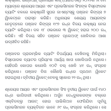
ଲକ୍ଷ୍ନୌ: ଇଣ୍ଡିଆନ୍‌ ପ୍ରିମିୟର ଲିଗ୍ (ଆଇପିଏଲ୍‌) ୨୦୨୬ର ୬୮ତମ
ମ୍ୟାଚ୍‌ରେ ଶ୍ରେୟସ ଆୟର ଏବଂ ପ୍ରଭସିମରନ ସିଂହଙ୍କ ବିସ୍ଫୋରକ
ବ୍ୟାଟିଂ ବଳରେ ଲକ୍ଷ୍ନୌ ସୁପର ଜାଏଣ୍ଟସ୍‌କୁ ପଞ୍ଜାବ କିଙ୍ଗ୍‌ସ ୭
ୱିକେଟ୍‌ରେ ପରାସ୍ତ କରିଛି। ଅଧିନାୟକ ଶେୟୟ ଆୟରଙ୍କ
ନେତୃତ୍ବରେ ପଞ୍ଜାବ କିଙ୍ଗ୍‌ସ ୧୯୭ ରନ୍‌ର ବିଜୟ ଲକ୍ଷ୍ୟ ନେଇ
ବ୍ୟାଟିଂ କରିଥିଲା। ଦଳ ୧୮ ଓଭରରେ ୩ ୱିକେଟ୍‌ ହରାଇ ୨୦୦ ରନ୍‌
କରିଛି। ଏହି ବିଜୟ ସହିତ ପଞ୍ଜାବ ପ୍ଲେଅଫ୍‌ ଖେଳିବାର ଆଶା
ଉଦ୍‌ଜୀବିତ ରହିଛି।
ପଞ୍ଜାବର ପ୍ରାରମ୍ଭିକ ବ୍ୟାଟିଂ ବିପର୍ଯ୍ୟୟ ଦେଖିବାକୁ ମିଳିଥିଲା।
ବିସ୍ପୋରକ ବ୍ୟାଟର ପ୍ରିୟାଂଶ ଆର୍ଯ୍ୟ ଖାତା ଖୋଲିପାରି ନଥିଲେ।
ସେହିପରି କୋପର କନୋଲି ୧୦ଟି ବଲ୍‌ ଖେଳି ୪୧ ରନ୍‌ ସଂଗ୍ରହ
କରିଥିଲେ। ପଞ୍ଜାବ ବିନା କୌଣସି ରନ୍‌ରେ ପ୍ରଥମ ୱିକେଟ
ହରାଇଥିଲା। ଦ୍ବିତୀୟ ୱିକେଟ୍‌ ବେଳକୁ ସ୍କୋର ୨୨ ରନ୍‌ ଥିଲା।
ଶ୍ରେୟସ ଆୟର ଏବଂ ପ୍ରଭସିମରନ ସିଂହ ତୃତୀୟ ୱିକେଟ ପାଇଁ ୧୪୦
ରନ୍‌ର ଭାଗିଦାରୀ କରିଥିଲେ। ଅର୍ଜୁନ ତେନ୍ଦୁଲକରଙ୍କ ବଲ୍‌ରେ
ଏଲ୍‌ବିଡବ୍ଲୁ ଆଉଟ୍‌ ହୋଇ ପାଭିଲିଅନ ଫେରିଯିବା ପୂର୍ବରୁ
ପ୍ରଭସିମରନ ବ୍ୟକ୍ତିଗତ ଭାବେ ୬୯ ରନ୍ ସଂଗ୍ରହ କରିଥିଲେ। ସେ