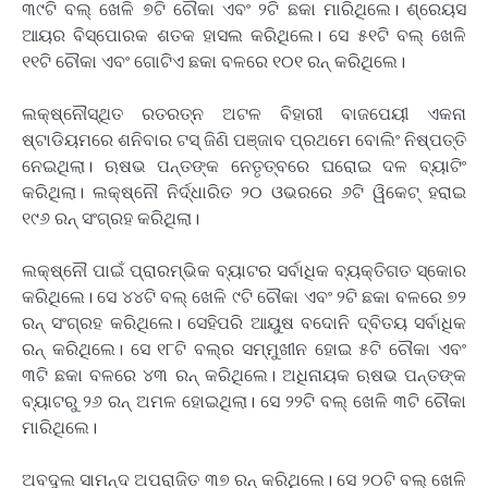
୩୯ଟି ବଲ୍‌ ଖେଳି ୭ଟି ଚୌକା ଏବଂ ୨ଟି ଛକା ମାରିଥିଲେ। ଶ୍ରେୟସ
ଆୟର ବିସ୍ପୋରକ ଶତକ ହାସଲ କରିଥିଲେ। ସେ ୫୧ଟି ବଲ୍‌ ଖେଳି
୧୧ଟି ଚୌକା ଏବଂ ଗୋଟିଏ ଛକା ବଳରେ ୧୦୧ ରନ୍‌ କରିଥିଲେ।
ଲକ୍ଷ୍ନୌସ୍ଥିତ ରତରତ୍ନ ଅଟଳ ବିହାରୀ ବାଜପେୟୀ ଏକନା
ଷ୍ଟାଡିୟମରେ ଶନିବାର ଟସ୍‌ ଜିଣି ପଞ୍ଜାବ ପ୍ରଥମେ ବୋଲିଂ ନିଷ୍ପତ୍ତି
ନେଇଥିଲା। ଋଷଭ ପନ୍ତଙ୍କ ନେତୃତ୍ବରେ ଘରୋଇ ଦଳ ବ୍ୟାଟିଂ
କରିଥିଲା। ଲକ୍ଷ୍ନୌ ନିର୍ଦ୍ଧାରିତ ୨୦ ଓଭରରେ ୬ଟି ୱିକେଟ୍‌ ହରାଇ
୧୯୬ ରନ୍ ସଂଗ୍ରହ କରିଥିଲା।
ଲକ୍ଷ୍ନୌ ପାଇଁ ପ୍ରାରମ୍ଭିକ ବ୍ୟାଟର ସର୍ବାଧିକ ବ୍ୟକ୍ତିଗତ ସ୍କୋର
କରିଥିଲେ। ସେ ୪୪ଟି ବଲ୍‌ ଖେଳି ୯ଟି ଚୌକା ଏବଂ ୨ଟି ଛକା ବଳରେ ୭୨
ରନ୍ ସଂଗ୍ରହ କରିଥିଲେ। ସେହିପରି ଆୟୁଷ ବଦୋନି ଦ୍ବିତୟ ସର୍ବାଧିକ
ରନ୍‌ କରିଥିଲେ। ସେ ୧୮ଟି ବଲ୍‌ର ସମ୍ମୁଖୀନ ହୋଇ ୫ଟି ଚୌକା ଏବଂ
୩ଟି ଛକା ବଳରେ ୪୩ ରନ୍‌ କରିଥିଲେ। ଅଧିନାୟକ ଋଷଭ ପନ୍ତଙ୍କ
ବ୍ୟାଟରୁ ୨୬ ରନ୍‌ ଅମଳ ହୋଇଥିଲା। ସେ ୨୨ଟି ବଲ୍‌ ଖେଳି ୩ଟି ଚୌକା
ମାରିଥିଲେ।
ଅବଦୁଲ ସାମନ୍ଦ ଅପରାଜିତ ୩୭ ରନ୍‌ କରିଥିଲେ। ସେ ୨୦ଟି ବଲ୍‌ ଖେଳି