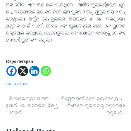
୩ଟି ଚୌକା ଏବଂ ୩ଟି ଛକା ମାରିଥିଲେ। ଆର୍ଶୀନ କୁଲକର୍ଣ୍ଣିଙ୍କ ଶୂନ
ରନ୍‌, ବିସ୍ଫୋରକ ବ୍ୟାଟର ନିକୋଲାସ ପୁରନ ୨ ରନ୍‌, ମୁକୁଲ ରୟ ୧ ରନ୍‌
କରିଥିଲେ। ଅର୍ଜୁନ ତେନ୍ଦୁଲକର ଅପରାଜିତ ୫ ରନ୍‌ କରିଥିଲେ।
ପଞ୍ଜାବ ପାଇଁ ମାର୍କୋ ଜେସନ ଏବଂ ୟୁଜବେନ୍ଦ୍ର ଚହଲ ୨-୨ ୱିକେଟ
ଅକ୍ତିଆର କରିଥିଲେ। ଆଜମତୁଲ୍ଲା ଏବଂ ଶଶାଙ୍କ ସିଂହଙ୍କୁ ଗୋଟିଏ
ଲେଖାଏଁ ୱିକେଟ ମିଳିଥିଲା।
Reporterspen
ଖେଳ
ଆଇପିଏଲ
ଟି-୨୦ରେ ପ୍ରଥମ ଥର
ବିଶ୍ୱର ସର୍ବୋତ୍ତମ ବ୍ୟାଟ୍ସମ୍ୟାନ୍
Post
ପାଇଁ ଏକ ‘ଅସମ୍ଭବ’ ବିଶ୍ୱ
କିଏ? ଜୋ ରୁଟ୍ ତାଙ୍କୁ ଅନୁସରଣ
navigation
ରେକର୍ଡ
କରୁଛନ୍ତି