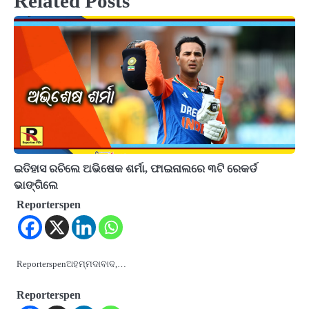
Related Posts
ଇତିହାସ ରଚିଲେ ଅଭିଷେକ ଶର୍ମା, ଫାଇନାଲରେ ୩ଟି ରେକର୍ଡ
ଭାଙ୍ଗିଲେ
Reporterspen
Reporterspenଅହମ୍ମଦାବାଦ,…
Reporterspen