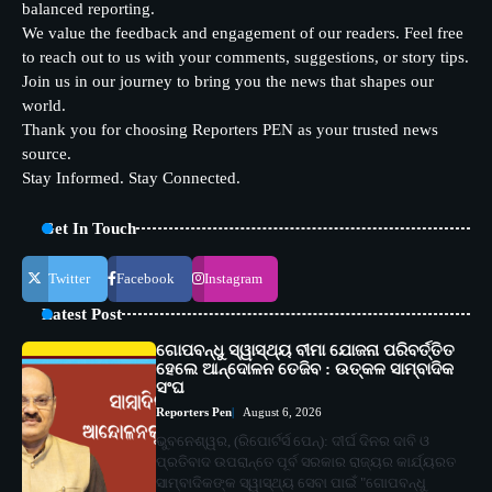
balanced reporting.
We value the feedback and engagement of our readers. Feel free
to reach out to us with your comments, suggestions, or story tips.
Join us in our journey to bring you the news that shapes our
world.
Thank you for choosing Reporters PEN as your trusted news
source.
Stay Informed. Stay Connected.
Get In Touch
Twitter
Facebook
Instagram
Latest Post
ଗୋପବନ୍ଧୁ ସ୍ୱାସ୍ଥ୍ୟ ବୀମା ଯୋଜନା ପରିବର୍ତ୍ତିତ
ହେଲେ ଆନ୍ଦୋଳନ ତେଜିବ : ଉତ୍କଳ ସାମ୍ବାଦିକ
ସଂଘ
Reporters Pen
August 6, 2026
ଭୁବନେଶ୍ୱର, (ରିପୋର୍ଟର୍ସ ପେନ୍‌): ଦୀର୍ଘ ଦିନର ଦାବି ଓ
ପ୍ରତିବାଦ ଉପରାନ୍ତେ ପୂର୍ବ ସରକାର ରାଜ୍ୟର କାର୍ଯ୍ୟରତ
ସାମ୍ବାଦିକଙ୍କ ସ୍ୱାସ୍ଥ୍ୟ ସେବା ପାଇଁ "ଗୋପବନ୍ଧୁ