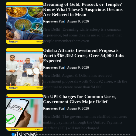
Dreaming of Gold, Peacock or Temple?
Know What These 5 Auspicious Dreams
Are Believed to Mean
Reporters Pen
August 9, 2026
New Delhi: Dreaming while asleep is a common
experience, but some dreams are so unusual that
people remember them even…
Odisha Attracts Investment Proposals
Worth ₹66,392 Crore, Over 54,000 Jobs
Expected
Reporters Pen
August 9, 2026
New Delhi, August 8: Odisha has received
investment proposals worth ₹66,392 crore, with the
potential to create more than 54,000…
No UPI Charges for Common Users,
Government Gives Major Relief
Reporters Pen
August 9, 2026
New Delhi: The government has clarified that users
making payments through the Unified Payments
Interface (UPI) will not be charged…
ଧର୍ମ ଓ ସଂସ୍କୃତି