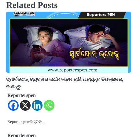
Related Posts
ସ୍ମାର୍ଟଫୋନ୍ ବ୍ୟବହାର ଯୌନ ଜୀବନ ଲାଗି ଅତ୍ୟନ୍ତ ବିପଜ୍ଜନକ,
ଜାଣନ୍ତୁ
Reporterspen
Reporterspenଲଣ୍ଡନ…
Reporterspen