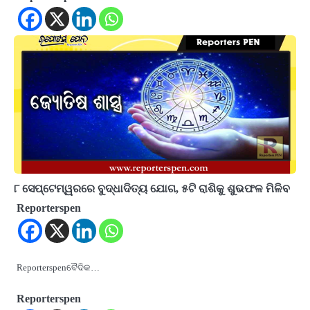
୮ ସେପ୍ଟେମ୍ୱରରେ ବୁଦ୍ଧାଦିତ୍ୟ ଯୋଗ, ୫ଟି ରାଶିକୁ ଶୁଭଫଳ ମିଳିବ
Reporterspen
Reporterspenବୈଦିକ…
Reporterspen