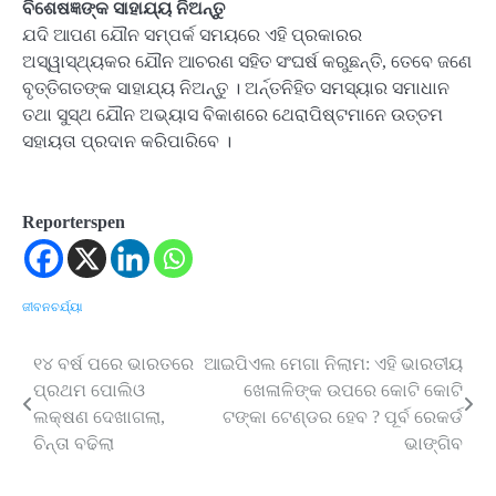
ବିଶେଷଜ୍ଞଙ୍କ ସାହାଯ୍ୟ ନିଅନ୍ତୁ
ଯଦି ଆପଣ ଯୌନ ସମ୍ପର୍କ ସମୟରେ ଏହି ପ୍ରକାରର
ଅସ୍ୱାସ୍ଥ୍ୟକର ଯୌନ ଆଚରଣ ସହିତ ସଂଘର୍ଷ କରୁଛନ୍ତି, ତେବେ ଜଣେ
ବୃତ୍ତିଗତଙ୍କ ସାହାଯ୍ୟ ନିଅନ୍ତୁ । ଅର୍ନ୍ତନିହିତ ସମସ୍ୟାର ସମାଧାନ
ତଥା ସୁସ୍ଥ ଯୌନ ଅଭ୍ୟାସ ବିକାଶରେ ଥେରାପିଷ୍ଟମାନେ ଉତ୍ତମ
ସହାୟତା ପ୍ରଦାନ କରିପାରିବେ ।
Reporterspen
ଜୀବନଚର୍ଯ୍ୟା
୧୪ ବର୍ଷ ପରେ ଭାରତରେ
ଆଇପିଏଲ ମେଗା ନିଲାମ: ଏହି ଭାରତୀୟ
Post
ପ୍ରଥମ ପୋଲିଓ
ଖେଳାଳିଙ୍କ ଉପରେ କୋଟି କୋଟି
navigation
ଲକ୍ଷଣ ଦେଖାଗଲା,
ଟଙ୍କା ଟେଣ୍ଡର ହେବ ? ପୂର୍ବ ରେକର୍ଡ
ଚିନ୍ତା ବଢିଲା
ଭାଙ୍ଗିବ