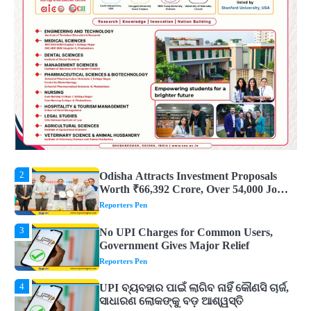
5
Solar Eclipse 2026 Rules : ସୂର୍ଯ୍ୟପରାଗରେ
ଦେବଦେବୀଙ୍କ ମୂର୍ତ୍ତି ଛୁଇଁବା ମନା କାହିଁକି?
ଜାଣନ୍ତୁ ଏହା ପଛରେ ଥିବା ଧାର୍ମିକ ମାନ୍ୟତା
Reporters Pen
1
Dreaming of Gold, Peacock or Temple?
Know What These 5 Auspicious Dreams
Are Believed to Mean
Reporters Pen
2
Odisha Attracts Investment Proposals
Worth ₹66,392 Crore, Over 54,000 Jobs
Expected
Reporters Pen
3
No UPI Charges for Common Users,
Government Gives Major Relief
Reporters Pen
4
UPI ବ୍ୟବହାର ପାଇଁ ଲାଗିବ ନାହିଁ କୌଣସି ଚାର୍ଜ,
ସାଧାରଣ ଲୋକଙ୍କୁ ବଡ଼ ଆଶ୍ୱସ୍ତି
Reporters Pen
5
Solar Eclipse 2026 Rules : ସୂର୍ଯ୍ୟପରାଗରେ
ଦେବଦେବୀଙ୍କ ମୂର୍ତ୍ତି ଛୁଇଁବା ମନା କାହିଁକି?