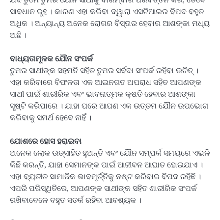
ସାବଧାନ ରୁହ । କାରଣ ଏହା କରିବା ଦ୍ୱାରା ଏସଟିଆଇର ବିପଦ ବହୁତ
ଅଧିକ । ଅନ୍ୟାନ୍ୟ ଅନେକ ରୋଗର ବିସ୍ତାର ହେବାର ଆଶଙ୍କା ମଧ୍ୟ
ଅଛି ।
ବାଧ୍ୟତାମୂଳକ ଯୌନ ସଂପର୍କ
ତୁମର ସାଥୀଙ୍କ ସହମତି ସହିତ ତୁମର ସର୍ବଦା ସଂପର୍କ ରହିବା ଉଚିତ୍ ।
ଏହା କରିବାରେ ବିଫଳତା ଏକ ଆଇନଗତ ଅପରାଧ ସହିତ ଆପଣଙ୍କ
ସାଥୀ ପାଇଁ ଶାରୀରିକ ଏବଂ ଭାବନାତ୍ମକ କ୍ଷତି ହେବାର ଆଶଙ୍କା
ସୃଷ୍ଟି କରିପାରେ । ଯାହା ପରେ ଆପଣ ଏକ ଉତ୍ତମ ଯୌନ ଉପଭୋଗ
କରିବାକୁ ସମର୍ଥ ହେବେ ନାହିଁ ।
ଯୋଶରେ ହୋସ ହରାଇବା
ଅନେକ ଲୋକ ଉତ୍ସାହିତ ହୁଅନ୍ତି ଏବଂ ଯୌନ ସମ୍ପର୍କ ସମୟରେ ଏଭଳି
କିଛି କରନ୍ତି, ଯାହା ସେମାନଙ୍କ ପାଇଁ ଆଜୀବନ ଆଘାତ ହୋଇଯାଏ ।
ଏହା ବ୍ୟତୀତ ସାମାଜିକ ଭାବମୂର୍ତ୍ତିକୁ ନଷ୍ଟ କରିବାର ବିପଦ ରହିଛି ।
ଏପରି ପରିସ୍ଥିତିରେ, ଆପଣଙ୍କ ସାଥୀଙ୍କ ସହିତ ଶାରୀରିକ ସଂପର୍କ
ରଖିବାବେଳେ ବହୁତ ସତର୍କ ରହିବା ଆବଶ୍ୟକ ।