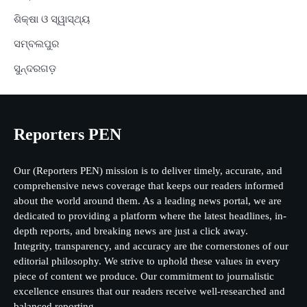
ଶିକ୍ଷା ଓ ସ୍ୱାସ୍ଥ୍ୟ
ସମ୍ବଲପୁର
ସୁନ୍ଦରଗଡ଼
Reporters PEN
Our (Reporters PEN) mission is to deliver timely, accurate, and
comprehensive news coverage that keeps our readers informed
about the world around them. As a leading news portal, we are
dedicated to providing a platform where the latest headlines, in-
depth reports, and breaking news are just a click away.
Integrity, transparency, and accuracy are the cornerstones of our
editorial philosophy. We strive to uphold these values in every
piece of content we produce. Our commitment to journalistic
excellence ensures that our readers receive well-researched and
balanced reporting.