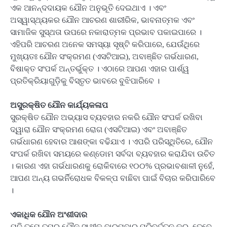
ଏକ ଆନନ୍ଦଦାୟକ ଯୌନ ଅନୁଭୂତି ଦେଇଥାଏ । ଏବଂ
ଅସ୍ୱାସ୍ଥ୍ୟକର ଯୌନ ଆଚରଣ ଶାରୀରିକ, ଭାବନାତ୍ମକ ଏବଂ
ସାମାଜିକ ସୁସ୍ଥତା ଉପରେ ନକାରାତ୍ମକ ପ୍ରଭାବ ପକାଇପାରେ ।
ଏହିପରି ଆଚରଣ ଅନେକ ସମସ୍ୟା ସୃଷ୍ଟି କରିପାରେ, ଯେଉଁଥିରେ
ମୁଖ୍ୟତଃ ଯୌନ ସଂକ୍ରମଣ (ଏସଟିଆଇ), ଅବାଞ୍ଛିତ ଗର୍ଭଧାରଣ,
ବିଷାକ୍ତ ସଂପର୍କ ଅନ୍ତର୍ଭୁକ୍ତ । ଏଠାରେ ଆପଣ ଏହାର ପାର୍ଶ୍ୱ
ପ୍ରତିକ୍ରିୟାଗୁଡ଼ିକୁ ବିସ୍ତୃତ ଭାବରେ ବୁଝିପାରିବେ ।
ଅସୁରକ୍ଷିତ ଯୌନ କାର୍ଯ୍ୟକଳାପ
ସୁରକ୍ଷିତ ଯୌନ ଅଭ୍ୟାସ ବ୍ୟବହାର ନକରି ଯୌନ ସଂପର୍କ ରଖିବା
ଦ୍ୱାରା ଯୌନ ସଂକ୍ରମଣ ରୋଗ (ଏସଟିଆଇ) ଏବଂ ଅବାଞ୍ଛିତ
ଗର୍ଭଧାରଣ ହେବାର ଆଶଙ୍କା ବଢିଯାଏ । ଏପରି ପରିସ୍ଥିତିରେ, ଯୌନ
ସଂପର୍କ ରଖିବା ସମୟରେ କଣ୍ଡୋମ ସର୍ବଦା ବ୍ୟବହାର କରାଯିବା ଉଚିତ
। କାରଣ ଏହା ଗର୍ଭଧାରଣକୁ ରୋକିବାରେ ୧୦୦% ପ୍ରଭାବଶାଳୀ ନୁହେଁ,
ଆପଣ ଅନ୍ୟ ଗଭର୍ନିରୋଧକ ବିକଳ୍ପ ବାଛିବା ପାଇଁ ବିଚାର କରିପାରିବେ
।
ଏକାଧିକ ଯୌନ ଅଂଶୀଦାର
ଯଦି ତୁମେ ତୁମର ଯୌନ ସାଥୀକୁ ବାରମ୍ବାର ପରିବର୍ତ୍ତନ କର, ତେବେ