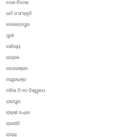
ଦେଶ-ବିଦେଶ
ଧର୍ମ ଓ ସଂସ୍କୃତି
ନବରଙ୍ଗପୁର
ପୁରୀ
ବାଣିଜ୍ୟ
ଭଦ୍ରକ
ମନୋରଞ୍ଜନ
ମୟୂରଭଞ୍ଜ
ମହିଳା ଟି-୨୦ ବିଶ୍ୱକପ
ଯାଜପୁର
ରାକ୍ଷୀ ବନ୍ଧନ
ରାଜନୀତି
ରାଜ୍ୟ