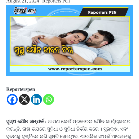
August 21, 2024
Reporters Pen
Reporterspen
ସୁସ୍ଥ ଯୌନ ସମ୍ପର୍କ :
ଆପଣ କେଉଁ ପ୍ରକାରର ଯୌନ କାର୍ଯ୍ୟକଳାପ
କରନ୍ତି, ତାହା ଉପରେ ସୁବିଧା ଓ ସୁବିଧା ନିର୍ଭର କରେ । ସୁରକ୍ଷା ଏବଂ
ସୂଚନାକୁ ଦୃଷ୍ଟିରେ ରଖି ସୃଷ୍ଟି ହୋଇଥିବା ଶାରୀରିକ ସଂପର୍କ ଆପଣଙ୍କୁ