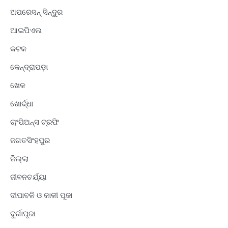
ଅପରେସନ୍ ସିନ୍ଦୁର
ଆଇପିଏଲ
କଟକ
କେନ୍ଦ୍ରାପଡ଼ା
ଖେଳ
ଖୋର୍ଦ୍ଧା
ଚାଂପିଅନ୍ସ ଟ୍ରଫି
ଜଗତସିଂହପୁର
ଜିଲ୍ଲା
ଜୀବନଚର୍ଯ୍ୟା
ଦୀପାବଳି ଓ କାଳୀ ପୂଜା
ଦୁର୍ଗାପୂଜା