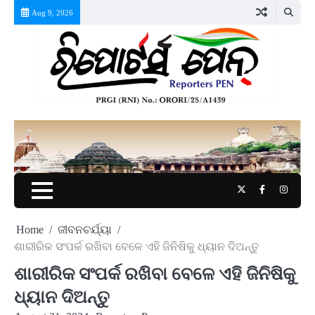
Skip
Aug 9, 2026
to
content
Twitter
Facebook
Instag
Home
ଜୀବନଚର୍ଯ୍ୟା
ଶାରୀରିକ ସଂପର୍କ ରଖିବା ବେଳେ ଏହି ଜିନିଷିକୁ ଧ୍ୟାନ ଦିଅନ୍ତୁ
ଶାରୀରିକ ସଂପର୍କ ରଖିବା ବେଳେ ଏହି ଜିନିଷିକୁ
ଧ୍ୟାନ ଦିଅନ୍ତୁ