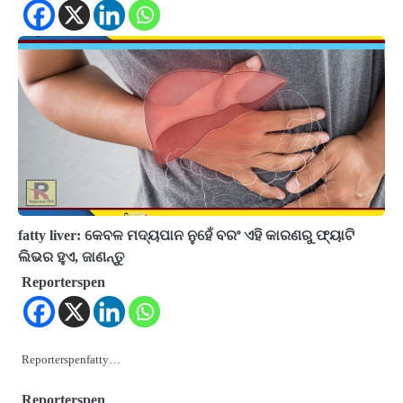
fatty liver: କେବଳ ମଦ୍ୟପାନ ନୁହେଁ ବରଂ ଏହି କାରଣରୁ ଫ୍ୟାଟି
ଲିଭର ହୁଏ, ଜାଣନ୍ତୁ
Reporterspen
Reporterspenfatty…
Reporterspen