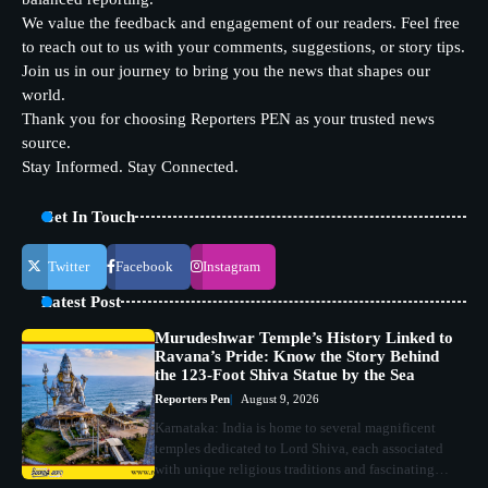
We value the feedback and engagement of our readers. Feel free
to reach out to us with your comments, suggestions, or story tips.
Join us in our journey to bring you the news that shapes our
world.
Thank you for choosing Reporters PEN as your trusted news
source.
Stay Informed. Stay Connected.
Get In Touch
Twitter
Facebook
Instagram
Latest Post
Murudeshwar Temple’s History Linked to
Ravana’s Pride: Know the Story Behind
the 123-Foot Shiva Statue by the Sea
Reporters Pen
August 9, 2026
Karnataka: India is home to several magnificent
temples dedicated to Lord Shiva, each associated
with unique religious traditions and fascinating…