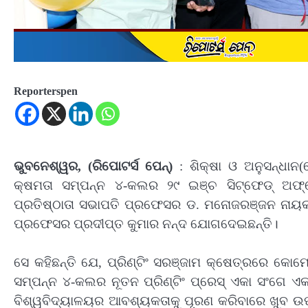
Reporterspen
ଭୁବନେଶ୍ୱର, (ରିପୋଟର୍ସ ପେନ୍‌)
: ଶିକ୍ଷା ଓ ଅନୁସନ୍ଧାନ
କ୍ଷମତା ସମ୍ପନ୍ନ ୪-କଲର ୨୯ ଇଞ୍ଚ ସିଟ୍‌ଫେଡ୍‌ ଅଫ୍‌ସେ
ପ୍ରତିଷ୍ଠାତା ସଭାପତି ପ୍ରଫେସର ଡ. ମନୋଜରଞ୍ଜନ ନାୟକ
ପ୍ରଫେସର ପ୍ରଦୀପ୍ତ କୁମାର ନନ୍ଦ ଯୋଗଦେଇଛନ୍ତି।
ସେ କହିଛନ୍ତି ଯେ, ପ୍ରିଣ୍ଟିଂ ସରଞ୍ଜାମ କ୍ଷେତ୍ରରେ କୋ
ସମ୍ପନ୍ନ ୪-କଲର ନୂତନ ପ୍ରିଣ୍ଟିଂ ପ୍ରେସ୍‌ ଏକା ସଂଗେ ଏକ
ବିଶ୍ୱବିଦ୍ୟାଳୟର ଆବଶ୍ୟକତାକୁ ପୂରଣ କରିବାରେ ଖୁବ ଉପ