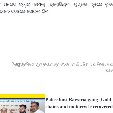
ରେସ୍‌ ଦ୍ୱାରା ଜର୍ନାଲ୍‌, ବ୍ରୋସିୟର, ପୁସ୍ତକ, ନ୍ୟୁଜ୍‌ ବୁଲେଟ
ାପିବାରେ ସହାୟକ ହୋଇପାରିବ।
ବିଶ୍ୱପ୍ରସିଦ୍ଧ ପୁରୀ ରଥଯାତ୍ରା-୨୦୨୬ ପାଇଁ ଓଡ଼ିଶା ପୋଲିସର ବ୍
ପ୍ରସ
Police bust Bawaria gang: Gold
chains and motorcycle recovered