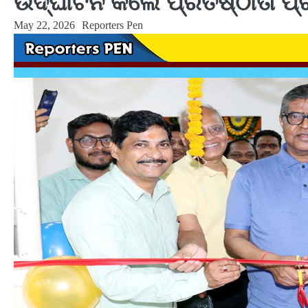
ଉଦ୍‌ଘାଟନ କଲେ ପ୍ରତିଷ୍ଠାତା
May 22, 2026
Reporters Pen