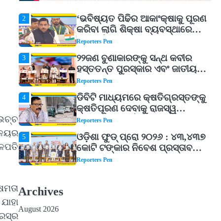
‘ଭବିଷ୍ୟତ ପିଢିର ଆକାଂକ୍ଷାକୁ ପୂରଣ
2
କରିବା ଲାଗି ଶିକ୍ଷା ବ୍ୟବସ୍ଥାରେ
ପରିବର୍ତ୍ତନ ଜରୁରୀ’
Reporters Pen
୨୨ଜଣ ବୁଣାକାରଙ୍କୁ ସନ୍ଥ କବୀର
3
ହସ୍ତତନ୍ତ ପୁରସ୍କାର ଏବଂ ଜାତୀୟ
ହସ୍ତତନ୍ତ ପୁରସ୍କାର ପ୍ରଦାନ,
Reporters Pen
ଓଡ଼ିଶାରୁ ୨ ଜଣଙ୍କୁ ମିଳିଲା
ଡିବିଟି ମାଧ୍ୟମରେ କ୍ଷତିଗ୍ରସ୍ତଙ୍କୁ
4
କ୍ଷତିପୂରଣ ଦେବାକୁ ରାଜସ୍ୱ
ମନ୍ତ୍ରୀଙ୍କ ନିର୍ଦ୍ଦେଶ
ଉଚ୍ଚ
Reporters Pen
ାଳୟର
ଓଡ଼ିଶା ଫୁଡ୍ ପ୍ରୋ ୨୦୨୬ : ୪୩,୪୩୭
5
କୋଟି ଟଙ୍କାର ନିବେଶ ପ୍ରସ୍ତାବ
ଳପତି
ହାସଲ
Reporters Pen
ଘରର ବାସ୍ତୁଦୋଷ ଦୂର କରିବ ଲିଲି
1
ଫୁଲ!
ଷମତା
Archives
Reporters Pen
 ଯାହା
August 2026
‘ଭବିଷ୍ୟତ ପିଢିର ଆକାଂକ୍ଷାକୁ ପୂରଣ
2
ସ୍‌ର