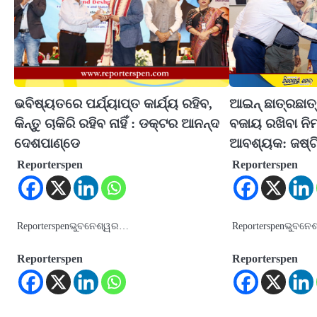
ଭବିଷ୍ୟତରେ ପର୍ଯ୍ୟାପ୍ତ କାର୍ଯ୍ୟ ରହିବ,
ଆଇନ୍ ଛାତ୍ରଛାତ୍
କିନ୍ତୁ ଚାକିରି ରହିବ ନାହିଁ : ଡକ୍ଟର ଆନନ୍ଦ
ବଜାୟ ରଖିବା ନିମ
ଦେଶପାଣ୍ଡେ
ଆବଶ୍ୟକ: ଜଷ୍ଟ
Reporterspen
Reporterspen
Reporterspenଭୁବନେଶ୍ୱର…
Reporterspenଭୁବନେ
Reporterspen
Reporterspen