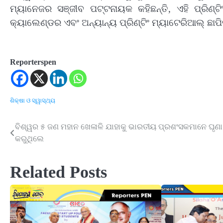
ମ୍ୟାନେଜର ସଞ୍ଜୀବ ପଟ୍ଟନାୟକ କହିଛନ୍ତି, ଏହି ପ୍ରିଣ୍ଟିଂ ପ୍
କ୍ୟାଲେଣ୍ଡର ଏବଂ ଅନ୍ୟାନ୍ୟ ପ୍ରିଣ୍ଟିଂ ମ୍ୟାଟେରିଆଲ୍‌ ଛ
Reporterspen
ଶିକ୍ଷା ଓ ସ୍ୱାସ୍ଥ୍ୟ
ବିଶ୍ୱର ୫ ଜଣ ମହାନ ଖେଳାଳି ଯାହାକୁ ଭାରତୀୟ ପ୍ରଶଂସକମାନେ ଘୃଣା
Post
କରୁଥିଲେ
navigation
Related Posts