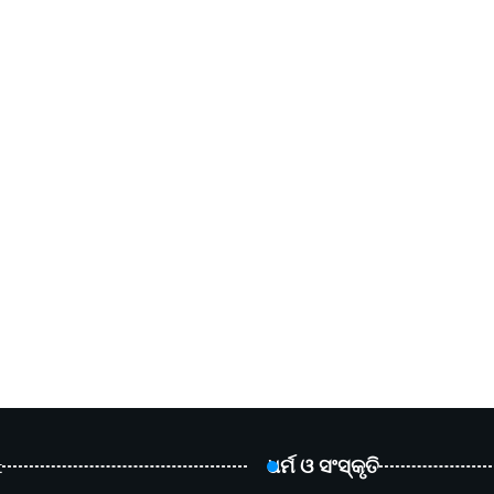
t
ଧର୍ମ ଓ ସଂସ୍କୃତି