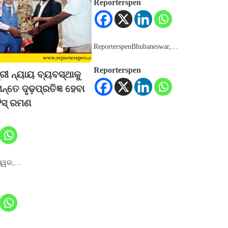
Reporterspen
ReporterspenBhubaneswar,…
Reporterspen
ରୀ ନ୍ୟାୟ ବ୍ୟବସ୍ଥାକୁ
ନ୍ତେ ଦୃଢ଼ପ୍ରତିଜ୍ଞ ହେବା
ିସ୍ ରମଣ
ଶ୍ୱର,…