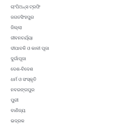
ଚାଂପିଅନ୍ସ ଟ୍ରଫି
ଜଗତସିଂହପୁର
ଜିଲ୍ଲା
ଜୀବନଚର୍ଯ୍ୟା
ଦୀପାବଳି ଓ କାଳୀ ପୂଜା
ଦୁର୍ଗାପୂଜା
ଦେଶ-ବିଦେଶ
ଧର୍ମ ଓ ସଂସ୍କୃତି
2
ନବରଙ୍ଗପୁର
ସୋଆର ୨୦ତମ ପ୍ରତିଷ୍ଠା
ପୁରୀ
ଦିବସରେ ବିଶ୍ୱବିଦ୍ୟାଳୟର
ସଫଳତା, ଉତ୍କର୍ଷତା ଓ
Reporters Pen
ବାଣିଜ୍ୟ
ଅଗ୍ରଗତିର ସ୍ମୃତିଚାରଣ
ଭଦ୍ରକ
3