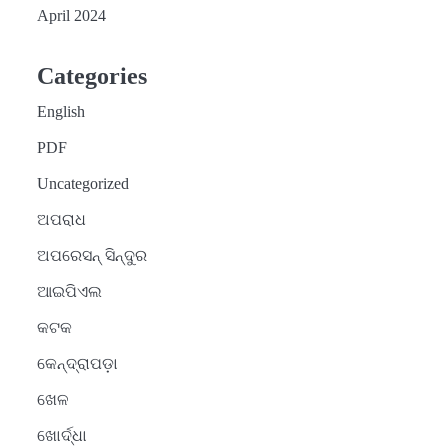
April 2024
Categories
English
PDF
Uncategorized
ଅପରାଧ
ଅପରେସନ୍ ସିନ୍ଦୁର
ଆଇପିଏଲ
କଟକ
କେନ୍ଦ୍ରାପଡ଼ା
ଖେଳ
ଖୋର୍ଦ୍ଧା