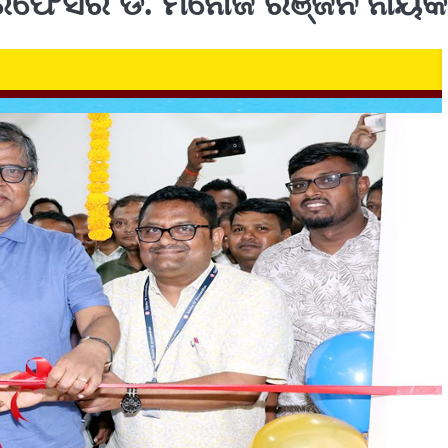
 ପ୍ରଫେସର ଡ. ମନୋଜ ରଞ୍ଜନ ନାୟକ