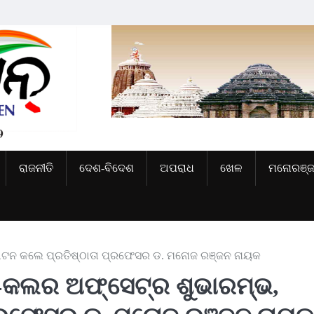
ରାଜନୀତି
ଦେଶ-ବିଦେଶ
ଅପରାଧ
ଖେଳ
ମନୋରଞ୍
‌ଘାଟନ କଲେ ପ୍ରତିଷ୍ଠାତା ପ୍ରଫେସର ଡ. ମନୋଜ ରଞ୍ଜନ ନାୟକ
-କଲର ଅଫ୍‌ସେଟ୍‌ର ଶୁଭାରମ୍ଭ,