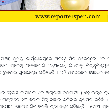
(ସୋଆ) ମୁଖ୍ୟ କାର୍ଯ୍ୟାଳୟରେ ଅବସ୍ଥାପିତ ପ୍ରେସ୍‌ରେ ଏକ 
ଟ ପ୍ରେସ୍‌ “କୋମୋରି ଏନ୍‌ଥ୍ରୋନ୍‌ ଜି-୨୯’କୁ ବିଶ୍ୱବିଦ୍ୟ
 ବୁଧବାର ଶୁଭାରମ୍ଭ କରିଛନ୍ତି । ଏହି ଅବସରରେ ସୋଆର କୁ
ମୋରି ହେଉଛି ଜାପାନର ଏକ ଅଗ୍ରଣୀ କମ୍ପାନୀ । ଏହି ଉଚ୍ଚ କ୍
 ଘଣ୍ଟାରେ ୧୩ ହଜାର ସିଟ୍‌ ବାହାର କରିବାର କ୍ଷମତା ରହିଛି ।
ଯୋଗୀ ହୋଇପାରିବ ବୋଲି ଶ୍ରୀ ନନ୍ଦ କହିଛନ୍ତି । ସୋଆ ପ୍ରେ