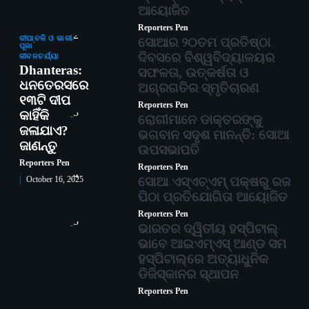
ଆୟୋଜିତ
Reporters Pen
2
ଦୀପାବଳି ଓ କାଳୀ
ସୋଆର ୨୦ତମ ପ୍ରତିଷ୍ଠା
ପୂଜା
ଦିବସରେ ବିଶ୍ୱବିଦ୍ୟାଳୟର
ଜୀବନଚର୍ଯ୍ୟା
Dhanteras:
ସଫଳତା, ଉତ୍କର୍ଷତା ଓ
ଧନତେରସରେ
ଅଗ୍ରଗତିର ସ୍ମୃତିଚାରଣ
୧୩ଟି ଦୀପ
Reporters Pen
3
କାହିଁକି
ରୋଗୀମାନେ ଡାକ୍ତରଙ୍କୁ
ଜଳାଯାଏ?
ଭଗବାନ ସଦୃଶ ମାନନ୍ତି: ସୋଆ
ଜାଣନ୍ତୁ
ଉପସଭାପତି
Reporters Pen
Reporters Pen
4
ସୋଆ ଏସ୍‌ଏଚ୍‌ଏମ୍ ପକ୍ଷରୁ ରଜ
October 16, 2025
ପିଠା ପ୍ରତିଯୋଗିତା ଆୟୋଜିତ
Reporters Pen
5
ଭାରତର ଦ୍ୱିତୀୟ ହସ୍ପିଟାଲ୍
ଭାବେ ଆଇଏମ୍‌ଏସ୍ ଆଣ୍ଡ ସମ
ହସ୍ପିଟାଲ୍‌ରେ ଅତ୍ୟାଧୁନିକ
ଡିଜିସ୍କାନର ସ୍ଥାପନ
Reporters Pen