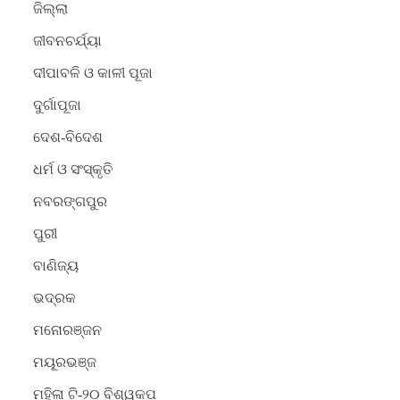
ଜିଲ୍ଲା
ଜୀବନଚର୍ଯ୍ୟା
ଦୀପାବଳି ଓ କାଳୀ ପୂଜା
ଦୁର୍ଗାପୂଜା
ଦେଶ-ବିଦେଶ
ଧର୍ମ ଓ ସଂସ୍କୃତି
ନବରଙ୍ଗପୁର
ପୁରୀ
ବାଣିଜ୍ୟ
ଭଦ୍ରକ
ମନୋରଞ୍ଜନ
ମୟୂରଭଞ୍ଜ
ମହିଳା ଟି-୨୦ ବିଶ୍ୱକପ