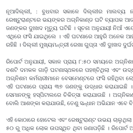
ନୂଆଦିଲ୍ଲୀ, : ବୁଧବାର ସକାଳେ ଦିଲ୍ଲୀର ମାଲବ୍
ରେଷ୍ଟୁରାଣ୍ଟରେ ଭୟଙ୍କର ଅଗ୍ନିକାଣ୍ଡ ଘଟି ବ୍ୟାପକ ଆତଙ
ଜଣଙ୍କର ଦୁଃଖଦ ମୃତ୍ୟୁ ଘଟିଛି । ସୂଚନା ଅନୁଯାୟୀ ନିଆଁ 
ଏଥିରେ ଫସି ଯାଇଥିଲେ । ଏହି ଘଟଣାରେ ଆହୁରି ଅନେକ ଆହତ
ରହିଛି । ଦିଲ୍ଲୀ ମୁଖ୍ୟମନ୍ତ୍ରୀ ରେଖା ଗୁପ୍ତା ଏହି ଦୁଃଖଦ ଦୁର୍
ରିପୋର୍ଟ ଅନୁଯାୟୀ, ସକାଳ ପ୍ରାୟ ୮:୫୦ ସମୟରେ ଅଗ୍ନିଶମ 
ଦଶଟି ଦମକଳ ଗାଡ଼ି ଘଟଣାସ୍ଥଳରେ ପହଞ୍ଚିଥିଲା ଏବଂ ଉଦ୍ଧା
ଅଗ୍ନିଶମ କର୍ମଚାରୀମାନେ ବେସମେଣ୍ଟରେ ଫସି ରହିଥିବା ଲ
ଏହି ଘଟଣାରେ ପ୍ରାୟ ୩୭ ଜଣଙ୍କୁ ଉଦ୍ଧାର କରାଯାଇଛି 
ସେମାନଙ୍କୁ ହସ୍ପିଟାଲରେ ଚିକିତ୍ସା କରାଯାଉଛି । ଅଗ୍ନ
ବୋଲି ଆଶଙ୍କା କରାଯାଉଛି, ତେଣୁ ସନ୍ଧାନ ଅଭିଯାନ ଏବେ ବି ଜ
ଏହି କୋଠାରେ ହୋଟେଲ ଏବଂ ରେଷ୍ଟୁରାଣ୍ଟ ଉଭୟ ଚାଲୁଥିଲ
୫୦ ରୁ ଅଧିକ ଲୋକ ଉପସ୍ଥିତ ଥିବା ଜଣାପଡ଼ିଛି । ରିପୋର୍ଟ ଅ