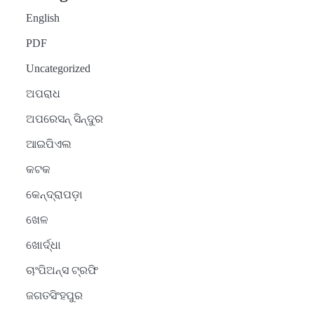
English
PDF
Uncategorized
ଅପରାଧ
ଅପରେସନ୍ ସିନ୍ଦୁର
ଆଇପିଏଲ
କଟକ
କେନ୍ଦ୍ରାପଡ଼ା
ଖେଳ
ଖୋର୍ଦ୍ଧା
ଚାଂପିଅନ୍ସ ଟ୍ରଫି
ଜଗତସିଂହପୁର