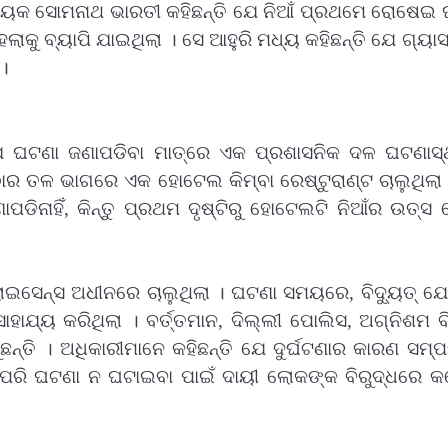
ଧାୟକ ସୋମନାଥ ଭାରତୀ କହିଛନ୍ତି ଯେ ନିଆଁ ପ୍ରଥମେ ରୋଷେଇ 
କୁ ବ୍ୟାପି ଯାଇଥିଲା । ସେ ଆହୁରି ମଧ୍ୟ କହିଛନ୍ତି ଯେ ଗ୍ୟାସ
 ।
ଯେ ଘଟଣା ଜଣାପଡିବା ମାତ୍ରେ ଏକ ପ୍ରଶାସନିକ ଦଳ ଘଟଣାସ୍
ଠାର ତଳ ଭାଗରେ ଏକ ହୋଟେଲ କିମ୍ବା ରେଷ୍ଟୁରାଣ୍ଟ ଚାଲୁଥିଲା
ାପଡିନାହିଁ, କିନ୍ତୁ ପ୍ରଥମ ଦୃଷ୍ଟିରୁ ହୋଟେଲଟି ନିଆଁର ଉତ୍ସ
ଲାଇସେନ୍ସ ଅଧୀନରେ ଚାଲୁଥିଲା । ଘଟଣା ସମୟରେ, ବିଦ୍ୟୁତ୍ ଯ
ସାହାଯ୍ୟ କରିଥିଲା । ବର୍ତ୍ତମାନ, ଦିଲ୍ଲୀ ପୋଲିସ, ଅଗ୍ନିଶମ 
୍ତି । ଅଧିକାରୀମାନେ କହିଛନ୍ତି ଯେ ଦୁର୍ଘଟଣାର କାରଣ ସମ୍ପ
ଏପରି ଘଟଣା ନ ଘଟାଇବା ପାଇଁ ଦାୟୀ ଲୋକଙ୍କ ବିରୁଦ୍ଧରେ 