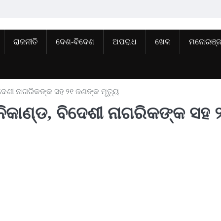
ରାଜନୀତି
ଦେଶ-ବିଦେଶ
ଅପରାଧ
ଖେଳ
ମନୋରଞ୍
ଦେଶୀ ନାଗରିକଙ୍କ ସହ ୨୧ ଜଣଙ୍କ ମୃତ୍ୟୁ
କାଣ୍ଡ, ବିଦେଶୀ ନାଗରିକଙ୍କ ସହ 