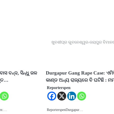
ଖୁବଶୀଘ୍ର ଭୁବନେଶ୍ୱର-ଜୟପୁର ବିମାନ
ାସ ବନ୍ଦ, ସିନ୍ଧୁ ଜଳ
Durgapur Gang Rape Case: ଏମି
ପ୍ତ…
କାଣ୍ଡ ଅନ୍ୟ ରାଜ୍ୟରେ ବି ଘଟିଛି : ମ
Reporterspen
gam:…
ReporterspenDurgapur…