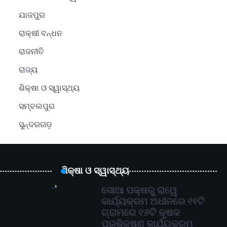
ଯାଜପୁର
ରାକ୍ଷୀ ବନ୍ଧନ
ରାଜନୀତି
ରାଜ୍ୟ
ଶିକ୍ଷା ଓ ସ୍ୱାସ୍ଥ୍ୟ
ସମ୍ବଲପୁର
ସୁନ୍ଦରଗଡ଼
ଶିକ୍ଷା ଓ ସ୍ୱାସ୍ଥ୍ୟ
1
ସୋଆ ପକ୍ଷରୁ ରାୱେ
କାର୍ଯ୍ୟକ୍ରମ ଅଧୀନରେ ୧୧ଟି
ଗ୍ରାମରେ ୧୬ଟି କୃଷକ
ପ୍ରଶିକ୍ଷଣ କାର୍ଯ୍ୟକ୍ରମ