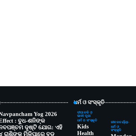
t
ଧର୍ମ ଓ ସଂସ୍କୃତି
Navpancham Yog 2026
ଦୀପାବଳି ଓ
କାଳୀ ପୂଜା
Effect : ବୁଧ-ଶନିଙ୍କ
ଧର୍ମ ଓ ସଂସ୍କୃତି
ଜୀବନଚର୍ଯ୍ୟା
Kids
ନବପଞ୍ଚମ ଦୃଷ୍ଟି ଯୋଗ: ଏହି
ଧର୍ମ ଓ
ସଂସ୍କୃତି
Health
୪ ରାଶିଙ୍କୁ ମିଳିପାରେ ବଡ଼