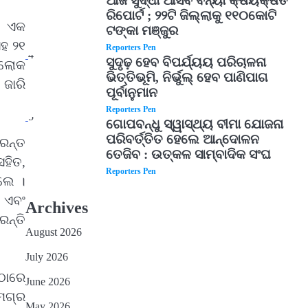
ଆଜି ସୁଦ୍ଧା ଆସିବ ବନ୍ୟା କ୍ଷୟକ୍ଷତି
ରିପୋର୍ଟ ; ୨୨ଟି ଜିଲ୍ଲାକୁ ୧୧୦କୋଟି
। ଏକ
ଟଙ୍କା ମଞ୍ଜୁର
ହ ୨୧
Reporters Pen
4
ସୁଦୃଢ଼ ହେବ ବିପର୍ଯ୍ୟୟ ପରିଚାଳନା
କ ଲୋକ
ଭିତ୍ତିଭୂମି, ନିର୍ଭୁଲ୍ ହେବ ପାଣିପାଗ
ଜାରି
ପୂର୍ବାନୁମାନ
Reporters Pen
5
ଗୋପବନ୍ଧୁ ସ୍ୱାସ୍ଥ୍ୟ ବୀମା ଯୋଜନା
ପରିବର୍ତ୍ତିତ ହେଲେ ଆନ୍ଦୋଳନ
ୁରନ୍ତ
ତେଜିବ : ଉତ୍କଳ ସାମ୍ବାଦିକ ସଂଘ
ସହିତ,
Reporters Pen
ଲେ ।
 ଏବଂ
Archives
ନ୍ତି
August 2026
July 2026
ଠାରେ
June 2026
ସମଗ୍ର
May 2026