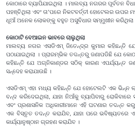
କୋଠାରେ ବ୍ୟାପିଯାଇଥିଲା । ମାଲବ୍ୟ ନଗରର ପୂର୍ବତନ ବି
ପହଞ୍ଚିଥିଲା ଏବଂ ତା’ପରେ ନିକଟବର୍ତ୍ତୀ ହୋଟେଲର ଉପର ମହଲା
ଧୂଆଁ ଅନେକ ଲୋକଙ୍କୁ ବହୁତ ଅସୁବିଧାର ସମ୍ମୁଖୀନ କରିଥିଲା
କୋଠାଟି ବେଆଇନ ଭାବରେ ଚାଲୁଥିଲା
ମାଲବ୍ୟ ନଗର ଏସଡିଏମ୍ ଜିତେନ୍ଦ୍ର କୁମାର କହିଛନ୍ତି 
ପଠାଯାଇଥିଲା । ପ୍ରାରମ୍ଭିକ ତଦନ୍ତରୁ ଜଣାପଡିଛି ଯେ କୋ
କହିଛନ୍ତି ଯେ ଅଗ୍ନିକାଣ୍ଡର ସଠିକ୍ କାରଣ ଏପର୍ଯ୍ୟନ୍ତ ଜଣ
ସନ୍ଦେହ କରାଯାଉଛି ।
ଏସଡିଏମ୍ ଏହା ମଧ୍ୟ କହିଛନ୍ତି ଯେ ହୋଟେଲଟି ଏକ ଭିନ୍ନ 
ବନ୍ଦ କରିଦେଇଥିଲା, ଯାହା ନିଆଁକୁ ବ୍ୟାପିବାରୁ ରୋକିବାରେ 
ଏବଂ ପ୍ରଶାସନିକ ଅଧିକାରୀମାନେ ଏହି ଘଟଣାର ତଦନ୍ତ କରୁଛନ
ଏକ ବିସ୍ତୃତ ତଦନ୍ତ କରାଯିବ, ଯାହା ପରେ ଭବିଷ୍ୟତରେ 
କାର୍ଯ୍ୟାନୁଷ୍ଠାନ ଗ୍ରହଣ କରାଯିବ ।