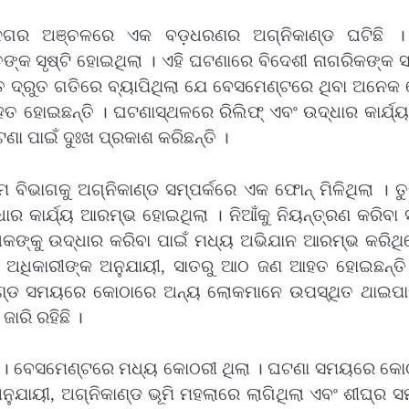
ୟ ନଗର ଅଞ୍ଚଳରେ ଏକ ବଡ଼ଧରଣର ଅଗ୍ନିକାଣ୍ଡ ଘଟିଛି 
୍କ ସୃଷ୍ଟି ହୋଇଥିଲା । ଏହି ଘଟଣାରେ ବିଦେଶୀ ନାଗରିକଙ୍କ ସ
ଏତେ ଦ୍ରୁତ ଗତିରେ ବ୍ୟାପିଥିଲା ଯେ ବେସମେଣ୍ଟରେ ଥିବା ଅନେ
 ହୋଇଛନ୍ତି । ଘଟଣାସ୍ଥଳରେ ରିଲିଫ୍ ଏବଂ ଉଦ୍ଧାର କାର୍ଯ୍ୟ 
ଘଟଣା ପାଇଁ ଦୁଃଖ ପ୍ରକାଶ କରିଛନ୍ତି ।
ବିଭାଗକୁ ଅଗ୍ନିକାଣ୍ଡ ସମ୍ପର୍କରେ ଏକ ଫୋନ୍ ମିଳିଥିଲା । ତ
ର କାର୍ଯ୍ୟ ଆରମ୍ଭ ହୋଇଥିଲା । ନିଆଁକୁ ନିୟନ୍ତ୍ରଣ କରିବା 
ୋକଙ୍କୁ ଉଦ୍ଧାର କରିବା ପାଇଁ ମଧ୍ୟ ଅଭିଯାନ ଆରମ୍ଭ କରିଥି
। ଅଧିକାରୀଙ୍କ ଅନୁଯାୟୀ, ସାତରୁ ଆଠ ଜଣ ଆହତ ହୋଇଛନ୍ତି
ିକାଣ୍ଡ ସମୟରେ କୋଠାରେ ଅନ୍ୟ ଲୋକମାନେ ଉପସ୍ଥିତ ଥାଇପାର
ାରି ରହିଛି ।
ା । ବେସମେଣ୍ଟରେ ମଧ୍ୟ କୋଠରୀ ଥିଲା । ଘଟଣା ସମୟରେ କୋ
ନୁଯାୟୀ, ଅଗ୍ନିକାଣ୍ଡ ଭୂମି ମହଲାରେ ଲାଗିଥିଲା ଏବଂ ଶୀଘ୍ର 