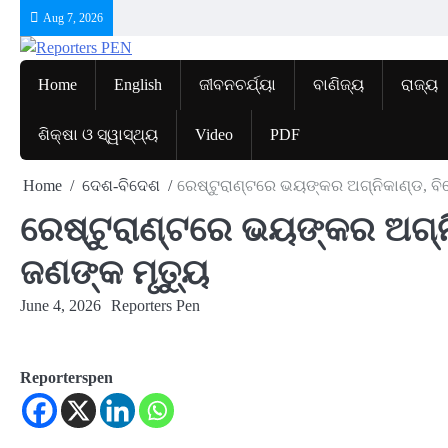
Skip
Aug 7, 2026
to
content
Home
English
ଜୀବନଚର୍ଯ୍ୟା
ବାଣିଜ୍ୟ
ରାଜ୍ୟ
ଶିକ୍ଷା ଓ ସ୍ୱାସ୍ଥ୍ୟ
Video
PDF
Home
ଦେଶ-ବିଦେଶ
ରେଷ୍ଟୁରାଣ୍ଟରେ ଭୟଙ୍କର ଅଗ୍ନିକାଣ୍ଡ, ବି
ରେଷ୍ଟୁରାଣ୍ଟରେ ଭୟଙ୍କର ଅଗ୍ନି
ଜଣଙ୍କ ମୃତ୍ୟୁ
June 4, 2026
Reporters Pen
Reporterspen