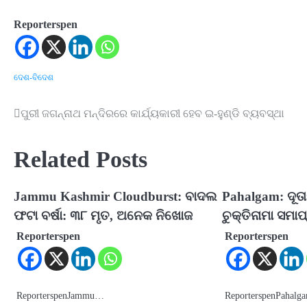
Reporterspen
ଦେଶ-ବିଦେଶ
ପୁରୀ ଜଗନ୍ନାଥ ମନ୍ଦିରରେ କାର୍ଯ୍ୟକାରୀ ହେବ ଇ-ହୁଣ୍ଡି ବ୍ୟବସ୍ଥା
Post
navigation
Related Posts
Jammu Kashmir Cloudburst: ବାଦଲ
Pahalgam: ଦୂତାବ
ଫଟା ବର୍ଷା: ୩୮ ମୃତ, ଅନେକ ନିଖୋଜ
ଚୁକ୍ତିନାମା ସମା
Reporterspen
Reporterspen
ReporterspenJammu…
ReporterspenPahal