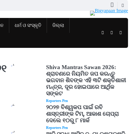
ଜନ
ଧର୍ମ ଓ ସଂସ୍କୃତି
ଜିଲ୍ଲା
Twitter
Facebook
Instag
1
୨୧
Shiva Mantras Sawan 2026:
ଶ୍ରାବଣରେ ନିୟମିତ ଜପ କରନ୍ତୁ
ଭଗବାନ ଶିବଙ୍କ ଏହି ୩ଟି ଶକ୍ତିଶାଳୀ
ମନ୍ତ୍ର, ଦୂର ହୋଇପାରେ ଆର୍ଥିକ
ସଙ୍କଟ
Reporters Pen
2
୨୦୨୭ ବିଶ୍ୱକପ ପାଇଁ ରବି
ଶାସ୍ତ୍ରୀଙ୍କ ଟିମ୍, ଆକାଶ ଚୋପ୍ରା
ଦେଲେ ୧୦ରୁ ୮ ମାର୍କ
Reporters Pen
3