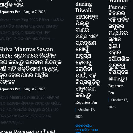
Mandar
during
ଆର୍ଥିକ ଲାଭ
Parvat:
Diwali:
Reporters Pen
August 7, 2026
ବିହାରର
ଆପଣଙ୍କ
ଏହି ପର୍ବତ
Navpancham Yog 2026 Effect : ବୈଦିକ
ପିଲାକୁ
ସମୁଦ୍ର
ଜ୍ୟୋତିଷ ଶାସ୍ତ୍ର ଅନୁସାରେ ଅଗଷ୍ଟ
ବାଣର
ମନ୍ଥନର
ମାସରେ ବୁଦ୍ଧିର କାରକ ବୁଧ ଏବଂ
ଶବ୍ଦ ଏବଂ
ନ୍ୟାୟର କାରକ ଶନି ଏକ ବିଶେଷ…
ସ୍ଥାନ
ପ୍ରଦୂଷଣ
ଥିଲା।
Shiva Mantras Sawan
ଯୋଗୁଁ
ଏହାର
2026: ଶ୍ରାବଣରେ ନିୟମିତ
ଅସୁସ୍ଥ
ପୌରାଣିକ
ଜପ କରନ୍ତୁ ଭଗବାନ ଶିବଙ୍କ
ହେବାରୁ
ଗୁରୁତ୍ୱ
ଏହି ୩ଟି ଶକ୍ତିଶାଳୀ ମନ୍ତ୍ର,
ରୋକିବା
ବିଷୟରେ
ଦୂର ହୋଇପାରେ ଆର୍ଥିକ
ପାଇଁ, ଏହି
ଜାଣନ୍ତୁ।
ସଙ୍କଟ
ଟିପ୍ସଗୁଡ଼ିକୁ
Reporters
ଅନୁସରଣ
Reporters Pen
August 7, 2026
Pen
କରନ୍ତୁ
Shiva Mantras Sawan 2026: ଶ୍ରାବଣ
October 17,
Reporters Pen
ମାସ ଭଗବାନ ଶିବଙ୍କ ଅତ୍ୟନ୍ତ ପ୍ରିୟ
2025
ମାସ ବୋଲି ଧାର୍ମିକ ବିଶ୍ୱାସ ରହିଛି। ଏହି
October 17,
ପବିତ୍ର ମାସରେ ଭକ୍ତିଭାବର ସହ
2025
ମହାଦେବଙ୍କ…
ଜୀବନଚର୍ଯ୍ୟା
ଦୀପାବଳି ଓ କାଳୀ
୨୦୨୭ ବିଶ୍ୱକପ ପାଇଁ ରବି