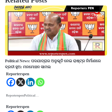
Related Posts
Political News: ପଦଯାତ୍ରାର ଅନୁଭୂତି ନେଇ ରାଷ୍ଟ୍ର ନିର୍ମାଣରେ
ବ୍ରତୀ ହୁଅ: ମନମୋହନ ସାମଲ
Reporterspen
ReporterspenPolitical…
Reporterspen