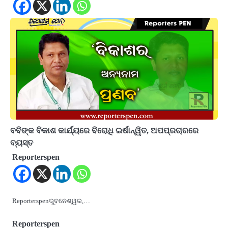
ବବିଙ୍କ ବିକାଶ କାର୍ଯ୍ୟରେ ବିରୋଧି ଇର୍ଷାନ୍ୱିତ, ଅପପ୍ରଚାରରେ
ବ୍ୟସ୍ତ
Reporterspen
Reporterspenଭୁବନେଶ୍ୱର,…
Reporterspen