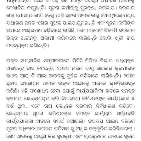
ମାନୁନାହାନ୍ତି। ଆଇ ଏ ଏସ୍ ଏବଂ ଉଚ୍ଚ ପଦସ୍ଥ ଅଫିସର ଆଇନକୁ
ବେଖାତିର କରୁଛନ୍ତି। ସୂଚନା କର୍ମୀଙ୍କୁ ସୁରକ୍ଷା ଦରକାର। ସରକାର
ତାହା ଯୋଗାଉ ନାହିଁ। ତେଣୁ ଆଜି ସୂଚନା ଆଇନ ଲାଗୁ ହୋଇଥିଲେ ମଧ୍ୟ
ସାଧାରଣ ଜନତା ଏହାର ସୁଫଳ ପାଇପାରୁନାହାନ୍ତି ଏବଂ ସୂଚନା କର୍ମୀଙ୍କ
ଉପରେ ଆକ୍ରମଣ ବଢ଼ିବାରେ ଲାଗିଛି । ମୋଟାମୋଟି ବିଜେପି ସରକାର
ଉକ୍ତ ଆଇନକୁ ଅକାମୀ କରିବାରେ ଲାଗିଛନ୍ତି ବୋଲି ଶ୍ରୀ ରାୟ
ମତବ୍ୟକ୍ତ କରିଛନ୍ତି।
ଉକ୍ତ ସାମ୍ବାଦିକ ସମ୍ମୀଳନୀରେ ପିସିସି ମିଡିଆ ବିଭାଗ ଅଧ୍ୟକ୍ଷ
ଅରବିନ୍ଦ ଦାସ କହିଛନ୍ତି, ୨୦୧୪ ମସିହା ଠାରୁ ସରକାର କ୍ରମାଗତ
ଭାବେ ଆର୍ ଟି ଆଇ ଆଇନକୁ ଦୁର୍ବଳ କରିବାରେ ଲାଗିଛନ୍ତି। ୨୦୧୯
ସୂଚନା ସଂଶୋଧନ ଆଇନ ଉକ୍ତ ଆଇନକୁ ଅନେକ କ୍ଷତିଗ୍ରସ୍ତ
କରିଛି। ଏହି ସଂଶୋଧନ ହେବା ଯୋଗୁଁ କାର୍ଯ୍ୟପାଳିକା ହାତରେ ସମସ୍ତ
କ୍ଷମତା କେନ୍ଦ୍ରୀଭୂତ କରି ଦିଆଗଲା। କମିଶନଙ୍କ କାର୍ଯ୍ୟକାଳ ୫
ବର୍ଷ ଥିଲା, ଏବେ ତାହା କେନ୍ଦ୍ର ସରକାର ନିର୍ଦ୍ଧାରଣ କରିବେ।
କେନ୍ଦ୍ରୀୟ ସୂଚନା କମିଶନଙ୍କ ସମସ୍ତ କାର୍ଯ୍ୟର ସର୍ତ୍ତାବଳି
କାର୍ଯ୍ୟପାଳିକା ହାତରେ ସମର୍ପି ଦିଆଗଲା। ଡିପିଡିପି ଆଇନ ବଳରେ
ସୂଚନା ଅଧିକାର ଆଇନର ପରିସୀମାକୁ ଅଧିକ ସଙ୍କୁଚିତ କରିଦିଆଗଲା।
ସେହି ଆଇନକୁ ଆୟୁଧ କରି ସୁରକ୍ଷା ଏବଂ ବ୍ୟକ୍ତିଗତ ଆଳରେ ସୂଚନା