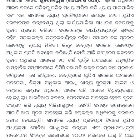
Political News:
ଭୁବନେଶ୍ୱର (ରିପୋର୍ଟର୍ସ ପେନ୍‌):
ସୂଚନା ଅଧିକାର
ଆଇନ ବଳରେ ଗରିବରୁ ଗରିବ ମଧ୍ୟ ଅପିଲ କରି ନ୍ୟାୟ ପାଇପାରିବ
ଏବଂ ଏହା ସାମାଜିକ ନ୍ୟାୟ ପ୍ରତିଷ୍ଠାରେ ସହାୟକ ହେବ। ୟୁପିଏ
ସରକାରଙ୍କ ଉଦ୍ଦେଶ୍ୟ ଥିଲା କାର୍ଯ୍ୟପାଳିକା ସାଧାରଣ ଜନତାଙ୍କୁ
ସୂଚନା ପ୍ରଦାନ କରିବେ। ସରକାରଙ୍କ କାର୍ଯ୍ୟପଦ୍ଧତ୍ତି ସ୍ଵଚ୍ଛ
ରହିବ, ସରକାରଙ୍କ ଉତ୍ତରଦାୟିତ୍ଵ ରହିବ। ସମାଜର ତଳ ସ୍ତରର
ଲୋକଙ୍କୁ ନ୍ୟାୟ ମିଳିବ। କିନ୍ତୁ କେନ୍ଦ୍ର ସରକାର ଲୋକଙ୍କ
ଅଧିକାର ପ୍ରତି ଅବହେଳା କରିଛନ୍ତି ବୋଲି ଆଜି କଂଗ୍ରେସ ଭବନରେ
ସୂଚନା ଅଧିକାର ଆଇନର ୨୦ ବର୍ଷ ପୂର୍ତ୍ତି ଅବସରରେ ଅନୁଷ୍ଠିତ
ସାମ୍ବାଦିକ ସମ୍ମୀଳନୀରେ ପିସିସି ସଭାପତି ଭକ୍ତ ଚରଣ ଦାସ ପ୍ରକାଶ
କରିଥିଲେ। ସେ କହିଥିଲେ, କେନ୍ଦ୍ରରେ ୟୁପିଏ ସରକାର ଅମଳରେ
ମନରେଗା, ଶିକ୍ଷା ଅଧିକାର ଆଇନ୍, ଖାଦ୍ୟ ସୁରକ୍ଷା ଆଇନ ଓ
ଜଙ୍ଗଲ ସମ୍ପଦ ଅଧିକାର ଆଇନ ପରି ଅନେକ ବିଧିବ୍ୟବସ୍ଥା
ହୋଇଥିଲା। ଆରଟିଆଇ ବଳରେ, ପେନସନରେ ଅବହେଳା ହେଲେ ସୂଚନା
ସଂଗ୍ରହ କରି ନ୍ୟାୟ ମିଳିପାରୁଥିଲା। ସେମିତି ସମସ୍ତ କ୍ଷେତ୍ରରେ
ଆର.ଟି.ଆଇ ସୂଚନା ଅବହେଳା କରି ଲୋକଙ୍କ ଅଧିକାରକୁ ସରକାର
ଛଡାଇ ନେଇଛନ୍ତି। ସାମାଜିକ ନ୍ୟାୟ ପ୍ରତିଷ୍ଠା ଦିଗରେ ୟୁପିଏ
ଅଧ୍ୟକ୍ଷା ସୋନିଆ ଗାନ୍ଧିଙ୍କ ଉଦ୍ୟମ ଏବଂ ପ୍ରଧାନମନ୍ତ୍ରୀ
ମନମୋହନ ସିଂହଙ୍କ ସରକାରରେ ୨୦୦୫ ମସିହାରେ ଆର୍ ଟି ଆଇ