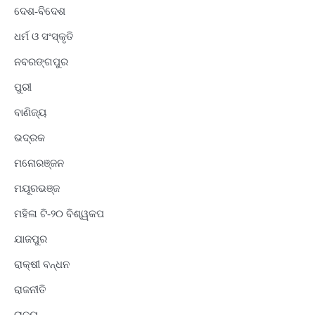
ଦେଶ-ବିଦେଶ
ଧର୍ମ ଓ ସଂସ୍କୃତି
ନବରଙ୍ଗପୁର
ପୁରୀ
ବାଣିଜ୍ୟ
ଭଦ୍ରକ
ମନୋରଞ୍ଜନ
ମୟୂରଭଞ୍ଜ
ମହିଳା ଟି-୨୦ ବିଶ୍ୱକପ
ଯାଜପୁର
ରାକ୍ଷୀ ବନ୍ଧନ
ରାଜନୀତି