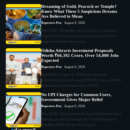
Dreaming of Gold, Peacock or Temple?
Know What These 5 Auspicious Dreams
Are Believed to Mean
Reporters Pen
August 9, 2026
New Delhi: Dreaming while asleep is a common
experience, but some dreams are so unusual that
people remember them even…
Odisha Attracts Investment Proposals
Worth ₹66,392 Crore, Over 54,000 Jobs
Expected
Reporters Pen
August 9, 2026
New Delhi, August 8: Odisha has received
investment proposals worth ₹66,392 crore, with the
potential to create more than 54,000…
No UPI Charges for Common Users,
Government Gives Major Relief
Reporters Pen
August 9, 2026
New Delhi: The government has clarified that users
making payments through the Unified Payments
Interface (UPI) will not be charged…