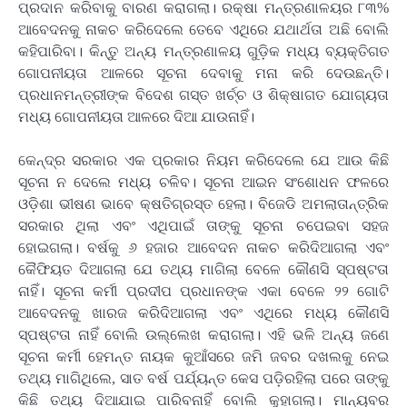
ପ୍ରଦାନ କରିବାକୁ ବାରଣ କରାଗଲା। ରକ୍ଷା ମନ୍ତ୍ରଣାଳୟର ୮୩%
ଆବେଦନକୁ ନାକଚ କରିଦେଲେ ତେବେ ଏଥିରେ ଯଥାର୍ଥତା ଅଛି ବୋଲି
କହିପାରିବା। କିନ୍ତୁ ଅନ୍ୟ ମନ୍ତ୍ରଣାଳୟ ଗୁଡ଼ିକ ମଧ୍ୟ ବ୍ୟକ୍ତିଗତ
ଗୋପନୀୟତା ଆଳରେ ସୂଚନା ଦେବାକୁ ମନା କରି ଦେଉଛନ୍ତି।
ପ୍ରଧାନମନ୍ତ୍ରୀଙ୍କ ବିଦେଶ ଗସ୍ତ ଖର୍ଚ୍ଚ ଓ ଶିକ୍ଷାଗତ ଯୋଗ୍ୟତା
ମଧ୍ୟ ଗୋପନୀୟତା ଆଳରେ ଦିଆ ଯାଉନାହିଁ।
କେନ୍ଦ୍ର ସରକାର ଏକ ପ୍ରକାର ନିୟମ କରିଦେଲେ ଯେ ଆଉ କିଛି
ସୂଚନା ନ ଦେଲେ ମଧ୍ୟ ଚଳିବ। ସୂଚନା ଆଇନ ସଂଶୋଧନ ଫଳରେ
ଓଡ଼ିଶା ଭୀଷଣ ଭାବେ କ୍ଷତିଗ୍ରସ୍ତ ହେଲା। ବିଜେଡି ଅମଲାତାନ୍ତ୍ରିକ
ସରକାର ଥିଲା ଏବଂ ଏଥିପାଇଁ ତାଙ୍କୁ ସୂଚନା ଚପେଇବା ସହଜ
ହୋଇଗଲା। ବର୍ଷକୁ ୬ ହଜାର ଆବେଦନ ନାକଚ କରିଦିଆଗଲା ଏବଂ
କୈଫିୟତ ଦିଆଗଲା ଯେ ତଥ୍ୟ ମାଗିଲା ବେଳେ କୌଣସି ସ୍ପଷ୍ଟତା
ନାହିଁ। ସୂଚନା କର୍ମୀ ପ୍ରଦୀପ ପ୍ରଧାନଙ୍କ ଏକା ବେଳେ ୨୨ ଗୋଟି
ଆବେଦନକୁ ଖାରଜ କରିଦିଆଗଲା ଏବଂ ଏଥିରେ ମଧ୍ୟ କୌଣସି
ସ୍ପଷ୍ଟତା ନାହିଁ ବୋଲି ଉଲ୍ଲେଖ କରାଗଲା। ଏହି ଭଳି ଅନ୍ୟ ଜଣେ
ସୂଚନା କର୍ମୀ ହେମନ୍ତ ନାୟକ କୁଆଁସରେ ଜମି ଜବର ଦଖଲକୁ ନେଇ
ତଥ୍ୟ ମାଗିଥିଲେ, ସାତ ବର୍ଷ ପର୍ଯ୍ୟନ୍ତ କେସ ପଡ଼ିରହିଲା ପରେ ତାଙ୍କୁ
କିଛି ତଥ୍ୟ ଦିଆଯାଇ ପାରିବନାହିଁ ବୋଲି କୁହାଗଲା। ମାନ୍ୟବର