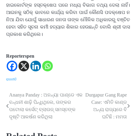
ହାଇକୋର୍ଟଙ୍କ ହସ୍ତକ୍ଷେପ ପରେ ମଧ୍ୟ ବିଭାଗ ତଥ୍ୟ ଦେଲା ନାହିଁ।
ଆଇନକୁ ସଠିକ୍ ଭାବରେ କାର୍ଯ୍ୟ କରିବା ପାଇଁ କୌଣସି ପଦକ୍ଷେପ ନ
ନିଆ ଯିବା ଯୋଗୁଁ ସାଧାରଣ ଜନତା ତାଙ୍କ ମୌଳିକ ଅଧିକାରରୁ ବଞ୍ଚିତ
ହେବା ସହିତ ସୂଚନା କର୍ମୀ ହତ୍ୟାର ଶିକାର ହେଉଛନ୍ତି ବୋଲି ଶ୍ରୀ ଦାସ
ପ୍ରକାଶ କରିଥିଲେ।
Reporterspen
ରାଜନୀତି
Ananya Panday : ଅନନ୍ୟା ପାଣ୍ଡେ ଏକ
Durgapur Gang Rape
Post
ବନ୍ଧନୀ ଶାଢ଼ି ପିନ୍ଧିଥିଲେ, ତାଙ୍କର
Case: ଏମିତି କାଣ୍ଡ
navigation
ପଟୋଲା କର୍ସେଟ୍ ବ୍ଲାଉଜ୍ ସମସ୍ତଙ୍କ
ଅନ୍ୟ ରାଜ୍ୟରେ ବି
ଦୃଷ୍ଟି ଆକର୍ଷଣ କରିଥିଲା
ଘଟିଛି : ମମତା