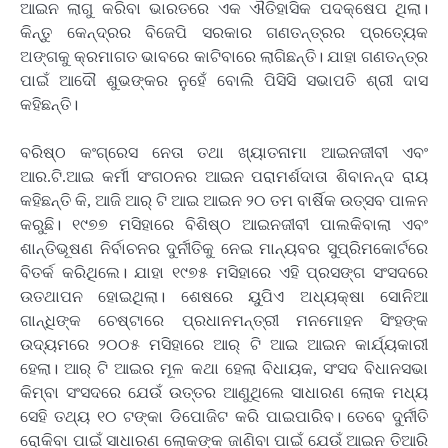
ଆଇନ ଲାଗୁ କରିବା ଭାରତରେ ଏକ ଐତିହାସିକ ପଦକ୍ଷେପ ଥିଲା।
କିନ୍ତୁ କେନ୍ଦ୍ରର ବିଜେପି ସରକାର ଗଣତନ୍ତ୍ରର ପ୍ରତ୍ୟେକ
ଅଙ୍ଗକୁ କ୍ରମାଗତ ଭାବରେ କାଟିବାରେ ଲାଗିଛନ୍ତି। ଯାହା ଗଣତନ୍ତ୍ର
ପାଇଁ ଆଦୌ ଶୁଭଙ୍କର ନୁହେଁ ବୋଲି ପିସିସି ସଭାପତି ଶ୍ରୀ ଦାସ
କହିଛନ୍ତି।
ବରିଷ୍ଠ କଂଗ୍ରେସ ନେତା ତଥା ଖ୍ୟାତନାମା ଆଇନଜୀବୀ ଏବଂ
ଆର.ଟି.ଆଇ କର୍ମୀ ସଂଗଠନର ଆଇନ ପରାମର୍ଶଦାତା ଶିବାନନ୍ଦ ରାୟ
କହିଛନ୍ତି କି, ଆଜି ଆର୍ ଟି ଆଇ ଆଇନ ୨୦ ତମ ବାର୍ଷିକ ଉତ୍ସବ ପାଳନ
କରୁଛି। ୧୯୭୭ ମସିହାରେ ବିଶିଷ୍ଠ ଆଇନଜୀବୀ ପାଲକିବାଲା ଏବଂ
ଶାନ୍ତିଭୂଷଣ ନିର୍ବାଚନର ଦୁର୍ନୀତିକୁ ନେଇ ମାନ୍ୟବର ସୁପ୍ରିମକୋର୍ଟରେ
ବିତର୍କ କରିଥିଲେ। ଯାହା ୧୯୭୫ ମସିହାରେ ଏହି ପ୍ରସଙ୍ଗ ସଂସଦରେ
ଉତଥାପନ ହୋଇଥିଲା। ଶେଷରେ ୟୁପିଏ ଅଧ୍ୟକ୍ଷା ସୋନିଆ
ଗାନ୍ଧିଙ୍କ ଚେଷ୍ଟାରେ ପ୍ରଧାନମନ୍ତ୍ରୀ ମନମୋହନ ସିଂହଙ୍କ
ଉଦ୍ୟମରେ ୨୦୦୫ ମସିହାରେ ଆର୍ ଟି ଆଇ ଆଇନ କାର୍ଯ୍ୟକାରୀ
ହେଲା। ଆର୍ ଟି ଆଇର ମୂଳ କଥା ହେଲା ବିଧାୟକ, ସଂସଦ ବିଧାନସଭା
କିମ୍ବା ସଂସଦରେ ଯେଉଁ ଉତ୍ତର ଆଣୁଥିଲେ ସାଧାରଣ ଲୋକ ମଧ୍ୟ
ସେହି ତଥ୍ୟ ୧୦ ଟଙ୍କା ଡିପୋଜିଟ କରି ପାଇପାରିବ। ତେବେ ଦୁର୍ନୀତି
ରୋକିବା ପାଇଁ ସାଧାରଣ ଲୋକଙ୍କ ଜାଣିବା ପାଇଁ ଯେଉଁ ଆଇନ ତିଆରି