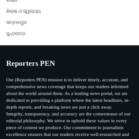
ରାଜ୍ୟ
ଶିକ୍ଷା ଓ ସ୍ୱାସ୍ଥ୍ୟ
ସମ୍ବଲପୁର
ସୁନ୍ଦରଗଡ଼
Reporters PEN
Our (Reporters PEN) mission is to deliver timely, accurate, and
comprehensive news coverage that keeps our readers informed
about the world around them. As a leading news portal, we are
dedicated to providing a platform where the latest headlines, in-
depth reports, and breaking news are just a click away.
Integrity, transparency, and accuracy are the cornerstones of our
editorial philosophy. We strive to uphold these values in every
piece of content we produce. Our commitment to journalistic
excellence ensures that our readers receive well-researched and