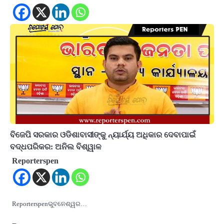
ବିଜେପି ସରକାର ଓଡିଶାବାସୀଙ୍କୁ ନ୍ୟାର୍ଯ୍ୟ ଅଧିକାର ଦେବାପାଇଁ
ବଦ୍ଧପରିକର: ଅନିଲ ବିଶ୍ୱାଳ
Reporterspen
Reporterspenଭୁବନେଶ୍ୱର…