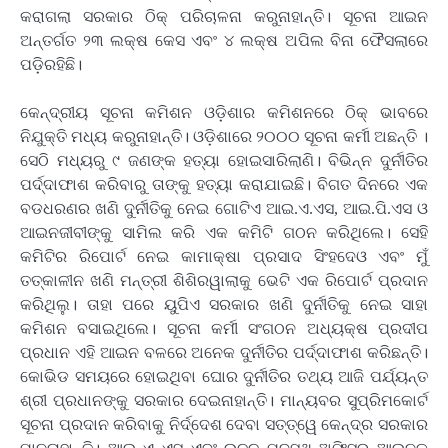
କରାଗଲା ସରକାର ଠିକ୍ ପରିଚାଳନା କରୁନାହାନ୍ତି। ସୂଚନା ଆଇନ
ଅନ୍ତର୍ଗତ ୨୩ ଲକ୍ଷ କେସ ଏବଂ ୪ ଲକ୍ଷ ଅପିଲ ବିନା ଫୈସଲାରେ
ପଡ଼ିରହିଛି।
କେନ୍ଦ୍ରୀୟ ସୂଚନା କମିଶନ ଓଡ଼ିଶାର କମିଶନରେ ଠିକ୍ ଭାବରେ
ନିଯୁକ୍ତି ମଧ୍ୟ କରୁନାହାନ୍ତି। ଓଡ଼ିଶାରେ ୨୦୦୦ ସୂଚନା କର୍ମୀ ଅଛନ୍ତି ।
ସେଠି ମଧ୍ୟରୁ ୯ ଜଣଙ୍କ ହତ୍ୟା ହୋଇସାରିଲାଣି। ବିଭିନ୍ନ ଦୁର୍ନୀତିର
ପର୍ଦ୍ଦାଫାଶ କରିବାରୁ ତାଙ୍କୁ ହତ୍ୟା କରାଯାଇଛି। ବିଗତ ଦିନରେ ଏକ
ବଡଧରଣର ଖଣି ଦୁର୍ନୀତିକୁ ନେଇ ଗୋଟିଏ ଆଇ.ଏ.ଏସ, ଆଇ.ପି.ଏସ ଓ
ଆଇନଜୀବୀଙ୍କୁ ସାମିଲ କରି ଏକ କମିଟି ଗଠନ କରିଥିଲେ। ସେହି
କମିଟିର ରିପୋର୍ଟ ନେଇ କାମାକ୍ଷା ପ୍ରସାଦ ସିଂହଦେଓ ଏବଂ ମୁଁ
ତତ୍କାଳୀନ ଖଣି ମନ୍ତ୍ରୀ ଶିଶିରୱାଲାକୁ ଭେଟି ଏକ ରିପୋର୍ଟ ପ୍ରଦାନ
କରିଥିଲୁ। ତାହା ପରେ ୟୁପିଏ ସରକାର ଖଣି ଦୁର୍ନୀତିକୁ ନେଇ ସାହା
କମିଶନ ବସାଇଥିଲେ। ସୂଚନା କର୍ମୀ ସଂଗଠନ ଅଧ୍ୟକ୍ଷ ପ୍ରଦୀପ
ପ୍ରଧାନ ଏହି ଆଇନ ବଳରେ ଅନେକ ଦୁର୍ନୀତିର ପର୍ଦ୍ଦାଫାଶ କରିଛନ୍ତି।
କୋଭିଡ ସମୟରେ ହୋଇଥିବା ଘୋର ଦୁର୍ନୀତିର ତଥ୍ୟ ଆଜି ପର୍ଯ୍ୟନ୍ତ
ଶ୍ରୀ ପ୍ରଧାନଙ୍କୁ ସରକାର ଦେଇନାହାନ୍ତି। ମାନ୍ୟବର ସୁପ୍ରିମକୋର୍ଟ
ସୂଚନା ପ୍ରଦାନ କରିବାକୁ ନିର୍ଦ୍ଦେଶ ଦେବା ସତ୍ତ୍ୱେ କେନ୍ଦ୍ର ସରକାର