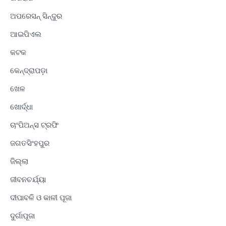
ଅପରେସନ୍ ସିନ୍ଦୁର
ଆଇପିଏଲ
କଟକ
କେନ୍ଦ୍ରାପଡ଼ା
ଖେଳ
ଖୋର୍ଦ୍ଧା
ଚାଂପିଅନ୍ସ ଟ୍ରଫି
ଜଗତସିଂହପୁର
ଜିଲ୍ଲା
ଜୀବନଚର୍ଯ୍ୟା
ଦୀପାବଳି ଓ କାଳୀ ପୂଜା
ଦୁର୍ଗାପୂଜା