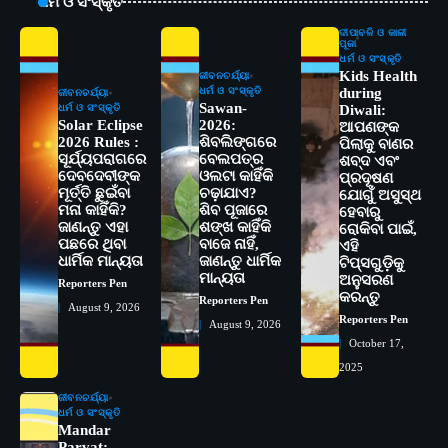
ଧର୍ମ ଓ ସଂସ୍କୃତି
ଦୀପାବଳି ଓ କାଳୀ
ପୂଜା
ଧର୍ମ ଓ ସଂସ୍କୃତି
Kids Health
ଜୀବନଚର୍ଯ୍ୟା
ଧର୍ମ ଓ ସଂସ୍କୃତି
during
ଜୀବନଚର୍ଯ୍ୟା
Sawan-
ଧର୍ମ ଓ ସଂସ୍କୃତି
Diwali:
Solar Eclipse
2026:
ଆପଣଙ୍କ
2026 Rules :
ଶିବଲିଙ୍ଗରେ
ପିଲାକୁ ବାଣର
ସୂର୍ଯ୍ୟପରାଗରେ
ବେଲପତ୍ର
ଶବ୍ଦ ଏବଂ
ଦେବଦେବୀଙ୍କ
ଓଲଟା କାହିଁକି
ପ୍ରଦୂଷଣ
ମୂର୍ତ୍ତି ଛୁଇଁବା
ଚଢ଼ାଯାଏ?
ଯୋଗୁଁ ଅସୁସ୍ଥ
ମନା କାହିଁକି?
ଶିବ ପୂଜାରେ
ହେବାରୁ
ଜାଣନ୍ତୁ ଏହା
ଶଙ୍ଖ କାହିଁକି
ରୋକିବା ପାଇଁ,
ପଛରେ ଥିବା
ବାଜେ ନାହିଁ,
2
ଏହି
ସୋଆର ୨୦ତମ ପ୍ରତିଷ୍ଠା ଦିବସରେ
ଧାର୍ମିକ ମାନ୍ୟତା
ଜାଣନ୍ତୁ ଧାର୍ମିକ
ଟିପ୍ସଗୁଡ଼ିକୁ
ବିଶ୍ୱବିଦ୍ୟାଳୟର ସଫଳତା, ଉତ୍କର୍ଷତା ଓ
ମାନ୍ୟତା
ଅନୁସରଣ
Reporters Pen
ଅଗ୍ରଗତିର ସ୍ମୃତିଚାରଣ
Reporters Pen
କରନ୍ତୁ
Reporters Pen
August 9, 2026
Reporters Pen
3
August 9, 2026
ରୋଗୀମାନେ ଡାକ୍ତରଙ୍କୁ ଭଗବାନ ସଦୃଶ
October 17,
ମାନନ୍ତି: ସୋଆ ଉପସଭାପତି
2025
Reporters Pen
ଜୀବନଚର୍ଯ୍ୟା
4
ସୋଆ ଏସ୍‌ଏଚ୍‌ଏମ୍ ପକ୍ଷରୁ ରଜ ପିଠା
ଧର୍ମ ଓ ସଂସ୍କୃତି
Mandar
ପ୍ରତିଯୋଗିତା ଆୟୋଜିତ
Parvat: