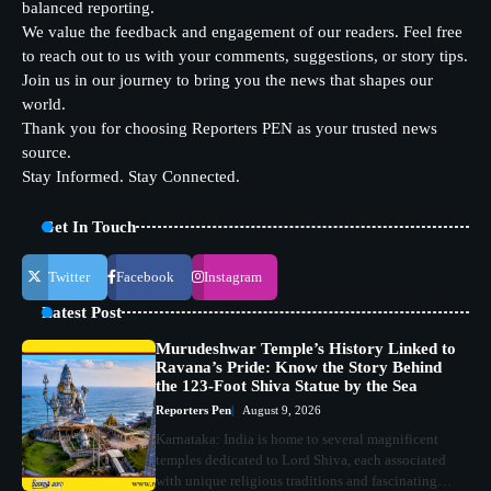
balanced reporting.
We value the feedback and engagement of our readers. Feel free
to reach out to us with your comments, suggestions, or story tips.
Join us in our journey to bring you the news that shapes our
world.
Thank you for choosing Reporters PEN as your trusted news
source.
Stay Informed. Stay Connected.
Get In Touch
Twitter
Facebook
Instagram
Latest Post
Murudeshwar Temple’s History Linked to
Ravana’s Pride: Know the Story Behind
the 123-Foot Shiva Statue by the Sea
Reporters Pen
August 9, 2026
Karnataka: India is home to several magnificent
temples dedicated to Lord Shiva, each associated
with unique religious traditions and fascinating…