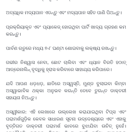
ଅତ୍ୟଧିକ ମଦ୍ୟପାନ ଏଡନ୍ତୁ ଏବଂ ମଦ୍ୟପାନ ସହିତ ପାଣି ପିଅନ୍ତୁ।
ପ୍ରକ୍ରିୟାକୃତ ଏବଂ ପ୍ୟାକେଜ୍ ହୋଇଥିବା ପାର୍ଟି ଖାଦ୍ୟ ଗ୍ରହଣ କମ
କରନ୍ତୁ।
ପାର୍ବଣ ଋତୁରେ ମଧ୍ୟ ୭-୮ ଘଣ୍ଟା ଶୋଇବାକୁ ଲକ୍ଷ୍ୟ ରଖନ୍ତୁ।
ଗଭୀର ନିଶ୍ୱାସ ନେବା, ଛୋଟ ଚାଲିବା ଏବଂ ଧ୍ୟାନ ବିରତି ହଠାତ୍
ଆଡ୍ରେନାଲିନ୍ ବୃଦ୍ଧିକୁ ହ୍ରାସ କରିବାରେ ସାହାଯ୍ୟ କରିପାରେ।
ଯଦି ଆପଣ ଧଡ଼ଧଡ଼, ଛାତିରେ ଅସ୍ୱସ୍ତି, ମୁଣ୍ଡ ବୁଲାଇବା କିମ୍ବା
ଅସ୍ୱାଭାବିକ ଥକ୍କା ଅନୁଭବ କରନ୍ତି ତେବେ ତୁରନ୍ତ ଡାକ୍ତରୀ
ସହାୟତା ନିଅନ୍ତୁ।
ଅସ୍ୱୀକାର: ଏହି ଲେଖାରେ ଉଲ୍ଲେଖ କରାଯାଇଥିବା ଟିପ୍ସ ଏବଂ
ପରାମର୍ଶଗୁଡ଼ିକ କେବଳ ସାଧାରଣ ସୂଚନା ଉଦ୍ଦେଶ୍ୟରେ ଏବଂ ଏହାକୁ
ବୃତ୍ତିଗତ ଡାକ୍ତରୀ ପରାମର୍ଶ ଭାବରେ ବୁଝାଯିବା ଉଚିତ୍ ନୁହେଁ।