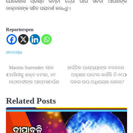
ଯେକୌଣସି ପ୍ରଶ୍ନ କିମ୍ବା ଚିନ୍ତା ପାଇଁ ସର୍ବଦା ଆପଣଙ୍କ
ଡାକ୍ତରଙ୍କ ସହିତ ପରାମର୍ଶ କରନ୍ତୁ।
Reporterspen
ଜୀବନଚର୍ଯ୍ୟା
Maoists Surrender: ଲାଲ
ହାର୍ଦ୍ଦିକ ପାଣ୍ଡ୍ୟାଙ୍କ ବଦଳରେ
Post
ବାହିନୀକୁ ଶକ୍ତ ଝଟକା, ୪୧
ଅକ୍ଷର ପଟେଲ କାହିଁକି ଟି-୨୦
navigation
ମାଓବାଦୀଙ୍କ ଆତ୍ମସମର୍ପଣ
ଦଳର ଉପ-ଅଧିନାୟକ ହେଲେ?
Related Posts