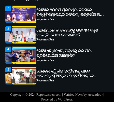
3
ରୋଗୀମାନେ ଡାକ୍ତରଙ୍କୁ ଭଗବାନ ସଦୃଶ
ମାନନ୍ତି: ସୋଆ ଉପସଭାପତି
Reporters Pen
4
ସୋଆ ଏସ୍‌ଏଚ୍‌ଏମ୍ ପକ୍ଷରୁ ରଜ ପିଠା
ପ୍ରତିଯୋଗିତା ଆୟୋଜିତ
Reporters Pen
5
ଭାରତର ଦ୍ୱିତୀୟ ହସ୍ପିଟାଲ୍ ଭାବେ
ଆଇଏମ୍‌ଏସ୍ ଆଣ୍ଡ ସମ ହସ୍ପିଟାଲ୍‌ରେ
ଅତ୍ୟାଧୁନିକ ଡିଜିସ୍କାନର ସ୍ଥାପନ
Reporters Pen
1
ସୋଆ ପକ୍ଷରୁ ରାୱେ କାର୍ଯ୍ୟକ୍ରମ ଅଧୀନରେ
୧୧ଟି ଗ୍ରାମରେ ୧୬ଟି କୃଷକ ପ୍ରଶିକ୍ଷଣ
କାର୍ଯ୍ୟକ୍ରମ ଆୟୋଜିତ
Reporters Pen
2
ସୋଆର ୨୦ତମ ପ୍ରତିଷ୍ଠା ଦିବସରେ
Copyright © 2024 Reporterspen.com | Verified News by
Ascendoor
|
ବିଶ୍ୱବିଦ୍ୟାଳୟର ସଫଳତା, ଉତ୍କର୍ଷତା ଓ
Powered by
WordPress
.
ଅଗ୍ରଗତିର ସ୍ମୃତିଚାରଣ
Reporters Pen
3
ରୋଗୀମାନେ ଡାକ୍ତରଙ୍କୁ ଭଗବାନ ସଦୃଶ