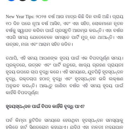
New Year Tips: ୨୦୨୫ ବର୍ଷ ଆଉ ମାତ୍ର କିଛି ଦିନ ବାକି ଅଛି। ପ୍ରାୟ
୧୦ ଦିନ ପରେ ନୂଆ ବର୍ଷ ଆସିବ, ଏବଂ ଏହା ସହିତ, ଲୋକମାନେ ନୂତନ
ବର୍ଷକୁ ସ୍ୱାଗତ କରିବା ପାଇଁ ପ୍ରସ୍ତୁତି ଆରମ୍ଭ କରନ୍ତି। ଏହା ବର୍ଷର
ଏପରି ସମୟ ଯେତେବେଳେ ସମସ୍ତେ ପାର୍ଟି ମୁଡ୍ ରେ ଥାଆନ୍ତି। ଏହା
ଉତ୍ସବ, ମଜା ଏବଂ ଆରାମ ସହିତ ଜଡିତ।
ତଥାପି, ଏହି ସମୟ ଆପଣଙ୍କ ହୃଦୟ ପାଇଁ ଏକ ବିପଦପୂର୍ଣ୍ଣ ସମୟ।
ପ୍ରକୃତରେ, ଉତ୍ସବ ଏବଂ ପାର୍ଟି ଋତୁରେ, ଖାଦ୍ୟ ଗ୍ରହଣ ପ୍ରାୟତଃ
ହୃଦୟ ଉପରେ ଚାପ ବୃଦ୍ଧି କରେ। ଏହି ସମୟରେ, ଯୁବପିଢ଼ି ହୃଦସ୍ପନ୍ଦନ
ବୃଦ୍ଧି, ରକ୍ତଚାପ ହଠାତ୍ ବୃଦ୍ଧି ଏବଂ ହୃଦସ୍ପନ୍ଦନ ଭଳି ଲକ୍ଷଣ
ଅନୁଭବ କରନ୍ତି। ଆସନ୍ତୁ ଜାଣିବା ବର୍ଷର ଏହି ସମୟ ହୃଦୟ ପାଇଁ
କାହିଁକି ବିପଦପୂର୍ଣ୍ଣ:
ହୃଦୟସ୍ପନ୍ଦନ ପାଇଁ ବିପଦ କାହିଁକି ବୃଦ୍ଧି ପାଏ?
ପର୍ବ କିମ୍ବା ଛୁଟିଦିନ ସମୟରେ ହେଉଥିବା ହୃଦସ୍ପନ୍ଦନ ସମସ୍ୟାକୁ
ହଲିଡେ ହାର୍ଟ ସିଣ୍ଡ୍ରୋମ କୁହାଯାଏ। ଯଦିଓ ଏହା ମୂଳତଃ ମଦ୍ୟପାନ