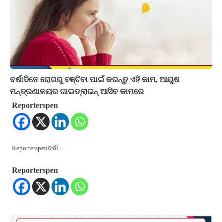
ବର୍ଷାଦିନେ ରୋଗରୁ ବଞ୍ଚିବା ପାଇଁ କରନ୍ତୁ ଏହି କାମ, ଆୟୁଷ
ମନ୍ତ୍ରଣାଳୟର ଗାଇଡ୍‌ଲାଇନ୍ ଆସିବ କାମରେ
Reporterspen
Reporterspenବର୍ଷା…
Reporterspen