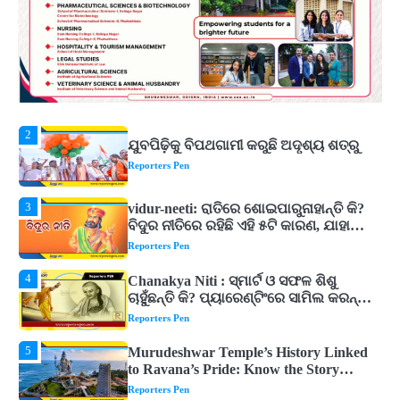
ଖୋଲିଲା
Reporters Pen
2
ଯୁବପିଢ଼ିକୁ ବିପଥଗାମୀ କରୁଛି ଅଦୃଶ୍ୟ ଶତ୍ରୁ
Reporters Pen
3
vidur-neeti: ରାତିରେ ଶୋଇପାରୁନାହାନ୍ତି କି?
ବିଦୁର ନୀତିରେ ରହିଛି ଏହି ୫ଟି କାରଣ, ଯାହା
ଉଡ଼ାଇ ଦିଏ ନିଦ
Reporters Pen
4
Chanakya Niti : ସ୍ମାର୍ଟ ଓ ସଫଳ ଶିଶୁ
ଚାହୁଁଛନ୍ତି କି? ପ୍ୟାରେଣ୍ଟିଂରେ ସାମିଲ କରନ୍ତୁ
ଚାଣକ୍ୟଙ୍କ ଏହି ୬ଟି କଥା
Reporters Pen
5
Murudeshwar Temple’s History Linked
to Ravana’s Pride: Know the Story
Behind the 123-Foot Shiva Statue by the
Reporters Pen
Sea
1
ମହାନଦୀରେ ବଢୁଛି ପାଣି, ହୀରାକୁଦରେ ୧୨ ଗେଟ୍
ଖୋଲିଲା
Reporters Pen