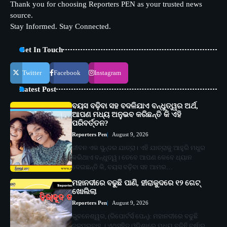
Thank you for choosing Reporters PEN as your trusted news
source.
Stay Informed. Stay Connected.
Get In Touch
Twitter
Facebook
Instagram
Latest Post
ବୟସ ବଢ଼ିବା ସହ ବଦଳିଯାଏ ବନ୍ଧୁତ୍ୱର ଅର୍ଥ,
ଆପଣ ମଧ୍ୟ ଅନୁଭବ କରିଛନ୍ତି କି ଏହି
ପରିବର୍ତ୍ତନ?
Reporters Pen
August 9, 2026
ଜୀବନ ଏକ ସୁନ୍ଦର ଯାତ୍ରା। ଏହି ଯାତ୍ରାକୁ ଆହୁରି ମଧୁର
କରିଥାଏ ବନ୍ଧୁତ୍ୱ। ତେବେ ଆପଣ କେବେ ଧ୍ୟାନ
ଦେଇଛନ୍ତି କି, ବୟସ ବଢ଼ିବା ସହ ଆମର…
ମହାନଦୀରେ ବଢୁଛି ପାଣି, ହୀରାକୁଦରେ ୧୨ ଗେଟ୍
ଖୋଲିଲା
Reporters Pen
August 9, 2026
ଭୁବନେଶ୍ୱର, (ରିପୋର୍ଟର୍ସ ପେନ୍‌): ମହାନଦୀରେ ବଢୁଛି
ଜଳପ୍ରବାହ । ଏଥିସହିତ ଓଡ଼ିଶାରେ ମଧ୍ୟ ବଢ଼ିଛି ବର୍ଷାର