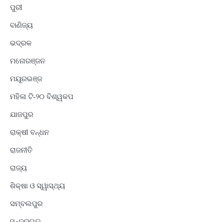
ପୁରୀ
ବାଣିଜ୍ୟ
ଭଦ୍ରକ
ମନୋରଞ୍ଜନ
ମୟୂରଭଞ୍ଜ
ମହିଳା ଟି-୨୦ ବିଶ୍ୱକପ
ଯାଜପୁର
ରାକ୍ଷୀ ବନ୍ଧନ
ରାଜନୀତି
ରାଜ୍ୟ
ଶିକ୍ଷା ଓ ସ୍ୱାସ୍ଥ୍ୟ
ସମ୍ବଲପୁର
ସୁନ୍ଦରଗଡ଼