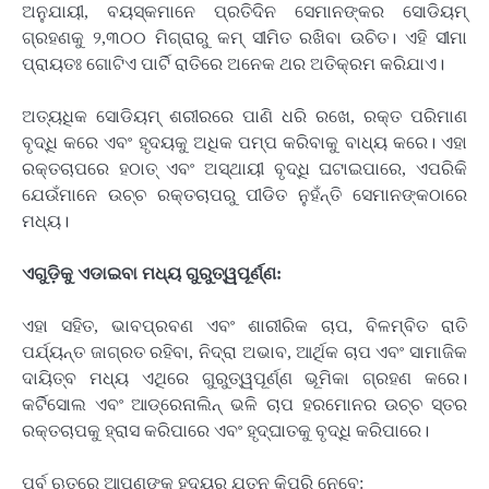
ଅନୁଯାୟୀ, ବୟସ୍କମାନେ ପ୍ରତିଦିନ ସେମାନଙ୍କର ସୋଡିୟମ୍
ଗ୍ରହଣକୁ ୨,୩୦୦ ମିଗ୍ରାରୁ କମ୍ ସୀମିତ ରଖିବା ଉଚିତ। ଏହି ସୀମା
ପ୍ରାୟତଃ ଗୋଟିଏ ପାର୍ଟି ରାତିରେ ଅନେକ ଥର ଅତିକ୍ରମ କରିଯାଏ।
ଅତ୍ୟଧିକ ସୋଡିୟମ୍ ଶରୀରରେ ପାଣି ଧରି ରଖେ, ରକ୍ତ ପରିମାଣ
ବୃଦ୍ଧି କରେ ଏବଂ ହୃଦୟକୁ ଅଧିକ ପମ୍ପ କରିବାକୁ ବାଧ୍ୟ କରେ। ଏହା
ରକ୍ତଚାପରେ ହଠାତ୍ ଏବଂ ଅସ୍ଥାୟୀ ବୃଦ୍ଧି ଘଟାଇପାରେ, ଏପରିକି
ଯେଉଁମାନେ ଉଚ୍ଚ ରକ୍ତଚାପରୁ ପୀଡିତ ନୁହଁନ୍ତି ସେମାନଙ୍କଠାରେ
ମଧ୍ୟ।
ଏଗୁଡ଼ିକୁ ଏଡାଇବା ମଧ୍ୟ ଗୁରୁତ୍ୱପୂର୍ଣ୍ଣ:
ଏହା ସହିତ, ଭାବପ୍ରବଣ ଏବଂ ଶାରୀରିକ ଚାପ, ବିଳମ୍ବିତ ରାତି
ପର୍ଯ୍ୟନ୍ତ ଜାଗ୍ରତ ରହିବା, ନିଦ୍ରା ଅଭାବ, ଆର୍ଥିକ ଚାପ ଏବଂ ସାମାଜିକ
ଦାୟିତ୍ବ ମଧ୍ୟ ଏଥିରେ ଗୁରୁତ୍ୱପୂର୍ଣ୍ଣ ଭୂମିକା ଗ୍ରହଣ କରେ।
କର୍ଟିସୋଲ ଏବଂ ଆଡ୍ରେନାଲିନ୍ ଭଳି ଚାପ ହରମୋନର ଉଚ୍ଚ ସ୍ତର
ରକ୍ତଚାପକୁ ହ୍ରାସ କରିପାରେ ଏବଂ ହୃଦ୍‌ଘାତକୁ ବୃଦ୍ଧି କରିପାରେ।
ପର୍ବ ଋତୁରେ ଆପଣଙ୍କ ହୃଦୟର ଯତ୍ନ କିପରି ନେବେ: