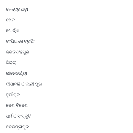
କେନ୍ଦ୍ରାପଡ଼ା
ଖେଳ
ଖୋର୍ଦ୍ଧା
ଚାଂପିଅନ୍ସ ଟ୍ରଫି
ଜଗତସିଂହପୁର
ଜିଲ୍ଲା
ଜୀବନଚର୍ଯ୍ୟା
ଦୀପାବଳି ଓ କାଳୀ ପୂଜା
ଦୁର୍ଗାପୂଜା
ଦେଶ-ବିଦେଶ
ଧର୍ମ ଓ ସଂସ୍କୃତି
ନବରଙ୍ଗପୁର