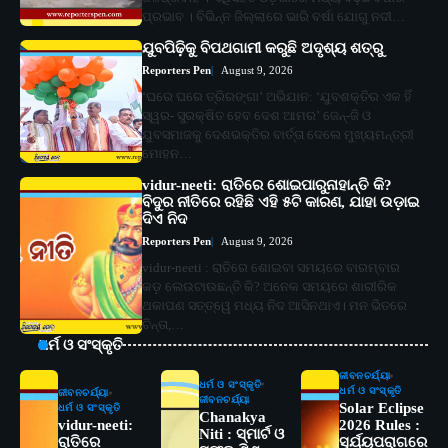
ପ୍ରଭାବ । ବିଭିନ୍ନ ଜିଲ୍ଲାରେ ଭାରି ବର୍ଷା ଯୋଗୁ ନଦୀ…
ଯୁବପିଢ଼ିକୁ ବିପଥଗାମୀ କରୁଛି ଅଦୃଶ୍ୟ ଶତ୍ରୁ
Reporters Pen
August 9, 2026
‘ଘରେ ଘରେ ତ୍ରିରଙ୍ଗା’ ଅଭିଯାନ: ‘ଯୁବଶକ୍ତିର ଏକ ହିଁ
ସ୍ୱର- ସୁରକ୍ଷିତ ହେବ ଦେଶ ଆମର’ ଜେନ୍‌-ଜି ଓ
ଯୁବସମାଜକୁ ଦେଶଭକ୍ତିର ବାର୍ତ୍ତା ଦେଲେ ମୁଖ୍ୟମନ୍ତ୍ରୀ
ମୋହନ…
vidur-neeti: ରାତିରେ ଶୋଇପାରୁନାହାନ୍ତି କି?
ବିଦୁର ନୀତିରେ ରହିଛି ଏହି ୫ଟି କାରଣ, ଯାହା ଉଡ଼ାଇ
ଦିଏ ନିଦ
Reporters Pen
August 9, 2026
vidur-neeti : ରାତିରେ ଶୋଇବା ସମୟରେ ବାରମ୍ବାର
କଡ଼ ଲେଉଟାଉଛନ୍ତି କି? ଅନେକ ସମୟରେ ଶାରୀରିକ
ଥକାପଣ ସତ୍ତ୍ୱେ ମଧ୍ୟ ନିଦ ଆସିନଥାଏ। ମନ ଭିତରେ
ଚିନ୍ତା,…
ଧର୍ମ ଓ ସଂସ୍କୃତି
ଜୀବନଚର୍ଯ୍ୟା
ଧର୍ମ ଓ ସଂସ୍କୃତି
ଧର୍ମ ଓ ସଂସ୍କୃତି
ଜୀବନଚର୍ଯ୍ୟା
ଜୀବନଚର୍ଯ୍ୟା
Solar Eclipse
ଧର୍ମ ଓ ସଂସ୍କୃତି
Chanakya
vidur-neeti:
2026 Rules :
Niti : ସ୍ମାର୍ଟ ଓ
ରାତିରେ
ସୂର୍ଯ୍ୟପରାଗରେ
2