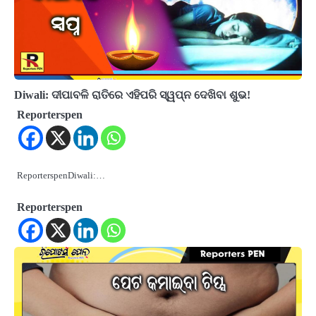
Diwali: ଦୀପାବଳି ରାତିରେ ଏହିପରି ସ୍ୱପ୍ନ ଦେଖିବା ଶୁଭ!
Reporterspen
ReporterspenDiwali:…
Reporterspen