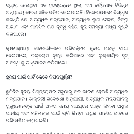
ଦ୍ୱାରା ହେଉଥିବା ଏକ ହୃଦସ୍ପନ୍ଦନ ଥିଲା, ଏହା ବର୍ତ୍ତମାନ ବିଭିନ୍ନ
ଅନ୍ୟାନ୍ୟ କାରଣ ସହିତ ଜଡିତ ହୋଇଯାଇଛି। ବିଶେଷଜ୍ଞମାନେ ବିଶ୍ୱାସ
କରନ୍ତି ଯେ ଅତ୍ୟଧିକ ମଦ୍ୟପାନ, ଅତ୍ୟଧିକ ଲୁଣ ସେବନ, ନିଦ୍ରା
ଅଭାବ ଏବଂ ମାନସିକ ଚାପ ବୃଦ୍ଧି ସହିତ, ହୃଦ୍ ସମସ୍ୟା ମଧ୍ୟ ସୃଷ୍ଟି
କରିପାରେ।
କ୍ଷଣସ୍ଥାୟୀ ଜୀବନଶୈଳୀରେ ପରିବର୍ତ୍ତନ ହୃଦୟ ତାଳକୁ ବାଧା
ଦେଇପାରେ, ରକ୍ତଚାପ ବୃଦ୍ଧି କରିପାରେ ଏବଂ ଲୁକ୍କାୟିତ ହୃଦ୍
ଅବସ୍ଥାକୁ ଉନ୍ମୋଚନ କରିପାରେ।
ହୃଦୟ ପାଇଁ ପାର୍ଟି କେତେ ବିପଦପୂର୍ଣ୍ଣ?
ଛୁଟିଦିନ ହୃଦୟ ସିଣ୍ଡ୍ରୋମର ସବୁଠାରୁ ବଡ଼ କାରଣ ହେଉଛି ଅତ୍ୟଧିକ
ମଦ୍ୟପାନ। ଡାକ୍ତରୀ ଗବେଷଣା ଅନୁଯାୟୀ, ଅତ୍ୟଧିକ ମଦ୍ୟପାନକୁ
ପୁରୁଷମାନଙ୍କ ପାଇଁ ଅଳ୍ପ ସମୟ ମଧ୍ୟରେ ପାଞ୍ଚ କିମ୍ବା ଅଧିକ
ପାନୀୟ ଏବଂ ମହିଳାଙ୍କ ପାଇଁ ଚାରି କିମ୍ବା ଅଧିକ ପାନୀୟ ଭାବରେ
ପରିଭାଷିତ କରାଯାଇଛି।