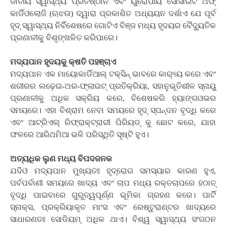
ଜାତୀୟ ସ୍ୱାସ୍ଥ୍ୟ ପ୍ରତିଷ୍ଠାନ ଏବଂ ୟୁରୋପୀୟ ସୋସାଇଟି ଅଫ୍
କାର୍ଡିଓଲୋଜି (ଋଝଉ) ଦ୍ୱାରା ପ୍ରକାଶିତ ଅଧ୍ୟୟନ ଦର୍ଶାଏ ଯେ ପୂର୍ବ
ହୃଦ୍ ସ୍ୱାସ୍ଥ୍ୟ ନିର୍ବିଶେଷରେ ଗୋଟିଏ ବିଞ୍ଜ ମଧ୍ୟ ହୃଦୟର ବୈଦ୍ୟୁତିକ
ପ୍ରଣାଳୀକୁ ବିଶୃଙ୍ଖଳିତ କରିପାରେ।
ମଦ୍ୟପାନ ହୃଦୟକୁ କ୍ଷତି ପହଞ୍ଚାଏ
ମଦ୍ୟପାନ ଏକ ମାୟୋକାର୍ଡିଆଲ୍ ଟକ୍ସିନ୍ ଭାବରେ କାର‌୍ୟ୍ୟ କରେ ଏବଂ
ଶରୀରର ଲଢ଼େଇ-ଅର-ଫ୍ଲାଇଟ୍ ପ୍ରତିକ୍ରିୟା, ସହାନୁଭୂତିଶୀଳ ସ୍ନାୟୁ
ପ୍ରଣାଳୀକୁ ଅଧିକ ସକ୍ରିୟ କରେ, ବିଶେଷକରି ହ୍ୟାଙ୍ଗଓଭର
ସମୟରେ। ଏହା ବିଶ୍ରାମ ନେବା ସମୟରେ ହୃଦ୍ ସ୍ପନ୍ଦନ ବୃଦ୍ଧି କରେ
ଏବଂ ଆଟ୍ରିଏଲ୍ ରିଫ୍ରାକ୍ଟ୍ରାରୀ ପିରିୟଡ୍ କୁ ଛୋଟ କରେ, ଯାହା
ଫଳରେ ଆରିଥମିଆ ଭଳି ପରିସ୍ଥିତି ସୃଷ୍ଟି ହୁଏ।
ଅତ୍ୟଧିକ ଲୁଣ ମଧ୍ୟ ବିପଦଜନକ
ଯଦିଓ ମଦ୍ୟପାନ ମୁଖ୍ୟତଃ ହୃଦ୍‌ରୋଗ ସମସ୍ୟାର କାରଣ ହୁଏ,
ପର୍ବପର୍ବାଣୀ ସମୟରେ ଖାଦ୍ୟ ଏବଂ ଚାପ ମଧ୍ୟ ରକ୍ତଚାପରେ ହଠାତ୍
ବୃଦ୍ଧି ପାଇବାରେ ଗୁରୁତ୍ୱପୂର୍ଣ୍ଣ ଭୂମିକା ଗ୍ରହଣ କରେ। ପାର୍ଟି
ସ୍ନାକ୍ସ, ପ୍ରକ୍ରିୟାକୃତ ମାଂସ ଏବଂ ରେଷ୍ଟୁରାଣ୍ଟର ଖାଦ୍ୟରେ
ସାଧାରଣତଃ ସୋଡିୟମ୍ ଅଧିକ ଥାଏ। ବିଶ୍ୱ ସ୍ୱାସ୍ଥ୍ୟ ସଂଗଠନ