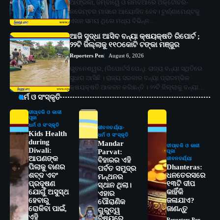
ଆଫ୍ରିକା, ଜିମ୍ବାୱେ ଓ ନାମିବିଆରେ ଅକ୍ଟୋବର-
ନଭେମ୍ବର ମାସରେ ଆୟୋଜିତ ହେବ। ଟୁର୍ଣ୍ଣାମେଣ୍ଟକୁ
ଏଖନ ସମୟ ଥିଲେ ମଧ୍ୟ ବିଭିନ୍ନ…
ଆଜି ସୁଦ୍ଧା ଆସିବ ବନ୍ୟା କ୍ଷୟକ୍ଷତି ରିପୋର୍ଟ ;
୨୨ଟି ଜିଲ୍ଲାକୁ ୧୧୦କୋଟି ଟଙ୍କା ମଞ୍ଜୁର
Reporters Pen
August 6, 2026
ଭୁବନେଶ୍ୱର, (ରିପୋର୍ଟର୍ସ ପେନ୍‌): ରାଜ୍ୟ ବନ୍ୟା ସ୍ଥିତିରେ
ସୁଧାର ଆସିଛି । ରାଜ୍ୟ ସରକାର ବନ୍ୟା ପ୍ରାରମ୍ଭିକ
କ୍ଷୟକ୍ଷତି ଆକଳନ କରିଛନ୍ତି । ୨୨ଟି ଜିଲ୍ଲାକୁ ବନ୍ୟା…
ଧର୍ମ ଓ ସଂସ୍କୃତି
ଦୀପାବଳି ଓ କାଳୀ
ପୂଜା
ଧର୍ମ ଓ ସଂସ୍କୃତି
ଜୀବନଚର୍ଯ୍ୟା
Kids Health
ଧର୍ମ ଓ ସଂସ୍କୃତି
during
Mandar
ଦୀପାବଳି ଓ କାଳୀ
Diwali:
Parvat:
ପୂଜା
ଆପଣଙ୍କ
ଜୀବନଚର୍ଯ୍ୟା
ବିହାରର ଏହି
ପିଲାକୁ ବାଣର
Dhanteras:
ପର୍ବତ ସମୁଦ୍ର
ଶବ୍ଦ ଏବଂ
ଧନତେରସରେ
ମନ୍ଥନର
ପ୍ରଦୂଷଣ
୧୩ଟି ଦୀପ
ସ୍ଥାନ ଥିଲା।
ଯୋଗୁଁ ଅସୁସ୍ଥ
କାହିଁକି
ଏହାର
ହେବାରୁ
ଜଳାଯାଏ?
ପୌରାଣିକ
ରୋକିବା ପାଇଁ,
ଜାଣନ୍ତୁ
ଗୁରୁତ୍ୱ
ଏହି
ବିଷୟରେ
Reporters Pen