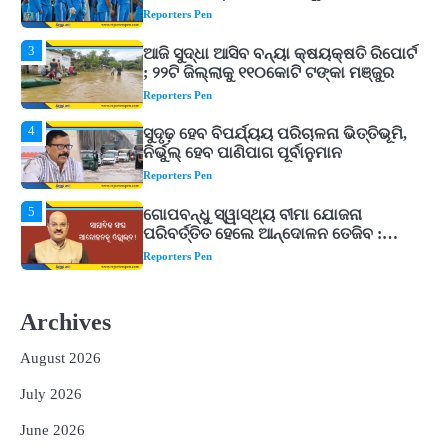
3
ଆଜି ସୁଦ୍ଧା ଆସିବ ବନ୍ୟା କ୍ଷୟକ୍ଷତି ରିପୋର୍ଟ
; ୨୨ଟି ଜିଲ୍ଲାକୁ ୧୧୦କୋଟି ଟଙ୍କା ମଞ୍ଜୁର
Reporters Pen
4
ସୁଦୃଢ଼ ହେବ ବିପର୍ଯ୍ୟୟ ପରିଚାଳନା ଭିତ୍ତିଭୂମି,
ନିର୍ଭୁଲ୍ ହେବ ପାଣିପାଗ ପୂର୍ବାନୁମାନ
Reporters Pen
5
ଗୋପବନ୍ଧୁ ସ୍ୱାସ୍ଥ୍ୟ ବୀମା ଯୋଜନା
ପରିବର୍ତ୍ତିତ ହେଲେ ଆନ୍ଦୋଳନ ତେଜିବ :
ଉତ୍କଳ ସାମ୍ବାଦିକ ସଂଘ
Reporters Pen
1
Shiva Mantras Sawan 2026: ଶ୍ରାବଣରେ
ନିୟମିତ ଜପ କରନ୍ତୁ ଭଗବାନ ଶିବଙ୍କ ଏହି
୩ଟି ଶକ୍ତିଶାଳୀ ମନ୍ତ୍ର, ଦୂର ହୋଇପାରେ
Reporters Pen
ଆର୍ଥିକ ସଙ୍କଟ
Archives
2
୨୦୨୭ ବିଶ୍ୱକପ ପାଇଁ ରବି ଶାସ୍ତ୍ରୀଙ୍କ ଟିମ୍,
ଆକାଶ ଚୋପ୍ରା ଦେଲେ ୧୦ରୁ ୮ ମାର୍କ
August 2026
Reporters Pen
July 2026
3
ଆଜି ସୁଦ୍ଧା ଆସିବ ବନ୍ୟା କ୍ଷୟକ୍ଷତି ରିପୋର୍ଟ
; ୨୨ଟି ଜିଲ୍ଲାକୁ ୧୧୦କୋଟି ଟଙ୍କା ମଞ୍ଜୁର
June 2026