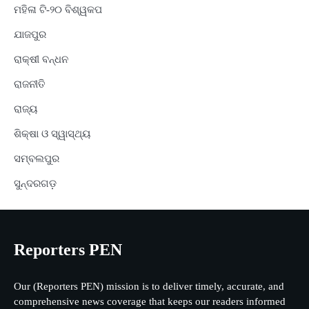
ମହିଳା ଟି-୨୦ ବିଶ୍ୱକପ
ଯାଜପୁର
ରାକ୍ଷୀ ବନ୍ଧନ
ରାଜନୀତି
ରାଜ୍ୟ
ଶିକ୍ଷା ଓ ସ୍ୱାସ୍ଥ୍ୟ
ସମ୍ବଲପୁର
ସୁନ୍ଦରଗଡ଼
Reporters PEN
Our (Reporters PEN) mission is to deliver timely, accurate, and
comprehensive news coverage that keeps our readers informed