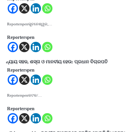
Reporterspenଭୁବନେଶ୍ୱର,…
Reporterspen
ନ୍ୟାୟ ସହଜ, ଶସ୍ତା ଓ ମାନବୀୟ ହେଉ: ପ୍ରଧାନ ବିଚାରପତି
Reporterspen
Reporterspenକଟକ/…
Reporterspen