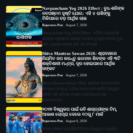
Navpancham Yog 2026 Effect : ବୁଧ-ଶନିଙ୍କ
ନବପଞ୍ଚମ ଦୃଷ୍ଟି ଯୋଗ: ଏହି ୪ ରାଶିଙ୍କୁ
ମିଳିପାରେ ବଡ଼ ଆର୍ଥିକ ଲାଭ
Reporters Pen
August 7, 2026
Navpancham Yog 2026 Effect : ବୈଦିକ ଜ୍ୟୋତିଷ
ଶାସ୍ତ୍ର ଅନୁସାରେ ଅଗଷ୍ଟ ମାସରେ ବୁଦ୍ଧିର କାରକ ବୁଧ
ଏବଂ ନ୍ୟାୟର କାରକ ଶନି ଏକ ବିଶେଷ…
Shiva Mantras Sawan 2026: ଶ୍ରାବଣରେ
ନିୟମିତ ଜପ କରନ୍ତୁ ଭଗବାନ ଶିବଙ୍କ ଏହି ୩ଟି
ଶକ୍ତିଶାଳୀ ମନ୍ତ୍ର, ଦୂର ହୋଇପାରେ ଆର୍ଥିକ
ସଙ୍କଟ
Reporters Pen
August 7, 2026
Shiva Mantras Sawan 2026: ଶ୍ରାବଣ ମାସ ଭଗବାନ
ଶିବଙ୍କ ଅତ୍ୟନ୍ତ ପ୍ରିୟ ମାସ ବୋଲି ଧାର୍ମିକ ବିଶ୍ୱାସ
ରହିଛି। ଏହି ପବିତ୍ର ମାସରେ ଭକ୍ତିଭାବର ସହ
ମହାଦେବଙ୍କ…
୨୦୨୭ ବିଶ୍ୱକପ ପାଇଁ ରବି ଶାସ୍ତ୍ରୀଙ୍କ ଟିମ୍,
ଆକାଶ ଚୋପ୍ରା ଦେଲେ ୧୦ରୁ ୮ ମାର୍କ
Reporters Pen
August 6, 2026
୨୦୨୭ ମସିହାର ଆଇସିସି ଦିନିକିଆ ବିଶ୍ୱକପ ଦକ୍ଷିଣ