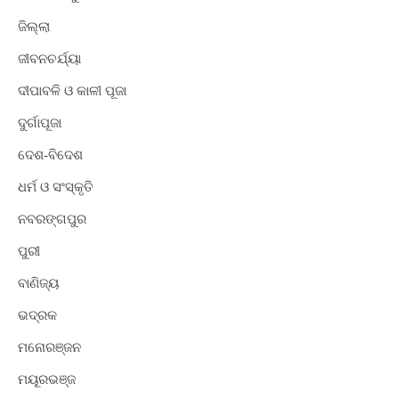
ଜିଲ୍ଲା
ଜୀବନଚର୍ଯ୍ୟା
ଦୀପାବଳି ଓ କାଳୀ ପୂଜା
ଦୁର୍ଗାପୂଜା
ଦେଶ-ବିଦେଶ
ଧର୍ମ ଓ ସଂସ୍କୃତି
ନବରଙ୍ଗପୁର
ପୁରୀ
ବାଣିଜ୍ୟ
ଭଦ୍ରକ
ମନୋରଞ୍ଜନ
ମୟୂରଭଞ୍ଜ