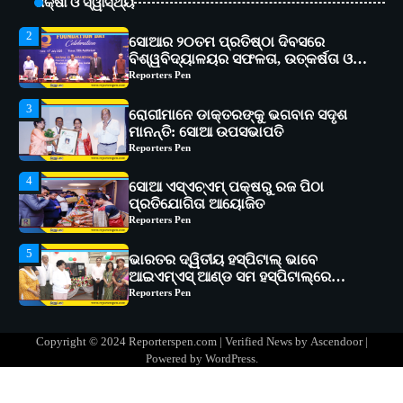
ଶିକ୍ଷା ଓ ସ୍ୱାସ୍ଥ୍ୟ
2
ସୋଆର ୨୦ତମ ପ୍ରତିଷ୍ଠା ଦିବସରେ
ବିଶ୍ୱବିଦ୍ୟାଳୟର ସଫଳତା, ଉତ୍କର୍ଷତା ଓ
ଅଗ୍ରଗତିର ସ୍ମୃତିଚାରଣ
Reporters Pen
3
ରୋଗୀମାନେ ଡାକ୍ତରଙ୍କୁ ଭଗବାନ ସଦୃଶ
ମାନନ୍ତି: ସୋଆ ଉପସଭାପତି
Reporters Pen
4
ସୋଆ ଏସ୍‌ଏଚ୍‌ଏମ୍ ପକ୍ଷରୁ ରଜ ପିଠା
ପ୍ରତିଯୋଗିତା ଆୟୋଜିତ
Reporters Pen
5
ଭାରତର ଦ୍ୱିତୀୟ ହସ୍ପିଟାଲ୍ ଭାବେ
ଆଇଏମ୍‌ଏସ୍ ଆଣ୍ଡ ସମ ହସ୍ପିଟାଲ୍‌ରେ
ଅତ୍ୟାଧୁନିକ ଡିଜିସ୍କାନର ସ୍ଥାପନ
Reporters Pen
1
ସୋଆ ପକ୍ଷରୁ ରାୱେ କାର୍ଯ୍ୟକ୍ରମ ଅଧୀନରେ
୧୧ଟି ଗ୍ରାମରେ ୧୬ଟି କୃଷକ ପ୍ରଶିକ୍ଷଣ
କାର୍ଯ୍ୟକ୍ରମ ଆୟୋଜିତ
Reporters Pen
Copyright © 2024 Reporterspen.com | Verified News by
Ascendoor
|
Powered by
WordPress
.
2
ସୋଆର ୨୦ତମ ପ୍ରତିଷ୍ଠା ଦିବସରେ
ବିଶ୍ୱବିଦ୍ୟାଳୟର ସଫଳତା, ଉତ୍କର୍ଷତା ଓ