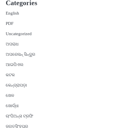
Categories
English
PDF
Uncategorized
ଅପରାଧ
ଅପରେସନ୍ ସିନ୍ଦୁର
ଆଇପିଏଲ
କଟକ
କେନ୍ଦ୍ରାପଡ଼ା
ଖେଳ
ଖୋର୍ଦ୍ଧା
ଚାଂପିଅନ୍ସ ଟ୍ରଫି
ଜଗତସିଂହପୁର