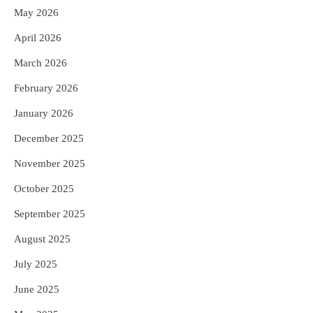
Reporters Pen
May 2026
4
ସୁଦୃଢ଼ ହେବ ବିପର୍ଯ୍ୟୟ ପରିଚାଳନା ଭିତ୍ତିଭୂମି,
April 2026
ନିର୍ଭୁଲ୍ ହେବ ପାଣିପାଗ ପୂର୍ବାନୁମାନ
Reporters Pen
March 2026
5
ଗୋପବନ୍ଧୁ ସ୍ୱାସ୍ଥ୍ୟ ବୀମା ଯୋଜନା
February 2026
ପରିବର୍ତ୍ତିତ ହେଲେ ଆନ୍ଦୋଳନ ତେଜିବ :
ଉତ୍କଳ ସାମ୍ବାଦିକ ସଂଘ
January 2026
Reporters Pen
December 2025
November 2025
October 2025
September 2025
August 2025
July 2025
June 2025