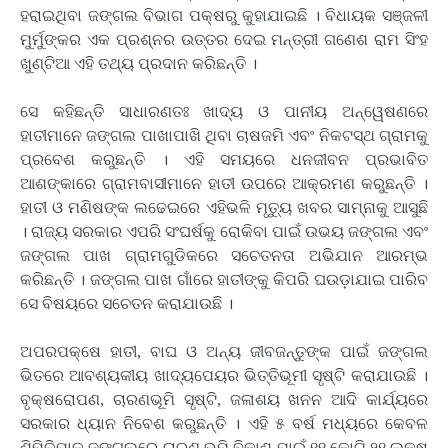
ହରାଇଥିବା ଜଙ୍ଗଲ ବିଭାଗ ପକ୍ଷରୁ କୁହାଯାଇଛି । ବିଧାୟକ ସଞ୍ଜଳୀ
ମୁର୍ମୁଙ୍କର ଏକ ପ୍ରଶ୍ନର ଉତ୍ତର ଦେଇ ମନ୍ତ୍ରୀ ଗଣେଶ ରାମ ସିଂହ
ଖୁଣ୍ଟିଆ ଏହି ତଥ୍ୟ ପ୍ରଦାନ କରିଛନ୍ତି ।
ସେ କହିଛନ୍ତି ସାଧାରଣତଃ ଖାଦ୍ୟ ଓ ପାନୀୟ ଅନ୍ୱେଷଣରେ
ହାତୀମାନେ ଜଙ୍ଗଲ ପାଖାପାଖି ଥିବା ଚାଷଜମି ଏବଂ ନିକଟସ୍ଥ ଗ୍ରାମକୁ
ପ୍ରବେଶ କରୁଛନ୍ତି । ଏହି ସମୟରେ ଧନଜୀବନ ପ୍ରଭାବିତ
ଆଶଙ୍କାରେ ଗ୍ରାମବାସୀମାନେ ହାତୀ ଉପରେ ଆକ୍ରମଣ କରୁଛନ୍ତି ।
ହାତୀ ଓ ମଣିଷଙ୍କ ଲଢେଇରେ ଏହିଭଳି ମୃତ୍ୟୁ ଖବର ସାମ୍ନାକୁ ଆସୁଛି
। ରାଜ୍ୟ ସରକାର ଏପରି ସଂଘର୍ଷକୁ ରୋକିବା ପାଇଁ ଉଭୟ ଜଙ୍ଗଲ ଏବଂ
ଜଙ୍ଗଲ ପାଖ ଗ୍ରାମଗୁଡିକରେ ସଚେତନତା ଅଭିଯାନ ଆରମ୍ଭ
କରିଛନ୍ତି । ଜଙ୍ଗଲ ପାଖ ଗାଁରେ ହାତୀଙ୍କୁ କିପରି ଘଉଡ଼ାଯାଇ ପାରିବ
ସେ ବିଷୟରେ ସଚେତନ କରାଯାଉଛି ।
ଅପରପକ୍ଷେ ହାତୀ, ବାଘ ଓ ଅନ୍ୟ ଜୀବଜନ୍ତୁଙ୍କ ପାଇଁ ଜଙ୍ଗଲ
ଭିତରେ ଆବଶ୍ୟକୀୟ ଖାଦ୍ୟପେୟର ଭିତ୍ତିଭୂମୀ ସୃଷ୍ଟି କରାଯାଉଛି ।
ବୃକ୍ଷରୋପଣ, ଚାରଣଭୂମି ସୃଷ୍ଟି, ଜଳାଶୟ ଖନନ ଆଦି କାର୍ଯ୍ୟରେ
ସରକାର ଧ୍ୟାନ ନିବେଶ କରୁଛନ୍ତି । ଏହି ୫ ବର୍ଷ ମଧ୍ୟରେ କେବଳ
ଶିମିଳିପାଳ ଜଙ୍ଗଲରେ ଚାରଣ ଭୂମି ବିକାଶ ପାଇଁ ୧୧ କୋଟି ୨୧ ଲକ୍ଷ