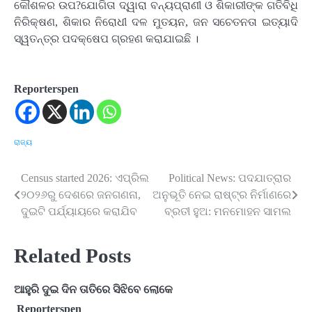
କୌଶଳର ଉପ?ଯୋଗିତା ଦ୍ୱାରା ବନ୍ୟପ୍ରାଣୀ ଓ ଶିକାରୀଙ୍କ ଗତିବିଧି
ନିରିକ୍ଷଣ, ଶିକାର ନିରୋଧୀ ଦଳ ମୁତୟନ, ଜନ ସଚେତନତା ଇତ୍ୟାଦି
ସ୍ୱତନ୍ତ୍ର ପଦକ୍ଷେପ ଗ୍ରହଣ କରାଯାଇଛି ।
Reporterspen
ରାଜ୍ୟ
Census started 2026: ଏପ୍ରିଲ
Political News: ପଦଯାତ୍ରାର
Post
୨୦୨୬ରୁ ଦେଶରେ ଜନଗଣନା,
ଅନୁଭୂତି ନେଇ ରାଷ୍ଟ୍ର ନିର୍ମାଣରେ
navigation
ଦୁଇଟି ପର୍ଯ୍ୟାୟରେ କରାଯିବ
ବ୍ରତୀ ହୁଅ: ମନମୋହନ ସାମଲ
Related Posts
ଆହୁରି ଦୁଇ ଦିନ ତାତିରେ ସିଝିବେ ଲୋକେ
Reporterspen