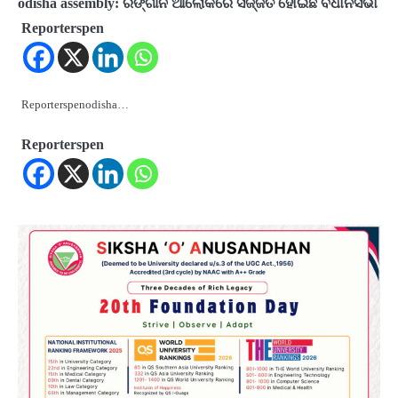
odisha assembly: ରଙ୍ଗୀନ ଆଲୋକରେ ସଜ୍ଜିତ ହୋଇଛି ବିଧାନସଭା
Reporterspen
Reporterspenodisha…
Reporterspen
2
୨୦୨୭ ବିଶ୍ୱକପ ପାଇଁ ରବି ଶାସ୍ତ୍ରୀଙ୍କ ଟିମ୍,
ଆକାଶ ଚୋପ୍ରା ଦେଲେ ୧୦ରୁ ୮ ମାର୍କ