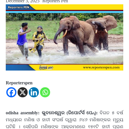
December 3, 2025
Reporters Pen
Reporterspen
odisha assembly: ଭୁବନେଶ୍ୱର (ରିପୋର୍ଟର୍ସ ପେନ୍‌):
ବିଗତ ୫ ବର୍ଷ
ମଧ୍ୟରେ ମଣିଷ ଓ ହାତୀ ସଂଘର୍ଷ ଦ୍ୱାରା ୬୪୬ ମଣିଷଙ୍କର ମୃତ୍ୟୁ
ଘଟିଛି । ସେହିପରି ମଣିଷଙ୍କ ଆକ୍ରମଣରେ ୧୫୧ଟି ହାତୀ ପ୍ରାଣ