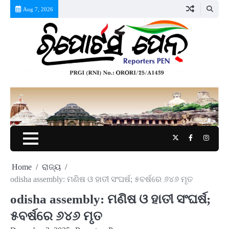
Skip
Aug 7, 2026
to
content
Twitter
Facebook
Instag
Home
ରାଜ୍ୟ
odisha assembly: ମଣିଷ ଓ ହାତୀ ସଂଘର୍ଷ; ୫ବର୍ଷରେ ୬୪୬ ମୃତ
odisha assembly: ମଣିଷ ଓ ହାତୀ ସଂଘର୍ଷ;
୫ବର୍ଷରେ ୬୪୬ ମୃତ