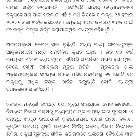
ଟଙ୍କା ଖର୍ଚ୍ଚ କରାଯାଇଛି । ସେହିପରି ଖାଦ୍ୟ ଉତ୍ପାଦନକାରୀ
ବୃକ୍ଷରୋପଣ ପାଇଁ ସରକାର ଏହି ୫ ବର୍ଷ ଭିତରେ ୧ ଲକ୍ଷ ୨୬ ହଜାର
୫୦୦ ଟଙ୍କା ଖର୍ଚ୍ଚ କରିଛନ୍ତି । ସମୂଦାୟ ୩୦ଟି ଜଳାଶୟ ଖନନ ପାଇଁ
୯୭ ଲକ୍ଷ ଟଙ୍କା ଖର୍ଚ୍ଚ କରାଯାଇଥିବା ମନ୍ତ୍ରୀ କହିଛନ୍ତି ।
ଅପରପକ୍ଷେ କେବଳ ହାତୀ ନୁହଁନ୍ତି, ଅନ୍ୟ ବନ୍ୟ ଜୀବଜନ୍ତୁଙ୍କ
ଆକ୍ରମଣରେ ମଧ୍ୟ ଧନଜୀବନ କ୍ଷତି ଘଟୁଛି । ଗତ ୧୦ ବର୍ଷ
ମଧ୍ୟରେ ୫୬୦୯ ବନ୍ୟ ପ୍ରାଣୀ ଏହିପରି ସଂଘର୍ଷରେ ପ୍ରାଣ ହରାଇଥିବା
ବେଳେ ୧୩୯୮ ଜଣଙ୍କର ମୃତ୍ୟୁ ଘଟିଛି । ମୃତକଙ୍କ ପାଇଁ
ଅନୁକମ୍ପାମୂଳକ ସହାୟତା ଭାବେ ପରିବାରବର୍ଗଙ୍କୁ ୬୧ କୋଟି ୭୪
ଲକ୍ଷରୁ ଅଧିକ ଟଙ୍କା ଖର୍ଚ୍ଚ କରୁଛନ୍ତି ବୋଲି ମନ୍ତ୍ରୀ
ବିଧାନସଭାରେ କହିଛନ୍ତି ।
ଜଙ୍ଗଲ ମନ୍ତ୍ରୀ କହିଛନ୍ତି ଯେ, ମୃତ୍ୟୁ ସଂଖ୍ୟାରେ ରୋକ ଲଗାଇବା
ନିମନ୍ତେ ବିଭାଗ ପକ୍ଷରୁ ବନ୍ୟପ୍ରାଣୀଙ୍କ ବାସସ୍ଥଳୀର ସୁରକ୍ଷା ଓ
ସମୃଦ୍ଧି, ଖାଦ୍ୟ ଉପଯୋଗୀ ବୃକ୍ଷରୋପଣ, ଚାରଣ ଭୂମିର ବିକାଶ,
କୃତ୍ରିମ ଜଳାଶୟ ସୃଷ୍ଟି, ଜଙ୍ଗଲ ନିଆଁରୁ ରକ୍ଷା, ଶିକାର ନିରୋଧକ
ଶିବିର, ପକ୍ଷୀ ସୁରକ୍ଷା ଶୀବିର, ଜଙ୍ଗଲରେ ପଇଁତରା, ବୈଷୟିକ ଜ୍ଞାନ