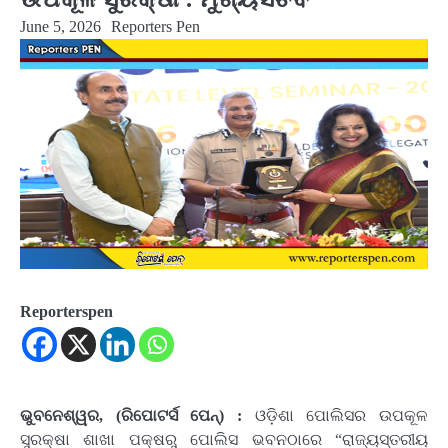
June 5, 2026
Reporters Pen
Reporterspen
ଭୁବନେଶ୍ୱର, (ରିପୋଟର୍ସ ପେନ୍‌) :
ଓଡ଼ିଶା ପୋଲିସର ଉପକୂଳ
ସୁରକ୍ଷା ଶାଖା ପକ୍ଷରୁ ପୋଲିସ ଭବନଠାରେ “ରାଜ୍ୟସ୍ତରୀୟ