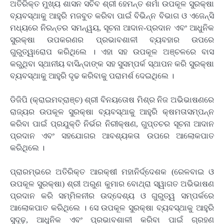
ଅତିରିକ୍ତ ମୁଖ୍ୟ ଶାସନ ସଚିବ ଶ୍ରୀ ହେମନ୍ତ ଶର୍ମା ଉପକୂଳ ସୁରକ୍ଷା
ବ୍ୟବସ୍ଥାକୁ ଆହୁରି ମଜବୁତ କରିବା ପାଇଁ ବିଭିନ୍ନ ବିଭାଗ ଓ ଏଜେନ୍ସି
ମଧ୍ୟରେ ନିରନ୍ତର ସମନ୍ୱୟ, ସୂଚନା ଆଦାନ-ପ୍ରଦାନ ଏବଂ ଆଧୁନିକ
ସୁରକ୍ଷା ଉପକରଣର ପ୍ରଭାବଶାଳୀ ବ୍ୟବହାର ଉପରେ
ଗୁରୁତ୍ୱାରୋପ କରିଥିଲେ । ଏହା ସହ ଉପକୂଳ ଅଞ୍ଚଳରେ ବାସ
କରୁଥିବା ସ୍ଥାନୀୟ ବାସିନ୍ଦାଙ୍କ ସହ ସୁସମ୍ପର୍କ ସ୍ଥାପନ କରି ସୁରକ୍ଷା
ବ୍ୟବସ୍ଥାକୁ ଆହୁରି ଦୃଢ କରିବାକୁ ପରାମର୍ଶ ଦେଇଥିଲେ ।
ଡିଜିପି (କ୍ରାଇମବ୍ରାଞ୍ଚ) ଶ୍ରୀ ବିନୟତୋଷ ମିଶ୍ର ନିଜ ଅଭିଭାଷଣରେ
ରାଜ୍ୟର ଉପକୂଳ ସୁରକ୍ଷା ବ୍ୟବସ୍ଥାକୁ ଆହୁରି କ୍ଷମତାସମ୍ପନ୍ନ
କରିବା ପାଇଁ ପ୍ରଯୁକ୍ତି ନିର୍ଭର ନିରୀକ୍ଷଣ, ଗୁପ୍ତଚର ସୂଚନା ଆଦାନ
ପ୍ରଦାନ ଏବଂ ସହଯୋଗର ଆବଶ୍ୟକତା ଉପରେ ଆଲୋକପାତ
କରିଥିଲେ ।
ପ୍ରାରମ୍ଭରେ ଅତିରିକ୍ତ ଆରକ୍ଷୀ ମହାନିର୍ଦ୍ଦେଶକ (ରେଳବାଇ ଓ
ଉପକୂଳ ସୁରକ୍ଷା) ଶ୍ରୀ ଅରୁଣ କୁମାର ବୋଥ୍ରା ସ୍ୱାଗତ ଅଭିଭାଷଣ
ପ୍ରଦାନ କରି ସମ୍ମିଳନୀର ଉଦ୍ଦେଶ୍ୟ ଓ ଗୁରୁତ୍ୱ ସମ୍ପର୍କରେ
ଆଲୋକପାତ କରିଥିଲେ । ସେ ଉପକୂଳ ସୁରକ୍ଷା ବ୍ୟବସ୍ଥାକୁ ଆହୁରି
ସୁଦୃଢ଼, ଆଧୁନିକ ଏବଂ ପ୍ରଭାବଶାଳୀ କରିବା ପାଇଁ ଗ୍ରହଣ