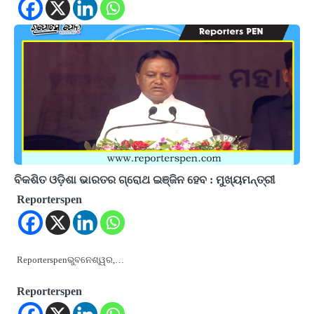
ବିକଶିତ ଓଡ଼ିଶା ଭାରତର ଗ୍ରୋଥ ଇଞ୍ଜିନ ହେବ : ମୁଖ୍ୟମନ୍ତ୍ରୀ
Reporterspen
Reporterspenଭୁବନେଶ୍ୱର,…
Reporterspen