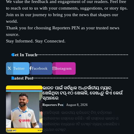
We value the feedback and engagement of our readers. Feel free
to reach out to us with your comments, suggestions, or story tips.
Join us in our journey to bring you the news that shapes our
world.
Thank you for choosing Reporters PEN as your trusted news
source.
Stay Informed. Stay Connected.
Get In Touch
Twitter
Facebook
Instagram
Latest Post
ଭାରତ ପାଇଁ ସର୍ବାଧିକ ଅନ୍ତର୍ଜାତୀୟ ମ୍ୟାଚ୍
ଖେଳିଥିବା ଟପ୍-୧୦ ଖେଳାଳି, ଦେଖନ୍ତୁ କିଏ କେଉଁ
ସ୍ଥାନରେ
Reporters Pen
August 8, 2026
ନୂଆଦିଲ୍ଲୀ: ଭାରତୀୟ କ୍ରିକେଟ୍ ଟିମ୍ ବର୍ତ୍ତମାନ
ଶ୍ରୀଲଙ୍କା ଗସ୍ତରେ ରହିଛି। ଏହି ଗସ୍ତରେ ଭାରତ ଓ
ଶ୍ରୀଲଙ୍କା ମଧ୍ୟରେ ୨ଟି ଟେଷ୍ଟ ମ୍ୟାଚ୍ ଖେଳାଯିବ।
ପ୍ରଥମ ଟେଷ୍ଟ…