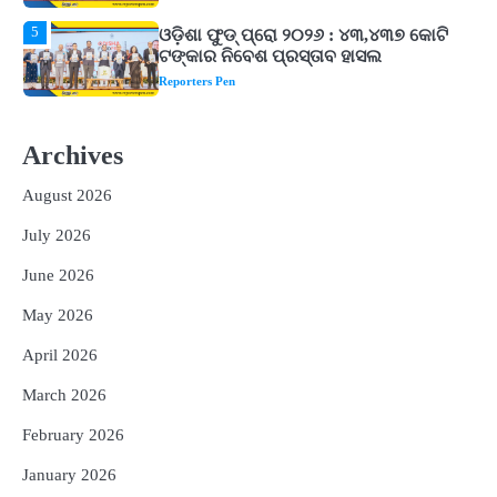
Reporters Pen
1
ଘରର ବାସ୍ତୁଦୋଷ ଦୂର କରିବ ଲିଲି ଫୁଲ!
Reporters Pen
2
‘ଭବିଷ୍ୟତ ପିଢିର ଆକାଂକ୍ଷାକୁ ପୂରଣ କରିବା
Archives
ଲାଗି ଶିକ୍ଷା ବ୍ୟବସ୍ଥାରେ ପରିବର୍ତ୍ତନ ଜରୁରୀ’
Reporters Pen
August 2026
3
୨୨ଜଣ ବୁଣାକାରଙ୍କୁ ସନ୍ଥ କବୀର ହସ୍ତତନ୍ତ
July 2026
ପୁରସ୍କାର ଏବଂ ଜାତୀୟ ହସ୍ତତନ୍ତ ପୁରସ୍କାର
ପ୍ରଦାନ, ଓଡ଼ିଶାରୁ ୨ ଜଣଙ୍କୁ ମିଳିଲା
Reporters Pen
June 2026
4
ଡିବିଟି ମାଧ୍ୟମରେ କ୍ଷତିଗ୍ରସ୍ତଙ୍କୁ
May 2026
କ୍ଷତିପୂରଣ ଦେବାକୁ ରାଜସ୍ୱ ମନ୍ତ୍ରୀଙ୍କ
ନିର୍ଦ୍ଦେଶ
April 2026
Reporters Pen
March 2026
5
ଓଡ଼ିଶା ଫୁଡ୍ ପ୍ରୋ ୨୦୨୬ : ୪୩,୪୩୭ କୋଟି
ଟଙ୍କାର ନିବେଶ ପ୍ରସ୍ତାବ ହାସଲ
February 2026
Reporters Pen
January 2026