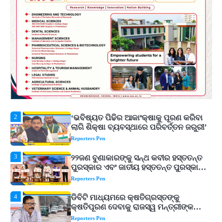
5
ଓଡ଼ିଶା ଫୁଡ୍ ପ୍ରୋ ୨୦୨୬ : ୪୩,୪୩୭ କୋଟି
ଟଙ୍କାର ନିବେଶ ପ୍ରସ୍ତାବ ହାସଲ
Reporters Pen
1
ଘରର ବାସ୍ତୁଦୋଷ ଦୂର କରିବ ଲିଲି ଫୁଲ!
Reporters Pen
2
‘ଭବିଷ୍ୟତ ପିଢିର ଆକାଂକ୍ଷାକୁ ପୂରଣ କରିବା
ଲାଗି ଶିକ୍ଷା ବ୍ୟବସ୍ଥାରେ ପରିବର୍ତ୍ତନ ଜରୁରୀ’
Reporters Pen
3
୨୨ଜଣ ବୁଣାକାରଙ୍କୁ ସନ୍ଥ କବୀର ହସ୍ତତନ୍ତ
ପୁରସ୍କାର ଏବଂ ଜାତୀୟ ହସ୍ତତନ୍ତ ପୁରସ୍କାର
ପ୍ରଦାନ, ଓଡ଼ିଶାରୁ ୨ ଜଣଙ୍କୁ ମିଳିଲା
Reporters Pen
4
ଡିବିଟି ମାଧ୍ୟମରେ କ୍ଷତିଗ୍ରସ୍ତଙ୍କୁ
କ୍ଷତିପୂରଣ ଦେବାକୁ ରାଜସ୍ୱ ମନ୍ତ୍ରୀଙ୍କ
ନିର୍ଦ୍ଦେଶ
Reporters Pen
5
ଓଡ଼ିଶା ଫୁଡ୍ ପ୍ରୋ ୨୦୨୬ : ୪୩,୪୩୭ କୋଟି
ଟଙ୍କାର ନିବେଶ ପ୍ରସ୍ତାବ ହାସଲ