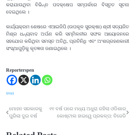
କରାଯାଉଥିବା ବିଭିନ୍ନ ପଦକ୍ଷେପ ସମ୍ପର୍କରେ ବିସ୍ତୃତ ସୂଚନା
ଦେଇଥିଲେ ।
କାର୍ଯ୍ୟକ୍ରମ ଶେଷରେ ଏଆଇଜିପି (ଉପକୂଳ ସୁରକ୍ଷା) ଶ୍ରୀ ସତ୍ୟଜିତ
ମିଶ୍ର ଧନ୍ୟବାଦ ଅର୍ପଣ କରି ସମ୍ମିଳନୀର ସଫଳ ଆୟୋଜନରେ
ସହଯୋଗ କରିଥିବା ସମସ୍ତ ଅତିଥି, ପ୍ରତିନିଧି ଏବଂ ଅଂଶଗ୍ରହଣକାରୀ
ସଂସ୍ଥାଗୁଡ଼ିକୁ କୃତଜ୍ଞତା ଜଣାଇଥିଲେ ।
Reporterspen
ରାଜ୍ୟ
ମୋହନ ସରକାରକୁ
୧୧ ବର୍ଷ ପରେ ମଧ୍ୟ ଅଧୁରା ରହିଲା ଓଡିଶାର
Post
ପୁରିଲା ଦୁଇ ବର୍ଷ
କୋଷ୍ଟାଲ ହାଇୱେ ପ୍ରକଳ୍ପ: ବିଜେଡି
navigation
Related Posts