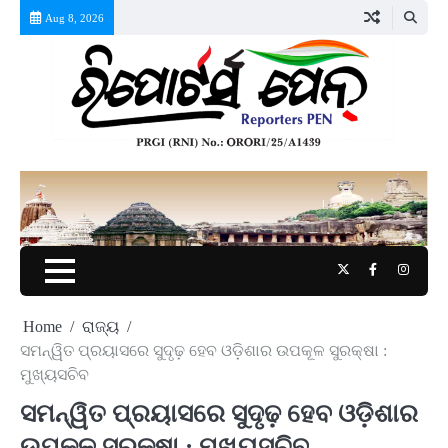
Skip
Aug 8, 2026
to
content
Twitter
Facebook
Instag
Home
ରାଜ୍ୟ
ସମନ୍ୱିତ ପ୍ରୟାସରେ ସୁଦୃଢ଼ ହେବ ଓଡ଼ିଶାର ଉପକୂଳ ସୁରକ୍ଷା :
ମୁଖ୍ୟସଚିବ
ସମନ୍ୱିତ ପ୍ରୟାସରେ ସୁଦୃଢ଼ ହେବ ଓଡ଼ିଶାର
ଉପକୂଳ ସୁରକ୍ଷା : ମୁଖ୍ୟସଚିବ