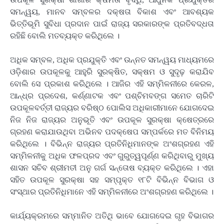
ସମନ୍ୱୟ, ମାନବ ସମ୍ବଳର ଦକ୍ଷତା ବିକାଶ ଏବଂ ଆବଶ୍ୟକ
ଭିତ୍ତିଭୂମି ସୁବିଧା ପ୍ରଦାନ ପାଇଁ ରାଜ୍ୟ ସରକାରଙ୍କ ପ୍ରତିବଦ୍ଧତା
ରହିଛି ବୋଲି ମତବ୍ୟକ୍ତ କରିଥିଲେ ।
ଅଧିକ ସମ୍ବଳ, ଅଧିକ ପ୍ରଯୁକ୍ତି ଏବଂ ଉନ୍ନତ ସମନ୍ୱୟ ମାଧ୍ୟମରେ
ଓଡ଼ିଶାର ଉପକୂଳକୁ ଆହୁରି ସୁରକ୍ଷିତ, ସକ୍ଷମ ଓ ସୁଦୃଢ଼ କରାଯିବ
ବୋଲି ସେ ପ୍ରକାଶ କରିଥିଲେ । ଆଜିର ଏହି ସମ୍ମିଳନୀରେ କେରଳ,
ଆନ୍ଧ୍ର ପ୍ରଦେଶ, କର୍ଣ୍ଣାଟକ ଏବଂ ପଶ୍ଚିମବଙ୍ଗ ସମେତ ଚାରିଟି
ଉପକୂଳବର୍ତ୍ତୀ ରାଜ୍ୟର ବରିଷ୍ଠ ପୋଲିସ ଅଧିକାରୀମାନେ ଯୋଗଦେଇ
ନିଜ ନିଜ ରାଜ୍ୟର ଅନୁଭୂତି ଏବଂ ଉପକୂଳ ସୁରକ୍ଷା କ୍ଷେତ୍ରରେ
ଗ୍ରହଣ କରାଯାଉଥିବା ଅଭିନବ ପଦକ୍ଷେପ ସମ୍ପର୍କରେ ମତ ବିନିମୟ
କରିଥିଲେ । ବିଭିନ୍ନ ରାଜ୍ୟର ପ୍ରତିନିଧିମାନଙ୍କ ଅଂଶଗ୍ରହଣ ଏହି
ସମ୍ମିଳନୀକୁ ଅଧିକ ଫଳପ୍ରଦ ଏବଂ ଗୁରୁତ୍ୱପୂର୍ଣ୍ଣ କରିଥିବାରୁ ମୁଖ୍ୟ
ଶାସନ ସଚିବ ଶ୍ରୀମତୀ ଅନୁ ଗର୍ଗ ସନ୍ତୋଷ ବ୍ୟକ୍ତ କରିଥିଲେ । ଏହା
ସହିତ ଉପକୂଳ ସୁରକ୍ଷା ସହ ସମ୍ପୃକ୍ତ ୧୮ଟି ବିଭିନ୍ନ ବିଭାଗ ଓ
ସଂସ୍ଥାର ପ୍ରତିନିଧିମାନେ ଏହି ସମ୍ମିଳନୀରେ ଅଂଶଗ୍ରହଣ କରିଥିଲେ ।
କାର୍ଯ୍ୟକ୍ରମରେ ସମ୍ମାନିତ ଅତିଥି ଭାବେ ଯୋଗଦେଇ ଗୃହ ବିଭାଗର