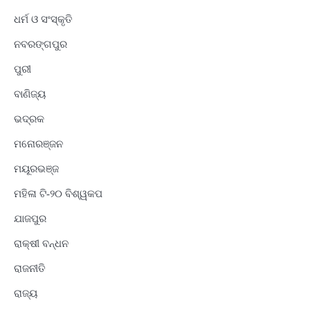
ଧର୍ମ ଓ ସଂସ୍କୃତି
ନବରଙ୍ଗପୁର
ପୁରୀ
ବାଣିଜ୍ୟ
ଭଦ୍ରକ
ମନୋରଞ୍ଜନ
ମୟୂରଭଞ୍ଜ
ମହିଳା ଟି-୨୦ ବିଶ୍ୱକପ
ଯାଜପୁର
ରାକ୍ଷୀ ବନ୍ଧନ
ରାଜନୀତି
ରାଜ୍ୟ