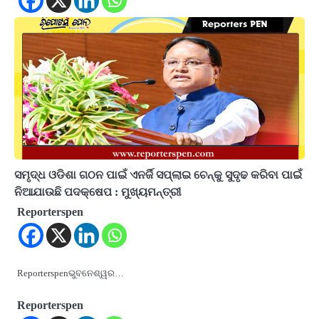
ସମୃଦ୍ଧ ଓଡିଶା ଗଠନ ପାଇଁ ଏନର୍ଜି ସପ୍ଲାଇ ଚେନ୍କୁ ସୁଦୃଢ କରିବା ପାଇଁ
ନିଆଯାଉଛି ପଦକ୍ଷେପ : ମୁଖ୍ୟମନ୍ତ୍ରୀ
Reporterspen
Reporterspenଭୁବନେଶ୍ୱର…
Reporterspen