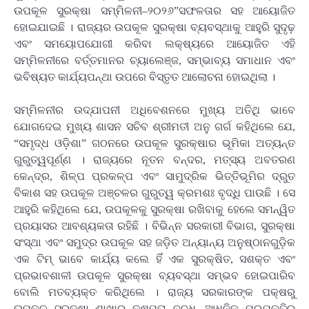
ଉପକୂଳ ସୁରକ୍ଷା ସମ୍ମିଳନୀ–୨୦୨୬”ସଫଳତାର ସହ ଆୟୋଜିତ
ହୋଇଯାଇଛି । ରାଜ୍ୟର ଉପକୂଳ ସୁରକ୍ଷା ବ୍ୟବସ୍ଥାକୁ ଆହୁରି ସୁଦୃଢ଼
ଏବଂ ସମୟୋପଯୋଗୀ କରିବା ଲକ୍ଷ୍ୟରେ ଆୟୋଜିତ ଏହି
ସମ୍ମିଳନୀରେ ବର୍ତ୍ତମାନର ଚ୍ୟାଲେଞ୍ଜ, ସମ୍ଭାବ୍ୟ ସମାଧାନ ଏବଂ
ଭବିଷ୍ୟତ କାର୍ଯ୍ୟପନ୍ଥା ଉପରେ ବିସ୍ତୃତ ଆଲୋଚନା ହୋଇଥିଲା ।
ସମ୍ମିଳନୀର ଉଦ୍‌ଯାପନୀ ଅଧିବେଶନରେ ମୁଖ୍ୟ ଅତିଥି ଭାବେ
ଯୋଗଦେଇ ମୁଖ୍ୟ ଶାସନ ସଚିବ ଶ୍ରୀମତୀ ଅନୁ ଗର୍ଗ କହିଥିଲେ ଯେ,
“ସମୃଦ୍ଧ ଓଡ଼ିଶା” ଗଠନରେ ଉପକୂଳ ସୁରକ୍ଷାର ଭୂମିକା ଅତ୍ୟନ୍ତ
ଗୁରୁତ୍ୱପୂର୍ଣ୍ଣ । ରାଜ୍ୟରେ ନୂତନ ବନ୍ଦର, ମତ୍ସ୍ୟ ଅବତରଣ
କେନ୍ଦ୍ର, ଶିଳ୍ପ ପ୍ରକଳ୍ପ ଏବଂ ସାମୁଦ୍ରିକ ଭିତ୍ତିଭୂମିର ଦ୍ରୁତ
ବିକାଶ ସହ ଉପକୂଳ ଅଞ୍ଚଳର ଗୁରୁତ୍ୱ କ୍ରମଶଃ ବୃଦ୍ଧି ପାଉଛି । ସେ
ଆହୁରି କହିଥିଲେ ଯେ, ଉପକୂଳକୁ ସୁରକ୍ଷା ରଖିବାକୁ ହେଲେ ସମନ୍ୱିତ
ପ୍ରୟାସର ଆବଶ୍ୟକତା ରହିଛି । ବିଭିନ୍ନ ସରକାରୀ ବିଭାଗ, ସୁରକ୍ଷା
ସଂସ୍ଥା ଏବଂ ସମୁଦ୍ର ଉପକୂଳ ସହ ଜଡ଼ିତ ଅନ୍ୟାନ୍ୟ ଅନୁଷ୍ଠାନଗୁଡ଼ିକ
ଏକ ଟିମ୍ ଭାବେ କାର୍ଯ୍ୟ କଲେ ହିଁ ଏକ ସୁରକ୍ଷିତ, ସଶକ୍ତ ଏବଂ
ପ୍ରଭାବଶାଳୀ ଉପକୂଳ ସୁରକ୍ଷା ବ୍ୟବସ୍ଥା ସମ୍ଭବ ହୋଇପାରିବ
ବୋଲି ମତବ୍ୟକ୍ତ କରିଥିଲେ । ରାଜ୍ୟ ସରକାରଙ୍କ ପକ୍ଷରୁ
ଉପକୂଳ ସୁରକ୍ଷା ଶାଖାର କ୍ଷମତା ବୃଦ୍ଧି, ଆଧୁନିକ ପ୍ରଯୁକ୍ତିର