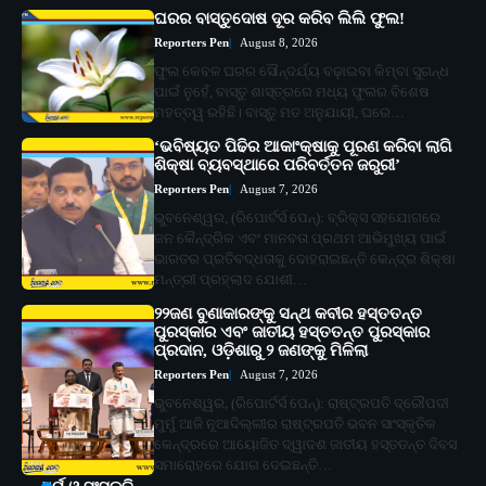
ଘରର ବାସ୍ତୁଦୋଷ ଦୂର କରିବ ଲିଲି ଫୁଲ!
Reporters Pen
August 8, 2026
ଫୁଲ କେବଳ ଘରର ସୌନ୍ଦର୍ଯ୍ୟ ବଢ଼ାଇବା କିମ୍ବା ସୁଗନ୍ଧ
ପାଇଁ ନୁହେଁ, ବାସ୍ତୁ ଶାସ୍ତ୍ରରେ ମଧ୍ୟ ଫୁଲର ବିଶେଷ
ମହତ୍ତ୍ୱ ରହିଛି। ବାସ୍ତୁ ମତ ଅନୁଯାୟୀ, ଘରେ…
‘ଭବିଷ୍ୟତ ପିଢିର ଆକାଂକ୍ଷାକୁ ପୂରଣ କରିବା ଲାଗି
ଶିକ୍ଷା ବ୍ୟବସ୍ଥାରେ ପରିବର୍ତ୍ତନ ଜରୁରୀ’
Reporters Pen
August 7, 2026
ଭୁବନେଶ୍ୱର, (ରିପୋର୍ଟର୍ସ ପେନ୍‌): ବ୍ରିକ୍ସ ସହଯୋଗରେ
ଜନ କୈନ୍ଦ୍ରିକ ଏବଂ ମାନବତା ପ୍ରଥମ ଆଭିମୁଖ୍ୟ ପାଇଁ
ଭାରତର ପ୍ରତିବଦ୍ଧତାକୁ ଦୋହରାଇଛନ୍ତି କେନ୍ଦ୍ର ଶିକ୍ଷା
ମନ୍ତ୍ରୀ ପ୍ରହ୍ଲାଦ ଯୋଶୀ…
୨୨ଜଣ ବୁଣାକାରଙ୍କୁ ସନ୍ଥ କବୀର ହସ୍ତତନ୍ତ
ପୁରସ୍କାର ଏବଂ ଜାତୀୟ ହସ୍ତତନ୍ତ ପୁରସ୍କାର
ପ୍ରଦାନ, ଓଡ଼ିଶାରୁ ୨ ଜଣଙ୍କୁ ମିଳିଲା
Reporters Pen
August 7, 2026
ଭୁବନେଶ୍ୱର, (ରିପୋର୍ଟର୍ସ ପେନ୍‌): ରାଷ୍ଟ୍ରପତି ଦ୍ରୌପଦୀ
ମୁର୍ମୁ ଆଜି ନୂଆଦିଲ୍ଲୀର ରାଷ୍ଟ୍ରପତି ଭବନ ସାଂସ୍କୃତିକ
କେନ୍ଦ୍ରରେ ଆୟୋଜିତ ଦ୍ୱାଦଶ ଜାତୀୟ ହସ୍ତତନ୍ତ ଦିବସ
ସମାରୋହରେ ଯୋଗ ଦେଇଛନ୍ତି…