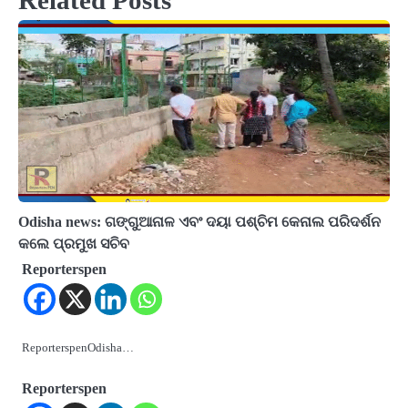
Odisha news: ଗଙ୍ଗୁଆନାଳ ଏବଂ ଦୟା ପଶ୍ଚିମ କେନାଲ ପରିଦର୍ଶନ
କଲେ ପ୍ରମୁଖ ସଚିବ
Reporterspen
ReporterspenOdisha…
Reporterspen