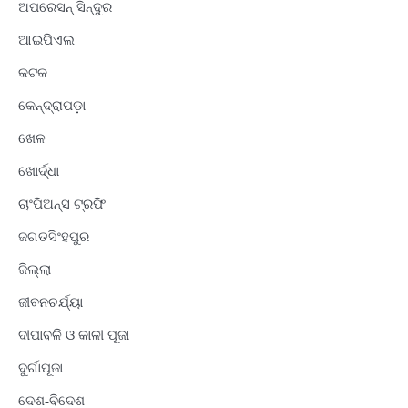
ଅପରେସନ୍ ସିନ୍ଦୁର
ଆଇପିଏଲ
କଟକ
କେନ୍ଦ୍ରାପଡ଼ା
ଖେଳ
ଖୋର୍ଦ୍ଧା
ଚାଂପିଅନ୍ସ ଟ୍ରଫି
ଜଗତସିଂହପୁର
ଜିଲ୍ଲା
ଜୀବନଚର୍ଯ୍ୟା
ଦୀପାବଳି ଓ କାଳୀ ପୂଜା
ଦୁର୍ଗାପୂଜା
ଦେଶ-ବିଦେଶ