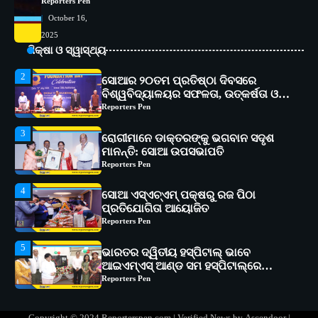
Reporters Pen
2
October 16,
ସୋଆର ୨୦ତମ ପ୍ରତିଷ୍ଠା ଦିବସରେ
2025
ବିଶ୍ୱବିଦ୍ୟାଳୟର ସଫଳତା, ଉତ୍କର୍ଷତା ଓ
ଅଗ୍ରଗତିର ସ୍ମୃତିଚାରଣ
ଶିକ୍ଷା ଓ ସ୍ୱାସ୍ଥ୍ୟ
Reporters Pen
3
ରୋଗୀମାନେ ଡାକ୍ତରଙ୍କୁ ଭଗବାନ ସଦୃଶ
ମାନନ୍ତି: ସୋଆ ଉପସଭାପତି
Reporters Pen
4
ସୋଆ ଏସ୍‌ଏଚ୍‌ଏମ୍ ପକ୍ଷରୁ ରଜ ପିଠା
ପ୍ରତିଯୋଗିତା ଆୟୋଜିତ
Reporters Pen
5
ଭାରତର ଦ୍ୱିତୀୟ ହସ୍ପିଟାଲ୍ ଭାବେ
ଆଇଏମ୍‌ଏସ୍ ଆଣ୍ଡ ସମ ହସ୍ପିଟାଲ୍‌ରେ
ଅତ୍ୟାଧୁନିକ ଡିଜିସ୍କାନର ସ୍ଥାପନ
Reporters Pen
1
ସୋଆ ପକ୍ଷରୁ ରାୱେ କାର୍ଯ୍ୟକ୍ରମ ଅଧୀନରେ
୧୧ଟି ଗ୍ରାମରେ ୧୬ଟି କୃଷକ ପ୍ରଶିକ୍ଷଣ
କାର୍ଯ୍ୟକ୍ରମ ଆୟୋଜିତ
Reporters Pen
2
ସୋଆର ୨୦ତମ ପ୍ରତିଷ୍ଠା ଦିବସରେ
Copyright © 2024 Reporterspen.com | Verified News by
Ascendoor
|