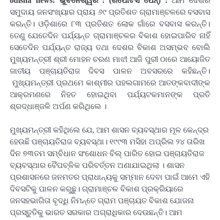
odisha news: ଭୁବନେଶ୍ୱର : (ରିପୋଟର୍ସ ପେନ୍‌) :
ଆମ ଦେଶର
ସମୁଦାୟ ଜନସଂଖ୍ୟାର ପ୍ରାୟ ୬୯ ପ୍ରତିଶତ ଗ୍ରାମାଞ୍ଚଳରେ ବସବାସ
କରନ୍ତି। ଓଡ଼ିଶାରେ ୮୩ ପ୍ରତିଶତ ଲୋକ ଗାଁରେ ବସବାସ କରନ୍ତି।
ତେଣୁ ଯେତେଦିନ ପର୍ଯ୍ୟନ୍ତ ଗ୍ରାମାଞ୍ଚଳର ବିକାଶ ହୋଇପାରିବ ନାହିଁ
ସେତେଦିନ ପର୍ଯ୍ୟନ୍ତ ରାଜ୍ୟ ତଥା ଦେଶର ବିକାଶ ଅସମ୍ଭବ ବୋଲି
ମୁଖ୍ୟମନ୍ତ୍ରୀ ଶ୍ରୀ ମୋହନ ଚରଣ ମାଝୀ ଆଜି ପୁରୀ ଠାରେ ଆୟୋଜିତ
ଜାତୀୟ ପଞ୍ଚାୟତିରାଜ ଦିବସ ପାଳନ ଅବସରରେ କହିଛନ୍ତି।
ମୁଖ୍ୟମନ୍ତ୍ରୀ ପ୍ରଥମେ କାଶ୍ମୀର ପହଲଗାମରେ ଆତଙ୍କବାଦୀଙ୍କ
ଆକ୍ରମଣରେ ନିହତ ହୋଇଥିବା ପର୍ଯ୍ୟଟକମାନଙ୍କ ପ୍ରତି
ଶ୍ରଦ୍ଧାଞ୍ଜଳି ଅର୍ପଣ କରିଥିଲେ ।
ମୁଖ୍ୟମନ୍ତ୍ରୀ କହିଥିଲେ ଯେ, ଆମ ଶାସନ ବ୍ୟବସ୍ଥାର ମୂଳ କେନ୍ଦ୍ର
ହେଉଛି ପଞ୍ଚାୟତିରାଜ ବ୍ୟବସ୍ଥା। ୧୯୯୩ ମସିହା ଅପ୍ରିଲ ୨୪ ତାରିଖ
ଦିନ ୭୩ତମ ସମ୍ବିଧାନ ସଂଶୋଧନ ବିଲ୍ ପାରିତ ହୋଇ ପଞ୍ଚାୟତିରାଜ
ବ୍ୟବସ୍ଥାର ବୈପବ୍ଳିକ ପରିବର୍ତ୍ତନ ଅଣାଯାଇଥିଲା । ଶାସନ
ପ୍ରଶାସନରେ ଜନମତର ପ୍ରାଧାନ୍ୟକୁ ସମ୍ମାନ ଦେବା ପାଇଁ ଆମେ ଏହି
ଦିବସଟିକୁ ପାଳନ କରୁଛୁ। ଗ୍ରାମାଞ୍ଚଳ ବିକାଶ ପ୍ରକ୍ରିୟାରେ
ଜନସହଭାଗିତା ବୃଦ୍ଧି ନିମନ୍ତେ ଗ୍ରାମ ପଞ୍ଚାୟତ ବିକାଶ ଯୋଜନା
ପ୍ରସ୍ତୁତିକୁ ଭାରତ ସରକାର ଅଗ୍ରାଧିକାର ଦେଉଛନ୍ତି। ଆମ