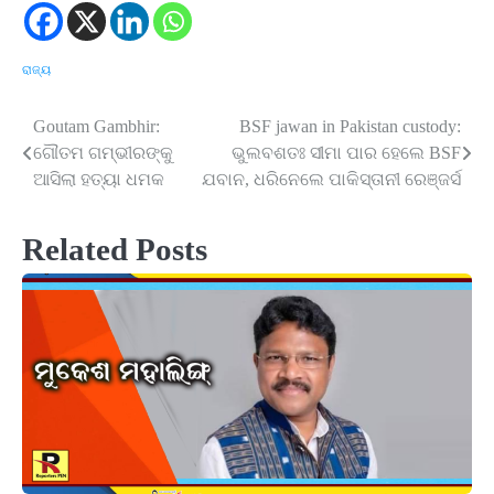
ରାଜ୍ୟ
Goutam Gambhir:
BSF jawan in Pakistan custody:
Post
ଗୌତମ ଗମ୍ଭୀରଙ୍କୁ
ଭୁଲବଶତଃ ସୀମା ପାର ହେଲେ BSF
navigation
ଆସିଲା ହତ୍ୟା ଧମକ
ଯବାନ, ଧରିନେଲେ ପାକିସ୍ତାନୀ ରେଞ୍ଜର୍ସ
Related Posts