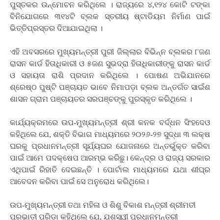
ପୁସ୍ତକର ଉନ୍ମୋଚନ କରିଥିଲେ । ରାଜ୍ୟରେ ୪,୧୨୪ କୋଟି ଟଙ୍କା
ବିନିଯୋଗରେ ୩୧୪ଟି ବ୍ଲକ ସ୍ତରୀୟ ଷ୍ଟାଡିୟମ ନିର୍ମାଣ ପାଇଁ
ଭିତ୍ତିପ୍ରସ୍ତର ଦିଆଯାଇଥିଲା ।
ଏହି ଅବସରରେ ମୁଖ୍ୟମନ୍ତ୍ରୀ ପୁରୀ ଜିଲ୍ଲାର ବିଭିନ୍ନ ବ୍ଲକର ୮ଜଣ
ରାସନ କାର୍ଡ ହିତାଧିକାରୀ ଓ ୫ଜଣ ସୁଭଦ୍ରା ହିତାଧିକାରୀଙ୍କୁ ରାସନ କାର୍ଡ
ଓ ସହାୟତା ରାଶି ପ୍ରଦାନ କରିଥିଲେ । ପୋଷଣ ଅଭିଯାନରେ
ଶ୍ରେଷ୍ଠ ପୁଷ୍ଟି ପଞ୍ଚାୟତ ଭାବେ ନିମାପଡ଼ା ବ୍ଲକ ଅନ୍ତର୍ଗତ ସାଇଁଶ
ଶାସନ ଗ୍ରାମ ପଞ୍ଚାୟତର ସରପଞ୍ଚଙ୍କୁ ପୁରସ୍କୃତ କରିଥିଲେ ।
କାର୍ଯ୍ୟକ୍ରମରେ ଉପ-ମୁଖ୍ୟମନ୍ତ୍ରୀ ଶ୍ରୀ କନକ ବର୍ଦ୍ଧନ ସିଂହଦେଓ
କହିଥିଲେ ଯେ, ଶକ୍ତି ବିଭାଗ ମାଧ୍ୟମରେ ୨୦୨୬-୨୭ ସୁଦ୍ଧା ୩ ଲକ୍ଷ
ଘରକୁ ପ୍ରଧାନମନ୍ତ୍ରୀ ସୂର୍ଯ୍ୟଘର ଯୋଜନାରେ ଅନ୍ତର୍ଭୁକ୍ତ କରିବା
ପାଇଁ ଆମେ ପଦକ୍ଷେପ ଆରମ୍ଭ କରିଛୁ। କେନ୍ଦ୍ର ଓ ରାଜ୍ୟ ସରକାର
ଏଥିପାଇଁ ରିହାତି ଦେଇଛନ୍ତି । ପୋର୍ଟାଲ ମାଧ୍ୟମରେ ଯଥା ଶୀଘ୍ର
ଆବେଦନ କରିବା ପାଇଁ ସେ ଅନୁରୋଧ କରିଥିଲେ।
ଉପ-ମୁଖ୍ୟମନ୍ତ୍ରୀ ତଥା ମହିଳା ଓ ଶିଶୁ ବିକାଶ ମନ୍ତ୍ରୀ ଶ୍ରୀମତୀ
ପ୍ରଭାତୀ ପରିଡ଼ା କହିଥିଲେ ଯେ, ଯଶସ୍ୱୀ ପ୍ରଧାନମନ୍ତ୍ରୀ