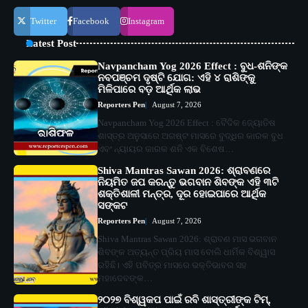
Twitter
Facebook
Instagram
Latest Post
Navpancham Yog 2026 Effect : ବୁଧ-ଶନିଙ୍କ
ନବପଞ୍ଚମ ଦୃଷ୍ଟି ଯୋଗ: ଏହି ୪ ରାଶିଙ୍କୁ
ମିଳିପାରେ ବଡ଼ ଆର୍ଥିକ ଲାଭ
Reporters Pen
August 7, 2026
Navpancham Yog 2026 Effect : ବୈଦିକ ଜ୍ୟୋତିଷ
ଶାସ୍ତ୍ର ଅନୁସାରେ ଅଗଷ୍ଟ ମାସରେ ବୁଦ୍ଧିର କାରକ ବୁଧ
ଏବଂ ନ୍ୟାୟର କାରକ ଶନି ଏକ ବିଶେଷ…
Shiva Mantras Sawan 2026: ଶ୍ରାବଣରେ
ନିୟମିତ ଜପ କରନ୍ତୁ ଭଗବାନ ଶିବଙ୍କ ଏହି ୩ଟି
ଶକ୍ତିଶାଳୀ ମନ୍ତ୍ର, ଦୂର ହୋଇପାରେ ଆର୍ଥିକ
ସଙ୍କଟ
Reporters Pen
August 7, 2026
Shiva Mantras Sawan 2026: ଶ୍ରାବଣ ମାସ ଭଗବାନ
ଶିବଙ୍କ ଅତ୍ୟନ୍ତ ପ୍ରିୟ ମାସ ବୋଲି ଧାର୍ମିକ ବିଶ୍ୱାସ
ରହିଛି। ଏହି ପବିତ୍ର ମାସରେ ଭକ୍ତିଭାବର ସହ
ମହାଦେବଙ୍କ…
୨୦୨୭ ବିଶ୍ୱକପ ପାଇଁ ରବି ଶାସ୍ତ୍ରୀଙ୍କ ଟିମ୍,