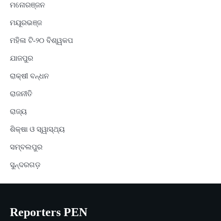
ମନୋରଞ୍ଜନ
ମୟୂରଭଞ୍ଜ
ମହିଳା ଟି-୨୦ ବିଶ୍ୱକପ
ଯାଜପୁର
ରାକ୍ଷୀ ବନ୍ଧନ
ରାଜନୀତି
ରାଜ୍ୟ
ଶିକ୍ଷା ଓ ସ୍ୱାସ୍ଥ୍ୟ
ସମ୍ବଲପୁର
ସୁନ୍ଦରଗଡ଼
Reporters PEN