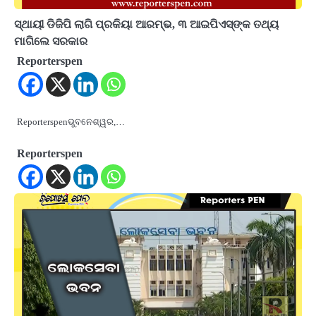
ସ୍ଥାୟୀ ଡିଜିପି ଲାଗି ପ୍ରକିୟା ଆରମ୍ଭ, ୩ ଆଇପିଏସ୍‌ଙ୍କ ତଥ୍ୟ
ମାଗିଲେ ସରକାର
Reporterspen
Reporterspenଭୁବନେଶ୍ୱର,…
Reporterspen