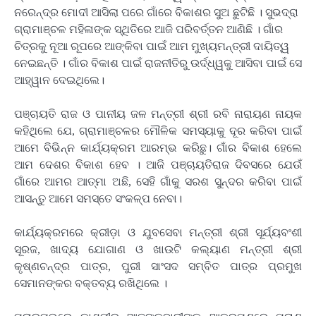
ନରେନ୍ଦ୍ର ମୋଦୀ ଆସିଲା ପରେ ଗାଁରେ ବିକାଶର ସୁଅ ଛୁଟିଛି । ସୁଭଦ୍ରା
ଗ୍ରାମାଞ୍ଚଳ ମହିଳାଙ୍କ ସ୍ଥିତିରେ ଆଜି ପରିବର୍ତ୍ତନ ଆଣିଛି । ଗାଁର
ଚିତ୍ରକୁ ନୂଆ ରୂପରେ ଆଙ୍କିବା ପାଇଁ ଆମ ମୁଖ୍ୟମନ୍ତ୍ରୀ ଦାୟିତ୍ୱ
ନେଇଛନ୍ତି । ଗାଁର ବିକାଶ ପାଇଁ ରାଜନୀତିରୁ ଉର୍ଦ୍ଧ୍ୱକୁ ଆସିବା ପାଇଁ ସେ
ଆହ୍ୱାନ ଦେଇଥିଲେ।
ପଞ୍ଚାୟତି ରାଜ ଓ ପାନୀୟ ଜଳ ମନ୍ତ୍ରୀ ଶ୍ରୀ ରବି ନାରାୟଣ ନାୟକ
କହିଥିଲେ ଯେ, ଗ୍ରାମାଞ୍ଚଳର ମୌଳିକ ସମସ୍ୟାକୁ ଦୂର କରିବା ପାଇଁ
ଆମେ ବିଭିନ୍ନ କାର୍ଯ୍ୟକ୍ରମ ଆରମ୍ଭ କରିଛୁ। ଗାଁର ବିକାଶ ହେଲେ
ଆମ ଦେଶର ବିକାଶ ହେବ । ଆଜି ପଞ୍ଚାୟତିରାଜ ଦିବସରେ ଯେଉଁ
ଗାଁରେ ଆମର ଆତ୍ମା ଅଛି, ସେହି ଗାଁକୁ ସରଶ ସୁନ୍ଦର କରିବା ପାଇଁ
ଆସନ୍ତୁ ଆମେ ସମସ୍ତେ ସଂକଳ୍ପ ନେବା।
କାର୍ଯ୍ୟକ୍ରମରେ କ୍ରୀଡ଼ା ଓ ଯୁବସେବା ମନ୍ତ୍ରୀ ଶ୍ରୀ ସୂର୍ଯ୍ୟବଂଶୀ
ସୂରଜ, ଖାଦ୍ୟ ଯୋଗାଣ ଓ ଖାଉଟି କଲ୍ୟାଣ ମନ୍ତ୍ରୀ ଶ୍ରୀ
କୃଷ୍ଣଚନ୍ଦ୍ର ପାତ୍ର, ପୁରୀ ସାଂସଦ ସମ୍ବିତ ପାତ୍ର ପ୍ରମୁଖ
ସେମାନଙ୍କର ବକ୍ତବ୍ୟ ରଖିଥିଲେ ।