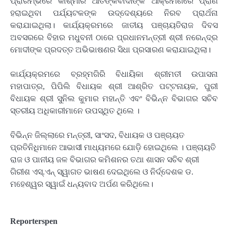
ପ୍ରାରମ୍ଭରେ କାଶ୍ମୀର ଆତଙ୍କବାଦୀଙ୍କ ଆକ୍ରମଣରେ ପ୍ରାଣ
ହରାଇଥିବା ପର୍ଯ୍ୟଟକଙ୍କ ଉଦ୍ଦେଶ୍ୟରେ ନିରବ ପ୍ରାର୍ଥନା
କରାଯାଇଥିଲା। କାର୍ଯ୍ୟକ୍ରମରେ ଜାତୀୟ ପଞ୍ଚାୟତିରାଜ ଦିବସ
ଅବସରରେ ବିହାର ମଧୁବନୀ ଠାରେ ପ୍ରଧାନମନ୍ତ୍ରୀ ଶ୍ରୀ ନରେନ୍ଦ୍ର
ମୋଦୀଙ୍କ ପ୍ରଦତ୍ତ ଅଭିଭାଷଣର ସିଧା ପ୍ରସାରଣ କରାଯାଇଥିଲା।
କାର୍ଯ୍ୟକ୍ରମରେ ବ୍ରହ୍ମଗିରି ବିଧାୟିକା ଶ୍ରୀମତୀ ଉପାସନା
ମହାପାତ୍ର, ପିପିଲି ବିଧାୟକ ଶ୍ରୀ ଆଶ୍ରିତ ପଟ୍ଟନାୟକ, ପୁରୀ
ବିଧାୟକ ଶ୍ରୀ ସୁନିଲ କୁମାର ମହାନ୍ତି ଏବଂ ବିଭିନ୍ନ ବିଭାଗର ସଚିବ
ସ୍ତରୀୟ ଅଧିକାରୀମାନେ ଉପସ୍ଥିତ ଥିଲେ ।
ବିଭିନ୍ନ ଜିଲ୍ଲାରେ ମନ୍ତ୍ରୀ, ସାଂସଦ, ବିଧାୟକ ଓ ପଞ୍ଚାୟତ
ପ୍ରତିନିଧିମାନେ ଆଭାସୀ ମାଧ୍ୟମରେ ଯୋଡ଼ି ହୋଇଥିଲେ । ପଞ୍ଚାୟତି
ରାଜ ଓ ପାନୀୟ ଜଳ ବିଭାଗର କମିଶନର ତଥା ଶାସନ ସଚିବ ଶ୍ରୀ
ଗିରୀଶ ଏସ୍.ଏନ୍ ସ୍ୱାଗତ ଭାଷଣ ଦେଇଥିଲେ ଓ ନିର୍ଦ୍ଦେଶକ ଡ.
ମହେଶ୍ୱର ସ୍ୱାଇଁ ଧନ୍ୟବାଦ ଅର୍ପଣ କରିଥିଲେ।
Reporterspen