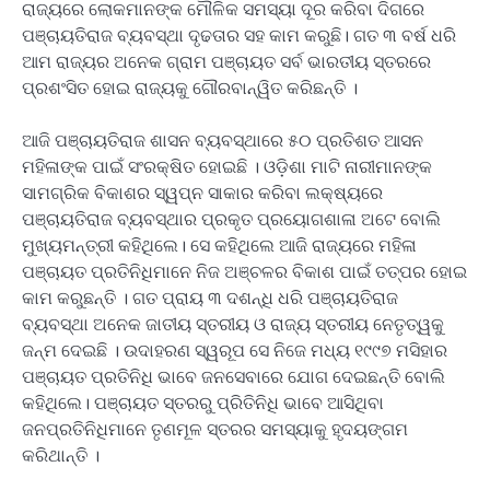
ରାଜ୍ୟରେ ଲୋକମାନଙ୍କ ମୌଳିକ ସମସ୍ୟା ଦୂର କରିବା ଦିଗରେ
ପଞ୍ଚାୟତିରାଜ ବ୍ୟବସ୍ଥା ଦୃଢତାର ସହ କାମ କରୁଛି। ଗତ ୩ ବର୍ଷ ଧରି
ଆମ ରାଜ୍ୟର ଅନେକ ଗ୍ରାମ ପଞ୍ଚାୟତ ସର୍ବ ଭାରତୀୟ ସ୍ତରରେ
ପ୍ରଶଂସିତ ହୋଇ ରାଜ୍ୟକୁ ଗୌରବାନ୍ୱିତ କରିଛନ୍ତି ।
ଆଜି ପଞ୍ଚାୟତିରାଜ ଶାସନ ବ୍ୟବସ୍ଥାରେ ୫୦ ପ୍ରତିଶତ ଆସନ
ମହିଳାଙ୍କ ପାଇଁ ସଂରକ୍ଷିତ ହୋଇଛି । ଓଡ଼ିଶା ମାଟି ନାରୀମାନଙ୍କ
ସାମଗ୍ରିକ ବିକାଶର ସ୍ୱପ୍ନ ସାକାର କରିବା ଲକ୍ଷ୍ୟରେ
ପଞ୍ଚାୟତିରାଜ ବ୍ୟବସ୍ଥାର ପ୍ରକୃତ ପ୍ରୟୋଗଶାଳା ଅଟେ ବୋଲି
ମୁଖ୍ୟମନ୍ତ୍ରୀ କହିଥିଲେ। ସେ କହିଥିଲେ ଆଜି ରାଜ୍ୟରେ ମହିଳା
ପଞ୍ଚାୟତ ପ୍ରତିନିଧିମାନେ ନିଜ ଅଞ୍ଚଳର ବିକାଶ ପାଇଁ ତତ୍‌ପର ହୋଇ
କାମ କରୁଛନ୍ତି । ଗତ ପ୍ରାୟ ୩ ଦଶନ୍ଧି ଧରି ପଞ୍ଚାୟତିରାଜ
ବ୍ୟବସ୍ଥା ଅନେକ ଜାତୀୟ ସ୍ତରୀୟ ଓ ରାଜ୍ୟ ସ୍ତରୀୟ ନେତୃତ୍ୱକୁ
ଜନ୍ମ ଦେଇଛି । ଉଦାହରଣ ସ୍ୱରୂପ ସେ ନିଜେ ମଧ୍ୟ ୧୯୯୭ ମସିହାର
ପଞ୍ଚାୟତ ପ୍ରତିନିଧି ଭାବେ ଜନସେବାରେ ଯୋଗ ଦେଇଛନ୍ତି ବୋଲି
କହିଥିଲେ। ପଞ୍ଚାୟତ ସ୍ତରରୁ ପ୍ରିତିନିଧି ଭାବେ ଆସିଥିବା
ଜନପ୍ରତିନିଧିମାନେ ତୃଣମୂଳ ସ୍ତରର ସମସ୍ୟାକୁ ହୃଦୟଙ୍ଗମ
କରିଥାନ୍ତି ।