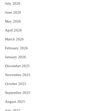
; ୨୨ଟି ଜିଲ୍ଲାକୁ ୧୧୦କୋଟି ଟଙ୍କା ମଞ୍ଜୁର
July 2026
Reporters Pen
June 2026
4
ସୁଦୃଢ଼ ହେବ ବିପର୍ଯ୍ୟୟ ପରିଚାଳନା ଭିତ୍ତିଭୂମି,
May 2026
ନିର୍ଭୁଲ୍ ହେବ ପାଣିପାଗ ପୂର୍ବାନୁମାନ
Reporters Pen
April 2026
5
ଗୋପବନ୍ଧୁ ସ୍ୱାସ୍ଥ୍ୟ ବୀମା ଯୋଜନା
March 2026
ପରିବର୍ତ୍ତିତ ହେଲେ ଆନ୍ଦୋଳନ ତେଜିବ :
ଉତ୍କଳ ସାମ୍ବାଦିକ ସଂଘ
February 2026
Reporters Pen
January 2026
December 2025
November 2025
October 2025
September 2025
August 2025
July 2025