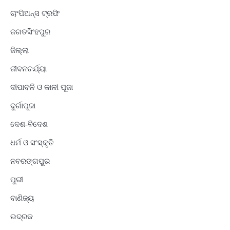
ଚାଂପିଅନ୍ସ ଟ୍ରଫି
ଜଗତସିଂହପୁର
ଜିଲ୍ଲା
ଜୀବନଚର୍ଯ୍ୟା
ଦୀପାବଳି ଓ କାଳୀ ପୂଜା
ଦୁର୍ଗାପୂଜା
ଦେଶ-ବିଦେଶ
ଧର୍ମ ଓ ସଂସ୍କୃତି
ନବରଙ୍ଗପୁର
ପୁରୀ
ବାଣିଜ୍ୟ
ଭଦ୍ରକ