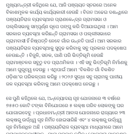
ମୁଖ୍ୟମନ୍ତ୍ରୀ କହିଥିଲେ ଯେ, ଆଜି ପଞ୍ଚାୟତ ସ୍ତରରେ ଅନେକ
ବିକାଶମୂଳକ କାର୍ଯ୍ୟ କାର୍ଯ୍ୟକାରୀ ହେଉଛି । ବିଗତ ଅଢେଇ ଦଶନ୍ଧିରେ
ପଞ୍ଚାୟତିରାଜ ବ୍ୟବସ୍ଥାର ପ୍ରାଣକେନ୍ଦ୍ର ଗ୍ରାମସଭା ଓ
ପଲ୍ଲିସଭାକୁ ସମ୍ପୂର୍ଣ୍ଣ ରୂପେ ପଙ୍ଗୁ କରି ଦିଆଯାଇଥିଲା । ଆମ
ସରକାର ବ୍ୟବସ୍ଥା କରିଛନ୍ତି ଗ୍ରାମସଭା ଓ ପଲ୍ଲୀସଭାରେ
ଗ୍ରାମବାସୀ ହିଁ ନିଷ୍ପତ୍ତି ନେବେ ଗାଁର ଉନ୍ନତି ପାଇଁ। ଆମ ସରକାର
ପଞ୍ଚାୟତିରାଜ ବ୍ୟବସ୍ଥାକୁ ସୁଦୃଢ କରିବାକୁ ସବୁ ପ୍ରକାର ପଦକ୍ଷେପ
ନେଉଛନ୍ତି । ବିଜୁଳି, ସଡକ, ପାଣି ପରି ଭିତ୍ତିଭୂମି ହେଉଛି
ଗ୍ରାମାଞ୍ଚଳର ସବୁଠୁ ବଡ ପ୍ରାଥମିକତା । ଏହି ସବୁ ଭିତ୍ତିଭୂମି ନିର୍ମାଣକୁ
ଆମେ ଗୁରୁତ୍ୱ ଦେଉଛୁ । ଏଥିପାଇଁ ଆମେ ‘ବିକଶିତ ଗାଁ ବିକଶିତ
ଓଡ଼ିଶା’ର ପରିକଳ୍ପନା କରିଛୁ । ୨୦୨୬ ସୁଦ୍ଧା ସବୁ ଗ୍ରାମକୁ ପାନୀୟ
ଜଳ ବ୍ୟବସ୍ଥା କରିବାକୁ ଆମେ ପଦକ୍ଷେପ ନେଇଛୁ ।
ସେ ପୁଣି କହିଥିଲେ ଯେ, ଅନ୍ତ୍ୟୋଦୟ ଗୃହ ଯୋଜନାରେ ୩ ବର୍ଷରେ
୭୫୫୦ କୋଟି ଟଙ୍କା ବିନିଯୋଗରେ ୫ ଲକ୍ଷ ଗରିବ ଲୋକଙ୍କୁ ଘର
ଯୋଗାଇଦେବୁ । ପ୍ରଧାନମନ୍ତ୍ରୀ ଆବାସ ଯୋଜନାରେ ରାଜ୍ୟରେ ୨୩
ଲକ୍ଷରୁ ଉର୍ଦ୍ଧ୍ୱ ଗୃହ ନିର୍ମିତ ହୋଇସାରିଛି ଏବଂ ୪ ଲକ୍ଷରୁ ଉର୍ଦ୍ଧ୍ୱ
ଗୃହ ନିର୍ମାଣଧିନ ଅଛି । ପଞ୍ଚାୟତିରାଜ ବ୍ୟବସ୍ଥା ମାଧ୍ୟମରେ ଆମେ