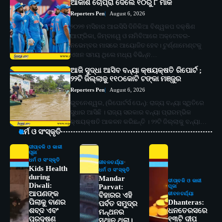
ଆକାଶ ଚୋପ୍ରା ଦେଲେ ୧୦ରୁ ୮ ମାର୍କ
Reporters Pen
August 6, 2026
୨୦୨୭ ମସିହାର ଆଇସିସି ଦିନିକିଆ ବିଶ୍ୱକପ ଦକ୍ଷିଣ
ଆଫ୍ରିକା, ଜିମ୍ବାୱେ ଓ ନାମିବିଆରେ ଅକ୍ଟୋବର-
ନଭେମ୍ବର ମାସରେ ଆୟୋଜିତ ହେବ। ଟୁର୍ଣ୍ଣାମେଣ୍ଟକୁ
ଏଖନ ସମୟ ଥିଲେ ମଧ୍ୟ ବିଭିନ୍ନ…
ଆଜି ସୁଦ୍ଧା ଆସିବ ବନ୍ୟା କ୍ଷୟକ୍ଷତି ରିପୋର୍ଟ ;
୨୨ଟି ଜିଲ୍ଲାକୁ ୧୧୦କୋଟି ଟଙ୍କା ମଞ୍ଜୁର
Reporters Pen
August 6, 2026
ଭୁବନେଶ୍ୱର, (ରିପୋର୍ଟର୍ସ ପେନ୍‌): ରାଜ୍ୟ ବନ୍ୟା ସ୍ଥିତିରେ
ସୁଧାର ଆସିଛି । ରାଜ୍ୟ ସରକାର ବନ୍ୟା ପ୍ରାରମ୍ଭିକ
କ୍ଷୟକ୍ଷତି ଆକଳନ କରିଛନ୍ତି । ୨୨ଟି ଜିଲ୍ଲାକୁ ବନ୍ୟା…
ଧର୍ମ ଓ ସଂସ୍କୃତି
ଦୀପାବଳି ଓ କାଳୀ
ପୂଜା
ଧର୍ମ ଓ ସଂସ୍କୃତି
ଜୀବନଚର୍ଯ୍ୟା
Kids Health
ଧର୍ମ ଓ ସଂସ୍କୃତି
during
Mandar
ଦୀପାବଳି ଓ କାଳୀ
Diwali:
Parvat:
ପୂଜା
ଆପଣଙ୍କ
ଜୀବନଚର୍ଯ୍ୟା
ବିହାରର ଏହି
ପିଲାକୁ ବାଣର
Dhanteras:
ପର୍ବତ ସମୁଦ୍ର
ଶବ୍ଦ ଏବଂ
ଧନତେରସରେ
ମନ୍ଥନର
ପ୍ରଦୂଷଣ
୧୩ଟି ଦୀପ
ସ୍ଥାନ ଥିଲା।