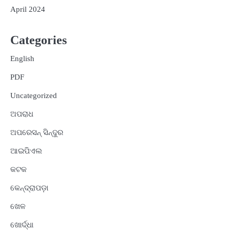
April 2024
Categories
English
PDF
Uncategorized
ଅପରାଧ
ଅପରେସନ୍ ସିନ୍ଦୁର
ଆଇପିଏଲ
କଟକ
କେନ୍ଦ୍ରାପଡ଼ା
ଖେଳ
ଖୋର୍ଦ୍ଧା