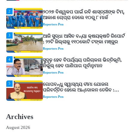
Reporters Pen
3
ଆଜି ସୁଦ୍ଧା ଆସିବ ବନ୍ୟା କ୍ଷୟକ୍ଷତି ରିପୋର୍ଟ
; ୨୨ଟି ଜିଲ୍ଲାକୁ ୧୧୦କୋଟି ଟଙ୍କା ମଞ୍ଜୁର
Reporters Pen
4
ସୁଦୃଢ଼ ହେବ ବିପର୍ଯ୍ୟୟ ପରିଚାଳନା ଭିତ୍ତିଭୂମି,
ନିର୍ଭୁଲ୍ ହେବ ପାଣିପାଗ ପୂର୍ବାନୁମାନ
Reporters Pen
5
ଗୋପବନ୍ଧୁ ସ୍ୱାସ୍ଥ୍ୟ ବୀମା ଯୋଜନା
ପରିବର୍ତ୍ତିତ ହେଲେ ଆନ୍ଦୋଳନ ତେଜିବ :
ଉତ୍କଳ ସାମ୍ବାଦିକ ସଂଘ
Reporters Pen
1
Shiva Mantras Sawan 2026: ଶ୍ରାବଣରେ
ନିୟମିତ ଜପ କରନ୍ତୁ ଭଗବାନ ଶିବଙ୍କ ଏହି
୩ଟି ଶକ୍ତିଶାଳୀ ମନ୍ତ୍ର, ଦୂର ହୋଇପାରେ
Reporters Pen
ଆର୍ଥିକ ସଙ୍କଟ
2
୨୦୨୭ ବିଶ୍ୱକପ ପାଇଁ ରବି ଶାସ୍ତ୍ରୀଙ୍କ ଟିମ୍,
ଆକାଶ ଚୋପ୍ରା ଦେଲେ ୧୦ରୁ ୮ ମାର୍କ
Archives
Reporters Pen
August 2026
3
ଆଜି ସୁଦ୍ଧା ଆସିବ ବନ୍ୟା କ୍ଷୟକ୍ଷତି ରିପୋର୍ଟ