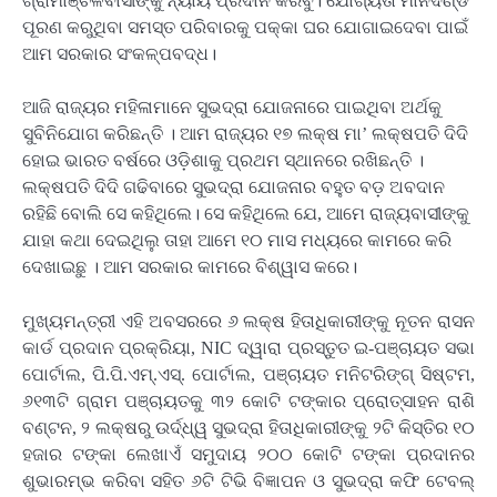
ଗ୍ରାମାଞ୍ଚଳବାସୀଙ୍କୁ ନ୍ୟାୟ ପ୍ରଦାନ କରିବୁ। ଯୋଗ୍ୟତା ମାନଦଣ୍ଡ
ପୂରଣ କରୁଥିବା ସମସ୍ତ ପରିବାରକୁ ପକ୍କା ଘର ଯୋଗାଇଦେବା ପାଇଁ
ଆମ ସରକାର ସଂକଳ୍ପବଦ୍ଧ।
ଆଜି ରାଜ୍ୟର ମହିଳାମାନେ ସୁଭଦ୍ରା ଯୋଜନାରେ ପାଇଥିବା ଅର୍ଥକୁ
ସୁବିନିଯୋଗ କରିଛନ୍ତି । ଆମ ରାଜ୍ୟର ୧୭ ଲକ୍ଷ ମା’ ଲକ୍ଷପତି ଦିଦି
ହୋଇ ଭାରତ ବର୍ଷରେ ଓଡ଼ିଶାକୁ ପ୍ରଥମ ସ୍ଥାନରେ ରଖିଛନ୍ତି ।
ଲକ୍ଷପତି ଦିଦି ଗଢିବାରେ ସୁଭଦ୍ରା ଯୋଜନାର ବହୁତ ବଡ଼ ଅବଦାନ
ରହିଛି ବୋଲି ସେ କହିଥିଲେ। ସେ କହିଥିଲେ ଯେ, ଆମେ ରାଜ୍ୟବାସୀଙ୍କୁ
ଯାହା କଥା ଦେଇଥିଲୁ ତାହା ଆମେ ୧୦ ମାସ ମଧ୍ୟରେ କାମରେ କରି
ଦେଖାଇଛୁ । ଆମ ସରକାର କାମରେ ବିଶ୍ୱାସ କରେ।
ମୁଖ୍ୟମନ୍ତ୍ରୀ ଏହି ଅବସରରେ ୬ ଲକ୍ଷ ହିତାଧିକାରୀଙ୍କୁ ନୂତନ ରାସନ
କାର୍ଡ ପ୍ରଦାନ ପ୍ରକ୍ରିୟା, NIC ଦ୍ୱାରା ପ୍ରସ୍ତୁତ ଇ-ପଞ୍ଚାୟତ ସଭା
ପୋର୍ଟାଲ, ପି.ପି.ଏମ୍.ଏସ୍. ପୋର୍ଟାଲ, ପଞ୍ଚାୟତ ମନିଟରିଙ୍ଗ୍ ସିଷ୍ଟମ,
୬୧୩ଟି ଗ୍ରାମ ପଞ୍ଚାୟତକୁ ୩୨ କୋଟି ଟଙ୍କାର ପ୍ରୋତ୍ସାହନ ରାଶି
ବଣ୍ଟନ, ୨ ଲକ୍ଷରୁ ଉର୍ଦ୍ଧ୍ୱ ସୁଭଦ୍ରା ହିତାଧିକାରୀଙ୍କୁ ୨ଟି କିସ୍ତିର ୧୦
ହଜାର ଟଙ୍କା ଲେଖାଏଁ ସମୁଦାୟ ୨୦୦ କୋଟି ଟଙ୍କା ପ୍ରଦାନର
ଶୁଭାରମ୍ଭ କରିବା ସହିତ ୬ଟି ଟିଭି ବିଜ୍ଞାପନ ଓ ସୁଭଦ୍ରା କଫି ଟେବଲ୍