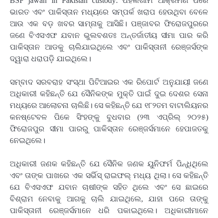
BSF jawan in Pakistan custody: ପହଲଗାମ ଆକ୍ରମଣ ପରେ
ଭାରତ ଏବଂ ପାକିସ୍ତାନ ମଧ୍ୟରେ ସମ୍ପର୍କ ଖରାପ ହେଉଥିବା ବେଳେ
ଆଉ ଏକ ବଡ଼ ଖବର ସାମ୍ନାକୁ ଆସିଛି। ପଞ୍ଜାବର ଫିରୋଜପୁରରେ
ଜଣେ ବିଏସଏଫ ଯବାନ ଭୁଲବଶତଃ ଅନ୍ତର୍ଜାତୀୟ ସୀମା ପାର କରି
ପାକିସ୍ତାନ ଆଡକୁ ଚାଲିଯାଇଥିଲେ ଏବଂ ପାକିସ୍ତାନୀ ରେଞ୍ଜର୍ସଙ୍କ
ଦ୍ୱାରା ଧରାପଡ଼ି ଯାଇଥିଲେ।
ସମ୍ବାଦ ସରବରାହ ସଂସ୍ଥା ପିଟିଆଇର ଏକ ରିପୋର୍ଟ ଅନୁଯାୟୀ ଜଣେ
ଅଧିକାରୀ କହିଛନ୍ତି ଯେ ସୈନିକଙ୍କ ମୁକ୍ତି ପାଇଁ ଦୁଇ ଦେଶର ସେନା
ମଧ୍ୟରେ ଆଲୋଚନା ଚାଲିଛି। ସେ କହିଛନ୍ତି ଯେ ୧୮୨ତମ ବାଟାଲିୟନର
କନଷ୍ଟେବଳ ପିକେ ସିଂହଙ୍କୁ ବୁଧବାର (୨୩ ଏପ୍ରିଲ୍ ୨୦୨୫)
ଫିରୋଜପୁର ସୀମା ପାରରୁ ପାକିସ୍ତାନ ରେଞ୍ଜର୍ସମାନେ ହେପାଜତକୁ
ନେଇଥିଲେ।
ଅଧିକାରୀ ଜଣକ କହିଛନ୍ତି ଯେ ସୈନିକ ଜଣକ ୟୁନିଫର୍ମ ପିନ୍ଧିଥିଲେ
ଏବଂ ତାଙ୍କ ପାଖରେ ଏକ ସର୍ଭିସ୍ ରାଇଫଲ୍ ମଧ୍ୟ ଥିଲା। ସେ କହିଛନ୍ତି
ଯେ ବିଏସଏଫ ଯବାନ ଚାଷୀଙ୍କ ସହିତ ଥିଲେ ଏବଂ ସେ ଛାଇରେ
ବିଶ୍ରାମ ନେବାକୁ ଆଗକୁ ଚାଲି ଯାଇଥିଲେ, ଯାହା ପରେ ତାଙ୍କୁ
ପାକିସ୍ତାନୀ ରେଞ୍ଜର୍ସମାନେ ଧରି ପକାଇଥିଲେ। ଅଧିକାରୀମାନେ