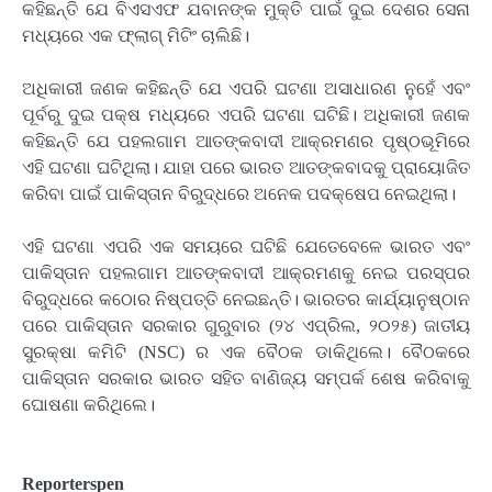
କହିଛନ୍ତି ଯେ ବିଏସଏଫ ଯବାନଙ୍କ ମୁକ୍ତି ପାଇଁ ଦୁଇ ଦେଶର ସେନା
ମଧ୍ୟରେ ଏକ ଫ୍ଲାଗ୍ ମିଟିଂ ଚାଲିଛି।
ଅଧିକାରୀ ଜଣକ କହିଛନ୍ତି ଯେ ଏପରି ଘଟଣା ଅସାଧାରଣ ନୁହେଁ ଏବଂ
ପୂର୍ବରୁ ଦୁଇ ପକ୍ଷ ମଧ୍ୟରେ ଏପରି ଘଟଣା ଘଟିଛି। ଅଧିକାରୀ ଜଣକ
କହିଛନ୍ତି ଯେ ପହଲଗାମ ଆତଙ୍କବାଦୀ ଆକ୍ରମଣର ପୃଷ୍ଠଭୂମିରେ
ଏହି ଘଟଣା ଘଟିଥିଲା। ଯାହା ପରେ ଭାରତ ଆତଙ୍କବାଦକୁ ପ୍ରାୟୋଜିତ
କରିବା ପାଇଁ ପାକିସ୍ତାନ ବିରୁଦ୍ଧରେ ଅନେକ ପଦକ୍ଷେପ ନେଇଥିଲା।
ଏହି ଘଟଣା ଏପରି ଏକ ସମୟରେ ଘଟିଛି ଯେତେବେଳେ ଭାରତ ଏବଂ
ପାକିସ୍ତାନ ପହଲଗାମ ଆତଙ୍କବାଦୀ ଆକ୍ରମଣକୁ ନେଇ ପରସ୍ପର
ବିରୁଦ୍ଧରେ କଠୋର ନିଷ୍ପତ୍ତି ନେଇଛନ୍ତି। ଭାରତର କାର୍ଯ୍ୟାନୁଷ୍ଠାନ
ପରେ ପାକିସ୍ତାନ ସରକାର ଗୁରୁବାର (୨୪ ଏପ୍ରିଲ, ୨୦୨୫) ଜାତୀୟ
ସୁରକ୍ଷା କମିଟି (NSC) ର ଏକ ବୈଠକ ଡାକିଥିଲେ। ବୈଠକରେ
ପାକିସ୍ତାନ ସରକାର ଭାରତ ସହିତ ବାଣିଜ୍ୟ ସମ୍ପର୍କ ଶେଷ କରିବାକୁ
ଘୋଷଣା କରିଥିଲେ।
Reporterspen