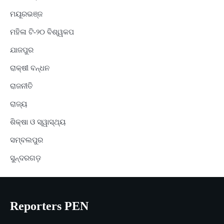
ମୟୂରଭଞ୍ଜ
ମହିଳା ଟି-୨୦ ବିଶ୍ୱକପ
ଯାଜପୁର
ରାକ୍ଷୀ ବନ୍ଧନ
ରାଜନୀତି
ରାଜ୍ୟ
ଶିକ୍ଷା ଓ ସ୍ୱାସ୍ଥ୍ୟ
ସମ୍ବଲପୁର
ସୁନ୍ଦରଗଡ଼
Reporters PEN