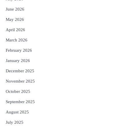
Reporters Pen
June 2026
4
UPI ବ୍ୟବହାର ପାଇଁ ଲାଗିବ ନାହିଁ କୌଣସି ଚାର୍ଜ,
May 2026
ସାଧାରଣ ଲୋକଙ୍କୁ ବଡ଼ ଆଶ୍ୱସ୍ତି
Reporters Pen
April 2026
5
Solar Eclipse 2026 Rules : ସୂର୍ଯ୍ୟପରାଗରେ
March 2026
ଦେବଦେବୀଙ୍କ ମୂର୍ତ୍ତି ଛୁଇଁବା ମନା କାହିଁକି?
ଜାଣନ୍ତୁ ଏହା ପଛରେ ଥିବା ଧାର୍ମିକ ମାନ୍ୟତା
February 2026
Reporters Pen
January 2026
December 2025
November 2025
October 2025
September 2025
August 2025
July 2025