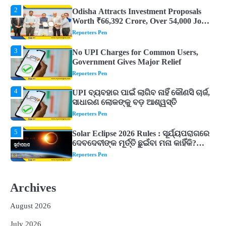
3
No UPI Charges for Common Users,
Government Gives Major Relief
Reporters Pen
4
UPI ବ୍ୟବହାର ପାଇଁ ଲାଗିବ ନାହିଁ କୌଣସି ଚାର୍ଜ,
ସାଧାରଣ ଲୋକଙ୍କୁ ବଡ଼ ଆଶ୍ୱସ୍ତି
Reporters Pen
5
Solar Eclipse 2026 Rules : ସୂର୍ଯ୍ୟପରାଗରେ
ଦେବଦେବୀଙ୍କ ମୂର୍ତ୍ତି ଛୁଇଁବା ମନା କାହିଁକି?
ଜାଣନ୍ତୁ ଏହା ପଛରେ ଥିବା ଧାର୍ମିକ ମାନ୍ୟତା
Reporters Pen
1
Dreaming of Gold, Peacock or Temple?
Know What These 5 Auspicious Dreams
Are Believed to Mean
Reporters Pen
2
Odisha Attracts Investment Proposals
Worth ₹66,392 Crore, Over 54,000 Jobs
Archives
Expected
Reporters Pen
August 2026
3
No UPI Charges for Common Users,
Government Gives Major Relief
July 2026