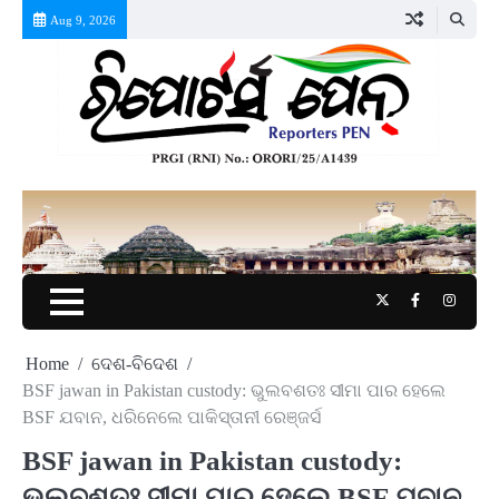
Skip
Aug 9, 2026
to
content
Twitter
Facebook
Instag
Home
ଦେଶ-ବିଦେଶ
BSF jawan in Pakistan custody: ଭୁଲବଶତଃ ସୀମା ପାର ହେଲେ
BSF ଯବାନ, ଧରିନେଲେ ପାକିସ୍ତାନୀ ରେଞ୍ଜର୍ସ
BSF jawan in Pakistan custody:
ଭୁଲବଶତଃ ସୀମା ପାର ହେଲେ BSF ଯବାନ,