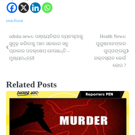
ଦେଶ-ବିଦେଶ
odisha news: ପଞ୍ଚାୟତିରାଜ ବ୍ୟବସ୍ଥାକୁ
Health News:
Post
ସୁଦୃଢ଼ କରିବାକୁ ଆମ ସରକାର ସବୁ
ପୁରୁଷମାନଙ୍କର
navigation
ପ୍ରକାର ପଦକ୍ଷେପ ନେଉଛନ୍ତି –
ଗୁପ୍ତାଙ୍ଗରୁ
ମୁଖ୍ୟମନ୍ତ୍ରୀ
ରକ୍ତସ୍ରାବ କେଉଁ
ରୋଗ ?
Related Posts