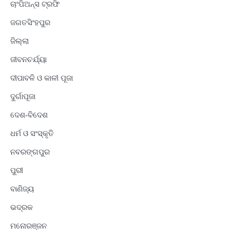
ଚାଂପିଅନ୍ସ ଟ୍ରଫି
ଜଗତସିଂହପୁର
ଜିଲ୍ଲା
ଜୀବନଚର୍ଯ୍ୟା
ଦୀପାବଳି ଓ କାଳୀ ପୂଜା
ଦୁର୍ଗାପୂଜା
ଦେଶ-ବିଦେଶ
ଧର୍ମ ଓ ସଂସ୍କୃତି
ନବରଙ୍ଗପୁର
ପୁରୀ
ବାଣିଜ୍ୟ
ଭଦ୍ରକ
ମନୋରଞ୍ଜନ