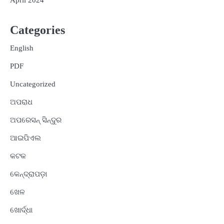
April 2024
Categories
English
PDF
Uncategorized
ଅପରାଧ
ଅପରେସନ୍ ସିନ୍ଦୁର
ଆଇପିଏଲ
କଟକ
କେନ୍ଦ୍ରାପଡ଼ା
ଖେଳ
ଖୋର୍ଦ୍ଧା