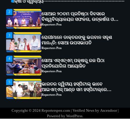
ଅଗ୍ରଗତିର ସ୍ମୃତିଚାରଣ
ଶିକ୍ଷା ଓ ସ୍ୱାସ୍ଥ୍ୟ
Reporters Pen
3
ରୋଗୀମାନେ ଡାକ୍ତରଙ୍କୁ ଭଗବାନ ସଦୃଶ
ମାନନ୍ତି: ସୋଆ ଉପସଭାପତି
Reporters Pen
4
ସୋଆ ଏସ୍‌ଏଚ୍‌ଏମ୍ ପକ୍ଷରୁ ରଜ ପିଠା
ପ୍ରତିଯୋଗିତା ଆୟୋଜିତ
Reporters Pen
5
ଭାରତର ଦ୍ୱିତୀୟ ହସ୍ପିଟାଲ୍ ଭାବେ
ଆଇଏମ୍‌ଏସ୍ ଆଣ୍ଡ ସମ ହସ୍ପିଟାଲ୍‌ରେ
ଅତ୍ୟାଧୁନିକ ଡିଜିସ୍କାନର ସ୍ଥାପନ
Reporters Pen
1
ସୋଆ ପକ୍ଷରୁ ରାୱେ କାର୍ଯ୍ୟକ୍ରମ ଅଧୀନରେ
୧୧ଟି ଗ୍ରାମରେ ୧୬ଟି କୃଷକ ପ୍ରଶିକ୍ଷଣ
କାର୍ଯ୍ୟକ୍ରମ ଆୟୋଜିତ
Reporters Pen
2
ସୋଆର ୨୦ତମ ପ୍ରତିଷ୍ଠା ଦିବସରେ
Copyright © 2024 Reporterspen.com | Verified News by
Ascendoor
|
ବିଶ୍ୱବିଦ୍ୟାଳୟର ସଫଳତା, ଉତ୍କର୍ଷତା ଓ
Powered by
WordPress
.
ଅଗ୍ରଗତିର ସ୍ମୃତିଚାରଣ
Reporters Pen
3