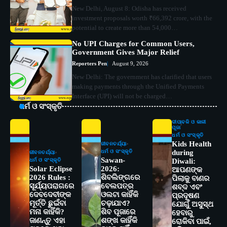
New Delhi, August 8: Odisha has received
investment proposals worth ₹66,392 crore, with the
potential to create more than 54,000…
No UPI Charges for Common Users,
Government Gives Major Relief
Reporters Pen
August 9, 2026
New Delhi: The government has clarified that users
making payments through the Unified Payments
Interface (UPI) will not be charged…
ଧର୍ମ ଓ ସଂସ୍କୃତି
ଦୀପାବଳି ଓ କାଳୀ
ପୂଜା
ଧର୍ମ ଓ ସଂସ୍କୃତି
Kids Health
ଜୀବନଚର୍ଯ୍ୟା
ଧର୍ମ ଓ ସଂସ୍କୃତି
during
ଜୀବନଚର୍ଯ୍ୟା
Sawan-
ଧର୍ମ ଓ ସଂସ୍କୃତି
Diwali:
Solar Eclipse
2026:
ଆପଣଙ୍କ
2026 Rules :
ଶିବଲିଙ୍ଗରେ
ପିଲାକୁ ବାଣର
ସୂର୍ଯ୍ୟପରାଗରେ
ବେଲପତ୍ର
ଶବ୍ଦ ଏବଂ
ଦେବଦେବୀଙ୍କ
ଓଲଟା କାହିଁକି
ପ୍ରଦୂଷଣ
ମୂର୍ତ୍ତି ଛୁଇଁବା
ଚଢ଼ାଯାଏ?
ଯୋଗୁଁ ଅସୁସ୍ଥ
ମନା କାହିଁକି?
ଶିବ ପୂଜାରେ
ହେବାରୁ
ଜାଣନ୍ତୁ ଏହା
ଶଙ୍ଖ କାହିଁକି
ରୋକିବା ପାଇଁ,