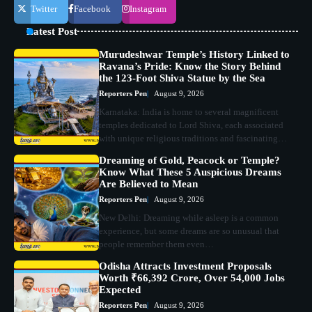
Twitter
Facebook
Instagram
Latest Post
Murudeshwar Temple’s History Linked to
Ravana’s Pride: Know the Story Behind
the 123-Foot Shiva Statue by the Sea
Reporters Pen
August 9, 2026
Karnataka: India is home to several magnificent
temples dedicated to Lord Shiva, each associated
with unique religious traditions and fascinating…
Dreaming of Gold, Peacock or Temple?
Know What These 5 Auspicious Dreams
Are Believed to Mean
Reporters Pen
August 9, 2026
New Delhi: Dreaming while asleep is a common
experience, but some dreams are so unusual that
people remember them even…
Odisha Attracts Investment Proposals
Worth ₹66,392 Crore, Over 54,000 Jobs
Expected
Reporters Pen
August 9, 2026