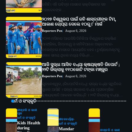
ରହିଛି। ଏହି ପବିତ୍ର ମାସରେ ଭକ୍ତିଭାବର ସହ
ମହାଦେବଙ୍କ…
୨୦୨୭ ବିଶ୍ୱକପ ପାଇଁ ରବି ଶାସ୍ତ୍ରୀଙ୍କ ଟିମ୍,
ଆକାଶ ଚୋପ୍ରା ଦେଲେ ୧୦ରୁ ୮ ମାର୍କ
Reporters Pen
August 6, 2026
୨୦୨୭ ମସିହାର ଆଇସିସି ଦିନିକିଆ ବିଶ୍ୱକପ ଦକ୍ଷିଣ
ଆଫ୍ରିକା, ଜିମ୍ବାୱେ ଓ ନାମିବିଆରେ ଅକ୍ଟୋବର-
ନଭେମ୍ବର ମାସରେ ଆୟୋଜିତ ହେବ। ଟୁର୍ଣ୍ଣାମେଣ୍ଟକୁ
ଏଖନ ସମୟ ଥିଲେ ମଧ୍ୟ ବିଭିନ୍ନ…
ଆଜି ସୁଦ୍ଧା ଆସିବ ବନ୍ୟା କ୍ଷୟକ୍ଷତି ରିପୋର୍ଟ ;
୨୨ଟି ଜିଲ୍ଲାକୁ ୧୧୦କୋଟି ଟଙ୍କା ମଞ୍ଜୁର
Reporters Pen
August 6, 2026
ଭୁବନେଶ୍ୱର, (ରିପୋର୍ଟର୍ସ ପେନ୍‌): ରାଜ୍ୟ ବନ୍ୟା ସ୍ଥିତିରେ
ସୁଧାର ଆସିଛି । ରାଜ୍ୟ ସରକାର ବନ୍ୟା ପ୍ରାରମ୍ଭିକ
କ୍ଷୟକ୍ଷତି ଆକଳନ କରିଛନ୍ତି । ୨୨ଟି ଜିଲ୍ଲାକୁ ବନ୍ୟା…
ଧର୍ମ ଓ ସଂସ୍କୃତି
ଦୀପାବଳି ଓ କାଳୀ
ପୂଜା
ଧର୍ମ ଓ ସଂସ୍କୃତି
ଜୀବନଚର୍ଯ୍ୟା
Kids Health
ଧର୍ମ ଓ ସଂସ୍କୃତି
during
Mandar
ଦୀପାବଳି ଓ କାଳୀ