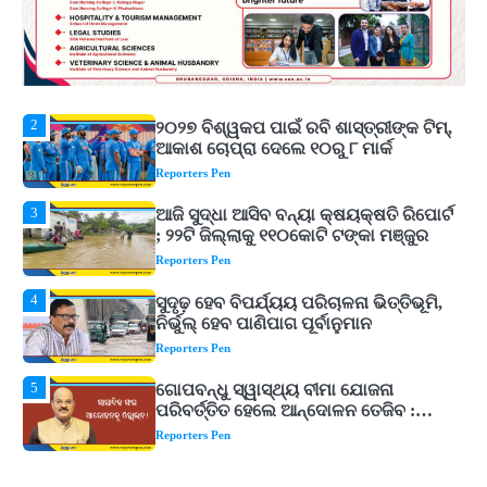
ଆର୍ଥିକ ସଙ୍କଟ
2
୨୦୨୭ ବିଶ୍ୱକପ ପାଇଁ ରବି ଶାସ୍ତ୍ରୀଙ୍କ ଟିମ୍,
ଆକାଶ ଚୋପ୍ରା ଦେଲେ ୧୦ରୁ ୮ ମାର୍କ
Reporters Pen
3
ଆଜି ସୁଦ୍ଧା ଆସିବ ବନ୍ୟା କ୍ଷୟକ୍ଷତି ରିପୋର୍ଟ
; ୨୨ଟି ଜିଲ୍ଲାକୁ ୧୧୦କୋଟି ଟଙ୍କା ମଞ୍ଜୁର
Reporters Pen
4
ସୁଦୃଢ଼ ହେବ ବିପର୍ଯ୍ୟୟ ପରିଚାଳନା ଭିତ୍ତିଭୂମି,
ନିର୍ଭୁଲ୍ ହେବ ପାଣିପାଗ ପୂର୍ବାନୁମାନ
Reporters Pen
5
ଗୋପବନ୍ଧୁ ସ୍ୱାସ୍ଥ୍ୟ ବୀମା ଯୋଜନା
ପରିବର୍ତ୍ତିତ ହେଲେ ଆନ୍ଦୋଳନ ତେଜିବ :
ଉତ୍କଳ ସାମ୍ବାଦିକ ସଂଘ
Reporters Pen
1
Shiva Mantras Sawan 2026: ଶ୍ରାବଣରେ
ନିୟମିତ ଜପ କରନ୍ତୁ ଭଗବାନ ଶିବଙ୍କ ଏହି
୩ଟି ଶକ୍ତିଶାଳୀ ମନ୍ତ୍ର, ଦୂର ହୋଇପାରେ
Reporters Pen
ଆର୍ଥିକ ସଙ୍କଟ
2
୨୦୨୭ ବିଶ୍ୱକପ ପାଇଁ ରବି ଶାସ୍ତ୍ରୀଙ୍କ ଟିମ୍,