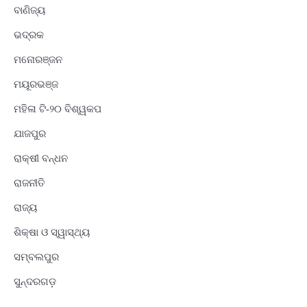
ବାଣିଜ୍ୟ
ଭଦ୍ରକ
ମନୋରଞ୍ଜନ
ମୟୂରଭଞ୍ଜ
ମହିଳା ଟି-୨୦ ବିଶ୍ୱକପ
ଯାଜପୁର
ରାକ୍ଷୀ ବନ୍ଧନ
ରାଜନୀତି
ରାଜ୍ୟ
ଶିକ୍ଷା ଓ ସ୍ୱାସ୍ଥ୍ୟ
ସମ୍ବଲପୁର
ସୁନ୍ଦରଗଡ଼