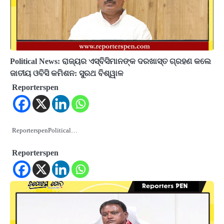
Political News: ରାଜ୍ୟର ଏସ୍‌ବିସିମାନଙ୍କ ଦରଖାସ୍ତ ଗ୍ରହଣ କଲେ
ଜାତୀୟ ଓବିସି କମିଶନ: ସୁରଥ ବିଶ୍ୱାଳ
Reporterspen
ReporterspenPolitical…
Reporterspen