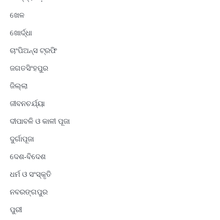
ଖେଳ
ଖୋର୍ଦ୍ଧା
ଚାଂପିଅନ୍ସ ଟ୍ରଫି
ଜଗତସିଂହପୁର
ଜିଲ୍ଲା
ଜୀବନଚର୍ଯ୍ୟା
ଦୀପାବଳି ଓ କାଳୀ ପୂଜା
ଦୁର୍ଗାପୂଜା
ଦେଶ-ବିଦେଶ
ଧର୍ମ ଓ ସଂସ୍କୃତି
ନବରଙ୍ଗପୁର
ପୁରୀ