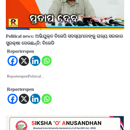
Political news: ଅଭିଯୁକ୍ତ ବିଜେପି ସଦସ୍ୟମାନଙ୍କୁ ରାଜ୍ୟ ସରକାର
ସୁରକ୍ଷା ଦେଉଛନ୍ତି: ବିଜେଡି
Reporterspen
ReporterspenPolitical…
Reporterspen