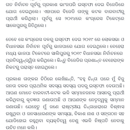
ଗତ ନିର୍ବାଚନ ପୂର୍ବରୁ ପ୍ରକାଶ ଭାଂଜପରି ଇସ୍ତଫା ଦେଇ ବିଜେଡିରେ
ଯୋଗ ଦେଇଥିଲେ। ଏହାପରେ ବିଜେଡି ତାଙ୍କୁ କଟକ ବାରବାଟୀରୁ
ପ୍ରାର୍ଥୀ କରିଥିଲା। ପୂର୍ବରୁ ସେ ୨୦୧୪ରେ କଂଗ୍ରେସ ଟିକେଟ୍‌ରେ
ସାଲେପୁରରୁ ଜିତିଥିଲେ।
ତେବେ ସେ କଂଗ୍ରେସ ଦଳରୁ ଇସ୍ତଫା ଦେଇ ୨୦୧୯ ରେ ଲୋକସଭା ଓ
ବିଧାନସଭା ନିର୍ବାଚନ ପୂର୍ବରୁ ଭାଜପାରେ ଯୋଗ ଦେଇଥିଲେ। ବେହେରା
ମଧ୍ୟ ଭାଜପା ଟିକେଟରେ ସାଲିପୁରରୁ ୨୦୧୯ ବିଧାନସଭା ନିର୍ବାଚନରେ ​​
ପ୍ରତିଦ୍ୱନ୍ଦ୍ୱିତା କରିଥିଲେ। କିନ୍ତୁ ବିଜେଡିର ପ୍ରଶାନ୍ତ ବେହେରାଙ୍କ
ନିକଟରୁ ପରାସ୍ତ ହୋଇଥିଲେ।
ପ୍ରକାଶ ତାଙ୍କର ଚିଠିରେ ଲେଖିଛନ୍ତି, ”ବହୁ ଚିନ୍ତା ପରେ ମୁଁ ବିଜୁ
ଜନତା ଦଳର ପ୍ରାଥମିକ ସଦସ୍ୟ ସଦସ୍ୟ ପଦରୁ ଇସ୍ତଫା ଦେଉଅଛି।
ଆପଣ ମୋତେ ବାରବାଟୀ-କଟକ ଭଳି ସମ୍ମାନଜନକ ଆସନରୁ ପ୍ରାର୍ଥୀ
କରିଥିବାରୁ କୃତଜ୍ଞତା ଜଣାଉଅଛି ଓ ଆପଣଙ୍କ ନେତୃତ୍ୱକୁ ସମ୍ମାନ
ଜଣାଉଛି। ଯେହେତୁ ମୁଁ ଜଣେ ରାଷ୍ଟ୍ରୀୟ ଚିନ୍ତାଧାରାରେ ବିଶ୍ଵାସ
ରଖୁଥିବା ଓ ଜନସାଧାରଣଙ୍କ ସମସ୍ୟା, ବିକାଶ ନାଶ ଓ ସଙ୍ଗଠନ ସହ
ଯୋଡିହୋଇ ରହୁଥିବା ବ୍ୟକ୍ତିତ୍ୱ ତେଣୁ ଏଭଳି ନିଷ୍ପତି ନେବାକୁ
ଉଚିତ ମନେ କଲି।