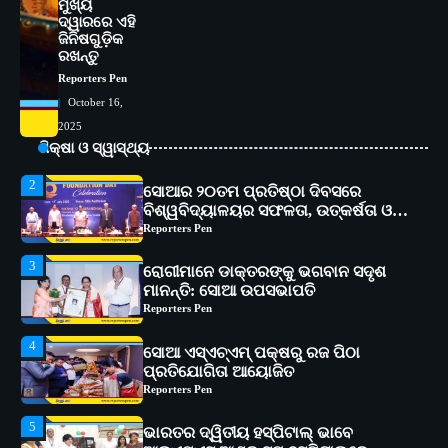
ମୁଖ୍ୟ
ଦ୍ୱାରରେ ଏହି
1
ସୋଆ ପକ୍ଷରୁ ରାୱେ କାର୍ଯ୍ୟକ୍ରମ ଅଧୀନରେ
ଜିନିଷଗୁଡ଼ିକ
୧୧ଟି ଗ୍ରାମରେ ୧୬ଟି କୃଷକ ପ୍ରଶିକ୍ଷଣ
ରଖନ୍ତୁ
କାର୍ଯ୍ୟକ୍ରମ ଆୟୋଜିତ
Reporters Pen
Reporters Pen
October 16,
2
ସୋଆର ୨୦ତମ ପ୍ରତିଷ୍ଠା ଦିବସରେ
2025
ବିଶ୍ୱବିଦ୍ୟାଳୟର ସଫଳତା, ଉତ୍କର୍ଷତା ଓ
ଶିକ୍ଷା ଓ ସ୍ୱାସ୍ଥ୍ୟ
ଅଗ୍ରଗତିର ସ୍ମୃତିଚାରଣ
Reporters Pen
3
ରୋଗୀମାନେ ଡାକ୍ତରଙ୍କୁ ଭଗବାନ ସଦୃଶ
ମାନନ୍ତି: ସୋଆ ଉପସଭାପତି
Reporters Pen
4
ସୋଆ ଏସ୍‌ଏଚ୍‌ଏମ୍ ପକ୍ଷରୁ ରଜ ପିଠା
ପ୍ରତିଯୋଗିତା ଆୟୋଜିତ
Reporters Pen
5
ଭାରତର ଦ୍ୱିତୀୟ ହସ୍ପିଟାଲ୍ ଭାବେ
ଆଇଏମ୍‌ଏସ୍ ଆଣ୍ଡ ସମ ହସ୍ପିଟାଲ୍‌ରେ
ଅତ୍ୟାଧୁନିକ ଡିଜିସ୍କାନର ସ୍ଥାପନ
Reporters Pen
1
ସୋଆ ପକ୍ଷରୁ ରାୱେ କାର୍ଯ୍ୟକ୍ରମ ଅଧୀନରେ