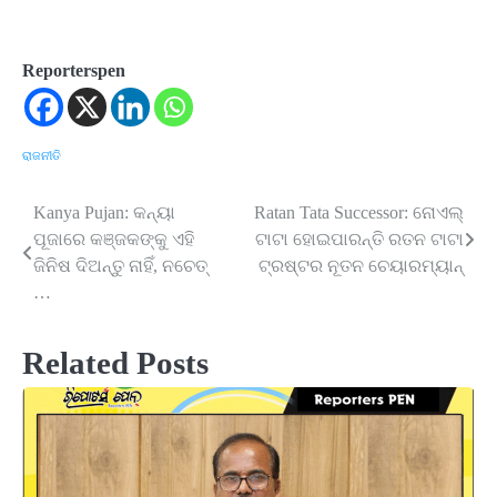
Reporterspen
ରାଜନୀତି
Kanya Pujan: କନ୍ୟା
Ratan Tata Successor: ନୋଏଲ୍
Post
ପୂଜାରେ କଞ୍ଜକଙ୍କୁ ଏହି
ଟାଟା ହୋଇପାରନ୍ତି ରତନ ଟାଟା
navigation
ଜିନିଷ ଦିଅନ୍ତୁ ନାହିଁ, ନଚେତ୍
ଟ୍ରଷ୍ଟର ନୂତନ ଚେୟାରମ୍ୟାନ୍
…
Related Posts