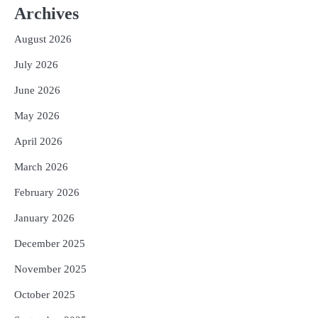
ଆକାଶ ଚୋପ୍ରା ଦେଲେ ୧୦ରୁ ୮ ମାର୍କ
Archives
Reporters Pen
August 2026
3
ଆଜି ସୁଦ୍ଧା ଆସିବ ବନ୍ୟା କ୍ଷୟକ୍ଷତି ରିପୋର୍ଟ
; ୨୨ଟି ଜିଲ୍ଲାକୁ ୧୧୦କୋଟି ଟଙ୍କା ମଞ୍ଜୁର
July 2026
Reporters Pen
June 2026
4
ସୁଦୃଢ଼ ହେବ ବିପର୍ଯ୍ୟୟ ପରିଚାଳନା ଭିତ୍ତିଭୂମି,
May 2026
ନିର୍ଭୁଲ୍ ହେବ ପାଣିପାଗ ପୂର୍ବାନୁମାନ
Reporters Pen
April 2026
5
ଗୋପବନ୍ଧୁ ସ୍ୱାସ୍ଥ୍ୟ ବୀମା ଯୋଜନା
March 2026
ପରିବର୍ତ୍ତିତ ହେଲେ ଆନ୍ଦୋଳନ ତେଜିବ :
ଉତ୍କଳ ସାମ୍ବାଦିକ ସଂଘ
February 2026
Reporters Pen
January 2026
December 2025
November 2025
October 2025