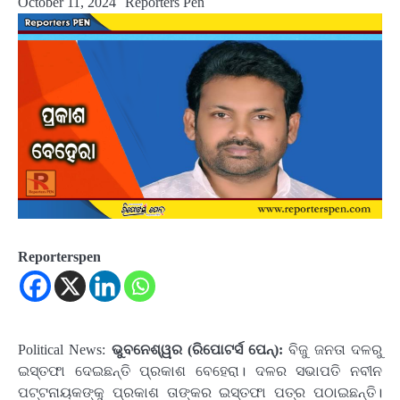
October 11, 2024
Reporters Pen
Reporterspen
Political News:
ଭୁବନେଶ୍ୱର (ରିପୋଟର୍ସ ପେନ୍‌):
ବିଜୁ ଜନତା ଦଳରୁ
ଇସ୍ତଫା ଦେଇଛନ୍ତି ପ୍ରକାଶ ବେହେରା। ଦଳର ସଭାପତି ନବୀନ
ପଟ୍ଟନାୟକଙ୍କୁ ପ୍ରକାଶ ତାଙ୍କର ଇସ୍ତଫା ପତ୍ର ପଠାଇଛନ୍ତି।