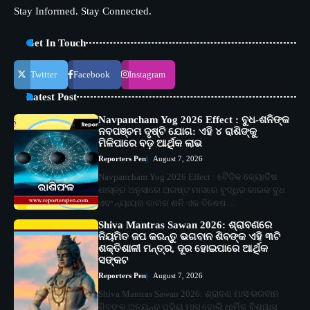
Stay Informed. Stay Connected.
Get In Touch
Twitter
Facebook
Instagram
Latest Post
Navpancham Yog 2026 Effect : ବୁଧ-ଶନିଙ୍କ
ନବପଞ୍ଚମ ଦୃଷ୍ଟି ଯୋଗ: ଏହି ୪ ରାଶିଙ୍କୁ
ମିଳିପାରେ ବଡ଼ ଆର୍ଥିକ ଲାଭ
Reporters Pen
August 7, 2026
Navpancham Yog 2026 Effect : ବୈଦିକ ଜ୍ୟୋତିଷ
ଶାସ୍ତ୍ର ଅନୁସାରେ ଅଗଷ୍ଟ ମାସରେ ବୁଦ୍ଧିର କାରକ ବୁଧ
ଏବଂ ନ୍ୟାୟର କାରକ ଶନି ଏକ ବିଶେଷ…
Shiva Mantras Sawan 2026: ଶ୍ରାବଣରେ
ନିୟମିତ ଜପ କରନ୍ତୁ ଭଗବାନ ଶିବଙ୍କ ଏହି ୩ଟି
ଶକ୍ତିଶାଳୀ ମନ୍ତ୍ର, ଦୂର ହୋଇପାରେ ଆର୍ଥିକ
ସଙ୍କଟ
Reporters Pen
August 7, 2026
Shiva Mantras Sawan 2026: ଶ୍ରାବଣ ମାସ ଭଗବାନ
ଶିବଙ୍କ ଅତ୍ୟନ୍ତ ପ୍ରିୟ ମାସ ବୋଲି ଧାର୍ମିକ ବିଶ୍ୱାସ