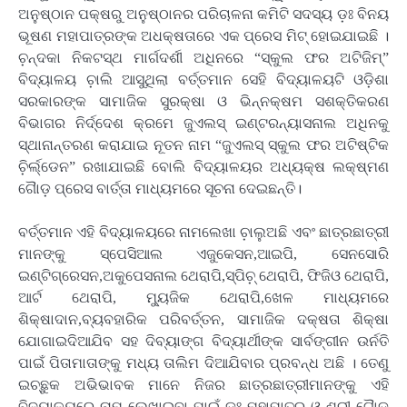
ଅନୁଷ୍ଠାନ ପକ୍ଷରୁ ଅନୁଷ୍ଠାନର ପରିଚାଳନା କମିଟି ସଦସ୍ୟ ଡ଼ଃ ବିନୟ
ଭୂଷଣ ମହାପାତ୍ରଙ୍କ ଅଧକ୍ଷତାରେ ଏକ ପ୍ରେସ ମିଟ୍ ହୋଇଯାଇଛି ।
ଚ଼ନ୍ଦକା ନିକଟସ୍ଥ ମାର୍ଗଦର୍ଶୀ ଅଧିନରେ “ସ୍କୁଲ ଫର ଅଟିଜିମ୍”
ବିଦ୍ୟାଳୟ ଚ଼ାଲି ଆସୁଥିଲା ବର୍ତ୍ତମାନ ସେହି ବିଦ୍ୟାଳୟଟି ଓଡ଼ିଶା
ସରକାରଙ୍କ ସାମାଜିକ ସୁରକ୍ଷା ଓ ଭିନ୍ନକ୍ଷମ ସଶକ୍ତିକରଣ
ବିଭାଗର ନିର୍ଦ୍ଦେଶ କ୍ରମେ ଜୁଏଲସ୍ ଇଣ୍ଟରନ୍ୟାସନାଲ ଅଧିନକୁ
ସ୍ଥାନାନ୍ତରଣ କରାଯାଇ ନୂତନ ନାମ “ଜୁଏଲସ୍ ସ୍କୁଲ ଫର ଅଟିଷ୍ଟିକ
ଚ଼ିର୍ଲ୍ଡେନ” ରଖାଯାଇଛି ବୋଲି ବିଦ୍ୟାଳୟର ଅଧ୍ୟକ୍ଷ ଲକ୍ଷ୍ମଣ
ଗୈାଡ଼ ପ୍ରେସ ବାର୍ତ୍ତା ମାଧ୍ୟମରେ ସୂଚନା ଦେଇଛନ୍ତି।
ବର୍ତ୍ତମାନ ଏହି ବିଦ୍ୟାଳୟରେ ନାମଲେଖା ଚ଼ାଲୁଅଛି ଏବଂ ଛାତ୍ରଛାତ୍ରୀ
ମାନଙ୍କୁ ସ୍ପେସିଆଲ ଏଜୁକେସନ‌,ଆଇପି, ସେନସୋରି
ଇଣ୍ଟିଗ୍ରେସନ,ଅକୁପେସନାଲ ଥେରାପି,ସ୍ପିଚ଼୍ ଥେରାପି, ଫିଜିଓ ଥେରାପି,
ଆର୍ଟ ଥେରାପି, ମ୍ୟୁଜିକ ଥେରାପି,ଖେଳ ମାଧ୍ୟମରେ
ଶିକ୍ଷାଦାନ,ବ୍ୟବହାରିକ ପରିବର୍ତ୍ତନ, ସାମାଜିକ ଦକ୍ଷତା ଶିକ୍ଷା
ଯୋଗାଇଦିଆଯିବ ସହ ଦିବ୍ୟାଙ୍ଗ ବିଦ୍ୟାର୍ଥୀଙ୍କ ସାର୍ବଙ୍ଗୀନ ଉର୍ନତି
ପାଇଁ ପିତାମାତାଙ୍କୁ ମଧ୍ୟ ତାଲିମ ଦିଆଯିବାର ପ୍ରବନ୍ଧ ଅଛି । ତେଣୁ
ଇଚ୍ଛୁକ ଅଭିଭାବକ ମାନେ ନିଜର ଛାତ୍ରଛାତ୍ରୀମାନଙ୍କୁ ଏହି
ବିଦ୍ୟାଳୟରେ ନାମ ଲେଖାଇବା ପାଇଁ ଡ଼ଃ ମହାପାତ୍ର ଓ ଶ୍ରୀ ଗୈାଡ଼