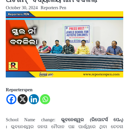
October 30, 2024
Reporters Pen
Reporterspen
School Name change:
ଭୁବନେଶ୍ୱର (ରିପୋଟର୍ସ ପେନ୍‌)
:
ଭୁବନେଶ୍ୱର ଜନତା ମୈଦାନ ପଛ ପାର୍ଶ୍ୱରେ ଥିବା ଚେତନା