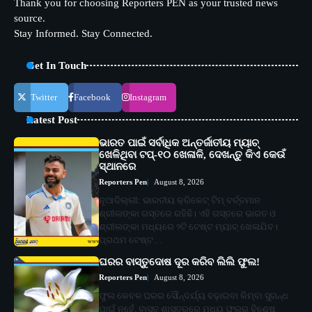
Thank you for choosing Reporters PEN as your trusted news
source.
Stay Informed. Stay Connected.
Get In Touch
Twitter
Facebook
Instagram
Latest Post
ଭାରତ ପାଇଁ ସର୍ବାଧିକ ଅନ୍ତର୍ଜାତୀୟ ମ୍ୟାଚ୍
ଖେଳିଥିବା ଟପ୍-୧୦ ଖେଳାଳି, ଦେଖନ୍ତୁ କିଏ କେଉଁ
ସ୍ଥାନରେ
Reporters Pen
August 8, 2026
ନୂଆଦିଲ୍ଲୀ: ଭାରତୀୟ କ୍ରିକେଟ୍ ଟିମ୍ ବର୍ତ୍ତମାନ
ଶ୍ରୀଲଙ୍କା ଗସ୍ତରେ ରହିଛି। ଏହି ଗସ୍ତରେ ଭାରତ ଓ
ଶ୍ରୀଲଙ୍କା ମଧ୍ୟରେ ୨ଟି ଟେଷ୍ଟ ମ୍ୟାଚ୍ ଖେଳାଯିବ।
ପ୍ରଥମ ଟେଷ୍ଟ…
ଘରର ବାସ୍ତୁଦୋଷ ଦୂର କରିବ ଲିଲି ଫୁଲ!
Reporters Pen
August 8, 2026
ଫୁଲ କେବଳ ଘରର ସୌନ୍ଦର୍ଯ୍ୟ ବଢ଼ାଇବା କିମ୍ବା ସୁଗନ୍ଧ
ପାଇଁ ନୁହେଁ, ବାସ୍ତୁ ଶାସ୍ତ୍ରରେ ମଧ୍ୟ ଫୁଲର ବିଶେଷ