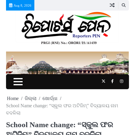
Skip
Aug 8, 2026
to
content
Twitter
Facebook
Instag
Home
ଜିଲ୍ଲା
ଖୋର୍ଦ୍ଧା
School Name change: “ସ୍କୁଲ ଫର ଅଟିଜିମ୍” ବିଦ୍ୟାଳୟ ନାମ
ବଦଳିଲା
School Name change: “ସ୍କୁଲ ଫର
ଅଟିଜିମ୍” ବିଦ୍ୟାଳୟ ନାମ ବଦଳିଲା