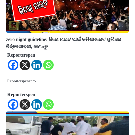
zero night guideline: ଜିରୋ ନାଇଟ ପାଇଁ କମିଶନରେଟ ପୁଲିସର
ନିର୍ଦ୍ଦେଶାବଳୀ, ଜାଣନ୍ତୁ
Reporterspen
Reporterspenzero…
Reporterspen