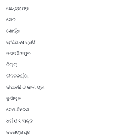
କେନ୍ଦ୍ରାପଡ଼ା
ଖେଳ
ଖୋର୍ଦ୍ଧା
ଚାଂପିଅନ୍ସ ଟ୍ରଫି
ଜଗତସିଂହପୁର
ଜିଲ୍ଲା
ଜୀବନଚର୍ଯ୍ୟା
ଦୀପାବଳି ଓ କାଳୀ ପୂଜା
ଦୁର୍ଗାପୂଜା
ଦେଶ-ବିଦେଶ
ଧର୍ମ ଓ ସଂସ୍କୃତି
ନବରଙ୍ଗପୁର