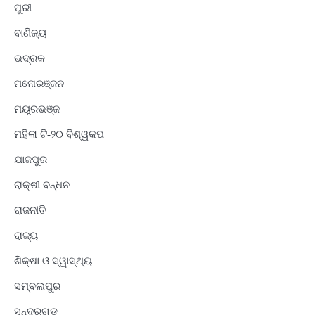
ପୁରୀ
ବାଣିଜ୍ୟ
ଭଦ୍ରକ
ମନୋରଞ୍ଜନ
ମୟୂରଭଞ୍ଜ
ମହିଳା ଟି-୨୦ ବିଶ୍ୱକପ
ଯାଜପୁର
ରାକ୍ଷୀ ବନ୍ଧନ
ରାଜନୀତି
ରାଜ୍ୟ
ଶିକ୍ଷା ଓ ସ୍ୱାସ୍ଥ୍ୟ
ସମ୍ବଲପୁର
ସୁନ୍ଦରଗଡ଼