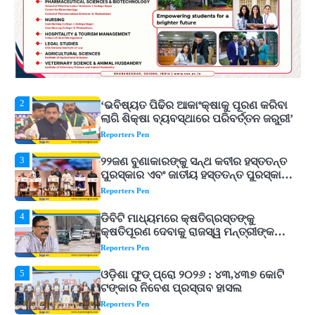
1
ଘରର ବାସ୍ତୁଦୋଷ ଦୂର କରିବ ଲିଲି ଫୁଲ!
Reporters Pen
2
‘ଭବିଷ୍ୟତ ପିଢିର ଆକାଂକ୍ଷାକୁ ପୂରଣ କରିବା
ଲାଗି ଶିକ୍ଷା ବ୍ୟବସ୍ଥାରେ ପରିବର୍ତ୍ତନ ଜରୁରୀ’
Reporters Pen
3
୨୨ଜଣ ବୁଣାକାରଙ୍କୁ ସନ୍ଥ କବୀର ହସ୍ତତନ୍ତ
ପୁରସ୍କାର ଏବଂ ଜାତୀୟ ହସ୍ତତନ୍ତ ପୁରସ୍କାର
ପ୍ରଦାନ, ଓଡ଼ିଶାରୁ ୨ ଜଣଙ୍କୁ ମିଳିଲା
Reporters Pen
4
ଡିବିଟି ମାଧ୍ୟମରେ କ୍ଷତିଗ୍ରସ୍ତଙ୍କୁ
କ୍ଷତିପୂରଣ ଦେବାକୁ ରାଜସ୍ୱ ମନ୍ତ୍ରୀଙ୍କ
ନିର୍ଦ୍ଦେଶ
Reporters Pen
5
ଓଡ଼ିଶା ଫୁଡ୍ ପ୍ରୋ ୨୦୨୬ : ୪୩,୪୩୭ କୋଟି
ଟଙ୍କାର ନିବେଶ ପ୍ରସ୍ତାବ ହାସଲ
Reporters Pen
1
ଘରର ବାସ୍ତୁଦୋଷ ଦୂର କରିବ ଲିଲି ଫୁଲ!