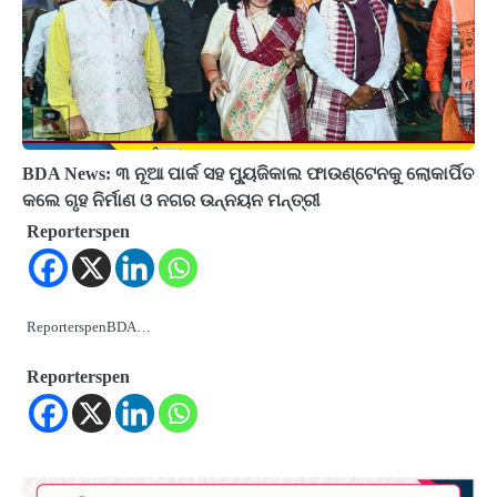
BDA News: ୩ ନୂଆ ପାର୍କ ସହ ମ୍ୟୁଜିକାଲ ଫାଉଣ୍ଟେନକୁ ଲୋକାର୍ପିତ
କଲେ ଗୃହ ନିର୍ମାଣ ଓ ନଗର ଉନ୍ନୟନ ମନ୍ତ୍ରୀ
Reporterspen
ReporterspenBDA…
Reporterspen