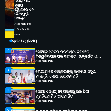
ଭାରତର ଦ୍ୱିତୀୟ ହସ୍ପିଟାଲ୍ ଭାବେ
କରିବା ପାଇଁ,
ଆଇଏମ୍‌ଏସ୍ ଆଣ୍ଡ ସମ ହସ୍ପିଟାଲ୍‌ରେ
ମୁଖ୍ୟ
ଅତ୍ୟାଧୁନିକ ଡିଜିସ୍କାନର ସ୍ଥାପନ
ଦ୍ୱାରରେ ଏହି
Reporters Pen
ଜିନିଷଗୁଡ଼ିକ
ରଖନ୍ତୁ
1
ସୋଆ ପକ୍ଷରୁ ରାୱେ କାର୍ଯ୍ୟକ୍ରମ ଅଧୀନରେ
Reporters Pen
୧୧ଟି ଗ୍ରାମରେ ୧୬ଟି କୃଷକ ପ୍ରଶିକ୍ଷଣ
କାର୍ଯ୍ୟକ୍ରମ ଆୟୋଜିତ
Reporters Pen
October 16,
2025
2
ସୋଆର ୨୦ତମ ପ୍ରତିଷ୍ଠା ଦିବସରେ
ଶିକ୍ଷା ଓ ସ୍ୱାସ୍ଥ୍ୟ
ବିଶ୍ୱବିଦ୍ୟାଳୟର ସଫଳତା, ଉତ୍କର୍ଷତା ଓ
ଅଗ୍ରଗତିର ସ୍ମୃତିଚାରଣ
Reporters Pen
3
ରୋଗୀମାନେ ଡାକ୍ତରଙ୍କୁ ଭଗବାନ ସଦୃଶ
ମାନନ୍ତି: ସୋଆ ଉପସଭାପତି
Reporters Pen
4
ସୋଆ ଏସ୍‌ଏଚ୍‌ଏମ୍ ପକ୍ଷରୁ ରଜ ପିଠା
ପ୍ରତିଯୋଗିତା ଆୟୋଜିତ
Reporters Pen
5
ଭାରତର ଦ୍ୱିତୀୟ ହସ୍ପିଟାଲ୍ ଭାବେ
ଆଇଏମ୍‌ଏସ୍ ଆଣ୍ଡ ସମ ହସ୍ପିଟାଲ୍‌ରେ
ଅତ୍ୟାଧୁନିକ ଡିଜିସ୍କାନର ସ୍ଥାପନ
Reporters Pen