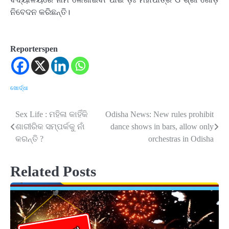
ନିବେଦନ କରିଛନ୍ତି।
Reporterspen
ଖୋର୍ଦ୍ଧା
Sex Life : ମହିଳା କାହିଁକି
Odisha News: New rules prohibit
Post
ଶାରୀରିକ ସମ୍ପର୍କକୁ ନାଁ
dance shows in bars, allow only
navigation
କରନ୍ତି ?
orchestras in Odisha
Related Posts