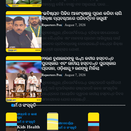
ମହତ୍ତ୍ୱ ରହିଛି। ବାସ୍ତୁ ମତ ଅନୁଯାୟୀ, ଘରେ…
‘ଭବିଷ୍ୟତ ପିଢିର ଆକାଂକ୍ଷାକୁ ପୂରଣ କରିବା ଲାଗି
ଶିକ୍ଷା ବ୍ୟବସ୍ଥାରେ ପରିବର୍ତ୍ତନ ଜରୁରୀ’
Reporters Pen
August 7, 2026
ଭୁବନେଶ୍ୱର, (ରିପୋର୍ଟର୍ସ ପେନ୍‌): ବ୍ରିକ୍ସ ସହଯୋଗରେ
ଜନ କୈନ୍ଦ୍ରିକ ଏବଂ ମାନବତା ପ୍ରଥମ ଆଭିମୁଖ୍ୟ ପାଇଁ
ଭାରତର ପ୍ରତିବଦ୍ଧତାକୁ ଦୋହରାଇଛନ୍ତି କେନ୍ଦ୍ର ଶିକ୍ଷା
ମନ୍ତ୍ରୀ ପ୍ରହ୍ଲାଦ ଯୋଶୀ…
୨୨ଜଣ ବୁଣାକାରଙ୍କୁ ସନ୍ଥ କବୀର ହସ୍ତତନ୍ତ
ପୁରସ୍କାର ଏବଂ ଜାତୀୟ ହସ୍ତତନ୍ତ ପୁରସ୍କାର
ପ୍ରଦାନ, ଓଡ଼ିଶାରୁ ୨ ଜଣଙ୍କୁ ମିଳିଲା
Reporters Pen
August 7, 2026
ଭୁବନେଶ୍ୱର, (ରିପୋର୍ଟର୍ସ ପେନ୍‌): ରାଷ୍ଟ୍ରପତି ଦ୍ରୌପଦୀ
ମୁର୍ମୁ ଆଜି ନୂଆଦିଲ୍ଲୀର ରାଷ୍ଟ୍ରପତି ଭବନ ସାଂସ୍କୃତିକ
କେନ୍ଦ୍ରରେ ଆୟୋଜିତ ଦ୍ୱାଦଶ ଜାତୀୟ ହସ୍ତତନ୍ତ ଦିବସ
ସମାରୋହରେ ଯୋଗ ଦେଇଛନ୍ତି…
ଧର୍ମ ଓ ସଂସ୍କୃତି
ଦୀପାବଳି ଓ କାଳୀ
ପୂଜା
ଧର୍ମ ଓ ସଂସ୍କୃତି
ଜୀବନଚର୍ଯ୍ୟା
Kids Health
ଧର୍ମ ଓ ସଂସ୍କୃତି