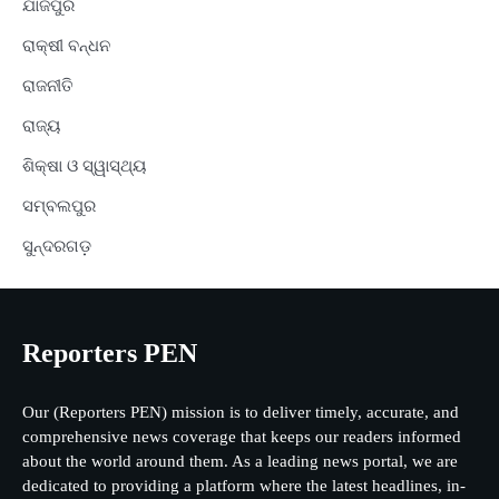
ଯାଜପୁର
ରାକ୍ଷୀ ବନ୍ଧନ
ରାଜନୀତି
ରାଜ୍ୟ
ଶିକ୍ଷା ଓ ସ୍ୱାସ୍ଥ୍ୟ
ସମ୍ବଲପୁର
ସୁନ୍ଦରଗଡ଼
Reporters PEN
Our (Reporters PEN) mission is to deliver timely, accurate, and
comprehensive news coverage that keeps our readers informed
about the world around them. As a leading news portal, we are
dedicated to providing a platform where the latest headlines, in-