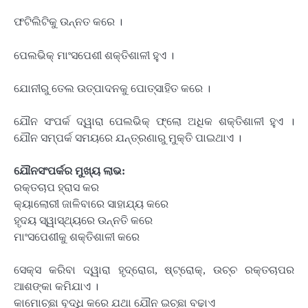
ଫଟିଲିଟିକୁ ଉନ୍ନତ କରେ ।
ପେଲଭିକ୍ ମାଂସପେଶୀ ଶକ୍ତିଶାଳୀ ହୁଏ ।
ଯୋନୀରୁ ତେଲ ଉତ୍ପାଦନକୁ ପୋତ୍ସାହିତ କରେ ।
ଯୌନ ସଂପର୍କ ଦ୍ୱାରା ପେଲଭିକ୍ ଫ୍ଲୋ ଅଧିକ ଶକ୍ତିଶାଳୀ ହୁଏ ।
ଯୌନ ସମ୍ପର୍କ ସମୟରେ ଯନ୍ତ୍ରଣାରୁ ମୁକ୍ତି ପାଇଥାଏ ।
ଯୌନସଂପର୍କର ମୁଖ୍ୟ ଲାଭ:
ରକ୍ତଚାପ ହ୍ରାସ କର
କ୍ୟାଲୋରୀ ଜାଳିବାରେ ସାହାଯ୍ୟ କରେ
ହୃଦୟ ସ୍ୱାସ୍ଥ୍ୟରେ ଉନ୍ନତି କରେ
ମାଂସପେଶୀକୁ ଶକ୍ତିଶାଳୀ କରେ
ସେକ୍ସ କରିବା ଦ୍ୱାରା ହୃଦ୍‌ରୋଗ, ଷ୍ଟ୍ରୋକ୍‌, ଉଚ୍ଚ ରକ୍ତଚାପର
ଆଶଙ୍କା କମିଯାଏ ।
କାମୋଚ୍ଛା ବୃଦ୍ଧି କରେ ଯଥା ଯୌନ ଇଚ୍ଛା ବଢାଏ