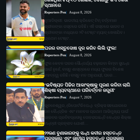
ସ୍ଥାନରେ
Reporters Pen
August 8, 2026
ନୂଆଦିଲ୍ଲୀ: ଭାରତୀୟ କ୍ରିକେଟ୍ ଟିମ୍ ବର୍ତ୍ତମାନ
ଶ୍ରୀଲଙ୍କା ଗସ୍ତରେ ରହିଛି। ଏହି ଗସ୍ତରେ ଭାରତ ଓ
ଶ୍ରୀଲଙ୍କା ମଧ୍ୟରେ ୨ଟି ଟେଷ୍ଟ ମ୍ୟାଚ୍ ଖେଳାଯିବ।
ପ୍ରଥମ ଟେଷ୍ଟ…
ଘରର ବାସ୍ତୁଦୋଷ ଦୂର କରିବ ଲିଲି ଫୁଲ!
Reporters Pen
August 8, 2026
ଫୁଲ କେବଳ ଘରର ସୌନ୍ଦର୍ଯ୍ୟ ବଢ଼ାଇବା କିମ୍ବା ସୁଗନ୍ଧ
ପାଇଁ ନୁହେଁ, ବାସ୍ତୁ ଶାସ୍ତ୍ରରେ ମଧ୍ୟ ଫୁଲର ବିଶେଷ
ମହତ୍ତ୍ୱ ରହିଛି। ବାସ୍ତୁ ମତ ଅନୁଯାୟୀ, ଘରେ…
‘ଭବିଷ୍ୟତ ପିଢିର ଆକାଂକ୍ଷାକୁ ପୂରଣ କରିବା ଲାଗି
ଶିକ୍ଷା ବ୍ୟବସ୍ଥାରେ ପରିବର୍ତ୍ତନ ଜରୁରୀ’
Reporters Pen
August 7, 2026
ଭୁବନେଶ୍ୱର, (ରିପୋର୍ଟର୍ସ ପେନ୍‌): ବ୍ରିକ୍ସ ସହଯୋଗରେ
ଜନ କୈନ୍ଦ୍ରିକ ଏବଂ ମାନବତା ପ୍ରଥମ ଆଭିମୁଖ୍ୟ ପାଇଁ
ଭାରତର ପ୍ରତିବଦ୍ଧତାକୁ ଦୋହରାଇଛନ୍ତି କେନ୍ଦ୍ର ଶିକ୍ଷା
ମନ୍ତ୍ରୀ ପ୍ରହ୍ଲାଦ ଯୋଶୀ…
୨୨ଜଣ ବୁଣାକାରଙ୍କୁ ସନ୍ଥ କବୀର ହସ୍ତତନ୍ତ
ପୁରସ୍କାର ଏବଂ ଜାତୀୟ ହସ୍ତତନ୍ତ ପୁରସ୍କାର