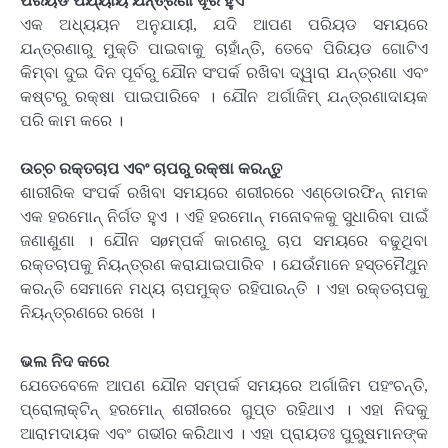
ପିରିୟଡ ପର୍ଯ୍ୟାୟ ଯନ୍ତ୍ରଣା ଦୂର ହୁଏ
ଏକ ଅଧ୍ୟୟନ ଅନୁଯାୟୀ, ଯଦି ଆପଣ ପରିୟଡ ସମୟରେ
ଯନ୍ତ୍ରଣାରୁ ମୁକ୍ତି ପାଇବାକୁ ଚାହାଁନ୍ତି, ତେବେ ପିରିୟଡ ଗୋଟିଏ
କିମ୍ବା ଦୁଇ ଦିନ ପୂର୍ବରୁ ଯୌନ ସଂପର୍କ ରଖିବା ଦ୍ୱାରା ଯନ୍ତ୍ରଣା ଏବଂ
କଷ୍ଟରୁ ରକ୍ଷା ପାଇପାରିବେ । ଯୌନ ଅର୍ଗାଜିମ୍ ଯନ୍ତ୍ରଣାଦାୟକ
ପରି କାମ କରେ ।
ଉଚ୍ଚ ରକ୍ତଚାପ ଏବଂ ଚାପରୁ ରକ୍ଷା କରନ୍ତୁ
ଶାରୀରିକ ସଂପର୍କ ରଖିବା ସମୟରେ ଶରୀରରେ ଏଣ୍ଡୋରଫିନ୍ ନାମକ
ଏକ ହରମୋନ୍ ନିର୍ଗତ ହୁଏ । ଏହି ହରମୋନ୍ ମନୋବଳକୁ ସୁଧାରିବା ପାଇଁ
ଜଣାଶୁଣା । ଯୌନ ସøମ୍ପର୍କ କାରଣରୁ ଚାପ ସମୟରେ ବଢୁଥିବା
ରକ୍ତଚାପକୁ ନିୟନ୍ତ୍ରଣ କରାଯାଇପାରିବ । ଯେଉଁମାନେ ହସ୍ତମୈଥୁନ
କରନ୍ତି ସେମାନେ ମଧ୍ୟ ଚାପମୁକ୍ତ ରହିପାରନ୍ତି । ଏହା ରକ୍ତଚାପକୁ
ନିୟନ୍ତ୍ରଣରେ ରଖେ ।
ଭଲ ନିଦ କରେ
ଯେତେବେଳେ ଆପଣ ଯୌନ ସମ୍ପର୍କ ସମୟରେ ଅର୍ଗାଜିମ ପହଂଚନ୍ତି,
ପ୍ରୋଲାକ୍ଟିନ୍ ହରମୋନ୍ ଶରୀରରେ ଗୁପ୍ତ ରହିଥାଏ । ଏହା ନିଦକୁ
ଆରାମଦାୟକ ଏବଂ ଗଭୀର କରିଥାଏ । ଏହା ପ୍ରାୟତଃ ପୁରୁଷମାନଙ୍କ