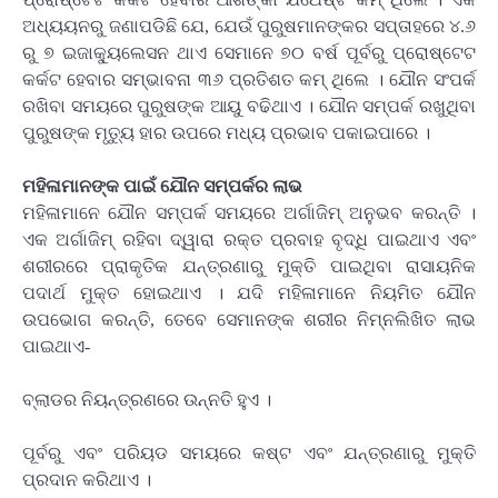
ଅଧ୍ୟୟନରୁ ଜଣାପଡିଛି ଯେ, ଯେଉଁ ପୁରୁଷମାନଙ୍କର ସପ୍ତାହରେ ୪.୬
ରୁ ୭ ଇଜାକ୍ୟୁଲେସନ ଥାଏ ସେମାନେ ୭୦ ବର୍ଷ ପୂର୍ବରୁ ପ୍ରୋଷ୍ଟେଟ
କର୍କଟ ହେବାର ସମ୍ଭାବନା ୩୬ ପ୍ରତିଶତ କମ୍ ଥିଲେ । ଯୌନ ସଂପର୍କ
ରଖିବା ସମୟରେ ପୁରୁଷଙ୍କ ଆୟୁ ବଢିଥାଏ । ଯୌନ ସମ୍ପର୍କ ରଖୁଥିବା
ପୁରୁଷଙ୍କ ମୃତ୍ୟୁ ହାର ଉପରେ ମଧ୍ୟ ପ୍ରଭାବ ପକାଇପାରେ ।
ମହିଳାମାନଙ୍କ ପାଇଁ ଯୌନ ସମ୍ପର୍କର ଲାଭ
ମହିଳାମାନେ ଯୌନ ସମ୍ପର୍କ ସମୟରେ ଅର୍ଗାଜିମ୍ ଅନୁଭବ କରନ୍ତି ।
ଏକ ଅର୍ଗାଜିମ୍ ରହିବା ଦ୍ୱାରା ରକ୍ତ ପ୍ରବାହ ବୃଦ୍ଧି ପାଇଥାଏ ଏବଂ
ଶରୀରରେ ପ୍ରାକୃତିକ ଯନ୍ତ୍ରଣାରୁ ମୁକ୍ତି ପାଇଥିବା ରାସାୟନିକ
ପଦାର୍ଥ ମୁକ୍ତ ହୋଇଥାଏ । ଯଦି ମହିଳାମାନେ ନିୟମିତ ଯୌନ
ଉପଭୋଗ କରନ୍ତି, ତେବେ ସେମାନଙ୍କ ଶରୀର ନିମ୍ନଲିଖିତ ଲାଭ
ପାଇଥାଏ-
ବ୍ଲାଡର ନିୟନ୍ତ୍ରଣରେ ଉନ୍ନତି ହୁଏ ।
ପୂର୍ବରୁ ଏବଂ ପରିୟଡ ସମୟରେ କଷ୍ଟ ଏବଂ ଯନ୍ତ୍ରଣାରୁ ମୁକ୍ତି
ପ୍ରଦାନ କରିଥାଏ ।