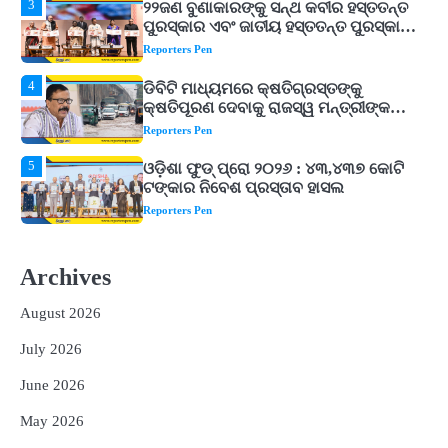
4
ଡିବିଟି ମାଧ୍ୟମରେ କ୍ଷତିଗ୍ରସ୍ତଙ୍କୁ
କ୍ଷତିପୂରଣ ଦେବାକୁ ରାଜସ୍ୱ ମନ୍ତ୍ରୀଙ୍କ
ନିର୍ଦ୍ଦେଶ
Reporters Pen
5
ଓଡ଼ିଶା ଫୁଡ୍ ପ୍ରୋ ୨୦୨୬ : ୪୩,୪୩୭ କୋଟି
ଟଙ୍କାର ନିବେଶ ପ୍ରସ୍ତାବ ହାସଲ
Reporters Pen
1
ଘରର ବାସ୍ତୁଦୋଷ ଦୂର କରିବ ଲିଲି ଫୁଲ!
Reporters Pen
2
‘ଭବିଷ୍ୟତ ପିଢିର ଆକାଂକ୍ଷାକୁ ପୂରଣ କରିବା
ଲାଗି ଶିକ୍ଷା ବ୍ୟବସ୍ଥାରେ ପରିବର୍ତ୍ତନ ଜରୁରୀ’
Archives
Reporters Pen
August 2026
3
୨୨ଜଣ ବୁଣାକାରଙ୍କୁ ସନ୍ଥ କବୀର ହସ୍ତତନ୍ତ
ପୁରସ୍କାର ଏବଂ ଜାତୀୟ ହସ୍ତତନ୍ତ ପୁରସ୍କାର
July 2026
ପ୍ରଦାନ, ଓଡ଼ିଶାରୁ ୨ ଜଣଙ୍କୁ ମିଳିଲା
Reporters Pen
June 2026
4
ଡିବିଟି ମାଧ୍ୟମରେ କ୍ଷତିଗ୍ରସ୍ତଙ୍କୁ
May 2026
କ୍ଷତିପୂରଣ ଦେବାକୁ ରାଜସ୍ୱ ମନ୍ତ୍ରୀଙ୍କ
ନିର୍ଦ୍ଦେଶ