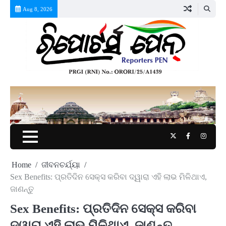
Skip
Aug 8, 2026
to
content
Twitter
Facebook
Instag
Home
ଜୀବନଚର୍ଯ୍ୟା
Sex Benefits: ପ୍ରତିଦିନ ସେକ୍ସ କରିବା ଦ୍ୱାରା ଏହି ଲାଭ ମିଳିଥାଏ,
ଜାଣନ୍ତୁ
Sex Benefits: ପ୍ରତିଦିନ ସେକ୍ସ କରିବା
ଦ୍ୱାରା ଏହି ଲାଭ ମିଳିଥାଏ, ଜାଣନ୍ତୁ