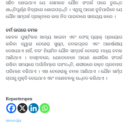
ସହିତ ହୋଇଥାଏ ଯେ ସେମାନେ ଯୌନ ସଂପର୍କ ପରେ ତୁରନ୍ତ
ଶାନ୍ତିପୂର୍ଣ୍ଣ ନିଦ୍ରାରେ ଶୋଇପଡ଼ନ୍ତି । ଏଥିରୁ ଆପଣ ବୁଝିପାରିବେ ଯେ
ଯୌନ ସମ୍ପର୍କ ପ୍ରକୃତରେ ଭଲ ନିଦ ପାଇବାରେ ସାହାଯ୍ୟ କରେ ।
ଚର୍ମ ଉପରେ ଚମକ
କେବଳ ପୁଷ୍ଟିକର ଖାଦ୍ୟ ଖାଇବା ଏବଂ ଫେସ୍ ପ୍ୟାକ୍ ପ୍ରୟୋଗ
କରିବା ଦ୍ୱାରା ଚେହେରା ସୁସ୍ଥ, ଚମକପ୍ରଦ ଏବଂ ଆକର୍ଷଣୀୟ
ଦେଖାଯାଏ ନାହିଁ, ବରଂ ନିୟମିତ ଯୌନ ସମ୍ପର୍କ ଚେହେରା ମଧ୍ୟ ଚମକ
ଆଣିଥାଏ । ବାସ୍ତବରେ, ଯେତେବେଳେ ଆପଣ ଶାରୀରିକ ସଂପର୍କ
ରଖିବା ସମୟରେ ଅର୍ଗାଜିମ୍ରେ ପହଂଚନ୍ତି, ଶରୀରରେ ରକ୍ତ ପ୍ରବାହର
ପରିମାଣ ବଢିିଥାଏ । ଏହା ଚେହେରାକୁ ଚମକ ଆଣିଥାଏ । ଯୌନ ସର୍ମ୍ପ
ଚାପରୁ ମୁକ୍ତି ଦେଇଥାଏ ଏବଂ ମନୋବଳକୁ ଉନ୍ନତ କରିଥାଏ ।
Reporterspen
ଜୀବନଚର୍ଯ୍ୟା