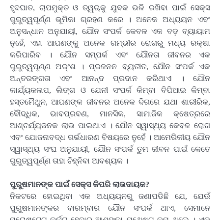
ହୃଦଘାତ, ଚାପମୁକ୍ତ ଓ ତ୍ୱଚାକୁ ଯୁବକ ଭଳି ରଖିବା ପାଇଁ ସେକ୍ସ
ଗୁରୁତ୍ୱପୂର୍ଣ୍ଣ ଭୂମିକା ଗ୍ରହଣ କରେ । ଅନେକ ଅଧ୍ୟୟନ ଏବଂ
ଅନୁସନ୍ଧାନ ଅନୁଯାୟୀ, ଯୌନ ସଂପର୍କ କେବଳ ଏକ ବଡ଼ ବ୍ୟାୟାମ
ନୁହେଁ, ଏହା ଆପଣଙ୍କୁ ଅନେକ ଗମ୍ଭୀର ରୋଗରୁ ମଧ୍ୟ ରକ୍ଷା
କରିପାରିବ । ଯୌନ ସମ୍ପର୍କ ଏବଂ ଯୌନତା ଜୀବନର ଏକ
ଗୁରୁତ୍ୱପୂଣ୍ଣ ଅର୍ଂଶ । ପ୍ରଜନନ ବ୍ୟତୀତ, ଯୌନ ସଂପର୍କ ଏକ
ଅନ୍ତରଙ୍ଗତା ଏବଂ ଆନନ୍ଦ ପ୍ରଦାନ କରିଥାଏ । ଯୌନ
କାର୍ଯ୍ୟକଳାପ, ଲିଙ୍ଗ ଓ ଯେନୀ ସଂପର୍କ କିମ୍ବା ବିପିଆଇ କିମ୍ବା
ହସ୍ତମୈଥୁନ, ଆପଣଙ୍କ ଜୀବନର ଅନେକ ଦିଗରେ ଯଥା ଶାରୀରିକ,
ବୌଦ୍ଧିକ, ଭାବପ୍ରବଣ, ମାନସିକ, ସାମାଜିକ କ୍ଷେତ୍ରରେ
ଆଶ୍ଚର୍ଯ୍ୟଜନକ ଲାଭ ପାଇଥାଏ । ଯୌନ ସ୍ୱାସ୍ଥ୍ୟ କେବଳ ରୋଗ
ଏବଂ ଯୋଜନାବଦ୍ଧ ଗର୍ଭଧାରଣ ବିଷୟରେ ନୁହେଁ । ଆମେରିକୀୟ ଯୌନ
ସ୍ୱାସ୍ଥ୍ୟ ସଂଘ ଅନୁଯାୟୀ, ଯୌନ ସଂପର୍କ ତୁମ ଜୀବନ ପାଇଁ କେତେ
ଗୁରୁତ୍ୱପୂର୍ଣ୍ଣ ତାହା ଚିହ୍ନିବା ଆବଶ୍ୟକ ।
ପୁରୁଷମାନଙ୍କ ପାଇଁ ସେକ୍ସ କିପରି ଲାଭଦାୟକ?
ନିକଟରେ ହୋଇଥିବା ଏକ ଅଧ୍ୟୟନରୁ ଜଣାପଡିଛି ଯେ, ଯେଉଁ
ପୁରୁଷମାନଙ୍କର ବାରମ୍ବାର ଯୌନ ସଂପର୍କ ଥାଏ, ସେମାନେ
ପ୍ରୋଷ୍ଟେଟ କର୍କଟ ହେବାର ଆଶଙ୍କା ଯଥେଷ୍ଟ କମ୍ ଥିଲେ । ଏକ