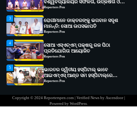
ମାନନ୍ତି: ସୋଆ ଉପସଭାପତି
Reporters Pen
4
ସୋଆ ଏସ୍‌ଏଚ୍‌ଏମ୍ ପକ୍ଷରୁ ରଜ ପିଠା
ପ୍ରତିଯୋଗିତା ଆୟୋଜିତ
Reporters Pen
5
ଭାରତର ଦ୍ୱିତୀୟ ହସ୍ପିଟାଲ୍ ଭାବେ
ଆଇଏମ୍‌ଏସ୍ ଆଣ୍ଡ ସମ ହସ୍ପିଟାଲ୍‌ରେ
ଅତ୍ୟାଧୁନିକ ଡିଜିସ୍କାନର ସ୍ଥାପନ
Reporters Pen
1
ସୋଆ ପକ୍ଷରୁ ରାୱେ କାର୍ଯ୍ୟକ୍ରମ ଅଧୀନରେ
୧୧ଟି ଗ୍ରାମରେ ୧୬ଟି କୃଷକ ପ୍ରଶିକ୍ଷଣ
କାର୍ଯ୍ୟକ୍ରମ ଆୟୋଜିତ
Reporters Pen
2
ସୋଆର ୨୦ତମ ପ୍ରତିଷ୍ଠା ଦିବସରେ
Copyright © 2024 Reporterspen.com | Verified News by
Ascendoor
|
ବିଶ୍ୱବିଦ୍ୟାଳୟର ସଫଳତା, ଉତ୍କର୍ଷତା ଓ
Powered by
WordPress
.
ଅଗ୍ରଗତିର ସ୍ମୃତିଚାରଣ
Reporters Pen
3
ରୋଗୀମାନେ ଡାକ୍ତରଙ୍କୁ ଭଗବାନ ସଦୃଶ
ମାନନ୍ତି: ସୋଆ ଉପସଭାପତି
Reporters Pen