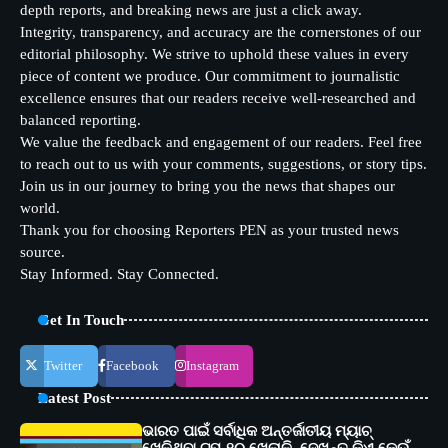
depth reports, and breaking news are just a click away.
Integrity, transparency, and accuracy are the cornerstones of our
editorial philosophy. We strive to uphold these values in every
piece of content we produce. Our commitment to journalistic
excellence ensures that our readers receive well-researched and
balanced reporting.
We value the feedback and engagement of our readers. Feel free
to reach out to us with your comments, suggestions, or story tips.
Join us in our journey to bring you the news that shapes our
world.
Thank you for choosing Reporters PEN as your trusted news
source.
Stay Informed. Stay Connected.
Get In Touch
Twitter
Facebook
Instagram
Latest Post
ଭାରତ ପାଇଁ ସର୍ବାଧିକ ଅନ୍ତର୍ଜାତୀୟ ମ୍ୟାଚ୍
ଖେଳିଥିବା ଟପ୍-୧୦ ଖେଳାଳି, ଦେଖନ୍ତୁ କିଏ କେଉଁ