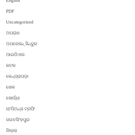
English
PDF
Uncategorized
ଅପରାଧ
ଅପରେସନ୍ ସିନ୍ଦୁର
ଆଇପିଏଲ
କଟକ
କେନ୍ଦ୍ରାପଡ଼ା
ଖେଳ
ଖୋର୍ଦ୍ଧା
ଚାଂପିଅନ୍ସ ଟ୍ରଫି
ଜଗତସିଂହପୁର
ଜିଲ୍ଲା