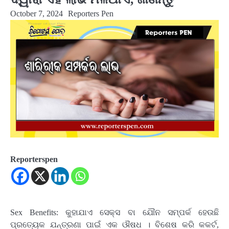
October 7, 2024
Reporters Pen
Reporterspen
Sex Benefits: କୁହାଯାଏ ସେକ୍ସ ବା ଯୌନ ସମ୍ପର୍କ ହେଉଛି
ପ୍ରତ୍ୟେକ ଯନ୍ତ୍ରଣା ପାଇଁ ଏକ ଔଷଧ । ବିଶେଷ କରି କକର୍ଟ,