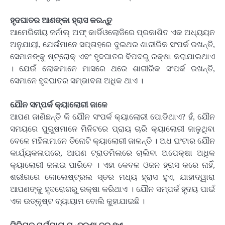
ହୃଦଘାତର ଆଶଙ୍କା ହ୍ରାସ କରନ୍ତୁ
ଆମେରିକୀୟ ଜର୍ନାଲ୍ ଅଫ୍ କାର୍ଡିଓଲୋଜିରେ ପ୍ରକାଶିତ ଏକ ଅଧ୍ୟୟନ
ଅନୁଯାୟୀ, ଯେଉଁମାନେ ସପ୍ତାହରେ ଦୁଇଥର ଶାରୀରିକ ସଂପର୍କ ରଖନ୍ତି,
ସେମାନଙ୍କୁ ଷ୍ଟ୍ରୋକ୍ ଏବଂ ହୃଦଘାତର ବିପଦରୁ ରକ୍ଷା କରାଯାଇଥାଏ
। ଯେଉଁ ଲୋକମାନେ ମାସରେ ଥରେ ଶାରୀରିକ ସଂପର୍କ ରଖନ୍ତି,
ସେମାନେ ହୃଦଘାତର ସମ୍ଭାବନା ଅଧିକ ଥାଏ ।
ଯୌନ ସମ୍ପର୍କ କ୍ୟାଲୋରୀ ଜାଳେ
ଆପଣ ଜାଣିଛନ୍ତି କି ଯୌନ ସଂପର୍କ କ୍ୟାଲୋରୀ ପୋଡିଥାଏ? ହଁ, ଯୌନ
ସମୟରେ ପୁରୁଷମାନେ ମିନିଟରେ ପ୍ରାୟ ଚାରି କ୍ୟାଲୋରୀ ଜାଳୁଥିବା
ବେଳେ ମହିଳାମାନେ ତିନୋଟି କ୍ୟାଲୋରୀ ଜାଳନ୍ତି । ଅଧ ଘଂଟାର ଯୌନ
କାର୍ଯ୍ୟକଳାପରେ, ଆପଣ ଟ୍ରାଡମିଲରେ ଚାଲିବା ଅପେକ୍ଷା ଅଧିକ
କ୍ୟାଲୋରୀ ଜଳାଇ ପାରିବେ । ଏହା କେବଳ ଓଜନ ହ୍ରାସ କରେ ନାହିଁ,
ଶରୀରରେ କୋଲେଷ୍ଟ୍ରଲ ସ୍ତର ମଧ୍ୟ ହ୍ରାସ ହୁଏ, ଯାହାଦ୍ୱାରା
ଆପଣଙ୍କୁ ହୃଦରୋଗରୁ ରକ୍ଷା କରିଥାଏ । ଯୌନ ସମ୍ପର୍କ ହୃଦୟ ପାଇଁ
ଏକ ଉତ୍କୃଷ୍ଟ ବ୍ୟାୟାମ ବୋଲି କୁହାଯାଇଛି ।