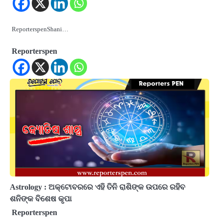
ReporterspenShani…
Reporterspen
Astrology : ଅକ୍ଟୋବରରେ ଏହି ତିନି ରାଶିଙ୍କ ଉପରେ ରହିବ
ଶନିଙ୍କ ବିଶେଷ କୃପା
Reporterspen