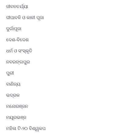
ଜୀବନଚର୍ଯ୍ୟା
ଦୀପାବଳି ଓ କାଳୀ ପୂଜା
ଦୁର୍ଗାପୂଜା
ଦେଶ-ବିଦେଶ
ଧର୍ମ ଓ ସଂସ୍କୃତି
ନବରଙ୍ଗପୁର
ପୁରୀ
ବାଣିଜ୍ୟ
ଭଦ୍ରକ
ମନୋରଞ୍ଜନ
ମୟୂରଭଞ୍ଜ
ମହିଳା ଟି-୨୦ ବିଶ୍ୱକପ