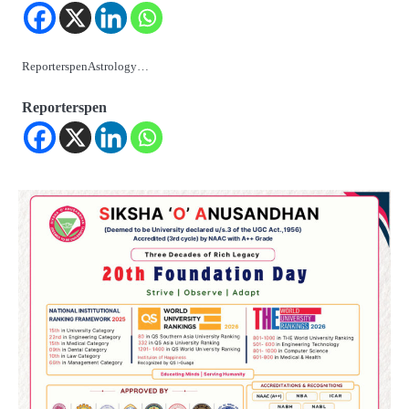
ReporterspenAstrology…
Reporterspen
2
‘ଭବିଷ୍ୟତ ପିଢିର ଆକାଂକ୍ଷାକୁ ପୂରଣ କରିବା
ଲାଗି ଶିକ୍ଷା ବ୍ୟବସ୍ଥାରେ ପରିବର୍ତ୍ତନ ଜରୁରୀ’
Reporters Pen
3
୨୨ଜଣ ବୁଣାକାରଙ୍କୁ ସନ୍ଥ କବୀର ହସ୍ତତନ୍ତ
ପୁରସ୍କାର ଏବଂ ଜାତୀୟ ହସ୍ତତନ୍ତ ପୁରସ୍କାର