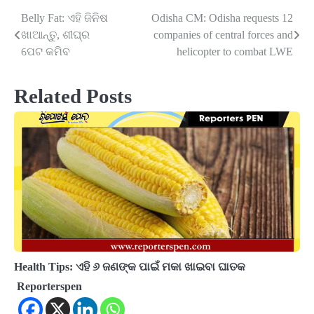
Belly Fat: ଏହି ଜିନିଷ
Odisha CM: Odisha requests 12
Post
ଖାଆନ୍ତୁ, ଶୀଘ୍ର
companies of central forces and
navigation
ପେଟ କମିବ
helicopter to combat LWE
Related Posts
Health Tips: ଏହି ୬ ଜଣଙ୍କ ପାଇଁ ମକା ଖାଇବା ଘାତକ
Reporterspen