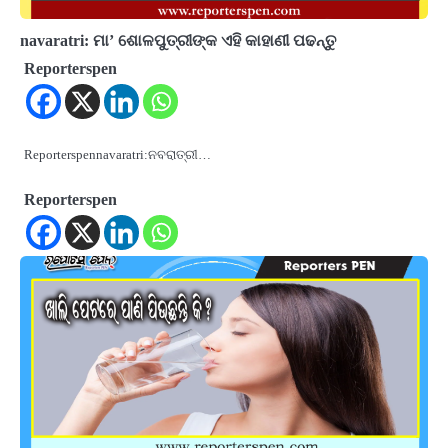
navaratri: ମା’ ଶୋଳପୁତ୍ରୀଙ୍କ ଏହି କାହାଣୀ ପଢନ୍ତୁ
Reporterspen
Reporterspennavaratri:ନବରାତ୍ରୀ…
Reporterspen