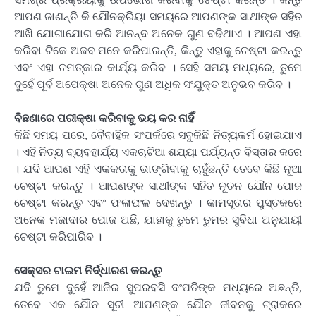
ଆପଣ ଜାଣନ୍ତି କି ଯୌନକ୍ରିୟା ସମୟରେ ଆପଣଙ୍କ ସାଥୀଙ୍କ ସହିତ
ଆଖି ଯୋଗାଯୋଗ କରି ଆନନ୍ଦ ଅନେକ ଗୁଣ ବଢିଥାଏ । ଆପଣ ଏହା
କରିବା ଟିକେ ଅଜବ ମନେ କରିପାରନ୍ତି, କିନ୍ତୁ ଏହାକୁ ଚେଷ୍ଟା କରନ୍ତୁ
ଏବଂ ଏହା ଚମତ୍କାର କାର୍ଯ୍ୟ କରିବ । ସେହି ସମୟ ମଧ୍ୟରେ, ତୁମେ
ଦୁହେଁ ପୂର୍ବ ଅପେକ୍ଷା ଅନେକ ଗୁଣ ଅଧିକ ସଂଯୁକ୍ତ ଅନୁଭବ କରିବ ।
ବିଛଣାରେ ପରୀକ୍ଷା କରିବାକୁ ଭୟ କର ନାହିଁ
କିଛି ସମୟ ପରେ, ବୈବାହିକ ସଂପର୍କରେ ସବୁକିଛି ନିତ୍ୟକର୍ମ ହୋଇଯାଏ
। ଏହି ନିତ୍ୟ ବ୍ୟବହାର୍ଯ୍ୟ ଏକଚାଟିଆ ଶଯ୍ୟା ପର୍ଯ୍ୟନ୍ତ ବିସ୍ତାର କରେ
। ଯଦି ଆପଣ ଏହି ଏକକତାକୁ ଭାଙ୍ଗିବାକୁ ଚାହୁଁଛନ୍ତି ତେବେ କିଛି ନୂଆ
ଚେଷ୍ଟା କରନ୍ତୁ । ଆପଣଙ୍କ ସାଥୀଙ୍କ ସହିତ ନୂତନ ଯୌନ ପୋଜ
ଚେଷ୍ଟା କରନ୍ତୁ ଏବଂ ଫଳାଫଳ ଦେଖନ୍ତୁ । କାମସୂତାର ପୁସ୍ତକରେ
ଅନେକ ମଜାଦାର ପୋଜ ଅଛି, ଯାହାକୁ ତୁମେ ତୁମର ସୁବିଧା ଅନୁଯାୟୀ
ଚେଷ୍ଟା କରିପାରିବ ।
ସେକ୍ସର ଟାଇମ ନିର୍ଦ୍ଧାରଣ କରନ୍ତୁ
ଯଦି ତୁମେ ଦୁହେଁ ଆଜିର ସୁପରବସି ଦଂପତିଙ୍କ ମଧ୍ୟରେ ଅଛନ୍ତି,
ତେବେ ଏକ ଯୌନ ସୂଚୀ ଆପଣଙ୍କ ଯୌନ ଜୀବନକୁ ଟ୍ରାକରେ