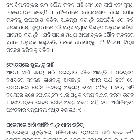
ଦଂପତିମାନଙ୍କର ଭଲ ଯୌନ ଜୀବନ ଅଛି ସେମାନେ ଦୀର୍ଘ ଏବଂ ସୁସ୍ଥ
ଜୀବନଯାପନ କରନ୍ତି । ମହିଳାମାନେ ମେନୋପୋଜ ପରେ ଯୌନ
ଜୀବନକୁ ଉପଭୋଗ କରିବା ଆରମ୍ଭ କରନ୍ତି ଯେପରିକି ୪୦ ବର୍ଷ
ବୟସ ପରେ, ପୁରୁଷମାନେ ଏହି ବୟସ ଦ୍ୱାରା ବିରକ୍ତ ଅନୁଭବ କରିବା
ଆରମ୍ଭ କରନ୍ତି । ଯଦି ଆପଣ ମଧ୍ୟ ଆପଣଙ୍କର ଯୌନ ଜୀବନରେ
ସମାନ ଅନୁଭବ କରୁଛନ୍ତି, ତେବେ ଆପଣଙ୍କୁ ଏହି ବିଶେଷ ଟିପ୍ସ
ଗ୍ରହଣ କରିବାକୁ ପଡିବ ।
ଫୋରପ୍ଲେ ଭୁଲନ୍ତୁ ନାହିଁ
ଆପଣ ଦୀର୍ଘ ସମୟ ଧରି ପରସ୍ପର ସହିତ ଅଛନ୍ତି । ପରସ୍ପର
ବିଷୟରେ ସବୁକିଛି ଜାଣିବାକୁ ଆସିଛନ୍ତି । ଏହାର ଅର୍ଥ ନୁହେଁ ଯେ
ଫୋରପ୍ଲେ ଯୌନ ଜୀବନରୁ ଅଦୃଶ୍ୟ ହେବା ଉଚିତ୍ । ବରଂ, ଏହି
ବୟସରେ ଜଣେ ଫୋରପ୍ଲେ ପାଇଁ ଅଧିକ ସମୟ ବାହାର କରିବା ଉଚିତ୍
। ଫୋରପ୍ଲେ କେବଳ ଯୌନ ଅବଧି ବଢାଏ ନାହିଁ, ବରଂ ଅର୍ଗାଜିମ୍ରେ
ପହଂଚିବାର ସମ୍ଭାବନା ମଧ୍ୟ ବଢାଇଥାଏ ।
ପ୍ରେମରେ ଆଖି କାହିଁକି ବନ୍ଦ ହେବା ଉଚିତ୍‌
ଅନ୍ତରଙ୍ଗ ମୁହୂର୍ତ୍ତରେ, ମହିଳାମାନେ ପ୍ରାୟତଃ ଆଖି ବନ୍ଦ କରି
ସମଗ୍ର ପ୍ରକ୍ରିୟାକୁ ଉପଭୋଗ କରିବାକୁ ଚେଷ୍ଟା କରନ୍ତି । କିନ୍ତୁ