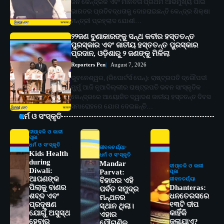
ଜନ କୈନ୍ଦ୍ରିକ ଏବଂ ମାନବତା ପ୍ରଥମ ଆଭିମୁଖ୍ୟ ପାଇଁ
ଭାରତର ପ୍ରତିବଦ୍ଧତାକୁ ଦୋହରାଇଛନ୍ତି କେନ୍ଦ୍ର ଶିକ୍ଷା
ମନ୍ତ୍ରୀ ପ୍ରହ୍ଲାଦ ଯୋଶୀ…
୨୨ଜଣ ବୁଣାକାରଙ୍କୁ ସନ୍ଥ କବୀର ହସ୍ତତନ୍ତ
ପୁରସ୍କାର ଏବଂ ଜାତୀୟ ହସ୍ତତନ୍ତ ପୁରସ୍କାର
ପ୍ରଦାନ, ଓଡ଼ିଶାରୁ ୨ ଜଣଙ୍କୁ ମିଳିଲା
Reporters Pen
August 7, 2026
ଭୁବନେଶ୍ୱର, (ରିପୋର୍ଟର୍ସ ପେନ୍‌): ରାଷ୍ଟ୍ରପତି ଦ୍ରୌପଦୀ
ମୁର୍ମୁ ଆଜି ନୂଆଦିଲ୍ଲୀର ରାଷ୍ଟ୍ରପତି ଭବନ ସାଂସ୍କୃତିକ
କେନ୍ଦ୍ରରେ ଆୟୋଜିତ ଦ୍ୱାଦଶ ଜାତୀୟ ହସ୍ତତନ୍ତ ଦିବସ
ସମାରୋହରେ ଯୋଗ ଦେଇଛନ୍ତି…
ଧର୍ମ ଓ ସଂସ୍କୃତି
ଦୀପାବଳି ଓ କାଳୀ
ପୂଜା
ଧର୍ମ ଓ ସଂସ୍କୃତି
ଜୀବନଚର୍ଯ୍ୟା
Kids Health
ଧର୍ମ ଓ ସଂସ୍କୃତି
during
Mandar
ଦୀପାବଳି ଓ କାଳୀ
Diwali:
Parvat:
ପୂଜା
ଆପଣଙ୍କ
ଜୀବନଚର୍ଯ୍ୟା
ବିହାରର ଏହି
ପିଲାକୁ ବାଣର
Dhanteras:
ପର୍ବତ ସମୁଦ୍ର
ଶବ୍ଦ ଏବଂ
ଧନତେରସରେ
ମନ୍ଥନର
ପ୍ରଦୂଷଣ
୧୩ଟି ଦୀପ
ସ୍ଥାନ ଥିଲା।
ଯୋଗୁଁ ଅସୁସ୍ଥ
କାହିଁକି
ଏହାର
ହେବାରୁ
ଜଳାଯାଏ?
ପୌରାଣିକ