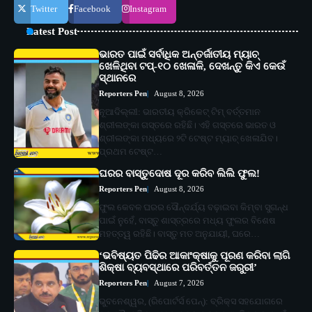
Twitter
Facebook
Instagram
Latest Post
ଭାରତ ପାଇଁ ସର୍ବାଧିକ ଅନ୍ତର୍ଜାତୀୟ ମ୍ୟାଚ୍
ଖେଳିଥିବା ଟପ୍-୧୦ ଖେଳାଳି, ଦେଖନ୍ତୁ କିଏ କେଉଁ
ସ୍ଥାନରେ
Reporters Pen
August 8, 2026
ନୂଆଦିଲ୍ଲୀ: ଭାରତୀୟ କ୍ରିକେଟ୍ ଟିମ୍ ବର୍ତ୍ତମାନ
ଶ୍ରୀଲଙ୍କା ଗସ୍ତରେ ରହିଛି। ଏହି ଗସ୍ତରେ ଭାରତ ଓ
ଶ୍ରୀଲଙ୍କା ମଧ୍ୟରେ ୨ଟି ଟେଷ୍ଟ ମ୍ୟାଚ୍ ଖେଳାଯିବ।
ପ୍ରଥମ ଟେଷ୍ଟ…
ଘରର ବାସ୍ତୁଦୋଷ ଦୂର କରିବ ଲିଲି ଫୁଲ!
Reporters Pen
August 8, 2026
ଫୁଲ କେବଳ ଘରର ସୌନ୍ଦର୍ଯ୍ୟ ବଢ଼ାଇବା କିମ୍ବା ସୁଗନ୍ଧ
ପାଇଁ ନୁହେଁ, ବାସ୍ତୁ ଶାସ୍ତ୍ରରେ ମଧ୍ୟ ଫୁଲର ବିଶେଷ
ମହତ୍ତ୍ୱ ରହିଛି। ବାସ୍ତୁ ମତ ଅନୁଯାୟୀ, ଘରେ…
‘ଭବିଷ୍ୟତ ପିଢିର ଆକାଂକ୍ଷାକୁ ପୂରଣ କରିବା ଲାଗି
ଶିକ୍ଷା ବ୍ୟବସ୍ଥାରେ ପରିବର୍ତ୍ତନ ଜରୁରୀ’
Reporters Pen
August 7, 2026
ଭୁବନେଶ୍ୱର, (ରିପୋର୍ଟର୍ସ ପେନ୍‌): ବ୍ରିକ୍ସ ସହଯୋଗରେ