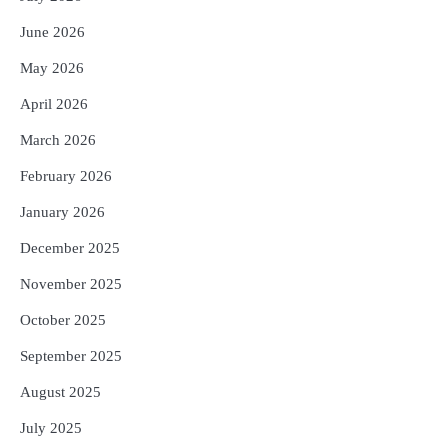
ପ୍ରଦାନ, ଓଡ଼ିଶାରୁ ୨ ଜଣଙ୍କୁ ମିଳିଲା
Reporters Pen
June 2026
4
ଡିବିଟି ମାଧ୍ୟମରେ କ୍ଷତିଗ୍ରସ୍ତଙ୍କୁ
May 2026
କ୍ଷତିପୂରଣ ଦେବାକୁ ରାଜସ୍ୱ ମନ୍ତ୍ରୀଙ୍କ
ନିର୍ଦ୍ଦେଶ
Reporters Pen
April 2026
5
ଓଡ଼ିଶା ଫୁଡ୍ ପ୍ରୋ ୨୦୨୬ : ୪୩,୪୩୭ କୋଟି
March 2026
ଟଙ୍କାର ନିବେଶ ପ୍ରସ୍ତାବ ହାସଲ
February 2026
Reporters Pen
January 2026
December 2025
November 2025
October 2025
September 2025
August 2025
July 2025