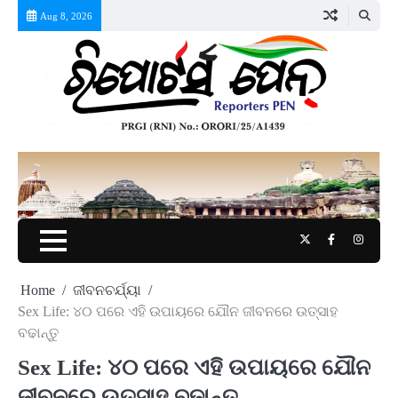
Skip
Aug 8, 2026
to
content
Twitter
Facebook
Instag
Home
ଜୀବନଚର୍ଯ୍ୟା
Sex Life: ୪୦ ପରେ ଏହି ଉପାୟରେ ଯୌନ ଜୀବନରେ ଉତ୍ସାହ
ବଢାନ୍ତୁ
Sex Life: ୪୦ ପରେ ଏହି ଉପାୟରେ ଯୌନ
ଜୀବନରେ ଉତ୍ସାହ ବଢାନ୍ତୁ