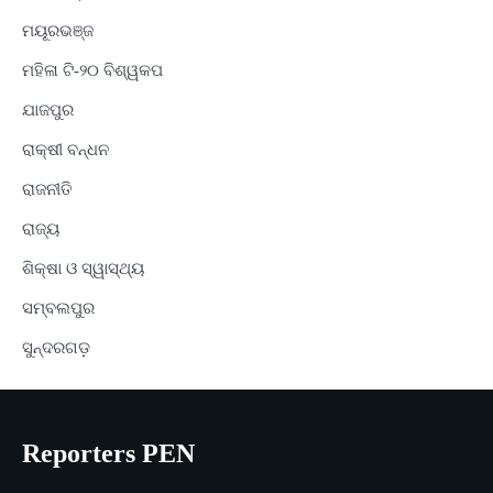
ମୟୂରଭଞ୍ଜ
ମହିଳା ଟି-୨୦ ବିଶ୍ୱକପ
ଯାଜପୁର
ରାକ୍ଷୀ ବନ୍ଧନ
ରାଜନୀତି
ରାଜ୍ୟ
ଶିକ୍ଷା ଓ ସ୍ୱାସ୍ଥ୍ୟ
ସମ୍ବଲପୁର
ସୁନ୍ଦରଗଡ଼
Reporters PEN