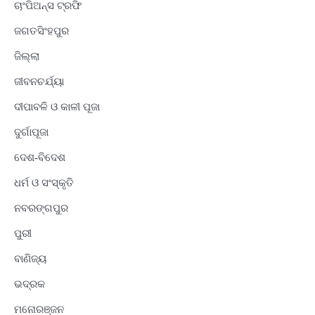
ଚାଂପିଅନ୍ସ ଟ୍ରଫି
ଜଗତସିଂହପୁର
ଜିଲ୍ଲା
ଜୀବନଚର୍ଯ୍ୟା
ଦୀପାବଳି ଓ କାଳୀ ପୂଜା
ଦୁର୍ଗାପୂଜା
ଦେଶ-ବିଦେଶ
ଧର୍ମ ଓ ସଂସ୍କୃତି
ନବରଙ୍ଗପୁର
ପୁରୀ
ବାଣିଜ୍ୟ
ଭଦ୍ରକ
ମନୋରଞ୍ଜନ