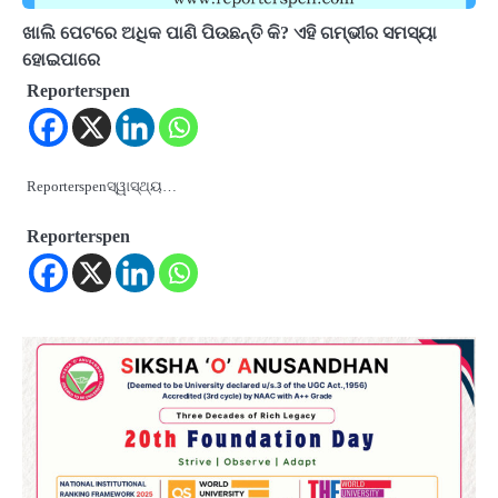
ଖାଲି ପେଟରେ ଅଧିକ ପାଣି ପିଉଛନ୍ତି କି? ଏହି ଗମ୍ଭୀର ସମସ୍ୟା
ହୋଇପାରେ
Reporterspen
Reporterspenସ୍ୱାସ୍ଥ୍ୟ…
Reporterspen
2
‘ଭବିଷ୍ୟତ ପିଢିର ଆକାଂକ୍ଷାକୁ ପୂରଣ କରିବା