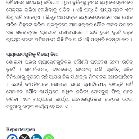
ରଖିବାରେ ସାହାଯ୍ୟ କରିଥାଏ । ତୁମ ଦୁହିଁଙ୍କୁ ତୁମର କ୍ୟାଲେଣ୍ଡରରେ
ସେକ୍ସର ତାରିଖ ଲେଖିବାକୁ ପଡିବ । ଏହି ପଦ୍ଧତି ହାସ୍ୟାସ୍ପଦ ଏବଂ
ଶିଶୁ ପରି ମନେହୁଏ । କିନ୍ତୁ ଆପଣଙ୍କ କ୍ୟାଲେଣ୍ଡରରେ ଏକ ଯୌନ
ତାରିଖ ଚିହ୍ନଟ କରିବା ପ୍ରକୃତରେ ଆପଣଙ୍କର ଯୌନ ଜୀବନ ଉପରେ
ଏକ ସକରାତ୍ମକ ପ୍ରଭାବ ପକାଇପାରେ । ଯଦି ତୁମେ ଦୁହେଁ ବହୁତ
ବ୍ୟସ୍ତ ତେବେ ଅତିକମରେ କିଛି ଦିନ ପାଇଁ ଏହି ପଦ୍ଧତି ଚେଷ୍ଟା କର ।
ଗ୍ୟାଜେଟଗୁଡିକୁ ବିଦାୟ ଦିଅ
ଶୋଇବା ଘରର ଗ୍ୟାଜେଟଗୁଡିକର କୌଣସି ପ୍ରବେଶ ହେବା ଉଚିତ୍
ନୁହେଁ । ସ୍ମାର୍ଟଫୋନ୍‌, ଟାବଲେଟ୍‌, ଲାପଟପ୍ ଭଳି ସ୍କ୍ରିନ୍ ସହିତ
ଜିନିଷଠାରୁ ଦୂରରେ ରହି ଆପଣ ନିଜ ସାଥୀଙ୍କ ନିକଟତର ହୋଇପାରିବେ
। ଯେଉଁ ଦଂପତିମାନେ ଶୋଇବା ଘରେ ସ୍ମାର୍ଟଫୋନ୍ ରଖନ୍ତି ନାହିଁ
ସେମାନେ ଯୌନ କାର୍ଯ୍ୟରେ ଅଧିକ ଜଡିତ! ଫେସବୁକ୍ ଫିଡ୍ ଯାଂଚ
କରିବା ଏବଂ ଶଯ୍ୟାରେ କାର୍ଯ୍ୟ ଇମେଲଗୁଡିକର ଉତ୍ତର ଦେବା
ସବୁଠାରୁ ଖରାପ କାର୍ଯ୍ୟ ହୋଇଥାଏ ।
Reporterspen