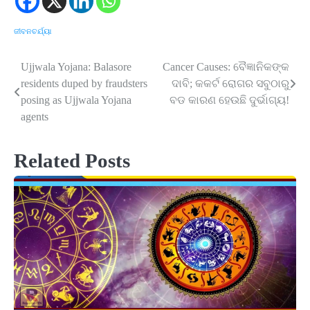
ଜୀବନଚର୍ଯ୍ୟା
Ujjwala Yojana: Balasore
Cancer Causes: ବୈଜ୍ଞାନିକଙ୍କ
Post
residents duped by fraudsters
ଦାବି; କକର୍ଟ ରୋଗର ସବୁଠାରୁ
navigation
posing as Ujjwala Yojana
ବଡ କାରଣ ହେଉଛି ଦୁର୍ଭାଗ୍ୟ!
agents
Related Posts