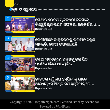
ସୋଆର ୨୦ତମ ପ୍ରତିଷ୍ଠା ଦିବସରେ
2025
ବିଶ୍ୱବିଦ୍ୟାଳୟର ସଫଳତା, ଉତ୍କର୍ଷତା ଓ
ଅଗ୍ରଗତିର ସ୍ମୃତିଚାରଣ
ଶିକ୍ଷା ଓ ସ୍ୱାସ୍ଥ୍ୟ
Reporters Pen
3
ରୋଗୀମାନେ ଡାକ୍ତରଙ୍କୁ ଭଗବାନ ସଦୃଶ
ମାନନ୍ତି: ସୋଆ ଉପସଭାପତି
Reporters Pen
4
ସୋଆ ଏସ୍‌ଏଚ୍‌ଏମ୍ ପକ୍ଷରୁ ରଜ ପିଠା
ପ୍ରତିଯୋଗିତା ଆୟୋଜିତ
Reporters Pen
5
ଭାରତର ଦ୍ୱିତୀୟ ହସ୍ପିଟାଲ୍ ଭାବେ
ଆଇଏମ୍‌ଏସ୍ ଆଣ୍ଡ ସମ ହସ୍ପିଟାଲ୍‌ରେ
ଅତ୍ୟାଧୁନିକ ଡିଜିସ୍କାନର ସ୍ଥାପନ
Reporters Pen
1
ସୋଆ ପକ୍ଷରୁ ରାୱେ କାର୍ଯ୍ୟକ୍ରମ ଅଧୀନରେ
୧୧ଟି ଗ୍ରାମରେ ୧୬ଟି କୃଷକ ପ୍ରଶିକ୍ଷଣ
କାର୍ଯ୍ୟକ୍ରମ ଆୟୋଜିତ
Reporters Pen
2
ସୋଆର ୨୦ତମ ପ୍ରତିଷ୍ଠା ଦିବସରେ
Copyright © 2024 Reporterspen.com | Verified News by
Ascendoor
|
ବିଶ୍ୱବିଦ୍ୟାଳୟର ସଫଳତା, ଉତ୍କର୍ଷତା ଓ
Powered by
WordPress
.
ଅଗ୍ରଗତିର ସ୍ମୃତିଚାରଣ
Reporters Pen