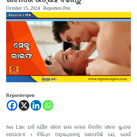
October 15, 2024
Reporters Pen
Reporterspen
Sex Life: ଯଦି ଯୌନ ଜୀବନ ଭଲ ତେବେ ବିବାହିତ ଜୀବନ ସୁନ୍ଦର
ହୋଇଥାଏ । ବିଭିନ୍ନ ଅନୁସନ୍ଧାନରୁ ଜଣାପଡିଛି ଯେ, ଯେଉଁ