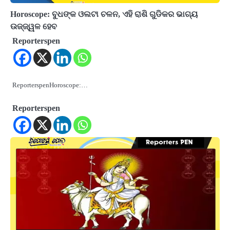
Horoscope: ବୁଧଙ୍କ ଓଲଟା ଚଳନ, ଏହି ରାଶି ଗୁଡିକର ଭାଗ୍ୟ
ଉଜ୍ଜ୍ୱଳ ହେବ
Reporterspen
ReporterspenHoroscope:…
Reporterspen