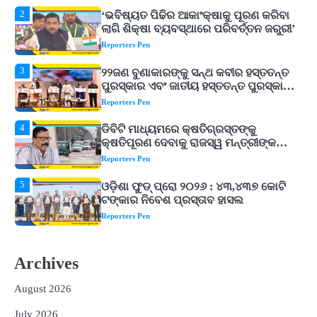
3
୨୨ଜଣ ବୁଣାକାରଙ୍କୁ ସନ୍ଥ କବୀର ହସ୍ତତନ୍ତ
ପୁରସ୍କାର ଏବଂ ଜାତୀୟ ହସ୍ତତନ୍ତ ପୁରସ୍କାର
ପ୍ରଦାନ, ଓଡ଼ିଶାରୁ ୨ ଜଣଙ୍କୁ ମିଳିଲା
Reporters Pen
4
ଡିବିଟି ମାଧ୍ୟମରେ କ୍ଷତିଗ୍ରସ୍ତଙ୍କୁ
କ୍ଷତିପୂରଣ ଦେବାକୁ ରାଜସ୍ୱ ମନ୍ତ୍ରୀଙ୍କ
ନିର୍ଦ୍ଦେଶ
Reporters Pen
5
ଓଡ଼ିଶା ଫୁଡ୍ ପ୍ରୋ ୨୦୨୬ : ୪୩,୪୩୭ କୋଟି
ଟଙ୍କାର ନିବେଶ ପ୍ରସ୍ତାବ ହାସଲ
Reporters Pen
1
ଘରର ବାସ୍ତୁଦୋଷ ଦୂର କରିବ ଲିଲି ଫୁଲ!
Reporters Pen
2
‘ଭବିଷ୍ୟତ ପିଢିର ଆକାଂକ୍ଷାକୁ ପୂରଣ କରିବା
ଲାଗି ଶିକ୍ଷା ବ୍ୟବସ୍ଥାରେ ପରିବର୍ତ୍ତନ ଜରୁରୀ’
Archives
Reporters Pen
August 2026
3
୨୨ଜଣ ବୁଣାକାରଙ୍କୁ ସନ୍ଥ କବୀର ହସ୍ତତନ୍ତ
ପୁରସ୍କାର ଏବଂ ଜାତୀୟ ହସ୍ତତନ୍ତ ପୁରସ୍କାର
July 2026