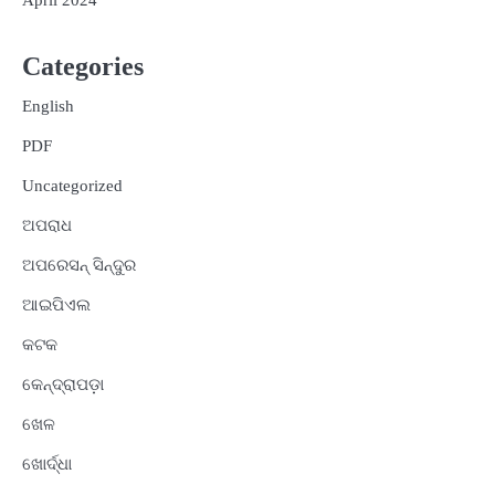
Categories
English
PDF
Uncategorized
ଅପରାଧ
ଅପରେସନ୍ ସିନ୍ଦୁର
ଆଇପିଏଲ
କଟକ
କେନ୍ଦ୍ରାପଡ଼ା
ଖେଳ
ଖୋର୍ଦ୍ଧା