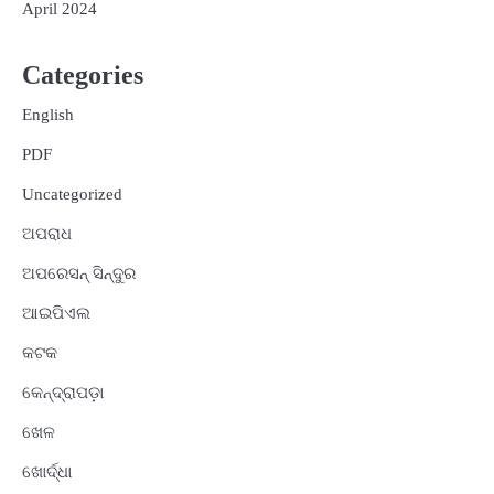
April 2024
Categories
English
PDF
Uncategorized
ଅପରାଧ
ଅପରେସନ୍ ସିନ୍ଦୁର
ଆଇପିଏଲ
କଟକ
କେନ୍ଦ୍ରାପଡ଼ା
ଖେଳ
ଖୋର୍ଦ୍ଧା