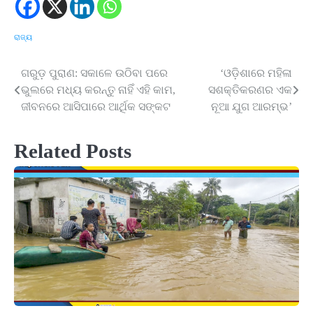
ରାଜ୍ୟ
ଗରୁଡ଼ ପୁରାଣ: ସକାଳେ ଉଠିବା ପରେ
‘ଓଡ଼ିଶାରେ ମହିଳା
Post
ଭୁଲରେ ମଧ୍ୟ କରନ୍ତୁ ନାହିଁ ଏହି କାମ,
ସଶକ୍ତିକରଣର ଏକ
navigation
ଜୀବନରେ ଆସିପାରେ ଆର୍ଥିକ ସଙ୍କଟ
ନୂଆ ଯୁଗ ଆରମ୍ଭ’
Related Posts