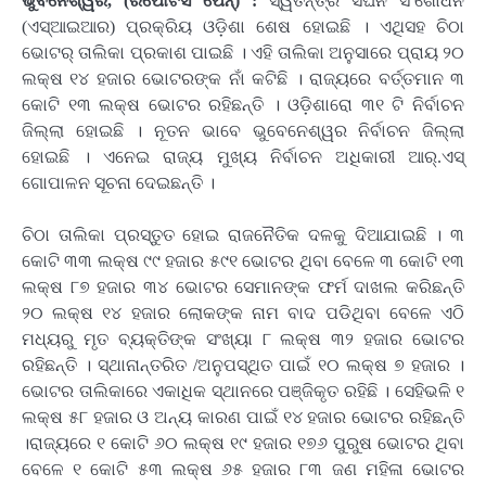
ଭୁବନେଶ୍ୱର, (ରିପୋଟର୍ସ ପେନ୍‌) :
ସ୍ୱତନ୍ତ୍ର ସଘନ ସଂଶୋଧନ
(ଏସ୍‌ଆଇଆର) ପ୍ରକ୍ରିୟ ଓଡ଼ିଶା ଶେଷ ହୋଇଛି । ଏଥିସହ ଚିଠା
ଭୋଟର୍ ତାଲିକା ପ୍ରକାଶ ପାଇଛି । ଏହି ତାଲିକା ଅନୁସାରେ ପ୍ରାୟ ୨୦
ଲକ୍ଷ ୧୪ ହଜାର ଭୋଟରଙ୍କ ନାଁ କଟିଛି । ରାଜ୍ୟରେ ବର୍ତ୍ତମାନ ୩
କୋଟି ୧୩ ଲକ୍ଷ ଭୋଟର ରହିଛନ୍ତି । ଓଡ଼ିଶାରୋ ୩୧ ଟି ନିର୍ବାଚନ
ଜିଲ୍ଲା ହୋଇଛି । ନୂତନ ଭାବେ ଭୁବେନେଶ୍ୱର ନିର୍ବାଚନ ଜିଲ୍ଲା
ହୋଇଛି । ଏନେଇ ରାଜ୍ୟ ମୁଖ୍ୟ ନିର୍ବାଚନ ଅଧିକାରୀ ଆର୍‌.ଏସ୍
ଗୋପାଳନ ସୂଚନା ଦେଇଛନ୍ତି ।
ଚିଠା ତାଲିକା ପ୍ରସ୍ତୁତ ହୋଇ ରାଜନୈତିକ ଦଳକୁ ଦିଆଯାଇଛି । ୩
କୋଟି ୩୩ ଲକ୍ଷ ୯୯ ହଜାର ୫୯୧ ଭୋଟର ଥିବା ବେଳେ ୩ କୋଟି ୧୩
ଲକ୍ଷ ୮୭ ହଜାର ୩୪ ଭୋଟର ସେମାନଙ୍କ ଫର୍ମ ଦାଖଲ କରିଛନ୍ତି
୨୦ ଲକ୍ଷ ୧୪ ହଜାର ଲୋକଙ୍କ ନାମ ବାଦ ପଡିଥିବା ବେଳେ ଏଠି
ମଧ୍ୟରୁ ମୃତ ବ୍ୟକ୍ତିଙ୍କ ସଂଖ୍ୟା ୮ ଲକ୍ଷ ୩୨ ହଜାର ଭୋଟର
ରହିଛନ୍ତି । ସ୍ଥାନାନ୍ତରିତ /ଅନୁପସ୍ଥିତ ପାଇଁ ୧୦ ଲକ୍ଷ ୭ ହଜାର ।
ଭୋଟର ତାଲିକାରେ ଏକାଧିକ ସ୍ଥାନରେ ପଞ୍ଜିକୃତ ରହିଛି । ସେହିଭଳି ୧
ଲକ୍ଷ ୫୮ ହଜାର ଓ ଅନ୍ୟ କାରଣ ପାଇଁ ୧୪ ହଜାର ଭୋଟର ରହିଛନ୍ତି
।ରାଜ୍ୟରେ ୧ କୋଟି ୬୦ ଲକ୍ଷ ୧୯ ହଜାର ୧୭୬ ପୁରୁଷ ଭୋଟର ଥିବା
ବେଳେ ୧ କୋଟି ୫୩ ଲକ୍ଷ ୬୫ ହଜାର ୮୩ ଜଣ ମହିଳା ଭୋଟର