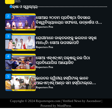
2025
ବିଶ୍ୱବିଦ୍ୟାଳୟର ସଫଳତା, ଉତ୍କର୍ଷତା ଓ
ଶିକ୍ଷା ଓ ସ୍ୱାସ୍ଥ୍ୟ
ଅଗ୍ରଗତିର ସ୍ମୃତିଚାରଣ
Reporters Pen
3
ରୋଗୀମାନେ ଡାକ୍ତରଙ୍କୁ ଭଗବାନ ସଦୃଶ
ମାନନ୍ତି: ସୋଆ ଉପସଭାପତି
Reporters Pen
4
ସୋଆ ଏସ୍‌ଏଚ୍‌ଏମ୍ ପକ୍ଷରୁ ରଜ ପିଠା
ପ୍ରତିଯୋଗିତା ଆୟୋଜିତ
Reporters Pen
5
ଭାରତର ଦ୍ୱିତୀୟ ହସ୍ପିଟାଲ୍ ଭାବେ
ଆଇଏମ୍‌ଏସ୍ ଆଣ୍ଡ ସମ ହସ୍ପିଟାଲ୍‌ରେ
ଅତ୍ୟାଧୁନିକ ଡିଜିସ୍କାନର ସ୍ଥାପନ
Reporters Pen
1
ସୋଆ ପକ୍ଷରୁ ରାୱେ କାର୍ଯ୍ୟକ୍ରମ ଅଧୀନରେ
୧୧ଟି ଗ୍ରାମରେ ୧୬ଟି କୃଷକ ପ୍ରଶିକ୍ଷଣ
କାର୍ଯ୍ୟକ୍ରମ ଆୟୋଜିତ
Reporters Pen
2
ସୋଆର ୨୦ତମ ପ୍ରତିଷ୍ଠା ଦିବସରେ
Copyright © 2024 Reporterspen.com | Verified News by
Ascendoor
|
ବିଶ୍ୱବିଦ୍ୟାଳୟର ସଫଳତା, ଉତ୍କର୍ଷତା ଓ
Powered by
WordPress
.
ଅଗ୍ରଗତିର ସ୍ମୃତିଚାରଣ
Reporters Pen