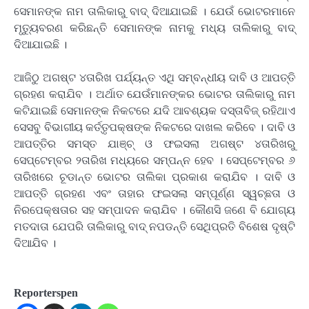
ସେମାନଙ୍କ ନାମ ତାଲିକାରୁ ବାଦ୍ ଦିଆଯାଇଛି । ଯେଉଁ ଭୋଟରମାନେ
ମୃତ୍ୟୁବରଣ କରିଛନ୍ତି ସେମାନଙ୍କ ନାମକୁ ମଧ୍ୟ ତାଲିକାରୁ ବାଦ୍
ଦିଆଯାଇଛି ।
ଆଜିଠୁ ଅଗଷ୍ଟ ୪ତାରିଖ ପର୍ଯ୍ୟନ୍ତ ଏଥି ସମ୍ବନ୍ଧୀୟ ଦାବି ଓ ଆପତ୍ତି
ଗ୍ରହଣ କରାଯିବ । ଅର୍ଥାତ ଯେଉଁମାନଙ୍କର ଭୋଟର ତାଲିକାରୁ ନାମ
କଟିଯାଇଛି ସେମାନଙ୍କ ନିକଟରେ ଯଦି ଆବଶ୍ୟକ ଦସ୍ତାବିଜ୍ ରହିଥାଏ
ସେସବୁ ବିଭାଗୀୟ କର୍ତ୍ତୃପକ୍ଷଙ୍କ ନିକଟରେ ଦାଖଲ କରିବେ । ଦାବି ଓ
ଆପତ୍ତିର ସମସ୍ତ ଯାଞ୍ଚ୍ ଓ ଫଇସଲା ଅଗଷ୍ଟ ୪ତାରିଖରୁ
ସେପ୍ଟେମ୍ବର ୨ତାରିଖ ମଧ୍ୟରେ ସମ୍ପନ୍ନ ହେବ । ସେପ୍ଟେମ୍ବର ୬
ତାରିଖରେ ଚୂଡାନ୍ତ ଭୋଟର ତାଲିକା ପ୍ରକାଶ କରାଯିବ । ଦାବି ଓ
ଆପତ୍ତି ଗ୍ରହଣ ଏବଂ ତାହାର ଫଇସଲା ସମ୍ପୂର୍ଣ୍ଣ ସ୍ୱଚ୍‌ଛତା ଓ
ନିରପେକ୍ଷତାର ସହ ସମ୍ପାଦନ କରାଯିବ । କୌଣସି ଜଣେ ବି ଯୋଗ୍ୟ
ମତଦାତା ଯେପରି ତାଲିକାରୁ ବାଦ୍ ନପଡନ୍ତି ସେଥିପ୍ରତି ବିଶେଷ ଦୃଷ୍ଟି
ଦିଆଯିବ ।
Reporterspen