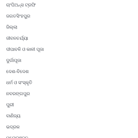
ଚାଂପିଅନ୍ସ ଟ୍ରଫି
ଜଗତସିଂହପୁର
ଜିଲ୍ଲା
ଜୀବନଚର୍ଯ୍ୟା
ଦୀପାବଳି ଓ କାଳୀ ପୂଜା
ଦୁର୍ଗାପୂଜା
ଦେଶ-ବିଦେଶ
ଧର୍ମ ଓ ସଂସ୍କୃତି
ନବରଙ୍ଗପୁର
ପୁରୀ
ବାଣିଜ୍ୟ
ଭଦ୍ରକ