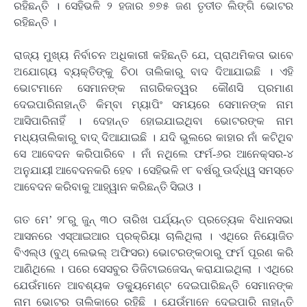
ରହିଛନ୍ତି । ସେହିଭଳି ୨ ହଜାର ୭୭୫ ଜଣ ତୃତୀତ ଲିଙ୍ଗି ଭୋଟର
ରହିଛନ୍ତି ।
ରାଜ୍ୟ ମୁଖ୍ୟ ନିର୍ବାଚନ ଅଧିକାରୀ କହିଛନ୍ତି ଯେ, ପ୍ରାଥମିକତା ଭାବେ
ଅଯୋଗ୍ୟ ବ୍ୟକ୍ତିଙ୍କୁ ଚିଠା ତାଲିକାରୁ ବାଦ ଦିଆଯାଇଛି । ଏହି
ଭୋଟମାନେ ସେମାନଙ୍କ ନାଗରିକତ୍ୱର କୌଣସି ପ୍ରମାଣ
ଦେଇପାରିନାହାନ୍ତି କିମ୍ବା ମ୍ୟାପିଂ ସମୟରେ ସେମାନଙ୍କ ନାମ
ଆସିପାରିନାହିଁ । ଦେହାନ୍ତ ହୋଇଯାଇଥିବା ଭୋଟରଙ୍କ ନାମ
ମଧ୍ୟତାଲିକାରୁ ବାଦ୍ ଦିଆଯାଇଛି । ଯଦି ଭୁଲରେ କାହାର ନାଁ କଟିଥିବ
ସେ ଆବେଦନ କରିପାରିବେ । ନାଁ ନଥିଲେ ଫର୍ମ-୬ର ଆନେକ୍ସର-୪
ଅନୁଯାୟୀ ଆବେଦନକରି ହେବ । ସେହିଭଳି ୧୮ ବର୍ଷରୁ ଊର୍ଦ୍ଧ୍ୱ ସମସ୍ତେ
ଆବେଦନ କରିବାକୁ ଆହ୍ୱାନ କରିଛନ୍ତି ସିଇଓ ।
ଗତ ମେ’ ୨୮ରୁ ଜୁନ୍ ୩୦ ତାରିଖ ପର୍ଯ୍ୟନ୍ତ ପ୍ରତ୍ୟେକ ବିଧାନସଭା
ଆସନରେ ଏସ୍‌ଆଇଆର ପ୍ରକ୍ରିୟା ଚାଲିଥିଲା । ଏଥିରେ ନିୟୋଜିତ
ବିଏଲ୍‌ଓ (ବୁଥ୍ ଲେଭଲ୍ ଅଫିସର) ଭୋଟରଙ୍କଠାରୁ ଫର୍ମ ପୂରଣ କରି
ଆଣିଥିଲେ । ପରେ ସେସବୁର ଡିଜିଟାଇଜେସନ୍ କରାଯାଇଥିଲା । ଏଥିରେ
ଯେଉଁମାନେ ଆବଶ୍ୟକ ଡକ୍ୟୁମେଣ୍ଟ ଦେଇପାରିଛନ୍ତି ସେମାନଙ୍କ
ନାମ ଭୋଟର ତାଲିକାରେ ରହିଛି । ଯେଉଁମାନେ ଦେଇପାରି ନାହାନ୍ତି