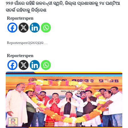
୨୨୬ ଗାଁରେ ରହିଛି ଜଳବନ୍ଦୀ ସ୍ଥିତି, ଜିଲ୍ଲା ପ୍ରଶାସନକୁ ୨୪ ଘଣ୍ଟିଆ
ସତର୍କ ରହିବାକୁ ନିର୍ଦ୍ଦେଶ
Reporterspen
Reporterspenପ୍ରତ୍ୟେକ…
Reporterspen