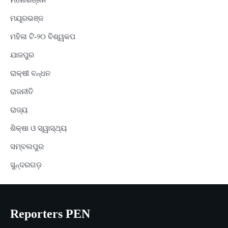
ମନୋରଞ୍ଜନ
ମୟୂରଭଞ୍ଜ
ମହିଳା ଟି-୨୦ ବିଶ୍ୱକପ
ଯାଜପୁର
ରାକ୍ଷୀ ବନ୍ଧନ
ରାଜନୀତି
ରାଜ୍ୟ
ଶିକ୍ଷା ଓ ସ୍ୱାସ୍ଥ୍ୟ
ସମ୍ବଲପୁର
ସୁନ୍ଦରଗଡ଼
Reporters PEN