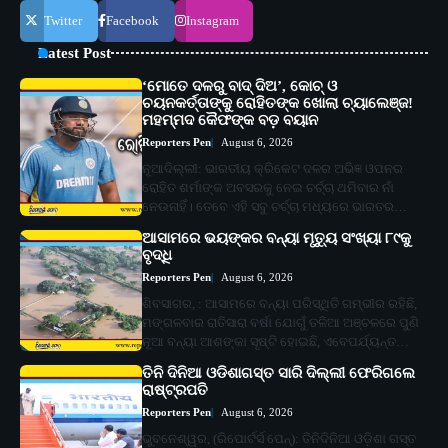
Twitter
Facebook
Instagram
Latest Post
‘ମୋତେ ଦଳରୁ ବାଦ୍ ଦିଅ’, କୋଚ୍ ଓ
ଚୟନକର୍ତ୍ତାଙ୍କୁ ରୋହିତଙ୍କ ଖୋଲା ଚ୍ୟାଲେଞ୍ଜ!
ମହମ୍ମଦ କୈଫଙ୍କ ବଡ଼ ବୟାନ
Reporters Pen
August 6, 2026
ନୂଆଦିଲ୍ଲୀ: ଭାରତୀୟ କ୍ରିକେଟ ଦଳର ଅଭିଜ୍ଞ ଓପନର
ରୋହିତ ଶର୍ମାଙ୍କ ଅବସରକୁ ନେଇ ଚର୍ଚ୍ଚା ଥମିବାର ନାଁ
ନେଉନାହିଁ। ତେବେ ଏହି ସବୁ ଚର୍ଚ୍ଚା ମଧ୍ୟରେ ଭାରତର…
ଆସାମରେ ଭୟଙ୍କର ବନ୍ୟା ମୃତ୍ୟୁ ସଂଖ୍ୟା ୮୯କୁ
ବୃଦ୍ଧି
Reporters Pen
August 6, 2026
ଶିବସାଗର, : ଆସାମରେ ବନ୍ୟା ପରିସ୍ଥିତି ଗମ୍ଭୀର ରହିଛି,
ମଙ୍ଗଳବାର ରାତିସାରା ବର୍ଷା ଯୋଗୁଁ ତଳିଆ ଅଞ୍ଚଳରେ ପୁଣି
ନୂଆ ବନ୍ୟା ଆଶଙ୍କା ସୃଷ୍ଟି ହୋଇଛି, ଏବେପର୍ଯ୍ୟନ୍ତ…
ତିନି ଦିନିଆ ଓଡିଶାଗସ୍ତ ସାରି ଦିଲ୍ଲୀ ଫେରିଗଲେ
ରାଷ୍ଟ୍ରପତି
Reporters Pen
August 6, 2026
ଭୁବନେଶ୍ୱର, (ରିପୋର୍ଟର୍ସ ପେନ୍‌): ତିନିଦିନିଆ ଓଡ଼ିଶା ଗସ୍ତ