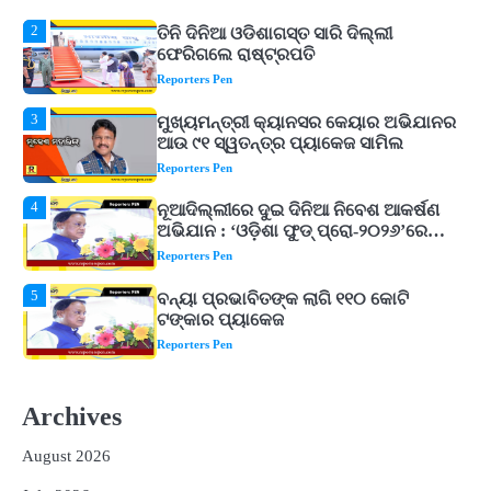
3
ମୁଖ୍ୟମନ୍ତ୍ରୀ କ୍ୟାନସର କେୟାର ଅଭିଯାନର
ଆଉ ୯୧ ସ୍ୱତନ୍ତ୍ର ପ୍ୟାକେଜ ସାମିଲ
Reporters Pen
4
ନୂଆଦିଲ୍ଲୀରେ ଦୁଇ ଦିନିଆ ନିବେଶ ଆକର୍ଷଣ
ଅଭିଯାନ : ‘ଓଡ଼ିଶା ଫୁଡ୍ ପ୍ରୋ-୨୦୨୬’ରେ
ଖାଦ୍ୟ ପ୍ରକ୍ରିୟାକରଣ କ୍ଷେତ୍ରକୁ ମିଳିବ
Reporters Pen
ଗୁରୁତ୍ୱ
5
ବନ୍ୟା ପ୍ରଭାବିତଙ୍କ ଲାଗି ୧୧୦ କୋଟି
ଟଙ୍କାର ପ୍ୟାକେଜ
Reporters Pen
1
ଆସାମରେ ଭୟଙ୍କର ବନ୍ୟା ମୃତ୍ୟୁ ସଂଖ୍ୟା
୮୯କୁ ବୃଦ୍ଧି
Reporters Pen
2
ତିନି ଦିନିଆ ଓଡିଶାଗସ୍ତ ସାରି ଦିଲ୍ଲୀ
ଫେରିଗଲେ ରାଷ୍ଟ୍ରପତି
Archives
Reporters Pen
August 2026
3
ମୁଖ୍ୟମନ୍ତ୍ରୀ କ୍ୟାନସର କେୟାର ଅଭିଯାନର