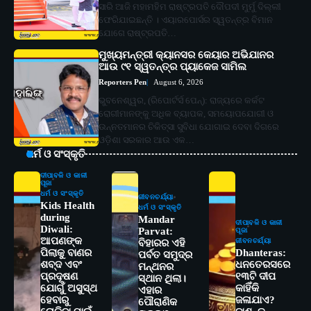
ସାରି ଆଜି ମହାମହିମ ରାଷ୍ଟ୍ରପତି ଦୌପଦୀ ମୁର୍ମୁ ଦିଲ୍ଲୀ
ଫେରିଯାଇଛନ୍ତି । ଏୟାରପୋର୍ସର ସ୍ୱତନ୍ତ୍ର ବିମାନ
ଯୋଗେ ରାଷ୍ଟ୍ରପତି…
ମୁଖ୍ୟମନ୍ତ୍ରୀ କ୍ୟାନସର କେୟାର ଅଭିଯାନର
ଆଉ ୯୧ ସ୍ୱତନ୍ତ୍ର ପ୍ୟାକେଜ ସାମିଲ
Reporters Pen
August 6, 2026
ଭୁବନେଶ୍ୱର, (ରିପୋର୍ଟର୍ସ ପେନ୍‌): ରାଜ୍ୟରେ କର୍କଟ
ରୋଗୀମାନଙ୍କୁ ଅଧିକ ବ୍ୟାପକ, ସମୟୋପଯୋଗୀ ଓ
ଉନ୍ନତମାନର ଚିକିତ୍ସା ସୁବିଧା ଯୋଗାଇ ଦେବା ଦିଗରେ
ଓଡ଼ିଶା ସରକାର ଆଉ ଏକ…
ଧର୍ମ ଓ ସଂସ୍କୃତି
ଦୀପାବଳି ଓ କାଳୀ
ପୂଜା
ଧର୍ମ ଓ ସଂସ୍କୃତି
ଜୀବନଚର୍ଯ୍ୟା
Kids Health
ଧର୍ମ ଓ ସଂସ୍କୃତି
during
Mandar
ଦୀପାବଳି ଓ କାଳୀ
Diwali:
Parvat:
ପୂଜା
ଆପଣଙ୍କ
ଜୀବନଚର୍ଯ୍ୟା
ବିହାରର ଏହି
ପିଲାକୁ ବାଣର
Dhanteras:
ପର୍ବତ ସମୁଦ୍ର
ଶବ୍ଦ ଏବଂ
ଧନତେରସରେ
ମନ୍ଥନର
ପ୍ରଦୂଷଣ
୧୩ଟି ଦୀପ
ସ୍ଥାନ ଥିଲା।
ଯୋଗୁଁ ଅସୁସ୍ଥ
କାହିଁକି
ଏହାର
ହେବାରୁ
ଜଳାଯାଏ?
ପୌରାଣିକ