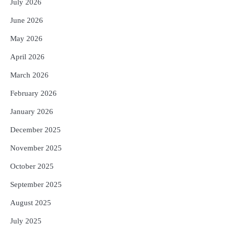
ଆଉ ୯୧ ସ୍ୱତନ୍ତ୍ର ପ୍ୟାକେଜ ସାମିଲ
July 2026
Reporters Pen
June 2026
4
ନୂଆଦିଲ୍ଲୀରେ ଦୁଇ ଦିନିଆ ନିବେଶ ଆକର୍ଷଣ
May 2026
ଅଭିଯାନ : ‘ଓଡ଼ିଶା ଫୁଡ୍ ପ୍ରୋ-୨୦୨୬’ରେ
ଖାଦ୍ୟ ପ୍ରକ୍ରିୟାକରଣ କ୍ଷେତ୍ରକୁ ମିଳିବ
Reporters Pen
April 2026
ଗୁରୁତ୍ୱ
5
ବନ୍ୟା ପ୍ରଭାବିତଙ୍କ ଲାଗି ୧୧୦ କୋଟି
March 2026
ଟଙ୍କାର ପ୍ୟାକେଜ
February 2026
Reporters Pen
January 2026
December 2025
November 2025
October 2025
September 2025
August 2025
July 2025