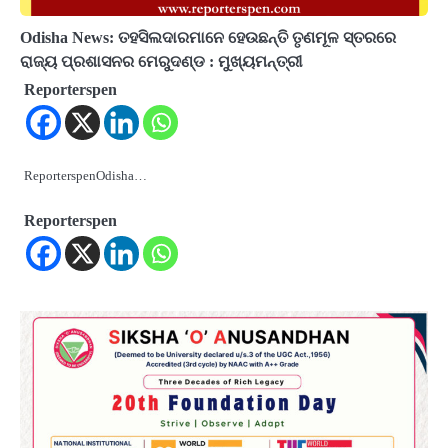
Odisha News: ତହସିଲଦାରମାନେ ହେଉଛନ୍ତି ତୃଣମୂଳ ସ୍ତରରେ
ରାଜ୍ୟ ପ୍ରଶାସନର ମେରୁଦଣ୍ଡ : ମୁଖ୍ୟମନ୍ତ୍ରୀ
Reporterspen
ReporterspenOdisha…
Reporterspen
2
ତିନି ଦିନିଆ ଓଡିଶାଗସ୍ତ ସାରି ଦିଲ୍ଲୀ