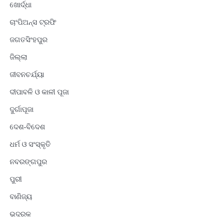
ଖୋର୍ଦ୍ଧା
ଚାଂପିଅନ୍ସ ଟ୍ରଫି
ଜଗତସିଂହପୁର
ଜିଲ୍ଲା
ଜୀବନଚର୍ଯ୍ୟା
ଦୀପାବଳି ଓ କାଳୀ ପୂଜା
ଦୁର୍ଗାପୂଜା
ଦେଶ-ବିଦେଶ
ଧର୍ମ ଓ ସଂସ୍କୃତି
ନବରଙ୍ଗପୁର
ପୁରୀ
ବାଣିଜ୍ୟ
ଭଦ୍ରକ