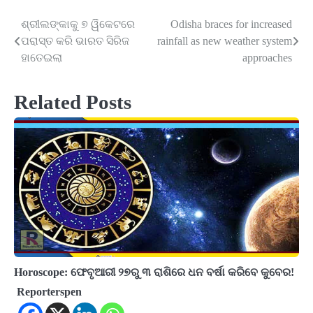
ଶ୍ରୀଲଙ୍କାକୁ ୭ ୱିିକେଟରେ
Odisha braces for increased
Post
ପରାସ୍ତ କରି ଭାରତ ସିରିଜ
rainfall as new weather system
navigation
ହାତେଇଲା
approaches
Related Posts
Horoscope: ଫେବୃଆରୀ ୨୭ରୁ ୩ ରାଶିରେ ଧନ ବର୍ଷା କରିବେ କୁବେର!
Reporterspen