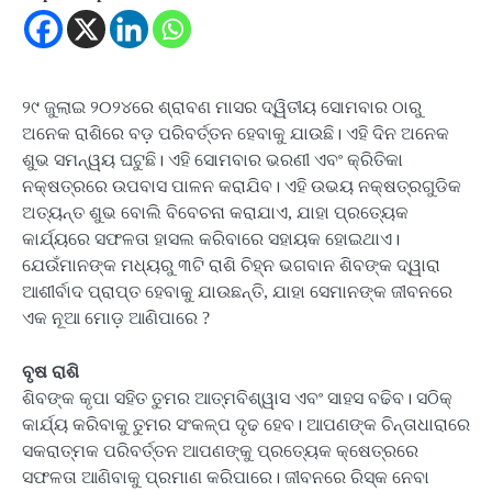
୨୯ ଜୁଲାଇ ୨୦୨୪ରେ ଶ୍ରାବଣ ମାସର ଦ୍ୱିତୀୟ ସୋମବାର ଠାରୁ
ଅନେକ ରାଶିରେ ବଡ଼ ପରିବର୍ତ୍ତନ ହେବାକୁ ଯାଉଛି। ଏହି ଦିନ ଅନେକ
ଶୁଭ ସମନ୍ୱୟ ଘଟୁଛି। ଏହି ସୋମବାର ଭରଣୀ ଏବଂ କ୍ରିତିକା
ନକ୍ଷତ୍ରରେ ଉପବାସ ପାଳନ କରାଯିବ। ଏହି ଉଭୟ ନକ୍ଷତ୍ରଗୁଡିକ
ଅତ୍ୟନ୍ତ ଶୁଭ ବୋଲି ବିବେଚନା କରାଯାଏ, ଯାହା ପ୍ରତ୍ୟେକ
କାର୍ଯ୍ୟରେ ସଫଳତା ହାସଲ କରିବାରେ ସହାୟକ ହୋଇଥାଏ।
ଯେଉଁମାନଙ୍କ ମଧ୍ୟରୁ ୩ଟି ରାଶି ଚିହ୍ନ ଭଗବାନ ଶିବଙ୍କ ଦ୍ୱାରା
ଆଶୀର୍ବାଦ ପ୍ରାପ୍ତ ହେବାକୁ ଯାଉଛନ୍ତି, ଯାହା ସେମାନଙ୍କ ଜୀବନରେ
ଏକ ନୂଆ ମୋଡ଼ ଆଣିପାରେ ?
ବୃଷ ରାଶି
ଶିବଙ୍କ କୃପା ସହିତ ତୁମର ଆତ୍ମବିଶ୍ୱାସ ଏବଂ ସାହସ ବଢିବ। ସଠିକ୍
କାର୍ଯ୍ୟ କରିବାକୁ ତୁମର ସଂକଳ୍ପ ଦୃଢ ହେବ। ଆପଣଙ୍କ ଚିନ୍ତାଧାରାରେ
ସକରାତ୍ମକ ପରିବର୍ତ୍ତନ ଆପଣଙ୍କୁ ପ୍ରତ୍ୟେକ କ୍ଷେତ୍ରରେ
ସଫଳତା ଆଣିବାକୁ ପ୍ରମାଣ କରିପାରେ। ଜୀବନରେ ରିସ୍କ ନେବା