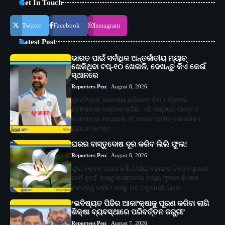
Get In Touch
Twitter
Facebook
Instagram
Latest Post
ଭାରତ ପାଇଁ ସର୍ବାଧିକ ଅନ୍ତର୍ଜାତୀୟ ମ୍ୟାଚ୍
ଖେଳିଥିବା ଟପ୍-୧୦ ଖେଳାଳି, ଦେଖନ୍ତୁ କିଏ କେଉଁ
ସ୍ଥାନରେ
Reporters Pen
August 8, 2026
ନୂଆଦିଲ୍ଲୀ: ଭାରତୀୟ କ୍ରିକେଟ୍ ଟିମ୍ ବର୍ତ୍ତମାନ
ଶ୍ରୀଲଙ୍କା ଗସ୍ତରେ ରହିଛି। ଏହି ଗସ୍ତରେ ଭାରତ ଓ
ଶ୍ରୀଲଙ୍କା ମଧ୍ୟରେ ୨ଟି ଟେଷ୍ଟ ମ୍ୟାଚ୍ ଖେଳାଯିବ।
ପ୍ରଥମ ଟେଷ୍ଟ…
ଘରର ବାସ୍ତୁଦୋଷ ଦୂର କରିବ ଲିଲି ଫୁଲ!
Reporters Pen
August 8, 2026
ଫୁଲ କେବଳ ଘରର ସୌନ୍ଦର୍ଯ୍ୟ ବଢ଼ାଇବା କିମ୍ବା ସୁଗନ୍ଧ
ପାଇଁ ନୁହେଁ, ବାସ୍ତୁ ଶାସ୍ତ୍ରରେ ମଧ୍ୟ ଫୁଲର ବିଶେଷ
ମହତ୍ତ୍ୱ ରହିଛି। ବାସ୍ତୁ ମତ ଅନୁଯାୟୀ, ଘରେ…
‘ଭବିଷ୍ୟତ ପିଢିର ଆକାଂକ୍ଷାକୁ ପୂରଣ କରିବା ଲାଗି
ଶିକ୍ଷା ବ୍ୟବସ୍ଥାରେ ପରିବର୍ତ୍ତନ ଜରୁରୀ’
Reporters Pen
August 7, 2026