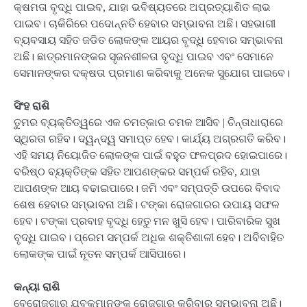
କ୍ଷମତା ବୃଦ୍ଧି ପାଇବ, ଯାହା ଭବିଷ୍ୟତରେ ଅପ୍ରତ୍ୟାଶିତ ଲାଭ
ପାଇବ। ଚାକିରିରେ ପଦୋନ୍ନତି ହେବାର ସମ୍ଭାବନା ଅଛି। ସହଭାଗୀ
ବ୍ୟବସାୟ ସହିତ ଜଡିତ ଲୋକଙ୍କ ଆୟର ବୃଦ୍ଧି ହେବାର ସମ୍ଭାବନା
ଅଛି। ଛାତ୍ରମାନଙ୍କର ସୃଜନଶୀଳତା ବୃଦ୍ଧି ପାଇବ ଏବଂ ସେମାନେ
ସେମାନଙ୍କର ଦକ୍ଷତା ପ୍ରମାଣ କରିବାକୁ ଅନେକ ସୁଯୋଗ ପାଇବେ।
ସିଂହ ରାଶି
ତୁମର ବ୍ୟକ୍ତିତ୍ୱରେ ଏକ ଚମତ୍କାର ଚମକ ଆସିବ | ଚିନ୍ତାଧାରାରେ
ସ୍ଥିରତା ରହିବ। ଦ୍ୱନ୍ଦ୍ୱ ସମାପ୍ତ ହେବ। କାର୍ଯ୍ୟ ଅଗ୍ରଗତି କରିବ।
ଏହି ସମୟ ନିୟୋଜିତ ଲୋକଙ୍କ ପାଇଁ ବହୁତ ଫଳପ୍ରଦ ହୋଇପାରେ।
ବରିଷ୍ଠ ବ୍ୟକ୍ତିଙ୍କ ସହିତ ଆପଣଙ୍କର ସମ୍ପର୍କ ରହିବ, ଯାହା
ଆପଣଙ୍କ ଆୟ ବଢାଇପାରେ। ଜମି ଏବଂ ସମ୍ପତ୍ତି ଉପରେ ବିବାଦ
ଶେଷ ହେବାର ସମ୍ଭାବନା ଅଛି। ଟଙ୍କା ରୋଜଗାରର ଉପାୟ ସଫଳ
ହେବ। ଟଙ୍କା ପ୍ରବାହ ବୃଦ୍ଧି ହେତୁ ମନ ଖୁସି ହେବ। ପାରିବାରିକ ସୁଖ
ବୃଦ୍ଧି ପାଇବ। ପ୍ରେମ ସମ୍ପର୍କ ଅଧିକ ଶକ୍ତିଶାଳୀ ହେବ। ଅବିବାହିତ
ଲୋକଙ୍କ ପାଇଁ ନୂତନ ସମ୍ପର୍କ ଆସିପାରେ।
କନ୍ୟା ରାଶି
ବେରୋଜଗାର ଯୁବକମାନଙ୍କୁ ରୋଜଗାର କରିବାର ସମ୍ଭାବନା ଅଛି।