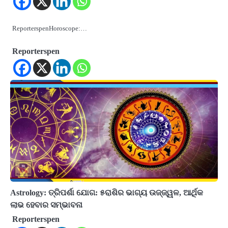
ReporterspenHoroscope:…
Reporterspen
Astrology: ତ୍ରିପର୍ଶା ଯୋଗ: ୫ରାଶିର ଭାଗ୍ୟ ଉଜ୍ଜ୍ୱଳ, ଆର୍ଥିକ
ଲାଭ ହେବାର ସମ୍ଭାବନା
Reporterspen