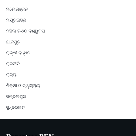
ମନୋରଞ୍ଜନ
ମୟୂରଭଞ୍ଜ
ମହିଳା ଟି-୨୦ ବିଶ୍ୱକପ
ଯାଜପୁର
ରାକ୍ଷୀ ବନ୍ଧନ
ରାଜନୀତି
ରାଜ୍ୟ
ଶିକ୍ଷା ଓ ସ୍ୱାସ୍ଥ୍ୟ
ସମ୍ବଲପୁର
ସୁନ୍ଦରଗଡ଼