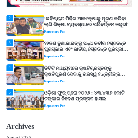
Reporters Pen
3
୨୨ଜଣ ବୁଣାକାରଙ୍କୁ ସନ୍ଥ କବୀର ହସ୍ତତନ୍ତ
ପୁରସ୍କାର ଏବଂ ଜାତୀୟ ହସ୍ତତନ୍ତ ପୁରସ୍କାର
ପ୍ରଦାନ, ଓଡ଼ିଶାରୁ ୨ ଜଣଙ୍କୁ ମିଳିଲା
Reporters Pen
4
ଡିବିଟି ମାଧ୍ୟମରେ କ୍ଷତିଗ୍ରସ୍ତଙ୍କୁ
କ୍ଷତିପୂରଣ ଦେବାକୁ ରାଜସ୍ୱ ମନ୍ତ୍ରୀଙ୍କ
ନିର୍ଦ୍ଦେଶ
Reporters Pen
5
ଓଡ଼ିଶା ଫୁଡ୍ ପ୍ରୋ ୨୦୨୬ : ୪୩,୪୩୭ କୋଟି
ଟଙ୍କାର ନିବେଶ ପ୍ରସ୍ତାବ ହାସଲ
Reporters Pen
1
ଘରର ବାସ୍ତୁଦୋଷ ଦୂର କରିବ ଲିଲି ଫୁଲ!
Reporters Pen
2
‘ଭବିଷ୍ୟତ ପିଢିର ଆକାଂକ୍ଷାକୁ ପୂରଣ କରିବା
ଲାଗି ଶିକ୍ଷା ବ୍ୟବସ୍ଥାରେ ପରିବର୍ତ୍ତନ ଜରୁରୀ’
Archives
Reporters Pen
August 2026