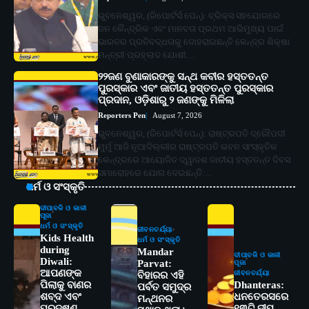
ଭୁବନେଶ୍ୱର, (ରିପୋର୍ଟର୍ସ ପେନ୍‌): ବ୍ରିକ୍ସ ସହଯୋଗରେ
ଜନ କୈନ୍ଦ୍ରିକ ଏବଂ ମାନବତା ପ୍ରଥମ ଆଭିମୁଖ୍ୟ ପାଇଁ
ଭାରତର ପ୍ରତିବଦ୍ଧତାକୁ ଦୋହରାଇଛନ୍ତି କେନ୍ଦ୍ର ଶିକ୍ଷା
ମନ୍ତ୍ରୀ ପ୍ରହ୍ଲାଦ ଯୋଶୀ…
୨୨ଜଣ ବୁଣାକାରଙ୍କୁ ସନ୍ଥ କବୀର ହସ୍ତତନ୍ତ
ପୁରସ୍କାର ଏବଂ ଜାତୀୟ ହସ୍ତତନ୍ତ ପୁରସ୍କାର
ପ୍ରଦାନ, ଓଡ଼ିଶାରୁ ୨ ଜଣଙ୍କୁ ମିଳିଲା
Reporters Pen
August 7, 2026
ଭୁବନେଶ୍ୱର, (ରିପୋର୍ଟର୍ସ ପେନ୍‌): ରାଷ୍ଟ୍ରପତି ଦ୍ରୌପଦୀ
ମୁର୍ମୁ ଆଜି ନୂଆଦିଲ୍ଲୀର ରାଷ୍ଟ୍ରପତି ଭବନ ସାଂସ୍କୃତିକ
କେନ୍ଦ୍ରରେ ଆୟୋଜିତ ଦ୍ୱାଦଶ ଜାତୀୟ ହସ୍ତତନ୍ତ ଦିବସ
ସମାରୋହରେ ଯୋଗ ଦେଇଛନ୍ତି…
ଧର୍ମ ଓ ସଂସ୍କୃତି
ଦୀପାବଳି ଓ କାଳୀ
ପୂଜା
ଧର୍ମ ଓ ସଂସ୍କୃତି
ଜୀବନଚର୍ଯ୍ୟା
Kids Health
ଧର୍ମ ଓ ସଂସ୍କୃତି
during
Mandar
ଦୀପାବଳି ଓ କାଳୀ
Diwali:
Parvat:
ପୂଜା
ଆପଣଙ୍କ
ଜୀବନଚର୍ଯ୍ୟା
ବିହାରର ଏହି
ପିଲାକୁ ବାଣର
Dhanteras:
ପର୍ବତ ସମୁଦ୍ର
ଶବ୍ଦ ଏବଂ
ଧନତେରସରେ
ମନ୍ଥନର
ପ୍ରଦୂଷଣ
୧୩ଟି ଦୀପ