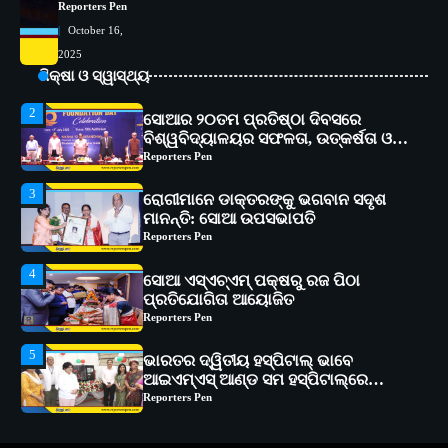
Reporters Pen
October 16,
2
ସୋଆର ୨୦ତମ ପ୍ରତିଷ୍ଠା ଦିବସରେ
2025
ବିଶ୍ୱବିଦ୍ୟାଳୟର ସଫଳତା, ଉତ୍କର୍ଷତା ଓ
ଶିକ୍ଷା ଓ ସ୍ୱାସ୍ଥ୍ୟ
ଅଗ୍ରଗତିର ସ୍ମୃତିଚାରଣ
Reporters Pen
3
ରୋଗୀମାନେ ଡାକ୍ତରଙ୍କୁ ଭଗବାନ ସଦୃଶ
ମାନନ୍ତି: ସୋଆ ଉପସଭାପତି
Reporters Pen
4
ସୋଆ ଏସ୍‌ଏଚ୍‌ଏମ୍ ପକ୍ଷରୁ ରଜ ପିଠା
ପ୍ରତିଯୋଗିତା ଆୟୋଜିତ
Reporters Pen
5
ଭାରତର ଦ୍ୱିତୀୟ ହସ୍ପିଟାଲ୍ ଭାବେ
ଆଇଏମ୍‌ଏସ୍ ଆଣ୍ଡ ସମ ହସ୍ପିଟାଲ୍‌ରେ
ଅତ୍ୟାଧୁନିକ ଡିଜିସ୍କାନର ସ୍ଥାପନ
Reporters Pen
1
ସୋଆ ପକ୍ଷରୁ ରାୱେ କାର୍ଯ୍ୟକ୍ରମ ଅଧୀନରେ
୧୧ଟି ଗ୍ରାମରେ ୧୬ଟି କୃଷକ ପ୍ରଶିକ୍ଷଣ
କାର୍ଯ୍ୟକ୍ରମ ଆୟୋଜିତ
Reporters Pen
2
ସୋଆର ୨୦ତମ ପ୍ରତିଷ୍ଠା ଦିବସରେ