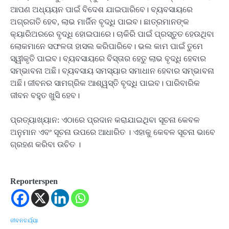
ଆପଣ ଅଧ୍ୟୟନ ପାଇଁ ବିଦେଶ ଯାଇପାରିବେ। ବ୍ୟବସାୟରେ
ଅଗ୍ରଗତି ହେବ, ଲାଭ ମାର୍ଜିନ ବୃଦ୍ଧି ପାଇବ। ଛାତ୍ରମାନଙ୍କ
କ୍ୟାରିଅରରେ ବୃଦ୍ଧି ହୋଇପାରେ। ଚାକିରି ପାଇଁ ପ୍ରସ୍ତୁତ ହେଉଥିବା
ଲୋକମାନେ ସଫଳତା ହାସଲ କରିପାରିବେ। ଭଲ କାମ ପାଇଁ ତୁମେ
ସ୍ୱୀକୃତି ପାଇବ। ବ୍ୟବସାୟରେ ବିସ୍ତାର ହେତୁ ଲାଭ ବୃଦ୍ଧି ହେବାର
ସମ୍ଭାବନା ଅଛି। ବ୍ୟବସାୟ ସମସ୍ୟାର ସମାଧାନ ହେବାର ସମ୍ଭାବନା
ଅଛି। ଜୀବନର ସାମଗ୍ରିକ ଆଶ୍ୱସ୍ତି ବୃଦ୍ଧି ପାଇବ। ପାରିବାରିକ
ଜୀବନ ବହୁତ ଖୁସି ହେବ।
ପ୍ରତ୍ୟାଖ୍ୟାନ: ଏଠାରେ ପ୍ରଦାନ କରାଯାଇଥିବା ସୂଚନା କେବଳ
ଅନୁମାନ ଏବଂ ସୂଚନା ଉପରେ ଆଧାରିତ । ଏହାକୁ କେବଳ ସୂଚନା ଭାବେ
ଗ୍ରହଣ କରିବା ଉଚିତ ।
Reporterspen
ଜୀବନଚର୍ଯ୍ୟା