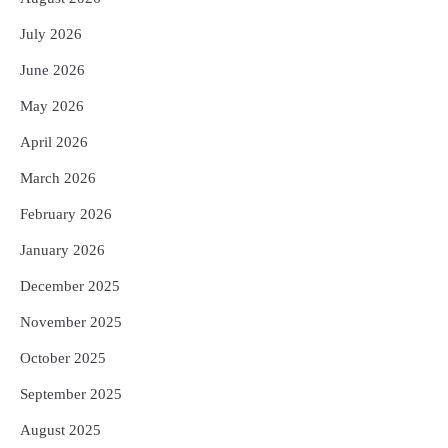
3
୨୨ଜଣ ବୁଣାକାରଙ୍କୁ ସନ୍ଥ କବୀର ହସ୍ତତନ୍ତ
ପୁରସ୍କାର ଏବଂ ଜାତୀୟ ହସ୍ତତନ୍ତ ପୁରସ୍କାର
July 2026
ପ୍ରଦାନ, ଓଡ଼ିଶାରୁ ୨ ଜଣଙ୍କୁ ମିଳିଲା
Reporters Pen
June 2026
4
ଡିବିଟି ମାଧ୍ୟମରେ କ୍ଷତିଗ୍ରସ୍ତଙ୍କୁ
May 2026
କ୍ଷତିପୂରଣ ଦେବାକୁ ରାଜସ୍ୱ ମନ୍ତ୍ରୀଙ୍କ
ନିର୍ଦ୍ଦେଶ
Reporters Pen
April 2026
5
ଓଡ଼ିଶା ଫୁଡ୍ ପ୍ରୋ ୨୦୨୬ : ୪୩,୪୩୭ କୋଟି
March 2026
ଟଙ୍କାର ନିବେଶ ପ୍ରସ୍ତାବ ହାସଲ
February 2026
Reporters Pen
January 2026
December 2025
November 2025
October 2025
September 2025
August 2025