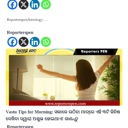
ReporterspenAstrology:…
Reporterspen
Vastu Tips for Morning: ସକାଳେ ଉଠିବା ମାତ୍ରେ ଏହି ୩ଟି ଜିନିଷ
ଦେଖିବା ଦ୍ୱାରା ଅଶୁଭ ହୋଇଥାଏ! ଜାଣନ୍ତୁ
Reporterspen