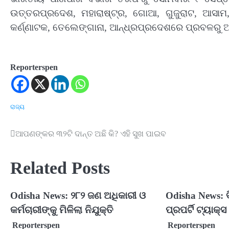
ଉତ୍ତରପ୍ରଦେଶ, ମହାରାଷ୍ଟ୍ର, ଗୋଆ, ଗୁଜୁରାଟ, ଆସାମ, 
କର୍ଣ୍ଣାଟକ, ତେଲେଙ୍ଗାନା, ଆନ୍ଧ୍ରପ୍ରଦେଶରେ ପ୍ରବଳରୁ ଅତି
Reporterspen
ରାଜ୍ୟ
ଆପଣଙ୍କର ୩୨ଟି ଦାନ୍ତ ଅଛି କି? ଏହି ସୁଖ ପାଇବ
Post
navigation
Related Posts
Odisha News: ୨୮୨ ଜଣ ଅଧିକାରୀ ଓ
Odisha News: ବ
କର୍ମଚାରୀଙ୍କୁ ମିଳିଲା ନିଯୁକ୍ତି
ପ୍ରପର୍ଟି ଟ୍ୟାକ୍ସ
Reporterspen
Reporterspen