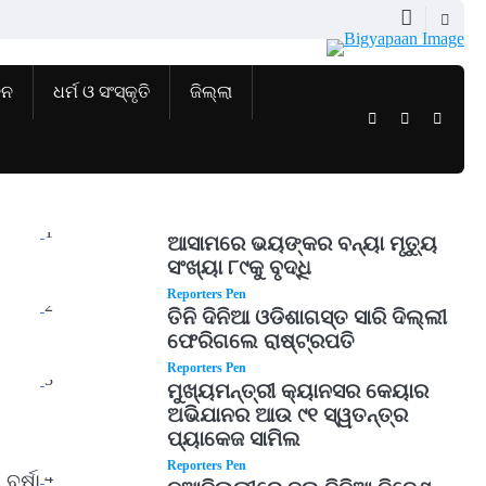
ଜନ
ଧର୍ମ ଓ ସଂସ୍କୃତି
ଜିଲ୍ଲା
Twitter
Facebook
Instag
1
ଆସାମରେ ଭୟଙ୍କର ବନ୍ୟା ମୃତ୍ୟୁ
ସଂଖ୍ୟା ୮୯କୁ ବୃଦ୍ଧି
Reporters Pen
2
ତିନି ଦିନିଆ ଓଡିଶାଗସ୍ତ ସାରି ଦିଲ୍ଲୀ
ଫେରିଗଲେ ରାଷ୍ଟ୍ରପତି
Reporters Pen
3
ମୁଖ୍ୟମନ୍ତ୍ରୀ କ୍ୟାନସର କେୟାର
ଅଭିଯାନର ଆଉ ୯୧ ସ୍ୱତନ୍ତ୍ର
ପ୍ୟାକେଜ ସାମିଲ
Reporters Pen
4
ର୍ଷା