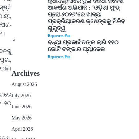
ନୂଆଦିଲ୍ଲୀରେ ଦୁଇ ଦିନିଆ ନିବେଶ
ୃଷ୍ଟି
ଆକର୍ଷଣ ଅଭିଯାନ : ‘ଓଡ଼ିଶା ଫୁଡ୍
ପ୍ରୋ-୨୦୨୬’ରେ ଖାଦ୍ୟ
ାୟୀ,
ପ୍ରକ୍ରିୟାକରଣ କ୍ଷେତ୍ରକୁ ମିଳିବ
୍ଷିଣ-
ଗୁରୁତ୍ୱ
ତ।
Reporters Pen
5
ବନ୍ୟା ପ୍ରଭାବିତଙ୍କ ଲାଗି ୧୧୦
କୋଟି ଟଙ୍କାର ପ୍ୟାକେଜ
ରବଳରୁ
Reporters Pen
ୁରୀ,
ଇଛି।
Archives
August 2026
େଗରେ
July 2026
ି ୬୦
June 2026
May 2026
April 2026
ଦେଶ,