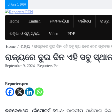
Skip
Aug 6, 2026
to
content
Home
English
ଜୀବନଚର୍ଯ୍ୟା
ବାଣିଜ୍ୟ
ରାଜ୍ୟ
ଶିକ୍ଷା ଓ ସ୍ୱାସ୍ଥ୍ୟ
Video
PDF
Home
ରାଜ୍ୟ
ରାଜ୍ୟରେ ଦୁଇ ଦିନ ଏହି ସବୁ ସ୍ଥାନରେ ହେବ ପ୍ରବଳ ବ
ରାଜ୍ୟରେ ଦୁଇ ଦିନ ଏହି ସବୁ ସ୍ଥା
September 9, 2024
Reporters Pen
Reporterspen
ଭୁବନେଶ୍ୱର, (ରିପୋଟର୍ସ ପେନ୍‌):
ଭାରତୀୟ ପାଣିପାଗ ବିଭା