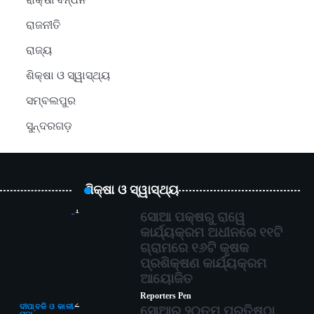
ରାକ୍ଷୀ ବନ୍ଧନ
ରାଜନୀତି
ରାଜ୍ୟ
ଶିକ୍ଷା ଓ ସ୍ୱାସ୍ଥ୍ୟ
ସମ୍ବଲପୁର
ସୁନ୍ଦରଗଡ଼
ଶିକ୍ଷା ଓ ସ୍ୱାସ୍ଥ୍ୟ
1
ସୋଆ ପକ୍ଷରୁ ରାୱେ
କାର୍ଯ୍ୟକ୍ରମ ଅଧୀନରେ ୧୧ଟି
ଗ୍ରାମରେ ୧୬ଟି କୃଷକ
ପ୍ରଶିକ୍ଷଣ କାର୍ଯ୍ୟକ୍ରମ
ଆୟୋଜିତ
Reporters Pen
2
ଦୀପାବଳି ଓ କାଳୀ
ସୋଆର ୨୦ତମ ପ୍ରତିଷ୍ଠା