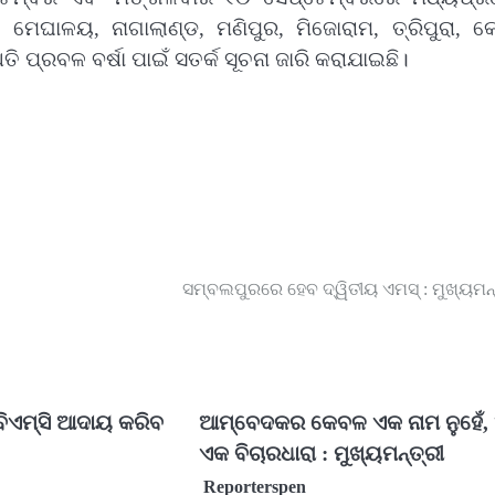
ମେଘାଳୟ, ନାଗାଲାଣ୍ଡ, ମଣିପୁର, ମିଜୋରାମ, ତ୍ରିପୁରା, କ
 ପ୍ରବଳ ବର୍ଷା ପାଇଁ ସତର୍କ ସୂଚନା ଜାରି କରାଯାଇଛି।
ସମ୍ବଲପୁରରେ ହେବ ଦ୍ୱିତୀୟ ଏମସ୍ : ମୁଖ୍ୟମନ୍
ିଏମ୍‌ସି ଆଦାୟ କରିବ
ଆମ୍ବେଦକର କେବଳ ଏକ ନାମ ନୁହେଁ, 
ଏକ ବିଚାରଧାରା : ମୁଖ୍ୟମନ୍ତ୍ରୀ
Reporterspen