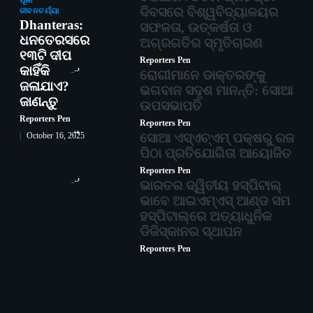
ପୂଜା
ଦିବସରେ ବିଶ୍ୱବିଦ୍ୟାଳୟର
ଜୀବନଚର୍ଯ୍ୟା
Dhanteras:
ସଫଳତା, ଉତ୍କର୍ଷତା ଓ
ଧନତେରସରେ
ଅଗ୍ରଗତିର ସ୍ମୃତିଚାରଣ
୧୩ଟି ଦୀପ
Reporters Pen
3
କାହିଁକି
ରୋଗୀମାନେ ଡାକ୍ତରଙ୍କୁ
ଜଳାଯାଏ?
ଭଗବାନ ସଦୃଶ ମାନନ୍ତି: ସୋଆ
ଜାଣନ୍ତୁ
ଉପସଭାପତି
Reporters Pen
Reporters Pen
4
ସୋଆ ଏସ୍‌ଏଚ୍‌ଏମ୍ ପକ୍ଷରୁ ରଜ
October 16, 2025
ପିଠା ପ୍ରତିଯୋଗିତା ଆୟୋଜିତ
Reporters Pen
5
ଭାରତର ଦ୍ୱିତୀୟ ହସ୍ପିଟାଲ୍
ଭାବେ ଆଇଏମ୍‌ଏସ୍ ଆଣ୍ଡ ସମ
ହସ୍ପିଟାଲ୍‌ରେ ଅତ୍ୟାଧୁନିକ
ଡିଜିସ୍କାନର ସ୍ଥାପନ
Reporters Pen