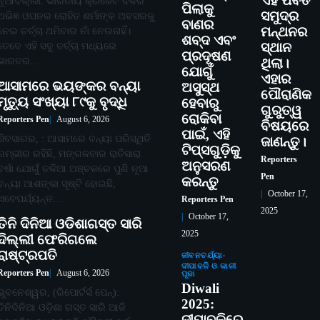
ଏହି ପର୍ବତ
ନୂଆଦିଲ୍ଲୀ: ଭାରତୀୟ କ୍ରିକେଟ ଦଳର
ପିଲାକୁ
ସମୁଦ୍ର
ଅଭିଜ୍ଞ ଓପନର ରୋହିତ ଶର୍ମାଙ୍କ ଅବସରକୁ
ବାଣର
ମନ୍ଥନର
ନେଇ ଚର୍ଚ୍ଚା ଥମିବାର ନାଁ ନେଉନାହିଁ।
ଶବ୍ଦ ଏବଂ
ତେବେ ଏହି ସବୁ ଚର୍ଚ୍ଚା ମଧ୍ୟରେ
ସ୍ଥାନ
ପ୍ରଦୂଷଣ
ଭାରତର…
ଥିଲା।
ଯୋଗୁଁ
ଏହାର
ଆସାମରେ ଭୟଙ୍କର ବନ୍ୟା
ଅସୁସ୍ଥ
ପୌରାଣିକ
ମୃତ୍ୟୁ ସଂଖ୍ୟା ୮୯କୁ ବୃଦ୍ଧି
ହେବାରୁ
ଗୁରୁତ୍ୱ
ରୋକିବା
Reporters Pen
August 6, 2026
ବିଷୟରେ
ପାଇଁ, ଏହି
ଶିବସାଗର, : ଆସାମରେ ବନ୍ୟା ପରିସ୍ଥିତି
ଜାଣନ୍ତୁ।
ଟିପ୍ସଗୁଡ଼ିକୁ
ଗମ୍ଭୀର ରହିଛି, ମଙ୍ଗଳବାର ରାତିସାରା
Reporters
ଅନୁସରଣ
ବର୍ଷା ଯୋଗୁଁ ତଳିଆ ଅଞ୍ଚଳରେ ପୁଣି ନୂଆ
Pen
କରନ୍ତୁ
ବନ୍ୟା ଆଶଙ୍କା ସୃଷ୍ଟି ହୋଇଛି,
October 17,
ଏବେପର୍ଯ୍ୟନ୍ତ…
Reporters Pen
2025
October 17,
ତିନି ଦିନିଆ ଓଡିଶାଗସ୍ତ ସାରି
2025
ଦିଲ୍ଲୀ ଫେରିଗଲେ
ରାଷ୍ଟ୍ରପତି
ଜୀବନଚର୍ଯ୍ୟା
ଦୀପାବଳି ଓ କାଳୀ
Reporters Pen
August 6, 2026
ପୂଜା
Diwali
ଭୁବନେଶ୍ୱର, (ରିପୋର୍ଟର୍ସ ପେନ୍‌):
2025:
ତିନିଦିନିଆ ଓଡ଼ିଶା ଗସ୍ତ ସାରି ଆଜି
ଦୀପାବଳିରେ