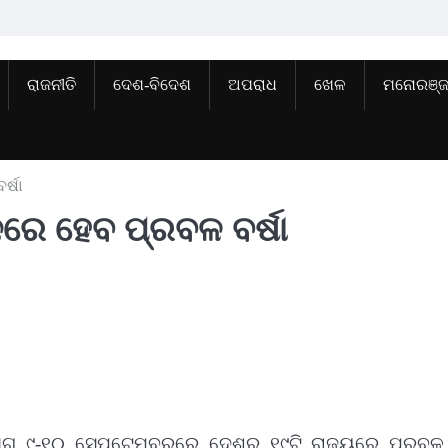
ରାଜନୀତି
ଦେଶ-ବିଦେଶ
ଅପରାଧ
ଖେଳ
ମନୋରଞ୍
ର୍ଷା
ନରେ ହେବ ପ୍ରବଳ ବର୍ଷା
ଗ ୯-୧୦ ସେପ୍ଟେମ୍ବରରେ ଦେଶର ୧୯ଟି ରାଜ୍ୟରେ ପ୍ରବଳ ବ