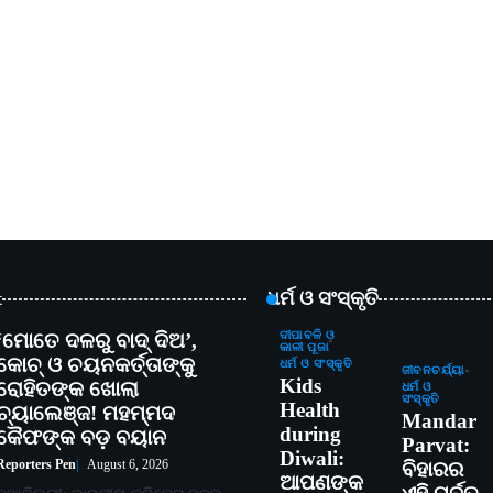
t
ଧର୍ମ ଓ ସଂସ୍କୃତି
‘ମୋତେ ଦଳରୁ ବାଦ୍ ଦିଅ’,
ଦୀପାବଳି ଓ
କାଳୀ ପୂଜା
କୋଚ୍ ଓ ଚୟନକର୍ତ୍ତାଙ୍କୁ
ଧର୍ମ ଓ ସଂସ୍କୃତି
ଜୀବନଚର୍ଯ୍ୟା
Kids
ରୋହିତଙ୍କ ଖୋଲା
ଧର୍ମ ଓ
ସଂସ୍କୃତି
Health
ଚ୍ୟାଲେଞ୍ଜ! ମହମ୍ମଦ
Mandar
during
କୈଫଙ୍କ ବଡ଼ ବୟାନ
Parvat:
Diwali:
Reporters Pen
August 6, 2026
ବିହାରର
ଆପଣଙ୍କ