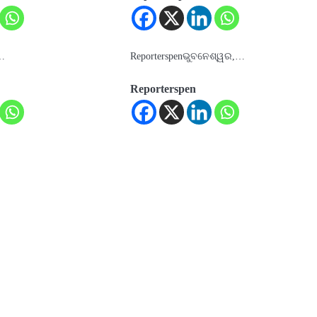
a…
Reporterspenଭୁବନେଶ୍ୱର,…
Reporterspen