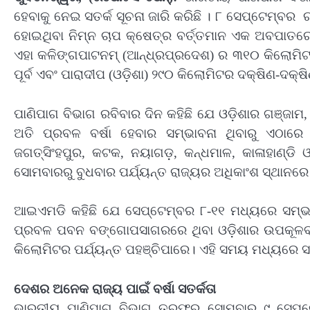
ହେବାକୁ ନେଇ ସତର୍କ ସୂଚନା ଜାରି କରିଛି । ୮ ସେପ୍ଟେମ୍ବ
ହୋଇଥିବା ନିମ୍ନ ଚାପ କ୍ଷେତ୍ର ବର୍ତ୍ତମାନ ଏକ ଅବପାତର
ଏହା କଳିଙ୍ଗପାଟନମ୍ (ଆନ୍ଧ୍ରପ୍ରଦେଶ) ର ୩୧୦ କିଲୋମିଟର 
ପୂର୍ବ ଏବଂ ପାରାଦୀପ (ଓଡି଼ଶା) ୨୯୦ କିଲୋମିଟର ଦକ୍ଷିଣ-ଦକ୍ଷ
ପାଣିପାଗ ବିଭାଗ ରବିବାର ଦିନ କହିଛି ଯେ ଓଡ଼ିଶାର ଗଞ୍ଜା
ଅତି ପ୍ରବଳ ବର୍ଷା ହେବାର ସମ୍ଭାବନା ଥିବାରୁ ଏଠାରେ ‘ଅ
ଜଗତ୍ସିଂହପୁର, କଟକ, ନୟାଗଡ଼, କନ୍ଧମାଳ, କାଳାହାଣ୍ଡି
ସୋମବାରରୁ ବୁଧବାର ପର୍ଯ୍ୟନ୍ତ ରାଜ୍ୟର ଅଧିକାଂଶ ସ୍ଥାନରେ ବର
ଆଇଏମଡି କହିଛି ଯେ ସେପ୍ଟେମ୍ବର ୮-୧୧ ମଧ୍ୟରେ ସମ୍ଭ
ପ୍ରବଳ ପବନ ବଙ୍ଗୋପସାଗରରେ ଥିବା ଓଡି଼ଶାର ଉପକୂଳବର
କିଲୋମିଟର ପର୍ଯ୍ୟନ୍ତ ପହଞ୍ଚିପାରେ। ଏହି ସମୟ ମଧ୍ୟରେ ସମୁ
ଦେଶର ଅନେକ ରାଜ୍ୟ ପାଇଁ ବର୍ଷା ସତର୍କତା
ଭାରତୀୟ ପାଣିପାଗ ବିଭାଗ ତରଫରୁ ସୋମବାର ୯ ସେପ୍