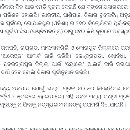
ର ରବିବାର ଦିନ ଆଇଏମଡି ସୂଚନା ଦେଇଛି ଯେ ବଙ୍ଗୋପସାଗରରେ ସ
େ ପରିଣତ ହୋଇଛି। ଭାରତୀୟ ପାଣିପାଗ ବିଭାଗ ବୁଲେଟିନ୍ ଅନୁଯ
ପୂର୍ବରେ, ଗୋପାଳପୁର (ଓଡିଶା) ର ୨୬୦ କିଲୋମିଟର ପୂର୍ବ-ଦକ
ିଣ-ପୂର୍ବ ଓ ଦିଘା (ପଶ୍ଚିମବଙ୍ଗ) ଠାରୁ ୪୧୦ କିମି ଦୂରରେ ଅବସ୍ଥି
ମ, ଗଜପତି, ରାୟଗଡ, ମାଲକାନଗିରି ଓ କୋରାପୁଟ ଜିଲ୍ଲାରେ ପ୍
ରେଞ୍ଜ’ ଆଲର୍ଟ ଜାରି କରିଛି। କେନ୍ଦ୍ରାପଡା, ଖୋର୍ଦ୍ଧା, ପ
 ଓ ନବରଙ୍ଗପୁର ଜିଲ୍ଲା ପାଇଁ ‘ୟୋଲୋ’ ଆଲର୍ଟ ଜାରି କରାଯା
୍ଷା ହେବ ବୋଲି ବିଭାଗ ପୂର୍ବାନୁମାନ କରିଛି।
ାବ୍ୟ ଅବପାତ ଯୋଗୁଁ ଘଣ୍ଟା ପ୍ରତି ୪୦-୫୦ କିଲୋମିଟର ବ
୍ତ୍ତୀ ଅଞ୍ଚଳରେ ହୋଇପାରେ। ଏହି ପବନ ମଧ୍ୟ ଘଣ୍ଟା ପ୍ରତ
ଦ୍ରକୁ ନ ଯିବାକୁ ମତ୍ସ୍ୟଜୀବୀମାନଙ୍କୁ ପରାମର୍ଶ ଦିଆଯାଇଛି।
ଟେମ୍ବର ଏବଂ ମଙ୍ଗଳବାର ୧୦ ସେପ୍ଟେମ୍ବରରେ ମଧ୍ୟପ୍ର