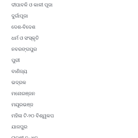
ଦୀପାବଳି ଓ କାଳୀ ପୂଜା
ଦୁର୍ଗାପୂଜା
ଦେଶ-ବିଦେଶ
ଧର୍ମ ଓ ସଂସ୍କୃତି
ନବରଙ୍ଗପୁର
ପୁରୀ
ବାଣିଜ୍ୟ
ଭଦ୍ରକ
ମନୋରଞ୍ଜନ
ମୟୂରଭଞ୍ଜ
ମହିଳା ଟି-୨୦ ବିଶ୍ୱକପ
ଯାଜପୁର