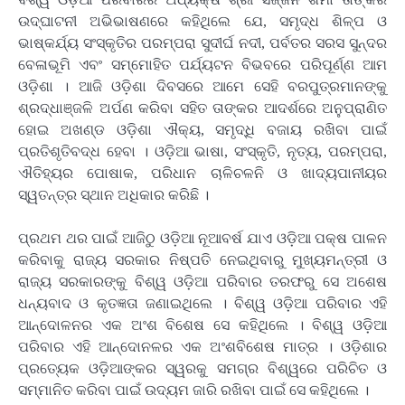
ଉଦ୍‌ଘାଟନୀ ଅଭିଭାଷଣରେ କହିଥିଲେ ଯେ, ସମୃଦ୍ଧ ଶିଳ୍ପ ଓ
ଭାଷ୍କର୍ଯ୍ୟ ସଂସ୍କୃତିର ପରମ୍ପରା ସୁଦୀର୍ଘ ନଦୀ, ପର୍ବତର ସରସ ସୁନ୍ଦର
ବେଳାଭୂମି ଏବଂ ସମ୍ମୋହିତ ପର୍ଯ୍ୟଟନ ବିଭବରେ ପରିପୂର୍ଣ୍ଣ ଆମ
ଓଡ଼ିଶା । ଆଜି ଓଡ଼ିଶା ଦିବସରେ ଆମେ ସେହି ବରପୁତ୍ରମାନଙ୍କୁ
ଶ୍ରଦ୍ଧାଞ୍ଜଳି ଅର୍ପଣ କରିବା ସହିତ ତାଙ୍କର ଆଦର୍ଶରେ ଅନୁପ୍ରାଣିତ
ହୋଇ ଅଖଣ୍ଡ ଓଡ଼ିଶା ଐକ୍ୟ, ସମୃଦ୍ଧି ବଜାୟ ରଖିବା ପାଇଁ
ପ୍ରତିଶୃତିବଦ୍ଧ ହେବା । ଓଡ଼ିଆ ଭାଷା, ସଂସ୍କୃତି, ନୃତ୍ୟ, ପରମ୍ପରା,
ଐତିହ୍ୟର ପୋଷାକ, ପରିଧାନ ଚାଳିଚଳନି ଓ ଖାଦ୍ୟପାନୀୟର
ସ୍ୱତନ୍ତ୍ର ସ୍ଥାନ ଅଧିକାର କରିଛି ।
ପ୍ରଥମ ଥର ପାଇଁ ଆଜିଠୁ ଓଡ଼ିଆ ନୂଆବର୍ଷ ଯାଏ ଓଡ଼ିଆ ପକ୍ଷ ପାଳନ
କରିବାକୁ ରାଜ୍ୟ ସରକାର ନିଷ୍ପତି ନେଇଥିବାରୁ ମୁଖ୍ୟମନ୍ତ୍ରୀ ଓ
ରାଜ୍ୟ ସରକାରଙ୍କୁ ବିଶ୍ୱ ଓଡ଼ିଆ ପରିବାର ତରଫରୁ ସେ ଅଶେଷ
ଧନ୍ୟବାଦ ଓ କୃତଜ୍ଞତା ଜଣାଇଥିଲେ । ବିଶ୍ୱ ଓଡ଼ିଆ ପରିବାର ଏହି
ଆନ୍ଦୋଳନର ଏକ ଅଂଶ ବିଶେଷ ସେ କହିଥିଲେ । ବିଶ୍ୱ ଓଡ଼ିଆ
ପରିବାର ଏହି ଆନ୍ଦୋନଳର ଏକ ଅଂଶବିଶେଷ ମାତ୍ର । ଓଡ଼ିଶାର
ପ୍ରତ୍ୟେକ ଓଡ଼ିଆଙ୍କର ସ୍ୱରକୁ ସମଗ୍ର ବିଶ୍ୱରେ ପରିଚିତ ଓ
ସମ୍ମାନିତ କରିବା ପାଇଁ ଉଦ୍ୟମ ଜାରି ରଖିବା ପାଇଁ ସେ କହିଥିଲେ ।