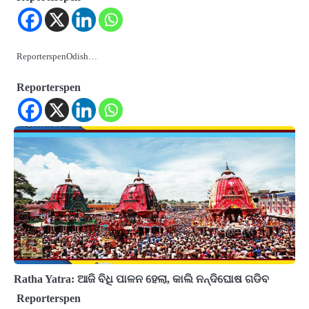
ReporterspenOdish…
Reporterspen
Ratha Yatra: ଆଜି ବିଧି ପାଳନ ହେଲା, କାଲି ନନ୍ଦିଘୋଷ ଗଡିବ
Reporterspen