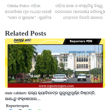
Odisha Police: ଓଡ଼ିଶା
ଓଡ଼ିଆ ଭାଷା ଓ ସଂସ୍କୃତିକୁ ବିଶ୍ୱ
Post
ପୋଲିସର ମୂଳ ମନ୍ତ୍ର ହେଉଛି
ଦରବାରରେ ଆଦରଣୀୟ କରିବାକୁ
navigation
“ସେବା ଓ ସୁରକ୍ଷା” : ଖୁରାନିଆ
ଯତ୍ନବାନ ବିଜେପି ସରକାର
Related Posts
state cabinet: ରାଜ୍ୟ କ୍ୟାବିନେଟ୍‌ର ଗୁରୁତ୍ୱପୂର୍ଣ୍ଣ ନିଷ୍ପତ୍ତି,
ଜାଣନ୍ତୁ ସଂକ୍ଷେପରେ…
Reporterspen