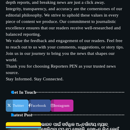
depth reports, and breaking news are just a click away.
Integrity, transparency, and accuracy are the cornerstones of our
editorial philosophy. We strive to uphold these values in every
piece of content we produce. Our commitment to journalistic
excellence ensures that our readers receive well-researched and
balanced reporting.
We value the feedback and engagement of our readers. Feel free
to reach out to us with your comments, suggestions, or story tips.
Join us in our journey to bring you the news that shapes our
world.
Thank you for choosing Reporters PEN as your trusted news
source.
Stay Informed. Stay Connected.
Get In Touch
Twitter
Facebook
Instagram
Latest Post
ଭାରତ ପାଇଁ ସର୍ବାଧିକ ଅନ୍ତର୍ଜାତୀୟ ମ୍ୟାଚ୍
ଖେଳିଥିବା ଟପ୍-୧୦ ଖେଳାଳି, ଦେଖନ୍ତୁ କିଏ କେଉଁ