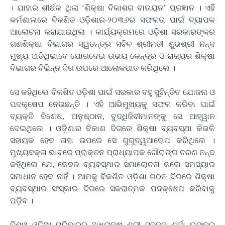
। ଯାହାର ଶୀର୍ଷକ ଥିଲା ‘ଶିକ୍ଷା ବିକାଶର ବାତାୟନ’ ପ୍ରଜ୍ଞାନ । ଏହି
କର୍ମଶାଳାରେ ବିକଶିତ ଓଡ଼ିଶାର-୨୦୩୬ର ସଫଳତା ପାଇଁ ବ୍ୟାପକ
ଆଲୋଚନା କରାଯାଇଥିଲା । କାର୍ଯ୍ୟକ୍ରମରେ ଓଡ଼ିଶା ସରକାରଙ୍କର
ଗଣଶିକ୍ଷା ବିଭାଗର ସ୍ୱତନ୍ତ୍ର ସଚିବ ଶ୍ରୀମତୀ ଶୁଭଶ୍ରୀ ନନ୍ଦ
ମୁଖ୍ୟ ଅତିଥିଭାବେ ଯୋଗଦେଇ ଉଭୟ କେନ୍ଦ୍ର ଓ ରାଜ୍ୟର ଶିକ୍ଷା
ବିଭାଗର ବିଭିନ୍ନ ଦିଗ ଉପରେ ଆଲୋକପାତ କରିଥିଲେ ।
ସେ କହିଥିଲେ ବିକଶିତ ଓଡ଼ିଶା ପାଇଁ ସରକାର ବହୁ ସୁଚିନ୍ତିତ ଯୋଜନା ଓ
ପଦକ୍ଷେପ ନେଉଛନ୍ତି । ଏହି ଆଭିମୁଖ୍ୟକୁ ସଫଳ କରିବା ପାଇଁ
ବ୍ୟକ୍ତି ବିଶେଷ, ଅନୁଷ୍ଠାନ, ବୁଦ୍ଧିଜିବୀମାନଙ୍କୁ ସେ ଆହ୍ୱାନ
ଦେଇଥିଲେ । ଓଡ଼ିଶାର ବିକାଶ ଦିଗରେ ଶିକ୍ଷା ବ୍ୟବସ୍ଥା କିଭଳି
ସହାୟକ ହେବ ତାହା ଉପରେ ସେ ଗୁରୁତ୍ୱଆରୋପ କରିଥିଲେ ।
ମୁଖ୍ୟବକ୍ତା ଭାବରେ ପ୍ରାକ୍ତନ ପ୍ରାଧ୍ୟାପକ ଗୌରାଙ୍ଗ ଚରଣ ନନ୍ଦ
କହିଥିଲେ ଯେ, କେବଳ ବ୍ୟବସ୍ଥାର ସମାଲୋଚନା କଲେ ସମସ୍ୟାର
ସମାଧାନ ହେବ ନାହିଁ । ଆମକୁ ବିକଶିତ ଓଡ଼ିଶା ଗଠନ ଦିଗରେ ଶିକ୍ଷା
ବ୍ୟବସ୍ଥାର ସଂସ୍କାର ଦିଗରେ ସକରାତ୍ମକ ପଦକ୍ଷେପ କରିବାକୁ
ପଡ଼ିବ ।
ବିଶ୍ୱ ଓଡ଼ିଆ ପରିବାରର ଅଧ୍ୟକ୍ଷ ଶ୍ରୀ ସଜ୍ଜନ ଶର୍ମା ତାଙ୍କର