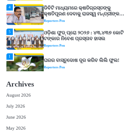
4
ଡିବିଟି ମାଧ୍ୟମରେ କ୍ଷତିଗ୍ରସ୍ତଙ୍କୁ
କ୍ଷତିପୂରଣ ଦେବାକୁ ରାଜସ୍ୱ ମନ୍ତ୍ରୀଙ୍କ
ନିର୍ଦ୍ଦେଶ
Reporters Pen
5
ଓଡ଼ିଶା ଫୁଡ୍ ପ୍ରୋ ୨୦୨୬ : ୪୩,୪୩୭ କୋଟି
ଟଙ୍କାର ନିବେଶ ପ୍ରସ୍ତାବ ହାସଲ
Reporters Pen
1
ଘରର ବାସ୍ତୁଦୋଷ ଦୂର କରିବ ଲିଲି ଫୁଲ!
Reporters Pen
2
‘ଭବିଷ୍ୟତ ପିଢିର ଆକାଂକ୍ଷାକୁ ପୂରଣ କରିବା
ଲାଗି ଶିକ୍ଷା ବ୍ୟବସ୍ଥାରେ ପରିବର୍ତ୍ତନ ଜରୁରୀ’
Archives
Reporters Pen
August 2026
3
୨୨ଜଣ ବୁଣାକାରଙ୍କୁ ସନ୍ଥ କବୀର ହସ୍ତତନ୍ତ
ପୁରସ୍କାର ଏବଂ ଜାତୀୟ ହସ୍ତତନ୍ତ ପୁରସ୍କାର
July 2026
ପ୍ରଦାନ, ଓଡ଼ିଶାରୁ ୨ ଜଣଙ୍କୁ ମିଳିଲା
Reporters Pen
June 2026
4
ଡିବିଟି ମାଧ୍ୟମରେ କ୍ଷତିଗ୍ରସ୍ତଙ୍କୁ
May 2026
କ୍ଷତିପୂରଣ ଦେବାକୁ ରାଜସ୍ୱ ମନ୍ତ୍ରୀଙ୍କ
ନିର୍ଦ୍ଦେଶ