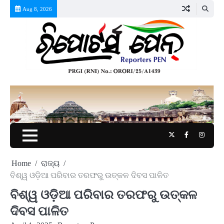
Skip
Aug 8, 2026
to
content
Twitter
Facebook
Instag
Home
ରାଜ୍ୟ
ବିଶ୍ୱ ଓଡ଼ିଆ ପରିବାର ତରଫରୁ ଉତ୍କଳ ଦିବସ ପାଳିତ
ବିଶ୍ୱ ଓଡ଼ିଆ ପରିବାର ତରଫରୁ ଉତ୍କଳ
ଦିବସ ପାଳିତ