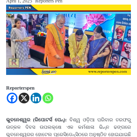
April 1, 2025
Reporters Pen
Reporterspen
ଭୁବନେଶ୍ୱର (ରିପୋଟର୍ସ ପେନ୍):
ବିଶ୍ୱ ଓଡ଼ିଆ ପରିବାର ତରଫରୁ
ଉତ୍କଳ ଦିବସ ଉପଲକ୍ଷେ ଏକ କର୍ମଶାଳା ଭିନ୍ନ ଢଙ୍ଗରେ
ଭୁବନେଶ୍ୱରର ହୋଟେଲ ପ୍ରେସିଡେନ୍ସିଠରେ ଅନୁଷ୍ଠିତ ହୋଇଯାଇଛି