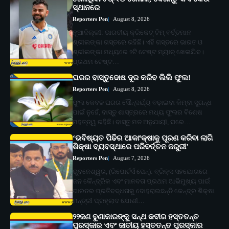
ସ୍ଥାନରେ
Reporters Pen
August 8, 2026
ନୂଆଦିଲ୍ଲୀ: ଭାରତୀୟ କ୍ରିକେଟ୍ ଟିମ୍ ବର୍ତ୍ତମାନ
ଶ୍ରୀଲଙ୍କା ଗସ୍ତରେ ରହିଛି। ଏହି ଗସ୍ତରେ ଭାରତ ଓ
ଶ୍ରୀଲଙ୍କା ମଧ୍ୟରେ ୨ଟି ଟେଷ୍ଟ ମ୍ୟାଚ୍ ଖେଳାଯିବ।
ପ୍ରଥମ ଟେଷ୍ଟ…
ଘରର ବାସ୍ତୁଦୋଷ ଦୂର କରିବ ଲିଲି ଫୁଲ!
Reporters Pen
August 8, 2026
ଫୁଲ କେବଳ ଘରର ସୌନ୍ଦର୍ଯ୍ୟ ବଢ଼ାଇବା କିମ୍ବା ସୁଗନ୍ଧ
ପାଇଁ ନୁହେଁ, ବାସ୍ତୁ ଶାସ୍ତ୍ରରେ ମଧ୍ୟ ଫୁଲର ବିଶେଷ
ମହତ୍ତ୍ୱ ରହିଛି। ବାସ୍ତୁ ମତ ଅନୁଯାୟୀ, ଘରେ…
‘ଭବିଷ୍ୟତ ପିଢିର ଆକାଂକ୍ଷାକୁ ପୂରଣ କରିବା ଲାଗି
ଶିକ୍ଷା ବ୍ୟବସ୍ଥାରେ ପରିବର୍ତ୍ତନ ଜରୁରୀ’
Reporters Pen
August 7, 2026
ଭୁବନେଶ୍ୱର, (ରିପୋର୍ଟର୍ସ ପେନ୍‌): ବ୍ରିକ୍ସ ସହଯୋଗରେ
ଜନ କୈନ୍ଦ୍ରିକ ଏବଂ ମାନବତା ପ୍ରଥମ ଆଭିମୁଖ୍ୟ ପାଇଁ
ଭାରତର ପ୍ରତିବଦ୍ଧତାକୁ ଦୋହରାଇଛନ୍ତି କେନ୍ଦ୍ର ଶିକ୍ଷା
ମନ୍ତ୍ରୀ ପ୍ରହ୍ଲାଦ ଯୋଶୀ…
୨୨ଜଣ ବୁଣାକାରଙ୍କୁ ସନ୍ଥ କବୀର ହସ୍ତତନ୍ତ
ପୁରସ୍କାର ଏବଂ ଜାତୀୟ ହସ୍ତତନ୍ତ ପୁରସ୍କାର