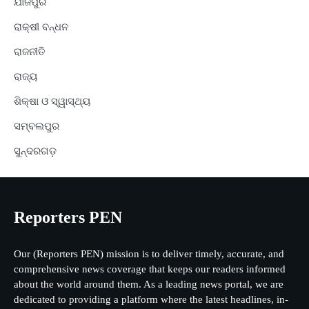
ଯାଜପୁର
ରାକ୍ଷୀ ବନ୍ଧନ
ରାଜନୀତି
ରାଜ୍ୟ
ଶିକ୍ଷା ଓ ସ୍ୱାସ୍ଥ୍ୟ
ସମ୍ବଲପୁର
ସୁନ୍ଦରଗଡ଼
Reporters PEN
Our (Reporters PEN) mission is to deliver timely, accurate, and
comprehensive news coverage that keeps our readers informed
about the world around them. As a leading news portal, we are
dedicated to providing a platform where the latest headlines, in-