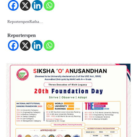
ReporterspenRatha…
Reporterspen
2
‘ଭବିଷ୍ୟତ ପିଢିର ଆକାଂକ୍ଷାକୁ ପୂରଣ କରିବା
ଲାଗି ଶିକ୍ଷା ବ୍ୟବସ୍ଥାରେ ପରିବର୍ତ୍ତନ ଜରୁରୀ’
Reporters Pen
3
୨୨ଜଣ ବୁଣାକାରଙ୍କୁ ସନ୍ଥ କବୀର ହସ୍ତତନ୍ତ
ପୁରସ୍କାର ଏବଂ ଜାତୀୟ ହସ୍ତତନ୍ତ ପୁରସ୍କାର