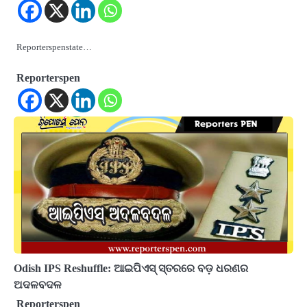
Reporterspenstate…
Reporterspen
Odish IPS Reshuffle: ଆଇପିଏସ୍ ସ୍ତରରେ ବଡ଼ ଧରଣର
ଅଦଳବଦଳ
Reporterspen