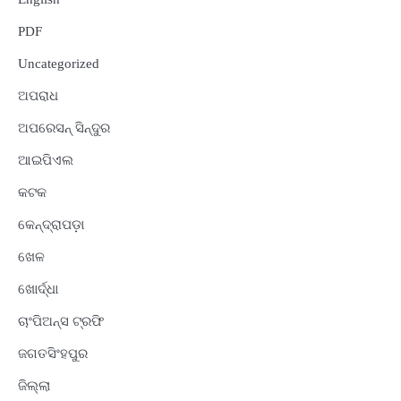
PDF
Uncategorized
ଅପରାଧ
ଅପରେସନ୍ ସିନ୍ଦୁର
ଆଇପିଏଲ
କଟକ
କେନ୍ଦ୍ରାପଡ଼ା
ଖେଳ
ଖୋର୍ଦ୍ଧା
ଚାଂପିଅନ୍ସ ଟ୍ରଫି
ଜଗତସିଂହପୁର
ଜିଲ୍ଲା