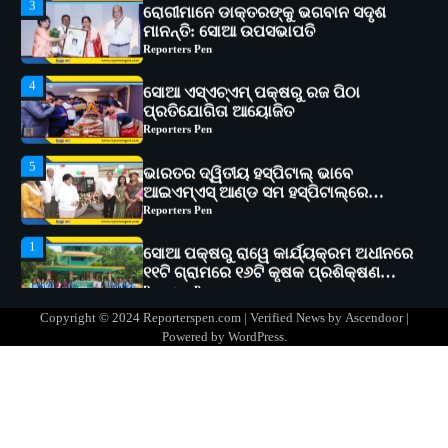
ମାନନ୍ତି: ସୋଆ ଉପସଭାପତି
Reporters Pen
4
ସୋଆ ଏସ୍‌ଏଚ୍‌ଏମ୍ ପକ୍ଷରୁ ରଜ ପିଠା
ପ୍ରତିଯୋଗିତା ଆୟୋଜିତ
Reporters Pen
5
ଭାରତର ଦ୍ୱିତୀୟ ହସ୍ପିଟାଲ୍ ଭାବେ
ଆଇଏମ୍‌ଏସ୍ ଆଣ୍ଡ ସମ ହସ୍ପିଟାଲ୍‌ରେ
ଅତ୍ୟାଧୁନିକ ଡିଜିସ୍କାନର ସ୍ଥାପନ
Reporters Pen
1
ସୋଆ ପକ୍ଷରୁ ରାୱେ କାର୍ଯ୍ୟକ୍ରମ ଅଧୀନରେ
୧୧ଟି ଗ୍ରାମରେ ୧୬ଟି କୃଷକ ପ୍ରଶିକ୍ଷଣ
କାର୍ଯ୍ୟକ୍ରମ ଆୟୋଜିତ
Reporters Pen
2
ସୋଆର ୨୦ତମ ପ୍ରତିଷ୍ଠା ଦିବସରେ
Copyright © 2024 Reporterspen.com | Verified News by
Ascendoor
|
ବିଶ୍ୱବିଦ୍ୟାଳୟର ସଫଳତା, ଉତ୍କର୍ଷତା ଓ
Powered by
WordPress
.
ଅଗ୍ରଗତିର ସ୍ମୃତିଚାରଣ
Reporters Pen
3
ରୋଗୀମାନେ ଡାକ୍ତରଙ୍କୁ ଭଗବାନ ସଦୃଶ
ମାନନ୍ତି: ସୋଆ ଉପସଭାପତି
Reporters Pen