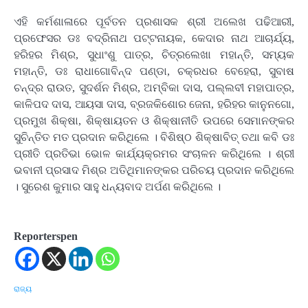
ଏହି କର୍ମଶାଳାରେ ପୂର୍ବତନ ପ୍ରଶାସକ ଶ୍ରୀ ଅଲେଖ ପଢିଆରୀ,
ପ୍ରଫେସର ଡଃ ବଦ୍ରିନାଥ ପଟ୍ଟନାୟକ, କେଦାର ନାଥ ଆଚାର୍ଯ୍ୟ,
ହରିହର ମିଶ୍ର, ସୁଧାଂଶୁ ପାତ୍ର, ଚିତ୍ରଲେଖା ମହାନ୍ତି, ସମ୍ୟକ
ମହାନ୍ତି, ଡଃ ରାଧାଗୋବିନ୍ଦ ପଣ୍ଡା, ଚକ୍ରଧର ବେହେରା, ସୁବାଷ
ଚନ୍ଦ୍ର ରାଉତ, ସୁଦର୍ଶନ ମିଶ୍ର, ଅମ୍ବିକା ଦାସ, ପଲ୍ଲବୀ ମହାପାତ୍ର,
କାଳିପଦ ଦାସ, ଆୟସା ଦାସ, ବ୍ରଜକିଶୋର ଜେନା, ହରିହର କାନୁନଗୋ,
ପ୍ରମୁଖ ଶିକ୍ଷା, ଶିକ୍ଷାୟତନ ଓ ଶିକ୍ଷାନୀତି ଉପରେ ସେମାନଙ୍କର
ସୁଚିନ୍ତିତ ମତ ପ୍ରଦାନ କରିଥିଲେ । ବିଶିଷ୍ଠ ଶିକ୍ଷାବିତ୍ ତଥା କବି ଡଃ
ପ୍ରୀତି ପ୍ରତିଭା ଭୋଳ କାର୍ଯ୍ୟକ୍ରମର ସଂଚାଳନ କରିଥିଲେ । ଶ୍ରୀ
ଭବାନୀ ପ୍ରସାଦ ମିଶ୍ର ଅତିଥିମାନଙ୍କର ପରିଚୟ ପ୍ରଦାନ କରିଥିଲେ
। ସୁରେଶ କୁମାର ସାହୁ ଧନ୍ୟବାଦ ଅର୍ପଣ କରିଥିଲେ ।
Reporterspen
ରାଜ୍ୟ