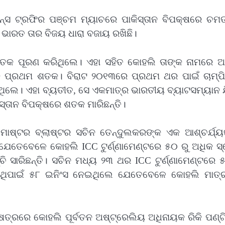
ିଅନ୍ସ ଟ୍ରଫିର ପଞ୍ଚମ ମ୍ୟାଚରେ ପାକିସ୍ତାନ ବିପକ୍ଷରେ ଚମତ
େ ଭାରତ ତାର ବିଜୟ ଧାରା ବଜାୟ ରଖିଛି।
 ଶତକ ପୂରଣ କରିଥିଲେ। ଏହା ସହିତ କୋହଲି ତାଙ୍କ ନାମରେ 
ଙ୍କ ପ୍ରଥମ ଶତକ। ବିରାଟ ୨୦୧୩ରେ ପ୍ରଥମ ଥର ପାଇଁ ଚାମ୍ପି
ିଥିଲେ। ଏହା ବ୍ୟତୀତ, ସେ ଏକମାତ୍ର ଭାରତୀୟ ବ୍ୟାଟସମ୍ୟାନ 
ିସ୍ତାନ ବିପକ୍ଷରେ ଶତକ ମାରିଛନ୍ତି।
 ମାଷ୍ଟର ବ୍ଲାଷ୍ଟର ସଚିନ ତେନ୍ଦୁଲକରଙ୍କ ଏକ ଆଶ୍ଚର୍ଯ୍
େତେବେଳେ କୋହଲି ICC ଟୁର୍ଣ୍ଣାମେଣ୍ଟରେ ୫୦ ରୁ ଅଧିକ ସ
ି ସାରିଛନ୍ତି। ସଚିନ ମଧ୍ୟ ୨୩ ଥର ICC ଟୁର୍ଣ୍ଣାମେଣ୍ଟରେ 
 ଏଥିପାଇଁ ୫୮ ଇନିଂସ ନେଇଥିଲେ ଯେତେବେଳେ କୋହଲି ମାତ୍
ଷେତ୍ରରେ କୋହଲି ପୂର୍ବତନ ଅଷ୍ଟ୍ରେଲିୟ ଅଧିନାୟକ ରିକି ପଣ୍ଟି