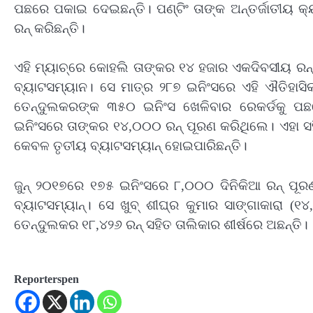
ପଛରେ ପକାଇ ଦେଇଛନ୍ତି। ପଣ୍ଟିଂ ତାଙ୍କ ଅନ୍ତର୍ଜାତୀୟ କ
ରନ୍ କରିଛନ୍ତି।
ଏହି ମ୍ୟାଚ୍‌ରେ କୋହଲି ତାଙ୍କର ୧୪ ହଜାର ଏକଦିବସୀୟ ର
ବ୍ୟାଟସମ୍ୟାନ। ସେ ମାତ୍ର ୨୮୭ ଇନିଂସରେ ଏହି ଐତିହାସି
ତେନ୍ଦୁଲକରଙ୍କ ୩୫୦ ଇନିଂସ ଖେଳିବାର ରେକର୍ଡକୁ ପଛ
ଇନିଂସରେ ତାଙ୍କର ୧୪,୦୦୦ ରନ୍ ପୂରଣ କରିଥିଲେ। ଏହା ସହ
କେବଳ ତୃତୀୟ ବ୍ୟାଟସମ୍ୟାନ୍ ହୋଇପାରିଛନ୍ତି।
ଜୁନ୍ ୨୦୧୭ରେ ୧୭୫ ଇନିଂସରେ ୮,୦୦୦ ଦିନିକିଆ ରନ୍ ପୂ
ବ୍ୟାଟସମ୍ୟାନ୍। ସେ ଖୁବ୍ ଶୀଘ୍ର କୁମାର ସାଙ୍ଗାକାରା (
ତେନ୍ଦୁଲକର ୧୮,୪୨୬ ରନ୍ ସହିତ ତାଲିକାର ଶୀର୍ଷରେ ଅଛନ୍ତି।
Reporterspen