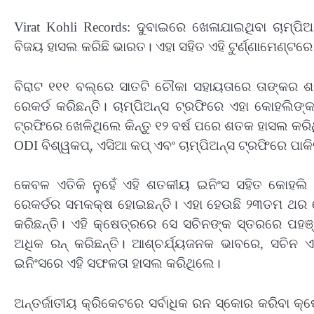
Virat Kohli Records: ଦୁବାଇରେ ଖେଳାଯାଇଥିବା ଚାମ୍ପ
ବିଜୟ ହାସଲ କରିଛି ଭାରତ। ଏହା ସହିତ ଏହି ଟୁର୍ଣ୍ଣାମେଣ୍ଟର
ବିରାଟ ୧୧୧ ବଲ୍‌ରେ ସାତଟି ଚୌକା ସହାୟତାରେ ତାଙ୍କର
ରେକର୍ଡ କରିଛନ୍ତି। ଚାମ୍ପିଅନ୍ସ ଟ୍ରଫିରେ ଏହା କୋହଲି
ଟ୍ରଫିରେ ଖେଳିଥିଲେ କିନ୍ତୁ ୧୨ ବର୍ଷ ପରେ ଶତକ ହାସଲ କର
ODI ବିଶ୍ୱକପ୍, ଏସିଆ କପ୍ ଏବଂ ଚାମ୍ପିଅନ୍ସ ଟ୍ରଫିରେ ପାକ
କେବଳ ଏତିକି ନୁହେଁ ଏହି ଶତକୀୟ ଇନିଂସ ସହିତ କୋହଲି
ରେକର୍ଡର ସମକକ୍ଷ ହୋଇଛନ୍ତି। ଏହା ହେଉଛି ୨୩ତମ ଥର ଯ
କରିଛନ୍ତି। ଏହି କ୍ଷେତ୍ରରେ ସେ ସଚିନଙ୍କ ସ୍ତରରେ ପହଞ୍ଚ
ଅଧିକ ରନ୍ କରିଛନ୍ତି। ଆଶ୍ଚର୍ଯ୍ୟଜନକ ଭାବରେ, ସଚିନ
ଇନିଂସରେ ଏହି ସଫଳତା ହାସଲ କରିଥିଲେ।
ଅନ୍ତର୍ଜାତୀୟ କ୍ରିକେଟରେ ସର୍ବାଧିକ ରନ ସ୍କୋର କରିବା କ୍