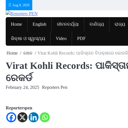
Skip
Aug 8, 2026
to
content
Home
English
ଜୀବନଚର୍ଯ୍ୟା
ବାଣିଜ୍ୟ
ରାଜ୍ୟ
ଶିକ୍ଷା ଓ ସ୍ୱାସ୍ଥ୍ୟ
Video
PDF
Home
ଖେଳ
Virat Kohli Records: ପାକିସ୍ତାନ ବିପକ୍ଷରେ କୋହଲ
Virat Kohli Records: ପାକିସ୍
ରେକର୍ଡ
February 24, 2025
Reporters Pen
Reporterspen