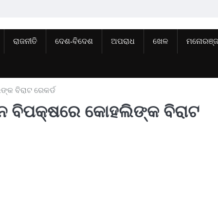
ରାଜନୀତି
ଦେଶ-ବିଦେଶ
ଅପରାଧ
ଖେଳ
ମନୋରଞ୍
ିଙ୍କ ବିରାଟ ରେକର୍ଡ
ତାନ ବିପକ୍ଷରେ କୋହଲିଙ୍କ ବିରାଟ