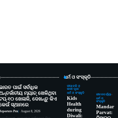
t
ଧର୍ମ ଓ ସଂସ୍କୃତି
ଭାରତ ପାଇଁ ସର୍ବାଧିକ
ଦୀପାବଳି ଓ
କାଳୀ ପୂଜା
ଅନ୍ତର୍ଜାତୀୟ ମ୍ୟାଚ୍ ଖେଳିଥିବା
ଧର୍ମ ଓ ସଂସ୍କୃତି
ଜୀବନଚର୍ଯ୍ୟା
Kids
ଟପ୍-୧୦ ଖେଳାଳି, ଦେଖନ୍ତୁ କିଏ
ଧର୍ମ ଓ
ସଂସ୍କୃତି
Health
କେଉଁ ସ୍ଥାନରେ
Mandar
during
Reporters Pen
August 8, 2026
Parvat:
Diwali: