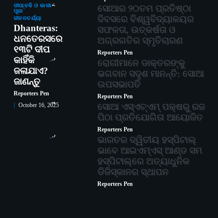
2
ଦୀପାବଳି ଓ କାଳୀ
ସୋଆର ୨୦ତମ ପ୍ରତିଷ୍ଠା
ପୂଜା
ଦିବସରେ ବିଶ୍ୱବିଦ୍ୟାଳୟର
ଜୀବନଚର୍ଯ୍ୟା
Dhanteras:
ସଫଳତା, ଉତ୍କର୍ଷତା ଓ
ଧନତେରସରେ
ଅଗ୍ରଗତିର ସ୍ମୃତିଚାରଣ
୧୩ଟି ଦୀପ
Reporters Pen
3
କାହିଁକି
ରୋଗୀମାନେ ଡାକ୍ତରଙ୍କୁ
ଜଳାଯାଏ?
ଭଗବାନ ସଦୃଶ ମାନନ୍ତି: ସୋଆ
ଜାଣନ୍ତୁ
ଉପସଭାପତି
Reporters Pen
Reporters Pen
4
ସୋଆ ଏସ୍‌ଏଚ୍‌ଏମ୍ ପକ୍ଷରୁ ରଜ
October 16, 2025
ପିଠା ପ୍ରତିଯୋଗିତା ଆୟୋଜିତ
Reporters Pen
5
ଭାରତର ଦ୍ୱିତୀୟ ହସ୍ପିଟାଲ୍
ଭାବେ ଆଇଏମ୍‌ଏସ୍ ଆଣ୍ଡ ସମ
ହସ୍ପିଟାଲ୍‌ରେ ଅତ୍ୟାଧୁନିକ
ଡିଜିସ୍କାନର ସ୍ଥାପନ
Reporters Pen