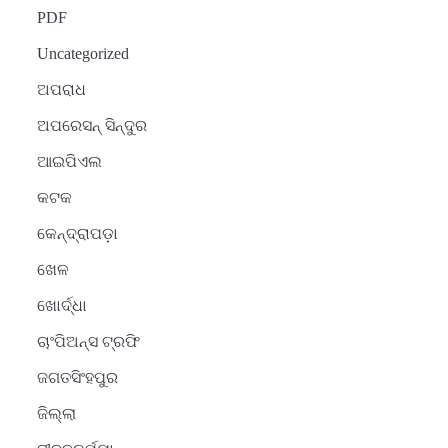
PDF
Uncategorized
ଅପରାଧ
ଅପରେସନ୍ ସିନ୍ଦୁର
ଆଇପିଏଲ
କଟକ
କେନ୍ଦ୍ରାପଡ଼ା
ଖେଳ
ଖୋର୍ଦ୍ଧା
ଚାଂପିଅନ୍ସ ଟ୍ରଫି
ଜଗତସିଂହପୁର
ଜିଲ୍ଲା