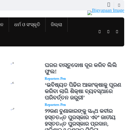
ଜନ
ଧର୍ମ ଓ ସଂସ୍କୃତି
ଜିଲ୍ଲା
Twitter
Facebook
Instag
1
ଘରର ବାସ୍ତୁଦୋଷ ଦୂର କରିବ ଲିଲି
ଫୁଲ!
Reporters Pen
2
‘ଭବିଷ୍ୟତ ପିଢିର ଆକାଂକ୍ଷାକୁ ପୂରଣ
କରିବା ଲାଗି ଶିକ୍ଷା ବ୍ୟବସ୍ଥାରେ
ପରିବର୍ତ୍ତନ ଜରୁରୀ’
Reporters Pen
3
୨୨ଜଣ ବୁଣାକାରଙ୍କୁ ସନ୍ଥ କବୀର
ହସ୍ତତନ୍ତ ପୁରସ୍କାର ଏବଂ ଜାତୀୟ
ହସ୍ତତନ୍ତ ପୁରସ୍କାର ପ୍ରଦାନ,