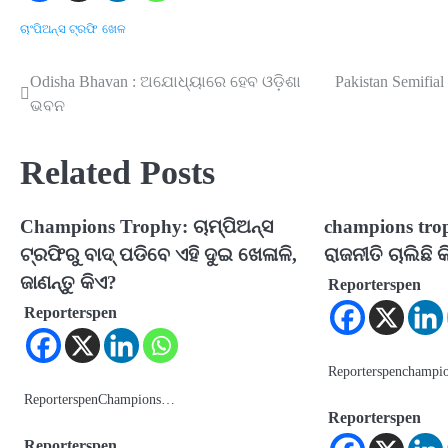
ଚାଂପିଅନ୍ସ ଟ୍ରଫି
ଖେଳ
Odisha Bhavan : ଅଯୋଧ୍ୟାରେ ହେବ ଓଡ଼ିଶା
Pakistan Semifi
Post
ଭବନ
navigation
Related Posts
Champions Trophy: ଚାମ୍ପିଅନ୍ସ
champions tro
ଟ୍ରଫିରୁ ବାଦ୍ ପଡିବେ ଏହି ଦୁଇ ଖେଳାଳି,
ରାଜନୀତି ଚାଲିଛି କ
ଜାଣନ୍ତୁ କିଏ?
Reporterspen
Reporterspen
Reporterspenchamp
ReporterspenChampions…
Reporterspen
Reporterspen