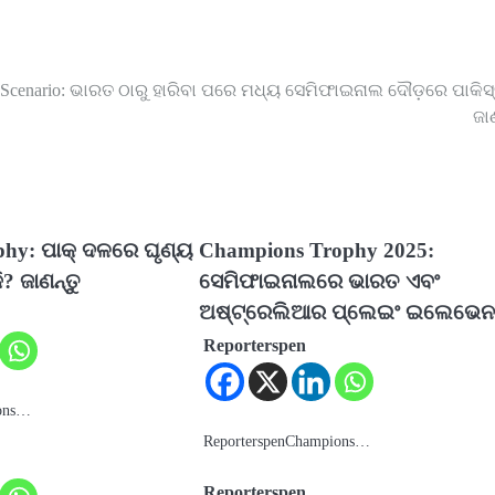
al Scenario: ଭାରତ ଠାରୁ ହାରିବା ପରେ ମଧ୍ୟ ସେମିଫାଇନାଲ ଦୌଡ଼ରେ ପାକିସ୍
ଜାଣ
phy: ପାକ୍ ଦଳରେ ଘୃଣ୍ୟ
Champions Trophy 2025:
ି? ଜାଣନ୍ତୁ
ସେମିଫାଇନାଲରେ ଭାରତ ଏବଂ
ଅଷ୍ଟ୍ରେଲିଆର ପ୍ଲେଇଂ ଇଲେଭେ
Reporterspen
ions…
ReporterspenChampions…
Reporterspen