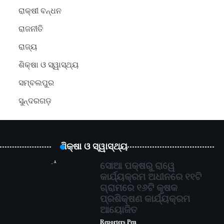
ରାକ୍ଷୀ ବନ୍ଧନ
ରାଜନୀତି
ରାଜ୍ୟ
ଶିକ୍ଷା ଓ ସ୍ୱାସ୍ଥ୍ୟ
ସମ୍ବଲପୁର
ସୁନ୍ଦରଗଡ଼
ଶିକ୍ଷା ଓ ସ୍ୱାସ୍ଥ୍ୟ
1
ସୋଆ ପକ୍ଷରୁ ରାୱେ
କାର୍ଯ୍ୟକ୍ରମ ଅଧୀନରେ ୧୧ଟି
ଗ୍ରାମରେ ୧୬ଟି କୃଷକ
ପ୍ରଶିକ୍ଷଣ କାର୍ଯ୍ୟକ୍ରମ
ଆୟୋଜିତ
Reporters Pen