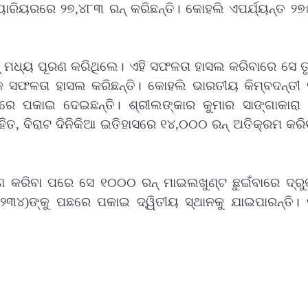
୍ୟାରିୟରରେ ୨୭,୪୮୩ ରନ୍ କରିଛନ୍ତି। କୋହଲି ଏପର୍ଯ୍ୟନ୍ତ ୨
ନ୍ ମଧ୍ୟ ପୂରଣ କରିଥିଲେ। ଏହି ସଫଳତା ହାସଲ କରିବାରେ ସେ ତ
କ ସଫଳତା ହାସଲ କରିଛନ୍ତି। କୋହଲି ଭାରତୀୟ କିମ୍ବଦନ୍ତୀ 
ରେ ପକାଇ ଦେଇଛନ୍ତି। ଶ୍ରୀଲଙ୍କାର କୁମାର ସାଙ୍ଗାକାରା
ିତ, ବିରାଟ ଦିନିକିଆ ଇତିହାସରେ ୧୪,୦୦୦ ରନ୍ ଅତିକ୍ରମ କରି
ରଣ କରିବା ପରେ ସେ ୧୦୦୦ ରନ୍ ମାଇଲଖୁଣ୍ଟ ଛୁଇଁବାରେ ଦ୍ର
୧୪,୨୩୪)ଙ୍କୁ ପଛରେ ପକାଇ ଦ୍ୱିତୀୟ ସ୍ଥାନକୁ ଯାଇପାରନ୍ତି।