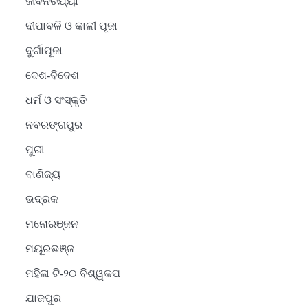
ଜୀବନଚର୍ଯ୍ୟା
ଦୀପାବଳି ଓ କାଳୀ ପୂଜା
ଦୁର୍ଗାପୂଜା
ଦେଶ-ବିଦେଶ
ଧର୍ମ ଓ ସଂସ୍କୃତି
ନବରଙ୍ଗପୁର
ପୁରୀ
ବାଣିଜ୍ୟ
ଭଦ୍ରକ
ମନୋରଞ୍ଜନ
ମୟୂରଭଞ୍ଜ
ମହିଳା ଟି-୨୦ ବିଶ୍ୱକପ
ଯାଜପୁର