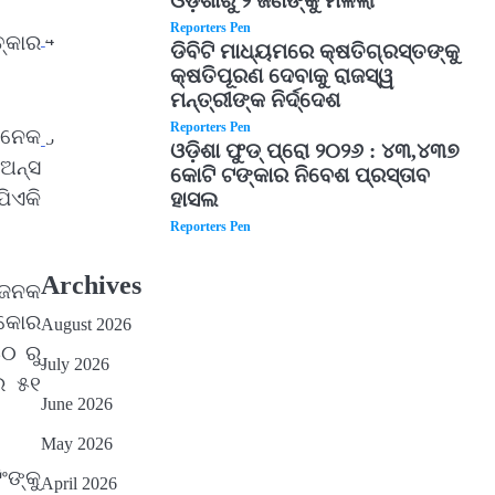
ଓଡ଼ିଶାରୁ ୨ ଜଣଙ୍କୁ ମିଳିଲା
Reporters Pen
4
୍କାର
ଡିବିଟି ମାଧ୍ୟମରେ କ୍ଷତିଗ୍ରସ୍ତଙ୍କୁ
କ୍ଷତିପୂରଣ ଦେବାକୁ ରାଜସ୍ୱ
ମନ୍ତ୍ରୀଙ୍କ ନିର୍ଦ୍ଦେଶ
Reporters Pen
ଅନେକ
5
ଓଡ଼ିଶା ଫୁଡ୍ ପ୍ରୋ ୨୦୨୬ : ୪୩,୪୩୭
ଅନ୍ସ
କୋଟି ଟଙ୍କାର ନିବେଶ ପ୍ରସ୍ତାବ
ଯିଏକି
ହାସଲ
Reporters Pen
Archives
ୟଜନକ
୍କୋର
August 2026
୫୦ ରୁ
July 2026
ର ୫୧
June 2026
May 2026
ଂଙ୍କୁ
April 2026