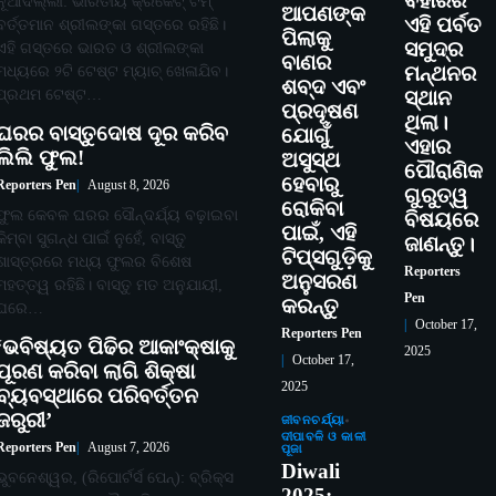
ବିହାରର
ନୂଆଦିଲ୍ଲୀ: ଭାରତୀୟ କ୍ରିକେଟ୍ ଟିମ୍
ଆପଣଙ୍କ
ଏହି ପର୍ବତ
ବର୍ତ୍ତମାନ ଶ୍ରୀଲଙ୍କା ଗସ୍ତରେ ରହିଛି।
ପିଲାକୁ
ସମୁଦ୍ର
ଏହି ଗସ୍ତରେ ଭାରତ ଓ ଶ୍ରୀଲଙ୍କା
ବାଣର
ମଧ୍ୟରେ ୨ଟି ଟେଷ୍ଟ ମ୍ୟାଚ୍ ଖେଳାଯିବ।
ମନ୍ଥନର
ଶବ୍ଦ ଏବଂ
ପ୍ରଥମ ଟେଷ୍ଟ…
ସ୍ଥାନ
ପ୍ରଦୂଷଣ
ଥିଲା।
ଘରର ବାସ୍ତୁଦୋଷ ଦୂର କରିବ
ଯୋଗୁଁ
ଏହାର
ଲିଲି ଫୁଲ!
ଅସୁସ୍ଥ
ପୌରାଣିକ
ହେବାରୁ
Reporters Pen
August 8, 2026
ଗୁରୁତ୍ୱ
ରୋକିବା
ଫୁଲ କେବଳ ଘରର ସୌନ୍ଦର୍ଯ୍ୟ ବଢ଼ାଇବା
ବିଷୟରେ
ପାଇଁ, ଏହି
କିମ୍ବା ସୁଗନ୍ଧ ପାଇଁ ନୁହେଁ, ବାସ୍ତୁ
ଜାଣନ୍ତୁ।
ଟିପ୍ସଗୁଡ଼ିକୁ
ଶାସ୍ତ୍ରରେ ମଧ୍ୟ ଫୁଲର ବିଶେଷ
Reporters
ଅନୁସରଣ
ମହତ୍ତ୍ୱ ରହିଛି। ବାସ୍ତୁ ମତ ଅନୁଯାୟୀ,
Pen
କରନ୍ତୁ
ଘରେ…
October 17,
Reporters Pen
‘ଭବିଷ୍ୟତ ପିଢିର ଆକାଂକ୍ଷାକୁ
2025
October 17,
ପୂରଣ କରିବା ଲାଗି ଶିକ୍ଷା
2025
ବ୍ୟବସ୍ଥାରେ ପରିବର୍ତ୍ତନ
ଜରୁରୀ’
ଜୀବନଚର୍ଯ୍ୟା
ଦୀପାବଳି ଓ କାଳୀ
Reporters Pen
August 7, 2026
ପୂଜା
Diwali
ଭୁବନେଶ୍ୱର, (ରିପୋର୍ଟର୍ସ ପେନ୍‌): ବ୍ରିକ୍ସ
2025: