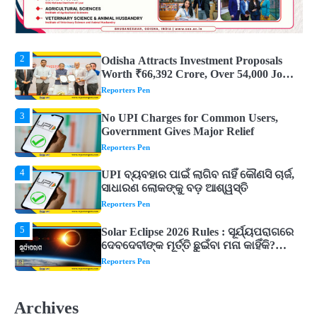
2
Odisha Attracts Investment Proposals
Worth ₹66,392 Crore, Over 54,000 Jobs
Expected
Reporters Pen
3
No UPI Charges for Common Users,
Government Gives Major Relief
Reporters Pen
4
UPI ବ୍ୟବହାର ପାଇଁ ଲାଗିବ ନାହିଁ କୌଣସି ଚାର୍ଜ,
ସାଧାରଣ ଲୋକଙ୍କୁ ବଡ଼ ଆଶ୍ୱସ୍ତି
Reporters Pen
5
Solar Eclipse 2026 Rules : ସୂର୍ଯ୍ୟପରାଗରେ
ଦେବଦେବୀଙ୍କ ମୂର୍ତ୍ତି ଛୁଇଁବା ମନା କାହିଁକି?
ଜାଣନ୍ତୁ ଏହା ପଛରେ ଥିବା ଧାର୍ମିକ ମାନ୍ୟତା
Reporters Pen
1
Dreaming of Gold, Peacock or Temple?
Know What These 5 Auspicious Dreams
Are Believed to Mean
Reporters Pen
2
Odisha Attracts Investment Proposals
Worth ₹66,392 Crore, Over 54,000 Jobs
Archives
Expected