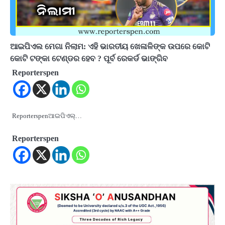
ଆଇପିଏଲ ମେଗା ନିଲାମ: ଏହି ଭାରତୀୟ ଖେଳାଳିଙ୍କ ଉପରେ କୋଟି
କୋଟି ଟଙ୍କା ଟେଣ୍ଡର ହେବ ? ପୂର୍ବ ରେକର୍ଡ ଭାଙ୍ଗିବ
Reporterspen
Reporterspenଆଇପିଏଲ୍…
Reporterspen