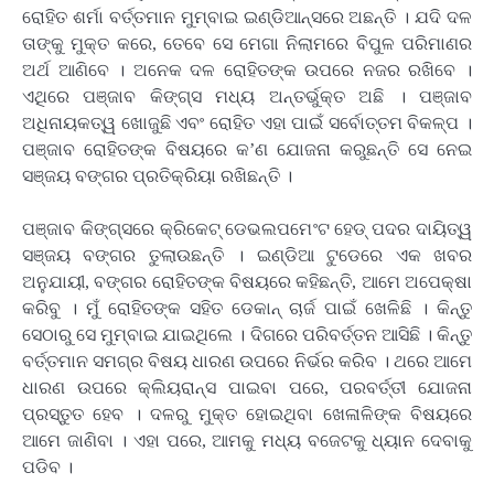
ରୋହିତ ଶର୍ମା ବର୍ତ୍ତମାନ ମୁମ୍ବାଇ ଇଣ୍ଡିଆନ୍ସରେ ଅଛନ୍ତି । ଯଦି ଦଳ
ତାଙ୍କୁ ମୁକ୍ତ କରେ, ତେବେ ସେ ମେଗା ନିଲାମରେ ବିପୁଳ ପରିମାଣର
ଅର୍ଥ ଆଣିବେ । ଅନେକ ଦଳ ରୋହିତଙ୍କ ଉପରେ ନଜର ରଖିବେ ।
ଏଥିରେ ପଞ୍ଜାବ କିଙ୍ଗ୍ସ ମଧ୍ୟ ଅନ୍ତର୍ଭୁକ୍ତ ଅଛି । ପଞ୍ଜାବ
ଅଧିନାୟକତ୍ୱ ଖୋଜୁଛି ଏବଂ ରୋହିତ ଏହା ପାଇଁ ସର୍ବୋତ୍ତମ ବିକଳ୍ପ ।
ପଞ୍ଜାବ ରୋହିତଙ୍କ ବିଷୟରେ କ’ଣ ଯୋଜନା କରୁଛନ୍ତି ସେ ନେଇ
ସଞ୍ଜୟ ବଙ୍ଗର ପ୍ରତିକ୍ରିୟା ରଖିଛନ୍ତି ।
ପଞ୍ଜାବ କିଙ୍ଗ୍ସରେ କ୍ରିକେଟ୍ ଡେଭଲପମେଂଟ ହେଡ୍ ପଦର ଦାୟିତ୍ୱ
ସଞ୍ଜୟ ବଙ୍ଗର ତୁଲାଉଛନ୍ତି । ଇଣ୍ଡିଆ ଟୁଡେରେ ଏକ ଖବର
ଅନୁଯାୟୀ, ବଙ୍ଗର ରୋହିତଙ୍କ ବିଷୟରେ କହିଛନ୍ତି, ଆମେ ଅପେକ୍ଷା
କରିବୁ । ମୁଁ ରୋହିତଙ୍କ ସହିତ ଡେକାନ୍ ଚାର୍ଜ ପାଇଁ ଖେଳିଛି । କିନ୍ତୁ
ସେଠାରୁ ସେ ମୁମ୍ବାଇ ଯାଇଥିଲେ । ଦିଗରେ ପରିବର୍ତ୍ତନ ଆସିଛି । କିନ୍ତୁ
ବର୍ତ୍ତମାନ ସମଗ୍ର ବିଷୟ ଧାରଣ ଉପରେ ନିର୍ଭର କରିବ । ଥରେ ଆମେ
ଧାରଣ ଉପରେ କ୍ଲିୟରାନ୍ସ ପାଇବା ପରେ, ପରବର୍ତ୍ତୀ ଯୋଜନା
ପ୍ରସ୍ତୁତ ହେବ । ଦଳରୁ ମୁକ୍ତ ହୋଇଥିବା ଖେଳାଳିଙ୍କ ବିଷୟରେ
ଆମେ ଜାଣିବା । ଏହା ପରେ, ଆମକୁ ମଧ୍ୟ ବଜେଟକୁ ଧ୍ୟାନ ଦେବାକୁ
ପଡିବ ।