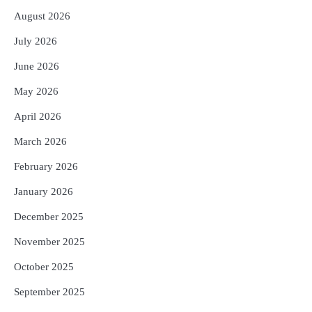
Reporters Pen
August 2026
3
No UPI Charges for Common Users,
Government Gives Major Relief
July 2026
Reporters Pen
June 2026
4
UPI ବ୍ୟବହାର ପାଇଁ ଲାଗିବ ନାହିଁ କୌଣସି ଚାର୍ଜ,
May 2026
ସାଧାରଣ ଲୋକଙ୍କୁ ବଡ଼ ଆଶ୍ୱସ୍ତି
Reporters Pen
April 2026
5
Solar Eclipse 2026 Rules : ସୂର୍ଯ୍ୟପରାଗରେ
March 2026
ଦେବଦେବୀଙ୍କ ମୂର୍ତ୍ତି ଛୁଇଁବା ମନା କାହିଁକି?
ଜାଣନ୍ତୁ ଏହା ପଛରେ ଥିବା ଧାର୍ମିକ ମାନ୍ୟତା
February 2026
Reporters Pen
January 2026
December 2025
November 2025
October 2025
September 2025