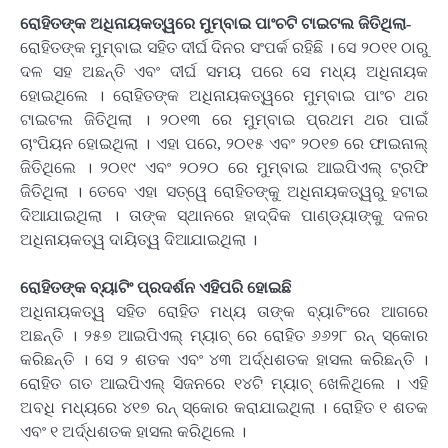
ରୋହିତଙ୍କ ଅଧିନାୟକତ୍ୱରେ ମୁମ୍ବାଇ ପାଂଚଟି ଟାଇଟଲ ଜିତିଥିଲା-
ରୋହିତଙ୍କ ମୁମ୍ବାଇ ସହିତ ଦୀର୍ଘ ଦିନର ସଂପର୍କ ରହିଛି । ସେ ୨୦୧୧ ଠାରୁ
ଦଳ ସହ ଅଛନ୍ତି ଏବଂ ଦୀର୍ଘ ସମୟ ପରେ ସେ ମଧ୍ୟ ଅଧିନାୟକ
ହୋଇଥିଲେ । ରୋହିତଙ୍କ ଅଧିନାୟକତ୍ୱରେ ମୁମ୍ବାଇ ପାଂଚ ଥର
ଟାଇଟଲ ଜିତିଥିଲା । ୨୦୧୩ ରେ ମୁମ୍ବାଇ ପ୍ରଥମ ଥର ପାଇଁ
ଚାଂପିୟନ ହୋଇଥିଲା । ଏହା ପରେ, ୨୦୧୫ ଏବଂ ୨୦୧୭ ରେ ଫାଇନାଲ୍
ଜିତିଥିଲେ । ୨୦୧୯ ଏବଂ ୨୦୨୦ ରେ ମୁମ୍ବାଇ ଆଇପିଏଲ୍ ଟ୍ରଫି
ଜିତିଥିଲା । ତେବେ ଏହା ସତ୍ୱେ ରୋହିତଙ୍କୁ ଅଧିନାୟକତ୍ୱରୁ ହଟାଇ
ଦିଆଯାଇଥିଲା । ତାଙ୍କ ସ୍ଥାନରେ ହାଦ୍ଦିକ ପାଣ୍ଡ୍ୟାଙ୍କୁ ଦଳର
ଅଧିନାୟକତ୍ୱ ଦାୟିତ୍ୱ ଦିଆଯାଇଥିଲା ।
ରୋହିତଙ୍କ ବ୍ୟାଟିଂ ପ୍ରଦର୍ଶନ ଏହିପରି ହୋଇଛି
ଅଧିନାୟକତ୍ୱ ସହିତ ରୋହିତ ମଧ୍ୟ ତାଙ୍କ ବ୍ୟାଟିଂରେ ଆଗରେ
ଅଛନ୍ତି । ୨୫୭ ଆଇପିଏଲ୍ ମ୍ୟାଚ୍ ରେ ରୋହିତ ୬୬୨୮ ରନ୍ ସ୍କୋର
କରିଛନ୍ତି । ସେ ୨ ଶତକ ଏବଂ ୪୩ ଅର୍ଦ୍ଧଶତକ ହାସଲ କରିଛନ୍ତି ।
ରୋହିତ ଗତ ଆଇପିଏଲ୍ ସିଜନରେ ୧୪ଟି ମ୍ୟାଚ୍ ଖେଳିଥିଲେ । ଏହି
ଅବଧି ମଧ୍ୟରେ ୪୧୭ ରନ୍ ସ୍କୋର କରାଯାଇଥିଲା । ରୋହିତ ୧ ଶତକ
ଏବଂ ୧ ଅର୍ଦ୍ଧଶତକ ହାସଲ କରିଥିଲେ ।