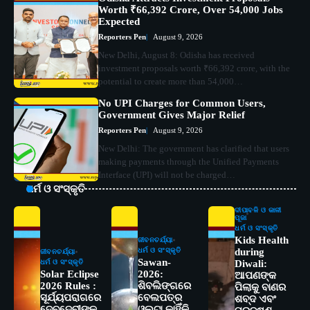
Worth ₹66,392 Crore, Over 54,000 Jobs
Expected
Reporters Pen
August 9, 2026
New Delhi, August 8: Odisha has received
investment proposals worth ₹66,392 crore, with the
potential to create more than 54,000…
No UPI Charges for Common Users,
Government Gives Major Relief
Reporters Pen
August 9, 2026
New Delhi: The government has clarified that users
making payments through the Unified Payments
Interface (UPI) will not be charged…
ଧର୍ମ ଓ ସଂସ୍କୃତି
ଦୀପାବଳି ଓ କାଳୀ
ପୂଜା
ଧର୍ମ ଓ ସଂସ୍କୃତି
Kids Health
ଜୀବନଚର୍ଯ୍ୟା
ଧର୍ମ ଓ ସଂସ୍କୃତି
during
ଜୀବନଚର୍ଯ୍ୟା
Sawan-
ଧର୍ମ ଓ ସଂସ୍କୃତି
Diwali:
Solar Eclipse
2026:
ଆପଣଙ୍କ
2026 Rules :
ଶିବଲିଙ୍ଗରେ
ପିଲାକୁ ବାଣର
ସୂର୍ଯ୍ୟପରାଗରେ
ବେଲପତ୍ର
ଶବ୍ଦ ଏବଂ
ଦେବଦେବୀଙ୍କ
ଓଲଟା କାହିଁକି