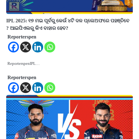
IPL 2025: ୧୭ ମଇ ପୂର୍ବରୁ କେଉଁ ୪ଟି ଦଳ ପ୍ଲେଅଫରେ ପହଞ୍ଚିବେ
? ଆଇପିଏଲରୁ କିଏ ବାହାର ହେବ?
Reporterspen
ReporterspenIPL…
Reporterspen