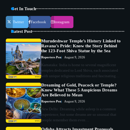
Get In Touch
Twitter
Facebook
Instagram
Latest Post
Murudeshwar Temple’s History Linked to
Ravana’s Pride: Know the Story Behind
the 123-Foot Shiva Statue by the Sea
Reporters Pen
August 9, 2026
Karnataka: India is home to several magnificent
temples dedicated to Lord Shiva, each associated
with unique religious traditions and fascinating…
Dreaming of Gold, Peacock or Temple?
Know What These 5 Auspicious Dreams
Are Believed to Mean
Reporters Pen
August 9, 2026
New Delhi: Dreaming while asleep is a common
experience, but some dreams are so unusual that
people remember them even…
Odisha Attracts Investment Proposals