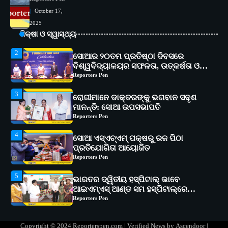
October 17,
2
ସୋଆର ୨୦ତମ ପ୍ରତିଷ୍ଠା ଦିବସରେ
2025
ବିଶ୍ୱବିଦ୍ୟାଳୟର ସଫଳତା, ଉତ୍କର୍ଷତା ଓ
ଶିକ୍ଷା ଓ ସ୍ୱାସ୍ଥ୍ୟ
ଅଗ୍ରଗତିର ସ୍ମୃତିଚାରଣ
Reporters Pen
3
ରୋଗୀମାନେ ଡାକ୍ତରଙ୍କୁ ଭଗବାନ ସଦୃଶ
ମାନନ୍ତି: ସୋଆ ଉପସଭାପତି
Reporters Pen
4
ସୋଆ ଏସ୍‌ଏଚ୍‌ଏମ୍ ପକ୍ଷରୁ ରଜ ପିଠା
ପ୍ରତିଯୋଗିତା ଆୟୋଜିତ
Reporters Pen
5
ଭାରତର ଦ୍ୱିତୀୟ ହସ୍ପିଟାଲ୍ ଭାବେ
ଆଇଏମ୍‌ଏସ୍ ଆଣ୍ଡ ସମ ହସ୍ପିଟାଲ୍‌ରେ
ଅତ୍ୟାଧୁନିକ ଡିଜିସ୍କାନର ସ୍ଥାପନ
Reporters Pen
1
ସୋଆ ପକ୍ଷରୁ ରାୱେ କାର୍ଯ୍ୟକ୍ରମ ଅଧୀନରେ
୧୧ଟି ଗ୍ରାମରେ ୧୬ଟି କୃଷକ ପ୍ରଶିକ୍ଷଣ
କାର୍ଯ୍ୟକ୍ରମ ଆୟୋଜିତ
Reporters Pen
2
ସୋଆର ୨୦ତମ ପ୍ରତିଷ୍ଠା ଦିବସରେ
Copyright © 2024 Reporterspen.com | Verified News by
Ascendoor
|