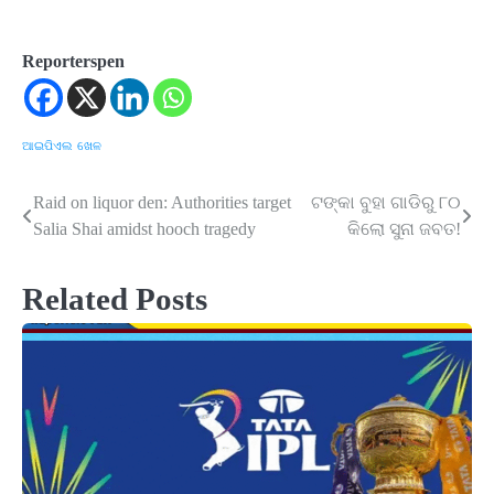
Reporterspen
ଆଇପିଏଲ
ଖେଳ
Raid on liquor den: Authorities target
ଟଙ୍କା ବୁହା ଗାଡିରୁ ୮୦
Post
Salia Shai amidst hooch tragedy
କିଲୋ ସୁନା ଜବତ!
navigation
Related Posts