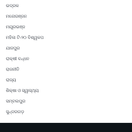
ଭଦ୍ରକ
ମନୋରଞ୍ଜନ
ମୟୂରଭଞ୍ଜ
ମହିଳା ଟି-୨୦ ବିଶ୍ୱକପ
ଯାଜପୁର
ରାକ୍ଷୀ ବନ୍ଧନ
ରାଜନୀତି
ରାଜ୍ୟ
ଶିକ୍ଷା ଓ ସ୍ୱାସ୍ଥ୍ୟ
ସମ୍ବଲପୁର
ସୁନ୍ଦରଗଡ଼