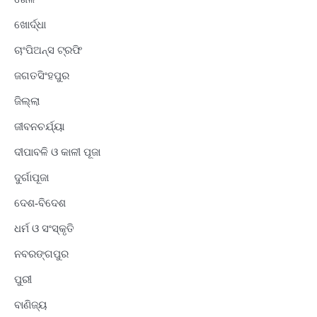
ଖୋର୍ଦ୍ଧା
ଚାଂପିଅନ୍ସ ଟ୍ରଫି
ଜଗତସିଂହପୁର
ଜିଲ୍ଲା
ଜୀବନଚର୍ଯ୍ୟା
ଦୀପାବଳି ଓ କାଳୀ ପୂଜା
ଦୁର୍ଗାପୂଜା
ଦେଶ-ବିଦେଶ
ଧର୍ମ ଓ ସଂସ୍କୃତି
ନବରଙ୍ଗପୁର
ପୁରୀ
ବାଣିଜ୍ୟ