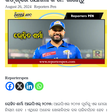
August 26, 2024
Reporters Pen
Reporterspen
ରୋହିତ ଶର୍ମା ଆଇପିଏଲ୍ ୨୦୨୫:
ଆଇପିଏଲ ୨୦୨୫ ପୂର୍ବରୁ ଏକ ମେଗା
ନିଲାମ ହେବ । ଏଥିରେ ଅନେକ ଖେଳାଳିଙ୍କ ଦଳ ପରିବର୍ତ୍ତନ ହେବ ।