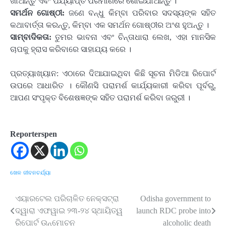
ଖାଆନ୍ତୁ ଏବଂ ପର୍ଯ୍ୟାପ୍ତ ପରିମାଣରେ ଶୋଇଯାଆନ୍ତୁ ।
ସମର୍ଥନ ଗୋଷ୍ଠୀ:
ଜଣେ ବନ୍ଧୁ କିମ୍ବା ପରିବାର ସଦସ୍ୟଙ୍କ ସହିତ
କଥାବାର୍ତ୍ତା କରନ୍ତୁ, କିମ୍ବା ଏକ ସମର୍ଥନ ଗୋଷ୍ଠୀର ଅଂଶ ହୁଅନ୍ତୁ ।
ସାମ୍ବାଦିକତା:
ତୁମର ଭାବନା ଏବଂ ଚିନ୍ତାଧାରା ଲେଖ, ଏହା ମାନସିକ
ଚାପକୁ ହ୍ରାସ କରିବାରେ ସାହାଯ୍ୟ କରେ ।
ପ୍ରତ୍ୟାଖ୍ୟାନ: ଏଠାରେ ଦିଆଯାଇଥିବା କିଛି ସୂଚନା ମିଡିଆ ରିପୋର୍ଟ
ଉପରେ ଆଧାରିତ । କୌଣସି ପରାମର୍ଶ କାର୍ଯ୍ୟକାରୀ କରିବା ପୂର୍ବରୁ,
ଆପଣ ସଂପୃକ୍ତ ବିଶେଷଜ୍ଞଙ୍କ ସହିତ ପରାମର୍ଶ କରିବା ଜରୁରୀ ।
Reporterspen
ଖେଳ
ଜୀବନଚର୍ଯ୍ୟା
ଏୟାରଟେଲ ପରିଚାଳିତ ନେକ୍ସଟ୍ରା
Odisha government to
Post
ଦ୍ୱାରା ଏଫୱାଇ ୨୩-୨୪ ସ୍ଥାୟିତ୍ୱ
launch RDC probe into
navigation
ରିପୋର୍ଟ ଉନ୍ମୋଚନ
alcoholic death