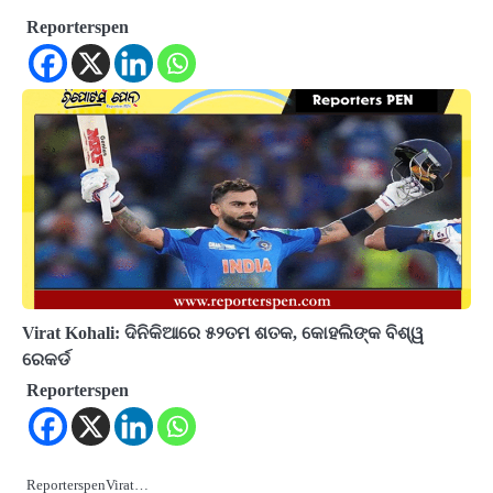
Reporterspen
Virat Kohali: ଦିନିକିଆରେ ୫୨ତମ ଶତକ, କୋହଲିଙ୍କ ବିଶ୍ୱ
ରେକର୍ଡ
Reporterspen
ReporterspenVirat…