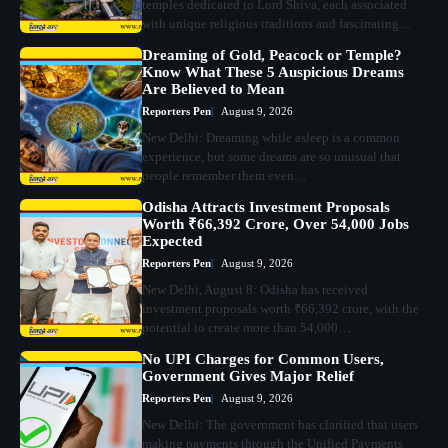
temples dedicated to Lord Shiva, each associated
with unique religious traditions and fascinating…
Dreaming of Gold, Peacock or Temple?
Know What These 5 Auspicious Dreams
Are Believed to Mean
Reporters Pen
August 9, 2026
New Delhi: Dreaming while asleep is a common
experience, but some dreams are so unusual that
people remember them even…
Odisha Attracts Investment Proposals
Worth ₹66,392 Crore, Over 54,000 Jobs
Expected
Reporters Pen
August 9, 2026
New Delhi, August 8: Odisha has received
investment proposals worth ₹66,392 crore, with the
potential to create more than 54,000…
No UPI Charges for Common Users,
Government Gives Major Relief
Reporters Pen
August 9, 2026
New Delhi: The government has clarified that users
making payments through the Unified Payments