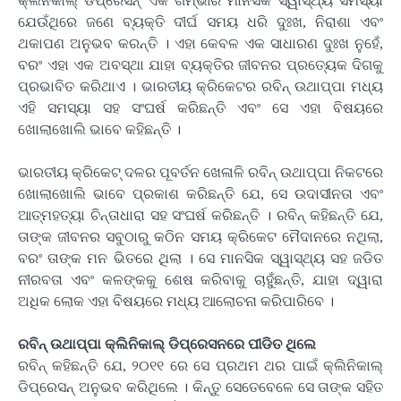
କ୍ଲିନିକାଲ୍ ଡିପ୍ରେସନ୍ ଏକ ଗମ୍ଭୀର ମାନସିକ ସ୍ୱାସ୍ଥ୍ୟ ସମସ୍ୟା
ଯେଉଁଥିରେ ଜଣେ ବ୍ୟକ୍ତି ଦୀର୍ଘ ସମୟ ଧରି ଦୁଃଖ, ନିରାଶା ଏବଂ
ଥକାପଣ ଅନୁଭବ କରନ୍ତି । ଏହା କେବଳ ଏକ ସାଧାରଣ ଦୁଃଖ ନୁହେଁ,
ବରଂ ଏହା ଏକ ଅବସ୍ଥା ଯାହା ବ୍ୟକ୍ତିର ଜୀବନର ପ୍ରତ୍ୟେକ ଦିଗକୁ
ପ୍ରଭାବିତ କରିଥାଏ । ଭାରତୀୟ କ୍ରିକେଟର ରବିନ୍ ଉଥାପ୍ପା ମଧ୍ୟ
ଏହି ସମସ୍ୟା ସହ ସଂଘର୍ଷ କରିଛନ୍ତି ଏବଂ ସେ ଏହା ବିଷୟରେ
ଖୋଲାଖୋଲି ଭାବେ କହିଛନ୍ତି ।
ଭାରତୀୟ କ୍ରିକେଟ୍ ଦଳର ପୂବର୍ତନ ଖେଳାଳି ରବିନ୍ ଉଥାପ୍ପା ନିକଟରେ
ଖୋଲାଖୋଲି ଭାବେ ପ୍ରକାଶ କରିଛନ୍ତି ଯେ, ସେ ଉଦାସୀନତା ଏବଂ
ଆତ୍ମହତ୍ୟା ଚିନ୍ତାଧାରା ସହ ସଂଘର୍ଷ କରିଛନ୍ତି । ରବିନ୍ କହିଛନ୍ତି ଯେ,
ତାଙ୍କ ଜୀବନର ସବୁଠାରୁ କଠିନ ସମୟ କ୍ରିକେଟ ମୈଦାନରେ ନଥିଲା,
ବରଂ ତାଙ୍କ ମନ ଭିତରେ ଥିଲା । ସେ ମାନସିକ ସ୍ୱାସ୍ଥ୍ୟ ସହ ଜଡିତ
ନୀରବତା ଏବଂ କଳଙ୍କକୁ ଶେଷ କରିବାକୁ ଚାହୁଁଛନ୍ତି, ଯାହା ଦ୍ୱାରା
ଅଧିକ ଲୋକ ଏହା ବିଷୟରେ ମଧ୍ୟ ଆଲୋଚନା କରିପାରିବେ ।
ରବିନ୍ ଉଥାପ୍ପା କ୍ଲିନିକାଲ୍ ଡିପ୍ରେସନରେ ପୀଡିତ ଥିଲେ
ରବିନ୍ କହିଛନ୍ତି ଯେ, ୨୦୧୧ ରେ ସେ ପ୍ରଥମ ଥର ପାଇଁ କ୍ଲିନିକାଲ୍
ଡିପ୍ରେସନ୍ ଅନୁଭବ କରିଥିଲେ । କିନ୍ତୁ ସେତେବେଳେ ସେ ତାଙ୍କ ସହିତ