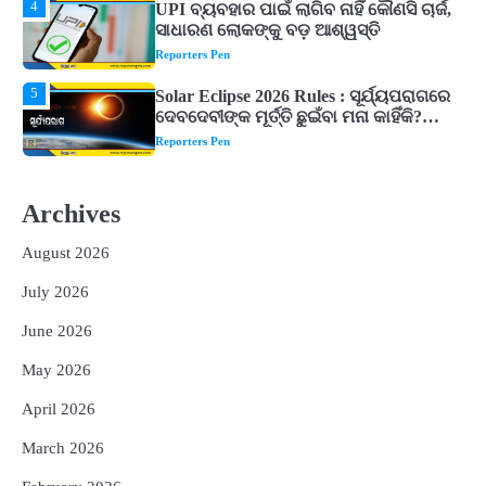
5
Solar Eclipse 2026 Rules : ସୂର୍ଯ୍ୟପରାଗରେ
ଦେବଦେବୀଙ୍କ ମୂର୍ତ୍ତି ଛୁଇଁବା ମନା କାହିଁକି?
ଜାଣନ୍ତୁ ଏହା ପଛରେ ଥିବା ଧାର୍ମିକ ମାନ୍ୟତା
Reporters Pen
1
Dreaming of Gold, Peacock or Temple?
Know What These 5 Auspicious Dreams
Are Believed to Mean
Reporters Pen
2
Odisha Attracts Investment Proposals
Worth ₹66,392 Crore, Over 54,000 Jobs
Archives
Expected
Reporters Pen
August 2026
3
No UPI Charges for Common Users,
Government Gives Major Relief
July 2026
Reporters Pen
June 2026
4
UPI ବ୍ୟବହାର ପାଇଁ ଲାଗିବ ନାହିଁ କୌଣସି ଚାର୍ଜ,
May 2026
ସାଧାରଣ ଲୋକଙ୍କୁ ବଡ଼ ଆଶ୍ୱସ୍ତି
Reporters Pen
April 2026
5
Solar Eclipse 2026 Rules : ସୂର୍ଯ୍ୟପରାଗରେ
March 2026
ଦେବଦେବୀଙ୍କ ମୂର୍ତ୍ତି ଛୁଇଁବା ମନା କାହିଁକି?