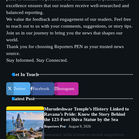
excellence ensures that our readers receive well-researched and
balanced reporting.
We value the feedback and engagement of our readers. Feel free
to reach out to us with your comments, suggestions, or story tips.
Join us in our journey to bring you the news that shapes our
world.
Thank you for choosing Reporters PEN as your trusted news
source.
Stay Informed. Stay Connected.
Get In Touch
Twitter
Facebook
Instagram
Latest Post
Murudeshwar Temple’s History Linked to
Ravana’s Pride: Know the Story Behind
the 123-Foot Shiva Statue by the Sea
Reporters Pen
August 9, 2026
Karnataka: India is home to several magnificent