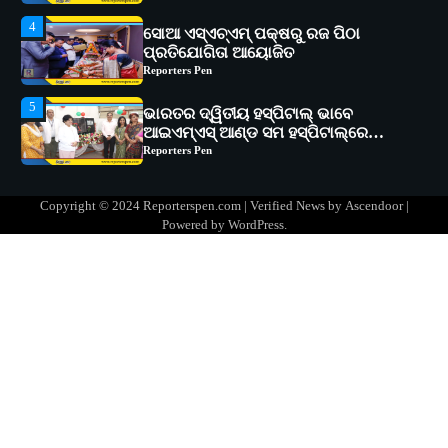
5
ଭାରତର ଦ୍ୱିତୀୟ ହସ୍ପିଟାଲ୍ ଭାବେ
ଆଇଏମ୍‌ଏସ୍ ଆଣ୍ଡ ସମ ହସ୍ପିଟାଲ୍‌ରେ
ଅତ୍ୟାଧୁନିକ ଡିଜିସ୍କାନର ସ୍ଥାପନ
Reporters Pen
1
ସୋଆ ପକ୍ଷରୁ ରାୱେ କାର୍ଯ୍ୟକ୍ରମ ଅଧୀନରେ
୧୧ଟି ଗ୍ରାମରେ ୧୬ଟି କୃଷକ ପ୍ରଶିକ୍ଷଣ
କାର୍ଯ୍ୟକ୍ରମ ଆୟୋଜିତ
Reporters Pen
2
ସୋଆର ୨୦ତମ ପ୍ରତିଷ୍ଠା ଦିବସରେ
Copyright © 2024 Reporterspen.com | Verified News by
Ascendoor
|
ବିଶ୍ୱବିଦ୍ୟାଳୟର ସଫଳତା, ଉତ୍କର୍ଷତା ଓ
Powered by
WordPress
.
ଅଗ୍ରଗତିର ସ୍ମୃତିଚାରଣ
Reporters Pen
3
ରୋଗୀମାନେ ଡାକ୍ତରଙ୍କୁ ଭଗବାନ ସଦୃଶ
ମାନନ୍ତି: ସୋଆ ଉପସଭାପତି
Reporters Pen
4
ସୋଆ ଏସ୍‌ଏଚ୍‌ଏମ୍ ପକ୍ଷରୁ ରଜ ପିଠା
ପ୍ରତିଯୋଗିତା ଆୟୋଜିତ
Reporters Pen
5
ଭାରତର ଦ୍ୱିତୀୟ ହସ୍ପିଟାଲ୍ ଭାବେ