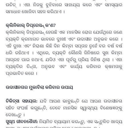
ଉଚିତ୍ । ଏହା ନିଜକୁ ବୁଝିବାରେ ସାହାଯ୍ୟ କରେ ଏବଂ ସମସ୍ୟାର
ସମାଧାନ ଖୋଜିବା ସହଜ କରିଥାଏ ।
କ୍ଲିନିକାଲ୍ ଡିପ୍ରେସନ୍ କ’ଣ?
କ୍ଲିନିକାଲ୍ ଡିପ୍ରେସନ୍ ହେଉଛି ଏକ ମାନସିକ ରୋଗ ଯେଉଁଥିରେ ଜଣେ
ବ୍ୟକ୍ତି କ୍ରମାଗତ ଭାବରେ ଦୁଃଖୀ ଏବଂ ଉଦାସୀନ ଅନୁଭବ କରେ ।
ଏହି ଦୁଃଖ ଏବଂ ନିରାଶା କିଛି ଦିନ କିମ୍ବା ସପ୍ତାହ ନୁହେଁ ବର ବର୍ଷ ବର୍ଷ
ଧରି ରହିଥାଏ । ଏଥିରେ, ବ୍ୟକ୍ତି କୌଣସି ଜିନିଷରେ ସୁଖ କିମ୍ବା
ଆଗ୍ରହ ପାଇ ନଥାଏ, ଯଦିଓ ଏହା ପୂର୍ବରୁ ପ୍ରିୟ ଜିନିଷ ଥିଲା । ଏହା
ବ୍ୟକ୍ତିର ଚିନ୍ତା, ଅନୁଭବ ଏବଂ କାର୍ଯ୍ୟ କରିବାର କ୍ଷମତାକୁ
ପ୍ରଭାବିତ କରେ ।
ଉଦାସୀନତାର ମୁକାବିଲା କରିବାର ଉପାୟ
ଚିକିତ୍ସା ସହାୟତା:
ଯଦି ଆପଣ ଭାବୁଛନ୍ତି ଯେ ଆପଣ ଉଦାସୀନତା
ସହିତ ସଂଘର୍ଷ କରୁଛନ୍ତି, ତେବେ ମାନସିକ ସ୍ୱାସ୍ଥ୍ୟ ବିଶେଷଜ୍ଞଙ୍କୁ
ଦେଖାନ୍ତୁ ।
ସୁସ୍ଥ ଜୀବନଶୈଳୀ:
ନିୟମିତ ବ୍ୟାୟାମ କରନ୍ତୁ, ଏକ ସନ୍ତୁଳିତ ଖାଦ୍ୟ