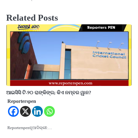
Related Posts
ଆଇସିସି ଟି-୨୦ ରାଙ୍କିଙ୍ଗ; କିଏ ନମ୍ବର ୱାନ?
Reporterspen
Reporterspenନୂଆଦିଲ୍ଲୀ:…