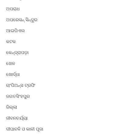
ଅପରାଧ
ଅପରେସନ୍ ସିନ୍ଦୁର
ଆଇପିଏଲ
କଟକ
କେନ୍ଦ୍ରାପଡ଼ା
ଖେଳ
ଖୋର୍ଦ୍ଧା
ଚାଂପିଅନ୍ସ ଟ୍ରଫି
ଜଗତସିଂହପୁର
ଜିଲ୍ଲା
ଜୀବନଚର୍ଯ୍ୟା
ଦୀପାବଳି ଓ କାଳୀ ପୂଜା