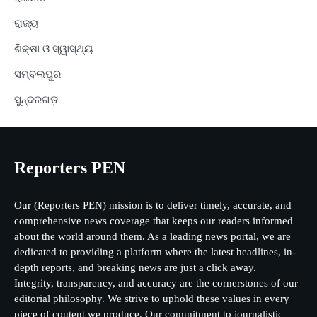
ରାଜ୍ୟ
ଶିକ୍ଷା ଓ ସ୍ୱାସ୍ଥ୍ୟ
ସମ୍ବଲପୁର
ସୁନ୍ଦରଗଡ଼
Reporters PEN
Our (Reporters PEN) mission is to deliver timely, accurate, and
comprehensive news coverage that keeps our readers informed
about the world around them. As a leading news portal, we are
dedicated to providing a platform where the latest headlines, in-
depth reports, and breaking news are just a click away.
Integrity, transparency, and accuracy are the cornerstones of our
editorial philosophy. We strive to uphold these values in every
piece of content we produce. Our commitment to journalistic