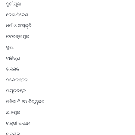
ଦୁର୍ଗାପୂଜା
ଦେଶ-ବିଦେଶ
ଧର୍ମ ଓ ସଂସ୍କୃତି
ନବରଙ୍ଗପୁର
ପୁରୀ
ବାଣିଜ୍ୟ
ଭଦ୍ରକ
ମନୋରଞ୍ଜନ
ମୟୂରଭଞ୍ଜ
ମହିଳା ଟି-୨୦ ବିଶ୍ୱକପ
ଯାଜପୁର
ରାକ୍ଷୀ ବନ୍ଧନ
ରାଜନୀତି