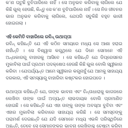
କ’ଣ ଘଟୁଛି ବୁଝିପାରିଲେ ନାହିଁ । ସେ ଅନୁଭବ କରିବାକୁ ଲାଗିଲେ ଯେ
କିଛି ଭୁଲ୍ ହେଉଛି, କିନ୍ତୁ ସେ କ’ଣ ବୁଝିପାରିଲେ ନାହିଁ । ସେ ନିଜ ଜୀବନର
ଭାର ଅନୁଭବ କରିବାକୁ ଲାଗିଲେ, ଯେପରି ସବୁକିଛି ବହୁତ ଭାରୀ
ହୋଇଗଲା ।
ଏହି କେମିତି ବାହାରିଲେ ରବିନ୍ ଉଥାପ୍ପା
ରବିନ୍ କହିଛନ୍ତି ଯେ ଏହି କଠିନ ସମୟରେ ମଧ୍ୟ ସେ ଆଶା ହରାଇ
ନାହାଁନ୍ତି । ସେ ବିଶ୍ୱାସ କରୁଥିଲେ ଯେ ଦିନେ ସେମାନେ ଏହି
ଅନ୍ଧକାରରୁ ବାହାରକୁ ଆସିବେ । ସେ କହିଛନ୍ତି ଯେ ଡିପ୍ରେସନର
ମୁକାବିଲା ପାଇଁ ପ୍ରଥମ ପଦକ୍ଷେପ ହେଉଛି କିଛି ଭୁଲ ବୋଲି ସ୍ୱୀକାର
କରିବା । ଯେପର୍ଯ୍ୟନ୍ତ ଆମେ ସ୍ୱୀକାର କରୁନାହୁଁ ଯେ ଆମକୁ ସାହାଯ୍ୟ
ଦରକାର, ଏହି ସମସ୍ୟାରୁ ବାହାରିବା କଷ୍ଟକର ହୋଇପଡେ ।
ଉଥାପ୍ପା କହିଛନ୍ତି ଯେ, ତାଙ୍କ ଭାବନା ଏବଂ ଚିନ୍ତାଧାରାକୁ କାଗଜରେ
ଲେଖିବା ତାଙ୍କ ପାଇଁ ଅତ୍ୟନ୍ତ ଲାଭଦାୟକ ବୋଲି ପ୍ରମାଣିତ
ହୋଇଛି । ସେ କହିଛନ୍ତି ଯେ ଏହା ତାଙ୍କୁ ତାଙ୍କ ଅବସ୍ଥା ବୁଝିବା ଏବଂ
ଏହାର ମୁକାବିଲା କରିବାରେ ସାହାଯ୍ୟ କରିଛି । ସେ ସମସ୍ତଙ୍କୁ
ପରାମର୍ଶ ଦେଇଛନ୍ତି ଯେ ଯଦି ସେମାନେ ମଧ୍ୟ ଏଭଳି ପରିସ୍ଥିତିରେ
ଅଛନ୍ତି, ତେବେ ସେ ସେମାନଙ୍କର ଭାବନା ଲେଖିବାକୁ ଚେଷ୍ଟା କରିବା