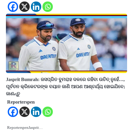
Jasprit Bumrah: ଜସପ୍ରିତ ବୁମରାହ ଦଳରେ ରହିବା ଉଚିତ୍ ନୁହେଁ…,
ପୂର୍ବତନ କ୍ରିକେଟରଙ୍କ ବୟାନ ଜାଣି ଆପଣ ଆଶ୍ଚର୍ଯ୍ୟ ହୋଇଯିବେ;
ଜାଣନ୍ତୁ
Reporterspen
ReporterspenJasprit…