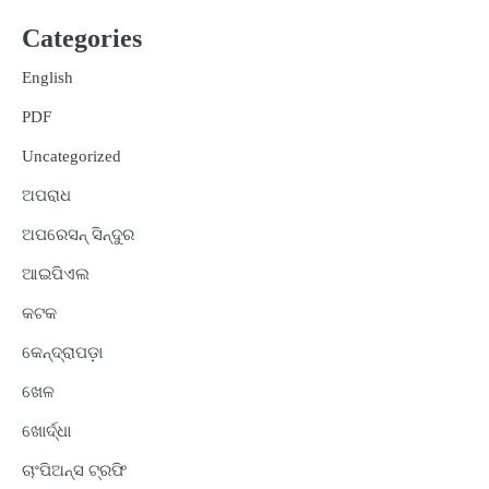
Categories
English
PDF
Uncategorized
ଅପରାଧ
ଅପରେସନ୍ ସିନ୍ଦୁର
ଆଇପିଏଲ
କଟକ
କେନ୍ଦ୍ରାପଡ଼ା
ଖେଳ
ଖୋର୍ଦ୍ଧା
ଚାଂପିଅନ୍ସ ଟ୍ରଫି