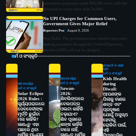
investment proposals worth ₹66,392 crore, with the
potential to create more than 54,000…
No UPI Charges for Common Users,
Government Gives Major Relief
Reporters Pen
August 9, 2026
New Delhi: The government has clarified that users
making payments through the Unified Payments
Interface (UPI) will not be charged…
ଧର୍ମ ଓ ସଂସ୍କୃତି
ଦୀପାବଳି ଓ କାଳୀ
ପୂଜା
ଧର୍ମ ଓ ସଂସ୍କୃତି
Kids Health
ଜୀବନଚର୍ଯ୍ୟା
ଧର୍ମ ଓ ସଂସ୍କୃତି
during
ଜୀବନଚର୍ଯ୍ୟା
Sawan-
ଧର୍ମ ଓ ସଂସ୍କୃତି
Diwali:
Solar Eclipse
2026:
ଆପଣଙ୍କ
2026 Rules :
ଶିବଲିଙ୍ଗରେ
ପିଲାକୁ ବାଣର
ସୂର୍ଯ୍ୟପରାଗରେ
ବେଲପତ୍ର
ଶବ୍ଦ ଏବଂ
ଦେବଦେବୀଙ୍କ
ଓଲଟା କାହିଁକି
ପ୍ରଦୂଷଣ
ମୂର୍ତ୍ତି ଛୁଇଁବା
ଚଢ଼ାଯାଏ?
ଯୋଗୁଁ ଅସୁସ୍ଥ
ମନା କାହିଁକି?
ଶିବ ପୂଜାରେ
ହେବାରୁ
ଜାଣନ୍ତୁ ଏହା
ଶଙ୍ଖ କାହିଁକି
ରୋକିବା ପାଇଁ,
ପଛରେ ଥିବା
ବାଜେ ନାହିଁ,
2
ଏହି
ସୋଆର ୨୦ତମ ପ୍ରତିଷ୍ଠା ଦିବସରେ
ଧାର୍ମିକ ମାନ୍ୟତା
ଜାଣନ୍ତୁ ଧାର୍ମିକ
ଟିପ୍ସଗୁଡ଼ିକୁ