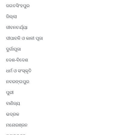
ଜଗତସିଂହପୁର
ଜିଲ୍ଲା
ଜୀବନଚର୍ଯ୍ୟା
ଦୀପାବଳି ଓ କାଳୀ ପୂଜା
ଦୁର୍ଗାପୂଜା
ଦେଶ-ବିଦେଶ
ଧର୍ମ ଓ ସଂସ୍କୃତି
ନବରଙ୍ଗପୁର
ପୁରୀ
ବାଣିଜ୍ୟ
ଭଦ୍ରକ
ମନୋରଞ୍ଜନ