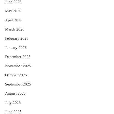
June 2026
4
UPI ବ୍ୟବହାର ପାଇଁ ଲାଗିବ ନାହିଁ କୌଣସି ଚାର୍ଜ,
May 2026
ସାଧାରଣ ଲୋକଙ୍କୁ ବଡ଼ ଆଶ୍ୱସ୍ତି
Reporters Pen
April 2026
5
Solar Eclipse 2026 Rules : ସୂର୍ଯ୍ୟପରାଗରେ
March 2026
ଦେବଦେବୀଙ୍କ ମୂର୍ତ୍ତି ଛୁଇଁବା ମନା କାହିଁକି?
ଜାଣନ୍ତୁ ଏହା ପଛରେ ଥିବା ଧାର୍ମିକ ମାନ୍ୟତା
February 2026
Reporters Pen
January 2026
December 2025
November 2025
October 2025
September 2025
August 2025
July 2025
June 2025