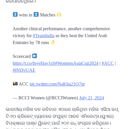
କରିପାରିନଥିଲେ।
wins in
Matches
Another clinical performance, another comprehensive
victory for
#TeamIndia
as they beat the United Arab
Emirates by 78 runs
Scorecard
https://t.co/fnyeHav1sS
#WomensAsiaCup2024
|
#ACC
|
#INDvUAE
ACC
pic.twitter.com/NaKha21O7m
— BCCI Women (@BCCIWomen)
July 21, 2024
ଭାରତୀୟ ମହିଳା ଦଳ ରବିବାର ଏଠାରେ ଚାଲିଥିବା ମହିଳା ଏସିଆ କପ୍
ଟି-୨୦ କ୍ରିକେଟ୍ ମ୍ୟାଚରେ ସଂଯୁକ୍ତ ଆରବ ଏମିରେଟ୍ସ (ୟୁଏଇ)
ବିପକ୍ଷରେ ପାଞ୍ଚ ୱିକେଟ୍ ପାଇଁ ୨୦୧ ରନ୍ ସଂଗ୍ରହ କରିଥିଲେ।