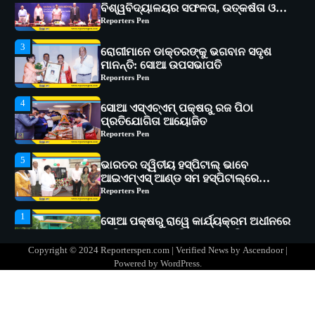
3
ରୋଗୀମାନେ ଡାକ୍ତରଙ୍କୁ ଭଗବାନ ସଦୃଶ
ମାନନ୍ତି: ସୋଆ ଉପସଭାପତି
Reporters Pen
4
ସୋଆ ଏସ୍‌ଏଚ୍‌ଏମ୍ ପକ୍ଷରୁ ରଜ ପିଠା
ପ୍ରତିଯୋଗିତା ଆୟୋଜିତ
Reporters Pen
5
ଭାରତର ଦ୍ୱିତୀୟ ହସ୍ପିଟାଲ୍ ଭାବେ
ଆଇଏମ୍‌ଏସ୍ ଆଣ୍ଡ ସମ ହସ୍ପିଟାଲ୍‌ରେ
ଅତ୍ୟାଧୁନିକ ଡିଜିସ୍କାନର ସ୍ଥାପନ
Reporters Pen
1
ସୋଆ ପକ୍ଷରୁ ରାୱେ କାର୍ଯ୍ୟକ୍ରମ ଅଧୀନରେ
୧୧ଟି ଗ୍ରାମରେ ୧୬ଟି କୃଷକ ପ୍ରଶିକ୍ଷଣ
କାର୍ଯ୍ୟକ୍ରମ ଆୟୋଜିତ
Reporters Pen
2
ସୋଆର ୨୦ତମ ପ୍ରତିଷ୍ଠା ଦିବସରେ
Copyright © 2024 Reporterspen.com | Verified News by
Ascendoor
|
ବିଶ୍ୱବିଦ୍ୟାଳୟର ସଫଳତା, ଉତ୍କର୍ଷତା ଓ
Powered by
WordPress
.
ଅଗ୍ରଗତିର ସ୍ମୃତିଚାରଣ
Reporters Pen
3
ରୋଗୀମାନେ ଡାକ୍ତରଙ୍କୁ ଭଗବାନ ସଦୃଶ
ମାନନ୍ତି: ସୋଆ ଉପସଭାପତି