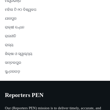
ମୟୂରଭଞ୍ଜ
ମହିଳା ଟି-୨୦ ବିଶ୍ୱକପ
ଯାଜପୁର
ରାକ୍ଷୀ ବନ୍ଧନ
ରାଜନୀତି
ରାଜ୍ୟ
ଶିକ୍ଷା ଓ ସ୍ୱାସ୍ଥ୍ୟ
ସମ୍ବଲପୁର
ସୁନ୍ଦରଗଡ଼
Reporters PEN
Our (Reporters PEN) mission is to deliver timely, accurate, and