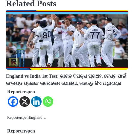
Related Posts
England vs India 1st Test: ଭାରତ ବିପକ୍ଷ ପ୍ରଥମ ଟେଷ୍ଟ ପାଇଁ
ଇଂଲଣ୍ଡ ପ୍ଲେଇଂ ଇଲେଭେନ ଘୋଷଣା, ଜାଣନ୍ତୁ କିଏ ଅଧିନାୟକ
Reporterspen
ReporterspenEngland…
Reporterspen