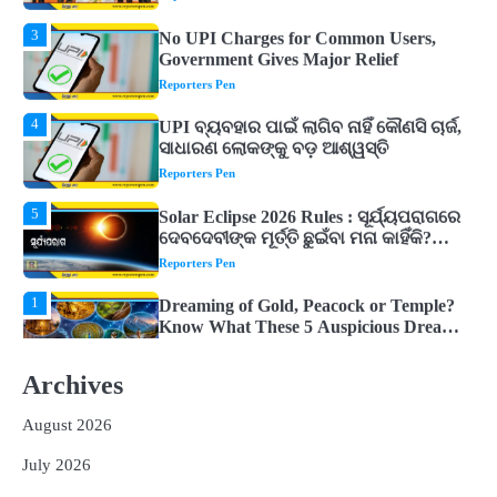
Government Gives Major Relief
Reporters Pen
4
UPI ବ୍ୟବହାର ପାଇଁ ଲାଗିବ ନାହିଁ କୌଣସି ଚାର୍ଜ,
ସାଧାରଣ ଲୋକଙ୍କୁ ବଡ଼ ଆଶ୍ୱସ୍ତି
Reporters Pen
5
Solar Eclipse 2026 Rules : ସୂର୍ଯ୍ୟପରାଗରେ
ଦେବଦେବୀଙ୍କ ମୂର୍ତ୍ତି ଛୁଇଁବା ମନା କାହିଁକି?
ଜାଣନ୍ତୁ ଏହା ପଛରେ ଥିବା ଧାର୍ମିକ ମାନ୍ୟତା
Reporters Pen
1
Dreaming of Gold, Peacock or Temple?
Know What These 5 Auspicious Dreams
Are Believed to Mean
Reporters Pen
2
Odisha Attracts Investment Proposals
Worth ₹66,392 Crore, Over 54,000 Jobs
Archives
Expected
Reporters Pen
August 2026
3
No UPI Charges for Common Users,
Government Gives Major Relief
July 2026
Reporters Pen