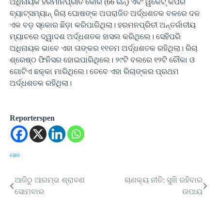
ଅଧିନାୟକ ହରମାନପ୍ରୀତ କୌର (66 ରନ୍) ଏବଂ ୱିକେଟ୍ କିପର
ବ୍ୟାଟ୍ସମ୍ୟାନ୍ ରିଚା ଘୋଷଙ୍କ ଅପରାଜିତ ଅର୍ଦ୍ଧଶତକ ବଳରେ ଦଳ
ଏକ ବଡ଼ ସ୍କୋର ଛିଡ଼ା କରିପାରିଥିଲା। ହରମନପ୍ରିତୀ ଅନ୍ତର୍ଜାତୀୟ
ମ୍ୟାଚରେ ଦ୍ୱାଦଶ ଅର୍ଦ୍ଧଶତକ ହାସଲ କରିଥିଲେ। ସେହିପରି
ଅଧିନାୟକ ଭାବେ ଏହା ତାଙ୍କର ୧୧ତମ ଅର୍ଦ୍ଧଶତକ ରହିଥିଲା। ରିଚା
ଶ୍ରେଷ୍ଠ ଫିନିସର ହୋଇପାରିଥିଲେ। ୨୯ଟି ବଲରେ ୧୨ଟି ଚୌକା ଓ
ଗୋଟିଏ ଛକ୍କା ମାରିଥିଲେ। ତେବେ ଏହା ରିଚାଙ୍କର ପ୍ରଥମ
ଅର୍ଦ୍ଧଶତକ ରହିଥିଲା।
Reporterspen
ଖେଳ
ଆଜିଠୁ ଆରମ୍ଭ ଶ୍ରାବଣ
ଚାଣକ୍ୟ ନୀତି: ସୁଖି ରହିବାର
Post
ସୋମବାର
ଉପାୟ
navigation