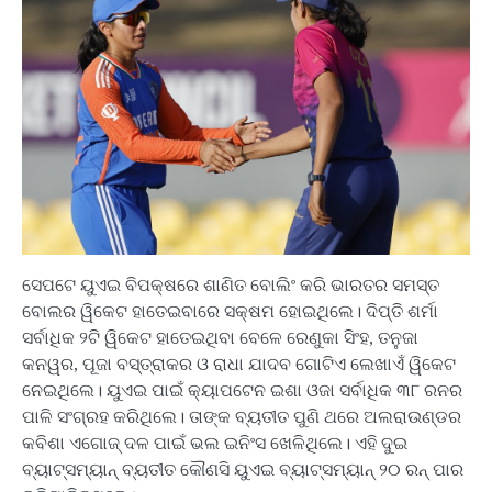
ସେପଟେ ୟୁଏଇ ବିପକ୍ଷରେ ଶାଣିତ ବୋଲିଂ କରି ଭାରତର ସମସ୍ତ
ବୋଲର ୱିକେଟ ହାତେଇବାରେ ସକ୍ଷମ ହୋଇଥିଲେ। ଦିପ୍ତି ଶର୍ମା
ସର୍ବାଧିକ ୨ଟି ୱିକେଟ ହାତେଇଥିବା ବେଳେ ରେଣୁକା ସିଂହ, ତନୁଜା
କନୱର, ପୂଜା ବସ୍ତ୍ରାକର ଓ ରାଧା ଯାଦବ ଗୋଟିଏ ଲେଖାଏଁ ୱିକେଟ
ନେଇଥିଲେ। ୟୁଏଇ ପାଇଁ କ୍ୟାପଟେନ ଇଶା ଓଜା ସର୍ବାଧିକ ୩୮ ରନର
ପାଳି ସଂଗ୍ରହ କରିଥିଲେ। ତାଙ୍କ ବ୍ୟତୀତ ପୁଣି ଥରେ ଅଲରାଉଣ୍ଡର
କବିଶା ଏଗୋଜ୍ ଦଳ ପାଇଁ ଭଲ ଇନିଂସ ଖେଳିଥିଲେ। ଏହି ଦୁଇ
ବ୍ୟାଟ୍ସମ୍ୟାନ୍ ବ୍ୟତୀତ କୌଣସି ୟୁଏଇ ବ୍ୟାଟ୍ସମ୍ୟାନ୍ ୨୦ ରନ୍ ପାର