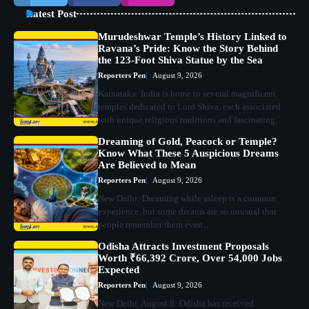
Latest Post
Murudeshwar Temple’s History Linked to
Ravana’s Pride: Know the Story Behind
the 123-Foot Shiva Statue by the Sea
Reporters Pen
August 9, 2026
Karnataka: India is home to several magnificent
temples dedicated to Lord Shiva, each associated
with unique religious traditions and fascinating…
Dreaming of Gold, Peacock or Temple?
Know What These 5 Auspicious Dreams
Are Believed to Mean
Reporters Pen
August 9, 2026
New Delhi: Dreaming while asleep is a common
experience, but some dreams are so unusual that
people remember them even…
Odisha Attracts Investment Proposals
Worth ₹66,392 Crore, Over 54,000 Jobs
Expected
Reporters Pen
August 9, 2026
New Delhi, August 8: Odisha has received