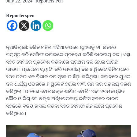
July 22, 2024
Reporters Pen
Reporterspen
ନୂଆଦିଲ୍ଲୀ: ଚଳିତ ମହିଳା ଏସିଆ କପରେ ୟୁଏଇକୁ ୭୮ ରନରେ
ପରାସ୍ତ କରି ସେମିଫାଇନାଲରେ ପ୍ରବେଶ କରିଛି ଭାରତୀୟ ଦଳ। ଏହା
ସହିତ ସେମିରେ ପ୍ରବେଶ କରିବାରେ ପ୍ରଥମ ଦଳ ହୋଇ ପାରିଛି
ଭାରତ। ପ୍ରଥମେ ବ୍ୟାଟିଂ କରି ଭାରତୀୟ ଦଳ ୫ ୱିକେଟ ବିନିମୟରେ
୨୦୧ ରନର ଏକ ବିଶାଳ ରନ ସ୍କୋର ଛିଡ଼ା କରିଥିଲା। ଜବାବରେ ୟୁଏଇ
ଦଳ ଧାର୍ଯ୍ୟ ଓଭରରେ ୭ ୱିକେଟ ହରାଇ ୧୨୩ ରନ କରି ପରାଜୟ ବରଣ
କରିଥିଲା। ଫଳରେ ବୋଲରଙ୍କ ଶାଣିତ ବୋଲିଂ ଏବଂ ହରମନପ୍ରିତ
କୌର ଓ ରିଚା ଘୋଷଙ୍କ ଅର୍ଦ୍ଧଶତକୀୟ ଇନିଂସ ବଳରେ ଭାରତ
ସହଜରେ ବିଜୟ ହାସଲ କରିବା ସହିତ ସେମିଫାଇନାଲରେ ପ୍ରବେଶ
କରିଥିଲେ।