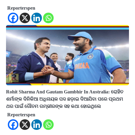
Reporterspen
Rohit Sharma And Gautam Gambhir In Australia: ରୋହିତ
ଶର୍ମାଙ୍କ ଦିନିକିଆ ଅଧିନାୟକ ପଦ ଛଡ଼ାଇ ଦିଆଯିବା ପରେ ପ୍ରଥମ
ଥର ପାଇଁ ଗୌତମ ଗମ୍ଭୀରଙ୍କ ସହ କଥା ହୋଇଥିଲେ
Reporterspen