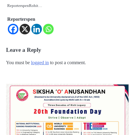
ReporterspenRohit…
Reporterspen
Leave a Reply
You must be
logged in
to post a comment.
2
Odisha Attracts Investment Proposals
Worth ₹66,392 Crore, Over 54,000 Jobs