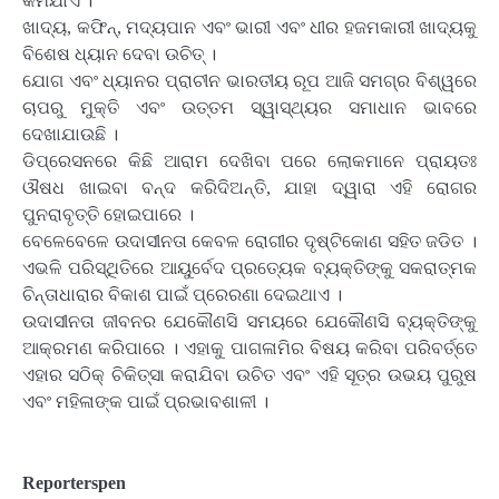
କମିଯାଏ ।
ଖାଦ୍ୟ, କଫିନ୍‌, ମଦ୍ୟପାନ ଏବଂ ଭାରୀ ଏବଂ ଧୀର ହଜମକାରୀ ଖାଦ୍ୟକୁ
ବିଶେଷ ଧ୍ୟାନ ଦେବା ଉଚିତ୍ ।
ଯୋଗ ଏବଂ ଧ୍ୟାନର ପ୍ରାଚୀନ ଭାରତୀୟ ରୂପ ଆଜି ସମଗ୍ର ବିଶ୍ୱରେ
ଚାପରୁ ମୁକ୍ତି ଏବଂ ଉତ୍‌ତମ ସ୍ୱାସ୍ଥ୍ୟର ସମାଧାନ ଭାବରେ
ଦେଖାଯାଉଛି ।
ଡିପ୍ରେସନରେ କିଛି ଆରାମ ଦେଖିବା ପରେ ଲୋକମାନେ ପ୍ରାୟତଃ
ଔଷଧ ଖାଇବା ବନ୍ଦ କରିଦିଅନ୍ତି, ଯାହା ଦ୍ୱାରା ଏହି ରୋଗର
ପୁନରାବୃତ୍ତି ହୋଇପାରେ ।
ବେଳେବେଳେ ଉଦାସୀନତା କେବଳ ରୋଗୀର ଦୃଷ୍ଟିକୋଣ ସହିତ ଜଡିତ ।
ଏଭଳି ପରିସ୍ଥିତିରେ ଆୟୁର୍ବେଦ ପ୍ରତ୍ୟେକ ବ୍ୟକ୍ତିଙ୍କୁ ସକରାତ୍ମକ
ଚିନ୍ତାଧାରାର ବିକାଶ ପାଇଁ ପ୍ରେରଣା ଦେଇଥାଏ ।
ଉଦାସୀନତା ଜୀବନର ଯେକୌଣସି ସମୟରେ ଯେକୌଣସି ବ୍ୟକ୍ତିଙ୍କୁ
ଆକ୍ରମଣ କରିପାରେ । ଏହାକୁ ପାଗଳାମିର ବିଷୟ କରିବା ପରିବର୍ତ୍ତେ
ଏହାର ସଠିକ୍ ଚିକିତ୍ସା କରାଯିବା ଉଚିତ ଏବଂ ଏହି ସୂତ୍ର ଉଭୟ ପୁରୁଷ
ଏବଂ ମହିଳାଙ୍କ ପାଇଁ ପ୍ରଭାବଶାଳୀ ।
Reporterspen