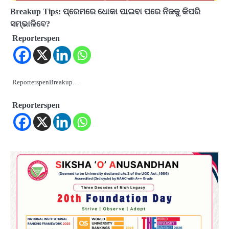
Breakup Tips: ପ୍ରେମରେ ଧୋକା ପାଇବା ପରେ ନିଜକୁ କିପରି
ସମ୍ଭାଳିବେ?
Reporterspen
ReporterspenBreakup…
Reporterspen
2
Odisha Attracts Investment Proposals
Worth ₹66,392 Crore, Over 54,000 Jobs