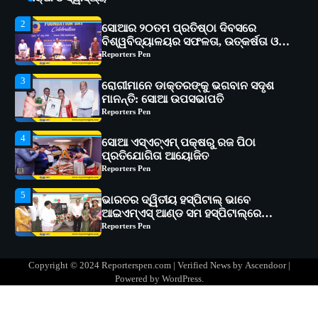
3
ରୋଗୀମାନେ ଡାକ୍ତରଙ୍କୁ ଭଗବାନ ସଦୃଶ
ମାନନ୍ତି: ସୋଆ ଉପସଭାପତି
Reporters Pen
4
ସୋଆ ଏସ୍‌ଏଚ୍‌ଏମ୍ ପକ୍ଷରୁ ରଜ ପିଠା
ପ୍ରତିଯୋଗିତା ଆୟୋଜିତ
Reporters Pen
5
ଭାରତର ଦ୍ୱିତୀୟ ହସ୍ପିଟାଲ୍ ଭାବେ
ଆଇଏମ୍‌ଏସ୍ ଆଣ୍ଡ ସମ ହସ୍ପିଟାଲ୍‌ରେ
ଅତ୍ୟାଧୁନିକ ଡିଜିସ୍କାନର ସ୍ଥାପନ
Reporters Pen
1
ସୋଆ ପକ୍ଷରୁ ରାୱେ କାର୍ଯ୍ୟକ୍ରମ ଅଧୀନରେ
୧୧ଟି ଗ୍ରାମରେ ୧୬ଟି କୃଷକ ପ୍ରଶିକ୍ଷଣ
କାର୍ଯ୍ୟକ୍ରମ ଆୟୋଜିତ
Reporters Pen
2
ସୋଆର ୨୦ତମ ପ୍ରତିଷ୍ଠା ଦିବସରେ
Copyright © 2024 Reporterspen.com | Verified News by
Ascendoor
|
ବିଶ୍ୱବିଦ୍ୟାଳୟର ସଫଳତା, ଉତ୍କର୍ଷତା ଓ
Powered by
WordPress
.
ଅଗ୍ରଗତିର ସ୍ମୃତିଚାରଣ
Reporters Pen
3
ରୋଗୀମାନେ ଡାକ୍ତରଙ୍କୁ ଭଗବାନ ସଦୃଶ