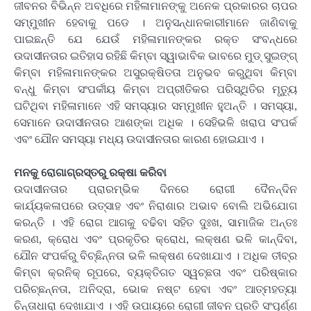
ଜୀବନର ବିଭିନ୍ନ ଅବଧିରେ ମହିଳାମାନଙ୍କୁ ଅନେକ ପ୍ରକାରର ଚାପର
ସମ୍ମୁଖୀନ ହେବାକୁ ପଡେ । ଅନୁସନ୍ଧାନକାରୀମାନେ ଜାଣିବାକୁ
ପାଇଛନ୍ତି ଯେ ଯେଉଁ ମହିଳାମାନଙ୍କର ରକ୍ତ ସଂବନ୍ଧରେ
ଉଦାସୀନତାର ଇତିହାସ ରହିଛି କିମ୍ବା ସ୍ୱାଭାବିକ ଭାବରେ ମୁଡ୍ ସୁଇଙ୍ଗ୍
କିମ୍ବା ମହିଳାମାନଙ୍କର ଅସୁରକ୍ଷିତତା ଅନୁଭବ କରୁଥିବା କିମ୍ବା
ବନ୍ଧୁ କିମ୍ବା ସଂପର୍କୀୟ କିମ୍ବା ଅପ୍ରୀତିକର ପରିସ୍ଥିତିର ମୃତ୍ୟୁ
ଘଟିଥିବା ମହିଳାମାନେ ଏହି ସମସ୍ୟାର ସମ୍ମୁଖୀନ ହୁଅନ୍ତି । ସମସ୍ୟା,
ସେମାନେ ଉଦାସୀନତାର ଆଶଙ୍କା ଅଧିକ । ସେହିଭଳି ଖରାପ ସଂପର୍କ
ଏବଂ ଯୌନ ସମସ୍ୟା ମଧ୍ୟ ଉଦାସୀନତାର କାରଣ ହୋଇଯାଏ ।
ମନକୁ ରୋଗାଗ୍ରସ୍ତରୁ ରକ୍ଷା କରିବା
ଉଦାସୀନତାର ପ୍ରାରମ୍ଭିକ ଦିନରେ ରୋଗୀ ଦୈନନ୍ଦିନ
କାର୍ଯ୍ୟକଳାପରେ ଉତ୍ସାହ ଏବଂ ନିରାଶାର ଅଭାବ ବୋଲି ଅଭିଯୋଗ
କରନ୍ତି । ଏହି ରୋଗ ଆଗକୁ ବଢିବା ସହିତ ଦୁଃଖ, ସାମାଜିକ ଅନ୍ତଃ
କରଣ, କ୍ରୋଧ ଏବଂ ପ୍ରକୃତିର କ୍ରୋଧ, ଲକ୍ଷଣ ଭଳି କାନ୍ଦିବା,
ଯୌନ ସଂପର୍କରୁ ବିଚ୍ଛିନ୍ନତା ଭଳି ଲକ୍ଷଣ ଦେଖାଯାଏ । ଅଧିକ ତୀବ୍ର
କିମ୍ବା କ୍ରନିକ୍ ରୂପରେ, ବ୍ୟକ୍ତିଗତ ସ୍ୱଚ୍ଛତା ଏବଂ ପରିଷ୍କାର
ପରିଚ୍ଛନ୍ନତା, ଅନିଦ୍ରା, ଭୋକ ନଷ୍ଟ ହେବା ଏବଂ ଆତ୍ମହତ୍ୟା
ଚିନ୍ତାଧାରା ଦେଖାଯାଏ । ଏହି ଉପାୟରେ ରୋଗୀ ଜୀବନ ପ୍ରତି ସଂପୂର୍ଣ୍ଣ