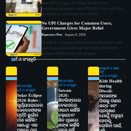
New Delhi, August 8: Odisha has received
investment proposals worth ₹66,392 crore, with the
potential to create more than 54,000…
No UPI Charges for Common Users,
Government Gives Major Relief
Reporters Pen
August 9, 2026
New Delhi: The government has clarified that users
making payments through the Unified Payments
Interface (UPI) will not be charged…
ଧର୍ମ ଓ ସଂସ୍କୃତି
ଦୀପାବଳି ଓ କାଳୀ
ପୂଜା
ଧର୍ମ ଓ ସଂସ୍କୃତି
Kids Health
ଜୀବନଚର୍ଯ୍ୟା
ଧର୍ମ ଓ ସଂସ୍କୃତି
during
ଜୀବନଚର୍ଯ୍ୟା
Sawan-
ଧର୍ମ ଓ ସଂସ୍କୃତି
Diwali:
Solar Eclipse
2026:
ଆପଣଙ୍କ
2026 Rules :
ଶିବଲିଙ୍ଗରେ
ପିଲାକୁ ବାଣର
ସୂର୍ଯ୍ୟପରାଗରେ
ବେଲପତ୍ର
ଶବ୍ଦ ଏବଂ
ଦେବଦେବୀଙ୍କ
ଓଲଟା କାହିଁକି
ପ୍ରଦୂଷଣ
ମୂର୍ତ୍ତି ଛୁଇଁବା
ଚଢ଼ାଯାଏ?
ଯୋଗୁଁ ଅସୁସ୍ଥ
ମନା କାହିଁକି?
ଶିବ ପୂଜାରେ
ହେବାରୁ
ଜାଣନ୍ତୁ ଏହା
ଶଙ୍ଖ କାହିଁକି
ରୋକିବା ପାଇଁ,
ପଛରେ ଥିବା
ବାଜେ ନାହିଁ,
2
ଏହି