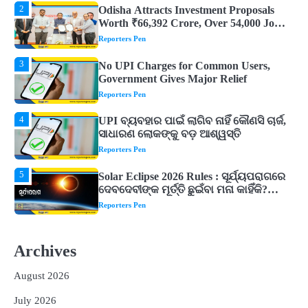
3
No UPI Charges for Common Users,
Government Gives Major Relief
Reporters Pen
4
UPI ବ୍ୟବହାର ପାଇଁ ଲାଗିବ ନାହିଁ କୌଣସି ଚାର୍ଜ,
ସାଧାରଣ ଲୋକଙ୍କୁ ବଡ଼ ଆଶ୍ୱସ୍ତି
Reporters Pen
5
Solar Eclipse 2026 Rules : ସୂର୍ଯ୍ୟପରାଗରେ
ଦେବଦେବୀଙ୍କ ମୂର୍ତ୍ତି ଛୁଇଁବା ମନା କାହିଁକି?
ଜାଣନ୍ତୁ ଏହା ପଛରେ ଥିବା ଧାର୍ମିକ ମାନ୍ୟତା
Reporters Pen
1
Dreaming of Gold, Peacock or Temple?
Know What These 5 Auspicious Dreams
Are Believed to Mean
Reporters Pen
2
Odisha Attracts Investment Proposals
Worth ₹66,392 Crore, Over 54,000 Jobs
Archives
Expected
Reporters Pen
August 2026
3
No UPI Charges for Common Users,
Government Gives Major Relief
July 2026