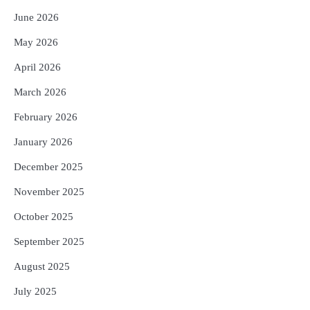
Reporters Pen
June 2026
4
UPI ବ୍ୟବହାର ପାଇଁ ଲାଗିବ ନାହିଁ କୌଣସି ଚାର୍ଜ,
May 2026
ସାଧାରଣ ଲୋକଙ୍କୁ ବଡ଼ ଆଶ୍ୱସ୍ତି
Reporters Pen
April 2026
5
Solar Eclipse 2026 Rules : ସୂର୍ଯ୍ୟପରାଗରେ
March 2026
ଦେବଦେବୀଙ୍କ ମୂର୍ତ୍ତି ଛୁଇଁବା ମନା କାହିଁକି?
ଜାଣନ୍ତୁ ଏହା ପଛରେ ଥିବା ଧାର୍ମିକ ମାନ୍ୟତା
February 2026
Reporters Pen
January 2026
December 2025
November 2025
October 2025
September 2025
August 2025
July 2025