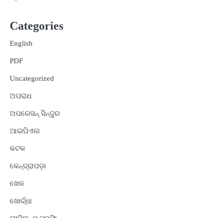
Categories
English
PDF
Uncategorized
ଅପରାଧ
ଅପରେସନ୍ ସିନ୍ଦୁର
ଆଇପିଏଲ
କଟକ
କେନ୍ଦ୍ରାପଡ଼ା
ଖେଳ
ଖୋର୍ଦ୍ଧା