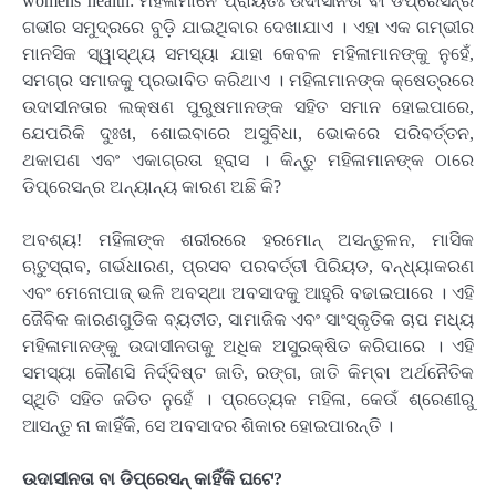
womens health: ମହିଳାମାନେ ପ୍ରାୟତଃ ଉଦାସୀନତା ବା ଡିପ୍ରେସନ୍‌ର
ଗଭୀର ସମୁଦ୍ରରେ ବୁଡ଼ି ଯାଇଥିବାର ଦେଖାଯାଏ । ଏହା ଏକ ଗମ୍ଭୀର
ମାନସିକ ସ୍ୱାସ୍ଥ୍ୟ ସମସ୍ୟା ଯାହା କେବଳ ମହିଳାମାନଙ୍କୁ ନୁହେଁ,
ସମଗ୍ର ସମାଜକୁ ପ୍ରଭାବିତ କରିଥାଏ । ମହିଳାମାନଙ୍କ କ୍ଷେତ୍ରରେ
ଉଦାସୀନତାର ଲକ୍ଷଣ ପୁରୁଷମାନଙ୍କ ସହିତ ସମାନ ହୋଇପାରେ,
ଯେପରିକି ଦୁଃଖ, ଶୋଇବାରେ ଅସୁବିଧା, ଭୋକରେ ପରିବର୍ତ୍ତନ,
ଥକାପଣ ଏବଂ ଏକାଗ୍ରତା ହ୍ରାସ । କିନ୍ତୁ ମହିଳାମାନଙ୍କ ଠାରେ
ଡିପ୍ରେସନ୍‌ର ଅନ୍ୟାନ୍ୟ କାରଣ ଅଛି କି?
ଅବଶ୍ୟ! ମହିଳାଙ୍କ ଶରୀରରେ ହରମୋନ୍ ଅସନ୍ତୁଳନ, ମାସିକ
ଋତୁସ୍ରାବ, ଗର୍ଭଧାରଣ, ପ୍ରସବ ପରବର୍ତ୍ତୀ ପିରିୟଡ, ବନ୍ଧ୍ୟାକରଣ
ଏବଂ ମେନୋପାଜ୍ ଭଳି ଅବସ୍ଥା ଅବସାଦକୁ ଆହୁରି ବଢାଇପାରେ । ଏହି
ଜୈବିକ କାରଣଗୁଡିକ ବ୍ୟତୀତ, ସାମାଜିକ ଏବଂ ସାଂସ୍କୃତିକ ଚାପ ମଧ୍ୟ
ମହିଳାମାନଙ୍କୁ ଉଦାସୀନତାକୁ ଅଧିକ ଅସୁରକ୍ଷିତ କରିପାରେ । ଏହି
ସମସ୍ୟା କୌଣସି ନିର୍ଦ୍ଦିଷ୍ଟ ଜାତି, ରଙ୍ଗ, ଜାତି କିମ୍ବା ଅର୍ଥନୈତିକ
ସ୍ଥିତି ସହିତ ଜଡିତ ନୁହେଁ । ପ୍ରତ୍ୟେକ ମହିଳା, କେଉଁ ଶ୍ରେଣୀରୁ
ଆସନ୍ତୁ ନା କାହିଁକି, ସେ ଅବସାଦର ଶିକାର ହୋଇପାରନ୍ତି ।
ଉଦାସୀନତା ବା ଡିପ୍ରେସନ୍ କାହିଁକି ଘଟେ?