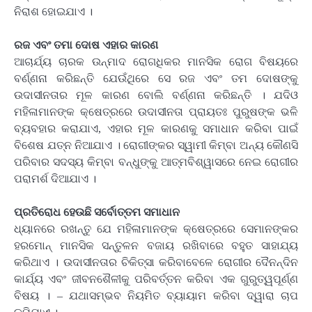
ନିରାଶ ହୋଇଯାଏ ।
ରଜ ଏବଂ ତମା ଦୋଷ ଏହାର କାରଣ
ଆଚାର୍ଯ୍ୟ ଚାରକ ଉନ୍ମାଦ ରୋଗଧିକର ମାନସିକ ରୋଗ ବିଷୟରେ
ବର୍ଣ୍ଣନା କରିଛନ୍ତି ଯେଉଁଥିରେ ସେ ରଜ ଏବଂ ତମ ଦୋଷଙ୍କୁ
ଉଦାସୀନତାର ମୂଳ କାରଣ ବୋଲି ବର୍ଣ୍ଣନା କରିଛନ୍ତି । ଯଦିଓ
ମହିଳାମାନଙ୍କ କ୍ଷେତ୍ରରେ ଉଦାସୀନତା ପ୍ରାୟତଃ ପୁରୁଷଙ୍କ ଭଳି
ବ୍ୟବହାର କରାଯାଏ, ଏହାର ମୂଳ କାରଣକୁ ସମାଧାନ କରିବା ପାଇଁ
ବିଶେଷ ଯତ୍ନ ନିଆଯାଏ । ରୋଗୀଙ୍କର ସ୍ୱାମୀ କିମ୍ବା ଅନ୍ୟ କୌଣସି
ପରିବାର ସଦସ୍ୟ କିମ୍ବା ବନ୍ଧୁଙ୍କୁ ଆତ୍ମବିଶ୍ୱାସରେ ନେଇ ରୋଗୀର
ପରାମର୍ଶ ଦିଆଯାଏ ।
ପ୍ରତିରୋଧ ହେଉଛି ସର୍ବୋତ୍ତମ ସମାଧାନ
ଧ୍ୟାନରେ ରଖନ୍ତୁ ଯେ ମହିଳାମାନଙ୍କ କ୍ଷେତ୍ରରେ ସେମାନଙ୍କର
ହରମୋନ୍ ମାନସିକ ସନ୍ତୁଳନ ବଜାୟ ରଖିବାରେ ବହୁତ ସାହାଯ୍ୟ
କରିଥାଏ । ଉଦାସୀନତାର ଚିକିତ୍ସା କରିବାବେଳେ ରୋଗୀର ଦୈନନ୍ଦିନ
କାର୍ଯ୍ୟ ଏବଂ ଜୀବନଶୈଳୀକୁ ପରିବର୍ତ୍ତନ କରିବା ଏକ ଗୁରୁତ୍ୱପୂର୍ଣ୍ଣ
ବିଷୟ । – ଯଥାସମ୍ଭବ ନିୟମିତ ବ୍ୟାୟାମ କରିବା ଦ୍ୱାରା ଚାପ