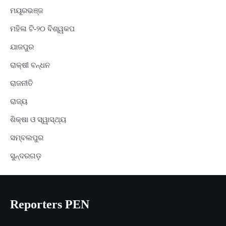
ମୟୂରଭଞ୍ଜ
ମହିଳା ଟି-୨୦ ବିଶ୍ୱକପ
ଯାଜପୁର
ରାକ୍ଷୀ ବନ୍ଧନ
ରାଜନୀତି
ରାଜ୍ୟ
ଶିକ୍ଷା ଓ ସ୍ୱାସ୍ଥ୍ୟ
ସମ୍ବଲପୁର
ସୁନ୍ଦରଗଡ଼
Reporters PEN