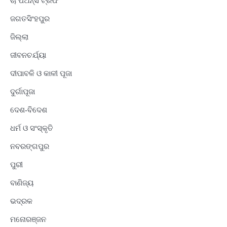
ଚାଂପିଅନ୍ସ ଟ୍ରଫି
ଜଗତସିଂହପୁର
ଜିଲ୍ଲା
ଜୀବନଚର୍ଯ୍ୟା
ଦୀପାବଳି ଓ କାଳୀ ପୂଜା
ଦୁର୍ଗାପୂଜା
ଦେଶ-ବିଦେଶ
ଧର୍ମ ଓ ସଂସ୍କୃତି
ନବରଙ୍ଗପୁର
ପୁରୀ
ବାଣିଜ୍ୟ
ଭଦ୍ରକ
ମନୋରଞ୍ଜନ