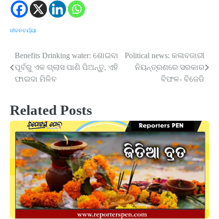
ଜୀବନଚର୍ଯ୍ୟା
Benefits Drinking water: ଶୋଇବା
Political news: କଳାବଜାରୀ
Post
ପୂର୍ବରୁ ଏକ ଗ୍ଲାସ ପାଣି ପିଅନ୍ତୁ, ଏହି
ନିୟନ୍ତ୍ରଣରେ ସରକାର
navigation
ଫାଇଦା ମିଳିବ
ବିଫଳ- ବିଜେଡି
Related Posts