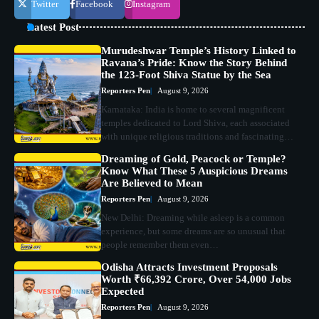
Twitter
Facebook
Instagram
Latest Post
Murudeshwar Temple’s History Linked to
Ravana’s Pride: Know the Story Behind
the 123-Foot Shiva Statue by the Sea
Reporters Pen
August 9, 2026
Karnataka: India is home to several magnificent
temples dedicated to Lord Shiva, each associated
with unique religious traditions and fascinating…
Dreaming of Gold, Peacock or Temple?
Know What These 5 Auspicious Dreams
Are Believed to Mean
Reporters Pen
August 9, 2026
New Delhi: Dreaming while asleep is a common
experience, but some dreams are so unusual that
people remember them even…
Odisha Attracts Investment Proposals
Worth ₹66,392 Crore, Over 54,000 Jobs
Expected
Reporters Pen
August 9, 2026