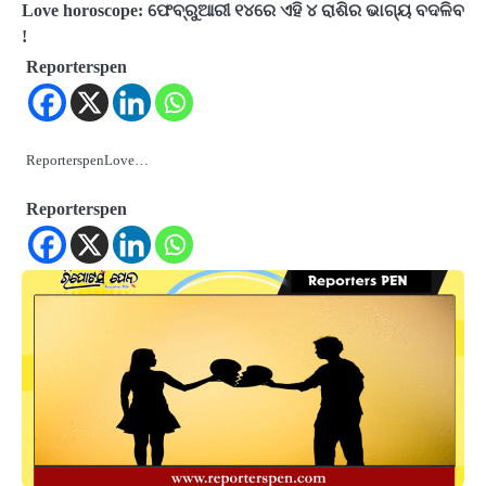
Love horoscope: ଫେବ୍ରୁଆରୀ ୧୪ରେ ଏହି ୪ ରାଶିର ଭାଗ୍ୟ ବଦଳିବ
!
Reporterspen
ReporterspenLove…
Reporterspen