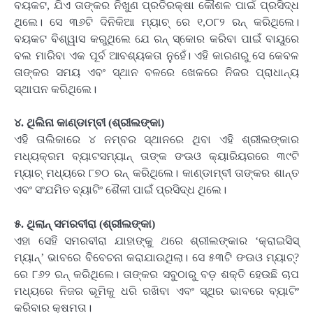
ବୟକଟ, ଯିଏ ତାଙ୍କର ନିଖୁଣ ପ୍ରତିରକ୍ଷା କୌଶଳ ପାଇଁ ପ୍ରସିଦ୍ଧ
ଥିଲେ। ସେ ୩୬ଟି ଦିନିକିଆ ମ୍ୟାଚ୍‌ ରେ ୧,୦୮୨ ରନ୍‌ କରିଥିଲେ।
ବୟକଟ ବିଶ୍ୱାସ କରୁଥିଲେ ଯେ ରନ୍‌ ସ୍କୋର କରିବା ପାଇଁ ବାୟୁରେ
ବଲ ମାରିବା ଏକ ପୂର୍ବ ଆବଶ୍ୟକତା ନୁହେଁ। ଏହି କାରଣରୁ ସେ କେବଳ
ତାଙ୍କର ସମୟ ଏବଂ ସ୍ଥାନ ବଳରେ ଖେଳରେ ନିଜର ପ୍ରାଧାନ୍ୟ
ସ୍ଥାପନ କରିଥିଲେ।
୪. ଥିଲିନା କାଣ୍ଡାମ୍ବୀ (ଶ୍ରୀଲଙ୍କା)
ଏହି ତାଲିକାରେ ୪ ନମ୍ବର ସ୍ଥାନରେ ଥିବା ଏହି ଶ୍ରୀଲଙ୍କାର
ମଧ୍ୟକ୍ରମ ବ୍ୟାଟସମ୍ୟାନ୍‌ ତାଙ୍କ ଙଊଓ କ୍ୟାରିୟରରେ ୩୯ଟି
ମ୍ୟାଚ୍‌ ମଧ୍ୟରେ ୮୭୦ ରନ୍‌ କରିଥିଲେ। କାଣ୍ଡାମ୍ବୀ ତାଙ୍କର ଶାନ୍ତ
ଏବଂ ସଂଯମିତ ବ୍ୟାଟିଂ ଶୈଳୀ ପାଇଁ ପ୍ରସିଦ୍ଧ ଥିଲେ।
୫. ଥିଲାନ୍‌ ସମରବୀରା (ଶ୍ରୀଲଙ୍କା)
ଏହା ସେହି ସମରବୀରା ଯାହାଙ୍କୁ ଥରେ ଶ୍ରୀଲଙ୍କାର ‘କ୍ରାଇସିସ୍‌
ମ୍ୟାନ୍‌’ ଭାବରେ ବିବେଚନା କରାଯାଉଥିଲା। ସେ ୫୩ଟି ଙଊଓ ମ୍ୟାଚ୍‌?
ରେ ୮୬୨ ରନ୍‌ କରିଥିଲେ। ତାଙ୍କର ସବୁଠାରୁ ବଡ଼ ଶକ୍ତି ହେଉଛି ଚାପ
ମଧ୍ୟରେ ନିଜର ଭୂମିକୁ ଧରି ରଖିବା ଏବଂ ସ୍ଥିର ଭାବରେ ବ୍ୟାଟିଂ
କରିବାର କ୍ଷମତା।