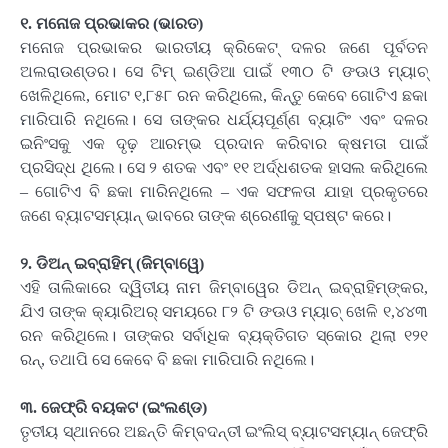
୧. ମନୋଜ ପ୍ରଭାକର (ଭାରତ)
ମନୋଜ ପ୍ରଭାକର ଭାରତୀୟ କ୍ରିକେଟ୍‌ ଦଳର ଜଣେ ପୂର୍ବତନ
ଅଲରାଉଣ୍ଡର। ସେ ଟିମ୍‌ ଇଣ୍ଡିଆ ପାଇଁ ୧୩୦ ଟି ଙଊଓ ମ୍ୟାଚ୍‌
ଖେଳିଥିଲେ, ମୋଟ ୧,୮୫୮ ରନ କରିଥିଲେ, କିନ୍ତୁ କେବେ ଗୋଟିଏ ଛକା
ମାରିପାରି ନଥିଲେ। ସେ ତାଙ୍କର ଧର୍ଯ୍ୟପୂର୍ଣ୍ଣ ବ୍ୟାଟିଂ ଏବଂ ଦଳର
ଇନିଂସକୁ ଏକ ଦୃଢ଼ ଆରମ୍ଭ ପ୍ରଦାନ କରିବାର କ୍ଷମତା ପାଇଁ
ପ୍ରସିଦ୍ଧ ଥିଲେ। ସେ ୨ ଶତକ ଏବଂ ୧୧ ଅର୍ଦ୍ଧଶତକ ହାସଲ କରିଥିଲେ
– ଗୋଟିଏ ବି ଛକା ମାରିନଥିଲେ – ଏକ ସଫଳତା ଯାହା ପ୍ରକୃତରେ
ଜଣେ ବ୍ୟାଟସମ୍ୟାନ୍‌ ଭାବରେ ତାଙ୍କ ଶ୍ରେଣୀକୁ ସ୍ପଷ୍ଟ କରେ।
୨. ଡିଅନ୍‌ ଇବ୍ରାହିମ୍‌ (ଜିମ୍ବାୱେ)
ଏହି ତାଲିକାରେ ଦ୍ୱିତୀୟ ନାମ ଜିମ୍ବାୱେର ଡିଅନ୍‌ ଇବ୍ରାହିମ୍‌ଙ୍କର,
ଯିଏ ତାଙ୍କ କ୍ୟାରିଅର୍‌ ସମୟରେ ୮୨ ଟି ଙଊଓ ମ୍ୟାଚ୍‌ ଖେଳି ୧,୪୪୩
ରନ କରିଥିଲେ। ତାଙ୍କର ସର୍ବାଧିକ ବ୍ୟକ୍ତିଗତ ସ୍କୋର ଥିଲା ୧୨୧
ରନ୍‌, ତଥାପି ସେ କେବେ ବି ଛକା ମାରିପାରି ନଥିଲେ।
୩. ଜେଫ୍ରି ବୟକଟ (ଇଂଲଣ୍ଡ)
ତୃତୀୟ ସ୍ଥାନରେ ଅଛନ୍ତି କିମ୍ବଦନ୍ତୀ ଇଂଲିସ୍‌ ବ୍ୟାଟସମ୍ୟାନ୍‌ ଜେଫ୍ରି