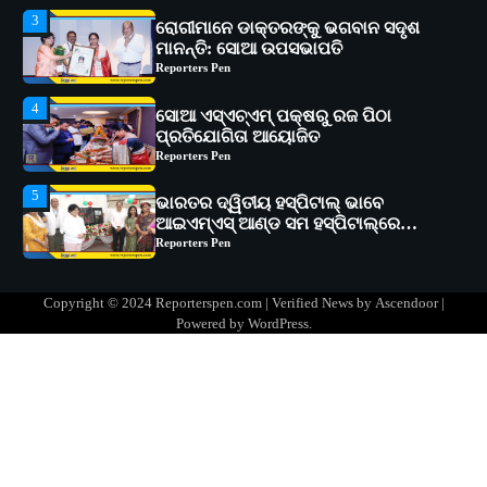
4
ସୋଆ ଏସ୍‌ଏଚ୍‌ଏମ୍ ପକ୍ଷରୁ ରଜ ପିଠା
ପ୍ରତିଯୋଗିତା ଆୟୋଜିତ
Reporters Pen
5
ଭାରତର ଦ୍ୱିତୀୟ ହସ୍ପିଟାଲ୍ ଭାବେ
ଆଇଏମ୍‌ଏସ୍ ଆଣ୍ଡ ସମ ହସ୍ପିଟାଲ୍‌ରେ
ଅତ୍ୟାଧୁନିକ ଡିଜିସ୍କାନର ସ୍ଥାପନ
Reporters Pen
1
ସୋଆ ପକ୍ଷରୁ ରାୱେ କାର୍ଯ୍ୟକ୍ରମ ଅଧୀନରେ
୧୧ଟି ଗ୍ରାମରେ ୧୬ଟି କୃଷକ ପ୍ରଶିକ୍ଷଣ
କାର୍ଯ୍ୟକ୍ରମ ଆୟୋଜିତ
Reporters Pen
2
ସୋଆର ୨୦ତମ ପ୍ରତିଷ୍ଠା ଦିବସରେ
Copyright © 2024 Reporterspen.com | Verified News by
Ascendoor
|
ବିଶ୍ୱବିଦ୍ୟାଳୟର ସଫଳତା, ଉତ୍କର୍ଷତା ଓ
Powered by
WordPress
.
ଅଗ୍ରଗତିର ସ୍ମୃତିଚାରଣ
Reporters Pen
3
ରୋଗୀମାନେ ଡାକ୍ତରଙ୍କୁ ଭଗବାନ ସଦୃଶ
ମାନନ୍ତି: ସୋଆ ଉପସଭାପତି
Reporters Pen
4
ସୋଆ ଏସ୍‌ଏଚ୍‌ଏମ୍ ପକ୍ଷରୁ ରଜ ପିଠା
ପ୍ରତିଯୋଗିତା ଆୟୋଜିତ