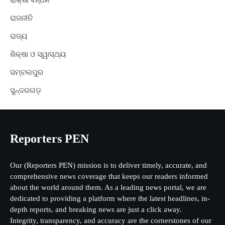
ରାଜନୀତି
ରାଜ୍ୟ
ଶିକ୍ଷା ଓ ସ୍ୱାସ୍ଥ୍ୟ
ସମ୍ବଲପୁର
ସୁନ୍ଦରଗଡ଼
Reporters PEN
Our (Reporters PEN) mission is to deliver timely, accurate, and
comprehensive news coverage that keeps our readers informed
about the world around them. As a leading news portal, we are
dedicated to providing a platform where the latest headlines, in-
depth reports, and breaking news are just a click away.
Integrity, transparency, and accuracy are the cornerstones of our