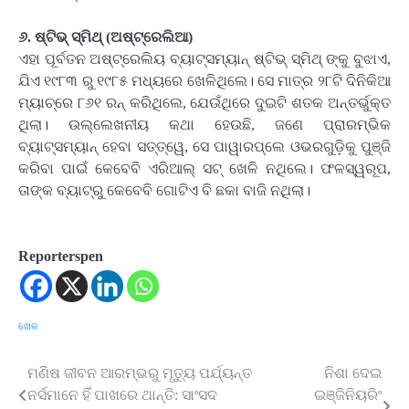
୬. ଷ୍ଟିଭ୍‌ ସ୍ମିଥ୍‌ (ଅଷ୍ଟ୍ରେଲିଆ)
ଏହା ପୂର୍ବତନ ଅଷ୍ଟ୍ରେଲିୟ ବ୍ୟାଟ୍ସମ୍ୟାନ୍‌ ଷ୍ଟିଭ୍‌ ସ୍ମିଥ୍‌ ଙ୍କୁ ବୁଝାଏ,
ଯିଏ ୧୯୮୩ ରୁ ୧୯୮୫ ମଧ୍ୟରେ ଖେଳିଥିଲେ। ସେ ମାତ୍ର ୨୮ଟି ଦିନିକିଆ
ମ୍ୟାଚ୍‌ରେ ୮୬୧ ରନ୍‌ କରିଥିଲେ, ଯେଉଁଥିରେ ଦୁଇଟି ଶତକ ଅନ୍ତର୍ଭୁକ୍ତ
ଥିଲା। ଉଲ୍ଲେଖନୀୟ କଥା ହେଉଛି, ଜଣେ ପ୍ରାରମ୍ଭିକ
ବ୍ୟାଟ୍ସମ୍ୟାନ୍‌ ହେବା ସତ୍ତ୍‌ୱେ, ସେ ପାୱାରପ୍ଲେ ଓଭରଗୁଡ଼ିକୁ ପୁଞ୍ଜି
କରିବା ପାଇଁ କେବେବି ଏରିଆଲ୍‌ ସଟ୍‌ ଖେଳି ନଥିଲେ। ଫଳସ୍ୱରୂପ,
ତାଙ୍କ ବ୍ୟାଟ୍‌ରୁ କେବେବି ଗୋଟିଏ ବି ଛକା ବାଜି ନଥିଲା।
Reporterspen
ଖେଳ
ମଣିଷ ଜୀବନ ଆରମ୍ଭରୁ ମୃତ୍ୟୁ ପର୍ଯ୍ୟନ୍ତ
ନିଶା ଦେଇ
Post
ନର୍ସମାନେ ହିଁ ପାଖରେ ଥାନ୍ତି: ସାଂସଦ
ଇଞ୍ଜିନିୟରିଂ