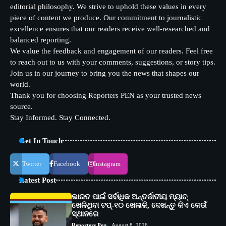
editorial philosophy. We strive to uphold these values in every
piece of content we produce. Our commitment to journalistic
excellence ensures that our readers receive well-researched and
balanced reporting.
We value the feedback and engagement of our readers. Feel free
to reach out to us with your comments, suggestions, or story tips.
Join us in our journey to bring you the news that shapes our
world.
Thank you for choosing Reporters PEN as your trusted news
source.
Stay Informed. Stay Connected.
Get In Touch
Twitter
Facebook
Instagram
Latest Post
ଭାରତ ପାଇଁ ସର୍ବାଧିକ ଅନ୍ତର୍ଜାତୀୟ ମ୍ୟାଚ୍
ଖେଳିଥିବା ଟପ୍-୧୦ ଖେଳାଳି, ଦେଖନ୍ତୁ କିଏ କେଉଁ
ସ୍ଥାନରେ
Reporters Pen
August 8, 2026