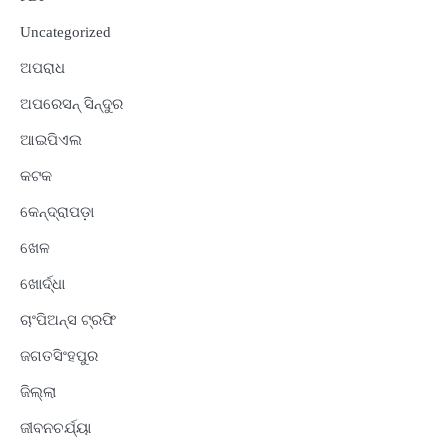
Uncategorized
ଅପରାଧ
ଅପରେସନ୍ ସିନ୍ଦୁର
ଆଇପିଏଲ
କଟକ
କେନ୍ଦ୍ରାପଡ଼ା
ଖେଳ
ଖୋର୍ଦ୍ଧା
ଚାଂପିଅନ୍ସ ଟ୍ରଫି
ଜଗତସିଂହପୁର
ଜିଲ୍ଲା
ଜୀବନଚର୍ଯ୍ୟା