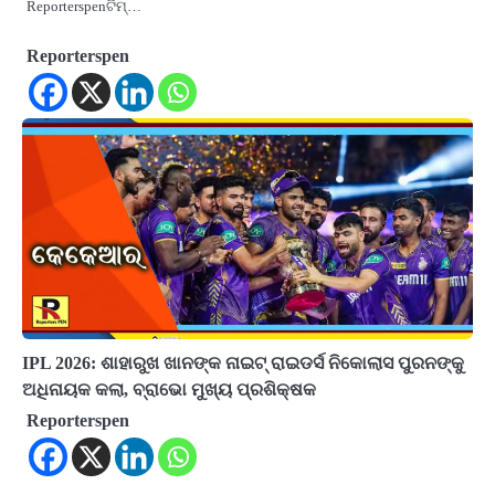
Reporterspenଟିମ୍…
Reporterspen
IPL 2026: ଶାହାରୁଖ ଖାନଙ୍କ ନାଇଟ୍ ରାଇଡର୍ସ ନିକୋଲାସ ପୁରନଙ୍କୁ
ଅଧିନାୟକ କଲା, ବ୍ରାଭୋ ମୁଖ୍ୟ ପ୍ରଶିକ୍ଷକ
Reporterspen