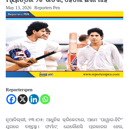
May 13, 2026
Reporters Pen
Reporterspen
ନୂଆଦିଲ୍ଲୀ, ୧୩।୦୫: ଆଧୁନିକ କ୍ରିକେଟରେ, ଆମେ ‘ପାୱାର-ହିଟିଂ’
ଯୁଗରେ ବଞ୍ଚୁଛୁ। ଫର୍ମାଟ୍‌ ଯେକୌଣସି ପ୍ରକାରର ହେଉ,