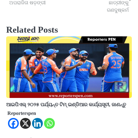
navigation
ଅପରାଜିତା ଷଡ଼ଙ୍ଗୀ
ଛାତ୍ରୀଙ୍କୁ
ଗଣଦୁଷ୍କର୍ମ
Related Posts
ଆଇପିଏଲ୍ ୨୦୨୫ ପର୍ଯ୍ୟନ୍ତ ଟିମ୍ ଇଣ୍ଡିଆର କାର୍ଯ୍ୟସୂଚୀ, ଜାଣନ୍ତୁ
Reporterspen