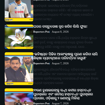
ନୂଆଦିଲ୍ଲୀ: ଭାରତୀୟ କ୍ରିକେଟ୍ ଟିମ୍ ବର୍ତ୍ତମାନ
ଶ୍ରୀଲଙ୍କା ଗସ୍ତରେ ରହିଛି। ଏହି ଗସ୍ତରେ ଭାରତ ଓ
ଶ୍ରୀଲଙ୍କା ମଧ୍ୟରେ ୨ଟି ଟେଷ୍ଟ ମ୍ୟାଚ୍ ଖେଳାଯିବ।
ପ୍ରଥମ ଟେଷ୍ଟ…
ଘରର ବାସ୍ତୁଦୋଷ ଦୂର କରିବ ଲିଲି ଫୁଲ!
Reporters Pen
August 8, 2026
ଫୁଲ କେବଳ ଘରର ସୌନ୍ଦର୍ଯ୍ୟ ବଢ଼ାଇବା କିମ୍ବା ସୁଗନ୍ଧ
ପାଇଁ ନୁହେଁ, ବାସ୍ତୁ ଶାସ୍ତ୍ରରେ ମଧ୍ୟ ଫୁଲର ବିଶେଷ
ମହତ୍ତ୍ୱ ରହିଛି। ବାସ୍ତୁ ମତ ଅନୁଯାୟୀ, ଘରେ…
‘ଭବିଷ୍ୟତ ପିଢିର ଆକାଂକ୍ଷାକୁ ପୂରଣ କରିବା ଲାଗି
ଶିକ୍ଷା ବ୍ୟବସ୍ଥାରେ ପରିବର୍ତ୍ତନ ଜରୁରୀ’
Reporters Pen
August 7, 2026
ଭୁବନେଶ୍ୱର, (ରିପୋର୍ଟର୍ସ ପେନ୍‌): ବ୍ରିକ୍ସ ସହଯୋଗରେ
ଜନ କୈନ୍ଦ୍ରିକ ଏବଂ ମାନବତା ପ୍ରଥମ ଆଭିମୁଖ୍ୟ ପାଇଁ
ଭାରତର ପ୍ରତିବଦ୍ଧତାକୁ ଦୋହରାଇଛନ୍ତି କେନ୍ଦ୍ର ଶିକ୍ଷା
ମନ୍ତ୍ରୀ ପ୍ରହ୍ଲାଦ ଯୋଶୀ…
୨୨ଜଣ ବୁଣାକାରଙ୍କୁ ସନ୍ଥ କବୀର ହସ୍ତତନ୍ତ
ପୁରସ୍କାର ଏବଂ ଜାତୀୟ ହସ୍ତତନ୍ତ ପୁରସ୍କାର
ପ୍ରଦାନ, ଓଡ଼ିଶାରୁ ୨ ଜଣଙ୍କୁ ମିଳିଲା
Reporters Pen
August 7, 2026