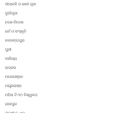
ଦୀପାବଳି ଓ କାଳୀ ପୂଜା
ଦୁର୍ଗାପୂଜା
ଦେଶ-ବିଦେଶ
ଧର୍ମ ଓ ସଂସ୍କୃତି
ନବରଙ୍ଗପୁର
ପୁରୀ
ବାଣିଜ୍ୟ
ଭଦ୍ରକ
ମନୋରଞ୍ଜନ
ମୟୂରଭଞ୍ଜ
ମହିଳା ଟି-୨୦ ବିଶ୍ୱକପ
ଯାଜପୁର
ରାକ୍ଷୀ ବନ୍ଧନ