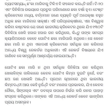
ବ୍ୟାଟସମ୍ୟାନ୍‌ ଛ’କା ମାରିବାକୁ ଟିକିଏ ବି ସଂକୋଚ କରନ୍ତି ନାହିଁ। ଟି-୨୦
ଏବଂ ଦିନିକିଆ ଉଭୟରେ ପ୍ରଚୁର ପରିମାଣରେ ଛକା ବର୍ଷା ହୁଏ। ଟେଷ୍ଟ
କ୍ରିକେଟରେ ମଧ୍ୟ, ବର୍ତ୍ତମାନ ଜଣେ ବ୍ୟକ୍ତି ପୂର୍ବ ଅପେକ୍ଷା ବହୁତ
ଅଧିକ ଛକା ମାରିବାର ସାକ୍ଷୀ। ଏହି ପରିପ୍ରେକ୍ଷୀରେ, ଏହା ବିଶ୍ୱାସ
କରିବା କଷ୍ଟକର ଯେ ଜଣେ ଭାରତୀୟ କ୍ରିକେଟର ଥିଲେ ଯିଏ ୧୩୦ଟି
ଦିନିକିଆ ଖେଳି ହଜାର ହଜାର ରନ କରିଥିଲେ, କିନ୍ତୁ ତାଙ୍କ ସମଗ୍ର
କ୍ୟାରିଅରରେ କେବେ ଗୋଟିଏ ଛକା ମାରିପାରି ନଥିଲେ। ସେ କେବେ
ଛକା ମାରି ନ ଥିବା ଏକାଦଶୀ କ୍ରିକେଟରେ ସର୍ବାଧିକ ରନ କରିବାର
ଅନନ୍ୟ ବିଶ୍ୱ ରେକର୍ଡର ଅଧିକାରୀ। ଏହି ରେକର୍ଡ ବିଷୟରେ ଯିଏ
ଜାଣିବେ ସେ ସମ୍ପୂର୍ଣ୍ଣ ଆଶ୍ଚର୍ଯ୍ୟ ହୋଇଯାଆନ୍ତି।
ଗୋଟିଏ ଛକା ମାରି ନ ଥିବା ସର୍ବାଧିକ ଦିନିକିଆ ରନ କରିଥିବା
ଖେଳାଳିଙ୍କ ତାଲିକାରେ କେବଳ ଗୋଟିଏ କିମ୍ବା ଦୁଇଟି ନୁହେଁ, ବରଂ
ଛଅ ଜଣ ଖେଳାଳି ଅଛନ୍ତି। ପ୍ରଥମ ସ୍ଥାନରେ ଥିବା ଭାରତୀୟ
କିମ୍ବଦନ୍ତୀ ଆଉ କେହି ନୁହଁନ୍ତି ବରଂ ମନୋଜ ପ୍ରଭାକର, ଯିଏ କେବଳ
ଚୌକା, ସିଙ୍ଗଲ୍ସ ଏବଂ ଡବଲ୍ସ ଉପରେ ନିର୍ଭର କରି ରନର ପାହାଡ଼
ସଂଗ୍ରହ କରିଥିଲେ। ତାଙ୍କର ଏହି ଅନନ୍ୟ ରେକର୍ଡ କେବେ ଭାଙ୍ଗିବା
ପ୍ରାୟ ଅସମ୍ଭବ।