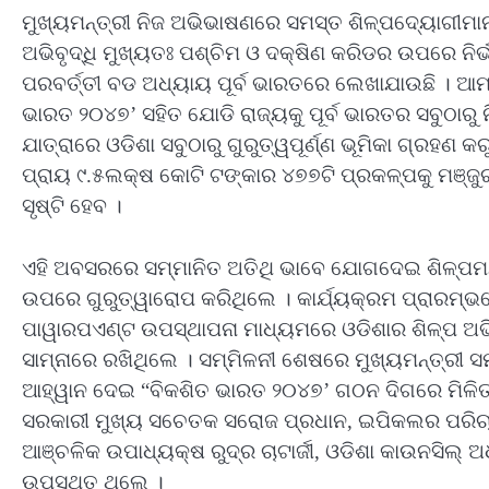
ମୁଖ୍ୟମନ୍ତ୍ରୀ ନିଜ ଅଭିଭାଷଣରେ ସମସ୍ତ ଶିଳ୍ପଦ୍ୟୋଗୀମାନଙ
ଅଭିବୃଦ୍ଧି ମୁଖ୍ୟତଃ ପଶ୍ଚିମ ଓ ଦକ୍ଷିଣ କରିଡର ଉପରେ ନିର୍
ପରବର୍ତ୍ତୀ ବଡ ଅଧ୍ୟାୟ ପୂର୍ବ ଭାରତରେ ଲେଖାଯାଉଛି । ଆମ
ଭାରତ ୨୦୪୭’ ସହିତ ଯୋଡି ରାଜ୍ୟକୁ ପୂର୍ବ ଭାରତର ସବୁଠାରୁ 
ଯାତ୍ରାରେ ଓଡିଶା ସବୁଠାରୁ ଗୁରୁତ୍ୱପୂର୍ଣ୍ଣ ଭୂମିକା ଗ୍ରହଣ 
ପ୍ରାୟ ୯.୫ଲକ୍ଷ କୋଟି ଟଙ୍କାର ୪୭୭ଟି ପ୍ରକଳ୍ପକୁ ମଞ୍ଜୁ
ସୃଷ୍ଟି ହେବ ।
ଏହି ଅବସରରେ ସମ୍ମାନିତ ଅତିଥି ଭାବେ ଯୋଗଦେଇ ଶିଳ୍ପମନ୍ତ୍
ଉପରେ ଗୁରୁତ୍ୱାରୋପ କରିଥିଲେ । କାର୍ଯ୍ୟକ୍ରମ ପ୍ରାରମ୍ଭର
ପାୱାରପଏଣ୍ଟ ଉପସ୍ଥାପନା ମାଧ୍ୟମରେ ଓଡିଶାର ଶିଳ୍ପ ଅ
ସାମ୍ନାରେ ରଖିଥିଲେ । ସମ୍ମିଳନୀ ଶେଷରେ ମୁଖ୍ୟମନ୍ତ୍ରୀ ସ
ଆହ୍ୱାନ ଦେଇ “ବିକଶିତ ଭାରତ ୨୦୪୭’ ଗଠନ ଦିଗରେ ମିଳିତ ଭ
ସରକାରୀ ମୁଖ୍ୟ ସଚେତକ ସରୋଜ ପ୍ରଧାନ, ଇପିକଲର ପରିଚାଳନ
ଆଞ୍ଚଳିକ ଉପାଧ୍ୟକ୍ଷ ରୁଦ୍ର ଚାଟାର୍ଜୀ, ଓଡିଶା କାଉନସିଲ୍ ଅ
ଉପସ୍ଥିତ ଥିଲେ ।