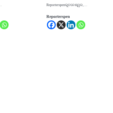
a…
Reporterspenଭୁବନେଶ୍ୱର,…
Reporterspen