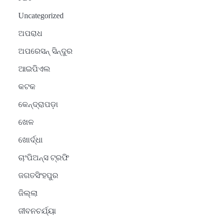
Uncategorized
ଅପରାଧ
ଅପରେସନ୍ ସିନ୍ଦୁର
ଆଇପିଏଲ
କଟକ
କେନ୍ଦ୍ରାପଡ଼ା
ଖେଳ
ଖୋର୍ଦ୍ଧା
ଚାଂପିଅନ୍ସ ଟ୍ରଫି
ଜଗତସିଂହପୁର
ଜିଲ୍ଲା
ଜୀବନଚର୍ଯ୍ୟା