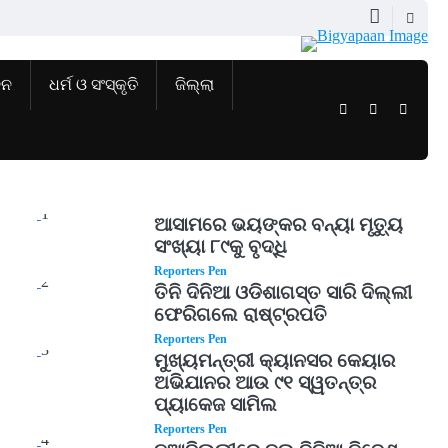
ଜନ
ଧର୍ମ ଓ ସଂସ୍କୃତି
ଜିଲ୍ଲା
Twitter
Facebook
Instag
1
ଆସାମରେ ଭୟଙ୍କର ବନ୍ୟା ମୃତ୍ୟୁ
ସଂଖ୍ୟା ୮୯କୁ ବୃଦ୍ଧି
Reporters Pen
2
ତିନି ଦିନିଆ ଓଡିଶାଗସ୍ତ ସାରି ଦିଲ୍ଲୀ
ଫେରିଗଲେ ରାଷ୍ଟ୍ରପତି
Reporters Pen
3
ମୁଖ୍ୟମନ୍ତ୍ରୀ କ୍ୟାନସର କେୟାର
ଅଭିଯାନର ଆଉ ୯୧ ସ୍ୱତନ୍ତ୍ର
ପ୍ୟାକେଜ ସାମିଲ
Reporters Pen
4