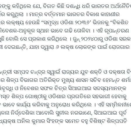
୍କୁ କହିଥିଲେ ଯେ, ବିଗତ କିଛି ଦଶନ୍ଧି ଧରି ଭାରତର ଅର୍ଥନୈତ
ଭର କରୁଥିଲା । ମାତ୍ର ବର୍ତ୍ତମାନ ଭାରତର ବିକାଶ କାହାଣୀର
ର ଲକ୍ଷ୍ୟ ହେଉଛି “ସମୃଦ୍ଧ ଓଡିଶା ୨୦୩୬’ ଭିଜନକୁ “ବିକଶିତ
ନିବେଶକ-ଅନୁକୂଳ ସ୍ଥାନ ଭାବେ ଗଢି ତୋଳିବା । ଏହି ରୂପାନ୍ତରଣ
କରୁଛି ବୋଲି ସେ ପ୍ରକାଶ କରିଥିଲେ । ଜୁନ୍ ୨୦୨୪ଠାରୁ ଓଡିଶା ସର
ରୀ ଦେଇଛନ୍ତି, ଯାହା ଦ୍ୱାରା ୬ ଲକ୍ଷ ଲୋକଙ୍କ ପାଇଁ ରୋଜଗାର
ରୀ ସମ୍ପଦ ଚନ୍ଦ୍ର ସ୍ୱାଇଁ ରାଜ୍ୟର ଯୁବ ଶକ୍ତି ଓ ଦକ୍ଷତା ବ
େ ଶିଳ୍ପ ବିଭାଗର ଅତିରିକ୍ତ ମୁଖ୍ୟ ଶାସନ ସଚିବ ହେମନ୍ତ ଶର୍ମା
ଭିବୃଦ୍ଧି ଓ ନିବେଶର ସଫଳ ଚିତ୍ର ସିଆଇଆଇ ସଦସ୍ୟମାନଙ୍କ
ମସ୍ତ ଶିଳ୍ପ ଗୋଷ୍ଠୀକୁ ଓଡିଶାର ପ୍ରଗତିରେ ସହଭାଗୀ ହେବାକୁ
ାବେ କାର୍ଯ୍ୟ କରିବାକୁ ଅନୁରୋଧ କରିଥିଲେ । ଏହି ସମ୍ମିଳନୀର
ା ନିର୍ଦ୍ଦେଶିକା ଆବୋଲି ସୁନୀଲ ନରଭାଣେ, ସିଆଇଆଇ ପୂର୍ବ
ଧ୍ୟକ୍ଷ ଅନିଲ କୁମାର ସିଂହଙ୍କ ସମେତ ବହୁ ବିଶିଷ୍ଟ ଶିଳ୍ପପତି