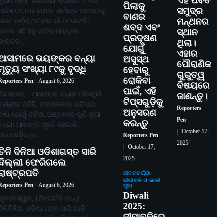
ଏହି ପର୍ବତ
ନୂଆଦିଲ୍ଲୀ: ଭାରତୀୟ କ୍ରିକେଟ ଦଳର
ପିଲାକୁ
ସମୁଦ୍ର
ଅଭିଜ୍ଞ ଓପନର ରୋହିତ ଶର୍ମାଙ୍କ ଅବସରକୁ
ବାଣର
ମନ୍ଥନର
ନେଇ ଚର୍ଚ୍ଚା ଥମିବାର ନାଁ ନେଉନାହିଁ।
ଶବ୍ଦ ଏବଂ
ତେବେ ଏହି ସବୁ ଚର୍ଚ୍ଚା ମଧ୍ୟରେ
ସ୍ଥାନ
ପ୍ରଦୂଷଣ
ଭାରତର…
ଥିଲା।
ଯୋଗୁଁ
ଏହାର
ଆସାମରେ ଭୟଙ୍କର ବନ୍ୟା
ଅସୁସ୍ଥ
ପୌରାଣିକ
ମୃତ୍ୟୁ ସଂଖ୍ୟା ୮୯କୁ ବୃଦ୍ଧି
ହେବାରୁ
ଗୁରୁତ୍ୱ
ରୋକିବା
Reporters Pen
August 6, 2026
ବିଷୟରେ
ପାଇଁ, ଏହି
ଶିବସାଗର, : ଆସାମରେ ବନ୍ୟା ପରିସ୍ଥିତି
ଜାଣନ୍ତୁ।
ଟିପ୍ସଗୁଡ଼ିକୁ
ଗମ୍ଭୀର ରହିଛି, ମଙ୍ଗଳବାର ରାତିସାରା
Reporters
ଅନୁସରଣ
ବର୍ଷା ଯୋଗୁଁ ତଳିଆ ଅଞ୍ଚଳରେ ପୁଣି ନୂଆ
Pen
କରନ୍ତୁ
ବନ୍ୟା ଆଶଙ୍କା ସୃଷ୍ଟି ହୋଇଛି,
October 17,
ଏବେପର୍ଯ୍ୟନ୍ତ…
Reporters Pen
2025
October 17,
ତିନି ଦିନିଆ ଓଡିଶାଗସ୍ତ ସାରି
2025
ଦିଲ୍ଲୀ ଫେରିଗଲେ
ରାଷ୍ଟ୍ରପତି
ଜୀବନଚର୍ଯ୍ୟା
ଦୀପାବଳି ଓ କାଳୀ
Reporters Pen
August 6, 2026
ପୂଜା
Diwali
ଭୁବନେଶ୍ୱର, (ରିପୋର୍ଟର୍ସ ପେନ୍‌):
2025:
ତିନିଦିନିଆ ଓଡ଼ିଶା ଗସ୍ତ ସାରି ଆଜି
ଦୀପାବଳିରେ