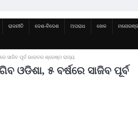
ରାଜନୀତି
ଦେଶ-ବିଦେଶ
ଅପରାଧ
ଖେଳ
ମନୋରଞ୍
ଷରେ ସାଜିବ ପୂର୍ବ ଭାରତର ଶ୍ରେଷ୍ଠ ରାଜ୍ୟ
ବ ଓଡିଶା, ୫ ବର୍ଷରେ ସାଜିବ ପୂର୍ବ