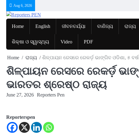
Skip
Aug 6, 2026
to
content
Home
English
ଜୀବନଚର୍ଯ୍ୟା
ବାଣିଜ୍ୟ
ରାଜ୍ୟ
ଶିକ୍ଷା ଓ ସ୍ୱାସ୍ଥ୍ୟ
Video
PDF
Home
ରାଜ୍ୟ
ଶିଳ୍ପାୟନ ରେସରେ ରେକର୍ଡ଼ ଭାଙ୍ଗିବ ଓଡିଶା, ୫ ବର୍
ଶିଳ୍ପାୟନ ରେସରେ ରେକର୍ଡ଼ ଭାଙ୍ଗି
ଭାରତର ଶ୍ରେଷ୍ଠ ରାଜ୍ୟ
June 27, 2026
Reporters Pen
Reporterspen