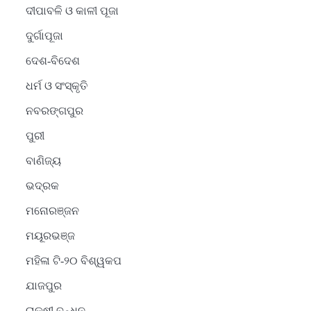
ଦୀପାବଳି ଓ କାଳୀ ପୂଜା
ଦୁର୍ଗାପୂଜା
ଦେଶ-ବିଦେଶ
ଧର୍ମ ଓ ସଂସ୍କୃତି
ନବରଙ୍ଗପୁର
ପୁରୀ
ବାଣିଜ୍ୟ
ଭଦ୍ରକ
ମନୋରଞ୍ଜନ
ମୟୂରଭଞ୍ଜ
ମହିଳା ଟି-୨୦ ବିଶ୍ୱକପ
ଯାଜପୁର