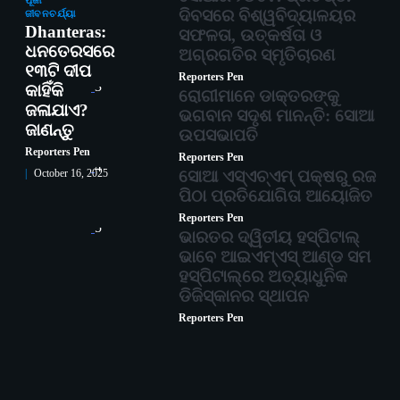
ପୂଜା
ଦିବସରେ ବିଶ୍ୱବିଦ୍ୟାଳୟର
ଜୀବନଚର୍ଯ୍ୟା
Dhanteras:
ସଫଳତା, ଉତ୍କର୍ଷତା ଓ
ଧନତେରସରେ
ଅଗ୍ରଗତିର ସ୍ମୃତିଚାରଣ
୧୩ଟି ଦୀପ
Reporters Pen
3
କାହିଁକି
ରୋଗୀମାନେ ଡାକ୍ତରଙ୍କୁ
ଜଳାଯାଏ?
ଭଗବାନ ସଦୃଶ ମାନନ୍ତି: ସୋଆ
ଜାଣନ୍ତୁ
ଉପସଭାପତି
Reporters Pen
Reporters Pen
4
ସୋଆ ଏସ୍‌ଏଚ୍‌ଏମ୍ ପକ୍ଷରୁ ରଜ
October 16, 2025
ପିଠା ପ୍ରତିଯୋଗିତା ଆୟୋଜିତ
Reporters Pen
5
ଭାରତର ଦ୍ୱିତୀୟ ହସ୍ପିଟାଲ୍
ଭାବେ ଆଇଏମ୍‌ଏସ୍ ଆଣ୍ଡ ସମ
ହସ୍ପିଟାଲ୍‌ରେ ଅତ୍ୟାଧୁନିକ
ଡିଜିସ୍କାନର ସ୍ଥାପନ
Reporters Pen