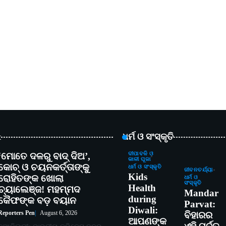
t
ଧର୍ମ ଓ ସଂସ୍କୃତି
‘ମୋତେ ଦଳରୁ ବାଦ୍ ଦିଅ’,
ଦୀପାବଳି ଓ
କାଳୀ ପୂଜା
କୋଚ୍ ଓ ଚୟନକର୍ତ୍ତାଙ୍କୁ
ଧର୍ମ ଓ ସଂସ୍କୃତି
ଜୀବନଚର୍ଯ୍ୟା
Kids
ରୋହିତଙ୍କ ଖୋଲା
ଧର୍ମ ଓ
ସଂସ୍କୃତି
Health
ଚ୍ୟାଲେଞ୍ଜ! ମହମ୍ମଦ
Mandar
during
କୈଫଙ୍କ ବଡ଼ ବୟାନ
Parvat:
Diwali:
Reporters Pen
August 6, 2026
ବିହାରର
ଆପଣଙ୍କ