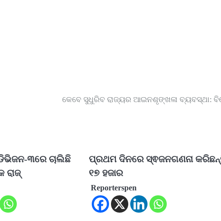
କେବେ ସୁଧୁରିବ ରାଜ୍ୟର ଆଇନଶୃଙ୍ଖଳା ବ୍ୟବସ୍ଥା: ବି
ଡିଭିଜନ-୩ରେ ଚାଲିଛି
ପ୍ରଥମ ଦିନରେ ସ୍ଵଜନଗଣନା କରିଛନ୍
 ରାଜ୍‌
୧୭ ହଜାର
Reporterspen