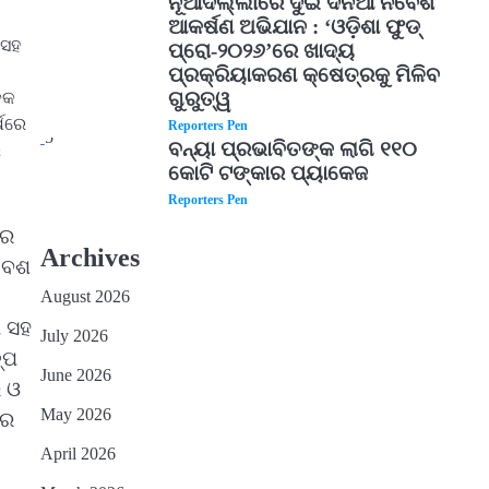
ନୂଆଦିଲ୍ଲୀରେ ଦୁଇ ଦିନିଆ ନିବେଶ
ଆକର୍ଷଣ ଅଭିଯାନ : ‘ଓଡ଼ିଶା ଫୁଡ୍
 ସହ
ପ୍ରୋ-୨୦୨୬’ରେ ଖାଦ୍ୟ
ପ୍ରକ୍ରିୟାକରଣ କ୍ଷେତ୍ରକୁ ମିଳିବ
ଗୁରୁତ୍ୱ
ିକ
୍ଷରେ
Reporters Pen
5
ବନ୍ୟା ପ୍ରଭାବିତଙ୍କ ଲାଗି ୧୧୦
େ
କୋଟି ଟଙ୍କାର ପ୍ୟାକେଜ
Reporters Pen
ରେ
Archives
ିବେଶ
August 2026
ା ସହ
July 2026
୍ପ
June 2026
ର ଓ
May 2026
ରେ
April 2026