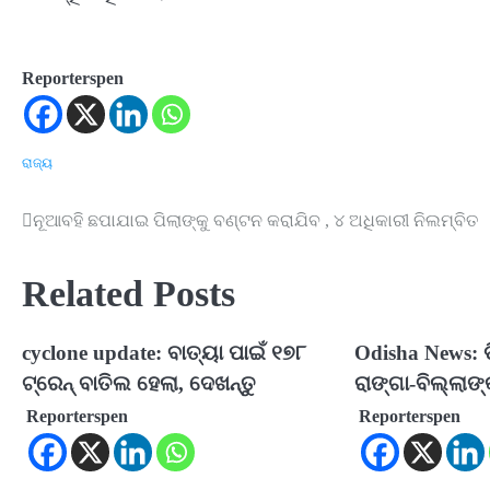
Reporterspen
ରାଜ୍ୟ
ନୂଆବହି ଛପାଯାଇ ପିଲାଙ୍କୁ ବଣ୍ଟନ କରାଯିବ , ୪ ଅଧିକାରୀ ନିଲମ୍ବିତ
Post
navigation
Related Posts
cyclone update: ବାତ୍ୟା ପାଇଁ ୧୭୮
Odisha News: 
ଟ୍ରେନ୍‌ ବାତିଲ ହେଲା, ଦେଖନ୍ତୁ
ରାଙ୍ଗା-ବିଲ୍ଲାଙ୍କ
Reporterspen
Reporterspen