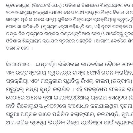
ଭୁବନେଶ୍ୱର, (ରିପୋଟର୍ସ ପେନ୍‌) : ଓଡିଶାର ବିକାଶରେ ଶିଳ୍ପାୟନର 
୨୦୨୬ରେମୁଖ୍ୟମନ୍ତ୍ରୀ ମୋହନ ଚରଣ ମାଝୀ ରାଜ୍ୟର ଶିଳ୍ପ ବିକାଶ ଓ ଆଞ୍
ସମଗ୍ର ପୂର୍ବ ଭାରତର ରାଜ୍ୟ ଗୁଡିକର ଶିଳ୍ପାୟନ ପ୍ରକ୍ରିୟାକୁ ତ୍ୱରାନ୍
ଘୋଷଣା କରିଛନ୍ତି । ମୁଖ୍ୟମନ୍ତ୍ରୀ କହିଛନ୍ତି ଯେ, ଏହି ନୂତନ ପଦକ୍ଷେପ 
ତାଙ୍କ ନିଜ ରାଜ୍ୟରେ ତାଙ୍କର ଇଣ୍ଡଷ୍ଟ୍ରିଆଲ୍ ବେସ୍ ଓ ମାର୍କେଟ୍କୁ ସ
ଓଡିଶାର ଶିଳ୍ପାୟନ ବ୍ୟାପକ ସ୍ତରରେ ପହଞ୍ଚିଛି । ଆଗାମୀ ୫ବର୍ଷରେ ଶିଳ
ପରିଣତ ହେବ ।
ସିଆଇଆଇ – ଇଷ୍ଟର୍ଣ୍ଣ ରିଜିଓନାଲ କାଉନସିଲ ବୈଠକ ୨୦୨୬
ଏକ ଉଚ୍ଚସ୍ତରୀୟ ସ୍ୱତନ୍ତ୍ର ଟାସ୍କ ଫୋର୍ସ ଗଠନ କରାଯିବ, 
ପ୍ରକ୍ରିୟା ଏବଂ ମଞ୍ଜୁରୀର ସ୍ଥିତିକୁ ରିଏଲ୍ ଟାଇମ୍ (ତତ୍କାଳ)
ମଡ୍ୟୁଲ୍ ମଧ୍ୟ ସୃଷ୍ଟି କରାଯିବ । ଏହି ପଦକ୍ଷେପ ଫଳରେ ରାଜ୍ୟ
ସେଠାରେ ଅନେକ ନୂଆ ଇଣ୍ଡଷ୍ଟ୍ରିଆଲ୍ ଗ୍ରୋଥ ସେଣ୍ଟର (ଶିଳ୍
ନୀତି ରିଜୋଲ୍ୟୁସନ୍‌-୨୦୨୨ରେ ସଂଶୋଧନ କରାଯାଇଥିବା ସୂଚନା
ପଛୁଆ ଅଞ୍ଚଳ ଭାବେ ପରିଚିତ ବଲାଙ୍ଗୀର, କଳାହାଣ୍ଡି, ନୂଆପ
ଅଣ-ଖଣିଜ ଦ୍ରବ୍ୟ ଭିତ୍ତିକ ଶିଳ୍ପ ପ୍ରତିଷ୍ଠା ପାଇଁ ବ୍ୟାପକ