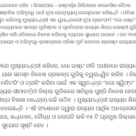
ବଡ ଯୋଗଦାନ ରହିବ । ସିଆଇଆଇ – ଇଷ୍ଟର୍ଣ୍ଣ ରିଜିଓନାଲ କାଉନସିଲ ବୈଠକ
ଚଳିକ ଅଭିବୃଦ୍ଧି ପାଇଁ ନୂଆ ରୋଡ୍ମ୍ୟାପ୍ ଉପସ୍ଥାପନ କରିଛନ୍ତି । ଓଡିଶା
ୱିତ କରିବାକୁ ମୁଖ୍ୟମନ୍ତ୍ରୀ ଏକ ଯୁଗାନ୍ତକାରୀ ନୂଆ ପ୍ଲାଟଫର୍ମ “ଗୋ ଇଷ୍ଟ’
ମାଧ୍ୟମରେ ସମଗ୍ର ପୂର୍ବାଞ୍ଚଳ ଓ ପୂର୍ବୋତ୍ତର ରାଜ୍ୟର ଶିଳ୍ପ ଗୋଷ୍ଠୀ ଗୁଡ
ୁରକ୍ଷିତ ରଖି ଓଡିଶାରେ ନିବେଶ କରିବାକୁ ବ୍ୟାପକ ସୁଯୋଗ ପାଇବେ । ଗତ ୨ବର
୍ପାୟନ ଓ ଅଭିବୃଦ୍ଧି କ୍ଷେତ୍ରରେ ଓଡିଶା ପୂର୍ବ ଭାରତର ଶ୍ରେଷ୍ଠ ରାଜ୍ୟର
ରେ ମୁଖ୍ୟମନ୍ତ୍ରୀ କହିଲେ, ଗୋ ଇଷ୍ଟ ନୀତି ଅଧୀନରେ ରାଜ୍ୟ
ଯାହା ସମସ୍ତ ନିବେଶ ପ୍ରକଳ୍ପ ଗୁଡିକୁ ତ୍ୱରାନ୍ୱିତ କରିବ । ନ
 ମନିଟରିଂ ଓ ଟ୍ରାକିଂ କରିବା ପାଇଁ ଏକ ସ୍ୱତନ୍ତ୍ର “ଗୋ ସ୍ୱିଫ୍ଟ’
ର ସୀମାବର୍ତ୍ତୀ ଜିଲ୍ଲା ଗୁଡିକରେ ସର୍ବାଧିକ ପୁଞ୍ଜି ନିବେଶ ହେବ
ପ ବିକାଶ କେନ୍ଦ୍ର) ଗଢି ଉଠିବ । ମୁଖ୍ୟମନ୍ତ୍ରୀ ରାଜ୍ୟର ଶିଳ
 ଦେଇଛନ୍ତି । ଏହି ସଂଶୋଧନ ଦ୍ୱାରା ରାଜ୍ୟର ଆର୍ଥିକ ଅନଗ୍ରସ
ଡା, କନ୍ଧମାଳ, ବୌଦ୍ଧ ଓ ଗଜପତି ଭଳି ୧୫ ଟି ପ୍ରମୁଖ ଜିଲ୍ଲା
 ସୁଯୋଗ ସୃଷ୍ଟି ହେବ ।