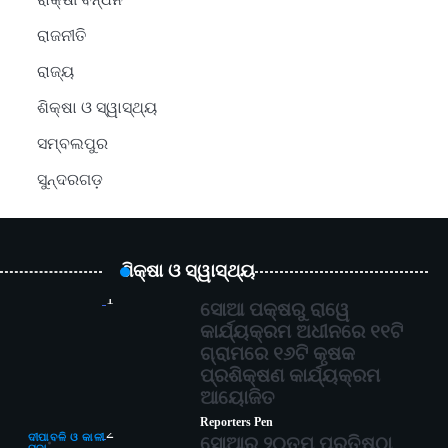
ରାକ୍ଷୀ ବନ୍ଧନ
ରାଜନୀତି
ରାଜ୍ୟ
ଶିକ୍ଷା ଓ ସ୍ୱାସ୍ଥ୍ୟ
ସମ୍ବଲପୁର
ସୁନ୍ଦରଗଡ଼
ଶିକ୍ଷା ଓ ସ୍ୱାସ୍ଥ୍ୟ
1
ସୋଆ ପକ୍ଷରୁ ରାୱେ
କାର୍ଯ୍ୟକ୍ରମ ଅଧୀନରେ ୧୧ଟି
ଗ୍ରାମରେ ୧୬ଟି କୃଷକ
ପ୍ରଶିକ୍ଷଣ କାର୍ଯ୍ୟକ୍ରମ
ଆୟୋଜିତ
Reporters Pen
2
ଦୀପାବଳି ଓ କାଳୀ
ସୋଆର ୨୦ତମ ପ୍ରତିଷ୍ଠା